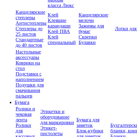
класса Люкс
Канцелярские
Клей
Канцелярские
степлеры
Клеящие
мелочи
Антистеплеры
карандаши
Зажимы для
Степлеры до
Лотки для
Клей ПВА
бумаг
25 листов
Клей
Скрепки
Стандартные
специальный
Булавки
до 40 листов
Настольные
аксессуары
Коврики на
стол
Подставки с
наполнением
Подушки для
смачивания
пальцев
Бумага
Ролики и
Этикетки и
чековая
оборудование
лента
Бумага для
для маркировки
Ролики
заметок
Бухгалтерск
Этикет-
для
Блок-кубики
бланки, кни
пистолеты
кассовых
для заметок
Бланки