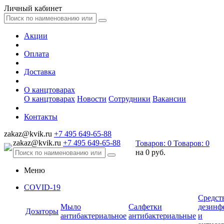
Личный кабинет
Акции
Оплата
Доставка
О канцтоварах
О канцтоварах
Новости
Сотрудники
Вакансии
Контакты
zakaz@kvik.ru
+7 495 649-65-88
zakaz@kvik.ru
+7 495 649-65-88
Товаров:
0
Товаров:
0
на
0 руб.
Меню
COVID-19
Средст
Мыло
Салфетки
дезинф
Дозаторы
антибактериальное
антибактериальные
и