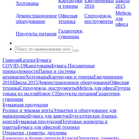
Картриджи
Ежедневники
Школа
Хозтовары
и тонеры
2016
2015
Мебель
Демонстрационное
Офисная
Спецодежда,
для
оборудование
техника
инструменты
офиса
Галантерея,
Продукты питания
сувениры
Главная
Каталог
Бумага
COVID-19
Канцтовары
Бумага
Письменные
принадлежности
Папки и системы
архивации
Хозтовары
Картриджи и тонеры
Ежедневники
2016
Школа 2015
Демонстрационное оборудование
Офисная
техника
Спецодежда, инструменты
Мебель для офиса
Группа
товара из экселя
Новое С
Продукты питания
Галантерея,
сувениры
Бумажная продукция
Ролики и чековая лента
Этикетки и оборудование для
маркировки
Бумага для заметок
Бухгалтерские бланки,
книги
Бумажная продукция
Почтовые конверты и
пакеты
Бумага для офисной техники
Открытки, грамоты, дипломы
Блокноты и бизнес-тетради
Атласы
Открытки, грамоты,