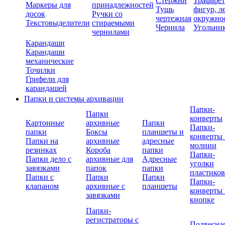
Стержни
Трафаре
Маркеры для
принадлежностей
Тушь
фигур, л
досок
Ручки со
чертежная
окружно
Текстовыделители
стираемыми
Чернила
Угольни
чернилами
Карандаши
Карандаши
механические
Точилки
Грифели для
карандашей
Папки и системы архивации
Папки-
Папки
конверты
Картонные
архивные
Папки
Папки-
папки
Боксы
планшеты и
конверты 
Папки на
архивные
адресные
молнии
резинках
Короба
папки
Папки-
Папки дело с
архивные для
Адресные
уголки
завязками
папок
папки
пластико
Папки с
Папки
Папки
Папки-
клапаном
архивные с
планшеты
конверты 
завязками
кнопке
Папки-
регистраторы с
Подвесна