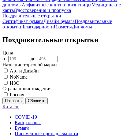
дипломы
Алфавитные книги и визитницы
Медицинские
карты
Удостоверения и пропуска
Поздравительные открытки
Сертификат-бумага
Дизайн-бумага
Поздравительные
открытки
Благодарности
Грамоты
Дипломы
Поздравительные открытки
Цена
от
до
Название торговой марки
Арт и Дизайн
NoName
ИЗО
Страна происхождения
Россия
Показать
Сбросить
Каталог
COVID-19
Канцтовары
Бумага
Письменные принадлежности