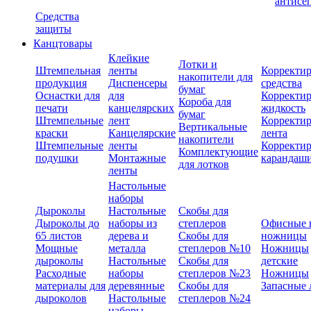
антисе
Средства
защиты
Канцтовары
Клейкие
Лотки и
Штемпельная
ленты
Корректи
накопители для
продукция
Диспенсеры
средства
бумаг
Оснастки для
для
Корректи
Короба для
печати
канцелярских
жидкость
бумаг
Штемпельные
лент
Корректи
Вертикальные
краски
Канцелярские
лента
накопители
Штемпельные
ленты
Корректи
Комплектующие
подушки
Монтажные
карандаш
для лотков
ленты
Настольные
наборы
Дыроколы
Настольные
Скобы для
Дыроколы до
наборы из
степлеров
Офисные 
65 листов
дерева и
Скобы для
ножницы
Мощные
металла
степлеров №10
Ножницы
дыроколы
Настольные
Скобы для
детские
Расходные
наборы
степлеров №23
Ножницы
материалы для
деревянные
Скобы для
Запасные 
дыроколов
Настольные
степлеров №24
наборы