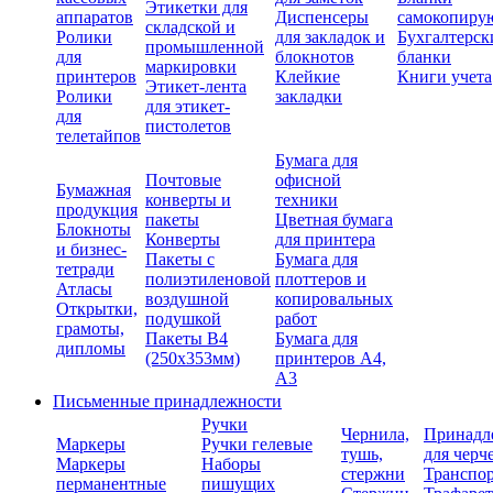
Этикетки для
аппаратов
Диспенсеры
самокопиру
складской и
Ролики
для закладок и
Бухгалтерск
промышленной
для
блокнотов
бланки
маркировки
принтеров
Клейкие
Книги учета
Этикет-лента
Ролики
закладки
для этикет-
для
пистолетов
телетайпов
Бумага для
Почтовые
офисной
Бумажная
конверты и
техники
продукция
пакеты
Цветная бумага
Блокноты
Конверты
для принтера
и бизнес-
Пакеты с
Бумага для
тетради
полиэтиленовой
плоттеров и
Атласы
воздушной
копировальных
Открытки,
подушкой
работ
грамоты,
Пакеты В4
Бумага для
дипломы
(250х353мм)
принтеров А4,
А3
Письменные принадлежности
Ручки
Чернила,
Принадл
Маркеры
Ручки гелевые
тушь,
для черч
Маркеры
Наборы
стержни
Транспо
перманентные
пишущих