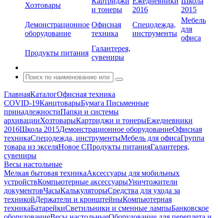
Картриджи
Ежедневники
Школа
Хозтовары
и тонеры
2016
2015
Мебель
Демонстрационное
Офисная
Спецодежда,
для
оборудование
техника
инструменты
офиса
Галантерея,
Продукты питания
сувениры
Главная
Каталог
Офисная техника
COVID-19
Канцтовары
Бумага
Письменные
принадлежности
Папки и системы
архивации
Хозтовары
Картриджи и тонеры
Ежедневники
2016
Школа 2015
Демонстрационное оборудование
Офисная
техника
Спецодежда, инструменты
Мебель для офиса
Группа
товара из экселя
Новое С
Продукты питания
Галантерея,
сувениры
Весы настольные
Мелкая бытовая техника
Аксессуары для мобильных
устройств
Компьютерные аксессуары
Уничтожители
документов
Часы
Калькуляторы
Средства для ухода за
техникой
Держатели и кронштейны
Компьютерная
техника
Батарейки
Светильники и сменные лампы
Банковское
оборудование
Весы настольные
Оборудование для переплета и