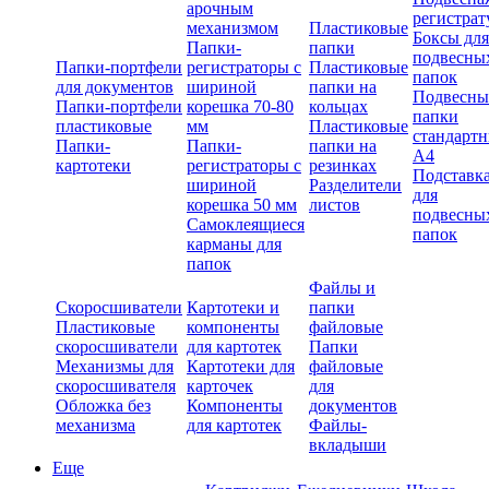
арочным
регистрат
механизмом
Пластиковые
Боксы для
Папки-
папки
подвесны
Папки-портфели
регистраторы с
Пластиковые
папок
для документов
шириной
папки на
Подвесны
Папки-портфели
корешка 70-80
кольцах
папки
пластиковые
мм
Пластиковые
стандарт
Папки-
Папки-
папки на
А4
картотеки
регистраторы с
резинках
Подставк
шириной
Разделители
для
корешка 50 мм
листов
подвесны
Самоклеящиеся
папок
карманы для
папок
Файлы и
Скоросшиватели
Картотеки и
папки
Пластиковые
компоненты
файловые
скоросшиватели
для картотек
Папки
Механизмы для
Картотеки для
файловые
скоросшивателя
карточек
для
Обложка без
Компоненты
документов
механизма
для картотек
Файлы-
вкладыши
Еще