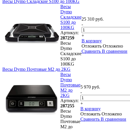
Весы Dymo Складские S100 до 100KG
Весы
Dymo
Складские
25 310 руб.
S100 до
-
100KG
Артикул:
+
287259
В корзину
Весы
Отложить
Отложено
Dymo
Сравнить
В сравнении
Складские
S100 до
100KG
Весы Dymo Почтовые M2 до 2KG
Весы
Dymo
Почтовые
5 970 руб.
M2 до
-
2KG
Артикул:
+
287255
В корзину
Весы
Отложить
Отложено
Dymo
Сравнить
В сравнении
Почтовые
M2 до