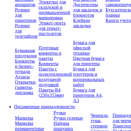
Этикетки для
аппаратов
Диспенсеры
самокопиру
складской и
Ролики
для закладок и
Бухгалтерск
промышленной
для
блокнотов
бланки
маркировки
принтеров
Клейкие
Книги учета
Этикет-лента
Ролики
закладки
для этикет-
для
пистолетов
телетайпов
Бумага для
Почтовые
офисной
Бумажная
конверты и
техники
продукция
пакеты
Цветная бумага
Блокноты
Конверты
для принтера
и бизнес-
Пакеты с
Бумага для
тетради
полиэтиленовой
плоттеров и
Атласы
воздушной
копировальных
Открытки,
подушкой
работ
грамоты,
Пакеты В4
Бумага для
дипломы
(250х353мм)
принтеров А4,
А3
Письменные принадлежности
Ручки
Чернила,
Принадл
Маркеры
Ручки гелевые
тушь,
для черч
Маркеры
Наборы
стержни
Транспо
перманентные
пишущих