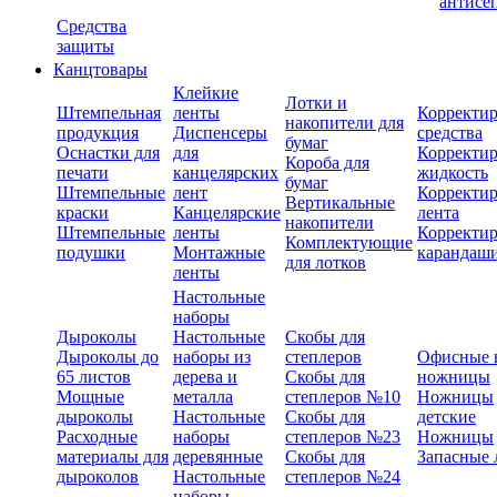
антисе
Средства
защиты
Канцтовары
Клейкие
Лотки и
Штемпельная
ленты
Корректи
накопители для
продукция
Диспенсеры
средства
бумаг
Оснастки для
для
Корректи
Короба для
печати
канцелярских
жидкость
бумаг
Штемпельные
лент
Корректи
Вертикальные
краски
Канцелярские
лента
накопители
Штемпельные
ленты
Корректи
Комплектующие
подушки
Монтажные
карандаш
для лотков
ленты
Настольные
наборы
Дыроколы
Настольные
Скобы для
Дыроколы до
наборы из
степлеров
Офисные 
65 листов
дерева и
Скобы для
ножницы
Мощные
металла
степлеров №10
Ножницы
дыроколы
Настольные
Скобы для
детские
Расходные
наборы
степлеров №23
Ножницы
материалы для
деревянные
Скобы для
Запасные 
дыроколов
Настольные
степлеров №24
наборы