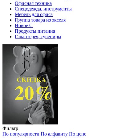
Офисная техника
Спецодежда, инструменты
Мебель для офиса
Группа товара из экселя
Новое С
Продукты питания
Галантерея, сувениры
Фильтр
По популярности
По алфавиту
По цене