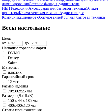
ламинирования
Сетевые фильры, удлинители,
ИБП
Телефония
Аксессуары для бытовой техники
Этикет-
принтеры
Климатическая техника
Аудио и видео
Коммуникационное оборудование
Крупная бытовая техника
Весы настольные
Цена
от
до
Название торговой марки
DYMO
Delsey
Salter
Материал
пластик
Гарантийный срок
12 мес
Размер изделия
70х302х25 мм
Размеры (ДхШхВ)
150 x 44 x 185 мм
400x400x120 мм
Страна происхождения