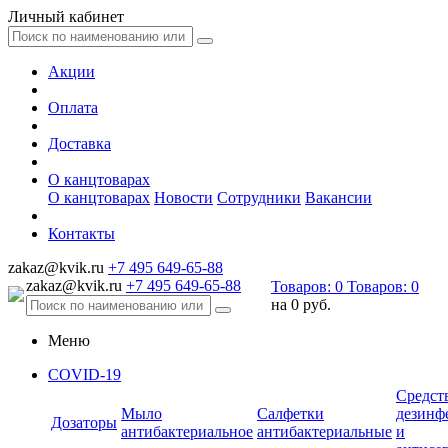
Личный кабинет
Акции
Оплата
Доставка
О канцтоварах
О канцтоварах
Новости
Сотрудники
Вакансии
Контакты
zakaz@kvik.ru
+7 495 649-65-88
zakaz@kvik.ru
+7 495 649-65-88
Товаров:
0
Товаров:
0
на
0 руб.
Меню
COVID-19
Средст
Мыло
Салфетки
дезинф
Дозаторы
антибактериальное
антибактериальные
и