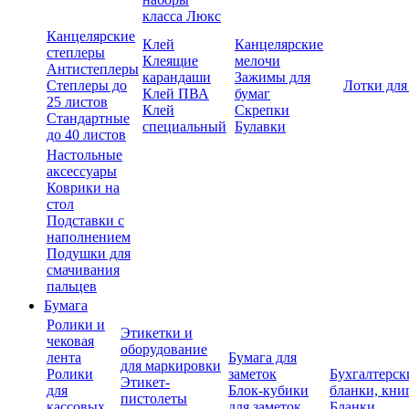
класса Люкс
Канцелярские
Клей
Канцелярские
степлеры
Клеящие
мелочи
Антистеплеры
карандаши
Зажимы для
Степлеры до
Лотки для
Клей ПВА
бумаг
25 листов
Клей
Скрепки
Стандартные
специальный
Булавки
до 40 листов
Настольные
аксессуары
Коврики на
стол
Подставки с
наполнением
Подушки для
смачивания
пальцев
Бумага
Ролики и
Этикетки и
чековая
оборудование
лента
Бумага для
для маркировки
Ролики
заметок
Бухгалтерск
Этикет-
для
Блок-кубики
бланки, кни
пистолеты
кассовых
для заметок
Бланки