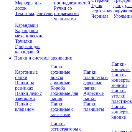
Стержни
Трафаре
Маркеры для
принадлежностей
Тушь
фигур, л
досок
Ручки со
чертежная
окружно
Текстовыделители
стираемыми
Чернила
Угольни
чернилами
Карандаши
Карандаши
механические
Точилки
Грифели для
карандашей
Папки и системы архивации
Папки-
Папки
конверты
Картонные
архивные
Папки
Папки-
папки
Боксы
планшеты и
конверты 
Папки на
архивные
адресные
молнии
резинках
Короба
папки
Папки-
Папки дело с
архивные для
Адресные
уголки
завязками
папок
папки
пластико
Папки с
Папки
Папки
Папки-
клапаном
архивные с
планшеты
конверты 
завязками
кнопке
Папки-
регистраторы с
Подвесна