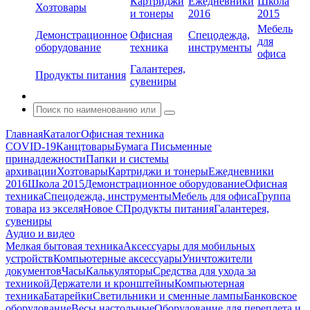
Картриджи
Ежедневники
Школа
Хозтовары
и тонеры
2016
2015
Мебель
Демонстрационное
Офисная
Спецодежда,
для
оборудование
техника
инструменты
офиса
Галантерея,
Продукты питания
сувениры
Главная
Каталог
Офисная техника
COVID-19
Канцтовары
Бумага
Письменные
принадлежности
Папки и системы
архивации
Хозтовары
Картриджи и тонеры
Ежедневники
2016
Школа 2015
Демонстрационное оборудование
Офисная
техника
Спецодежда, инструменты
Мебель для офиса
Группа
товара из экселя
Новое С
Продукты питания
Галантерея,
сувениры
Аудио и видео
Мелкая бытовая техника
Аксессуары для мобильных
устройств
Компьютерные аксессуары
Уничтожители
документов
Часы
Калькуляторы
Средства для ухода за
техникой
Держатели и кронштейны
Компьютерная
техника
Батарейки
Светильники и сменные лампы
Банковское
оборудование
Весы настольные
Оборудование для переплета и