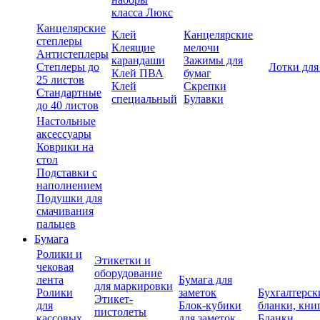
класса Люкс
Канцелярские
Клей
Канцелярские
степлеры
Клеящие
мелочи
Антистеплеры
карандаши
Зажимы для
Степлеры до
Лотки для
Клей ПВА
бумаг
25 листов
Клей
Скрепки
Стандартные
специальный
Булавки
до 40 листов
Настольные
аксессуары
Коврики на
стол
Подставки с
наполнением
Подушки для
смачивания
пальцев
Бумага
Ролики и
Этикетки и
чековая
оборудование
лента
Бумага для
для маркировки
Ролики
заметок
Бухгалтерск
Этикет-
для
Блок-кубики
бланки, кни
пистолеты
кассовых
для заметок
Бланки