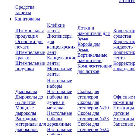
антисе
Средства
защиты
Канцтовары
Клейкие
Лотки и
Штемпельная
ленты
Корректи
накопители для
продукция
Диспенсеры
средства
бумаг
Оснастки для
для
Корректи
Короба для
печати
канцелярских
жидкость
бумаг
Штемпельные
лент
Корректи
Вертикальные
краски
Канцелярские
лента
накопители
Штемпельные
ленты
Корректи
Комплектующие
подушки
Монтажные
карандаш
для лотков
ленты
Настольные
наборы
Дыроколы
Настольные
Скобы для
Дыроколы до
наборы из
степлеров
Офисные 
65 листов
дерева и
Скобы для
ножницы
Мощные
металла
степлеров №10
Ножницы
дыроколы
Настольные
Скобы для
детские
Расходные
наборы
степлеров №23
Ножницы
материалы для
деревянные
Скобы для
Запасные 
дыроколов
Настольные
степлеров №24
наборы