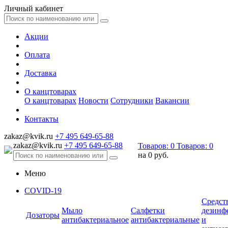
Личный кабинет
Акции
Оплата
Доставка
О канцтоварах
О канцтоварах
Новости
Сотрудники
Вакансии
Контакты
zakaz@kvik.ru
+7 495 649-65-88
zakaz@kvik.ru
+7 495 649-65-88
Товаров:
0
Товаров:
0
на
0 руб.
Меню
COVID-19
Средст
Мыло
Салфетки
дезинф
Дозаторы
антибактериальное
антибактериальные
и