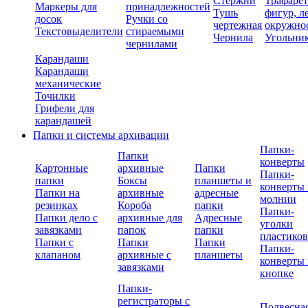
Стержни
Трафаре
Маркеры для
принадлежностей
Тушь
фигур, л
досок
Ручки со
чертежная
окружно
Текстовыделители
стираемыми
Чернила
Угольни
чернилами
Карандаши
Карандаши
механические
Точилки
Грифели для
карандашей
Папки и системы архивации
Папки-
Папки
конверты
Картонные
архивные
Папки
Папки-
папки
Боксы
планшеты и
конверты 
Папки на
архивные
адресные
молнии
резинках
Короба
папки
Папки-
Папки дело с
архивные для
Адресные
уголки
завязками
папок
папки
пластико
Папки с
Папки
Папки
Папки-
клапаном
архивные с
планшеты
конверты 
завязками
кнопке
Папки-
регистраторы с
Подвесна