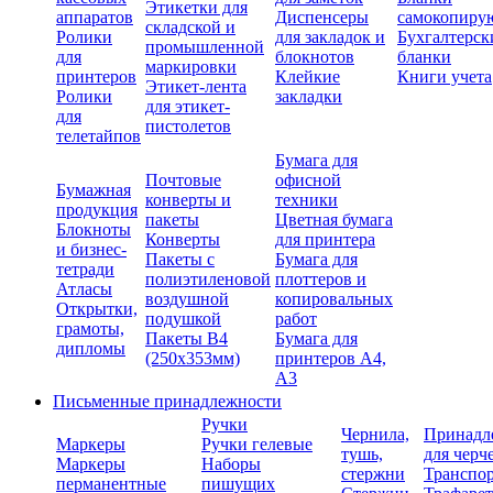
Этикетки для
аппаратов
Диспенсеры
самокопиру
складской и
Ролики
для закладок и
Бухгалтерск
промышленной
для
блокнотов
бланки
маркировки
принтеров
Клейкие
Книги учета
Этикет-лента
Ролики
закладки
для этикет-
для
пистолетов
телетайпов
Бумага для
Почтовые
офисной
Бумажная
конверты и
техники
продукция
пакеты
Цветная бумага
Блокноты
Конверты
для принтера
и бизнес-
Пакеты с
Бумага для
тетради
полиэтиленовой
плоттеров и
Атласы
воздушной
копировальных
Открытки,
подушкой
работ
грамоты,
Пакеты В4
Бумага для
дипломы
(250х353мм)
принтеров А4,
А3
Письменные принадлежности
Ручки
Чернила,
Принадл
Маркеры
Ручки гелевые
тушь,
для черч
Маркеры
Наборы
стержни
Транспо
перманентные
пишущих