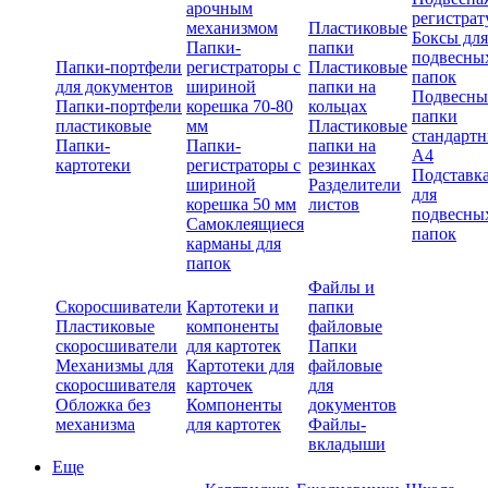
арочным
регистрат
механизмом
Пластиковые
Боксы для
Папки-
папки
подвесны
Папки-портфели
регистраторы с
Пластиковые
папок
для документов
шириной
папки на
Подвесны
Папки-портфели
корешка 70-80
кольцах
папки
пластиковые
мм
Пластиковые
стандарт
Папки-
Папки-
папки на
А4
картотеки
регистраторы с
резинках
Подставк
шириной
Разделители
для
корешка 50 мм
листов
подвесны
Самоклеящиеся
папок
карманы для
папок
Файлы и
Скоросшиватели
Картотеки и
папки
Пластиковые
компоненты
файловые
скоросшиватели
для картотек
Папки
Механизмы для
Картотеки для
файловые
скоросшивателя
карточек
для
Обложка без
Компоненты
документов
механизма
для картотек
Файлы-
вкладыши
Еще