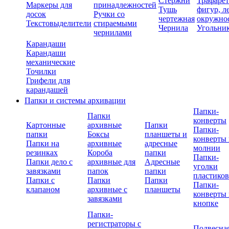
Стержни
Трафаре
Маркеры для
принадлежностей
Тушь
фигур, л
досок
Ручки со
чертежная
окружно
Текстовыделители
стираемыми
Чернила
Угольни
чернилами
Карандаши
Карандаши
механические
Точилки
Грифели для
карандашей
Папки и системы архивации
Папки-
Папки
конверты
Картонные
архивные
Папки
Папки-
папки
Боксы
планшеты и
конверты 
Папки на
архивные
адресные
молнии
резинках
Короба
папки
Папки-
Папки дело с
архивные для
Адресные
уголки
завязками
папок
папки
пластико
Папки с
Папки
Папки
Папки-
клапаном
архивные с
планшеты
конверты 
завязками
кнопке
Папки-
регистраторы с
Подвесна