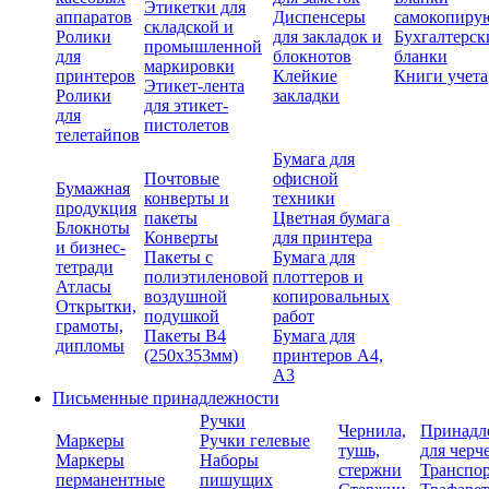
Этикетки для
аппаратов
Диспенсеры
самокопиру
складской и
Ролики
для закладок и
Бухгалтерск
промышленной
для
блокнотов
бланки
маркировки
принтеров
Клейкие
Книги учета
Этикет-лента
Ролики
закладки
для этикет-
для
пистолетов
телетайпов
Бумага для
Почтовые
офисной
Бумажная
конверты и
техники
продукция
пакеты
Цветная бумага
Блокноты
Конверты
для принтера
и бизнес-
Пакеты с
Бумага для
тетради
полиэтиленовой
плоттеров и
Атласы
воздушной
копировальных
Открытки,
подушкой
работ
грамоты,
Пакеты В4
Бумага для
дипломы
(250х353мм)
принтеров А4,
А3
Письменные принадлежности
Ручки
Чернила,
Принадл
Маркеры
Ручки гелевые
тушь,
для черч
Маркеры
Наборы
стержни
Транспо
перманентные
пишущих