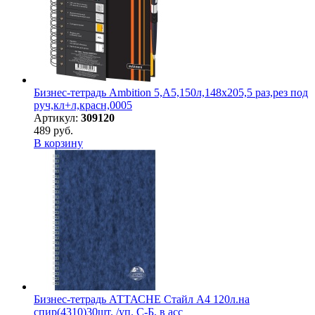
Бизнес-тетрадь Ambition 5,А5,150л,148х205,5 раз,рез под
руч,кл+л,красн,0005
Артикул:
309120
489 руб.
В корзину
Бизнес-тетрадь АТТАСНЕ Стайл А4 120л.на
спир(4310)30шт. /уп. С-Б, в асс