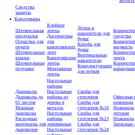
антисе
Средства
защиты
Канцтовары
Клейкие
Лотки и
Штемпельная
ленты
Корректи
накопители для
продукция
Диспенсеры
средства
бумаг
Оснастки для
для
Корректи
Короба для
печати
канцелярских
жидкость
бумаг
Штемпельные
лент
Корректи
Вертикальные
краски
Канцелярские
лента
накопители
Штемпельные
ленты
Корректи
Комплектующие
подушки
Монтажные
карандаш
для лотков
ленты
Настольные
наборы
Дыроколы
Настольные
Скобы для
Дыроколы до
наборы из
степлеров
Офисные 
65 листов
дерева и
Скобы для
ножницы
Мощные
металла
степлеров №10
Ножницы
дыроколы
Настольные
Скобы для
детские
Расходные
наборы
степлеров №23
Ножницы
материалы для
деревянные
Скобы для
Запасные 
дыроколов
Настольные
степлеров №24
наборы