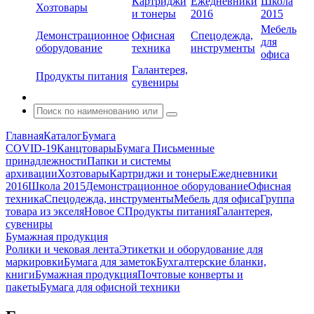
Картриджи
Ежедневники
Школа
Хозтовары
и тонеры
2016
2015
Мебель
Демонстрационное
Офисная
Спецодежда,
для
оборудование
техника
инструменты
офиса
Галантерея,
Продукты питания
сувениры
Главная
Каталог
Бумага
COVID-19
Канцтовары
Бумага
Письменные
принадлежности
Папки и системы
архивации
Хозтовары
Картриджи и тонеры
Ежедневники
2016
Школа 2015
Демонстрационное оборудование
Офисная
техника
Спецодежда, инструменты
Мебель для офиса
Группа
товара из экселя
Новое С
Продукты питания
Галантерея,
сувениры
Бумажная продукция
Ролики и чековая лента
Этикетки и оборудование для
маркировки
Бумага для заметок
Бухгалтерские бланки,
книги
Бумажная продукция
Почтовые конверты и
пакеты
Бумага для офисной техники