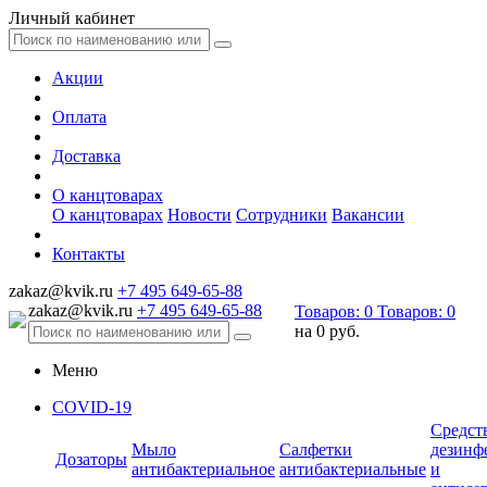
Личный кабинет
Акции
Оплата
Доставка
О канцтоварах
О канцтоварах
Новости
Сотрудники
Вакансии
Контакты
zakaz@kvik.ru
+7 495 649-65-88
zakaz@kvik.ru
+7 495 649-65-88
Товаров:
0
Товаров:
0
на
0 руб.
Меню
COVID-19
Средст
Мыло
Салфетки
дезинф
Дозаторы
антибактериальное
антибактериальные
и