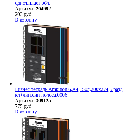
однот.пласт обл.
Артикул:
204992
203 руб.
В корзину
Бизнес-тетрадь Ambition 6,А4,150л,200х274,5 разд,
кл+лин,син полоса,0006
Артикул:
309125
775 руб.
В корзину