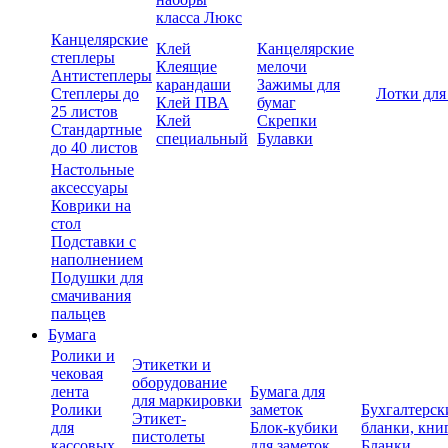
класса Люкс
Канцелярские
Клей
Канцелярские
степлеры
Клеящие
мелочи
Антистеплеры
карандаши
Зажимы для
Степлеры до
Лотки для
Клей ПВА
бумаг
25 листов
Клей
Скрепки
Стандартные
специальный
Булавки
до 40 листов
Настольные
аксессуары
Коврики на
стол
Подставки с
наполнением
Подушки для
смачивания
пальцев
Бумага
Ролики и
Этикетки и
чековая
оборудование
лента
Бумага для
для маркировки
Ролики
заметок
Бухгалтерск
Этикет-
для
Блок-кубики
бланки, кни
пистолеты
кассовых
для заметок
Бланки