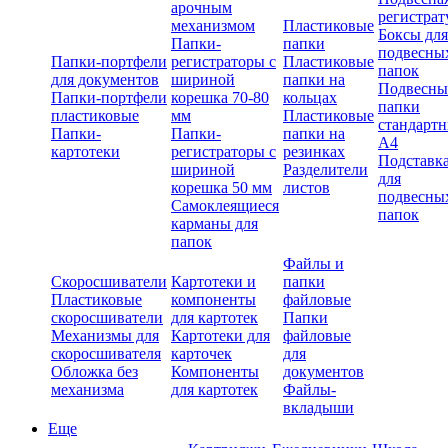
арочным
регистрат
механизмом
Пластиковые
Боксы для
Папки-
папки
подвесны
Папки-портфели
регистраторы с
Пластиковые
папок
для документов
шириной
папки на
Подвесны
Папки-портфели
корешка 70-80
кольцах
папки
пластиковые
мм
Пластиковые
стандарт
Папки-
Папки-
папки на
А4
картотеки
регистраторы с
резинках
Подставк
шириной
Разделители
для
корешка 50 мм
листов
подвесны
Самоклеящиеся
папок
карманы для
папок
Файлы и
Скоросшиватели
Картотеки и
папки
Пластиковые
компоненты
файловые
скоросшиватели
для картотек
Папки
Механизмы для
Картотеки для
файловые
скоросшивателя
карточек
для
Обложка без
Компоненты
документов
механизма
для картотек
Файлы-
вкладыши
Еще