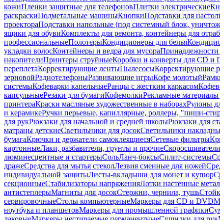
кожи
Пленки защитные для телефонов
Плитки электрические
Кн
раскраски
Подметальные машины
Кнопки
Подставки для настол
проектора
Подставки напольные (под системный блок, уничтожи
ящики для обуви
Комплекты для ремонта, контейнеры для отра
профессиональные
Полотеры
Кондиционеры для белья
Кондицио
укладки волос
Контейнеры и ведра для мусора
Принадлежности 
накопители
Принтеры струйные
Коробки и конверты для CD и
переплета
Корректирующие ленты
Пылесосы
Корректирующие р
зерновой
Радиотелефоны
Развивающие игры
Кофе молотый
Рамк
системы
Кофеварки капельные
Ранцы с жестким каркасом
Кофев
капсульные
Резаки для бумаги
Кофемолки
Рекламные материалы 
принтера
Краски масляные художественные в наборах
Рулоны д
и керамике
Ручки перьевые, капиллярные, роллеры, "пиши-сти
для рук
Рюкзаки для начальной и средней школы
Рюкзаки для ст
матрацы детские
Светильники для досок
Светильники накладны
бумага
Крючки и держатели самоклеящиеся
Сетевые фильтры
Кр
картонные
Лаки, разбавители, грунты и прочие
Скоросшиватели
люминесцентные и стартеры
Соль
Ланч-боксы
Сплит-системы
Ср
драже
Средства для мытья стекол
Лезвия сменные для ножей
Сре
индивидуальной защиты
Листы-вкладыши для монет и купюр
С
секционные
Стабилизаторы напряжения
Лотки настенные мета
антистеплеры
Магниты для досок
Стержни, чернила, тушь
Стойк
сервировочные
Столы компьютерные
Маркеры для CD и DVD
М
ноутбука и планшетов
Маркеры для промышленной графики
Су
лаковые
Маркеры нестираемые перманентные
Сушилки для рук