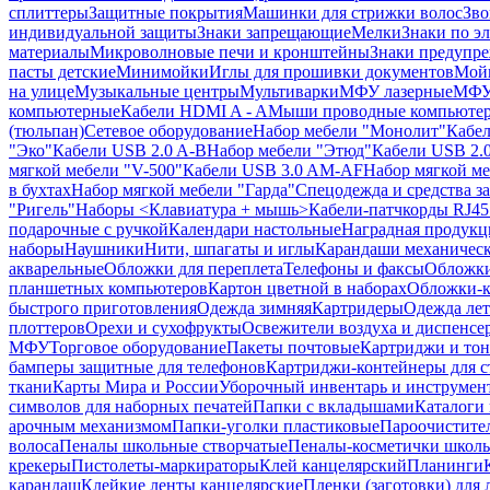
сплиттеры
Защитные покрытия
Машинки для стрижки волос
Зво
индивидуальной защиты
Знаки запрещающие
Мелки
Знаки по э
материалы
Микроволновые печи и кронштейны
Знаки предупр
пасты детские
Минимойки
Иглы для прошивки документов
Мойк
на улице
Музыкальные центры
Мультиварки
МФУ лазерные
МФУ
компьютерные
Кабели HDMI A - A
Мыши проводные компьюте
(тюльпан)
Сетевое оборудование
Набор мебели "Монолит"
Кабел
"Эко"
Кабели USB 2.0 A-B
Набор мебели "Этюд"
Кабели USB 2.0
мягкой мебели "V-500"
Кабели USB 3.0 AM-AF
Набор мягкой ме
в бухтах
Набор мягкой мебели "Гарда"
Спецодежда и средства 
"Ригель"
Наборы <Клавиатура + мышь>
Кабели-патчкорды RJ45 
подарочные с ручкой
Календари настольные
Наградная продукц
наборы
Наушники
Нити, шпагаты и иглы
Карандаши механичес
акварельные
Обложки для переплета
Телефоны и факсы
Обложки
планшетных компьютеров
Картон цветной в наборах
Обложки-к
быстрого приготовления
Одежда зимняя
Картридеры
Одежда лет
плоттеров
Орехи и сухофрукты
Освежители воздуха и диспенсе
МФУ
Торговое оборудование
Пакеты почтовые
Картриджи и тон
бамперы защитные для телефонов
Картриджи-контейнеры для 
ткани
Карты Мира и России
Уборочный инвентарь и инструмен
символов для наборных печатей
Папки с вкладышами
Каталоги 
арочным механизмом
Папки-уголки пластиковые
Пароочистите
волоса
Пеналы школьные створчатые
Пеналы-косметички школ
крекеры
Пистолеты-маркираторы
Клей канцелярский
Планинги
карандаш
Клейкие ленты канцелярские
Пленки (заготовки) для