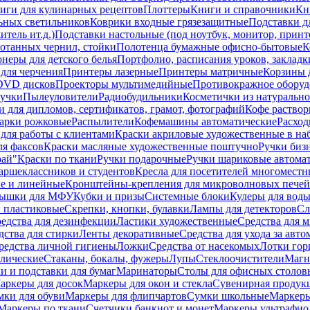
иги для кулинарных рецептов
Плоттеры
Книги и справочники
Кн
ьных светильников
Коврики входные грязезащитные
Подставки д
тель ит.д.)
Подставки настольные (под ноутбук, монитор, принтер
ботанных чернил, стойки
Полотенца бумажные офисно-бытовые
К
неры для детского белья
Портфолио, расписания уроков, закладк
для черчения
Принтеры лазерные
Принтеры матричные
Корзины 
 DVD дисков
Проекторы мультимедийные
Противокражное оборуд
учки
Пылеуловители
Радиобудильники
Косметички из натуральн
и для дипломов, сертификатов, грамот, фотографий
Кофе раство
арки рожковые
Распылители
Кофемашины автоматические
Расход
для работы с клиентами
Краски акриловые художественные в на
ля факсов
Краски масляные художественные поштучно
Ручки бизн
рай"
Краски по ткани
Ручки подарочные
Ручки шариковые автома
аршеклассников и студентов
Кресла для посетителей многоместн
е и линейные
Кронштейны-крепления для микроволновых печей
ышки для МФУ
Кубки и призы
Системные блоки
Кулеры для вод
 пластиковые
Скрепки, кнопки, булавки
Лампы для детекторов
Сл
едства для дезинфекции
Ластики художественные
Средства для 
дства для стирки
Ленты декоративные
Средства для ухода за авт
редства личной гигиены
Ложки
Средства от насекомых
Лотки гор
ллические
Стаканы, бокалы, фужеры
Лупы
Стеклоочистители
Магн
и и подставки для бумаг
Маринаторы
Столы для офисных столовы
аркеры для досок
Маркеры для окон и стекла
Сувенирная продук
мки для обуви
Маркеры для флипчартов
Сумки школьные
Маркеры
Маркеры по ткани
Счетчики банкнот и монет
Маркеры ультрафио