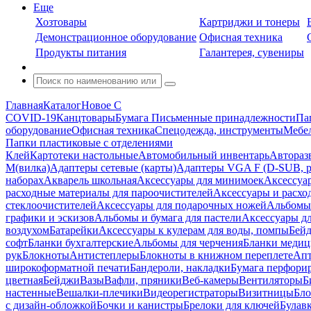
Еще
Хозтовары
Картриджи и тонеры
Демонстрационное оборудование
Офисная техника
Продукты питания
Галантерея, сувениры
Главная
Каталог
Новое С
COVID-19
Канцтовары
Бумага
Письменные принадлежности
Па
оборудование
Офисная техника
Спецодежда, инструменты
Мебел
Папки пластиковые с отделениями
Клей
Картотеки настольные
Автомобильный инвентарь
Автораз
M(вилка)
Адаптеры сетевые (карты)
Адаптеры VGA F (D-SUB, ро
наборах
Акварель школьная
Аксессуары для минимоек
Аксессуа
расходные материалы для пароочистителей
Аксессуары и расхо
стеклоочистителей
Аксессуары для подарочных ножей
Альбомы 
графики и эскизов
Альбомы и бумага для пастели
Аксессуары дл
воздухом
Батарейки
Аксессуары к кулерам для воды, помпы
Бейд
софт
Бланки бухгалтерские
Альбомы для черчения
Бланки медиц
рук
Блокноты
Антистеплеры
Блокноты в книжном переплете
Апт
широкоформатной печати
Бандероли, накладки
Бумага перфори
цветная
Бейджи
Вазы
Вафли, пряники
Веб-камеры
Вентиляторы
Б
настенные
Вешалки-плечики
Видеорегистраторы
Визитницы
Бло
с дизайн-обложкой
Бочки и канистры
Брелоки для ключей
Булав