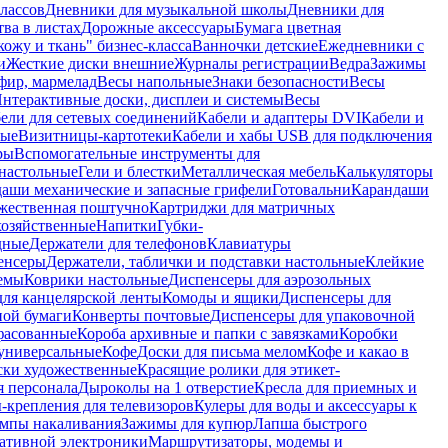
лассов
Дневники для музыкальной школы
Дневники для
тва в листах
Дорожные аксессуары
Бумага цветная
ожу и ткань" бизнес-класса
Ванночки детские
Ежедневники с
и
Жесткие диски внешние
Журналы регистрации
Ведра
Зажимы
фир, мармелад
Весы напольные
Знаки безопасности
Весы
нтерактивные доски, дисплеи и системы
Весы
ели для сетевых соединений
Кабели и адаптеры DVI
Кабели и
ные
Визитницы-картотеки
Кабели и хабы USB для подключения
ры
Вспомогательные инструменты для
настольные
Гели и блестки
Металлическая мебель
Калькуляторы
аши механические и запасные грифели
Готовальни
Карандаши
жественная поштучно
Картриджи для матричных
хозяйственные
Напитки
Губки-
дные
Держатели для телефонов
Клавиатуры
енсеры
Держатели, таблички и подставки настольные
Клейкие
емы
Коврики настольные
Диспенсеры для аэрозольных
ля канцелярской ленты
Комоды и ящики
Диспенсеры для
ной бумаги
Конверты почтовые
Диспенсеры для упаковочной
фасованные
Короба архивные и папки с завязками
Коробки
универсальные
Кофе
Доски для письма мелом
Кофе и какао в
ски художественные
Красящие ролики для этикет-
я персонала
Дыроколы на 1 отверстие
Кресла для приемных и
крепления для телевизоров
Кулеры для воды и аксессуары к
мпы накаливания
Зажимы для купюр
Лапша быстрого
тативной электроники
Маршрутизаторы, модемы и