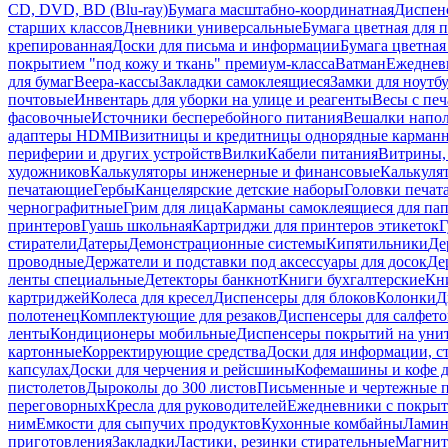
CD, DVD, BD (Blu-ray)
Бумага масштабно-координатная
Диспенс
старших классов
Дневники универсальные
Бумага цветная для 
крепированная
Доски для письма и информации
Бумага цветная
покрытием "под кожу и ткань" премиум-класса
Ватман
Ежеднев
для бумаг
Веера-кассы
Закладки самоклеящиеся
Замки для ноутб
почтовые
Инвентарь для уборки на улице и реагенты
Весы с печ
фасовочные
Источники бесперебойного питания
Вешалки напо
адаптеры HDMI
Визитницы и кредитницы однорядные карман
периферии и других устройств
Вилки
Кабели питания
Витрины, 
художников
Калькуляторы инженерные и финансовые
Калькуля
печатающие
Гербы
Канцелярские детские наборы
Головки печат
чернографитные
Грим для лица
Карманы самоклеящиеся для па
принтеров
Гуашь школьная
Картриджи для принтеров этикеток
Г
стиратели
Датеры
Демонстрационные системы
Кипятильники
Де
проводные
Держатели и подставки под аксессуары для досок
Де
ленты специальные
Детекторы банкнот
Книги бухгалтерские
Кн
картриджей
Колеса для кресел
Диспенсеры для блоков
Колонки
Д
полотенец
Комплектующие для резаков
Диспенсеры для салфето
ленты
Кондиционеры мобильные
Диспенсеры покрытий на уни
картонные
Корректирующие средства
Доски для информации, с
капсулах
Доски для черчения и рейсшины
Кофемашины и кофе д
пистолетов
Дыроколы до 300 листов
Письменные и чертежные 
переговорных
Кресла для руководителей
Ежедневники с покрыт
ним
Емкости для сыпучих продуктов
Кухонные комбайны
Ламин
приготовления
Закладки
Ластики, резинки стирательные
Магни