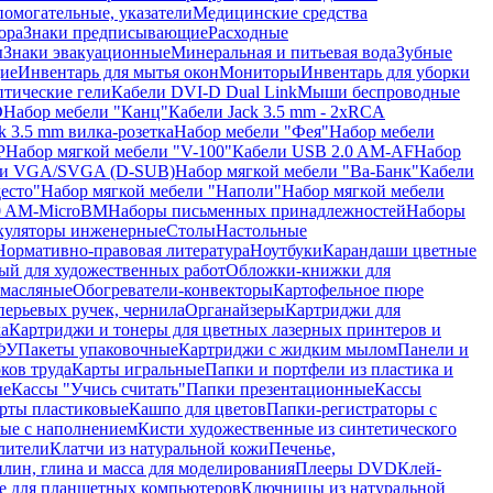
помогательные, указатели
Медицинские средства
ора
Знаки предписывающие
Расходные
ы
Знаки эвакуационные
Минеральная и питьевая вода
Зубные
ие
Инвентарь для мытья окон
Мониторы
Инвентарь для уборки
птические гели
Кабели DVI-D Dual Link
Мыши беспроводные
D
Набор мебели "Канц"
Кабели Jack 3.5 mm - 2xRCA
k 3.5 mm вилка-розетка
Набор мебели "Фея"
Набор мебели
P
Набор мягкой мебели "V-100"
Кабели USB 2.0 AM-AF
Набор
ли VGA/SVGA (D-SUB)
Набор мягкой мебели "Ва-Банк"
Кабели
есто"
Набор мягкой мебели "Наполи"
Набор мягкой мебели
0 AM-MicroBM
Наборы письменных принадлежностей
Наборы
куляторы инженерные
Столы
Настольные
Нормативно-правовая литература
Ноутбуки
Карандаши цветные
ый для художественных работ
Обложки-книжки для
 масляные
Обогреватели-конвекторы
Картофельное пюре
перьевых ручек, чернила
Органайзеры
Картриджи для
а
Картриджи и тонеры для цветных лазерных принтеров и
МФУ
Пакеты упаковочные
Картриджи с жидким мылом
Панели и
ков труда
Карты игральные
Папки и портфели из пластика и
ые
Кассы "Учись считать"
Папки презентационные
Кассы
рты пластиковые
Кашпо для цветов
Папки-регистраторы с
ые с наполнением
Кисти художественные из синтетического
лители
Клатчи из натуральной кожи
Печенье,
лин, глина и масса для моделирования
Плееры DVD
Клей-
е для планшетных компьютеров
Ключницы из натуральной