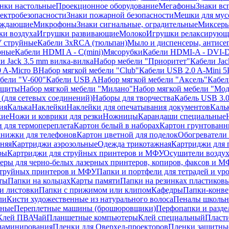
нки настольные
Проекционное оборудование
Мегафоны
Знаки вс
лектробезопасности
Знаки пожарной безопасности
Мешки для мус
еждающие
Микрофоны
Знаки сигнальные, оградительные
Миксер
и воздуха
Игрушки развивающие
Молоко
Игрушки релаксирующ
 струйные
Кабели 3xRCA (тюльпан)
Мыло и диспенсеры, антисе
рные
Кабели HDMI A - C(mini)
Мясорубки
Кабели HDMI-A - DVI-
и Jack 3.5 mm вилка-вилка
Набор мебели "Приоритет"
Кабели Jac
 A-Micro B
Набор мягкой мебели "Club"
Кабели USB 2.0 A-Mini 5
бели "V-600"
Кабели USB A
Набор мягкой мебели "Аксель"
Кабе
защиты
Набор мягкой мебели "Милано"
Набор мягкой мебели "Мод
(для сетевых соединений)
Наборы для творчества
Кабель USB 3.
ия
Калька
Наклейки
Наклейки для опечатывания документов
Каль
кие
Ножи и коврики для резки
Ножницы
Карандаши специальные
 для термопереплета
Картон белый в наборах
Картон грунтованн
нижки для телефонов
Картон цветной для поделок
Обогреватели
няя
Картриджи аэрозольные
Одежда трикотажная
Картриджи для 
ры
Картриджи для струйных принтеров и МФУ
Осушители воздух
еры для черно-белых лазерных принтеров, копиров, факсов и 
струйных принтеров и МФУ
Папки и портфели для тетрадей и уро
ты
Папки на кольцах
Карты памяти
Папки на резинках пластиков
и листовки
Папки с прижимом или клипом
Кафедры
Папки-конве
ли
Кисти художественные из натурального волоса
Пеналы школьн
ьные
Переплетные машины (брошюровщики)
Перфопапки и разде
Клей ПВА
Чай
Планшетные компьютеры
Клей специальный
Пласти
 ламинирования
Пленки для Оверхед-проекторов
Пленки защитны