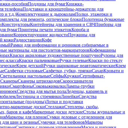
ижки-пособия
Поддоны для бумаг
Книжки-
ля телефона
Подставки и кронштейны-держатели для
 и т.д.)
Комплектующие к дыроколам
Полки, этажерки и
омплекты для ремонта, оптические блоки
Полотенца бумажные
и
Конструкторы
Контейнеры для хранения и СВЧ
Приборы для
для бумаг
Принтеры печати этикеток
Короба и
ование
Корректирующие жидкости
Пружины для
ой кожи
Радиостанции
Кофе
римый
Рамки для информации и ценников собираемые в
ные материалы для пистолетов-маркираторов
Кофемашины
борах
Краски акриловые художественные поштучно
Рулоны для
ес-класса
Краски пальчиковые
Ручки гелевые
Краски по стеклу
тические
Крем детский
Ручки шариковые неавтоматические
Крем
ые
Салфетки столовые
Салфетки, губки, тряпки
Сахар
Кровати и
Светильники настольные
Сейфы
Кружки
Сертификат-
ы
Сканеры
Сканеры штрихкодов
Скоросшиватели
ивки
Смартфоны
Соковыжималки
Лампы-трубки
минимоек
Средства для мытья пола
Леденцы, карамель и
омобилем
Лестницы и стремянки
Линейки
Средства
изонтальные (поддоны)
Лотки и подставки
итно-маркерные доски
Стеллажи
Степлеры, скобы,
х, баров и кафе
Маркерные доски детские
Столы журнальные и
ция
Маркеры для пленок
Сумки деловые с отделением для
 для шин и резины
Сумочки для телефонов
Маркеры
летовые
Счетчики с ручным управлением
Маски и шапочки