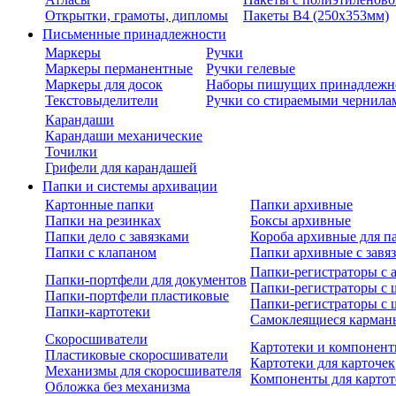
Открытки, грамоты, дипломы
Пакеты В4 (250х353мм)
Письменные принадлежности
Маркеры
Ручки
Маркеры перманентные
Ручки гелевые
Маркеры для досок
Наборы пишущих принадлежн
Текстовыделители
Ручки со стираемыми чернила
Карандаши
Карандаши механические
Точилки
Грифели для карандашей
Папки и системы архивации
Картонные папки
Папки архивные
Папки на резинках
Боксы архивные
Папки дело с завязками
Короба архивные для п
Папки с клапаном
Папки архивные с завя
Папки-регистраторы с
Папки-портфели для документов
Папки-регистраторы с 
Папки-портфели пластиковые
Папки-регистраторы с 
Папки-картотеки
Самоклеящиеся карман
Скоросшиватели
Картотеки и компонент
Пластиковые скоросшиватели
Картотеки для карточек
Механизмы для скоросшивателя
Компоненты для картот
Обложка без механизма