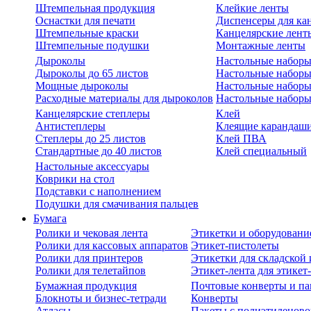
Штемпельная продукция
Клейкие ленты
Оснастки для печати
Диспенсеры для ка
Штемпельные краски
Канцелярские лент
Штемпельные подушки
Монтажные ленты
Дыроколы
Настольные набор
Дыроколы до 65 листов
Настольные наборы 
Мощные дыроколы
Настольные наборы
Расходные материалы для дыроколов
Настольные наборы
Канцелярские степлеры
Клей
Антистеплеры
Клеящие карандаш
Степлеры до 25 листов
Клей ПВА
Стандартные до 40 листов
Клей специальный
Настольные аксессуары
Коврики на стол
Подставки с наполнением
Подушки для смачивания пальцев
Бумага
Ролики и чековая лента
Этикетки и оборудовани
Ролики для кассовых аппаратов
Этикет-пистолеты
Ролики для принтеров
Этикетки для складско
Ролики для телетайпов
Этикет-лента для этикет
Бумажная продукция
Почтовые конверты и па
Блокноты и бизнес-тетради
Конверты
Атласы
Пакеты с полиэтиленов