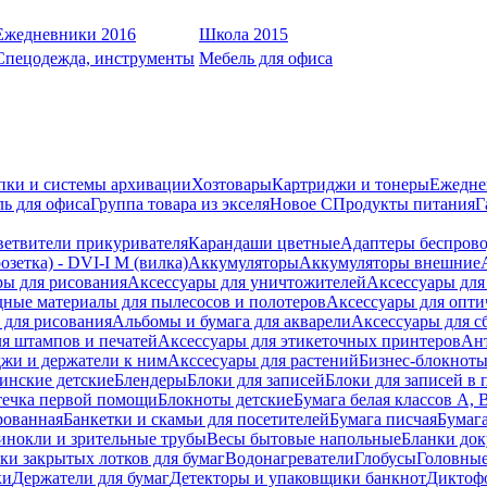
Ежедневники 2016
Школа 2015
Спецодежда, инструменты
Мебель для офиса
пки и системы архивации
Хозтовары
Картриджи и тонеры
Ежедне
ь для офиса
Группа товара из экселя
Новое С
Продукты питания
Г
ветвители прикуривателя
Карандаши цветные
Адаптеры беспрово
зетка) - DVI-I M (вилка)
Аккумуляторы
Аккумуляторы внешние
ры для рисования
Аксессуары для уничтожителей
Аксессуары для
дные материалы для пылесосов и полотеров
Аксессуары для опти
для рисования
Альбомы и бумага для акварели
Аксессуары для с
я штампов и печатей
Аксессуары для этикеточных принтеров
Ан
жи и держатели к ним
Акссесуары для растений
Бизнес-блокноты
инские детские
Блендеры
Блоки для записей
Блоки для записей в 
ечка первой помощи
Блокноты детские
Бумага белая классов А, 
рованная
Банкетки и скамьи для посетителей
Бумага писчая
Бумаг
инокли и зрительные трубы
Весы бытовые напольные
Бланки до
ки закрытых лотков для бумаг
Водонагреватели
Глобусы
Головны
ки
Держатели для бумаг
Детекторы и упаковщики банкнот
Диктоф