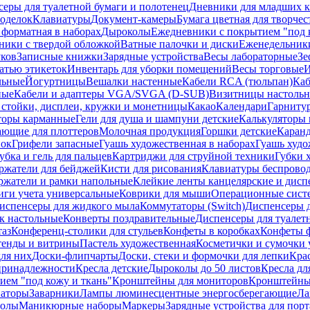
еры для туалетной бумаги и полотенец
Дневники для младших к
поделок
Клавиатуры
Документ-камеры
Бумага цветная для творчес
 форматная в наборах
Дыроколы
Ежедневники с покрытием "под к
ники с твердой обложкой
Ватные палочки и диски
Еженедельник
уков
Записные книжки
Зарядные устройства
Весы лабораторные
Зе
атью этикеток
Инвентарь для уборки помещений
Весы торговые
И
льные
Йогуртницы
Вешалки настенные
Кабели RCA (тюльпан)
Каб
ные
Кабели и адаптеры VGA/SVGA (D-SUB)
Визитницы настоль
стойки, дисплеи, кружки и монетницы
Какао
Календари
Гарниту
торы карманные
Гели для душа и шампуни детские
Калькуляторы 
ающие для плоттеров
Молочная продукция
Горшки детские
Каранд
пок
Грифели запасные
Гуашь художественная в наборах
Гуашь худо
убка и гель для пальцев
Картриджи для струйной техники
Губки 
ржатели для бейджей
Кисти для рисования
Клавиатуры беспрово
ржатели и рамки напольные
Клейкие ленты канцелярские и дисп
иги учета универсальные
Коврики для мыши
Операционные сист
испенсеры для жидкого мыла
Коммутаторы (Switch)
Диспенсеры д
к настольные
Конверты поздравительные
Диспенсеры для туалет
таз
Конференц-столики для стульев
Конфеты в коробках
Конфеты 
тенды и витрины
Пастель художественная
Косметички и сумочки 
ля них
Доски-флипчарты
Доски, стеки и формочки для лепки
Кра
принадлежности
Кресла детские
Дыроколы до 50 листов
Кресла дл
ием "под кожу и ткань"
Кронштейны для мониторов
Кронштейны-
аторы
Заварники
Лампы люминесцентные энергосберегающие
Ла
толы
Маникюрные наборы
Маркеры
Зарядные устройства для пор