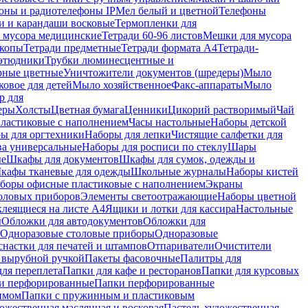
оны и радиотелефоны IP
Мел белый и цветной
Телефоны
и и карандаши восковые
Термопленки для
 мусора медицинские
Тетради 60-96 листов
Мешки для мусора
копы
Тетради предметные
Тетради формата А4
Тетради-
этюдники
Трубки люминесцентные и
рные цветные
Уничтожители документов (шредеры)
Мыло
овое для детей
Мыло хозяйственное
Факс-аппараты
Мыло
р для
еры
Холсты
Цветная бумага
Ценники
Цикорий растворимый
Чай
пластиковые с наполнением
Часы настольные
Наборы детской
ы для оргтехники
Наборы для лепки
Чистящие салфетки для
ва универсальные
Наборы для росписи по стеклу
Шары
ые
Шкафы для документов
Шкафы для сумок, одежды и
кафы тканевые для одежды
Школьные журналы
Наборы кистей
боры офисные пластиковые с наполнением
Экраны
оловых приборов
Элементы светоотражающие
Наборы цветной
клеящиеся на листе А4
Ящики и лотки для кассира
Настольные
ы
Обложки для автодокументов
Обложки для
Одноразовые столовые приборы
Одноразовые
снастки для печатей и штампов
Отпариватели
Очистители
и вырубной ручкой
Пакеты фасовочные
Палитры для
ля переплета
Папки для кафе и ресторанов
Папки для курсовых
и перфорированные
Папки перфорированные
имом
Папки с пружинным и пластиковым
ожественная маслянная и восковая
Пастель художественная