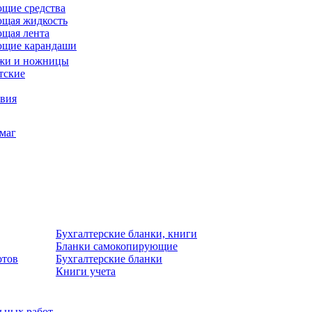
щие средства
щая жидкость
щая лента
ющие карандаши
жи и ножницы
тские
звия
умаг
Бухгалтерские бланки, книги
Бланки самокопирующие
отов
Бухгалтерские бланки
Книги учета
льных работ