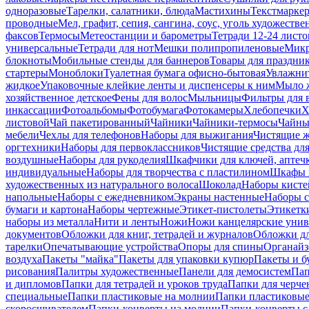
одноразовые
Тарелки, салатники, блюда
Мастихины
Текстмарке
проводные
Мел, графит, сепия, сангина, соус, уголь художеств
факсов
Термосы
Метеостанции и барометры
Тетради 12-24 листо
универсальные
Тетради для нот
Мешки полипропиленовые
Микр
блокноты
Мобильные стенды для баннеров
Товары для праздни
стартеры
Моноблоки
Туалетная бумага офисно-бытовая
Увлажни
жидкое
Упаковочные клейкие ленты и диспенсеры к ним
Мыло ж
хозяйственное детское
Фены для волос
Мыльницы
Фильтры для 
инкассации
Фотоальбомы
Фотобумага
Фотокамеры
Хлебопечки
Х
листовой
Чай пакетированный
Чайники
Чайники-термосы
Чайны
мебели
Чехлы для телефонов
Наборы для выжигания
Чистящие ж
оргтехники
Наборы для первоклассников
Чистящие средства дл
воздушные
Наборы для рукоделия
Шкафчики для ключей, аптечк
индивидуальные
Наборы для творчества с пластилином
Шкафы и
художественных из натурального волоса
Шоколад
Наборы кисте
напольные
Наборы с ежедневником
Экраны настенные
Наборы с
бумаги и картона
Наборы чертежные
Этикет-пистолеты
Этикетки
наборы из металла
Нити и ленты
Ножи
Ножи канцелярские унив
документов
Обложки для книг, тетрадей и журналов
Обложки дл
тарелки
Опечатывающие устройства
Опоры для спины
Органайз
воздуха
Пакеты "майка"
Пакеты для упаковки купюр
Пакеты и б
рисования
Палитры художественные
Панели для демосистем
Пап
и дипломов
Папки для тетрадей и уроков труда
Папки для черче
специальные
Папки пластиковые на молнии
Папки пластиковые
скоросшивателем
Папки-конверты на молнии
Папки-конверты с