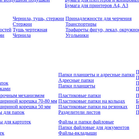
Бумага для принтеров А4, А3
Чернила, тушь, стержни
Принадлежности для черчения
Стержни
Транспортиры
остей
Тушь чертежная
Трафареты фигур, лекал, окружно
ми
Чернила
Угольники
П
Папки планшеты и адресные папки
П
Адресные папки
апок
П
Папки планшеты
зками
П
 арочным механизмом
Пластиковые папки
П
шириной корешка 70-80 мм
Пластиковые папки на кольцах
Б
шириной корешка 50 мм
Пластиковые папки на резинках
П
ы для папок
Разделители листов
П
ы для картотек
Файлы и папки файловые
Папки файловые для документов
ек
Файлы-вкладыши