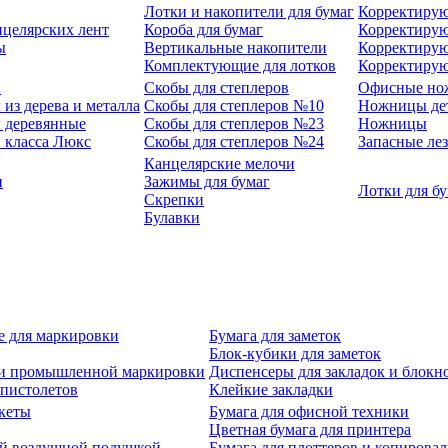
Лотки и накопители для бумаг
Корректирую
нцелярских лент
Короба для бумаг
Корректирую
ы
Вертикальные накопители
Корректирую
Комплектующие для лотков
Корректиру
ы
Скобы для степлеров
Офисные но
из дерева и металла
Скобы для степлеров №10
Ножницы де
 деревянные
Скобы для степлеров №23
Ножницы
 класса Люкс
Скобы для степлеров №24
Запасные ле
Канцелярские мелочи
и
Зажимы для бумаг
Лотки для б
Скрепки
Булавки
е для маркировки
Бумага для заметок
Блок-кубики для заметок
й и промышленной маркировки
Диспенсеры для закладок и блокн
-пистолетов
Клейкие закладки
кеты
Бумага для офисной техники
Цветная бумага для принтера
ой воздушной подушкой
Бумага для плоттеров и копирова