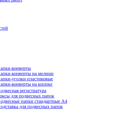
стей
апки-конверты
апки-конверты на молнии
апки-уголки пластиковые
апки-конверты на кнопке
одвесная регистратура
оксы для подвесных папок
одвесные папки стандартные А4
одставка для подвесных папок