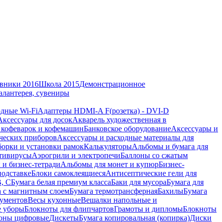
вники 2016
Школа 2015
Демонстрационное
алантерея, сувениры
дные Wi-Fi
Адаптеры HDMI-A F(розетка) - DVI-D
Аксессуары для досок
Акварель художественная в
 кофеварок и кофемашин
Банковское оборудование
Аксессуары и
ческих приборов
Аксессуары и расходные материалы для
борки и установки рамок
Калькуляторы
Альбомы и бумага для
тивирусы
Аэрогрили и электропечи
Баллоны со сжатым
 и бизнес-тетради
Альбомы для монет и купюр
Бизнес-
подставке
Блоки самоклеящиеся
Антисептические гели для
В, С
Бумага белая премиум класса
Баки для мусора
Бумага для
а с магнитным слоем
Бумага термотрансферная
Бахилы
Бумага
кументов
Весы кухонные
Вешалки напольные и
е уборы
Блокноты для флипчартов
Грамоты и дипломы
Блокноты
оны цифровые
Дискеты
Бумага копировальная (копирка)
Диски