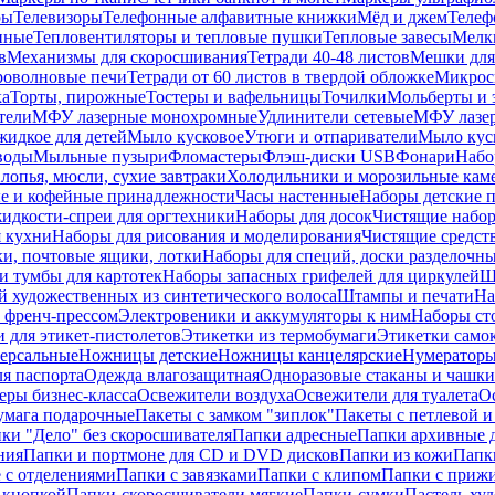
ры
Телевизоры
Телефонные алфавитные книжки
Мёд и джем
Телеф
енные
Тепловентиляторы и тепловые пушки
Тепловые завесы
Мелк
в
Механизмы для скоросшивания
Тетради 40-48 листов
Мешки для
оволновые печи
Тетради от 60 листов в твердой обложке
Микрос
ка
Торты, пирожные
Тостеры и вафельницы
Точилки
Мольберты и 
тели
МФУ лазерные монохромные
Удлинители сетевые
МФУ лазе
идкое для детей
Мыло кусковое
Утюги и отпариватели
Мыло куск
воды
Мыльные пузыри
Фломастеры
Флэш-диски USB
Фонари
Набо
лопья, мюсли, сухие завтраки
Холодильники и морозильные кам
е и кофейные принадлежности
Часы настенные
Наборы детские 
идкости-спреи для оргтехники
Наборы для досок
Чистящие набор
я кухни
Наборы для рисования и моделирования
Чистящие средст
и, почтовые ящики, лотки
Наборы для специй, доски разделочн
 тумбы для картотек
Наборы запасных грифелей для циркулей
Ш
й художественных из синтетического волоса
Штампы и печати
На
 френч-прессом
Электровеники и аккумуляторы к ним
Наборы ст
 для этикет-пистолетов
Этикетки из термобумаги
Этикетки само
ерсальные
Ножницы детские
Ножницы канцелярские
Нумератор
я паспорта
Одежда влагозащитная
Одноразовые стаканы и чашки
еры бизнес-класса
Освежители воздуха
Освежители для туалета
О
умага подарочные
Пакеты с замком "зиплок"
Пакеты с петлевой 
ки "Дело" без скоросшивателя
Папки адресные
Папки архивные д
ния
Папки и портмоне для CD и DVD дисков
Папки из кожи
Папк
 с отделениями
Папки с завязками
Папки с клипом
Папки с приж
 кнопкой
Папки-скоросшиватели мягкие
Папки-сумки
Пастель худ