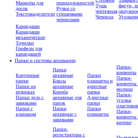
Стержни
Трафаре
Маркеры для
принадлежностей
Тушь
фигур, л
досок
Ручки со
чертежная
окружно
Текстовыделители
стираемыми
Чернила
Угольни
чернилами
Карандаши
Карандаши
механические
Точилки
Грифели для
карандашей
Папки и системы архивации
Папки-
Папки
конверты
Картонные
архивные
Папки
Папки-
папки
Боксы
планшеты и
конверты 
Папки на
архивные
адресные
молнии
резинках
Короба
папки
Папки-
Папки дело с
архивные для
Адресные
уголки
завязками
папок
папки
пластико
Папки с
Папки
Папки
Папки-
клапаном
архивные с
планшеты
конверты 
завязками
кнопке
Папки-
регистраторы с
Подвесна