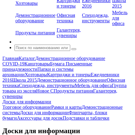
Картриджи
Ежедневники
Школа
Хозтовары
и тонеры
2016
2015
Мебель
Демонстрационное
Офисная
Спецодежда,
для
оборудование
техника
инструменты
офиса
Галантерея,
Продукты питания
сувениры
Главная
Каталог
Демонстрационное оборудование
COVID-19
Канцтовары
Бумага
Письменные
принадлежности
Папки и системы
архивации
Хозтовары
Картриджи и тонеры
Ежедневники
2016
Школа 2015
Демонстрационное оборудование
Офисная
техника
Спецодежда, инструменты
Мебель для офиса
Группа
товара из экселя
Новое С
Продукты питания
Галантерея,
сувениры
Доски для информации
Торговое оборудование
Рамки и карты
Демонстрационные
системы
Доски для информации
Флипчарты, блоки
бумаги
Аксессуары для досок
Подставки и таблички
Доски для информации