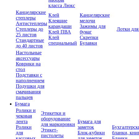
класса Люкс
Канцелярские
Клей
Канцелярские
степлеры
Клеящие
мелочи
Антистеплеры
карандаши
Зажимы для
Степлеры до
Лотки для
Клей ПВА
бумаг
25 листов
Клей
Скрепки
Стандартные
специальный
Булавки
до 40 листов
Настольные
аксессуары
Коврики на
стол
Подставки с
наполнением
Подушки для
смачивания
пальцев
Бумага
Ролики и
Этикетки и
чековая
оборудование
лента
Бумага для
для маркировки
Ролики
заметок
Бухгалтерск
Этикет-
для
Блок-кубики
бланки, кни
пистолеты
кассовых
для заметок
Бланки