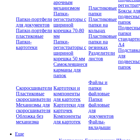
арочным
регистрат
механизмом
Пластиковые
Боксы для
Папки-
папки
подвесны
Папки-портфели
регистраторы с
Пластиковые
папок
для документов
шириной
папки на
Подвесны
Папки-портфели
корешка 70-80
кольцах
папки
пластиковые
мм
Пластиковые
стандарт
Папки-
Папки-
папки на
А4
картотеки
регистраторы с
резинках
Подставк
шириной
Разделители
для
корешка 50 мм
листов
подвесны
Самоклеящиеся
папок
карманы для
папок
Файлы и
Скоросшиватели
Картотеки и
папки
Пластиковые
компоненты
файловые
скоросшиватели
для картотек
Папки
Механизмы для
Картотеки для
файловые
скоросшивателя
карточек
для
Обложка без
Компоненты
документов
механизма
для картотек
Файлы-
вкладыши
Еще