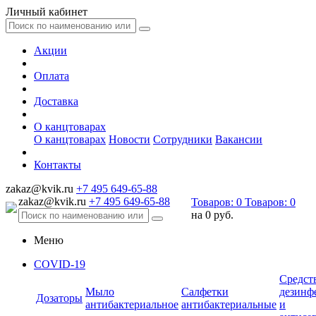
Личный кабинет
Акции
Оплата
Доставка
О канцтоварах
О канцтоварах
Новости
Сотрудники
Вакансии
Контакты
zakaz@kvik.ru
+7 495 649-65-88
zakaz@kvik.ru
+7 495 649-65-88
Товаров:
0
Товаров:
0
на
0 руб.
Меню
COVID-19
Средст
Мыло
Салфетки
дезинф
Дозаторы
антибактериальное
антибактериальные
и