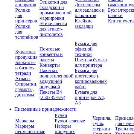
Этикетки для
аппаратов
Диспенсеры
самокопиру
складской и
Ролики
для закладок и
Бухгалтерск
промышленной
для
блокнотов
бланки
маркировки
принтеров
Клейкие
Книги учета
Этикет-лента
Ролики
закладки
для этикет-
для
пистолетов
телетайпов
Бумага для
Почтовые
офисной
Бумажная
конверты и
техники
продукция
пакеты
Цветная бумага
Блокноты
Конверты
для принтера
и бизнес-
Пакеты с
Бумага для
тетради
полиэтиленовой
плоттеров и
Атласы
воздушной
копировальных
Открытки,
подушкой
работ
грамоты,
Пакеты В4
Бумага для
дипломы
(250х353мм)
принтеров А4,
А3
Письменные принадлежности
Ручки
Чернила,
Принадл
Маркеры
Ручки гелевые
тушь,
для черч
Маркеры
Наборы
стержни
Транспо
перманентные
пишущих