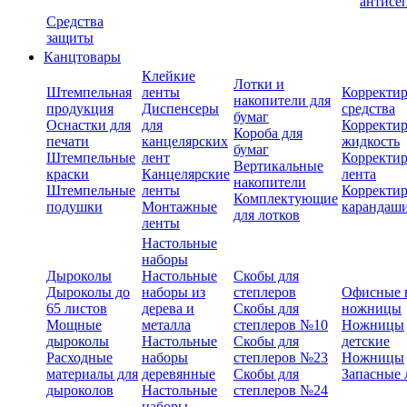
антисе
Средства
защиты
Канцтовары
Клейкие
Лотки и
Штемпельная
ленты
Корректи
накопители для
продукция
Диспенсеры
средства
бумаг
Оснастки для
для
Корректи
Короба для
печати
канцелярских
жидкость
бумаг
Штемпельные
лент
Корректи
Вертикальные
краски
Канцелярские
лента
накопители
Штемпельные
ленты
Корректи
Комплектующие
подушки
Монтажные
карандаш
для лотков
ленты
Настольные
наборы
Дыроколы
Настольные
Скобы для
Дыроколы до
наборы из
степлеров
Офисные 
65 листов
дерева и
Скобы для
ножницы
Мощные
металла
степлеров №10
Ножницы
дыроколы
Настольные
Скобы для
детские
Расходные
наборы
степлеров №23
Ножницы
материалы для
деревянные
Скобы для
Запасные 
дыроколов
Настольные
степлеров №24
наборы