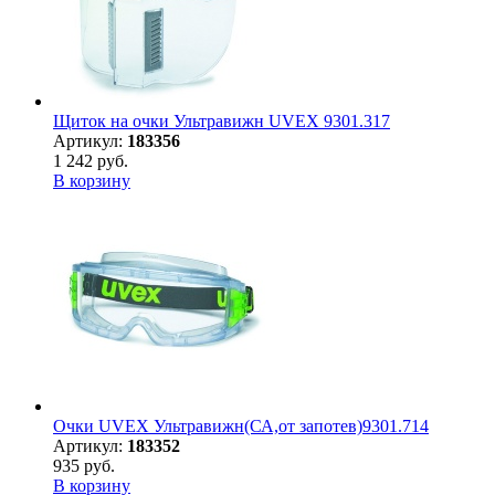
Щиток на очки Ультравижн UVEX 9301.317
Артикул:
183356
1 242 руб.
В корзину
Очки UVEX Ультравижн(СА,от запотев)9301.714
Артикул:
183352
935 руб.
В корзину