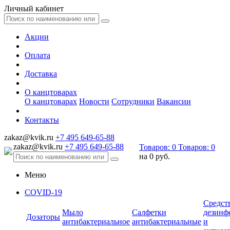
Личный кабинет
Акции
Оплата
Доставка
О канцтоварах
О канцтоварах
Новости
Сотрудники
Вакансии
Контакты
zakaz@kvik.ru
+7 495 649-65-88
zakaz@kvik.ru
+7 495 649-65-88
Товаров:
0
Товаров:
0
на
0 руб.
Меню
COVID-19
Средст
Мыло
Салфетки
дезинф
Дозаторы
антибактериальное
антибактериальные
и