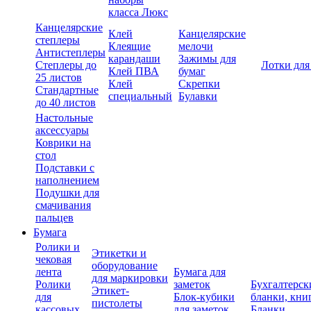
класса Люкс
Канцелярские
Клей
Канцелярские
степлеры
Клеящие
мелочи
Антистеплеры
карандаши
Зажимы для
Степлеры до
Лотки для
Клей ПВА
бумаг
25 листов
Клей
Скрепки
Стандартные
специальный
Булавки
до 40 листов
Настольные
аксессуары
Коврики на
стол
Подставки с
наполнением
Подушки для
смачивания
пальцев
Бумага
Ролики и
Этикетки и
чековая
оборудование
лента
Бумага для
для маркировки
Ролики
заметок
Бухгалтерск
Этикет-
для
Блок-кубики
бланки, кни
пистолеты
кассовых
для заметок
Бланки