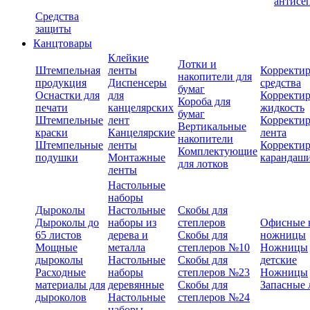
антисе
Средства
защиты
Канцтовары
Клейкие
Лотки и
Штемпельная
ленты
Корректи
накопители для
продукция
Диспенсеры
средства
бумаг
Оснастки для
для
Корректи
Короба для
печати
канцелярских
жидкость
бумаг
Штемпельные
лент
Корректи
Вертикальные
краски
Канцелярские
лента
накопители
Штемпельные
ленты
Корректи
Комплектующие
подушки
Монтажные
карандаш
для лотков
ленты
Настольные
наборы
Дыроколы
Настольные
Скобы для
Дыроколы до
наборы из
степлеров
Офисные 
65 листов
дерева и
Скобы для
ножницы
Мощные
металла
степлеров №10
Ножницы
дыроколы
Настольные
Скобы для
детские
Расходные
наборы
степлеров №23
Ножницы
материалы для
деревянные
Скобы для
Запасные 
дыроколов
Настольные
степлеров №24
наборы