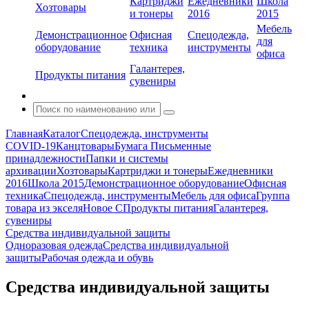
Картриджи
Ежедневники
Школа
Хозтовары
и тонеры
2016
2015
Мебель
Демонстрационное
Офисная
Спецодежда,
для
оборудование
техника
инструменты
офиса
Галантерея,
Продукты питания
сувениры
Главная
Каталог
Спецодежда, инструменты
COVID-19
Канцтовары
Бумага
Письменные
принадлежности
Папки и системы
архивации
Хозтовары
Картриджи и тонеры
Ежедневники
2016
Школа 2015
Демонстрационное оборудование
Офисная
техника
Спецодежда, инструменты
Мебель для офиса
Группа
товара из экселя
Новое С
Продукты питания
Галантерея,
сувениры
Средства индивидуальной защиты
Одноразовая одежда
Средства индивидуальной
защиты
Рабочая одежда и обувь
Средства индивидуальной защиты