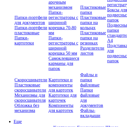
арочным
регистрат
механизмом
Пластиковые
Боксы для
Папки-
папки
подвесны
Папки-портфели
регистраторы с
Пластиковые
папок
для документов
шириной
папки на
Подвесны
Папки-портфели
корешка 70-80
кольцах
папки
пластиковые
мм
Пластиковые
стандарт
Папки-
Папки-
папки на
А4
картотеки
регистраторы с
резинках
Подставк
шириной
Разделители
для
корешка 50 мм
листов
подвесны
Самоклеящиеся
папок
карманы для
папок
Файлы и
Скоросшиватели
Картотеки и
папки
Пластиковые
компоненты
файловые
скоросшиватели
для картотек
Папки
Механизмы для
Картотеки для
файловые
скоросшивателя
карточек
для
Обложка без
Компоненты
документов
механизма
для картотек
Файлы-
вкладыши
Еще