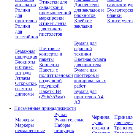
Этикетки для
аппаратов
Диспенсеры
самокопиру
складской и
Ролики
для закладок и
Бухгалтерск
промышленной
для
блокнотов
бланки
маркировки
принтеров
Клейкие
Книги учета
Этикет-лента
Ролики
закладки
для этикет-
для
пистолетов
телетайпов
Бумага для
Почтовые
офисной
Бумажная
конверты и
техники
продукция
пакеты
Цветная бумага
Блокноты
Конверты
для принтера
и бизнес-
Пакеты с
Бумага для
тетради
полиэтиленовой
плоттеров и
Атласы
воздушной
копировальных
Открытки,
подушкой
работ
грамоты,
Пакеты В4
Бумага для
дипломы
(250х353мм)
принтеров А4,
А3
Письменные принадлежности
Ручки
Чернила,
Принадл
Маркеры
Ручки гелевые
тушь,
для черч
Маркеры
Наборы
стержни
Транспо
перманентные
пишущих