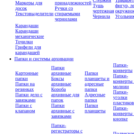
Стержни
Трафаре
Маркеры для
принадлежностей
Тушь
фигур, л
досок
Ручки со
чертежная
окружно
Текстовыделители
стираемыми
Чернила
Угольни
чернилами
Карандаши
Карандаши
механические
Точилки
Грифели для
карандашей
Папки и системы архивации
Папки-
Папки
конверты
Картонные
архивные
Папки
Папки-
папки
Боксы
планшеты и
конверты 
Папки на
архивные
адресные
молнии
резинках
Короба
папки
Папки-
Папки дело с
архивные для
Адресные
уголки
завязками
папок
папки
пластико
Папки с
Папки
Папки
Папки-
клапаном
архивные с
планшеты
конверты 
завязками
кнопке
Папки-
регистраторы с
Подвесна