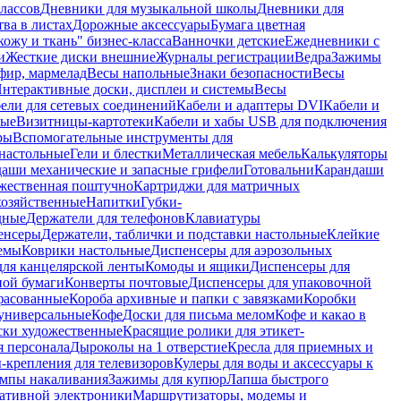
лассов
Дневники для музыкальной школы
Дневники для
тва в листах
Дорожные аксессуары
Бумага цветная
ожу и ткань" бизнес-класса
Ванночки детские
Ежедневники с
и
Жесткие диски внешние
Журналы регистрации
Ведра
Зажимы
фир, мармелад
Весы напольные
Знаки безопасности
Весы
нтерактивные доски, дисплеи и системы
Весы
ели для сетевых соединений
Кабели и адаптеры DVI
Кабели и
ные
Визитницы-картотеки
Кабели и хабы USB для подключения
ры
Вспомогательные инструменты для
настольные
Гели и блестки
Металлическая мебель
Калькуляторы
аши механические и запасные грифели
Готовальни
Карандаши
жественная поштучно
Картриджи для матричных
хозяйственные
Напитки
Губки-
дные
Держатели для телефонов
Клавиатуры
енсеры
Держатели, таблички и подставки настольные
Клейкие
емы
Коврики настольные
Диспенсеры для аэрозольных
ля канцелярской ленты
Комоды и ящики
Диспенсеры для
ной бумаги
Конверты почтовые
Диспенсеры для упаковочной
фасованные
Короба архивные и папки с завязками
Коробки
универсальные
Кофе
Доски для письма мелом
Кофе и какао в
ски художественные
Красящие ролики для этикет-
я персонала
Дыроколы на 1 отверстие
Кресла для приемных и
крепления для телевизоров
Кулеры для воды и аксессуары к
мпы накаливания
Зажимы для купюр
Лапша быстрого
тативной электроники
Маршрутизаторы, модемы и