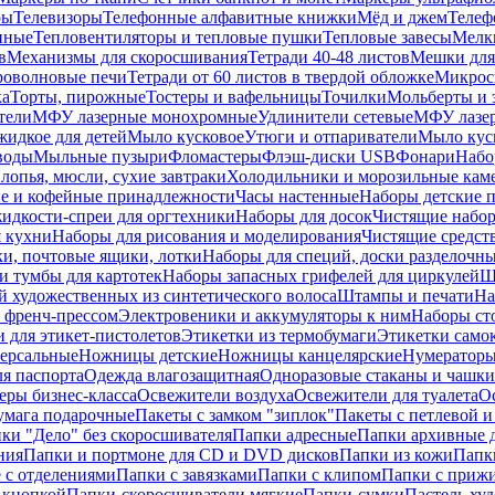
ры
Телевизоры
Телефонные алфавитные книжки
Мёд и джем
Телеф
енные
Тепловентиляторы и тепловые пушки
Тепловые завесы
Мелк
в
Механизмы для скоросшивания
Тетради 40-48 листов
Мешки для
оволновые печи
Тетради от 60 листов в твердой обложке
Микрос
ка
Торты, пирожные
Тостеры и вафельницы
Точилки
Мольберты и 
тели
МФУ лазерные монохромные
Удлинители сетевые
МФУ лазе
идкое для детей
Мыло кусковое
Утюги и отпариватели
Мыло куск
воды
Мыльные пузыри
Фломастеры
Флэш-диски USB
Фонари
Набо
лопья, мюсли, сухие завтраки
Холодильники и морозильные кам
е и кофейные принадлежности
Часы настенные
Наборы детские 
идкости-спреи для оргтехники
Наборы для досок
Чистящие набор
я кухни
Наборы для рисования и моделирования
Чистящие средст
и, почтовые ящики, лотки
Наборы для специй, доски разделочн
 тумбы для картотек
Наборы запасных грифелей для циркулей
Ш
й художественных из синтетического волоса
Штампы и печати
На
 френч-прессом
Электровеники и аккумуляторы к ним
Наборы ст
 для этикет-пистолетов
Этикетки из термобумаги
Этикетки само
ерсальные
Ножницы детские
Ножницы канцелярские
Нумератор
я паспорта
Одежда влагозащитная
Одноразовые стаканы и чашки
еры бизнес-класса
Освежители воздуха
Освежители для туалета
О
умага подарочные
Пакеты с замком "зиплок"
Пакеты с петлевой 
ки "Дело" без скоросшивателя
Папки адресные
Папки архивные д
ния
Папки и портмоне для CD и DVD дисков
Папки из кожи
Папк
 с отделениями
Папки с завязками
Папки с клипом
Папки с приж
 кнопкой
Папки-скоросшиватели мягкие
Папки-сумки
Пастель худ