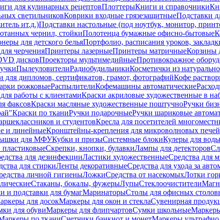
иги для кулинарных рецептов
Плоттеры
Книги и справочники
Кн
ьных светильников
Коврики входные грязезащитные
Подставки д
тель ит.д.)
Подставки настольные (под ноутбук, монитор, принтер
ботанных чернил, стойки
Полотенца бумажные офисно-бытовые
К
неры для детского белья
Портфолио, расписания уроков, закладк
для черчения
Принтеры лазерные
Принтеры матричные
Корзины 
 DVD дисков
Проекторы мультимедийные
Противокражное оборуд
учки
Пылеуловители
Радиобудильники
Косметички из натуральн
и для дипломов, сертификатов, грамот, фотографий
Кофе раство
арки рожковые
Распылители
Кофемашины автоматические
Расход
для работы с клиентами
Краски акриловые художественные в на
ля факсов
Краски масляные художественные поштучно
Ручки бизн
рай"
Краски по ткани
Ручки подарочные
Ручки шариковые автома
аршеклассников и студентов
Кресла для посетителей многоместн
е и линейные
Кронштейны-крепления для микроволновых печей
ышки для МФУ
Кубки и призы
Системные блоки
Кулеры для вод
 пластиковые
Скрепки, кнопки, булавки
Лампы для детекторов
Сл
едства для дезинфекции
Ластики художественные
Средства для 
дства для стирки
Ленты декоративные
Средства для ухода за авт
редства личной гигиены
Ложки
Средства от насекомых
Лотки гор
ллические
Стаканы, бокалы, фужеры
Лупы
Стеклоочистители
Магн
и и подставки для бумаг
Маринаторы
Столы для офисных столовы
аркеры для досок
Маркеры для окон и стекла
Сувенирная продук
мки для обуви
Маркеры для флипчартов
Сумки школьные
Маркеры
Маркеры по ткани
Счетчики банкнот и монет
Маркеры ультрафио