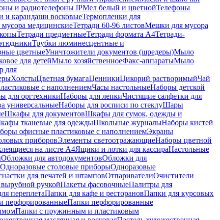
оны и радиотелефоны IP
Мел белый и цветной
Телефоны
и и карандаши восковые
Термопленки для
 мусора медицинские
Тетради 60-96 листов
Мешки для мусора
копы
Тетради предметные
Тетради формата А4
Тетради-
этюдники
Трубки люминесцентные и
рные цветные
Уничтожители документов (шредеры)
Мыло
овое для детей
Мыло хозяйственное
Факс-аппараты
Мыло
р для
еры
Холсты
Цветная бумага
Ценники
Цикорий растворимый
Чай
пластиковые с наполнением
Часы настольные
Наборы детской
ы для оргтехники
Наборы для лепки
Чистящие салфетки для
ва универсальные
Наборы для росписи по стеклу
Шары
ые
Шкафы для документов
Шкафы для сумок, одежды и
кафы тканевые для одежды
Школьные журналы
Наборы кистей
боры офисные пластиковые с наполнением
Экраны
оловых приборов
Элементы светоотражающие
Наборы цветной
клеящиеся на листе А4
Ящики и лотки для кассира
Настольные
ы
Обложки для автодокументов
Обложки для
Одноразовые столовые приборы
Одноразовые
снастки для печатей и штампов
Отпариватели
Очистители
и вырубной ручкой
Пакеты фасовочные
Палитры для
ля переплета
Папки для кафе и ресторанов
Папки для курсовых
и перфорированные
Папки перфорированные
имом
Папки с пружинным и пластиковым
ожественная маслянная и восковая
Пастель художественная