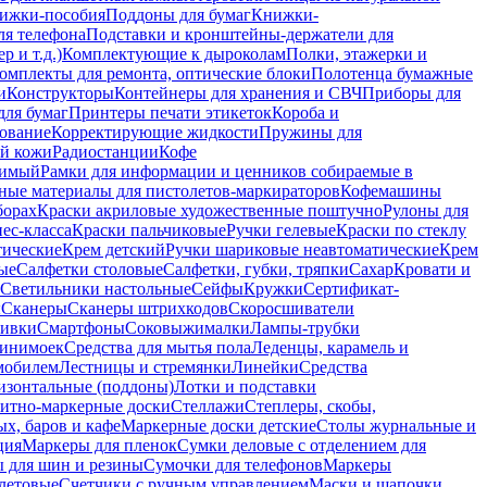
ижки-пособия
Поддоны для бумаг
Книжки-
ля телефона
Подставки и кронштейны-держатели для
 и т.д.)
Комплектующие к дыроколам
Полки, этажерки и
омплекты для ремонта, оптические блоки
Полотенца бумажные
и
Конструкторы
Контейнеры для хранения и СВЧ
Приборы для
для бумаг
Принтеры печати этикеток
Короба и
ование
Корректирующие жидкости
Пружины для
ой кожи
Радиостанции
Кофе
римый
Рамки для информации и ценников собираемые в
ные материалы для пистолетов-маркираторов
Кофемашины
борах
Краски акриловые художественные поштучно
Рулоны для
ес-класса
Краски пальчиковые
Ручки гелевые
Краски по стеклу
тические
Крем детский
Ручки шариковые неавтоматические
Крем
ые
Салфетки столовые
Салфетки, губки, тряпки
Сахар
Кровати и
Светильники настольные
Сейфы
Кружки
Сертификат-
ы
Сканеры
Сканеры штрихкодов
Скоросшиватели
ивки
Смартфоны
Соковыжималки
Лампы-трубки
минимоек
Средства для мытья пола
Леденцы, карамель и
омобилем
Лестницы и стремянки
Линейки
Средства
изонтальные (поддоны)
Лотки и подставки
итно-маркерные доски
Стеллажи
Степлеры, скобы,
х, баров и кафе
Маркерные доски детские
Столы журнальные и
ция
Маркеры для пленок
Сумки деловые с отделением для
 для шин и резины
Сумочки для телефонов
Маркеры
летовые
Счетчики с ручным управлением
Маски и шапочки