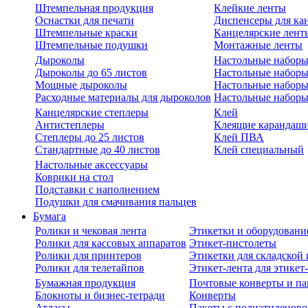
Штемпельная продукция
Клейкие ленты
Оснастки для печати
Диспенсеры для ка
Штемпельные краски
Канцелярские лент
Штемпельные подушки
Монтажные ленты
Дыроколы
Настольные набор
Дыроколы до 65 листов
Настольные наборы 
Мощные дыроколы
Настольные наборы
Расходные материалы для дыроколов
Настольные наборы
Канцелярские степлеры
Клей
Антистеплеры
Клеящие карандаш
Степлеры до 25 листов
Клей ПВА
Стандартные до 40 листов
Клей специальный
Настольные аксессуары
Коврики на стол
Подставки с наполнением
Подушки для смачивания пальцев
Бумага
Ролики и чековая лента
Этикетки и оборудовани
Ролики для кассовых аппаратов
Этикет-пистолеты
Ролики для принтеров
Этикетки для складско
Ролики для телетайпов
Этикет-лента для этикет
Бумажная продукция
Почтовые конверты и па
Блокноты и бизнес-тетради
Конверты
Атласы
Пакеты с полиэтиленов