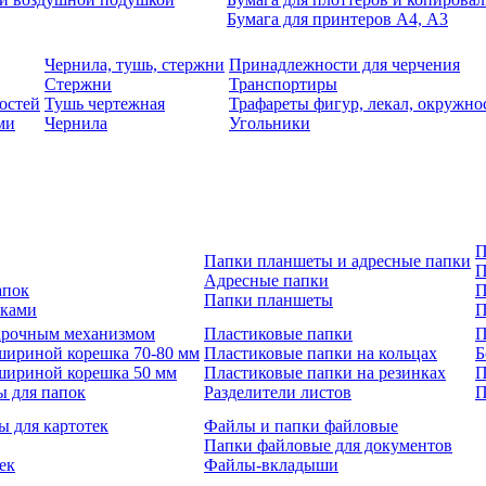
Бумага для принтеров А4, А3
Чернила, тушь, стержни
Принадлежности для черчения
Стержни
Транспортиры
остей
Тушь чертежная
Трафареты фигур, лекал, окружно
ми
Чернила
Угольники
П
Папки планшеты и адресные папки
П
Адресные папки
апок
П
Папки планшеты
зками
П
 арочным механизмом
Пластиковые папки
П
шириной корешка 70-80 мм
Пластиковые папки на кольцах
Б
шириной корешка 50 мм
Пластиковые папки на резинках
П
ы для папок
Разделители листов
П
ы для картотек
Файлы и папки файловые
Папки файловые для документов
ек
Файлы-вкладыши