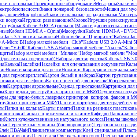
нки настольные
Проекционное оборудование
Мегафоны
Знаки вс
лектробезопасности
Знаки пожарной безопасности
Мешки для мус
еждающие
Микрофоны
Знаки сигнальные, оградительные
Миксер
и воздуха
Игрушки развивающие
Молоко
Игрушки релаксирующ
 струйные
Кабели 3xRCA (тюльпан)
Мыло и диспенсеры, антисе
рные
Кабели HDMI A - C(mini)
Мясорубки
Кабели HDMI-A - DVI-
и Jack 3.5 mm вилка-вилка
Набор мебели "Приоритет"
Кабели Jac
 A-Micro B
Набор мягкой мебели "Club"
Кабели USB 2.0 A-Mini 5
бели "V-600"
Кабели USB A
Набор мягкой мебели "Аксель"
Кабе
защиты
Набор мягкой мебели "Милано"
Набор мягкой мебели "Мод
(для сетевых соединений)
Наборы для творчества
Кабель USB 3.
ия
Калька
Наклейки
Наклейки для опечатывания документов
Каль
кие
Ножи и коврики для резки
Ножницы
Карандаши специальные
 для термопереплета
Картон белый в наборах
Картон грунтованн
нижки для телефонов
Картон цветной для поделок
Обогреватели
няя
Картриджи аэрозольные
Одежда трикотажная
Картриджи для 
ры
Картриджи для струйных принтеров и МФУ
Осушители воздух
еры для черно-белых лазерных принтеров, копиров, факсов и 
струйных принтеров и МФУ
Папки и портфели для тетрадей и уро
ты
Папки на кольцах
Карты памяти
Папки на резинках пластиков
и листовки
Папки с прижимом или клипом
Кафедры
Папки-конве
ли
Кисти художественные из натурального волоса
Пеналы школьн
ьные
Переплетные машины (брошюровщики)
Перфопапки и разде
Клей ПВА
Чай
Планшетные компьютеры
Клей специальный
Пласти
 ламинирования
Пленки для Оверхед-проекторов
Пленки защитны