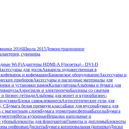
вники 2016
Школа 2015
Демонстрационное
алантерея, сувениры
дные Wi-Fi
Адаптеры HDMI-A F(розетка) - DVI-D
Аксессуары для досок
Акварель художественная в
 кофеварок и кофемашин
Банковское оборудование
Аксессуары и
ческих приборов
Аксессуары и расходные материалы для
борки и установки рамок
Калькуляторы
Альбомы и бумага для
тивирусы
Аэрогрили и электропечи
Баллоны со сжатым
 и бизнес-тетради
Альбомы для монет и купюр
Бизнес-
подставке
Блоки самоклеящиеся
Антисептические гели для
В, С
Бумага белая премиум класса
Баки для мусора
Бумага для
а с магнитным слоем
Бумага термотрансферная
Бахилы
Бумага
кументов
Весы кухонные
Вешалки напольные и
е уборы
Блокноты для флипчартов
Грамоты и дипломы
Блокноты
оны цифровые
Дискеты
Бумага копировальная (копирка)
Диски