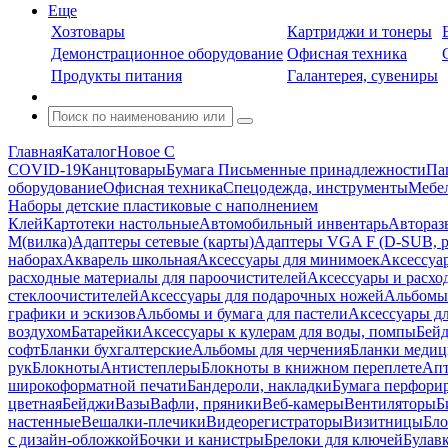
Еще
Хозтовары
Картриджи и тонеры
Демонстрационное оборудование
Офисная техника
Продукты питания
Галантерея, сувениры
Главная
Каталог
Новое С
COVID-19
Канцтовары
Бумага
Письменные принадлежности
Па
оборудование
Офисная техника
Спецодежда, инструменты
Мебел
Наборы детские пластиковые с наполнением
Клей
Картотеки настольные
Автомобильный инвентарь
Автораз
M(вилка)
Адаптеры сетевые (карты)
Адаптеры VGA F (D-SUB, ро
наборах
Акварель школьная
Аксессуары для минимоек
Аксессуа
расходные материалы для пароочистителей
Аксессуары и расхо
стеклоочистителей
Аксессуары для подарочных ножей
Альбомы 
графики и эскизов
Альбомы и бумага для пастели
Аксессуары дл
воздухом
Батарейки
Аксессуары к кулерам для воды, помпы
Бейд
софт
Бланки бухгалтерские
Альбомы для черчения
Бланки медиц
рук
Блокноты
Антистеплеры
Блокноты в книжном переплете
Апт
широкоформатной печати
Бандероли, накладки
Бумага перфори
цветная
Бейджи
Вазы
Вафли, пряники
Веб-камеры
Вентиляторы
Б
настенные
Вешалки-плечики
Видеорегистраторы
Визитницы
Бло
с дизайн-обложкой
Бочки и канистры
Брелоки для ключей
Булав