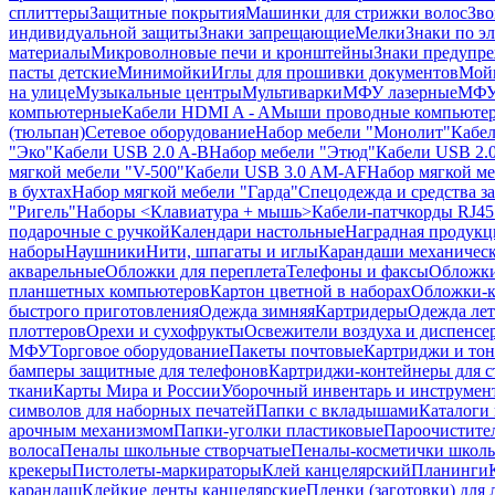
сплиттеры
Защитные покрытия
Машинки для стрижки волос
Зво
индивидуальной защиты
Знаки запрещающие
Мелки
Знаки по э
материалы
Микроволновые печи и кронштейны
Знаки предупр
пасты детские
Минимойки
Иглы для прошивки документов
Мойк
на улице
Музыкальные центры
Мультиварки
МФУ лазерные
МФУ
компьютерные
Кабели HDMI A - A
Мыши проводные компьюте
(тюльпан)
Сетевое оборудование
Набор мебели "Монолит"
Кабел
"Эко"
Кабели USB 2.0 A-B
Набор мебели "Этюд"
Кабели USB 2.0
мягкой мебели "V-500"
Кабели USB 3.0 AM-AF
Набор мягкой ме
в бухтах
Набор мягкой мебели "Гарда"
Спецодежда и средства 
"Ригель"
Наборы <Клавиатура + мышь>
Кабели-патчкорды RJ45 
подарочные с ручкой
Календари настольные
Наградная продукц
наборы
Наушники
Нити, шпагаты и иглы
Карандаши механичес
акварельные
Обложки для переплета
Телефоны и факсы
Обложки
планшетных компьютеров
Картон цветной в наборах
Обложки-к
быстрого приготовления
Одежда зимняя
Картридеры
Одежда лет
плоттеров
Орехи и сухофрукты
Освежители воздуха и диспенсе
МФУ
Торговое оборудование
Пакеты почтовые
Картриджи и тон
бамперы защитные для телефонов
Картриджи-контейнеры для 
ткани
Карты Мира и России
Уборочный инвентарь и инструмен
символов для наборных печатей
Папки с вкладышами
Каталоги 
арочным механизмом
Папки-уголки пластиковые
Пароочистите
волоса
Пеналы школьные створчатые
Пеналы-косметички школ
крекеры
Пистолеты-маркираторы
Клей канцелярский
Планинги
карандаш
Клейкие ленты канцелярские
Пленки (заготовки) для