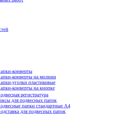
стей
апки-конверты
апки-конверты на молнии
апки-уголки пластиковые
апки-конверты на кнопке
одвесная регистратура
оксы для подвесных папок
одвесные папки стандартные А4
одставка для подвесных папок