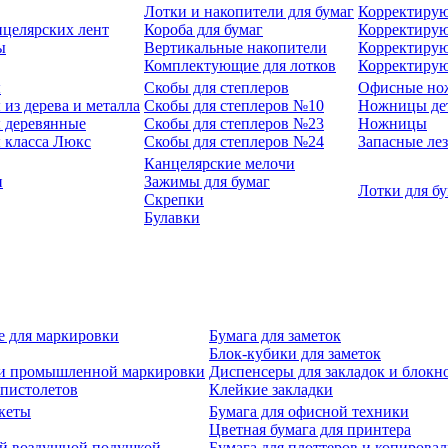
Лотки и накопители для бумаг
Корректирую
нцелярских лент
Короба для бумаг
Корректирую
ы
Вертикальные накопители
Корректирую
Комплектующие для лотков
Корректиру
ы
Скобы для степлеров
Офисные но
из дерева и металла
Скобы для степлеров №10
Ножницы де
 деревянные
Скобы для степлеров №23
Ножницы
 класса Люкс
Скобы для степлеров №24
Запасные ле
Канцелярские мелочи
и
Зажимы для бумаг
Лотки для б
Скрепки
Булавки
е для маркировки
Бумага для заметок
Блок-кубики для заметок
й и промышленной маркировки
Диспенсеры для закладок и блокн
-пистолетов
Клейкие закладки
кеты
Бумага для офисной техники
Цветная бумага для принтера
ой воздушной подушкой
Бумага для плоттеров и копирова