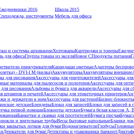
Ежедневники 2016
Школа 2015
Спецодежда, инструменты
Мебель для офиса
пки и системы архивации
Хозтовары
Картриджи и тонеры
Ежедне
ь для офиса
Группа товара из экселя
Новое С
Продукты питания
Г
ветвители прикуривателя
Карандаши цветные
Адаптеры беспрово
зетка) - DVI-I M (вилка)
Аккумуляторы
Аккумуляторы внешние
ры для рисования
Аксессуары для уничтожителей
Аксессуары для
дные материалы для пылесосов и полотеров
Аксессуары для опти
для рисования
Альбомы и бумага для акварели
Аксессуары для с
я штампов и печатей
Аксессуары для этикеточных принтеров
Ан
жи и держатели к ним
Акссесуары для растений
Бизнес-блокноты
инские детские
Блендеры
Блоки для записей
Блоки для записей в 
ечка первой помощи
Блокноты детские
Бумага белая классов А, 
рованная
Банкетки и скамьи для посетителей
Бумага писчая
Бумаг
инокли и зрительные трубы
Весы бытовые напольные
Бланки до
ки закрытых лотков для бумаг
Водонагреватели
Глобусы
Головны
ки
Держатели для бумаг
Детекторы и упаковщики банкнот
Диктоф