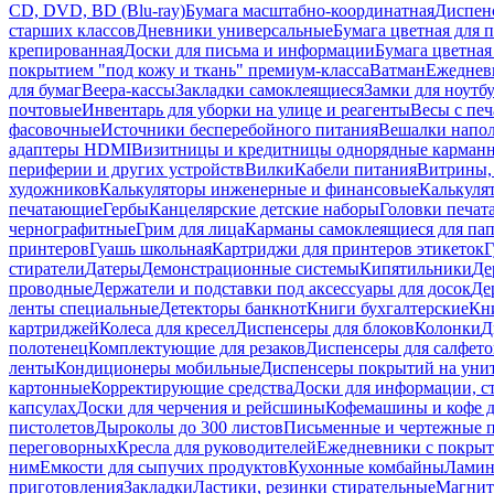
CD, DVD, BD (Blu-ray)
Бумага масштабно-координатная
Диспенс
старших классов
Дневники универсальные
Бумага цветная для 
крепированная
Доски для письма и информации
Бумага цветная
покрытием "под кожу и ткань" премиум-класса
Ватман
Ежеднев
для бумаг
Веера-кассы
Закладки самоклеящиеся
Замки для ноутб
почтовые
Инвентарь для уборки на улице и реагенты
Весы с печ
фасовочные
Источники бесперебойного питания
Вешалки напо
адаптеры HDMI
Визитницы и кредитницы однорядные карман
периферии и других устройств
Вилки
Кабели питания
Витрины, 
художников
Калькуляторы инженерные и финансовые
Калькуля
печатающие
Гербы
Канцелярские детские наборы
Головки печат
чернографитные
Грим для лица
Карманы самоклеящиеся для па
принтеров
Гуашь школьная
Картриджи для принтеров этикеток
Г
стиратели
Датеры
Демонстрационные системы
Кипятильники
Де
проводные
Держатели и подставки под аксессуары для досок
Де
ленты специальные
Детекторы банкнот
Книги бухгалтерские
Кн
картриджей
Колеса для кресел
Диспенсеры для блоков
Колонки
Д
полотенец
Комплектующие для резаков
Диспенсеры для салфето
ленты
Кондиционеры мобильные
Диспенсеры покрытий на уни
картонные
Корректирующие средства
Доски для информации, с
капсулах
Доски для черчения и рейсшины
Кофемашины и кофе д
пистолетов
Дыроколы до 300 листов
Письменные и чертежные 
переговорных
Кресла для руководителей
Ежедневники с покрыт
ним
Емкости для сыпучих продуктов
Кухонные комбайны
Ламин
приготовления
Закладки
Ластики, резинки стирательные
Магни