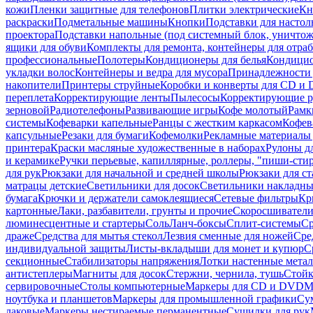
кожи
Пленки защитные для телефонов
Плитки электрические
Кн
раскраски
Подметальные машины
Кнопки
Подставки для настол
проектора
Подставки напольные (под системный блок, уничтожи
ящики для обуви
Комплекты для ремонта, контейнеры для отра
профессиональные
Полотеры
Кондиционеры для белья
Кондицио
укладки волос
Контейнеры и ведра для мусора
Принадлежности 
накопители
Принтеры струйные
Коробки и конверты для CD и
переплета
Корректирующие ленты
Пылесосы
Корректирующие р
зерновой
Радиотелефоны
Развивающие игры
Кофе молотый
Рамк
системы
Кофеварки капельные
Ранцы с жестким каркасом
Кофев
капсульные
Резаки для бумаги
Кофемолки
Рекламные материалы 
принтера
Краски масляные художественные в наборах
Рулоны д
и керамике
Ручки перьевые, капиллярные, роллеры, "пиши-сти
для рук
Рюкзаки для начальной и средней школы
Рюкзаки для ст
матрацы детские
Светильники для досок
Светильники накладны
бумага
Крючки и держатели самоклеящиеся
Сетевые фильтры
Кр
картонные
Лаки, разбавители, грунты и прочие
Скоросшиватели
люминесцентные и стартеры
Соль
Ланч-боксы
Сплит-системы
Ср
драже
Средства для мытья стекол
Лезвия сменные для ножей
Сре
индивидуальной защиты
Листы-вкладыши для монет и купюр
С
секционные
Стабилизаторы напряжения
Лотки настенные мета
антистеплеры
Магниты для досок
Стержни, чернила, тушь
Стойк
сервировочные
Столы компьютерные
Маркеры для CD и DVD
М
ноутбука и планшетов
Маркеры для промышленной графики
Су
лаковые
Маркеры нестираемые перманентные
Сушилки для рук