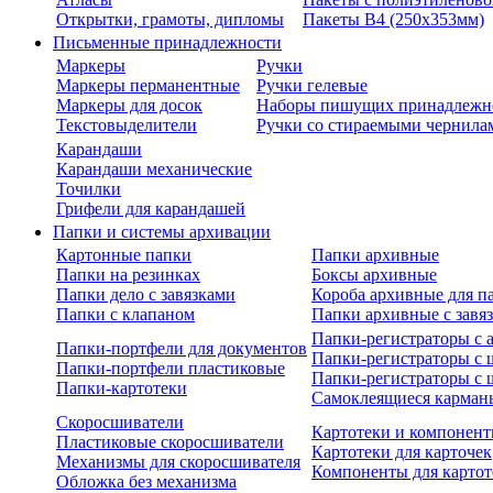
Открытки, грамоты, дипломы
Пакеты В4 (250х353мм)
Письменные принадлежности
Маркеры
Ручки
Маркеры перманентные
Ручки гелевые
Маркеры для досок
Наборы пишущих принадлежн
Текстовыделители
Ручки со стираемыми чернила
Карандаши
Карандаши механические
Точилки
Грифели для карандашей
Папки и системы архивации
Картонные папки
Папки архивные
Папки на резинках
Боксы архивные
Папки дело с завязками
Короба архивные для п
Папки с клапаном
Папки архивные с завя
Папки-регистраторы с
Папки-портфели для документов
Папки-регистраторы с 
Папки-портфели пластиковые
Папки-регистраторы с 
Папки-картотеки
Самоклеящиеся карман
Скоросшиватели
Картотеки и компонент
Пластиковые скоросшиватели
Картотеки для карточек
Механизмы для скоросшивателя
Компоненты для картот
Обложка без механизма