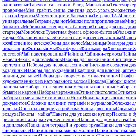
одноразовые
Тарелки, салатники, блюда
Мастихины
Текстмарке
проводные
Мел, графит, сепия, сангина, соус, уголь художеств
факсов
Термосы
Метеостанции и барометры
Тетради 12-24 листо
универсальные
Тетради для нот
Мешки полипропиленовые
Микр
блокноты
Мобильные стенды для баннеров
Товары для праздни
стартеры
Моноблоки
Туалетная бумага офисно-бытовая
Увлажни
жидкое
Упаковочные клейкие ленты и диспенсеры к ним
Мыло ж
хозяйственное детское
Фены для волос
Мыльницы
Фильтры для 
инкассации
Фотоальбомы
Фотобумага
Фотокамеры
Хлебопечки
Х
листовой
Чай пакетированный
Чайники
Чайники-термосы
Чайны
мебели
Чехлы для телефонов
Наборы для выжигания
Чистящие ж
оргтехники
Наборы для первоклассников
Чистящие средства дл
воздушные
Наборы для рукоделия
Шкафчики для ключей, аптечк
индивидуальные
Наборы для творчества с пластилином
Шкафы и
художественных из натурального волоса
Шоколад
Наборы кисте
напольные
Наборы с ежедневником
Экраны настенные
Наборы с
бумаги и картона
Наборы чертежные
Этикет-пистолеты
Этикетки
наборы из металла
Нити и ленты
Ножи
Ножи канцелярские унив
документов
Обложки для книг, тетрадей и журналов
Обложки дл
тарелки
Опечатывающие устройства
Опоры для спины
Органайз
воздуха
Пакеты "майка"
Пакеты для упаковки купюр
Пакеты и б
рисования
Палитры художественные
Панели для демосистем
Пап
и дипломов
Папки для тетрадей и уроков труда
Папки для черче
специальные
Папки пластиковые на молнии
Папки пластиковые
скоросшивателем
Папки-конверты на молнии
Папки-конверты с