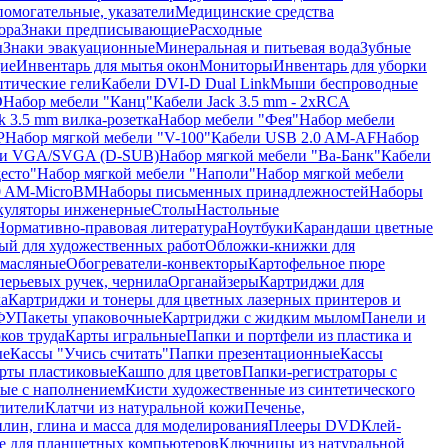
помогательные, указатели
Медицинские средства
ора
Знаки предписывающие
Расходные
ы
Знаки эвакуационные
Минеральная и питьевая вода
Зубные
ие
Инвентарь для мытья окон
Мониторы
Инвентарь для уборки
птические гели
Кабели DVI-D Dual Link
Мыши беспроводные
D
Набор мебели "Канц"
Кабели Jack 3.5 mm - 2xRCA
k 3.5 mm вилка-розетка
Набор мебели "Фея"
Набор мебели
P
Набор мягкой мебели "V-100"
Кабели USB 2.0 AM-AF
Набор
ли VGA/SVGA (D-SUB)
Набор мягкой мебели "Ва-Банк"
Кабели
есто"
Набор мягкой мебели "Наполи"
Набор мягкой мебели
0 AM-MicroBM
Наборы письменных принадлежностей
Наборы
куляторы инженерные
Столы
Настольные
Нормативно-правовая литература
Ноутбуки
Карандаши цветные
ый для художественных работ
Обложки-книжки для
 масляные
Обогреватели-конвекторы
Картофельное пюре
перьевых ручек, чернила
Органайзеры
Картриджи для
а
Картриджи и тонеры для цветных лазерных принтеров и
МФУ
Пакеты упаковочные
Картриджи с жидким мылом
Панели и
ков труда
Карты игральные
Папки и портфели из пластика и
ые
Кассы "Учись считать"
Папки презентационные
Кассы
рты пластиковые
Кашпо для цветов
Папки-регистраторы с
ые с наполнением
Кисти художественные из синтетического
лители
Клатчи из натуральной кожи
Печенье,
лин, глина и масса для моделирования
Плееры DVD
Клей-
е для планшетных компьютеров
Ключницы из натуральной