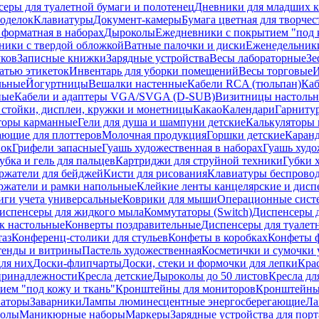
еры для туалетной бумаги и полотенец
Дневники для младших к
поделок
Клавиатуры
Документ-камеры
Бумага цветная для творчес
 форматная в наборах
Дыроколы
Ежедневники с покрытием "под к
ники с твердой обложкой
Ватные палочки и диски
Еженедельник
уков
Записные книжки
Зарядные устройства
Весы лабораторные
Зе
атью этикеток
Инвентарь для уборки помещений
Весы торговые
И
льные
Йогуртницы
Вешалки настенные
Кабели RCA (тюльпан)
Каб
ные
Кабели и адаптеры VGA/SVGA (D-SUB)
Визитницы настоль
стойки, дисплеи, кружки и монетницы
Какао
Календари
Гарниту
торы карманные
Гели для душа и шампуни детские
Калькуляторы 
ающие для плоттеров
Молочная продукция
Горшки детские
Каранд
пок
Грифели запасные
Гуашь художественная в наборах
Гуашь худо
убка и гель для пальцев
Картриджи для струйной техники
Губки 
ржатели для бейджей
Кисти для рисования
Клавиатуры беспрово
ржатели и рамки напольные
Клейкие ленты канцелярские и дисп
иги учета универсальные
Коврики для мыши
Операционные сист
испенсеры для жидкого мыла
Коммутаторы (Switch)
Диспенсеры д
к настольные
Конверты поздравительные
Диспенсеры для туалет
таз
Конференц-столики для стульев
Конфеты в коробках
Конфеты 
тенды и витрины
Пастель художественная
Косметички и сумочки 
ля них
Доски-флипчарты
Доски, стеки и формочки для лепки
Кра
принадлежности
Кресла детские
Дыроколы до 50 листов
Кресла дл
ием "под кожу и ткань"
Кронштейны для мониторов
Кронштейны-
аторы
Заварники
Лампы люминесцентные энергосберегающие
Ла
толы
Маникюрные наборы
Маркеры
Зарядные устройства для пор