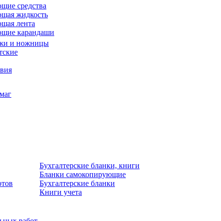
щие средства
щая жидкость
щая лента
ющие карандаши
жи и ножницы
тские
звия
умаг
Бухгалтерские бланки, книги
Бланки самокопирующие
отов
Бухгалтерские бланки
Книги учета
льных работ