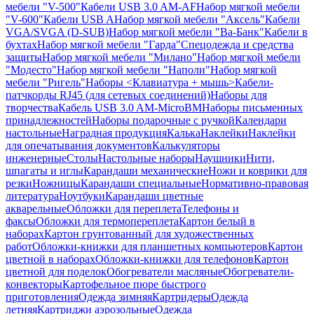
мебели "V-500"
Кабели USB 3.0 AM-AF
Набор мягкой мебели
"V-600"
Кабели USB A
Набор мягкой мебели "Аксель"
Кабели
VGA/SVGA (D-SUB)
Набор мягкой мебели "Ва-Банк"
Кабели в
бухтах
Набор мягкой мебели "Гарда"
Спецодежда и средства
защиты
Набор мягкой мебели "Милано"
Набор мягкой мебели
"Модесто"
Набор мягкой мебели "Наполи"
Набор мягкой
мебели "Ригель"
Наборы <Клавиатура + мышь>
Кабели-
патчкорды RJ45 (для сетевых соединений)
Наборы для
творчества
Кабель USB 3.0 AM-MicroBM
Наборы письменных
принадлежностей
Наборы подарочные с ручкой
Календари
настольные
Наградная продукция
Калька
Наклейки
Наклейки
для опечатывания документов
Калькуляторы
инженерные
Столы
Настольные наборы
Наушники
Нити,
шпагаты и иглы
Карандаши механические
Ножи и коврики для
резки
Ножницы
Карандаши специальные
Нормативно-правовая
литература
Ноутбуки
Карандаши цветные
акварельные
Обложки для переплета
Телефоны и
факсы
Обложки для термопереплета
Картон белый в
наборах
Картон грунтованный для художественных
работ
Обложки-книжки для планшетных компьютеров
Картон
цветной в наборах
Обложки-книжки для телефонов
Картон
цветной для поделок
Обогреватели масляные
Обогреватели-
конвекторы
Картофельное пюре быстрого
приготовления
Одежда зимняя
Картридеры
Одежда
летняя
Картриджи аэрозольные
Одежда