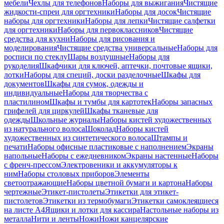
мебели
Чехлы для телефонов
Наборы для выжигания
Чистящие
жидкости-спреи для оргтехники
Наборы для досок
Чистящие
наборы для оргтехники
Наборы для лепки
Чистящие салфетки
для оргтехники
Наборы для первоклассников
Чистящие
средства для кухни
Наборы для рисования и
моделирования
Чистящие средства универсальные
Наборы для
росписи по стеклу
Шары воздушные
Наборы для
рукоделия
Шкафчики для ключей, аптечки, почтовые ящики,
лотки
Наборы для специй, доски разделочные
Шкафы для
документов
Шкафы для сумок, одежды и
индивидуальные
Наборы для творчества с
пластилином
Шкафы и тумбы для картотек
Наборы запасных
грифелей для циркулей
Шкафы тканевые для
одежды
Школьные журналы
Наборы кистей художественных
из натурального волоса
Шоколад
Наборы кистей
художественных из синтетического волоса
Штампы и
печати
Наборы офисные пластиковые с наполнением
Экраны
напольные
Наборы с ежедневником
Экраны настенные
Наборы
с френч-прессом
Электровеники и аккумуляторы к
ним
Наборы столовых приборов
Элементы
светоотражающие
Наборы цветной бумаги и картона
Наборы
чертежные
Этикет-пистолеты
Этикетки для этикет-
пистолетов
Этикетки из термобумаги
Этикетки самоклеящиеся
на листе А4
Ящики и лотки для кассира
Настольные наборы из
металла
Нити и ленты
Ножи
Ножи канцелярские