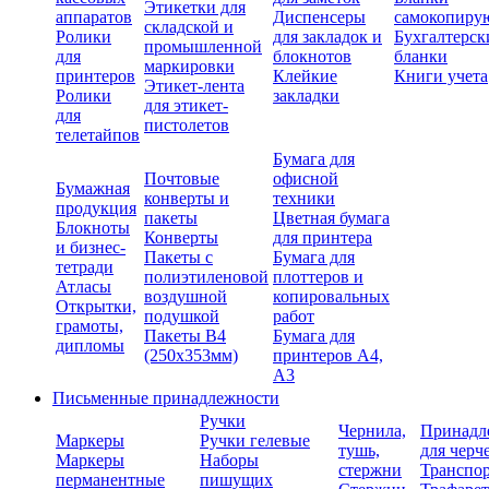
Этикетки для
аппаратов
Диспенсеры
самокопиру
складской и
Ролики
для закладок и
Бухгалтерск
промышленной
для
блокнотов
бланки
маркировки
принтеров
Клейкие
Книги учета
Этикет-лента
Ролики
закладки
для этикет-
для
пистолетов
телетайпов
Бумага для
Почтовые
офисной
Бумажная
конверты и
техники
продукция
пакеты
Цветная бумага
Блокноты
Конверты
для принтера
и бизнес-
Пакеты с
Бумага для
тетради
полиэтиленовой
плоттеров и
Атласы
воздушной
копировальных
Открытки,
подушкой
работ
грамоты,
Пакеты В4
Бумага для
дипломы
(250х353мм)
принтеров А4,
А3
Письменные принадлежности
Ручки
Чернила,
Принадл
Маркеры
Ручки гелевые
тушь,
для черч
Маркеры
Наборы
стержни
Транспо
перманентные
пишущих