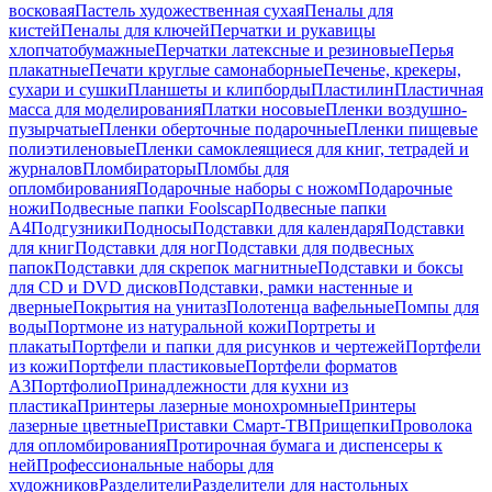
восковая
Пастель художественная сухая
Пеналы для
кистей
Пеналы для ключей
Перчатки и рукавицы
хлопчатобумажные
Перчатки латексные и резиновые
Перья
плакатные
Печати круглые самонаборные
Печенье, крекеры,
сухари и сушки
Планшеты и клипборды
Пластилин
Пластичная
масса для моделирования
Платки носовые
Пленки воздушно-
пузырчатые
Пленки оберточные подарочные
Пленки пищевые
полиэтиленовые
Пленки самоклеящиеся для книг, тетрадей и
журналов
Пломбираторы
Пломбы для
опломбирования
Подарочные наборы с ножом
Подарочные
ножи
Подвесные папки Foolscap
Подвесные папки
А4
Подгузники
Подносы
Подставки для календаря
Подставки
для книг
Подставки для ног
Подставки для подвесных
папок
Подставки для скрепок магнитные
Подставки и боксы
для CD и DVD дисков
Подставки, рамки настенные и
дверные
Покрытия на унитаз
Полотенца вафельные
Помпы для
воды
Портмоне из натуральной кожи
Портреты и
плакаты
Портфели и папки для рисунков и чертежей
Портфели
из кожи
Портфели пластиковые
Портфели форматов
А3
Портфолио
Принадлежности для кухни из
пластика
Принтеры лазерные монохромные
Принтеры
лазерные цветные
Приставки Смарт-ТВ
Прищепки
Проволока
для опломбирования
Протирочная бумага и диспенсеры к
ней
Профессиональные наборы для
художников
Разделители
Разделители для настольных