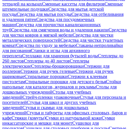
тетрадей на кольцах
Сменные кассеты для фильтров
Сменные
штемпельные подушки
Средства для мытья детской
посуды
Средства для мытья посуды
Средства для отбеливания
и удаления пятен
Средства для посудомоечных
машин
Средства для прочистки канализационных
труб
Средства для смягчения воды и удаления накипи
Средства
для чистки ковров и мягкой мебели
Средства для чистки
металлических поверхностей
Средства для чистки туалетных
комнат
Средства по уходу за мебелью
Стаканы-непроливайки
для рисования
Станки и иглы для архивного
переплета
Стеллажи для хранения бутылей воды
Степлеры до
260 листов
Степлеры до 40 листов
Степлеры
электрические
Степлеры-брошюровщики
Стержни для
роллеров
Стержни для ручек гелевые
Стержни для ручек
шариковые
Стиральные порошки
Стержни к клеевым
пистолетам
Стиральные порошки для детского белья
Стойки
напольные для каталогов, журналов и рекламы
Столы для
дошкольных учреждений
Столы для учебных
заведений
Стрейч-пленки упаковочные
Стулья для персонала и
посетителей
Стулья для школ и других учебных
заведений
Стулья и скамьи для дошкольных
учреждений
Стулья и табуреты для офисных столовых, баров и
кафе
Стяжки (хомуты)
Сумки из натуральной кожи
Сумки
инкассаторские и мешки для монет
Сушилки для
продуктов
Сушилки для столовых приборов и посуды
Счетные