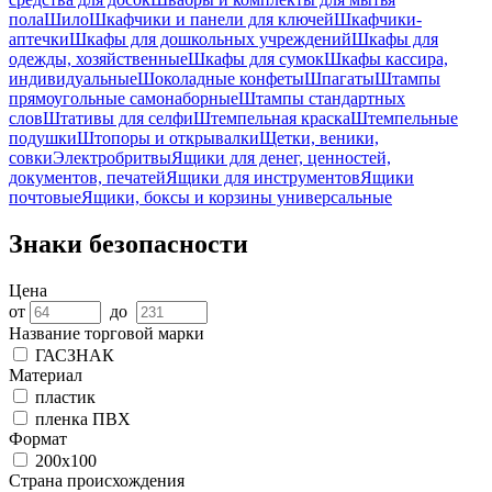
пола
Шило
Шкафчики и панели для ключей
Шкафчики-
аптечки
Шкафы для дошкольных учреждений
Шкафы для
одежды, хозяйственные
Шкафы для сумок
Шкафы кассира,
индивидуальные
Шоколадные конфеты
Шпагаты
Штампы
прямоугольные самонаборные
Штампы стандартных
слов
Штативы для селфи
Штемпельная краска
Штемпельные
подушки
Штопоры и открывалки
Щетки, веники,
совки
Электробритвы
Ящики для денег, ценностей,
документов, печатей
Ящики для инструментов
Ящики
почтовые
Ящики, боксы и корзины универсальные
Знаки безопасности
Цена
от
до
Название торговой марки
ГАСЗНАК
Материал
пластик
пленка ПВX
Формат
200х100
Страна происхождения