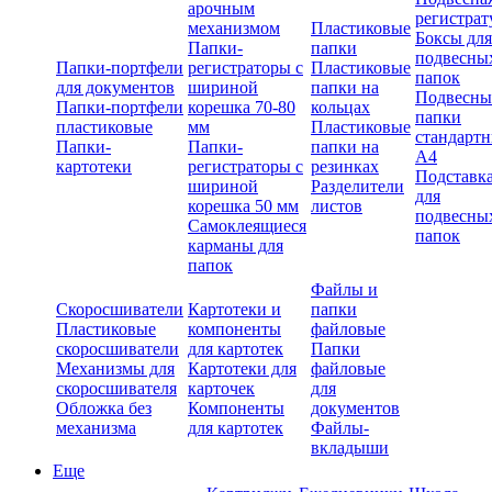
арочным
регистрат
механизмом
Пластиковые
Боксы для
Папки-
папки
подвесны
Папки-портфели
регистраторы с
Пластиковые
папок
для документов
шириной
папки на
Подвесны
Папки-портфели
корешка 70-80
кольцах
папки
пластиковые
мм
Пластиковые
стандарт
Папки-
Папки-
папки на
А4
картотеки
регистраторы с
резинках
Подставк
шириной
Разделители
для
корешка 50 мм
листов
подвесны
Самоклеящиеся
папок
карманы для
папок
Файлы и
Скоросшиватели
Картотеки и
папки
Пластиковые
компоненты
файловые
скоросшиватели
для картотек
Папки
Механизмы для
Картотеки для
файловые
скоросшивателя
карточек
для
Обложка без
Компоненты
документов
механизма
для картотек
Файлы-
вкладыши
Еще