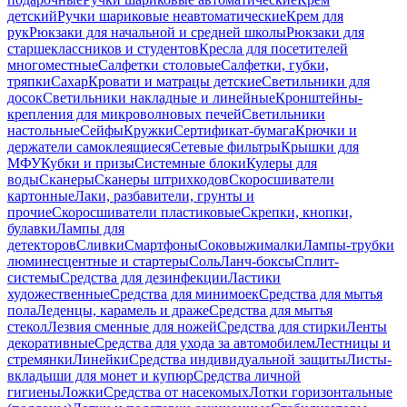
детский
Ручки шариковые неавтоматические
Крем для
рук
Рюкзаки для начальной и средней школы
Рюкзаки для
старшеклассников и студентов
Кресла для посетителей
многоместные
Салфетки столовые
Салфетки, губки,
тряпки
Сахар
Кровати и матрацы детские
Светильники для
досок
Светильники накладные и линейные
Кронштейны-
крепления для микроволновых печей
Светильники
настольные
Сейфы
Кружки
Сертификат-бумага
Крючки и
держатели самоклеящиеся
Сетевые фильтры
Крышки для
МФУ
Кубки и призы
Системные блоки
Кулеры для
воды
Сканеры
Сканеры штрихкодов
Скоросшиватели
картонные
Лаки, разбавители, грунты и
прочие
Скоросшиватели пластиковые
Скрепки, кнопки,
булавки
Лампы для
детекторов
Сливки
Смартфоны
Соковыжималки
Лампы-трубки
люминесцентные и стартеры
Соль
Ланч-боксы
Сплит-
системы
Средства для дезинфекции
Ластики
художественные
Средства для минимоек
Средства для мытья
пола
Леденцы, карамель и драже
Средства для мытья
стекол
Лезвия сменные для ножей
Средства для стирки
Ленты
декоративные
Средства для ухода за автомобилем
Лестницы и
стремянки
Линейки
Средства индивидуальной защиты
Листы-
вкладыши для монет и купюр
Средства личной
гигиены
Ложки
Средства от насекомых
Лотки горизонтальные