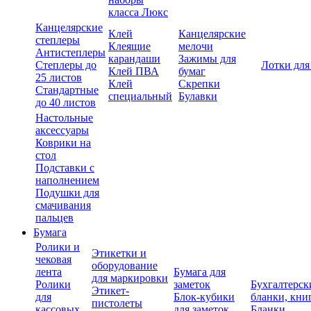
класса Люкс
Канцелярские
Клей
Канцелярские
степлеры
Клеящие
мелочи
Антистеплеры
карандаши
Зажимы для
Степлеры до
Лотки для
Клей ПВА
бумаг
25 листов
Клей
Скрепки
Стандартные
специальный
Булавки
до 40 листов
Настольные
аксессуары
Коврики на
стол
Подставки с
наполнением
Подушки для
смачивания
пальцев
Бумага
Ролики и
Этикетки и
чековая
оборудование
лента
Бумага для
для маркировки
Ролики
заметок
Бухгалтерск
Этикет-
для
Блок-кубики
бланки, кни
пистолеты
кассовых
для заметок
Бланки