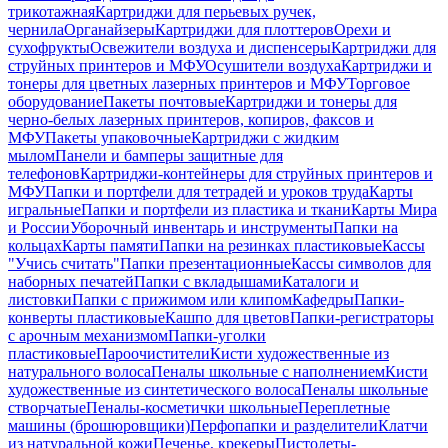
трикотажная
Картриджи для перьевых ручек,
чернила
Органайзеры
Картриджи для плоттеров
Орехи и
сухофрукты
Освежители воздуха и диспенсеры
Картриджи для
струйных принтеров и МФУ
Осушители воздуха
Картриджи и
тонеры для цветных лазерных принтеров и МФУ
Торговое
оборудование
Пакеты почтовые
Картриджи и тонеры для
черно-белых лазерных принтеров, копиров, факсов и
МФУ
Пакеты упаковочные
Картриджи с жидким
мылом
Панели и бамперы защитные для
телефонов
Картриджи-контейнеры для струйных принтеров и
МФУ
Папки и портфели для тетрадей и уроков труда
Карты
игральные
Папки и портфели из пластика и ткани
Карты Мира
и России
Уборочный инвентарь и инструменты
Папки на
кольцах
Карты памяти
Папки на резинках пластиковые
Кассы
"Учись считать"
Папки презентационные
Кассы символов для
наборных печатей
Папки с вкладышами
Каталоги и
листовки
Папки с прижимом или клипом
Кафедры
Папки-
конверты пластиковые
Кашпо для цветов
Папки-регистраторы
с арочным механизмом
Папки-уголки
пластиковые
Пароочистители
Кисти художественные из
натурального волоса
Пеналы школьные с наполнением
Кисти
художественные из синтетического волоса
Пеналы школьные
створчатые
Пеналы-косметички школьные
Переплетные
машины (брошюровщики)
Перфопапки и разделители
Клатчи
из натуральной кожи
Печенье, крекеры
Пистолеты-