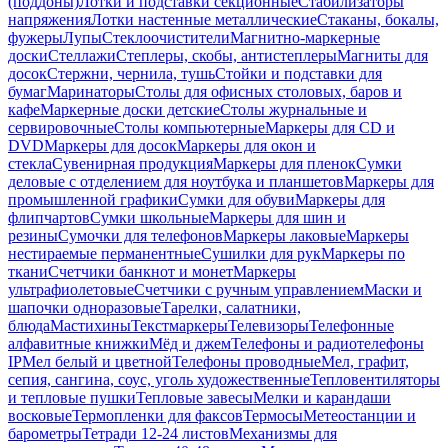
(поддоны)
Лотки и подставки секционные
Стабилизаторы
напряжения
Лотки настенные металлические
Стаканы, бокалы,
фужеры
Лупы
Стеклоочистители
Магнитно-маркерные
доски
Стеллажи
Степлеры, скобы, антистеплеры
Магниты для
досок
Стержни, чернила, тушь
Стойки и подставки для
бумаг
Маринаторы
Столы для офисных столовых, баров и
кафе
Маркерные доски детские
Столы журнальные и
сервировочные
Столы компьютерные
Маркеры для CD и
DVD
Маркеры для досок
Маркеры для окон и
стекла
Сувенирная продукция
Маркеры для пленок
Сумки
деловые с отделением для ноутбука и планшетов
Маркеры для
промышленной графики
Сумки для обуви
Маркеры для
флипчартов
Сумки школьные
Маркеры для шин и
резины
Сумочки для телефонов
Маркеры лаковые
Маркеры
нестираемые перманентные
Сушилки для рук
Маркеры по
ткани
Счетчики банкнот и монет
Маркеры
ультрафиолетовые
Счетчики с ручным управлением
Маски и
шапочки одноразовые
Тарелки, салатники,
блюда
Мастихины
Текстмаркеры
Телевизоры
Телефонные
алфавитные книжки
Мёд и джем
Телефоны и радиотелефоны
IP
Мел белый и цветной
Телефоны проводные
Мел, графит,
сепия, сангина, соус, уголь художественные
Тепловентиляторы
и тепловые пушки
Тепловые завесы
Мелки и карандаши
восковые
Термопленки для факсов
Термосы
Метеостанции и
барометры
Тетради 12-24 листов
Механизмы для