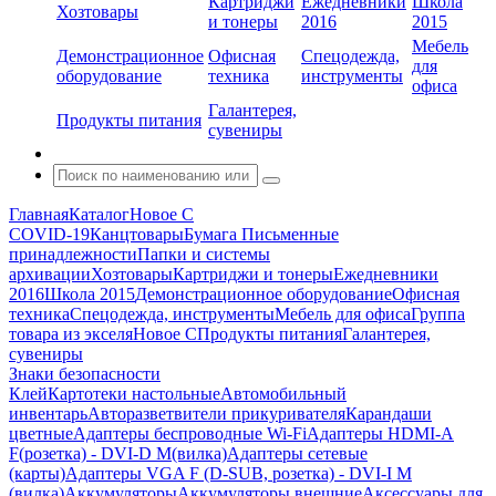
Картриджи
Ежедневники
Школа
Хозтовары
и тонеры
2016
2015
Мебель
Демонстрационное
Офисная
Спецодежда,
для
оборудование
техника
инструменты
офиса
Галантерея,
Продукты питания
сувениры
Главная
Каталог
Новое С
COVID-19
Канцтовары
Бумага
Письменные
принадлежности
Папки и системы
архивации
Хозтовары
Картриджи и тонеры
Ежедневники
2016
Школа 2015
Демонстрационное оборудование
Офисная
техника
Спецодежда, инструменты
Мебель для офиса
Группа
товара из экселя
Новое С
Продукты питания
Галантерея,
сувениры
Знаки безопасности
Клей
Картотеки настольные
Автомобильный
инвентарь
Авторазветвители прикуривателя
Карандаши
цветные
Адаптеры беспроводные Wi-Fi
Адаптеры HDMI-A
F(розетка) - DVI-D M(вилка)
Адаптеры сетевые
(карты)
Адаптеры VGA F (D-SUB, розетка) - DVI-I M
(вилка)
Аккумуляторы
Аккумуляторы внешние
Аксессуары для