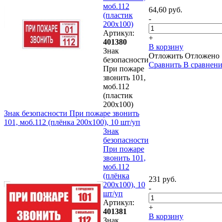
моб.112
64,60 руб.
(пластик
-
200х100)
Артикул:
+
401380
В корзину
Знак
Отложить
Отложено
безопасности
Сравнить
В сравнен
При пожаре
звонить 101,
моб.112
(пластик
200х100)
Знак безопасности При пожаре звонить
101, моб.112 (плёнка 200х100), 10 шт/уп
Знак
безопасности
При пожаре
звонить 101,
моб.112
(плёнка
231 руб.
200х100), 10
-
шт/уп
Артикул:
+
401381
В корзину
Знак