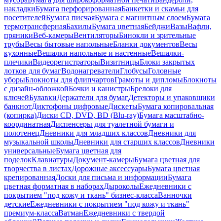
накладки
Бумага перфорированная
Банкетки и скамьи для
посетителей
Бумага писчая
Бумага с магнитным слоем
Бумага
термотрансферная
Бахилы
Бумага цветная
Бейджи
Вазы
Вафли,
пряники
Веб-камеры
Вентиляторы
Бинокли и зрительные
трубы
Весы бытовые напольные
Бланки документов
Весы
кухонные
Вешалки напольные и настенные
Вешалки-
плечики
Видеорегистраторы
Визитницы
Блоки закрытых
лотков для бумаг
Водонагреватели
Глобусы
Головные
уборы
Блокноты для флипчартов
Грамоты и дипломы
Блокноты
с дизайн-обложкой
Бочки и канистры
Брелоки для
ключей
Булавки
Держатели для бумаг
Детекторы и упаковщики
банкнот
Диктофоны цифровые
Дискеты
Бумага копировальная
(копирка)
Диски CD, DVD, BD (Blu-ray)
Бумага масштабно-
координатная
Диспенсеры для туалетной бумаги и
полотенец
Дневники для младших классов
Дневники для
музыкальной школы
Дневники для старших классов
Дневники
универсальные
Бумага цветная для
поделок
Клавиатуры
Документ-камеры
Бумага цветная для
творчества в листах
Дорожные аксессуары
Бумага цветная
крепированная
Доски для письма и информации
Бумага
цветная форматная в наборах
Дыроколы
Ежедневники с
покрытием "под кожу и ткань" бизнес-класса
Ванночки
детские
Ежедневники с покрытием "под кожу и ткань"
премиум-класса
Ватман
Ежедневники с твердой