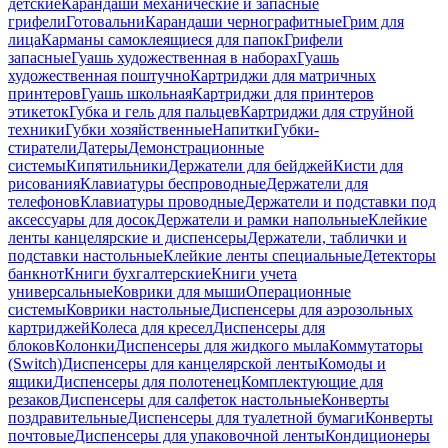
детские
Карандаши механические и запасные
грифели
Готовальни
Карандаши чернографитные
Грим для
лица
Карманы самоклеящиеся для папок
Грифели
запасные
Гуашь художественная в наборах
Гуашь
художественная поштучно
Картриджи для матричных
принтеров
Гуашь школьная
Картриджи для принтеров
этикеток
Губка и гель для пальцев
Картриджи для струйной
техники
Губки хозяйственные
Напитки
Губки-
стиратели
Датеры
Демонстрационные
системы
Кипятильники
Держатели для бейджей
Кисти для
рисования
Клавиатуры беспроводные
Держатели для
телефонов
Клавиатуры проводные
Держатели и подставки под
аксессуары для досок
Держатели и рамки напольные
Клейкие
ленты канцелярские и диспенсеры
Держатели, таблички и
подставки настольные
Клейкие ленты специальные
Детекторы
банкнот
Книги бухгалтерские
Книги учета
универсальные
Коврики для мыши
Операционные
системы
Коврики настольные
Диспенсеры для аэрозольных
картриджей
Колеса для кресел
Диспенсеры для
блоков
Колонки
Диспенсеры для жидкого мыла
Коммутаторы
(Switch)
Диспенсеры для канцелярской ленты
Комоды и
ящики
Диспенсеры для полотенец
Комплектующие для
резаков
Диспенсеры для салфеток настольные
Конверты
поздравительные
Диспенсеры для туалетной бумаги
Конверты
почтовые
Диспенсеры для упаковочной ленты
Кондиционеры