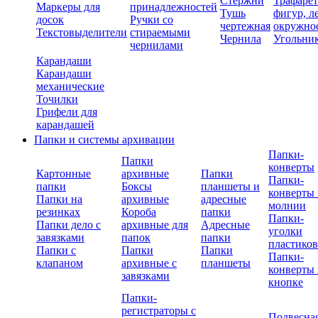
Стержни
Трафаре
Маркеры для
принадлежностей
Тушь
фигур, л
досок
Ручки со
чертежная
окружно
Текстовыделители
стираемыми
Чернила
Угольни
чернилами
Карандаши
Карандаши
механические
Точилки
Грифели для
карандашей
Папки и системы архивации
Папки-
Папки
конверты
Картонные
архивные
Папки
Папки-
папки
Боксы
планшеты и
конверты 
Папки на
архивные
адресные
молнии
резинках
Короба
папки
Папки-
Папки дело с
архивные для
Адресные
уголки
завязками
папок
папки
пластико
Папки с
Папки
Папки
Папки-
клапаном
архивные с
планшеты
конверты 
завязками
кнопке
Папки-
регистраторы с
Подвесна