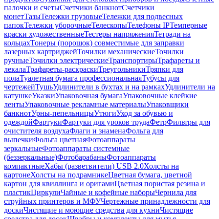
палочки и счеты
Счетчики банкнот
Счетчики
монет
Тазы
Тележки грузовые
Тележки для подвесных
папок
Тележки уборочные
Телескопы
Телефоны IP
Темперные
краски художественные
Тестеры напряжения
Тетради на
кольцах
Тонеры (порошок) совместимые для заправки
лазерных картриджей
Точилки механические
Точилки
ручные
Точилки электрические
Транспортиры
Трафареты и
лекала
Трафареты-раскраски
Треугольники
Тряпки для
пола
Туалетная бумага профессиональная
Тубусы для
чертежей
Тушь
Удлинители в бухтах и на рамках
Удлинители на
катушке
Указки
Упаковочная бумага
Упаковочные клейкие
ленты
Упаковочные рекламные материалы
Упаковщики
банкнот
Урны-пепельницы
Утюги
Уход за обувью и
одеждой
Фартуки
Фартуки для уроков труда
Фетр
Фильтры для
очистителя воздуха
Флаги и знамена
Фольга для
выпечки
Фольга цветная
Фотоаппараты
зеркальные
Фотоаппараты системные
(беззеркальные)
Фотобарабаны
Фотоаппараты
компактные
Хабы (разветвители) USB 2.0
Холсты на
картоне
Холсты на подрамнике
Цветная бумага, цветной
картон для квиллинга и оригами
Цветная пористая резина и
пластик
Циркули
Чайные и кофейные наборы
Чернила для
струйных принтеров и МФУ
Чертежные принадлежности для
доски
Чистящие и моющие средства для кухни
Чистящие
средства для досок
Швабры и комплекты для мытья