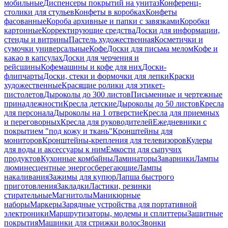
мобильные
Диспенсеры покрытий на унитаз
Конференц-
столики для стульев
Конфеты в коробках
Конфеты
фасованные
Короба архивные и папки с завязками
Коробки
картонные
Корректирующие средства
Доски для информации,
стенды и витрины
Пастель художественная
Косметички и
сумочки универсальные
Кофе
Доски для письма мелом
Кофе и
какао в капсулах
Доски для черчения и
рейсшины
Кофемашины и кофе для них
Доски-
флипчарты
Доски, стеки и формочки для лепки
Краски
художественные
Красящие ролики для этикет-
пистолетов
Дыроколы до 300 листов
Письменные и чертежные
принадлежности
Кресла детские
Дыроколы до 50 листов
Кресла
для персонала
Дыроколы на 1 отверстие
Кресла для приемных
и переговорных
Кресла для руководителей
Ежедневники с
покрытием "под кожу и ткань"
Кронштейны для
мониторов
Кронштейны-крепления для телевизоров
Кулеры
для воды и аксессуары к ним
Емкости для сыпучих
продуктов
Кухонные комбайны
Ламинаторы
Заварники
Лампы
люминесцентные энергосберегающие
Лампы
накаливания
Зажимы для купюр
Лапша быстрого
приготовления
Закладки
Ластики, резинки
стирательные
Магнитолы
Маникюрные
наборы
Маркеры
Зарядные устройства для портативной
электроники
Маршрутизаторы, модемы и сплиттеры
Защитные
покрытия
Машинки для стрижки волос
Звонки