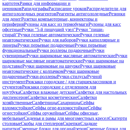
картотек
Рамки для информации и
ценников
Рапидографы
Расписание уроков
Распределители для
антигололедных реагентов
Реагенты антигололедные
Резинки
для денег
Розетки компьютерные, коннекторы и
периферия
Рулоны для касс из термобумаги
Рулоны для касс
офсетные
Ручки "5-й пишущий узел"
Ручки "пиши-
стирай"
Ручки гелевые автоматические
Ручки гелевые
неавтоматические
Ручки для наборов
Ручки капиллярные и
линеры
Ручки перьевые подарочные
Ручки перьевые
функциональные
Ручки роллеры подарочные
Ручки
сувенирные
Ручки шариковые масляные автоматические
Ручки
шариковые масляные неавтоматические
Ручки шариковые на
подставке
Ручки шариковые на шнурке
Ручки шариковые
неавтоматические с колпачком
Ручки шариковые
подарочные
Ручки-роллеры
Ручки-стилусы
Ручной
инструмент
Рюкзаки городские / для старшеклассников и
студентов
Рюкзаки городские с отделением для
ноутбука
Салфетки влажные детские
Салфетки для настольных
диспенсеров
Салфетки косметические
Салфетки
хозяйственные
Салфетницы
Сахарницы
Сейфы
взломостойкие
Сейфы огне-взломостойкие
Сейфы
огнестойкие
Сейфы оружейные
Сейфы офисные,
мебельные
Сиденья и рамы для многоместных кресел
Скатерти
столовые
Скобы для степлеров
Скрепки
Сладкие
напитки
Сменные блоки для органайзеров
Сменные блоки для