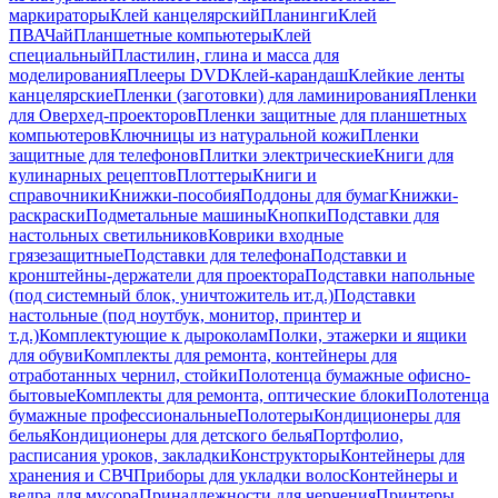
маркираторы
Клей канцелярский
Планинги
Клей
ПВА
Чай
Планшетные компьютеры
Клей
специальный
Пластилин, глина и масса для
моделирования
Плееры DVD
Клей-карандаш
Клейкие ленты
канцелярские
Пленки (заготовки) для ламинирования
Пленки
для Оверхед-проекторов
Пленки защитные для планшетных
компьютеров
Ключницы из натуральной кожи
Пленки
защитные для телефонов
Плитки электрические
Книги для
кулинарных рецептов
Плоттеры
Книги и
справочники
Книжки-пособия
Поддоны для бумаг
Книжки-
раскраски
Подметальные машины
Кнопки
Подставки для
настольных светильников
Коврики входные
грязезащитные
Подставки для телефона
Подставки и
кронштейны-держатели для проектора
Подставки напольные
(под системный блок, уничтожитель ит.д.)
Подставки
настольные (под ноутбук, монитор, принтер и
т.д.)
Комплектующие к дыроколам
Полки, этажерки и ящики
для обуви
Комплекты для ремонта, контейнеры для
отработанных чернил, стойки
Полотенца бумажные офисно-
бытовые
Комплекты для ремонта, оптические блоки
Полотенца
бумажные профессиональные
Полотеры
Кондиционеры для
белья
Кондиционеры для детского белья
Портфолио,
расписания уроков, закладки
Конструкторы
Контейнеры для
хранения и СВЧ
Приборы для укладки волос
Контейнеры и
ведра для мусора
Принадлежности для черчения
Принтеры