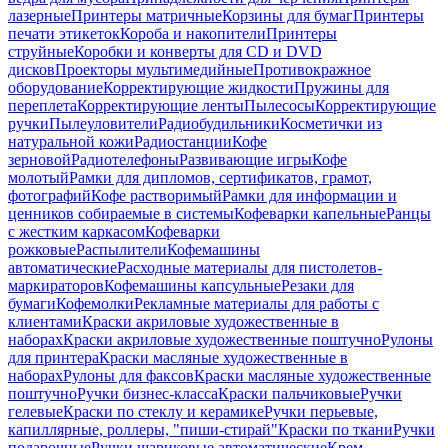
лазерные
Принтеры матричные
Корзины для бумаг
Принтеры
печати этикеток
Короба и накопители
Принтеры
струйные
Коробки и конверты для CD и DVD
дисков
Проекторы мультимедийные
Противокражное
оборудование
Корректирующие жидкости
Пружины для
переплета
Корректирующие ленты
Пылесосы
Корректирующие
ручки
Пылеуловители
Радиобудильники
Косметички из
натуральной кожи
Радиостанции
Кофе
зерновой
Радиотелефоны
Развивающие игры
Кофе
молотый
Рамки для дипломов, сертификатов, грамот,
фотографий
Кофе растворимый
Рамки для информации и
ценников собираемые в системы
Кофеварки капельные
Ранцы
с жестким каркасом
Кофеварки
рожковые
Распылители
Кофемашины
автоматические
Расходные материалы для пистолетов-
маркираторов
Кофемашины капсульные
Резаки для
бумаги
Кофемолки
Рекламные материалы для работы с
клиентами
Краски акриловые художественные в
наборах
Краски акриловые художественные поштучно
Рулоны
для принтера
Краски масляные художественные в
наборах
Рулоны для факсов
Краски масляные художественные
поштучно
Ручки бизнес-класса
Краски пальчиковые
Ручки
гелевые
Краски по стеклу и керамике
Ручки перьевые,
капиллярные, роллеры, "пиши-стирай"
Краски по ткани
Ручки
подарочные
Ручки шариковые автоматические
Крем