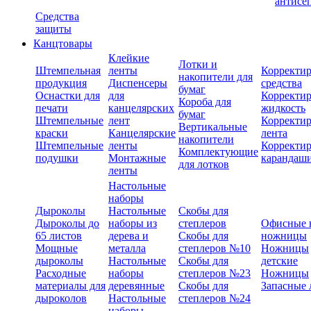
антисе
Средства
защиты
Канцтовары
Клейкие
Лотки и
Штемпельная
ленты
Корректи
накопители для
продукция
Диспенсеры
средства
бумаг
Оснастки для
для
Корректи
Короба для
печати
канцелярских
жидкость
бумаг
Штемпельные
лент
Корректи
Вертикальные
краски
Канцелярские
лента
накопители
Штемпельные
ленты
Корректи
Комплектующие
подушки
Монтажные
карандаш
для лотков
ленты
Настольные
наборы
Дыроколы
Настольные
Скобы для
Дыроколы до
наборы из
степлеров
Офисные 
65 листов
дерева и
Скобы для
ножницы
Мощные
металла
степлеров №10
Ножницы
дыроколы
Настольные
Скобы для
детские
Расходные
наборы
степлеров №23
Ножницы
материалы для
деревянные
Скобы для
Запасные 
дыроколов
Настольные
степлеров №24
наборы