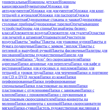
универсальные
Ножницы детские
Ножницы
канцелярские
Нумераторы
Обложки для
автодокументов
Обложки для документов
Обложки для книг,
тетрадей и журналов
Обложки для паспорта
Одежда
влагозащитная
Одноразовые стаканы и чашки
Одноразовые
столовые приборы
Одноразовые тарелки
Опечатывающие
устройства
Опоры для спины
Органайзеры бизнес-
класса
Освежители воздуха
Освежители для туалета
Оснастки
для печатей и штампов
Отпариватели
Очистители
воздуха
Пакеты "майка"
Пакеты для упаковки купюр
Пакеты и
бумага подарочные
Пакеты с замком "зиплок"
Пакеты с
петлевой и вырубной ручкой
Пакеты фасовочные
Палитры для
рисования
Палитры художественные
Панели для
демосистем
Папки "Дело" без скоросшивателя
Папки
адресные
Папки архивные для переплета
Папки для кафе и
ресторанов
Папки для курсовых и дипломов
Папки для
тетрадей и уроков труда
Папки для черчения
Папки и портмоне
для CD и DVD дисков
Папки из кожи
Папки
перфорированные
Папки перфорированные
специальные
Папки пластиковые на молнии
Папки
пластиковые с отделениями
Папки с завязками
Папки с
клипом
Папки с прижимом
Папки с пружинным и
пластиковым скоросшивателем
Папки-конверты на
молнии
Папки-конверты с кнопкой
Папки-скоросшиватели
мягкие
Папки-сумки
Пастель художественная маслянная и