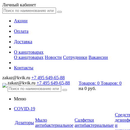
Личный кабинет
Акции
Оплата
Доставка
О канцтоварах
О канцтоварах
Новости
Сотрудники
Вакансии
Контакты
zakaz@kvik.ru
+7 495 649-65-88
zakaz@kvik.ru
+7 495 649-65-88
Товаров:
0
Товаров:
0
на
0 руб.
Меню
COVID-19
Средст
Мыло
Салфетки
дезинф
Дозаторы
антибактериальное
антибактериальные
и