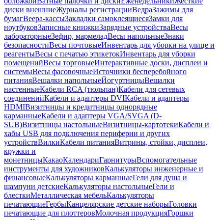
обложкой
Ватные палочки и диски
Еженедельники
Жесткие
диски внешние
Журналы регистрации
Ведра
Зажимы для
бумаг
Веера-кассы
Закладки самоклеящиеся
Замки для
ноутбуков
Записные книжки
Зарядные устройства
Весы
лабораторные
Зефир, мармелад
Весы напольные
Знаки
безопасности
Весы почтовые
Инвентарь для уборки на улице и
реагенты
Весы с печатью этикеток
Инвентарь для уборки
помещений
Весы торговые
Интерактивные доски, дисплеи и
системы
Весы фасовочные
Источники бесперебойного
питания
Вешалки напольные
Йогуртницы
Вешалки
настенные
Кабели RCA (тюльпан)
Кабели для сетевых
соединений
Кабели и адаптеры DVI
Кабели и адаптеры
HDMI
Визитницы и кредитницы однорядные
карманные
Кабели и адаптеры VGA/SVGA (D-
SUB)
Визитницы настольные
Визитницы-картотеки
Кабели и
хабы USB для подключения периферии и других
устройств
Вилки
Кабели питания
Витрины, стойки, дисплеи,
кружки и
монетницы
Какао
Календари
Гарнитуры
Вспомогательные
инструменты для художников
Калькуляторы инженерные и
финансовые
Калькуляторы карманные
Гели для душа и
шампуни детские
Калькуляторы настольные
Гели и
блестки
Металлическая мебель
Калькуляторы
печатающие
Гербы
Канцелярские детские наборы
Головки
печатающие для плоттеров
Молочная продукция
Горшки