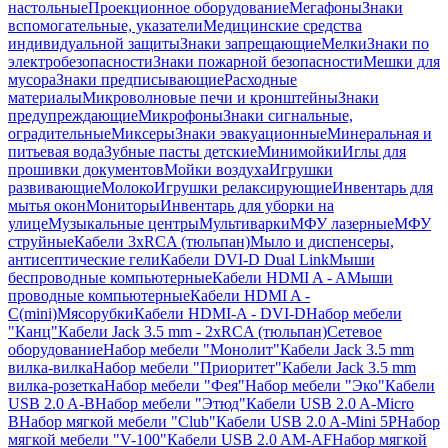
настольные
Проекционное оборудование
Мегафоны
Знаки
вспомогательные, указатели
Медицинские средства
индивидуальной защиты
Знаки запрещающие
Мелки
Знаки по
электробезопасности
Знаки пожарной безопасности
Мешки для
мусора
Знаки предписывающие
Расходные
материалы
Микроволновые печи и кронштейны
Знаки
предупреждающие
Микрофоны
Знаки сигнальные,
оградительные
Миксеры
Знаки эвакуационные
Минеральная и
питьевая вода
Зубные пасты детские
Минимойки
Иглы для
прошивки документов
Мойки воздуха
Игрушки
развивающие
Молоко
Игрушки релаксирующие
Инвентарь для
мытья окон
Мониторы
Инвентарь для уборки на
улице
Музыкальные центры
Мультиварки
МФУ лазерные
МФУ
струйные
Кабели 3xRCA (тюльпан)
Мыло и диспенсеры,
антисептические гели
Кабели DVI-D Dual Link
Мыши
беспроводные компьютерные
Кабели HDMI A - A
Мыши
проводные компьютерные
Кабели HDMI A -
C(mini)
Мясорубки
Кабели HDMI-A - DVI-D
Набор мебели
"Канц"
Кабели Jack 3.5 mm - 2xRCA (тюльпан)
Сетевое
оборудование
Набор мебели "Монолит"
Кабели Jack 3.5 mm
вилка-вилка
Набор мебели "Приоритет"
Кабели Jack 3.5 mm
вилка-розетка
Набор мебели "Фея"
Набор мебели "Эко"
Кабели
USB 2.0 A-B
Набор мебели "Этюд"
Кабели USB 2.0 A-Micro
B
Набор мягкой мебели "Club"
Кабели USB 2.0 A-Mini 5P
Набор
мягкой мебели "V-100"
Кабели USB 2.0 AM-AF
Набор мягкой