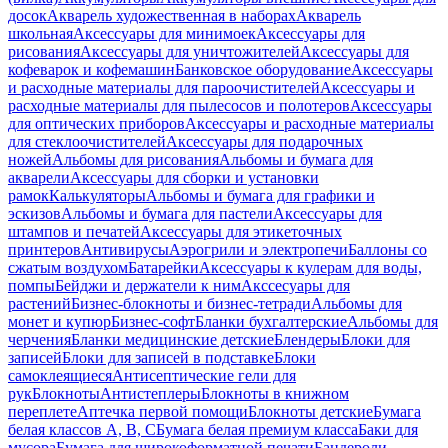
досок
Акварель художественная в наборах
Акварель
школьная
Аксессуары для минимоек
Аксессуары для
рисования
Аксессуары для уничтожителей
Аксессуары для
кофеварок и кофемашин
Банковское оборудование
Аксессуары
и расходные материалы для пароочистителей
Аксессуары и
расходные материалы для пылесосов и полотеров
Аксессуары
для оптических приборов
Аксессуары и расходные материалы
для стеклоочистителей
Аксессуары для подарочных
ножей
Альбомы для рисования
Альбомы и бумага для
акварели
Аксессуары для сборки и установки
рамок
Калькуляторы
Альбомы и бумага для графики и
эскизов
Альбомы и бумага для пастели
Аксессуары для
штампов и печатей
Аксессуары для этикеточных
принтеров
Антивирусы
Аэрогрили и электропечи
Баллоны со
сжатым воздухом
Батарейки
Аксессуары к кулерам для воды,
помпы
Бейджи и держатели к ним
Акссесуары для
растений
Бизнес-блокноты и бизнес-тетради
Альбомы для
монет и купюр
Бизнес-софт
Бланки бухгалтерские
Альбомы для
черчения
Бланки медицинские детские
Блендеры
Блоки для
записей
Блоки для записей в подставке
Блоки
самоклеящиеся
Антисептические гели для
рук
Блокноты
Антистеплеры
Блокноты в книжном
переплете
Аптечка первой помощи
Блокноты детские
Бумага
белая классов А, В, С
Бумага белая премиум класса
Баки для
мусора
Бумага для широкоформатной печати
Бандероли,