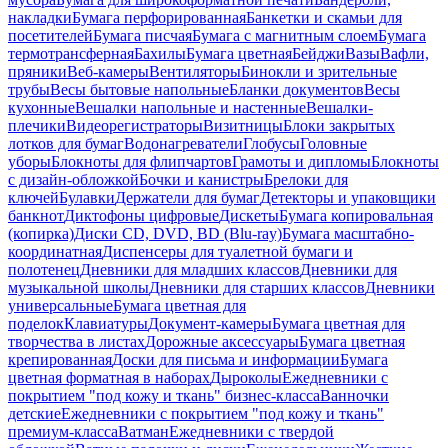
накладки
Бумага перфорированная
Банкетки и скамьи для
посетителей
Бумага писчая
Бумага с магнитным слоем
Бумага
термотрансферная
Бахилы
Бумага цветная
Бейджи
Вазы
Вафли,
пряники
Веб-камеры
Вентиляторы
Бинокли и зрительные
трубы
Весы бытовые напольные
Бланки документов
Весы
кухонные
Вешалки напольные и настенные
Вешалки-
плечики
Видеорегистраторы
Визитницы
Блоки закрытых
лотков для бумаг
Водонагреватели
Глобусы
Головные
уборы
Блокноты для флипчартов
Грамоты и дипломы
Блокноты
с дизайн-обложкой
Бочки и канистры
Брелоки для
ключей
Булавки
Держатели для бумаг
Детекторы и упаковщики
банкнот
Диктофоны цифровые
Дискеты
Бумага копировальная
(копирка)
Диски CD, DVD, BD (Blu-ray)
Бумага масштабно-
координатная
Диспенсеры для туалетной бумаги и
полотенец
Дневники для младших классов
Дневники для
музыкальной школы
Дневники для старших классов
Дневники
универсальные
Бумага цветная для
поделок
Клавиатуры
Документ-камеры
Бумага цветная для
творчества в листах
Дорожные аксессуары
Бумага цветная
крепированная
Доски для письма и информации
Бумага
цветная форматная в наборах
Дыроколы
Ежедневники с
покрытием "под кожу и ткань" бизнес-класса
Ванночки
детские
Ежедневники с покрытием "под кожу и ткань"
премиум-класса
Ватман
Ежедневники с твердой