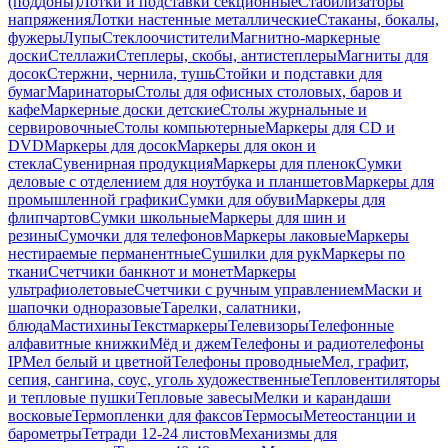
(поддоны)
Лотки и подставки секционные
Стабилизаторы
напряжения
Лотки настенные металлические
Стаканы, бокалы,
фужеры
Лупы
Стеклоочистители
Магнитно-маркерные
доски
Стеллажи
Степлеры, скобы, антистеплеры
Магниты для
досок
Стержни, чернила, тушь
Стойки и подставки для
бумаг
Маринаторы
Столы для офисных столовых, баров и
кафе
Маркерные доски детские
Столы журнальные и
сервировочные
Столы компьютерные
Маркеры для CD и
DVD
Маркеры для досок
Маркеры для окон и
стекла
Сувенирная продукция
Маркеры для пленок
Сумки
деловые с отделением для ноутбука и планшетов
Маркеры для
промышленной графики
Сумки для обуви
Маркеры для
флипчартов
Сумки школьные
Маркеры для шин и
резины
Сумочки для телефонов
Маркеры лаковые
Маркеры
нестираемые перманентные
Сушилки для рук
Маркеры по
ткани
Счетчики банкнот и монет
Маркеры
ультрафиолетовые
Счетчики с ручным управлением
Маски и
шапочки одноразовые
Тарелки, салатники,
блюда
Мастихины
Текстмаркеры
Телевизоры
Телефонные
алфавитные книжки
Мёд и джем
Телефоны и радиотелефоны
IP
Мел белый и цветной
Телефоны проводные
Мел, графит,
сепия, сангина, соус, уголь художественные
Тепловентиляторы
и тепловые пушки
Тепловые завесы
Мелки и карандаши
восковые
Термопленки для факсов
Термосы
Метеостанции и
барометры
Тетради 12-24 листов
Механизмы для