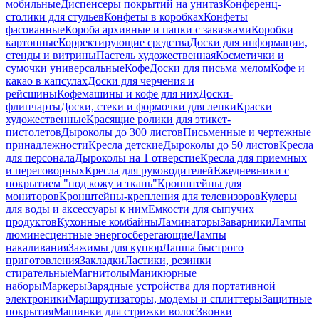
мобильные
Диспенсеры покрытий на унитаз
Конференц-
столики для стульев
Конфеты в коробках
Конфеты
фасованные
Короба архивные и папки с завязками
Коробки
картонные
Корректирующие средства
Доски для информации,
стенды и витрины
Пастель художественная
Косметички и
сумочки универсальные
Кофе
Доски для письма мелом
Кофе и
какао в капсулах
Доски для черчения и
рейсшины
Кофемашины и кофе для них
Доски-
флипчарты
Доски, стеки и формочки для лепки
Краски
художественные
Красящие ролики для этикет-
пистолетов
Дыроколы до 300 листов
Письменные и чертежные
принадлежности
Кресла детские
Дыроколы до 50 листов
Кресла
для персонала
Дыроколы на 1 отверстие
Кресла для приемных
и переговорных
Кресла для руководителей
Ежедневники с
покрытием "под кожу и ткань"
Кронштейны для
мониторов
Кронштейны-крепления для телевизоров
Кулеры
для воды и аксессуары к ним
Емкости для сыпучих
продуктов
Кухонные комбайны
Ламинаторы
Заварники
Лампы
люминесцентные энергосберегающие
Лампы
накаливания
Зажимы для купюр
Лапша быстрого
приготовления
Закладки
Ластики, резинки
стирательные
Магнитолы
Маникюрные
наборы
Маркеры
Зарядные устройства для портативной
электроники
Маршрутизаторы, модемы и сплиттеры
Защитные
покрытия
Машинки для стрижки волос
Звонки