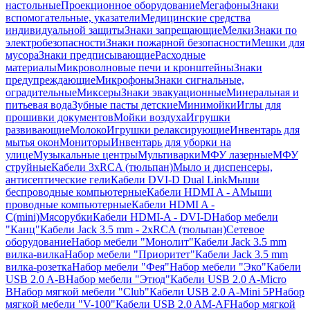
настольные
Проекционное оборудование
Мегафоны
Знаки
вспомогательные, указатели
Медицинские средства
индивидуальной защиты
Знаки запрещающие
Мелки
Знаки по
электробезопасности
Знаки пожарной безопасности
Мешки для
мусора
Знаки предписывающие
Расходные
материалы
Микроволновые печи и кронштейны
Знаки
предупреждающие
Микрофоны
Знаки сигнальные,
оградительные
Миксеры
Знаки эвакуационные
Минеральная и
питьевая вода
Зубные пасты детские
Минимойки
Иглы для
прошивки документов
Мойки воздуха
Игрушки
развивающие
Молоко
Игрушки релаксирующие
Инвентарь для
мытья окон
Мониторы
Инвентарь для уборки на
улице
Музыкальные центры
Мультиварки
МФУ лазерные
МФУ
струйные
Кабели 3xRCA (тюльпан)
Мыло и диспенсеры,
антисептические гели
Кабели DVI-D Dual Link
Мыши
беспроводные компьютерные
Кабели HDMI A - A
Мыши
проводные компьютерные
Кабели HDMI A -
C(mini)
Мясорубки
Кабели HDMI-A - DVI-D
Набор мебели
"Канц"
Кабели Jack 3.5 mm - 2xRCA (тюльпан)
Сетевое
оборудование
Набор мебели "Монолит"
Кабели Jack 3.5 mm
вилка-вилка
Набор мебели "Приоритет"
Кабели Jack 3.5 mm
вилка-розетка
Набор мебели "Фея"
Набор мебели "Эко"
Кабели
USB 2.0 A-B
Набор мебели "Этюд"
Кабели USB 2.0 A-Micro
B
Набор мягкой мебели "Club"
Кабели USB 2.0 A-Mini 5P
Набор
мягкой мебели "V-100"
Кабели USB 2.0 AM-AF
Набор мягкой