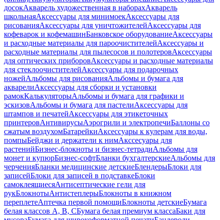
досок
Акварель художественная в наборах
Акварель
школьная
Аксессуары для минимоек
Аксессуары для
рисования
Аксессуары для уничтожителей
Аксессуары для
кофеварок и кофемашин
Банковское оборудование
Аксессуары
и расходные материалы для пароочистителей
Аксессуары и
расходные материалы для пылесосов и полотеров
Аксессуары
для оптических приборов
Аксессуары и расходные материалы
для стеклоочистителей
Аксессуары для подарочных
ножей
Альбомы для рисования
Альбомы и бумага для
акварели
Аксессуары для сборки и установки
рамок
Калькуляторы
Альбомы и бумага для графики и
эскизов
Альбомы и бумага для пастели
Аксессуары для
штампов и печатей
Аксессуары для этикеточных
принтеров
Антивирусы
Аэрогрили и электропечи
Баллоны со
сжатым воздухом
Батарейки
Аксессуары к кулерам для воды,
помпы
Бейджи и держатели к ним
Акссесуары для
растений
Бизнес-блокноты и бизнес-тетради
Альбомы для
монет и купюр
Бизнес-софт
Бланки бухгалтерские
Альбомы для
черчения
Бланки медицинские детские
Блендеры
Блоки для
записей
Блоки для записей в подставке
Блоки
самоклеящиеся
Антисептические гели для
рук
Блокноты
Антистеплеры
Блокноты в книжном
переплете
Аптечка первой помощи
Блокноты детские
Бумага
белая классов А, В, С
Бумага белая премиум класса
Баки для
мусора
Бумага для широкоформатной печати
Бандероли,