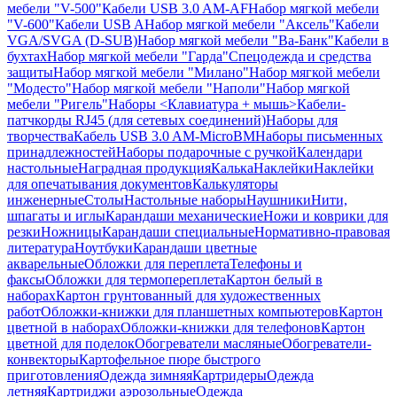
мебели "V-500"
Кабели USB 3.0 AM-AF
Набор мягкой мебели
"V-600"
Кабели USB A
Набор мягкой мебели "Аксель"
Кабели
VGA/SVGA (D-SUB)
Набор мягкой мебели "Ва-Банк"
Кабели в
бухтах
Набор мягкой мебели "Гарда"
Спецодежда и средства
защиты
Набор мягкой мебели "Милано"
Набор мягкой мебели
"Модесто"
Набор мягкой мебели "Наполи"
Набор мягкой
мебели "Ригель"
Наборы <Клавиатура + мышь>
Кабели-
патчкорды RJ45 (для сетевых соединений)
Наборы для
творчества
Кабель USB 3.0 AM-MicroBM
Наборы письменных
принадлежностей
Наборы подарочные с ручкой
Календари
настольные
Наградная продукция
Калька
Наклейки
Наклейки
для опечатывания документов
Калькуляторы
инженерные
Столы
Настольные наборы
Наушники
Нити,
шпагаты и иглы
Карандаши механические
Ножи и коврики для
резки
Ножницы
Карандаши специальные
Нормативно-правовая
литература
Ноутбуки
Карандаши цветные
акварельные
Обложки для переплета
Телефоны и
факсы
Обложки для термопереплета
Картон белый в
наборах
Картон грунтованный для художественных
работ
Обложки-книжки для планшетных компьютеров
Картон
цветной в наборах
Обложки-книжки для телефонов
Картон
цветной для поделок
Обогреватели масляные
Обогреватели-
конвекторы
Картофельное пюре быстрого
приготовления
Одежда зимняя
Картридеры
Одежда
летняя
Картриджи аэрозольные
Одежда