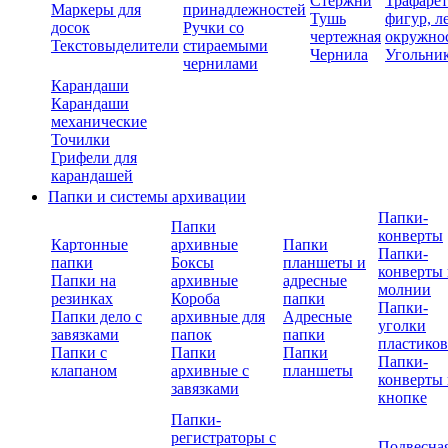
Стержни
Трафаре
Маркеры для
принадлежностей
Тушь
фигур, л
досок
Ручки со
чертежная
окружно
Текстовыделители
стираемыми
Чернила
Угольни
чернилами
Карандаши
Карандаши
механические
Точилки
Грифели для
карандашей
Папки и системы архивации
Папки-
Папки
конверты
Картонные
архивные
Папки
Папки-
папки
Боксы
планшеты и
конверты 
Папки на
архивные
адресные
молнии
резинках
Короба
папки
Папки-
Папки дело с
архивные для
Адресные
уголки
завязками
папок
папки
пластико
Папки с
Папки
Папки
Папки-
клапаном
архивные с
планшеты
конверты 
завязками
кнопке
Папки-
регистраторы с
Подвесна