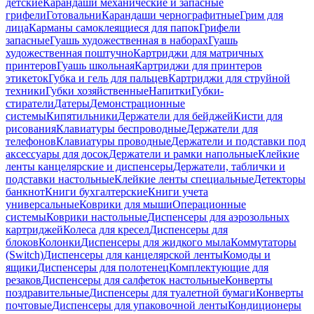
детские
Карандаши механические и запасные
грифели
Готовальни
Карандаши чернографитные
Грим для
лица
Карманы самоклеящиеся для папок
Грифели
запасные
Гуашь художественная в наборах
Гуашь
художественная поштучно
Картриджи для матричных
принтеров
Гуашь школьная
Картриджи для принтеров
этикеток
Губка и гель для пальцев
Картриджи для струйной
техники
Губки хозяйственные
Напитки
Губки-
стиратели
Датеры
Демонстрационные
системы
Кипятильники
Держатели для бейджей
Кисти для
рисования
Клавиатуры беспроводные
Держатели для
телефонов
Клавиатуры проводные
Держатели и подставки под
аксессуары для досок
Держатели и рамки напольные
Клейкие
ленты канцелярские и диспенсеры
Держатели, таблички и
подставки настольные
Клейкие ленты специальные
Детекторы
банкнот
Книги бухгалтерские
Книги учета
универсальные
Коврики для мыши
Операционные
системы
Коврики настольные
Диспенсеры для аэрозольных
картриджей
Колеса для кресел
Диспенсеры для
блоков
Колонки
Диспенсеры для жидкого мыла
Коммутаторы
(Switch)
Диспенсеры для канцелярской ленты
Комоды и
ящики
Диспенсеры для полотенец
Комплектующие для
резаков
Диспенсеры для салфеток настольные
Конверты
поздравительные
Диспенсеры для туалетной бумаги
Конверты
почтовые
Диспенсеры для упаковочной ленты
Кондиционеры