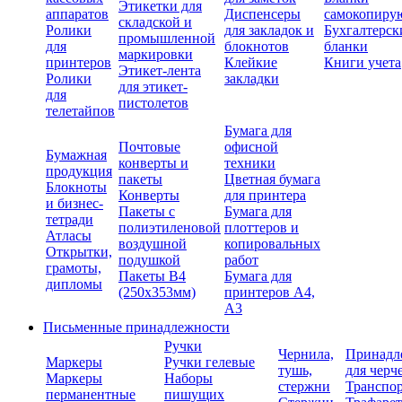
Этикетки для
аппаратов
Диспенсеры
самокопиру
складской и
Ролики
для закладок и
Бухгалтерск
промышленной
для
блокнотов
бланки
маркировки
принтеров
Клейкие
Книги учета
Этикет-лента
Ролики
закладки
для этикет-
для
пистолетов
телетайпов
Бумага для
Почтовые
офисной
Бумажная
конверты и
техники
продукция
пакеты
Цветная бумага
Блокноты
Конверты
для принтера
и бизнес-
Пакеты с
Бумага для
тетради
полиэтиленовой
плоттеров и
Атласы
воздушной
копировальных
Открытки,
подушкой
работ
грамоты,
Пакеты В4
Бумага для
дипломы
(250х353мм)
принтеров А4,
А3
Письменные принадлежности
Ручки
Чернила,
Принадл
Маркеры
Ручки гелевые
тушь,
для черч
Маркеры
Наборы
стержни
Транспо
перманентные
пишущих