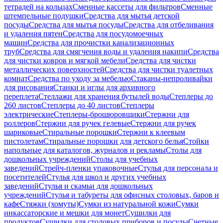
тетрадей на кольцах
Сменные кассеты для фильтров
Сменные
штемпельные подушки
Средства для мытья детской
посуды
Средства для мытья посуды
Средства для отбеливания
и удаления пятен
Средства для посудомоечных
машин
Средства для прочистки канализационных
труб
Средства для смягчения воды и удаления накипи
Средства
для чистки ковров и мягкой мебели
Средства для чистки
металлических поверхностей
Средства для чистки туалетных
комнат
Средства по уходу за мебелью
Стаканы-непроливайки
для рисования
Станки и иглы для архивного
переплета
Стеллажи для хранения бутылей воды
Степлеры до
260 листов
Степлеры до 40 листов
Степлеры
электрические
Степлеры-брошюровщики
Стержни для
роллеров
Стержни для ручек гелевые
Стержни для ручек
шариковые
Стиральные порошки
Стержни к клеевым
пистолетам
Стиральные порошки для детского белья
Стойки
напольные для каталогов, журналов и рекламы
Столы для
дошкольных учреждений
Столы для учебных
заведений
Стрейч-пленки упаковочные
Стулья для персонала и
посетителей
Стулья для школ и других учебных
заведений
Стулья и скамьи для дошкольных
учреждений
Стулья и табуреты для офисных столовых, баров и
кафе
Стяжки (хомуты)
Сумки из натуральной кожи
Сумки
инкассаторские и мешки для монет
Сушилки для
продуктов
Сушилки для столовых приборов и посуды
Счетные