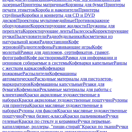
лазерные
Принтеры матричные
Корзины для бумаг
Принтеры
печати этикеток
Короба и накопители
Принтеры
струйные
Коробки и конверты для CD и DVD
дисков
Проекторы мультимедийные
Противокражное
оборудование
Корректирующие жидкости
Пружины для
переплета
Корректирующие ленты
Пылесосы
Корректирующие
ручки
Пылеуловители
Радиобудильники
Косметички из
натуральной кожи
Радиостанции
Кофе
зерновой
Радиотелефоны
Развивающие игры
Кофе
молотый
Рамки для дипломов, сертификатов, грамот,
фотографий
Кофе растворимый
Рамки для информации и
ценников собираемые в системы
Кофеварки капельные
Ранцы
с жестким каркасом
Кофеварки
рожковые
Распылители
Кофемашины
автоматические
Расходные материалы для пистолетов-
маркираторов
Кофемашины капсульные
Резаки для
бумаги
Кофемолки
Рекламные материалы для работы с
клиентами
Краски акриловые художественные в
наборах
Краски акриловые художественные поштучно
Рулоны
для принтера
Краски масляные художественные в
наборах
Рулоны для факсов
Краски масляные художественные
поштучно
Ручки бизнес-класса
Краски пальчиковые
Ручки
гелевые
Краски по стеклу и керамике
Ручки перьевые,
капиллярные, роллеры, "пиши-стирай"
Краски по ткани
Ручки
подарочные
Ручки шариковые автоматические
Крем