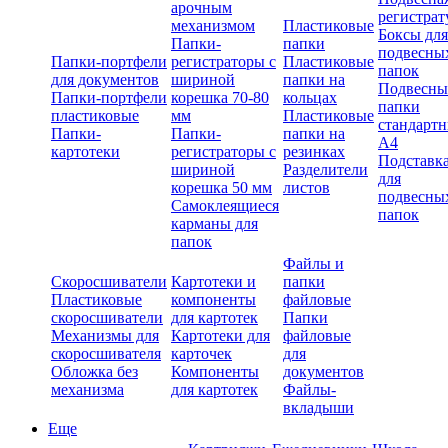
арочным
регистрат
механизмом
Пластиковые
Боксы для
Папки-
папки
подвесны
Папки-портфели
регистраторы с
Пластиковые
папок
для документов
шириной
папки на
Подвесны
Папки-портфели
корешка 70-80
кольцах
папки
пластиковые
мм
Пластиковые
стандарт
Папки-
Папки-
папки на
А4
картотеки
регистраторы с
резинках
Подставк
шириной
Разделители
для
корешка 50 мм
листов
подвесны
Самоклеящиеся
папок
карманы для
папок
Файлы и
Скоросшиватели
Картотеки и
папки
Пластиковые
компоненты
файловые
скоросшиватели
для картотек
Папки
Механизмы для
Картотеки для
файловые
скоросшивателя
карточек
для
Обложка без
Компоненты
документов
механизма
для картотек
Файлы-
вкладыши
Еще