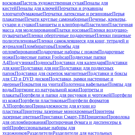
восковая
Пастель художественная сухая
Пеналы для
кистей
Пеналы для ключей
Перчатки и рукавицы
хлопчатобумажные
Перчатки латексные и резиновые
Перья
плакатные
Печати круглые самонаборные
Печенье, крекеры,
сухари и сушки
Планшеты и клипборды
Пластилин
Пластичная
масса для моделирования
Платки носовые
Пленки воздушно-
пузырчатые
Пленки оберточные подарочные
Пленки пищевые
полиэтиленовые
Пленки самоклеящиеся для книг, тетрадей и
журналов
Пломбираторы
Пломбы для
опломбирования
Подарочные наборы с ножом
Подарочные
ножи
Подвесные папки Foolscap
Подвесные папки
А4
Подгузники
Подносы
Подставки для календаря
Подставки
для книг
Подставки для ног
Подставки для подвесных
папок
Подставки для скрепок магнитные
Подставки и боксы
для CD и DVD дисков
Подставки, рамки настенные и
дверные
Покрытия на унитаз
Полотенца вафельные
Помпы для
воды
Портмоне из натуральной кожи
Портреты и
плакаты
Портфели и папки для рисунков и чертежей
Портфели
из кожи
Портфели пластиковые
Портфели форматов
А3
Портфолио
Принадлежности для кухни из
пластика
Принтеры лазерные монохромные
Принтеры
лазерные цветные
Приставки Смарт-ТВ
Прищепки
Проволока
для опломбирования
Протирочная бумага и диспенсеры к
ней
Профессиональные наборы для
художников
Разделители
Разделители для настольных