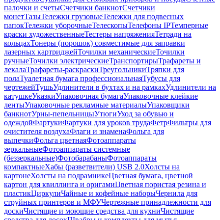
палочки и счеты
Счетчики банкнот
Счетчики
монет
Тазы
Тележки грузовые
Тележки для подвесных
папок
Тележки уборочные
Телескопы
Телефоны IP
Темперные
краски художественные
Тестеры напряжения
Тетради на
кольцах
Тонеры (порошок) совместимые для заправки
лазерных картриджей
Точилки механические
Точилки
ручные
Точилки электрические
Транспортиры
Трафареты и
лекала
Трафареты-раскраски
Треугольники
Тряпки для
пола
Туалетная бумага профессиональная
Тубусы для
чертежей
Тушь
Удлинители в бухтах и на рамках
Удлинители на
катушке
Указки
Упаковочная бумага
Упаковочные клейкие
ленты
Упаковочные рекламные материалы
Упаковщики
банкнот
Урны-пепельницы
Утюги
Уход за обувью и
одеждой
Фартуки
Фартуки для уроков труда
Фетр
Фильтры для
очистителя воздуха
Флаги и знамена
Фольга для
выпечки
Фольга цветная
Фотоаппараты
зеркальные
Фотоаппараты системные
(беззеркальные)
Фотобарабаны
Фотоаппараты
компактные
Хабы (разветвители) USB 2.0
Холсты на
картоне
Холсты на подрамнике
Цветная бумага, цветной
картон для квиллинга и оригами
Цветная пористая резина и
пластик
Циркули
Чайные и кофейные наборы
Чернила для
струйных принтеров и МФУ
Чертежные принадлежности для
доски
Чистящие и моющие средства для кухни
Чистящие
средства для досок
Швабры и комплекты для мытья