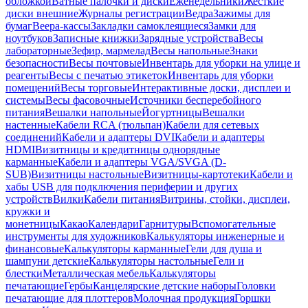
обложкой
Ватные палочки и диски
Еженедельники
Жесткие
диски внешние
Журналы регистрации
Ведра
Зажимы для
бумаг
Веера-кассы
Закладки самоклеящиеся
Замки для
ноутбуков
Записные книжки
Зарядные устройства
Весы
лабораторные
Зефир, мармелад
Весы напольные
Знаки
безопасности
Весы почтовые
Инвентарь для уборки на улице и
реагенты
Весы с печатью этикеток
Инвентарь для уборки
помещений
Весы торговые
Интерактивные доски, дисплеи и
системы
Весы фасовочные
Источники бесперебойного
питания
Вешалки напольные
Йогуртницы
Вешалки
настенные
Кабели RCA (тюльпан)
Кабели для сетевых
соединений
Кабели и адаптеры DVI
Кабели и адаптеры
HDMI
Визитницы и кредитницы однорядные
карманные
Кабели и адаптеры VGA/SVGA (D-
SUB)
Визитницы настольные
Визитницы-картотеки
Кабели и
хабы USB для подключения периферии и других
устройств
Вилки
Кабели питания
Витрины, стойки, дисплеи,
кружки и
монетницы
Какао
Календари
Гарнитуры
Вспомогательные
инструменты для художников
Калькуляторы инженерные и
финансовые
Калькуляторы карманные
Гели для душа и
шампуни детские
Калькуляторы настольные
Гели и
блестки
Металлическая мебель
Калькуляторы
печатающие
Гербы
Канцелярские детские наборы
Головки
печатающие для плоттеров
Молочная продукция
Горшки