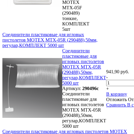
MOTEX
MTX-05F
(290489)
тонкие,
КОМПЛЕКТ
5шт
Соединители пластиковые для игловых
пистолетов MOTEX MTX-05R (290488),50мм,
регулар,КОМПЛЕКТ 5000 шт
Соединители
пластиковые для
игловых пистолетов
MOTEX MTX-05R
941,90 руб.
(290488),50мм,
-
регулар,КОМПЛЕКТ
5000 шт
Артикул:
290496с
+
Соединители
В корзину
пластиковые для
Отложить
От
игловых пистолетов
Сравнить
В 
MOTEX MTX-05R
(290488),50мм,
регулар,КОМПЛЕКТ
5000 шт
Соединители пластиковые для игловых пистолетов MOTEX