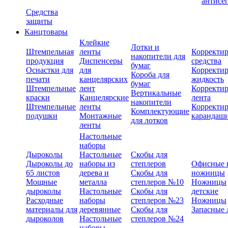
антисе
Средства
защиты
Канцтовары
Клейкие
Лотки и
Штемпельная
ленты
Корректи
накопители для
продукция
Диспенсеры
средства
бумаг
Оснастки для
для
Корректи
Короба для
печати
канцелярских
жидкость
бумаг
Штемпельные
лент
Корректи
Вертикальные
краски
Канцелярские
лента
накопители
Штемпельные
ленты
Корректи
Комплектующие
подушки
Монтажные
карандаш
для лотков
ленты
Настольные
наборы
Дыроколы
Настольные
Скобы для
Дыроколы до
наборы из
степлеров
Офисные 
65 листов
дерева и
Скобы для
ножницы
Мощные
металла
степлеров №10
Ножницы
дыроколы
Настольные
Скобы для
детские
Расходные
наборы
степлеров №23
Ножницы
материалы для
деревянные
Скобы для
Запасные 
дыроколов
Настольные
степлеров №24
наборы