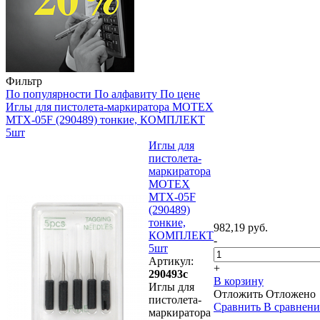
Фильтр
По популярности
По алфавиту
По цене
Иглы для пистолета-маркиратора MOTEX
MTX-05F (290489) тонкие, КОМПЛЕКТ
5шт
Иглы для
пистолета-
маркиратора
MOTEX
MTX-05F
(290489)
тонкие,
982,19 руб.
КОМПЛЕКТ
-
5шт
Артикул:
+
290493с
В корзину
Иглы для
Отложить
Отложено
пистолета-
Сравнить
В сравнен
маркиратора