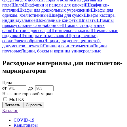
пола
Шило
Шкафчики и панели для ключей
Шкафчики-
аптечки
Шкафы для дошкольных учреждений
Шкафы для
одежды, хозяйственные
Шкафы для сумок
Шкафы кассира,
индивидуальные
Шоколадные конфеты
Шпагаты
Штампы
прямоугольные самонаборные
Штампы стандартных
слов
Штативы для селфи
Штемпельная краска
Штемпельные
подушки
Штопоры и открывалки
Щетки, веники,
совки
Электробритвы
Ящики для денег, ценностей,
документов, печатей
Ящики для инструментов
Ящики
почтовые
Ящики, боксы и корзины универсальные
Расходные материалы для пистолетов-
маркираторов
Цена
от
до
Название торговой марки
MoTEX
Показать
Сбросить
Каталог
COVID-19
Канцтовары