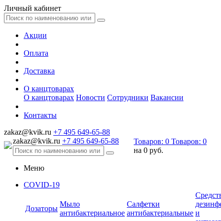
Личный кабинет
Акции
Оплата
Доставка
О канцтоварах
О канцтоварах
Новости
Сотрудники
Вакансии
Контакты
zakaz@kvik.ru
+7 495 649-65-88
zakaz@kvik.ru
+7 495 649-65-88
Товаров:
0
Товаров:
0
на
0 руб.
Меню
COVID-19
Средст
Мыло
Салфетки
дезинф
Дозаторы
антибактериальное
антибактериальные
и