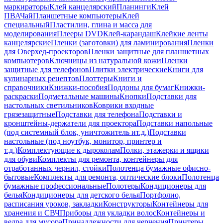
маркираторы
Клей канцелярский
Планинги
Клей
ПВА
Чай
Планшетные компьютеры
Клей
специальный
Пластилин, глина и масса для
моделирования
Плееры DVD
Клей-карандаш
Клейкие ленты
канцелярские
Пленки (заготовки) для ламинирования
Пленки
для Оверхед-проекторов
Пленки защитные для планшетных
компьютеров
Ключницы из натуральной кожи
Пленки
защитные для телефонов
Плитки электрические
Книги для
кулинарных рецептов
Плоттеры
Книги и
справочники
Книжки-пособия
Поддоны для бумаг
Книжки-
раскраски
Подметальные машины
Кнопки
Подставки для
настольных светильников
Коврики входные
грязезащитные
Подставки для телефона
Подставки и
кронштейны-держатели для проектора
Подставки напольные
(под системный блок, уничтожитель ит.д.)
Подставки
настольные (под ноутбук, монитор, принтер и
т.д.)
Комплектующие к дыроколам
Полки, этажерки и ящики
для обуви
Комплекты для ремонта, контейнеры для
отработанных чернил, стойки
Полотенца бумажные офисно-
бытовые
Комплекты для ремонта, оптические блоки
Полотенца
бумажные профессиональные
Полотеры
Кондиционеры для
белья
Кондиционеры для детского белья
Портфолио,
расписания уроков, закладки
Конструкторы
Контейнеры для
хранения и СВЧ
Приборы для укладки волос
Контейнеры и
ведра для мусора
Принадлежности для черчения
Принтеры