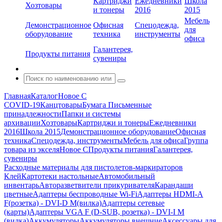
Картриджи
Ежедневники
Школа
Хозтовары
и тонеры
2016
2015
Мебель
Демонстрационное
Офисная
Спецодежда,
для
оборудование
техника
инструменты
офиса
Галантерея,
Продукты питания
сувениры
Главная
Каталог
Новое С
COVID-19
Канцтовары
Бумага
Письменные
принадлежности
Папки и системы
архивации
Хозтовары
Картриджи и тонеры
Ежедневники
2016
Школа 2015
Демонстрационное оборудование
Офисная
техника
Спецодежда, инструменты
Мебель для офиса
Группа
товара из экселя
Новое С
Продукты питания
Галантерея,
сувениры
Расходные материалы для пистолетов-маркираторов
Клей
Картотеки настольные
Автомобильный
инвентарь
Авторазветвители прикуривателя
Карандаши
цветные
Адаптеры беспроводные Wi-Fi
Адаптеры HDMI-A
F(розетка) - DVI-D M(вилка)
Адаптеры сетевые
(карты)
Адаптеры VGA F (D-SUB, розетка) - DVI-I M
(вилка)
Аккумуляторы
Аккумуляторы внешние
Аксессуары для