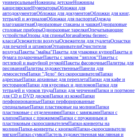
универсальные
Ножницы детские
Ножницы
канцелярские
Нумераторы
Обложки для
автодокументов
Обложки для документов
Обложки для книг,
тетрадей и журналов
Обложки для паспорта
Одежда
влагозащитная
Одноразовые стаканы и чашки
Одноразовые
столовые приборы
Одноразовые тарелки
Опечатывающие
устройства
Опоры для спины
Органайзеры бизнес-
класса
Освежители воздуха
Освежители для туалета
Оснастки
для печатей и штампов
Отпариватели
Очистители
воздуха
Пакеты "майка"
Пакеты для упаковки купюр
Пакеты и
бумага подарочные
Пакеты с замком "зиплок"
Пакеты с
петлевой и вырубной ручкой
Пакеты фасовочные
Палитры для
рисования
Палитры художественные
Панели для
демосистем
Папки "Дело" без скоросшивателя
Папки
адресные
Папки архивные для переплета
Папки для кафе и
ресторанов
Папки для курсовых и дипломов
Папки для
тетрадей и уроков труда
Папки для черчения
Папки и портмоне
для CD и DVD дисков
Папки из кожи
Папки
перфорированные
Папки перфорированные
специальные
Папки пластиковые на молнии
Папки
пластиковые с отделениями
Папки с завязками
Папки с
клипом
Папки с прижимом
Папки с пружинным и
пластиковым скоросшивателем
Папки-конверты на
молнии
Папки-конверты с кнопкой
Папки-скоросшиватели
мягкие
Папки-сумки
Пастель художественная маслянная и