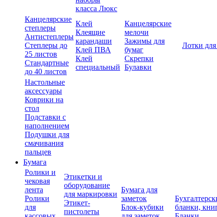
класса Люкс
Канцелярские
Клей
Канцелярские
степлеры
Клеящие
мелочи
Антистеплеры
карандаши
Зажимы для
Степлеры до
Лотки для
Клей ПВА
бумаг
25 листов
Клей
Скрепки
Стандартные
специальный
Булавки
до 40 листов
Настольные
аксессуары
Коврики на
стол
Подставки с
наполнением
Подушки для
смачивания
пальцев
Бумага
Ролики и
Этикетки и
чековая
оборудование
лента
Бумага для
для маркировки
Ролики
заметок
Бухгалтерск
Этикет-
для
Блок-кубики
бланки, кни
пистолеты
кассовых
для заметок
Бланки