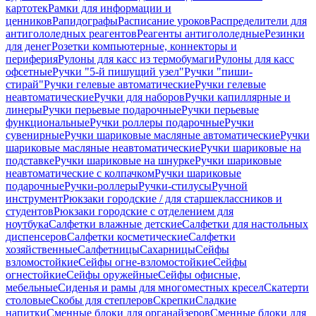
картотек
Рамки для информации и
ценников
Рапидографы
Расписание уроков
Распределители для
антигололедных реагентов
Реагенты антигололедные
Резинки
для денег
Розетки компьютерные, коннекторы и
периферия
Рулоны для касс из термобумаги
Рулоны для касс
офсетные
Ручки "5-й пишущий узел"
Ручки "пиши-
стирай"
Ручки гелевые автоматические
Ручки гелевые
неавтоматические
Ручки для наборов
Ручки капиллярные и
линеры
Ручки перьевые подарочные
Ручки перьевые
функциональные
Ручки роллеры подарочные
Ручки
сувенирные
Ручки шариковые масляные автоматические
Ручки
шариковые масляные неавтоматические
Ручки шариковые на
подставке
Ручки шариковые на шнурке
Ручки шариковые
неавтоматические с колпачком
Ручки шариковые
подарочные
Ручки-роллеры
Ручки-стилусы
Ручной
инструмент
Рюкзаки городские / для старшеклассников и
студентов
Рюкзаки городские с отделением для
ноутбука
Салфетки влажные детские
Салфетки для настольных
диспенсеров
Салфетки косметические
Салфетки
хозяйственные
Салфетницы
Сахарницы
Сейфы
взломостойкие
Сейфы огне-взломостойкие
Сейфы
огнестойкие
Сейфы оружейные
Сейфы офисные,
мебельные
Сиденья и рамы для многоместных кресел
Скатерти
столовые
Скобы для степлеров
Скрепки
Сладкие
напитки
Сменные блоки для органайзеров
Сменные блоки для