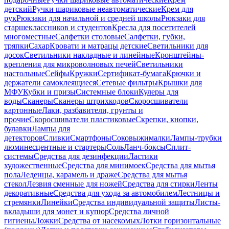
детский
Ручки шариковые неавтоматические
Крем для
рук
Рюкзаки для начальной и средней школы
Рюкзаки для
старшеклассников и студентов
Кресла для посетителей
многоместные
Салфетки столовые
Салфетки, губки,
тряпки
Сахар
Кровати и матрацы детские
Светильники для
досок
Светильники накладные и линейные
Кронштейны-
крепления для микроволновых печей
Светильники
настольные
Сейфы
Кружки
Сертификат-бумага
Крючки и
держатели самоклеящиеся
Сетевые фильтры
Крышки для
МФУ
Кубки и призы
Системные блоки
Кулеры для
воды
Сканеры
Сканеры штрихкодов
Скоросшиватели
картонные
Лаки, разбавители, грунты и
прочие
Скоросшиватели пластиковые
Скрепки, кнопки,
булавки
Лампы для
детекторов
Сливки
Смартфоны
Соковыжималки
Лампы-трубки
люминесцентные и стартеры
Соль
Ланч-боксы
Сплит-
системы
Средства для дезинфекции
Ластики
художественные
Средства для минимоек
Средства для мытья
пола
Леденцы, карамель и драже
Средства для мытья
стекол
Лезвия сменные для ножей
Средства для стирки
Ленты
декоративные
Средства для ухода за автомобилем
Лестницы и
стремянки
Линейки
Средства индивидуальной защиты
Листы-
вкладыши для монет и купюр
Средства личной
гигиены
Ложки
Средства от насекомых
Лотки горизонтальные