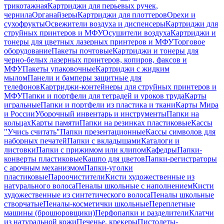
трикотажная
Картриджи для перьевых ручек,
чернила
Органайзеры
Картриджи для плоттеров
Орехи и
сухофрукты
Освежители воздуха и диспенсеры
Картриджи для
струйных принтеров и МФУ
Осушители воздуха
Картриджи и
тонеры для цветных лазерных принтеров и МФУ
Торговое
оборудование
Пакеты почтовые
Картриджи и тонеры для
черно-белых лазерных принтеров, копиров, факсов и
МФУ
Пакеты упаковочные
Картриджи с жидким
мылом
Панели и бамперы защитные для
телефонов
Картриджи-контейнеры для струйных принтеров и
МФУ
Папки и портфели для тетрадей и уроков труда
Карты
игральные
Папки и портфели из пластика и ткани
Карты Мира
и России
Уборочный инвентарь и инструменты
Папки на
кольцах
Карты памяти
Папки на резинках пластиковые
Кассы
"Учись считать"
Папки презентационные
Кассы символов для
наборных печатей
Папки с вкладышами
Каталоги и
листовки
Папки с прижимом или клипом
Кафедры
Папки-
конверты пластиковые
Кашпо для цветов
Папки-регистраторы
с арочным механизмом
Папки-уголки
пластиковые
Пароочистители
Кисти художественные из
натурального волоса
Пеналы школьные с наполнением
Кисти
художественные из синтетического волоса
Пеналы школьные
створчатые
Пеналы-косметички школьные
Переплетные
машины (брошюровщики)
Перфопапки и разделители
Клатчи
из натуральной кожи
Печенье, крекеры
Пистолеты-