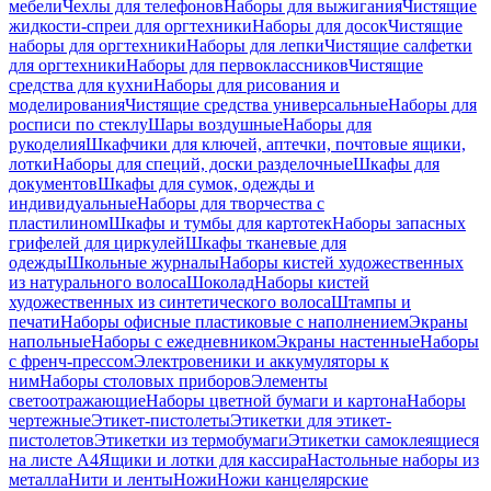
мебели
Чехлы для телефонов
Наборы для выжигания
Чистящие
жидкости-спреи для оргтехники
Наборы для досок
Чистящие
наборы для оргтехники
Наборы для лепки
Чистящие салфетки
для оргтехники
Наборы для первоклассников
Чистящие
средства для кухни
Наборы для рисования и
моделирования
Чистящие средства универсальные
Наборы для
росписи по стеклу
Шары воздушные
Наборы для
рукоделия
Шкафчики для ключей, аптечки, почтовые ящики,
лотки
Наборы для специй, доски разделочные
Шкафы для
документов
Шкафы для сумок, одежды и
индивидуальные
Наборы для творчества с
пластилином
Шкафы и тумбы для картотек
Наборы запасных
грифелей для циркулей
Шкафы тканевые для
одежды
Школьные журналы
Наборы кистей художественных
из натурального волоса
Шоколад
Наборы кистей
художественных из синтетического волоса
Штампы и
печати
Наборы офисные пластиковые с наполнением
Экраны
напольные
Наборы с ежедневником
Экраны настенные
Наборы
с френч-прессом
Электровеники и аккумуляторы к
ним
Наборы столовых приборов
Элементы
светоотражающие
Наборы цветной бумаги и картона
Наборы
чертежные
Этикет-пистолеты
Этикетки для этикет-
пистолетов
Этикетки из термобумаги
Этикетки самоклеящиеся
на листе А4
Ящики и лотки для кассира
Настольные наборы из
металла
Нити и ленты
Ножи
Ножи канцелярские