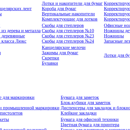
Лотки и накопители для бумаг
Корректирую
нцелярских лент
Короба для бумаг
Корректирую
ы
Вертикальные накопители
Корректирую
Комплектующие для лотков
Корректиру
ы
Скобы для степлеров
Офисные но
из дерева и металла
Скобы для степлеров №10
Ножницы де
 деревянные
Скобы для степлеров №23
Ножницы
 класса Люкс
Скобы для степлеров №24
Запасные ле
Канцелярские мелочи
и
Зажимы для бумаг
Лотки для б
Скрепки
Булавки
е для маркировки
Бумага для заметок
Блок-кубики для заметок
й и промышленной маркировки
Диспенсеры для закладок и блокн
-пистолетов
Клейкие закладки
кеты
Бумага для офисной техники
Цветная бумага для принтера
ой воздушной подушкой
Бумага для плоттеров и копирова