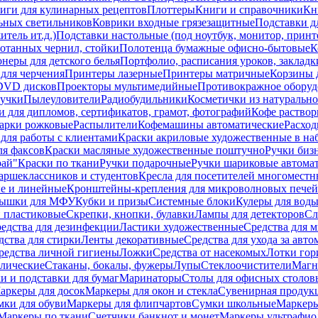
иги для кулинарных рецептов
Плоттеры
Книги и справочники
Кн
ьных светильников
Коврики входные грязезащитные
Подставки д
тель ит.д.)
Подставки настольные (под ноутбук, монитор, принтер
ботанных чернил, стойки
Полотенца бумажные офисно-бытовые
К
неры для детского белья
Портфолио, расписания уроков, закладк
для черчения
Принтеры лазерные
Принтеры матричные
Корзины 
 DVD дисков
Проекторы мультимедийные
Противокражное оборуд
учки
Пылеуловители
Радиобудильники
Косметички из натуральн
и для дипломов, сертификатов, грамот, фотографий
Кофе раство
арки рожковые
Распылители
Кофемашины автоматические
Расход
для работы с клиентами
Краски акриловые художественные в на
ля факсов
Краски масляные художественные поштучно
Ручки бизн
рай"
Краски по ткани
Ручки подарочные
Ручки шариковые автома
аршеклассников и студентов
Кресла для посетителей многоместн
е и линейные
Кронштейны-крепления для микроволновых печей
ышки для МФУ
Кубки и призы
Системные блоки
Кулеры для вод
 пластиковые
Скрепки, кнопки, булавки
Лампы для детекторов
Сл
едства для дезинфекции
Ластики художественные
Средства для 
дства для стирки
Ленты декоративные
Средства для ухода за авт
редства личной гигиены
Ложки
Средства от насекомых
Лотки гор
ллические
Стаканы, бокалы, фужеры
Лупы
Стеклоочистители
Магн
и и подставки для бумаг
Маринаторы
Столы для офисных столовы
аркеры для досок
Маркеры для окон и стекла
Сувенирная продук
мки для обуви
Маркеры для флипчартов
Сумки школьные
Маркеры
Маркеры по ткани
Счетчики банкнот и монет
Маркеры ультрафио