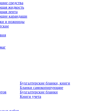
щие средства
щая жидкость
щая лента
ющие карандаши
жи и ножницы
тские
звия
умаг
Бухгалтерские бланки, книги
Бланки самокопирующие
отов
Бухгалтерские бланки
Книги учета
льных работ