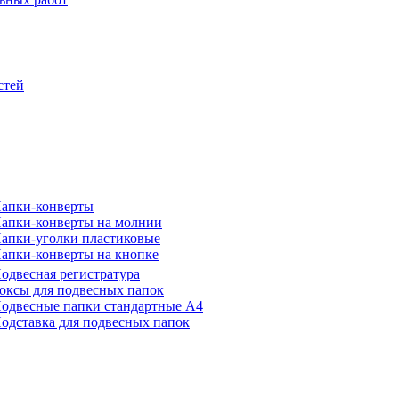
стей
апки-конверты
апки-конверты на молнии
апки-уголки пластиковые
апки-конверты на кнопке
одвесная регистратура
оксы для подвесных папок
одвесные папки стандартные А4
одставка для подвесных папок