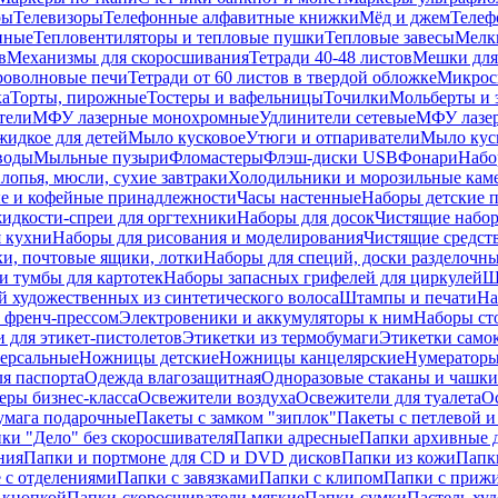
ры
Телевизоры
Телефонные алфавитные книжки
Мёд и джем
Телеф
енные
Тепловентиляторы и тепловые пушки
Тепловые завесы
Мелк
в
Механизмы для скоросшивания
Тетради 40-48 листов
Мешки для
оволновые печи
Тетради от 60 листов в твердой обложке
Микрос
ка
Торты, пирожные
Тостеры и вафельницы
Точилки
Мольберты и 
тели
МФУ лазерные монохромные
Удлинители сетевые
МФУ лазе
идкое для детей
Мыло кусковое
Утюги и отпариватели
Мыло куск
воды
Мыльные пузыри
Фломастеры
Флэш-диски USB
Фонари
Набо
лопья, мюсли, сухие завтраки
Холодильники и морозильные кам
е и кофейные принадлежности
Часы настенные
Наборы детские 
идкости-спреи для оргтехники
Наборы для досок
Чистящие набор
я кухни
Наборы для рисования и моделирования
Чистящие средст
и, почтовые ящики, лотки
Наборы для специй, доски разделочн
 тумбы для картотек
Наборы запасных грифелей для циркулей
Ш
й художественных из синтетического волоса
Штампы и печати
На
 френч-прессом
Электровеники и аккумуляторы к ним
Наборы ст
 для этикет-пистолетов
Этикетки из термобумаги
Этикетки само
ерсальные
Ножницы детские
Ножницы канцелярские
Нумератор
я паспорта
Одежда влагозащитная
Одноразовые стаканы и чашки
еры бизнес-класса
Освежители воздуха
Освежители для туалета
О
умага подарочные
Пакеты с замком "зиплок"
Пакеты с петлевой 
ки "Дело" без скоросшивателя
Папки адресные
Папки архивные д
ния
Папки и портмоне для CD и DVD дисков
Папки из кожи
Папк
 с отделениями
Папки с завязками
Папки с клипом
Папки с приж
 кнопкой
Папки-скоросшиватели мягкие
Папки-сумки
Пастель худ