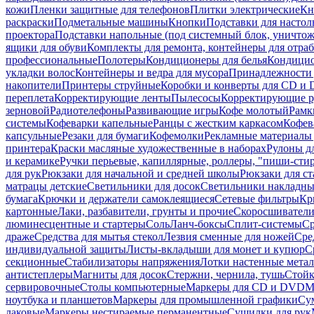
кожи
Пленки защитные для телефонов
Плитки электрические
Кн
раскраски
Подметальные машины
Кнопки
Подставки для настол
проектора
Подставки напольные (под системный блок, уничтожи
ящики для обуви
Комплекты для ремонта, контейнеры для отра
профессиональные
Полотеры
Кондиционеры для белья
Кондицио
укладки волос
Контейнеры и ведра для мусора
Принадлежности 
накопители
Принтеры струйные
Коробки и конверты для CD и
переплета
Корректирующие ленты
Пылесосы
Корректирующие р
зерновой
Радиотелефоны
Развивающие игры
Кофе молотый
Рамк
системы
Кофеварки капельные
Ранцы с жестким каркасом
Кофев
капсульные
Резаки для бумаги
Кофемолки
Рекламные материалы 
принтера
Краски масляные художественные в наборах
Рулоны д
и керамике
Ручки перьевые, капиллярные, роллеры, "пиши-сти
для рук
Рюкзаки для начальной и средней школы
Рюкзаки для ст
матрацы детские
Светильники для досок
Светильники накладны
бумага
Крючки и держатели самоклеящиеся
Сетевые фильтры
Кр
картонные
Лаки, разбавители, грунты и прочие
Скоросшиватели
люминесцентные и стартеры
Соль
Ланч-боксы
Сплит-системы
Ср
драже
Средства для мытья стекол
Лезвия сменные для ножей
Сре
индивидуальной защиты
Листы-вкладыши для монет и купюр
С
секционные
Стабилизаторы напряжения
Лотки настенные мета
антистеплеры
Магниты для досок
Стержни, чернила, тушь
Стойк
сервировочные
Столы компьютерные
Маркеры для CD и DVD
М
ноутбука и планшетов
Маркеры для промышленной графики
Су
лаковые
Маркеры нестираемые перманентные
Сушилки для рук