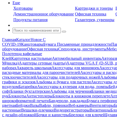
Еще
Хозтовары
Картриджи и тонеры
Демонстрационное оборудование
Офисная техника
Продукты питания
Галантерея, сувениры
Главная
Каталог
Новое С
COVID-19
Канцтовары
Бумага
Письменные принадлежности
Па
оборудование
Офисная техника
Спецодежда, инструменты
Мебел
Полотенца вафельные
Клей
Картотеки настольные
Автомобильный инвентарь
Автораз
M(вилка)
Адаптеры сетевые (карты)
Адаптеры VGA F (D-SUB, ро
наборах
Акварель школьная
Аксессуары для минимоек
Аксессуа
расходные материалы для пароочистителей
Аксессуары и расхо
стеклоочистителей
Аксессуары для подарочных ножей
Альбомы 
графики и эскизов
Альбомы и бумага для пастели
Аксессуары дл
воздухом
Батарейки
Аксессуары к кулерам для воды, помпы
Бейд
софт
Бланки бухгалтерские
Альбомы для черчения
Бланки медиц
рук
Блокноты
Антистеплеры
Блокноты в книжном переплете
Апт
широкоформатной печати
Бандероли, накладки
Бумага перфори
цветная
Бейджи
Вазы
Вафли, пряники
Веб-камеры
Вентиляторы
Б
настенные
Вешалки-плечики
Видеорегистраторы
Визитницы
Бло
с дизайн-обложкой
Бочки и канистры
Брелоки для ключей
Булав