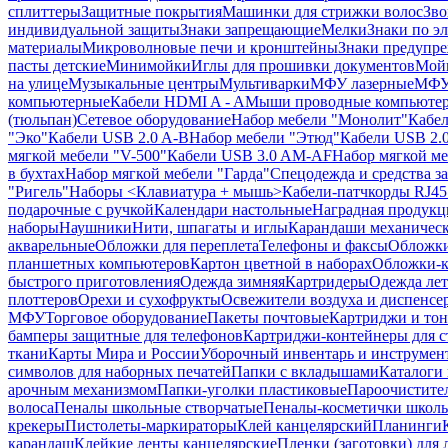
сплиттеры
Защитные покрытия
Машинки для стрижки волос
Зво
индивидуальной защиты
Знаки запрещающие
Мелки
Знаки по э
материалы
Микроволновые печи и кронштейны
Знаки предупр
пасты детские
Минимойки
Иглы для прошивки документов
Мойк
на улице
Музыкальные центры
Мультиварки
МФУ лазерные
МФУ
компьютерные
Кабели HDMI A - A
Мыши проводные компьюте
(тюльпан)
Сетевое оборудование
Набор мебели "Монолит"
Кабел
"Эко"
Кабели USB 2.0 A-B
Набор мебели "Этюд"
Кабели USB 2.0
мягкой мебели "V-500"
Кабели USB 3.0 AM-AF
Набор мягкой ме
в бухтах
Набор мягкой мебели "Гарда"
Спецодежда и средства 
"Ригель"
Наборы <Клавиатура + мышь>
Кабели-патчкорды RJ45 
подарочные с ручкой
Календари настольные
Наградная продукц
наборы
Наушники
Нити, шпагаты и иглы
Карандаши механичес
акварельные
Обложки для переплета
Телефоны и факсы
Обложки
планшетных компьютеров
Картон цветной в наборах
Обложки-к
быстрого приготовления
Одежда зимняя
Картридеры
Одежда лет
плоттеров
Орехи и сухофрукты
Освежители воздуха и диспенсе
МФУ
Торговое оборудование
Пакеты почтовые
Картриджи и тон
бамперы защитные для телефонов
Картриджи-контейнеры для 
ткани
Карты Мира и России
Уборочный инвентарь и инструмен
символов для наборных печатей
Папки с вкладышами
Каталоги 
арочным механизмом
Папки-уголки пластиковые
Пароочистите
волоса
Пеналы школьные створчатые
Пеналы-косметички школ
крекеры
Пистолеты-маркираторы
Клей канцелярский
Планинги
карандаш
Клейкие ленты канцелярские
Пленки (заготовки) для