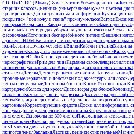
CD, DVD, BD (Blu-ray)
Бумага масштабно-координатная
Диспенс
старших классов
Дневники универсальные
Бумага цветная для 
крепированная
Доски для письма и информации
Бумага цветная
покрытием "под кожу и ткань" премиум-класса
Ватман
Ежеднев
для бумаг
Веера-кассы
Закладки самоклеящиеся
Замки для ноутб
почтовые
Инвентарь для уборки на улице и реагенты
Весы с печ
фасовочные
Источники бесперебойного питания
Вешалки напо
адаптеры HDMI
Визитницы и кредитницы однорядные карман
периферии и других устройств
Вилки
Кабели питания
Витрины, 
художников
Калькуляторы инженерные и финансовые
Калькуля
печатающие
Гербы
Канцелярские детские наборы
Головки печат
чернографитные
Грим для лица
Карманы самоклеящиеся для па
принтеров
Гуашь школьная
Картриджи для принтеров этикеток
Г
стиратели
Датеры
Демонстрационные системы
Кипятильники
Де
проводные
Держатели и подставки под аксессуары для досок
Де
ленты специальные
Детекторы банкнот
Книги бухгалтерские
Кн
картриджей
Колеса для кресел
Диспенсеры для блоков
Колонки
Д
полотенец
Комплектующие для резаков
Диспенсеры для салфето
ленты
Кондиционеры мобильные
Диспенсеры покрытий на уни
картонные
Корректирующие средства
Доски для информации, с
капсулах
Доски для черчения и рейсшины
Кофемашины и кофе д
пистолетов
Дыроколы до 300 листов
Письменные и чертежные 
переговорных
Кресла для руководителей
Ежедневники с покрыт
ним
Емкости для сыпучих продуктов
Кухонные комбайны
Ламин
приготовления
Закладки
Ластики, резинки стирательные
Магни