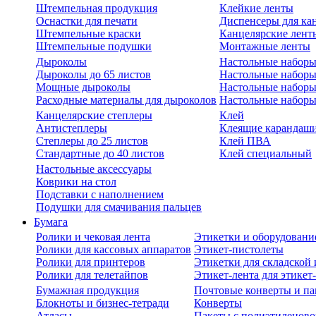
Штемпельная продукция
Клейкие ленты
Оснастки для печати
Диспенсеры для ка
Штемпельные краски
Канцелярские лент
Штемпельные подушки
Монтажные ленты
Дыроколы
Настольные набор
Дыроколы до 65 листов
Настольные наборы 
Мощные дыроколы
Настольные наборы
Расходные материалы для дыроколов
Настольные наборы
Канцелярские степлеры
Клей
Антистеплеры
Клеящие карандаш
Степлеры до 25 листов
Клей ПВА
Стандартные до 40 листов
Клей специальный
Настольные аксессуары
Коврики на стол
Подставки с наполнением
Подушки для смачивания пальцев
Бумага
Ролики и чековая лента
Этикетки и оборудовани
Ролики для кассовых аппаратов
Этикет-пистолеты
Ролики для принтеров
Этикетки для складско
Ролики для телетайпов
Этикет-лента для этикет
Бумажная продукция
Почтовые конверты и па
Блокноты и бизнес-тетради
Конверты
Атласы
Пакеты с полиэтиленов