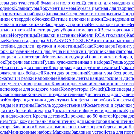
еры для туалетной бумаги и полотенец
Дневники для младших к
поделок
Клавиатуры
Документ-камеры
Бумага цветная для творчес
 форматная в наборах
Дыроколы
Ежедневники с покрытием "под к
ники с твердой обложкой
Ватные палочки и диски
Еженедельник
уков
Записные книжки
Зарядные устройства
Весы лабораторные
Зе
атью этикеток
Инвентарь для уборки помещений
Весы торговые
И
льные
Йогуртницы
Вешалки настенные
Кабели RCA (тюльпан)
Каб
ные
Кабели и адаптеры VGA/SVGA (D-SUB)
Визитницы настоль
стойки, дисплеи, кружки и монетницы
Какао
Календари
Гарниту
торы карманные
Гели для душа и шампуни детские
Калькуляторы 
ающие для плоттеров
Молочная продукция
Горшки детские
Каранд
пок
Грифели запасные
Гуашь художественная в наборах
Гуашь худо
убка и гель для пальцев
Картриджи для струйной техники
Губки 
ржатели для бейджей
Кисти для рисования
Клавиатуры беспрово
ржатели и рамки напольные
Клейкие ленты канцелярские и дисп
иги учета универсальные
Коврики для мыши
Операционные сист
испенсеры для жидкого мыла
Коммутаторы (Switch)
Диспенсеры д
к настольные
Конверты поздравительные
Диспенсеры для туалет
таз
Конференц-столики для стульев
Конфеты в коробках
Конфеты 
тенды и витрины
Пастель художественная
Косметички и сумочки 
ля них
Доски-флипчарты
Доски, стеки и формочки для лепки
Кра
принадлежности
Кресла детские
Дыроколы до 50 листов
Кресла дл
ием "под кожу и ткань"
Кронштейны для мониторов
Кронштейны-
аторы
Заварники
Лампы люминесцентные энергосберегающие
Ла
толы
Маникюрные наборы
Маркеры
Зарядные устройства для пор