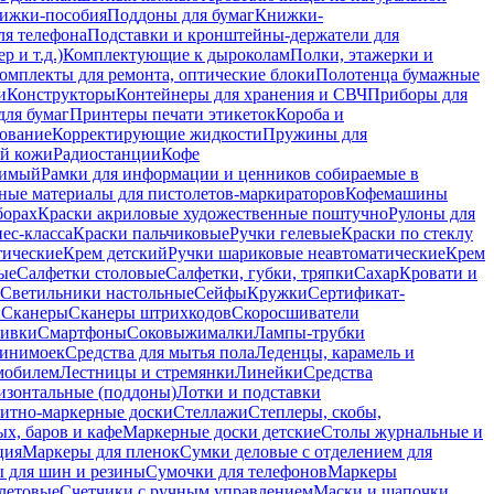
ижки-пособия
Поддоны для бумаг
Книжки-
ля телефона
Подставки и кронштейны-держатели для
 и т.д.)
Комплектующие к дыроколам
Полки, этажерки и
омплекты для ремонта, оптические блоки
Полотенца бумажные
и
Конструкторы
Контейнеры для хранения и СВЧ
Приборы для
для бумаг
Принтеры печати этикеток
Короба и
ование
Корректирующие жидкости
Пружины для
ой кожи
Радиостанции
Кофе
римый
Рамки для информации и ценников собираемые в
ные материалы для пистолетов-маркираторов
Кофемашины
борах
Краски акриловые художественные поштучно
Рулоны для
ес-класса
Краски пальчиковые
Ручки гелевые
Краски по стеклу
тические
Крем детский
Ручки шариковые неавтоматические
Крем
ые
Салфетки столовые
Салфетки, губки, тряпки
Сахар
Кровати и
Светильники настольные
Сейфы
Кружки
Сертификат-
ы
Сканеры
Сканеры штрихкодов
Скоросшиватели
ивки
Смартфоны
Соковыжималки
Лампы-трубки
минимоек
Средства для мытья пола
Леденцы, карамель и
омобилем
Лестницы и стремянки
Линейки
Средства
изонтальные (поддоны)
Лотки и подставки
итно-маркерные доски
Стеллажи
Степлеры, скобы,
х, баров и кафе
Маркерные доски детские
Столы журнальные и
ция
Маркеры для пленок
Сумки деловые с отделением для
 для шин и резины
Сумочки для телефонов
Маркеры
летовые
Счетчики с ручным управлением
Маски и шапочки