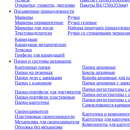
Открытки, грамоты, дипломы
Пакеты В4 (250х353мм)
Письменные принадлежности
Маркеры
Ручки
Маркеры перманентные
Ручки гелевые
Маркеры для досок
Наборы пишущих принадлежн
Текстовыделители
Ручки со стираемыми чернила
Карандаши
Карандаши механические
Точилки
Грифели для карандашей
Папки и системы архивации
Картонные папки
Папки архивные
Папки на резинках
Боксы архивные
Папки дело с завязками
Короба архивные для п
Папки с клапаном
Папки архивные с завя
Папки-регистраторы с
Папки-портфели для документов
Папки-регистраторы с 
Папки-портфели пластиковые
Папки-регистраторы с 
Папки-картотеки
Самоклеящиеся карман
Скоросшиватели
Картотеки и компонент
Пластиковые скоросшиватели
Картотеки для карточек
Механизмы для скоросшивателя
Компоненты для картот
Обложка без механизма