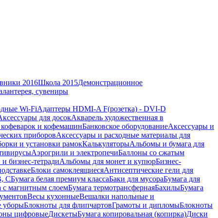
вники 2016
Школа 2015
Демонстрационное
алантерея, сувениры
дные Wi-Fi
Адаптеры HDMI-A F(розетка) - DVI-D
Аксессуары для досок
Акварель художественная в
 кофеварок и кофемашин
Банковское оборудование
Аксессуары и
ческих приборов
Аксессуары и расходные материалы для
борки и установки рамок
Калькуляторы
Альбомы и бумага для
тивирусы
Аэрогрили и электропечи
Баллоны со сжатым
 и бизнес-тетради
Альбомы для монет и купюр
Бизнес-
подставке
Блоки самоклеящиеся
Антисептические гели для
В, С
Бумага белая премиум класса
Баки для мусора
Бумага для
а с магнитным слоем
Бумага термотрансферная
Бахилы
Бумага
кументов
Весы кухонные
Вешалки напольные и
е уборы
Блокноты для флипчартов
Грамоты и дипломы
Блокноты
оны цифровые
Дискеты
Бумага копировальная (копирка)
Диски