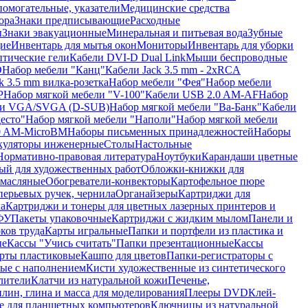
помогательные, указатели
Медицинские средства
ора
Знаки предписывающие
Расходные
ы
Знаки эвакуационные
Минеральная и питьевая вода
Зубные
ие
Инвентарь для мытья окон
Мониторы
Инвентарь для уборки
птические гели
Кабели DVI-D Dual Link
Мыши беспроводные
D
Набор мебели "Канц"
Кабели Jack 3.5 mm - 2xRCA
k 3.5 mm вилка-розетка
Набор мебели "Фея"
Набор мебели
P
Набор мягкой мебели "V-100"
Кабели USB 2.0 AM-AF
Набор
ли VGA/SVGA (D-SUB)
Набор мягкой мебели "Ва-Банк"
Кабели
есто"
Набор мягкой мебели "Наполи"
Набор мягкой мебели
0 AM-MicroBM
Наборы письменных принадлежностей
Наборы
куляторы инженерные
Столы
Настольные
Нормативно-правовая литература
Ноутбуки
Карандаши цветные
ый для художественных работ
Обложки-книжки для
 масляные
Обогреватели-конвекторы
Картофельное пюре
перьевых ручек, чернила
Органайзеры
Картриджи для
а
Картриджи и тонеры для цветных лазерных принтеров и
МФУ
Пакеты упаковочные
Картриджи с жидким мылом
Панели и
ков труда
Карты игральные
Папки и портфели из пластика и
ые
Кассы "Учись считать"
Папки презентационные
Кассы
рты пластиковые
Кашпо для цветов
Папки-регистраторы с
ые с наполнением
Кисти художественные из синтетического
лители
Клатчи из натуральной кожи
Печенье,
лин, глина и масса для моделирования
Плееры DVD
Клей-
е для планшетных компьютеров
Ключницы из натуральной