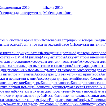
Ежедневники 2016
Школа 2015
Спецодежда, инструменты
Мебель для офиса
пки и системы архивации
Хозтовары
Картриджи и тонеры
Ежедне
ь для офиса
Группа товара из экселя
Новое С
Продукты питания
Г
ветвители прикуривателя
Карандаши цветные
Адаптеры беспрово
зетка) - DVI-I M (вилка)
Аккумуляторы
Аккумуляторы внешние
ры для рисования
Аксессуары для уничтожителей
Аксессуары для
дные материалы для пылесосов и полотеров
Аксессуары для опти
для рисования
Альбомы и бумага для акварели
Аксессуары для с
я штампов и печатей
Аксессуары для этикеточных принтеров
Ан
жи и держатели к ним
Акссесуары для растений
Бизнес-блокноты
инские детские
Блендеры
Блоки для записей
Блоки для записей в 
ечка первой помощи
Блокноты детские
Бумага белая классов А, 
рованная
Банкетки и скамьи для посетителей
Бумага писчая
Бумаг
инокли и зрительные трубы
Весы бытовые напольные
Бланки до
ки закрытых лотков для бумаг
Водонагреватели
Глобусы
Головны
ки
Держатели для бумаг
Детекторы и упаковщики банкнот
Диктоф