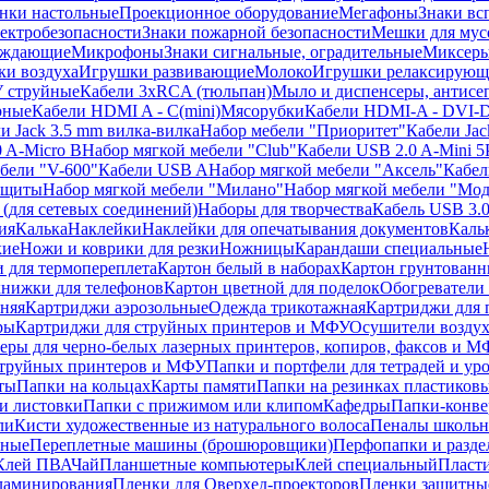
нки настольные
Проекционное оборудование
Мегафоны
Знаки вс
лектробезопасности
Знаки пожарной безопасности
Мешки для мус
еждающие
Микрофоны
Знаки сигнальные, оградительные
Миксер
и воздуха
Игрушки развивающие
Молоко
Игрушки релаксирующ
 струйные
Кабели 3xRCA (тюльпан)
Мыло и диспенсеры, антисе
рные
Кабели HDMI A - C(mini)
Мясорубки
Кабели HDMI-A - DVI-
и Jack 3.5 mm вилка-вилка
Набор мебели "Приоритет"
Кабели Jac
 A-Micro B
Набор мягкой мебели "Club"
Кабели USB 2.0 A-Mini 5
бели "V-600"
Кабели USB A
Набор мягкой мебели "Аксель"
Кабе
защиты
Набор мягкой мебели "Милано"
Набор мягкой мебели "Мод
(для сетевых соединений)
Наборы для творчества
Кабель USB 3.
ия
Калька
Наклейки
Наклейки для опечатывания документов
Каль
кие
Ножи и коврики для резки
Ножницы
Карандаши специальные
 для термопереплета
Картон белый в наборах
Картон грунтованн
нижки для телефонов
Картон цветной для поделок
Обогреватели
няя
Картриджи аэрозольные
Одежда трикотажная
Картриджи для 
ры
Картриджи для струйных принтеров и МФУ
Осушители воздух
еры для черно-белых лазерных принтеров, копиров, факсов и 
струйных принтеров и МФУ
Папки и портфели для тетрадей и уро
ты
Папки на кольцах
Карты памяти
Папки на резинках пластиков
и листовки
Папки с прижимом или клипом
Кафедры
Папки-конве
ли
Кисти художественные из натурального волоса
Пеналы школьн
ьные
Переплетные машины (брошюровщики)
Перфопапки и разде
Клей ПВА
Чай
Планшетные компьютеры
Клей специальный
Пласти
 ламинирования
Пленки для Оверхед-проекторов
Пленки защитны