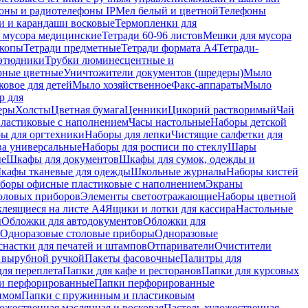
оны и радиотелефоны IP
Мел белый и цветной
Телефоны
и и карандаши восковые
Термопленки для
 мусора медицинские
Тетради 60-96 листов
Мешки для мусора
копы
Тетради предметные
Тетради формата А4
Тетради-
этюдники
Трубки люминесцентные и
рные цветные
Уничтожители документов (шредеры)
Мыло
овое для детей
Мыло хозяйственное
Факс-аппараты
Мыло
р для
еры
Холсты
Цветная бумага
Ценники
Цикорий растворимый
Чай
пластиковые с наполнением
Часы настольные
Наборы детской
ы для оргтехники
Наборы для лепки
Чистящие салфетки для
ва универсальные
Наборы для росписи по стеклу
Шары
ые
Шкафы для документов
Шкафы для сумок, одежды и
кафы тканевые для одежды
Школьные журналы
Наборы кистей
боры офисные пластиковые с наполнением
Экраны
оловых приборов
Элементы светоотражающие
Наборы цветной
клеящиеся на листе А4
Ящики и лотки для кассира
Настольные
ы
Обложки для автодокументов
Обложки для
Одноразовые столовые приборы
Одноразовые
снастки для печатей и штампов
Отпариватели
Очистители
и вырубной ручкой
Пакеты фасовочные
Палитры для
ля переплета
Папки для кафе и ресторанов
Папки для курсовых
и перфорированные
Папки перфорированные
имом
Папки с пружинным и пластиковым
ожественная маслянная и восковая
Пастель художественная