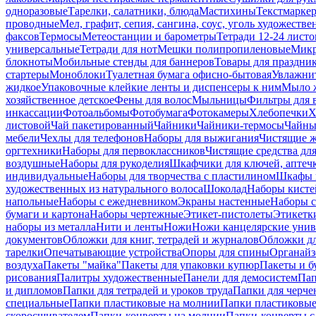
одноразовые
Тарелки, салатники, блюда
Мастихины
Текстмарке
проводные
Мел, графит, сепия, сангина, соус, уголь художеств
факсов
Термосы
Метеостанции и барометры
Тетради 12-24 листо
универсальные
Тетради для нот
Мешки полипропиленовые
Микр
блокноты
Мобильные стенды для баннеров
Товары для праздни
стартеры
Моноблоки
Туалетная бумага офисно-бытовая
Увлажни
жидкое
Упаковочные клейкие ленты и диспенсеры к ним
Мыло ж
хозяйственное детское
Фены для волос
Мыльницы
Фильтры для 
инкассации
Фотоальбомы
Фотобумага
Фотокамеры
Хлебопечки
Х
листовой
Чай пакетированный
Чайники
Чайники-термосы
Чайны
мебели
Чехлы для телефонов
Наборы для выжигания
Чистящие ж
оргтехники
Наборы для первоклассников
Чистящие средства дл
воздушные
Наборы для рукоделия
Шкафчики для ключей, аптечк
индивидуальные
Наборы для творчества с пластилином
Шкафы и
художественных из натурального волоса
Шоколад
Наборы кисте
напольные
Наборы с ежедневником
Экраны настенные
Наборы с
бумаги и картона
Наборы чертежные
Этикет-пистолеты
Этикетки
наборы из металла
Нити и ленты
Ножи
Ножи канцелярские унив
документов
Обложки для книг, тетрадей и журналов
Обложки дл
тарелки
Опечатывающие устройства
Опоры для спины
Органайз
воздуха
Пакеты "майка"
Пакеты для упаковки купюр
Пакеты и б
рисования
Палитры художественные
Панели для демосистем
Пап
и дипломов
Папки для тетрадей и уроков труда
Папки для черче
специальные
Папки пластиковые на молнии
Папки пластиковые
скоросшивателем
Папки-конверты на молнии
Папки-конверты с