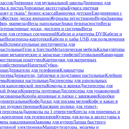
лассов
Дневники для музыкальной школы
Дневники для
тва в листах
Дорожные аксессуары
Бумага цветная
ожу и ткань" бизнес-класса
Ванночки детские
Ежедневники с
и
Жесткие диски внешние
Журналы регистрации
Ведра
Зажимы
фир, мармелад
Весы напольные
Знаки безопасности
Весы
нтерактивные доски, дисплеи и системы
Весы
ели для сетевых соединений
Кабели и адаптеры DVI
Кабели и
ные
Визитницы-картотеки
Кабели и хабы USB для подключения
ры
Вспомогательные инструменты для
настольные
Гели и блестки
Металлическая мебель
Калькуляторы
аши механические и запасные грифели
Готовальни
Карандаши
жественная поштучно
Картриджи для матричных
хозяйственные
Напитки
Губки-
дные
Держатели для телефонов
Клавиатуры
енсеры
Держатели, таблички и подставки настольные
Клейкие
емы
Коврики настольные
Диспенсеры для аэрозольных
ля канцелярской ленты
Комоды и ящики
Диспенсеры для
ной бумаги
Конверты почтовые
Диспенсеры для упаковочной
фасованные
Короба архивные и папки с завязками
Коробки
универсальные
Кофе
Доски для письма мелом
Кофе и какао в
ски художественные
Красящие ролики для этикет-
я персонала
Дыроколы на 1 отверстие
Кресла для приемных и
крепления для телевизоров
Кулеры для воды и аксессуары к
мпы накаливания
Зажимы для купюр
Лапша быстрого
тативной электроники
Маршрутизаторы, модемы и