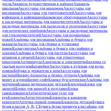
досок
Акварель художественная в наборах
Акварель
школьная
Аксессуары для минимоек
Аксессуары для
рисования
Аксессуары для уничтожителей
Аксессуары для
кофеварок и кофемашин
Банковское оборудование
Аксессуары
и расходные материалы для пароочистителей
Аксессуары и
расходные материалы для пылесосов и полотеров
Аксессуары
для оптических приборов
Аксессуары и расходные материалы
для стеклоочистителей
Аксессуары для подарочных
ножей
Альбомы для рисования
Альбомы и бумага для
акварели
Аксессуары для сборки и установки
рамок
Калькуляторы
Альбомы и бумага для графики и
эскизов
Альбомы и бумага для пастели
Аксессуары для
штампов и печатей
Аксессуары для этикеточных
принтеров
Антивирусы
Аэрогрили и электропечи
Баллоны со
сжатым воздухом
Батарейки
Аксессуары к кулерам для воды,
помпы
Бейджи и держатели к ним
Акссесуары для
растений
Бизнес-блокноты и бизнес-тетради
Альбомы для
монет и купюр
Бизнес-софт
Бланки бухгалтерские
Альбомы для
черчения
Бланки медицинские детские
Блендеры
Блоки для
записей
Блоки для записей в подставке
Блоки
самоклеящиеся
Антисептические гели для
рук
Блокноты
Антистеплеры
Блокноты в книжном
переплете
Аптечка первой помощи
Блокноты детские
Бумага
белая классов А, В, С
Бумага белая премиум класса
Баки для
мусора
Бумага для широкоформатной печати
Бандероли,