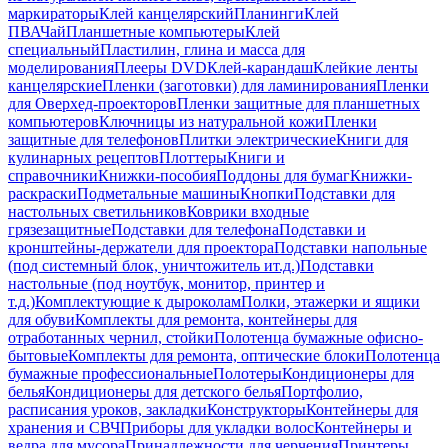
маркираторы
Клей канцелярский
Планинги
Клей
ПВА
Чай
Планшетные компьютеры
Клей
специальный
Пластилин, глина и масса для
моделирования
Плееры DVD
Клей-карандаш
Клейкие ленты
канцелярские
Пленки (заготовки) для ламинирования
Пленки
для Оверхед-проекторов
Пленки защитные для планшетных
компьютеров
Ключницы из натуральной кожи
Пленки
защитные для телефонов
Плитки электрические
Книги для
кулинарных рецептов
Плоттеры
Книги и
справочники
Книжки-пособия
Поддоны для бумаг
Книжки-
раскраски
Подметальные машины
Кнопки
Подставки для
настольных светильников
Коврики входные
грязезащитные
Подставки для телефона
Подставки и
кронштейны-держатели для проектора
Подставки напольные
(под системный блок, уничтожитель ит.д.)
Подставки
настольные (под ноутбук, монитор, принтер и
т.д.)
Комплектующие к дыроколам
Полки, этажерки и ящики
для обуви
Комплекты для ремонта, контейнеры для
отработанных чернил, стойки
Полотенца бумажные офисно-
бытовые
Комплекты для ремонта, оптические блоки
Полотенца
бумажные профессиональные
Полотеры
Кондиционеры для
белья
Кондиционеры для детского белья
Портфолио,
расписания уроков, закладки
Конструкторы
Контейнеры для
хранения и СВЧ
Приборы для укладки волос
Контейнеры и
ведра для мусора
Принадлежности для черчения
Принтеры