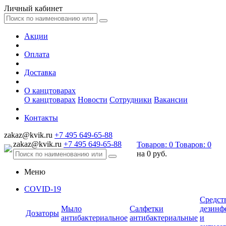
Личный кабинет
Акции
Оплата
Доставка
О канцтоварах
О канцтоварах
Новости
Сотрудники
Вакансии
Контакты
zakaz@kvik.ru
+7 495 649-65-88
zakaz@kvik.ru
+7 495 649-65-88
Товаров:
0
Товаров:
0
на
0 руб.
Меню
COVID-19
Средст
Мыло
Салфетки
дезинф
Дозаторы
антибактериальное
антибактериальные
и