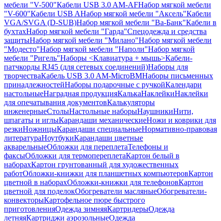
мебели "V-500"
Кабели USB 3.0 AM-AF
Набор мягкой мебели
"V-600"
Кабели USB A
Набор мягкой мебели "Аксель"
Кабели
VGA/SVGA (D-SUB)
Набор мягкой мебели "Ва-Банк"
Кабели в
бухтах
Набор мягкой мебели "Гарда"
Спецодежда и средства
защиты
Набор мягкой мебели "Милано"
Набор мягкой мебели
"Модесто"
Набор мягкой мебели "Наполи"
Набор мягкой
мебели "Ригель"
Наборы <Клавиатура + мышь>
Кабели-
патчкорды RJ45 (для сетевых соединений)
Наборы для
творчества
Кабель USB 3.0 AM-MicroBM
Наборы письменных
принадлежностей
Наборы подарочные с ручкой
Календари
настольные
Наградная продукция
Калька
Наклейки
Наклейки
для опечатывания документов
Калькуляторы
инженерные
Столы
Настольные наборы
Наушники
Нити,
шпагаты и иглы
Карандаши механические
Ножи и коврики для
резки
Ножницы
Карандаши специальные
Нормативно-правовая
литература
Ноутбуки
Карандаши цветные
акварельные
Обложки для переплета
Телефоны и
факсы
Обложки для термопереплета
Картон белый в
наборах
Картон грунтованный для художественных
работ
Обложки-книжки для планшетных компьютеров
Картон
цветной в наборах
Обложки-книжки для телефонов
Картон
цветной для поделок
Обогреватели масляные
Обогреватели-
конвекторы
Картофельное пюре быстрого
приготовления
Одежда зимняя
Картридеры
Одежда
летняя
Картриджи аэрозольные
Одежда