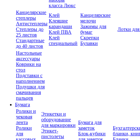
класса Люкс
Канцелярские
Клей
Канцелярские
степлеры
Клеящие
мелочи
Антистеплеры
карандаши
Зажимы для
Степлеры до
Лотки для
Клей ПВА
бумаг
25 листов
Клей
Скрепки
Стандартные
специальный
Булавки
до 40 листов
Настольные
аксессуары
Коврики на
стол
Подставки с
наполнением
Подушки для
смачивания
пальцев
Бумага
Ролики и
Этикетки и
чековая
оборудование
лента
Бумага для
для маркировки
Ролики
заметок
Бухгалтерск
Этикет-
для
Блок-кубики
бланки, кни
пистолеты
кассовых
для заметок
Бланки