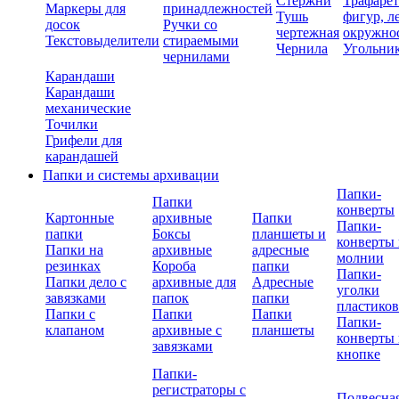
Стержни
Трафаре
Маркеры для
принадлежностей
Тушь
фигур, л
досок
Ручки со
чертежная
окружно
Текстовыделители
стираемыми
Чернила
Угольни
чернилами
Карандаши
Карандаши
механические
Точилки
Грифели для
карандашей
Папки и системы архивации
Папки-
Папки
конверты
Картонные
архивные
Папки
Папки-
папки
Боксы
планшеты и
конверты 
Папки на
архивные
адресные
молнии
резинках
Короба
папки
Папки-
Папки дело с
архивные для
Адресные
уголки
завязками
папок
папки
пластико
Папки с
Папки
Папки
Папки-
клапаном
архивные с
планшеты
конверты 
завязками
кнопке
Папки-
регистраторы с
Подвесна