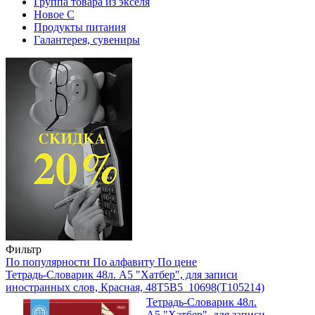
Группа товара из экселя
Новое С
Продукты питания
Галантерея, сувениры
Фильтр
По популярности
По алфавиту
По цене
Тетрадь-Словарик 48л. А5 "Хатбер", для записи
иностранных слов, Красная, 48T5B5_10698(T105214)
Тетрадь-Словарик 48л.
А5 "Хатбер", для записи