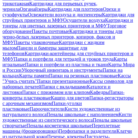
трикотажная
Картриджи для перьевых ручек,
чернила
Органайзеры
Картриджи для плоттеров
Орехи и
сухофрукты
Освежители воздуха и диспенсеры
Картриджи для
струйных принтеров и МФУ
Осушители воздуха
Картриджи и
тонеры для цветных лазерных принтеров и МФУ
Торговое
оборудование
Пакеты почтовые
Картриджи и тонеры для
черно-белых лазерных принтеров, копиров, факсов и
МФУ
Пакеты упаковочные
Картриджи с жидким
мылом
Панели и бамперы защитные для
телефонов
Картриджи-контейнеры для струйных принтеров и
МФУ
Папки и портфели для тетрадей и уроков труда
Карты
игральные
Папки и портфели из пластика и ткани
Карты Мира
и России
Уборочный инвентарь и инструменты
Папки на
кольцах
Карты памяти
Папки на резинках пластиковые
Кассы
"Учись считать"
Папки презентационные
Кассы символов для
наборных печатей
Папки с вкладышами
Каталоги и
листовки
Папки с прижимом или клипом
Кафедры
Папки-
конверты пластиковые
Кашпо для цветов
Папки-регистраторы
с арочным механизмом
Папки-уголки
пластиковые
Пароочистители
Кисти художественные из
натурального волоса
Пеналы школьные с наполнением
Кисти
художественные из синтетического волоса
Пеналы школьные
створчатые
Пеналы-косметички школьные
Переплетные
машины (брошюровщики)
Перфопапки и разделители
Клатчи
из натуральной кожи
Печенье, крекеры
Пистолеты-