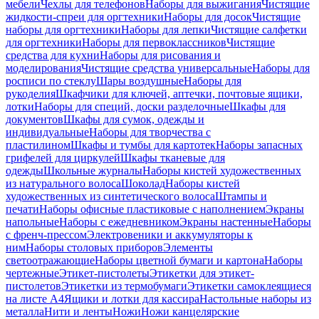
мебели
Чехлы для телефонов
Наборы для выжигания
Чистящие
жидкости-спреи для оргтехники
Наборы для досок
Чистящие
наборы для оргтехники
Наборы для лепки
Чистящие салфетки
для оргтехники
Наборы для первоклассников
Чистящие
средства для кухни
Наборы для рисования и
моделирования
Чистящие средства универсальные
Наборы для
росписи по стеклу
Шары воздушные
Наборы для
рукоделия
Шкафчики для ключей, аптечки, почтовые ящики,
лотки
Наборы для специй, доски разделочные
Шкафы для
документов
Шкафы для сумок, одежды и
индивидуальные
Наборы для творчества с
пластилином
Шкафы и тумбы для картотек
Наборы запасных
грифелей для циркулей
Шкафы тканевые для
одежды
Школьные журналы
Наборы кистей художественных
из натурального волоса
Шоколад
Наборы кистей
художественных из синтетического волоса
Штампы и
печати
Наборы офисные пластиковые с наполнением
Экраны
напольные
Наборы с ежедневником
Экраны настенные
Наборы
с френч-прессом
Электровеники и аккумуляторы к
ним
Наборы столовых приборов
Элементы
светоотражающие
Наборы цветной бумаги и картона
Наборы
чертежные
Этикет-пистолеты
Этикетки для этикет-
пистолетов
Этикетки из термобумаги
Этикетки самоклеящиеся
на листе А4
Ящики и лотки для кассира
Настольные наборы из
металла
Нити и ленты
Ножи
Ножи канцелярские