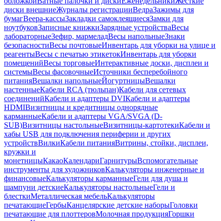
обложкой
Ватные палочки и диски
Еженедельники
Жесткие
диски внешние
Журналы регистрации
Ведра
Зажимы для
бумаг
Веера-кассы
Закладки самоклеящиеся
Замки для
ноутбуков
Записные книжки
Зарядные устройства
Весы
лабораторные
Зефир, мармелад
Весы напольные
Знаки
безопасности
Весы почтовые
Инвентарь для уборки на улице и
реагенты
Весы с печатью этикеток
Инвентарь для уборки
помещений
Весы торговые
Интерактивные доски, дисплеи и
системы
Весы фасовочные
Источники бесперебойного
питания
Вешалки напольные
Йогуртницы
Вешалки
настенные
Кабели RCA (тюльпан)
Кабели для сетевых
соединений
Кабели и адаптеры DVI
Кабели и адаптеры
HDMI
Визитницы и кредитницы однорядные
карманные
Кабели и адаптеры VGA/SVGA (D-
SUB)
Визитницы настольные
Визитницы-картотеки
Кабели и
хабы USB для подключения периферии и других
устройств
Вилки
Кабели питания
Витрины, стойки, дисплеи,
кружки и
монетницы
Какао
Календари
Гарнитуры
Вспомогательные
инструменты для художников
Калькуляторы инженерные и
финансовые
Калькуляторы карманные
Гели для душа и
шампуни детские
Калькуляторы настольные
Гели и
блестки
Металлическая мебель
Калькуляторы
печатающие
Гербы
Канцелярские детские наборы
Головки
печатающие для плоттеров
Молочная продукция
Горшки