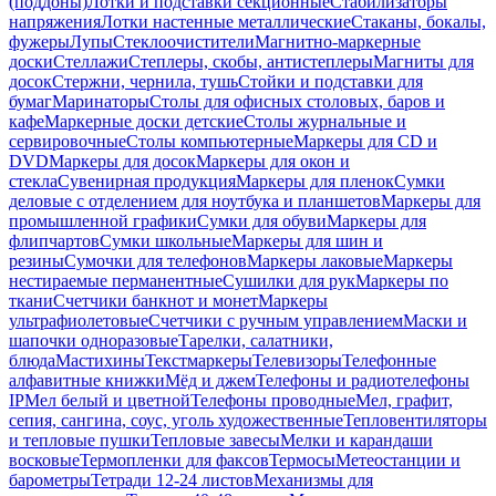
(поддоны)
Лотки и подставки секционные
Стабилизаторы
напряжения
Лотки настенные металлические
Стаканы, бокалы,
фужеры
Лупы
Стеклоочистители
Магнитно-маркерные
доски
Стеллажи
Степлеры, скобы, антистеплеры
Магниты для
досок
Стержни, чернила, тушь
Стойки и подставки для
бумаг
Маринаторы
Столы для офисных столовых, баров и
кафе
Маркерные доски детские
Столы журнальные и
сервировочные
Столы компьютерные
Маркеры для CD и
DVD
Маркеры для досок
Маркеры для окон и
стекла
Сувенирная продукция
Маркеры для пленок
Сумки
деловые с отделением для ноутбука и планшетов
Маркеры для
промышленной графики
Сумки для обуви
Маркеры для
флипчартов
Сумки школьные
Маркеры для шин и
резины
Сумочки для телефонов
Маркеры лаковые
Маркеры
нестираемые перманентные
Сушилки для рук
Маркеры по
ткани
Счетчики банкнот и монет
Маркеры
ультрафиолетовые
Счетчики с ручным управлением
Маски и
шапочки одноразовые
Тарелки, салатники,
блюда
Мастихины
Текстмаркеры
Телевизоры
Телефонные
алфавитные книжки
Мёд и джем
Телефоны и радиотелефоны
IP
Мел белый и цветной
Телефоны проводные
Мел, графит,
сепия, сангина, соус, уголь художественные
Тепловентиляторы
и тепловые пушки
Тепловые завесы
Мелки и карандаши
восковые
Термопленки для факсов
Термосы
Метеостанции и
барометры
Тетради 12-24 листов
Механизмы для