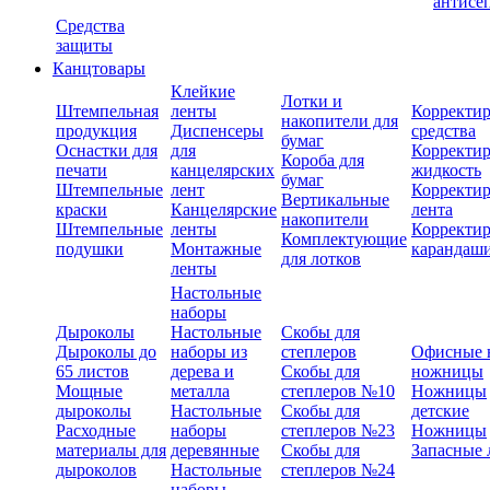
антисе
Средства
защиты
Канцтовары
Клейкие
Лотки и
Штемпельная
ленты
Корректи
накопители для
продукция
Диспенсеры
средства
бумаг
Оснастки для
для
Корректи
Короба для
печати
канцелярских
жидкость
бумаг
Штемпельные
лент
Корректи
Вертикальные
краски
Канцелярские
лента
накопители
Штемпельные
ленты
Корректи
Комплектующие
подушки
Монтажные
карандаш
для лотков
ленты
Настольные
наборы
Дыроколы
Настольные
Скобы для
Дыроколы до
наборы из
степлеров
Офисные 
65 листов
дерева и
Скобы для
ножницы
Мощные
металла
степлеров №10
Ножницы
дыроколы
Настольные
Скобы для
детские
Расходные
наборы
степлеров №23
Ножницы
материалы для
деревянные
Скобы для
Запасные 
дыроколов
Настольные
степлеров №24
наборы