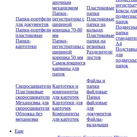
арочным
регистрат
механизмом
Пластиковые
Боксы для
Папки-
папки
подвесны
Папки-портфели
регистраторы с
Пластиковые
папок
для документов
шириной
папки на
Подвесны
Папки-портфели
корешка 70-80
кольцах
папки
пластиковые
мм
Пластиковые
стандарт
Папки-
Папки-
папки на
А4
картотеки
регистраторы с
резинках
Подставк
шириной
Разделители
для
корешка 50 мм
листов
подвесны
Самоклеящиеся
папок
карманы для
папок
Файлы и
Скоросшиватели
Картотеки и
папки
Пластиковые
компоненты
файловые
скоросшиватели
для картотек
Папки
Механизмы для
Картотеки для
файловые
скоросшивателя
карточек
для
Обложка без
Компоненты
документов
механизма
для картотек
Файлы-
вкладыши
Еще