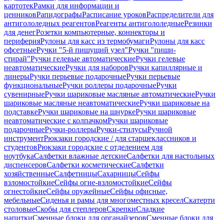
картотек
Рамки для информации и
ценников
Рапидографы
Расписание уроков
Распределители для
антигололедных реагентов
Реагенты антигололедные
Резинки
для денег
Розетки компьютерные, коннекторы и
периферия
Рулоны для касс из термобумаги
Рулоны для касс
офсетные
Ручки "5-й пишущий узел"
Ручки "пиши-
стирай"
Ручки гелевые автоматические
Ручки гелевые
неавтоматические
Ручки для наборов
Ручки капиллярные и
линеры
Ручки перьевые подарочные
Ручки перьевые
функциональные
Ручки роллеры подарочные
Ручки
сувенирные
Ручки шариковые масляные автоматические
Ручки
шариковые масляные неавтоматические
Ручки шариковые на
подставке
Ручки шариковые на шнурке
Ручки шариковые
неавтоматические с колпачком
Ручки шариковые
подарочные
Ручки-роллеры
Ручки-стилусы
Ручной
инструмент
Рюкзаки городские / для старшеклассников и
студентов
Рюкзаки городские с отделением для
ноутбука
Салфетки влажные детские
Салфетки для настольных
диспенсеров
Салфетки косметические
Салфетки
хозяйственные
Салфетницы
Сахарницы
Сейфы
взломостойкие
Сейфы огне-взломостойкие
Сейфы
огнестойкие
Сейфы оружейные
Сейфы офисные,
мебельные
Сиденья и рамы для многоместных кресел
Скатерти
столовые
Скобы для степлеров
Скрепки
Сладкие
напитки
Сменные блоки для органайзеров
Сменные блоки для