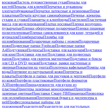
восковая
Пастель художественная сухая
Пеналы для
кистей
Пеналы для ключей
Перчатки и рукавицы
хлопчатобумажные
Перчатки латексные и резиновые
Перья
плакатные
Печати круглые самонаборные
Печенье, крекеры,
сухари и сушки
Планшеты и клипборды
Пластилин
Пластичная
масса для моделирования
Платки носовые
Пленки воздушно-
пузырчатые
Пленки оберточные подарочные
Пленки пищевые
полиэтиленовые
Пленки самоклеящиеся для книг, тетрадей и
журналов
Пломбираторы
Пломбы для
опломбирования
Подарочные наборы с ножом
Подарочные
ножи
Подвесные папки Foolscap
Подвесные папки
А4
Подгузники
Подносы
Подставки для календаря
Подставки
для книг
Подставки для ног
Подставки для подвесных
папок
Подставки для скрепок магнитные
Подставки и боксы
для CD и DVD дисков
Подставки, рамки настенные и
дверные
Покрытия на унитаз
Полотенца вафельные
Помпы для
воды
Портмоне из натуральной кожи
Портреты и
плакаты
Портфели и папки для рисунков и чертежей
Портфели
из кожи
Портфели пластиковые
Портфели форматов
А3
Портфолио
Принадлежности для кухни из
пластика
Принтеры лазерные монохромные
Принтеры
лазерные цветные
Приставки Смарт-ТВ
Прищепки
Проволока
для опломбирования
Протирочная бумага и диспенсеры к
ней
Профессиональные наборы для
художников
Разделители
Разделители для настольных