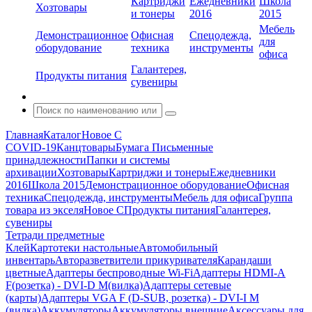
Картриджи
Ежедневники
Школа
Хозтовары
и тонеры
2016
2015
Мебель
Демонстрационное
Офисная
Спецодежда,
для
оборудование
техника
инструменты
офиса
Галантерея,
Продукты питания
сувениры
Главная
Каталог
Новое С
COVID-19
Канцтовары
Бумага
Письменные
принадлежности
Папки и системы
архивации
Хозтовары
Картриджи и тонеры
Ежедневники
2016
Школа 2015
Демонстрационное оборудование
Офисная
техника
Спецодежда, инструменты
Мебель для офиса
Группа
товара из экселя
Новое С
Продукты питания
Галантерея,
сувениры
Тетради предметные
Клей
Картотеки настольные
Автомобильный
инвентарь
Авторазветвители прикуривателя
Карандаши
цветные
Адаптеры беспроводные Wi-Fi
Адаптеры HDMI-A
F(розетка) - DVI-D M(вилка)
Адаптеры сетевые
(карты)
Адаптеры VGA F (D-SUB, розетка) - DVI-I M
(вилка)
Аккумуляторы
Аккумуляторы внешние
Аксессуары для