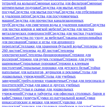
тетрадей на кольцах
Сменные кассеты для фильтров
Сменные
штемпельные подушки
Средства для мытья детской
посуды
Средства для мытья посуды
Средства для отбеливания
и удаления пятен
Средства для посудомоечных
машин
Средства для прочистки канализационных
труб
Средства для смягчения воды и удаления накипи
Средства
для чистки ковров и мягкой мебели
Средства для чистки
металлических поверхностей
Средства для чистки туалетных
комнат
Средства по уходу за мебелью
Стаканы-непроливайки
для рисования
Станки и иглы для архивного
переплета
Стеллажи для хранения бутылей воды
Степлеры до
260 листов
Степлеры до 40 листов
Степлеры
электрические
Степлеры-брошюровщики
Стержни для
роллеров
Стержни для ручек гелевые
Стержни для ручек
шариковые
Стиральные порошки
Стержни к клеевым
пистолетам
Стиральные порошки для детского белья
Стойки
напольные для каталогов, журналов и рекламы
Столы для
дошкольных учреждений
Столы для учебных
заведений
Стрейч-пленки упаковочные
Стулья для персонала и
посетителей
Стулья для школ и других учебных
заведений
Стулья и скамьи для дошкольных
учреждений
Стулья и табуреты для офисных столовых, баров и
кафе
Стяжки (хомуты)
Сумки из натуральной кожи
Сумки
инкассаторские и мешки для монет
Сушилки для
продуктов
Сушилки для столовых приборов и посуды
Счетные