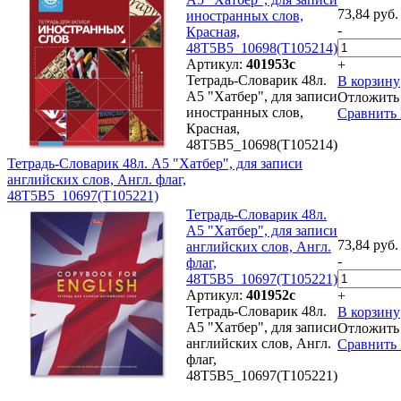
73,84 руб.
иностранных слов,
-
Красная,
48T5B5_10698(T105214)
Артикул:
401953с
+
Тетрадь-Словарик 48л.
В корзину
А5 "Хатбер", для записи
Отложить
иностранных слов,
Сравнить
Красная,
48T5B5_10698(T105214)
Тетрадь-Словарик 48л. А5 "Хатбер", для записи
английских слов, Англ. флаг,
48T5B5_10697(T105221)
Тетрадь-Словарик 48л.
А5 "Хатбер", для записи
73,84 руб.
английских слов, Англ.
-
флаг,
48T5B5_10697(T105221)
Артикул:
401952с
+
Тетрадь-Словарик 48л.
В корзину
А5 "Хатбер", для записи
Отложить
английских слов, Англ.
Сравнить
флаг,
48T5B5_10697(T105221)