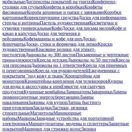
мобильные
Диспенсеры покрытий на унитаз
Конференц-
столики для стульев
Конфеты в коробках
Конфеты
фасованные
Короба архивные и папки с завязками
Коробки
картонные
Корректирующие средства
Доски для информации,
стенды и витрины
Пастель художественная
Косметички и
сумочки универсальные
Кофе
Доски для письма мелом
Кофе и
какао в капсулах
Доски для черчения и
рейсшины
Кофемашины и кофе для них
Доски-
флипчарты
Доски, стеки и формочки для лепки
Краски
художественные
Красящие ролики для этикет-
пистолетов
Дыроколы до 300 листов
Письменные и чертежные
принадлежности
Кресла детские
Дыроколы до 50 листов
Кресла
для персонала
Дыроколы на 1 отверстие
Кресла для приемных
и переговорных
Кресла для руководителей
Ежедневники с
покрытием "под кожу и ткань"
Кронштейны для
мониторов
Кронштейны-крепления для телевизоров
Кулеры
для воды и аксессуары к ним
Емкости для сыпучих
продуктов
Кухонные комбайны
Ламинаторы
Заварники
Лампы
люминесцентные энергосберегающие
Лампы
накаливания
Зажимы для купюр
Лапша быстрого
приготовления
Закладки
Ластики, резинки
стирательные
Магнитолы
Маникюрные
наборы
Маркеры
Зарядные устройства для портативной
электроники
Маршрутизаторы, модемы и сплиттеры
Защитные
покрытия
Машинки для стрижки волос
Звонки