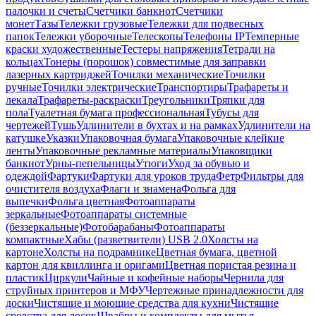
палочки и счеты
Счетчики банкнот
Счетчики
монет
Тазы
Тележки грузовые
Тележки для подвесных
папок
Тележки уборочные
Телескопы
Телефоны IP
Темперные
краски художественные
Тестеры напряжения
Тетради на
кольцах
Тонеры (порошок) совместимые для заправки
лазерных картриджей
Точилки механические
Точилки
ручные
Точилки электрические
Транспортиры
Трафареты и
лекала
Трафареты-раскраски
Треугольники
Тряпки для
пола
Туалетная бумага профессиональная
Тубусы для
чертежей
Тушь
Удлинители в бухтах и на рамках
Удлинители на
катушке
Указки
Упаковочная бумага
Упаковочные клейкие
ленты
Упаковочные рекламные материалы
Упаковщики
банкнот
Урны-пепельницы
Утюги
Уход за обувью и
одеждой
Фартуки
Фартуки для уроков труда
Фетр
Фильтры для
очистителя воздуха
Флаги и знамена
Фольга для
выпечки
Фольга цветная
Фотоаппараты
зеркальные
Фотоаппараты системные
(беззеркальные)
Фотобарабаны
Фотоаппараты
компактные
Хабы (разветвители) USB 2.0
Холсты на
картоне
Холсты на подрамнике
Цветная бумага, цветной
картон для квиллинга и оригами
Цветная пористая резина и
пластик
Циркули
Чайные и кофейные наборы
Чернила для
струйных принтеров и МФУ
Чертежные принадлежности для
доски
Чистящие и моющие средства для кухни
Чистящие
средства для досок
Швабры и комплекты для мытья