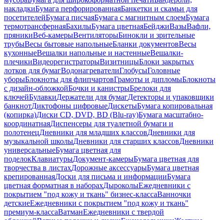
накладки
Бумага перфорированная
Банкетки и скамьи для
посетителей
Бумага писчая
Бумага с магнитным слоем
Бумага
термотрансферная
Бахилы
Бумага цветная
Бейджи
Вазы
Вафли,
пряники
Веб-камеры
Вентиляторы
Бинокли и зрительные
трубы
Весы бытовые напольные
Бланки документов
Весы
кухонные
Вешалки напольные и настенные
Вешалки-
плечики
Видеорегистраторы
Визитницы
Блоки закрытых
лотков для бумаг
Водонагреватели
Глобусы
Головные
уборы
Блокноты для флипчартов
Грамоты и дипломы
Блокноты
с дизайн-обложкой
Бочки и канистры
Брелоки для
ключей
Булавки
Держатели для бумаг
Детекторы и упаковщики
банкнот
Диктофоны цифровые
Дискеты
Бумага копировальная
(копирка)
Диски CD, DVD, BD (Blu-ray)
Бумага масштабно-
координатная
Диспенсеры для туалетной бумаги и
полотенец
Дневники для младших классов
Дневники для
музыкальной школы
Дневники для старших классов
Дневники
универсальные
Бумага цветная для
поделок
Клавиатуры
Документ-камеры
Бумага цветная для
творчества в листах
Дорожные аксессуары
Бумага цветная
крепированная
Доски для письма и информации
Бумага
цветная форматная в наборах
Дыроколы
Ежедневники с
покрытием "под кожу и ткань" бизнес-класса
Ванночки
детские
Ежедневники с покрытием "под кожу и ткань"
премиум-класса
Ватман
Ежедневники с твердой