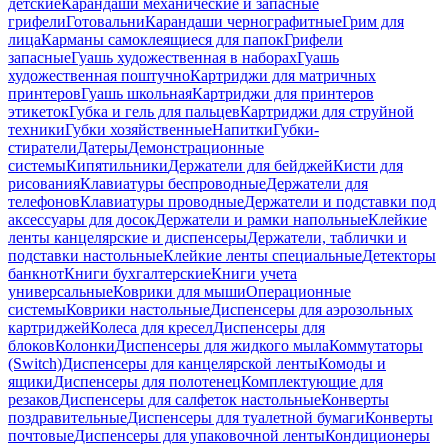
детские
Карандаши механические и запасные
грифели
Готовальни
Карандаши чернографитные
Грим для
лица
Карманы самоклеящиеся для папок
Грифели
запасные
Гуашь художественная в наборах
Гуашь
художественная поштучно
Картриджи для матричных
принтеров
Гуашь школьная
Картриджи для принтеров
этикеток
Губка и гель для пальцев
Картриджи для струйной
техники
Губки хозяйственные
Напитки
Губки-
стиратели
Датеры
Демонстрационные
системы
Кипятильники
Держатели для бейджей
Кисти для
рисования
Клавиатуры беспроводные
Держатели для
телефонов
Клавиатуры проводные
Держатели и подставки под
аксессуары для досок
Держатели и рамки напольные
Клейкие
ленты канцелярские и диспенсеры
Держатели, таблички и
подставки настольные
Клейкие ленты специальные
Детекторы
банкнот
Книги бухгалтерские
Книги учета
универсальные
Коврики для мыши
Операционные
системы
Коврики настольные
Диспенсеры для аэрозольных
картриджей
Колеса для кресел
Диспенсеры для
блоков
Колонки
Диспенсеры для жидкого мыла
Коммутаторы
(Switch)
Диспенсеры для канцелярской ленты
Комоды и
ящики
Диспенсеры для полотенец
Комплектующие для
резаков
Диспенсеры для салфеток настольные
Конверты
поздравительные
Диспенсеры для туалетной бумаги
Конверты
почтовые
Диспенсеры для упаковочной ленты
Кондиционеры