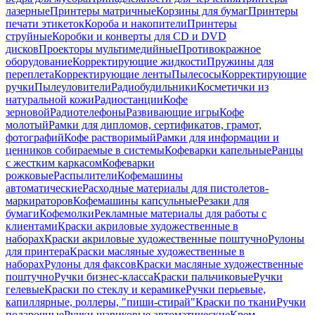
лазерные
Принтеры матричные
Корзины для бумаг
Принтеры
печати этикеток
Короба и накопители
Принтеры
струйные
Коробки и конверты для CD и DVD
дисков
Проекторы мультимедийные
Противокражное
оборудование
Корректирующие жидкости
Пружины для
переплета
Корректирующие ленты
Пылесосы
Корректирующие
ручки
Пылеуловители
Радиобудильники
Косметички из
натуральной кожи
Радиостанции
Кофе
зерновой
Радиотелефоны
Развивающие игры
Кофе
молотый
Рамки для дипломов, сертификатов, грамот,
фотографий
Кофе растворимый
Рамки для информации и
ценников собираемые в системы
Кофеварки капельные
Ранцы
с жестким каркасом
Кофеварки
рожковые
Распылители
Кофемашины
автоматические
Расходные материалы для пистолетов-
маркираторов
Кофемашины капсульные
Резаки для
бумаги
Кофемолки
Рекламные материалы для работы с
клиентами
Краски акриловые художественные в
наборах
Краски акриловые художественные поштучно
Рулоны
для принтера
Краски масляные художественные в
наборах
Рулоны для факсов
Краски масляные художественные
поштучно
Ручки бизнес-класса
Краски пальчиковые
Ручки
гелевые
Краски по стеклу и керамике
Ручки перьевые,
капиллярные, роллеры, "пиши-стирай"
Краски по ткани
Ручки
подарочные
Ручки шариковые автоматические
Крем