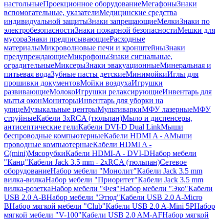
настольные
Проекционное оборудование
Мегафоны
Знаки
вспомогательные, указатели
Медицинские средства
индивидуальной защиты
Знаки запрещающие
Мелки
Знаки по
электробезопасности
Знаки пожарной безопасности
Мешки для
мусора
Знаки предписывающие
Расходные
материалы
Микроволновые печи и кронштейны
Знаки
предупреждающие
Микрофоны
Знаки сигнальные,
оградительные
Миксеры
Знаки эвакуационные
Минеральная и
питьевая вода
Зубные пасты детские
Минимойки
Иглы для
прошивки документов
Мойки воздуха
Игрушки
развивающие
Молоко
Игрушки релаксирующие
Инвентарь для
мытья окон
Мониторы
Инвентарь для уборки на
улице
Музыкальные центры
Мультиварки
МФУ лазерные
МФУ
струйные
Кабели 3xRCA (тюльпан)
Мыло и диспенсеры,
антисептические гели
Кабели DVI-D Dual Link
Мыши
беспроводные компьютерные
Кабели HDMI A - A
Мыши
проводные компьютерные
Кабели HDMI A -
C(mini)
Мясорубки
Кабели HDMI-A - DVI-D
Набор мебели
"Канц"
Кабели Jack 3.5 mm - 2xRCA (тюльпан)
Сетевое
оборудование
Набор мебели "Монолит"
Кабели Jack 3.5 mm
вилка-вилка
Набор мебели "Приоритет"
Кабели Jack 3.5 mm
вилка-розетка
Набор мебели "Фея"
Набор мебели "Эко"
Кабели
USB 2.0 A-B
Набор мебели "Этюд"
Кабели USB 2.0 A-Micro
B
Набор мягкой мебели "Club"
Кабели USB 2.0 A-Mini 5P
Набор
мягкой мебели "V-100"
Кабели USB 2.0 AM-AF
Набор мягкой