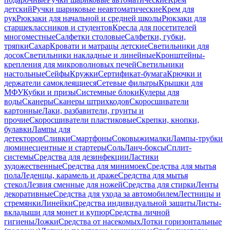
детский
Ручки шариковые неавтоматические
Крем для
рук
Рюкзаки для начальной и средней школы
Рюкзаки для
старшеклассников и студентов
Кресла для посетителей
многоместные
Салфетки столовые
Салфетки, губки,
тряпки
Сахар
Кровати и матрацы детские
Светильники для
досок
Светильники накладные и линейные
Кронштейны-
крепления для микроволновых печей
Светильники
настольные
Сейфы
Кружки
Сертификат-бумага
Крючки и
держатели самоклеящиеся
Сетевые фильтры
Крышки для
МФУ
Кубки и призы
Системные блоки
Кулеры для
воды
Сканеры
Сканеры штрихкодов
Скоросшиватели
картонные
Лаки, разбавители, грунты и
прочие
Скоросшиватели пластиковые
Скрепки, кнопки,
булавки
Лампы для
детекторов
Сливки
Смартфоны
Соковыжималки
Лампы-трубки
люминесцентные и стартеры
Соль
Ланч-боксы
Сплит-
системы
Средства для дезинфекции
Ластики
художественные
Средства для минимоек
Средства для мытья
пола
Леденцы, карамель и драже
Средства для мытья
стекол
Лезвия сменные для ножей
Средства для стирки
Ленты
декоративные
Средства для ухода за автомобилем
Лестницы и
стремянки
Линейки
Средства индивидуальной защиты
Листы-
вкладыши для монет и купюр
Средства личной
гигиены
Ложки
Средства от насекомых
Лотки горизонтальные