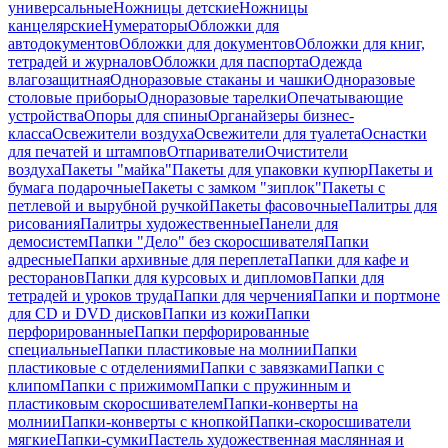
универсальные
Ножницы детские
Ножницы
канцелярские
Нумераторы
Обложки для
автодокументов
Обложки для документов
Обложки для книг,
тетрадей и журналов
Обложки для паспорта
Одежда
влагозащитная
Одноразовые стаканы и чашки
Одноразовые
столовые приборы
Одноразовые тарелки
Опечатывающие
устройства
Опоры для спины
Органайзеры бизнес-
класса
Освежители воздуха
Освежители для туалета
Оснастки
для печатей и штампов
Отпариватели
Очистители
воздуха
Пакеты "майка"
Пакеты для упаковки купюр
Пакеты и
бумага подарочные
Пакеты с замком "зиплок"
Пакеты с
петлевой и вырубной ручкой
Пакеты фасовочные
Палитры для
рисования
Палитры художественные
Панели для
демосистем
Папки "Дело" без скоросшивателя
Папки
адресные
Папки архивные для переплета
Папки для кафе и
ресторанов
Папки для курсовых и дипломов
Папки для
тетрадей и уроков труда
Папки для черчения
Папки и портмоне
для CD и DVD дисков
Папки из кожи
Папки
перфорированные
Папки перфорированные
специальные
Папки пластиковые на молнии
Папки
пластиковые с отделениями
Папки с завязками
Папки с
клипом
Папки с прижимом
Папки с пружинным и
пластиковым скоросшивателем
Папки-конверты на
молнии
Папки-конверты с кнопкой
Папки-скоросшиватели
мягкие
Папки-сумки
Пастель художественная маслянная и