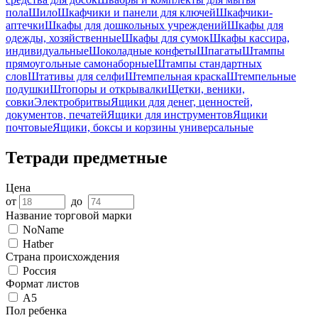
пола
Шило
Шкафчики и панели для ключей
Шкафчики-
аптечки
Шкафы для дошкольных учреждений
Шкафы для
одежды, хозяйственные
Шкафы для сумок
Шкафы кассира,
индивидуальные
Шоколадные конфеты
Шпагаты
Штампы
прямоугольные самонаборные
Штампы стандартных
слов
Штативы для селфи
Штемпельная краска
Штемпельные
подушки
Штопоры и открывалки
Щетки, веники,
совки
Электробритвы
Ящики для денег, ценностей,
документов, печатей
Ящики для инструментов
Ящики
почтовые
Ящики, боксы и корзины универсальные
Тетради предметные
Цена
от
до
Название торговой марки
NoName
Hatber
Страна происхождения
Россия
Формат листов
А5
Пол ребенка