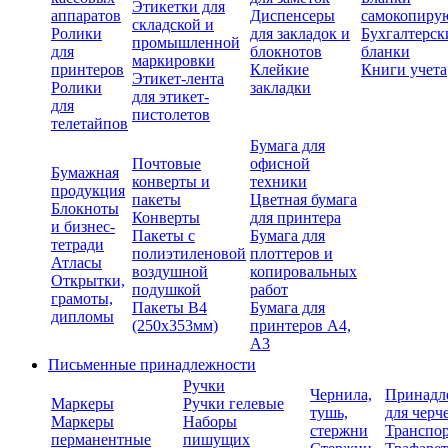
Этикетки для
аппаратов
Диспенсеры
самокопиру
складской и
Ролики
для закладок и
Бухгалтерск
промышленной
для
блокнотов
бланки
маркировки
принтеров
Клейкие
Книги учета
Этикет-лента
Ролики
закладки
для этикет-
для
пистолетов
телетайпов
Бумага для
Почтовые
офисной
Бумажная
конверты и
техники
продукция
пакеты
Цветная бумага
Блокноты
Конверты
для принтера
и бизнес-
Пакеты с
Бумага для
тетради
полиэтиленовой
плоттеров и
Атласы
воздушной
копировальных
Открытки,
подушкой
работ
грамоты,
Пакеты В4
Бумага для
дипломы
(250х353мм)
принтеров А4,
А3
Письменные принадлежности
Ручки
Чернила,
Принадл
Маркеры
Ручки гелевые
тушь,
для черч
Маркеры
Наборы
стержни
Транспо
перманентные
пишущих