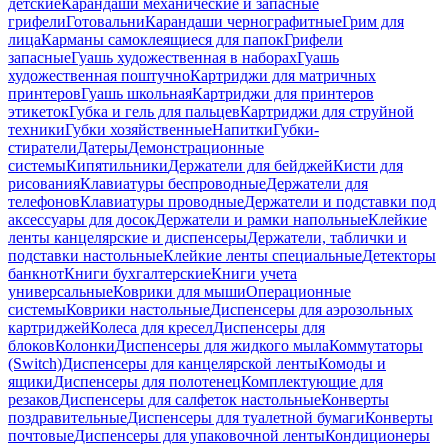
детские
Карандаши механические и запасные
грифели
Готовальни
Карандаши чернографитные
Грим для
лица
Карманы самоклеящиеся для папок
Грифели
запасные
Гуашь художественная в наборах
Гуашь
художественная поштучно
Картриджи для матричных
принтеров
Гуашь школьная
Картриджи для принтеров
этикеток
Губка и гель для пальцев
Картриджи для струйной
техники
Губки хозяйственные
Напитки
Губки-
стиратели
Датеры
Демонстрационные
системы
Кипятильники
Держатели для бейджей
Кисти для
рисования
Клавиатуры беспроводные
Держатели для
телефонов
Клавиатуры проводные
Держатели и подставки под
аксессуары для досок
Держатели и рамки напольные
Клейкие
ленты канцелярские и диспенсеры
Держатели, таблички и
подставки настольные
Клейкие ленты специальные
Детекторы
банкнот
Книги бухгалтерские
Книги учета
универсальные
Коврики для мыши
Операционные
системы
Коврики настольные
Диспенсеры для аэрозольных
картриджей
Колеса для кресел
Диспенсеры для
блоков
Колонки
Диспенсеры для жидкого мыла
Коммутаторы
(Switch)
Диспенсеры для канцелярской ленты
Комоды и
ящики
Диспенсеры для полотенец
Комплектующие для
резаков
Диспенсеры для салфеток настольные
Конверты
поздравительные
Диспенсеры для туалетной бумаги
Конверты
почтовые
Диспенсеры для упаковочной ленты
Кондиционеры