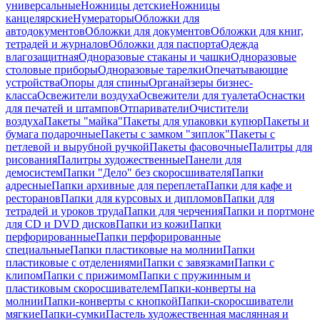
универсальные
Ножницы детские
Ножницы
канцелярские
Нумераторы
Обложки для
автодокументов
Обложки для документов
Обложки для книг,
тетрадей и журналов
Обложки для паспорта
Одежда
влагозащитная
Одноразовые стаканы и чашки
Одноразовые
столовые приборы
Одноразовые тарелки
Опечатывающие
устройства
Опоры для спины
Органайзеры бизнес-
класса
Освежители воздуха
Освежители для туалета
Оснастки
для печатей и штампов
Отпариватели
Очистители
воздуха
Пакеты "майка"
Пакеты для упаковки купюр
Пакеты и
бумага подарочные
Пакеты с замком "зиплок"
Пакеты с
петлевой и вырубной ручкой
Пакеты фасовочные
Палитры для
рисования
Палитры художественные
Панели для
демосистем
Папки "Дело" без скоросшивателя
Папки
адресные
Папки архивные для переплета
Папки для кафе и
ресторанов
Папки для курсовых и дипломов
Папки для
тетрадей и уроков труда
Папки для черчения
Папки и портмоне
для CD и DVD дисков
Папки из кожи
Папки
перфорированные
Папки перфорированные
специальные
Папки пластиковые на молнии
Папки
пластиковые с отделениями
Папки с завязками
Папки с
клипом
Папки с прижимом
Папки с пружинным и
пластиковым скоросшивателем
Папки-конверты на
молнии
Папки-конверты с кнопкой
Папки-скоросшиватели
мягкие
Папки-сумки
Пастель художественная маслянная и