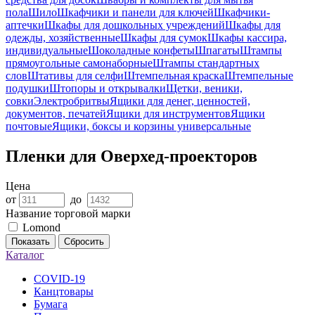
пола
Шило
Шкафчики и панели для ключей
Шкафчики-
аптечки
Шкафы для дошкольных учреждений
Шкафы для
одежды, хозяйственные
Шкафы для сумок
Шкафы кассира,
индивидуальные
Шоколадные конфеты
Шпагаты
Штампы
прямоугольные самонаборные
Штампы стандартных
слов
Штативы для селфи
Штемпельная краска
Штемпельные
подушки
Штопоры и открывалки
Щетки, веники,
совки
Электробритвы
Ящики для денег, ценностей,
документов, печатей
Ящики для инструментов
Ящики
почтовые
Ящики, боксы и корзины универсальные
Пленки для Оверхед-проекторов
Цена
от
до
Название торговой марки
Lomond
Показать
Сбросить
Каталог
COVID-19
Канцтовары
Бумага