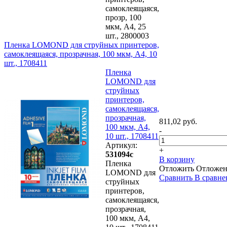
самоклеящаяся,
прозр, 100
мкм, А4, 25
шт., 2800003
Пленка LOMOND для струйных принтеров,
самоклеящаяся, прозрачная, 100 мкм, А4, 10
шт., 1708411
Пленка
LOMOND для
струйных
принтеров,
самоклеящаяся,
прозрачная,
811,02 руб.
100 мкм, А4,
-
10 шт., 1708411
Артикул:
+
531094с
В корзину
Пленка
Отложить
Отложе
LOMOND для
Сравнить
В сравне
струйных
принтеров,
самоклеящаяся,
прозрачная,
100 мкм, А4,