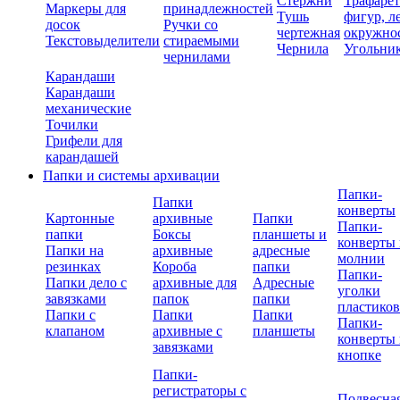
Стержни
Трафаре
Маркеры для
принадлежностей
Тушь
фигур, л
досок
Ручки со
чертежная
окружно
Текстовыделители
стираемыми
Чернила
Угольни
чернилами
Карандаши
Карандаши
механические
Точилки
Грифели для
карандашей
Папки и системы архивации
Папки-
Папки
конверты
Картонные
архивные
Папки
Папки-
папки
Боксы
планшеты и
конверты 
Папки на
архивные
адресные
молнии
резинках
Короба
папки
Папки-
Папки дело с
архивные для
Адресные
уголки
завязками
папок
папки
пластико
Папки с
Папки
Папки
Папки-
клапаном
архивные с
планшеты
конверты 
завязками
кнопке
Папки-
регистраторы с
Подвесна