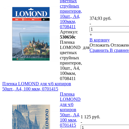
цветных
струйных
принтеров,
10шт., А4,
374,93 руб.
100мкм,
-
0708411
Артикул:
+
530650с
В корзину
Пленка
Отложить
Отложен
LOMOND для
Сравнить
В сравне
цветных
струйных
принтеров,
10шт., А4,
100мкм,
0708411
Пленка LOMOND для ч/б копиров
50шт., А4, 100 мкм, 0701415
Пленка
LOMOND
для ч/б
копиров
50шт., А4,
1 125 руб.
100 мкм,
-
0701415