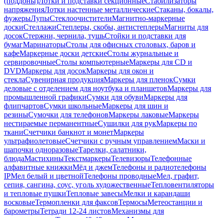
(поддоны)
Лотки и подставки секционные
Стабилизаторы
напряжения
Лотки настенные металлические
Стаканы, бокалы,
фужеры
Лупы
Стеклоочистители
Магнитно-маркерные
доски
Стеллажи
Степлеры, скобы, антистеплеры
Магниты для
досок
Стержни, чернила, тушь
Стойки и подставки для
бумаг
Маринаторы
Столы для офисных столовых, баров и
кафе
Маркерные доски детские
Столы журнальные и
сервировочные
Столы компьютерные
Маркеры для CD и
DVD
Маркеры для досок
Маркеры для окон и
стекла
Сувенирная продукция
Маркеры для пленок
Сумки
деловые с отделением для ноутбука и планшетов
Маркеры для
промышленной графики
Сумки для обуви
Маркеры для
флипчартов
Сумки школьные
Маркеры для шин и
резины
Сумочки для телефонов
Маркеры лаковые
Маркеры
нестираемые перманентные
Сушилки для рук
Маркеры по
ткани
Счетчики банкнот и монет
Маркеры
ультрафиолетовые
Счетчики с ручным управлением
Маски и
шапочки одноразовые
Тарелки, салатники,
блюда
Мастихины
Текстмаркеры
Телевизоры
Телефонные
алфавитные книжки
Мёд и джем
Телефоны и радиотелефоны
IP
Мел белый и цветной
Телефоны проводные
Мел, графит,
сепия, сангина, соус, уголь художественные
Тепловентиляторы
и тепловые пушки
Тепловые завесы
Мелки и карандаши
восковые
Термопленки для факсов
Термосы
Метеостанции и
барометры
Тетради 12-24 листов
Механизмы для