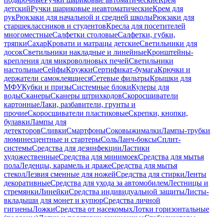
детский
Ручки шариковые неавтоматические
Крем для
рук
Рюкзаки для начальной и средней школы
Рюкзаки для
старшеклассников и студентов
Кресла для посетителей
многоместные
Салфетки столовые
Салфетки, губки,
тряпки
Сахар
Кровати и матрацы детские
Светильники для
досок
Светильники накладные и линейные
Кронштейны-
крепления для микроволновых печей
Светильники
настольные
Сейфы
Кружки
Сертификат-бумага
Крючки и
держатели самоклеящиеся
Сетевые фильтры
Крышки для
МФУ
Кубки и призы
Системные блоки
Кулеры для
воды
Сканеры
Сканеры штрихкодов
Скоросшиватели
картонные
Лаки, разбавители, грунты и
прочие
Скоросшиватели пластиковые
Скрепки, кнопки,
булавки
Лампы для
детекторов
Сливки
Смартфоны
Соковыжималки
Лампы-трубки
люминесцентные и стартеры
Соль
Ланч-боксы
Сплит-
системы
Средства для дезинфекции
Ластики
художественные
Средства для минимоек
Средства для мытья
пола
Леденцы, карамель и драже
Средства для мытья
стекол
Лезвия сменные для ножей
Средства для стирки
Ленты
декоративные
Средства для ухода за автомобилем
Лестницы и
стремянки
Линейки
Средства индивидуальной защиты
Листы-
вкладыши для монет и купюр
Средства личной
гигиены
Ложки
Средства от насекомых
Лотки горизонтальные