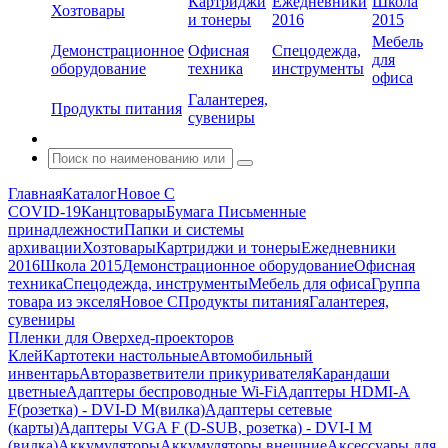
Картриджи
Ежедневники
Школа
Хозтовары
и тонеры
2016
2015
Мебель
Демонстрационное
Офисная
Спецодежда,
для
оборудование
техника
инструменты
офиса
Галантерея,
Продукты питания
сувениры
Главная
Каталог
Новое С
COVID-19
Канцтовары
Бумага
Письменные
принадлежности
Папки и системы
архивации
Хозтовары
Картриджи и тонеры
Ежедневники
2016
Школа 2015
Демонстрационное оборудование
Офисная
техника
Спецодежда, инструменты
Мебель для офиса
Группа
товара из экселя
Новое С
Продукты питания
Галантерея,
сувениры
Пленки для Оверхед-проекторов
Клей
Картотеки настольные
Автомобильный
инвентарь
Авторазветвители прикуривателя
Карандаши
цветные
Адаптеры беспроводные Wi-Fi
Адаптеры HDMI-A
F(розетка) - DVI-D M(вилка)
Адаптеры сетевые
(карты)
Адаптеры VGA F (D-SUB, розетка) - DVI-I M
(вилка)
Аккумуляторы
Аккумуляторы внешние
Аксессуары для