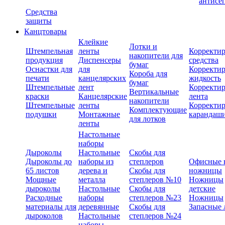
антисе
Средства
защиты
Канцтовары
Клейкие
Лотки и
Штемпельная
ленты
Корректи
накопители для
продукция
Диспенсеры
средства
бумаг
Оснастки для
для
Корректи
Короба для
печати
канцелярских
жидкость
бумаг
Штемпельные
лент
Корректи
Вертикальные
краски
Канцелярские
лента
накопители
Штемпельные
ленты
Корректи
Комплектующие
подушки
Монтажные
карандаш
для лотков
ленты
Настольные
наборы
Дыроколы
Настольные
Скобы для
Дыроколы до
наборы из
степлеров
Офисные 
65 листов
дерева и
Скобы для
ножницы
Мощные
металла
степлеров №10
Ножницы
дыроколы
Настольные
Скобы для
детские
Расходные
наборы
степлеров №23
Ножницы
материалы для
деревянные
Скобы для
Запасные 
дыроколов
Настольные
степлеров №24
наборы