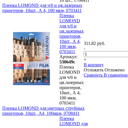
10 шт., 1708411
Пленка LOMOND для ч/б и цв.лазерных
принтеров, 10шт., А 4, 100 мкм, 0703411
Пленка
LOMOND
для ч/б и
цв.лазерных
принтеров,
10шт., А 4,
311,82 руб.
100 мкм,
-
0703411
Артикул:
+
530649с
В корзину
Пленка
Отложить
Отложено
LOMOND
Сравнить
В сравнени
для ч/б и
цв.лазерных
принтеров,
10шт., А 4,
100 мкм,
0703411
Пленка LOMOND для цветных струйных
принтеров, 10шт., А4, 100мкм, 0708411
Пленка
LOMOND для