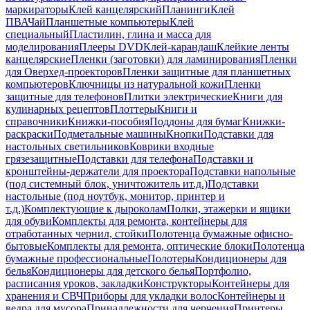
маркираторы
Клей канцелярский
Планинги
Клей
ПВА
Чай
Планшетные компьютеры
Клей
специальный
Пластилин, глина и масса для
моделирования
Плееры DVD
Клей-карандаш
Клейкие ленты
канцелярские
Пленки (заготовки) для ламинирования
Пленки
для Оверхед-проекторов
Пленки защитные для планшетных
компьютеров
Ключницы из натуральной кожи
Пленки
защитные для телефонов
Плитки электрические
Книги для
кулинарных рецептов
Плоттеры
Книги и
справочники
Книжки-пособия
Поддоны для бумаг
Книжки-
раскраски
Подметальные машины
Кнопки
Подставки для
настольных светильников
Коврики входные
грязезащитные
Подставки для телефона
Подставки и
кронштейны-держатели для проектора
Подставки напольные
(под системный блок, уничтожитель ит.д.)
Подставки
настольные (под ноутбук, монитор, принтер и
т.д.)
Комплектующие к дыроколам
Полки, этажерки и ящики
для обуви
Комплекты для ремонта, контейнеры для
отработанных чернил, стойки
Полотенца бумажные офисно-
бытовые
Комплекты для ремонта, оптические блоки
Полотенца
бумажные профессиональные
Полотеры
Кондиционеры для
белья
Кондиционеры для детского белья
Портфолио,
расписания уроков, закладки
Конструкторы
Контейнеры для
хранения и СВЧ
Приборы для укладки волос
Контейнеры и
ведра для мусора
Принадлежности для черчения
Принтеры