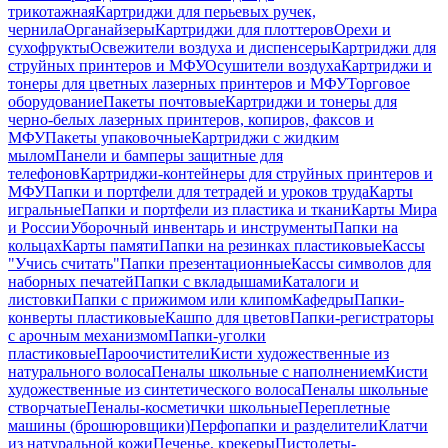
трикотажная
Картриджи для перьевых ручек,
чернила
Органайзеры
Картриджи для плоттеров
Орехи и
сухофрукты
Освежители воздуха и диспенсеры
Картриджи для
струйных принтеров и МФУ
Осушители воздуха
Картриджи и
тонеры для цветных лазерных принтеров и МФУ
Торговое
оборудование
Пакеты почтовые
Картриджи и тонеры для
черно-белых лазерных принтеров, копиров, факсов и
МФУ
Пакеты упаковочные
Картриджи с жидким
мылом
Панели и бамперы защитные для
телефонов
Картриджи-контейнеры для струйных принтеров и
МФУ
Папки и портфели для тетрадей и уроков труда
Карты
игральные
Папки и портфели из пластика и ткани
Карты Мира
и России
Уборочный инвентарь и инструменты
Папки на
кольцах
Карты памяти
Папки на резинках пластиковые
Кассы
"Учись считать"
Папки презентационные
Кассы символов для
наборных печатей
Папки с вкладышами
Каталоги и
листовки
Папки с прижимом или клипом
Кафедры
Папки-
конверты пластиковые
Кашпо для цветов
Папки-регистраторы
с арочным механизмом
Папки-уголки
пластиковые
Пароочистители
Кисти художественные из
натурального волоса
Пеналы школьные с наполнением
Кисти
художественные из синтетического волоса
Пеналы школьные
створчатые
Пеналы-косметички школьные
Переплетные
машины (брошюровщики)
Перфопапки и разделители
Клатчи
из натуральной кожи
Печенье, крекеры
Пистолеты-