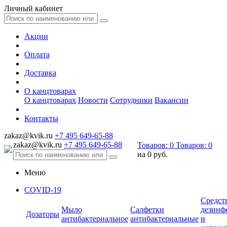
Личный кабинет
Акции
Оплата
Доставка
О канцтоварах
О канцтоварах
Новости
Сотрудники
Вакансии
Контакты
zakaz@kvik.ru
+7 495 649-65-88
zakaz@kvik.ru
+7 495 649-65-88
Товаров:
0
Товаров:
0
на
0 руб.
Меню
COVID-19
Средст
Мыло
Салфетки
дезинф
Дозаторы
антибактериальное
антибактериальные
и