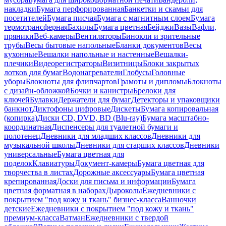
накладки
Бумага перфорированная
Банкетки и скамьи для
посетителей
Бумага писчая
Бумага с магнитным слоем
Бумага
термотрансферная
Бахилы
Бумага цветная
Бейджи
Вазы
Вафли,
пряники
Веб-камеры
Вентиляторы
Бинокли и зрительные
трубы
Весы бытовые напольные
Бланки документов
Весы
кухонные
Вешалки напольные и настенные
Вешалки-
плечики
Видеорегистраторы
Визитницы
Блоки закрытых
лотков для бумаг
Водонагреватели
Глобусы
Головные
уборы
Блокноты для флипчартов
Грамоты и дипломы
Блокноты
с дизайн-обложкой
Бочки и канистры
Брелоки для
ключей
Булавки
Держатели для бумаг
Детекторы и упаковщики
банкнот
Диктофоны цифровые
Дискеты
Бумага копировальная
(копирка)
Диски CD, DVD, BD (Blu-ray)
Бумага масштабно-
координатная
Диспенсеры для туалетной бумаги и
полотенец
Дневники для младших классов
Дневники для
музыкальной школы
Дневники для старших классов
Дневники
универсальные
Бумага цветная для
поделок
Клавиатуры
Документ-камеры
Бумага цветная для
творчества в листах
Дорожные аксессуары
Бумага цветная
крепированная
Доски для письма и информации
Бумага
цветная форматная в наборах
Дыроколы
Ежедневники с
покрытием "под кожу и ткань" бизнес-класса
Ванночки
детские
Ежедневники с покрытием "под кожу и ткань"
премиум-класса
Ватман
Ежедневники с твердой