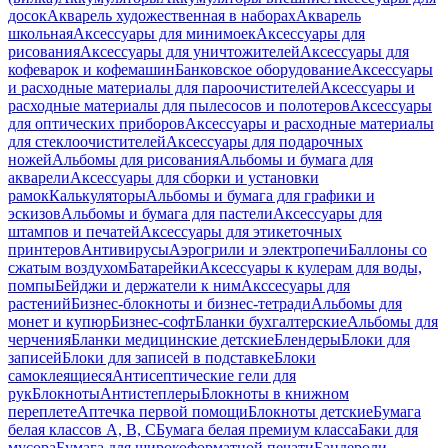
досок
Акварель художественная в наборах
Акварель
школьная
Аксессуары для минимоек
Аксессуары для
рисования
Аксессуары для уничтожителей
Аксессуары для
кофеварок и кофемашин
Банковское оборудование
Аксессуары
и расходные материалы для пароочистителей
Аксессуары и
расходные материалы для пылесосов и полотеров
Аксессуары
для оптических приборов
Аксессуары и расходные материалы
для стеклоочистителей
Аксессуары для подарочных
ножей
Альбомы для рисования
Альбомы и бумага для
акварели
Аксессуары для сборки и установки
рамок
Калькуляторы
Альбомы и бумага для графики и
эскизов
Альбомы и бумага для пастели
Аксессуары для
штампов и печатей
Аксессуары для этикеточных
принтеров
Антивирусы
Аэрогрили и электропечи
Баллоны со
сжатым воздухом
Батарейки
Аксессуары к кулерам для воды,
помпы
Бейджи и держатели к ним
Акссесуары для
растений
Бизнес-блокноты и бизнес-тетради
Альбомы для
монет и купюр
Бизнес-софт
Бланки бухгалтерские
Альбомы для
черчения
Бланки медицинские детские
Блендеры
Блоки для
записей
Блоки для записей в подставке
Блоки
самоклеящиеся
Антисептические гели для
рук
Блокноты
Антистеплеры
Блокноты в книжном
переплете
Аптечка первой помощи
Блокноты детские
Бумага
белая классов А, В, С
Бумага белая премиум класса
Баки для
мусора
Бумага для широкоформатной печати
Бандероли,