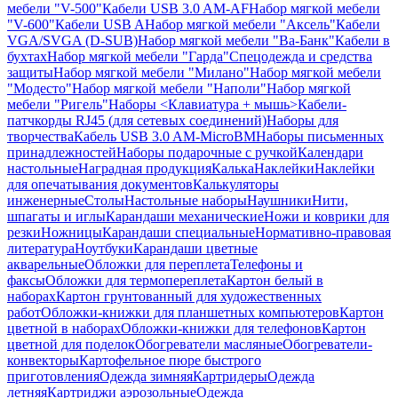
мебели "V-500"
Кабели USB 3.0 AM-AF
Набор мягкой мебели
"V-600"
Кабели USB A
Набор мягкой мебели "Аксель"
Кабели
VGA/SVGA (D-SUB)
Набор мягкой мебели "Ва-Банк"
Кабели в
бухтах
Набор мягкой мебели "Гарда"
Спецодежда и средства
защиты
Набор мягкой мебели "Милано"
Набор мягкой мебели
"Модесто"
Набор мягкой мебели "Наполи"
Набор мягкой
мебели "Ригель"
Наборы <Клавиатура + мышь>
Кабели-
патчкорды RJ45 (для сетевых соединений)
Наборы для
творчества
Кабель USB 3.0 AM-MicroBM
Наборы письменных
принадлежностей
Наборы подарочные с ручкой
Календари
настольные
Наградная продукция
Калька
Наклейки
Наклейки
для опечатывания документов
Калькуляторы
инженерные
Столы
Настольные наборы
Наушники
Нити,
шпагаты и иглы
Карандаши механические
Ножи и коврики для
резки
Ножницы
Карандаши специальные
Нормативно-правовая
литература
Ноутбуки
Карандаши цветные
акварельные
Обложки для переплета
Телефоны и
факсы
Обложки для термопереплета
Картон белый в
наборах
Картон грунтованный для художественных
работ
Обложки-книжки для планшетных компьютеров
Картон
цветной в наборах
Обложки-книжки для телефонов
Картон
цветной для поделок
Обогреватели масляные
Обогреватели-
конвекторы
Картофельное пюре быстрого
приготовления
Одежда зимняя
Картридеры
Одежда
летняя
Картриджи аэрозольные
Одежда