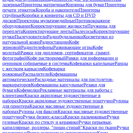
лазерные
Принтеры матричные
Корзины для бумаг
Принтеры
печати этикеток
Короба и накопители
Принтеры
струйные
Коробки и конверты для CD и DVD
дисков
Проекторы мультимедийные
Противокражное
оборудование
Корректирующие жидкости
Пружины для
переплета
Корректирующие ленты
Пылесосы
Корректирующие
ручки
Пылеуловители
Радиобудильники
Косметички из
натуральной кожи
Радиостанции
Кофе
зерновой
Радиотелефоны
Развивающие игры
Кофе
молотый
Рамки для дипломов, сертификатов, грамот,
фотографий
Кофе растворимый
Рамки для информации и
ценников собираемые в системы
Кофеварки капельные
Ранцы
с жестким каркасом
Кофеварки
рожковые
Распылители
Кофемашины
автоматические
Расходные материалы для пистолетов-
маркираторов
Кофемашины капсульные
Резаки для
бумаги
Кофемолки
Рекламные материалы для работы с
клиентами
Краски акриловые художественные в
наборах
Краски акриловые художественные поштучно
Рулоны
для принтера
Краски масляные художественные в
наборах
Рулоны для факсов
Краски масляные художественные
поштучно
Ручки бизнес-класса
Краски пальчиковые
Ручки
гелевые
Краски по стеклу и керамике
Ручки перьевые,
капиллярные, роллеры, "пиши-стирай"
Краски по ткани
Ручки
подарочные
Ручки шариковые автоматические
Крем