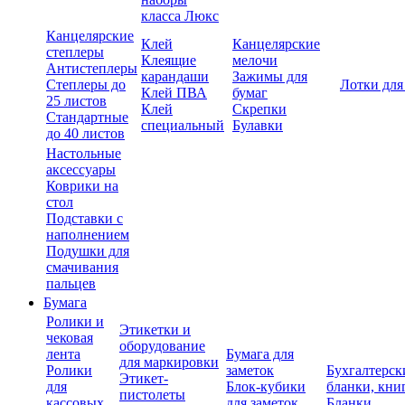
класса Люкс
Канцелярские
Клей
Канцелярские
степлеры
Клеящие
мелочи
Антистеплеры
карандаши
Зажимы для
Степлеры до
Лотки для
Клей ПВА
бумаг
25 листов
Клей
Скрепки
Стандартные
специальный
Булавки
до 40 листов
Настольные
аксессуары
Коврики на
стол
Подставки с
наполнением
Подушки для
смачивания
пальцев
Бумага
Ролики и
Этикетки и
чековая
оборудование
лента
Бумага для
для маркировки
Ролики
заметок
Бухгалтерск
Этикет-
для
Блок-кубики
бланки, кни
пистолеты
кассовых
для заметок
Бланки