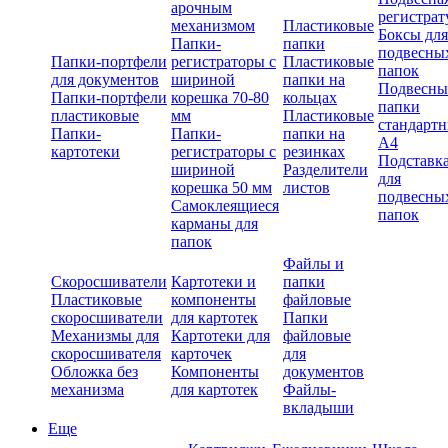
арочным
регистрат
механизмом
Пластиковые
Боксы для
Папки-
папки
подвесны
Папки-портфели
регистраторы с
Пластиковые
папок
для документов
шириной
папки на
Подвесны
Папки-портфели
корешка 70-80
кольцах
папки
пластиковые
мм
Пластиковые
стандарт
Папки-
Папки-
папки на
А4
картотеки
регистраторы с
резинках
Подставк
шириной
Разделители
для
корешка 50 мм
листов
подвесны
Самоклеящиеся
папок
карманы для
папок
Файлы и
Скоросшиватели
Картотеки и
папки
Пластиковые
компоненты
файловые
скоросшиватели
для картотек
Папки
Механизмы для
Картотеки для
файловые
скоросшивателя
карточек
для
Обложка без
Компоненты
документов
механизма
для картотек
Файлы-
вкладыши
Еще