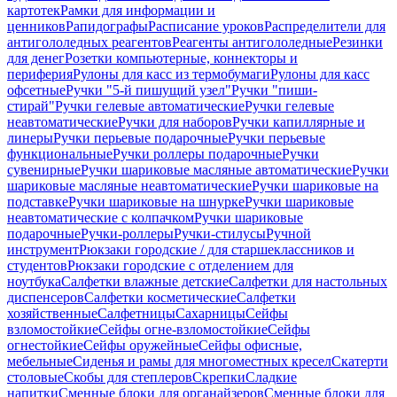
картотек
Рамки для информации и
ценников
Рапидографы
Расписание уроков
Распределители для
антигололедных реагентов
Реагенты антигололедные
Резинки
для денег
Розетки компьютерные, коннекторы и
периферия
Рулоны для касс из термобумаги
Рулоны для касс
офсетные
Ручки "5-й пишущий узел"
Ручки "пиши-
стирай"
Ручки гелевые автоматические
Ручки гелевые
неавтоматические
Ручки для наборов
Ручки капиллярные и
линеры
Ручки перьевые подарочные
Ручки перьевые
функциональные
Ручки роллеры подарочные
Ручки
сувенирные
Ручки шариковые масляные автоматические
Ручки
шариковые масляные неавтоматические
Ручки шариковые на
подставке
Ручки шариковые на шнурке
Ручки шариковые
неавтоматические с колпачком
Ручки шариковые
подарочные
Ручки-роллеры
Ручки-стилусы
Ручной
инструмент
Рюкзаки городские / для старшеклассников и
студентов
Рюкзаки городские с отделением для
ноутбука
Салфетки влажные детские
Салфетки для настольных
диспенсеров
Салфетки косметические
Салфетки
хозяйственные
Салфетницы
Сахарницы
Сейфы
взломостойкие
Сейфы огне-взломостойкие
Сейфы
огнестойкие
Сейфы оружейные
Сейфы офисные,
мебельные
Сиденья и рамы для многоместных кресел
Скатерти
столовые
Скобы для степлеров
Скрепки
Сладкие
напитки
Сменные блоки для органайзеров
Сменные блоки для