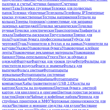
палочки и счеты
Счетчики банкнот
Счетчики
монет
Тазы
Тележки грузовые
Тележки для подвесных
папок
Тележки уборочные
Телескопы
Телефоны IP
Темперные
краски художественные
Тестеры напряжения
Тетради на
кольцах
Тонеры (порошок) совместимые для заправки
лазерных картриджей
Точилки механические
Точилки
ручные
Точилки электрические
Транспортиры
Трафареты и
лекала
Трафареты-раскраски
Треугольники
Тряпки для
пола
Туалетная бумага профессиональная
Тубусы для
чертежей
Тушь
Удлинители в бухтах и на рамках
Удлинители на
катушке
Указки
Упаковочная бумага
Упаковочные клейкие
ленты
Упаковочные рекламные материалы
Упаковщики
банкнот
Урны-пепельницы
Утюги
Уход за обувью и
одеждой
Фартуки
Фартуки для уроков труда
Фетр
Фильтры для
очистителя воздуха
Флаги и знамена
Фольга для
выпечки
Фольга цветная
Фотоаппараты
зеркальные
Фотоаппараты системные
(беззеркальные)
Фотобарабаны
Фотоаппараты
компактные
Хабы (разветвители) USB 2.0
Холсты на
картоне
Холсты на подрамнике
Цветная бумага, цветной
картон для квиллинга и оригами
Цветная пористая резина и
пластик
Циркули
Чайные и кофейные наборы
Чернила для
струйных принтеров и МФУ
Чертежные принадлежности для
доски
Чистящие и моющие средства для кухни
Чистящие
средства для досок
Швабры и комплекты для мытья