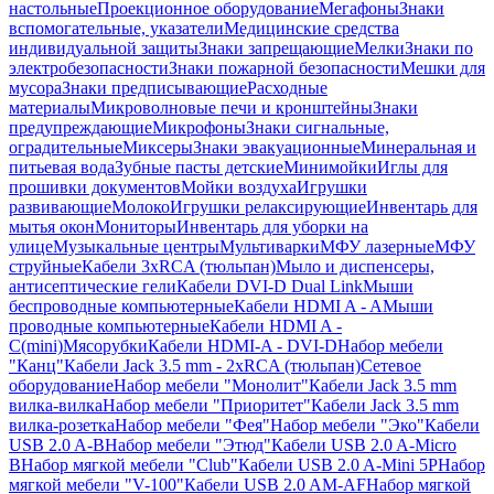
настольные
Проекционное оборудование
Мегафоны
Знаки
вспомогательные, указатели
Медицинские средства
индивидуальной защиты
Знаки запрещающие
Мелки
Знаки по
электробезопасности
Знаки пожарной безопасности
Мешки для
мусора
Знаки предписывающие
Расходные
материалы
Микроволновые печи и кронштейны
Знаки
предупреждающие
Микрофоны
Знаки сигнальные,
оградительные
Миксеры
Знаки эвакуационные
Минеральная и
питьевая вода
Зубные пасты детские
Минимойки
Иглы для
прошивки документов
Мойки воздуха
Игрушки
развивающие
Молоко
Игрушки релаксирующие
Инвентарь для
мытья окон
Мониторы
Инвентарь для уборки на
улице
Музыкальные центры
Мультиварки
МФУ лазерные
МФУ
струйные
Кабели 3xRCA (тюльпан)
Мыло и диспенсеры,
антисептические гели
Кабели DVI-D Dual Link
Мыши
беспроводные компьютерные
Кабели HDMI A - A
Мыши
проводные компьютерные
Кабели HDMI A -
C(mini)
Мясорубки
Кабели HDMI-A - DVI-D
Набор мебели
"Канц"
Кабели Jack 3.5 mm - 2xRCA (тюльпан)
Сетевое
оборудование
Набор мебели "Монолит"
Кабели Jack 3.5 mm
вилка-вилка
Набор мебели "Приоритет"
Кабели Jack 3.5 mm
вилка-розетка
Набор мебели "Фея"
Набор мебели "Эко"
Кабели
USB 2.0 A-B
Набор мебели "Этюд"
Кабели USB 2.0 A-Micro
B
Набор мягкой мебели "Club"
Кабели USB 2.0 A-Mini 5P
Набор
мягкой мебели "V-100"
Кабели USB 2.0 AM-AF
Набор мягкой