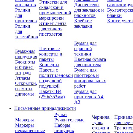
Этикетки для
аппаратов
Диспенсеры
самокопиру
складской и
Ролики
для закладок и
Бухгалтерск
промышленной
для
блокнотов
бланки
маркировки
принтеров
Клейкие
Книги учета
Этикет-лента
Ролики
закладки
для этикет-
для
пистолетов
телетайпов
Бумага для
Почтовые
офисной
Бумажная
конверты и
техники
продукция
пакеты
Цветная бумага
Блокноты
Конверты
для принтера
и бизнес-
Пакеты с
Бумага для
тетради
полиэтиленовой
плоттеров и
Атласы
воздушной
копировальных
Открытки,
подушкой
работ
грамоты,
Пакеты В4
Бумага для
дипломы
(250х353мм)
принтеров А4,
А3
Письменные принадлежности
Ручки
Чернила,
Принадл
Маркеры
Ручки гелевые
тушь,
для черч
Маркеры
Наборы
стержни
Транспо
перманентные
пишущих