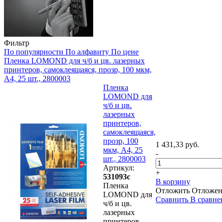
Фильтр
По популярности
По алфавиту
По цене
Пленка LOMOND для ч/б и цв. лазерных
принтеров, самоклеящаяся, прозр, 100 мкм,
А4, 25 шт., 2800003
Пленка
LOMOND для
ч/б и цв.
лазерных
принтеров,
самоклеящаяся,
прозр, 100
1 431,33 руб.
мкм, А4, 25
-
шт., 2800003
Артикул:
+
531093с
В корзину
Пленка
Отложить
Отложе
LOMOND для
Сравнить
В сравне
ч/б и цв.
лазерных
принтеров,