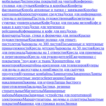
мобильные
Диспенсеры покрытий на унитаз
Конференц-
столики для стульев
Конфеты в коробках
Конфеты
фасованные
Короба архивные и папки с завязками
Коробки
картонные
Корректирующие средства
Доски для информации,
стенды и витрины
Пастель художественная
Косметички и
сумочки универсальные
Кофе
Доски для письма мелом
Кофе и
какао в капсулах
Доски для черчения и
рейсшины
Кофемашины и кофе для них
Доски-
флипчарты
Доски, стеки и формочки для лепки
Краски
художественные
Красящие ролики для этикет-
пистолетов
Дыроколы до 300 листов
Письменные и чертежные
принадлежности
Кресла детские
Дыроколы до 50 листов
Кресла
для персонала
Дыроколы на 1 отверстие
Кресла для приемных
и переговорных
Кресла для руководителей
Ежедневники с
покрытием "под кожу и ткань"
Кронштейны для
мониторов
Кронштейны-крепления для телевизоров
Кулеры
для воды и аксессуары к ним
Емкости для сыпучих
продуктов
Кухонные комбайны
Ламинаторы
Заварники
Лампы
люминесцентные энергосберегающие
Лампы
накаливания
Зажимы для купюр
Лапша быстрого
приготовления
Закладки
Ластики, резинки
стирательные
Магнитолы
Маникюрные
наборы
Маркеры
Зарядные устройства для портативной
электроники
Маршрутизаторы, модемы и сплиттеры
Защитные
покрытия
Машинки для стрижки волос
Звонки