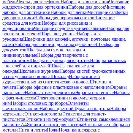
мебели
Чехлы для телефонов
Наборы для выжигания
Чистящие
жидкости-спреи для оргтехники
Наборы для досок
Чистящие
наборы для оргтехники
Наборы для лепки
Чистящие салфетки
для оргтехники
Наборы для первоклассников
Чистящие
средства для кухни
Наборы для рисования и
моделирования
Чистящие средства универсальные
Наборы для
росписи по стеклу
Шары воздушные
Наборы для
рукоделия
Шкафчики для ключей, аптечки, почтовые ящики,
лотки
Наборы для специй, доски разделочные
Шкафы для
документов
Шкафы для сумок, одежды и
индивидуальные
Наборы для творчества с
пластилином
Шкафы и тумбы для картотек
Наборы запасных
грифелей для циркулей
Шкафы тканевые для
одежды
Школьные журналы
Наборы кистей художественных
из натурального волоса
Шоколад
Наборы кистей
художественных из синтетического волоса
Штампы и
печати
Наборы офисные пластиковые с наполнением
Экраны
напольные
Наборы с ежедневником
Экраны настенные
Наборы
с френч-прессом
Электровеники и аккумуляторы к
ним
Наборы столовых приборов
Элементы
светоотражающие
Наборы цветной бумаги и картона
Наборы
чертежные
Этикет-пистолеты
Этикетки для этикет-
пистолетов
Этикетки из термобумаги
Этикетки самоклеящиеся
на листе А4
Ящики и лотки для кассира
Настольные наборы из
металла
Нити и ленты
Ножи
Ножи канцелярские