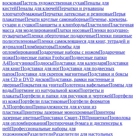
восковая
Пастель художественная сухая
Пеналы для
кистей
Пеналы для ключей
Перчатки и рукавицы
хлопчатобумажные
Перчатки латексные и резиновые
Перья
плакатные
Печати круглые самонаборные
Печенье, крекеры,
сухари и сушки
Планшеты и клипборды
Пластилин
Пластичная
масса для моделирования
Платки носовые
Пленки воздушно-
пузырчатые
Пленки оберточные подарочные
Пленки пищевые
полиэтиленовые
Пленки самоклеящиеся для книг, тетрадей и
журналов
Пломбираторы
Пломбы для
опломбирования
Подарочные наборы с ножом
Подарочные
ножи
Подвесные папки Foolscap
Подвесные папки
А4
Подгузники
Подносы
Подставки для календаря
Подставки
для книг
Подставки для ног
Подставки для подвесных
папок
Подставки для скрепок магнитные
Подставки и боксы
для CD и DVD дисков
Подставки, рамки настенные и
дверные
Покрытия на унитаз
Полотенца вафельные
Помпы для
воды
Портмоне из натуральной кожи
Портреты и
плакаты
Портфели и папки для рисунков и чертежей
Портфели
из кожи
Портфели пластиковые
Портфели форматов
А3
Портфолио
Принадлежности для кухни из
пластика
Принтеры лазерные монохромные
Принтеры
лазерные цветные
Приставки Смарт-ТВ
Прищепки
Проволока
для опломбирования
Протирочная бумага и диспенсеры к
ней
Профессиональные наборы для
художников
Разделители
Разделители для настольных