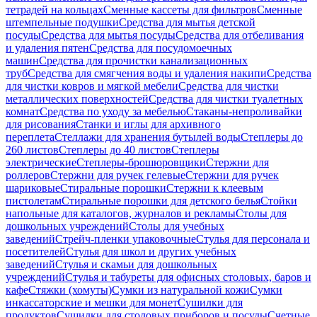
тетрадей на кольцах
Сменные кассеты для фильтров
Сменные
штемпельные подушки
Средства для мытья детской
посуды
Средства для мытья посуды
Средства для отбеливания
и удаления пятен
Средства для посудомоечных
машин
Средства для прочистки канализационных
труб
Средства для смягчения воды и удаления накипи
Средства
для чистки ковров и мягкой мебели
Средства для чистки
металлических поверхностей
Средства для чистки туалетных
комнат
Средства по уходу за мебелью
Стаканы-непроливайки
для рисования
Станки и иглы для архивного
переплета
Стеллажи для хранения бутылей воды
Степлеры до
260 листов
Степлеры до 40 листов
Степлеры
электрические
Степлеры-брошюровщики
Стержни для
роллеров
Стержни для ручек гелевые
Стержни для ручек
шариковые
Стиральные порошки
Стержни к клеевым
пистолетам
Стиральные порошки для детского белья
Стойки
напольные для каталогов, журналов и рекламы
Столы для
дошкольных учреждений
Столы для учебных
заведений
Стрейч-пленки упаковочные
Стулья для персонала и
посетителей
Стулья для школ и других учебных
заведений
Стулья и скамьи для дошкольных
учреждений
Стулья и табуреты для офисных столовых, баров и
кафе
Стяжки (хомуты)
Сумки из натуральной кожи
Сумки
инкассаторские и мешки для монет
Сушилки для
продуктов
Сушилки для столовых приборов и посуды
Счетные