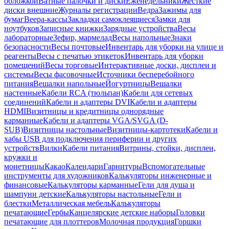
обложкой
Ватные палочки и диски
Еженедельники
Жесткие
диски внешние
Журналы регистрации
Ведра
Зажимы для
бумаг
Веера-кассы
Закладки самоклеящиеся
Замки для
ноутбуков
Записные книжки
Зарядные устройства
Весы
лабораторные
Зефир, мармелад
Весы напольные
Знаки
безопасности
Весы почтовые
Инвентарь для уборки на улице и
реагенты
Весы с печатью этикеток
Инвентарь для уборки
помещений
Весы торговые
Интерактивные доски, дисплеи и
системы
Весы фасовочные
Источники бесперебойного
питания
Вешалки напольные
Йогуртницы
Вешалки
настенные
Кабели RCA (тюльпан)
Кабели для сетевых
соединений
Кабели и адаптеры DVI
Кабели и адаптеры
HDMI
Визитницы и кредитницы однорядные
карманные
Кабели и адаптеры VGA/SVGA (D-
SUB)
Визитницы настольные
Визитницы-картотеки
Кабели и
хабы USB для подключения периферии и других
устройств
Вилки
Кабели питания
Витрины, стойки, дисплеи,
кружки и
монетницы
Какао
Календари
Гарнитуры
Вспомогательные
инструменты для художников
Калькуляторы инженерные и
финансовые
Калькуляторы карманные
Гели для душа и
шампуни детские
Калькуляторы настольные
Гели и
блестки
Металлическая мебель
Калькуляторы
печатающие
Гербы
Канцелярские детские наборы
Головки
печатающие для плоттеров
Молочная продукция
Горшки