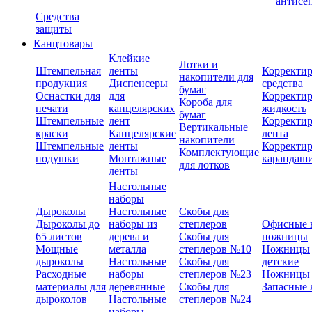
антисе
Средства
защиты
Канцтовары
Клейкие
Лотки и
Штемпельная
ленты
Корректи
накопители для
продукция
Диспенсеры
средства
бумаг
Оснастки для
для
Корректи
Короба для
печати
канцелярских
жидкость
бумаг
Штемпельные
лент
Корректи
Вертикальные
краски
Канцелярские
лента
накопители
Штемпельные
ленты
Корректи
Комплектующие
подушки
Монтажные
карандаш
для лотков
ленты
Настольные
наборы
Дыроколы
Настольные
Скобы для
Дыроколы до
наборы из
степлеров
Офисные 
65 листов
дерева и
Скобы для
ножницы
Мощные
металла
степлеров №10
Ножницы
дыроколы
Настольные
Скобы для
детские
Расходные
наборы
степлеров №23
Ножницы
материалы для
деревянные
Скобы для
Запасные 
дыроколов
Настольные
степлеров №24
наборы