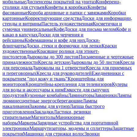
мобильные
Диспенсеры покрытий на унитаз
Конференц-
столики для стульев
Конфеты в коробках
Конфеты
фасованные
Короба архивные и папки с завязками
Коробки
картонные
Корректирующие средства
Доски для информации,
стенды и витрины
Пастель художественная
Косметички и
сумочки универсальные
Кофе
Доски для письма мелом
Кофе и
какао в капсулах
Доски для черчения и
рейсшины
Кофемашины и кофе для них
Доски-
флипчарты
Доски, стеки и формочки для лепки
Краски
художественные
Красящие ролики для этикет-
пистолетов
Дыроколы до 300 листов
Письменные и чертежные
принадлежности
Кресла детские
Дыроколы до 50 листов
Кресла
для персонала
Дыроколы на 1 отверстие
Кресла для приемных
и переговорных
Кресла для руководителей
Ежедневники с
покрытием "под кожу и ткань"
Кронштейны для
мониторов
Кронштейны-крепления для телевизоров
Кулеры
для воды и аксессуары к ним
Емкости для сыпучих
продуктов
Кухонные комбайны
Ламинаторы
Заварники
Лампы
люминесцентные энергосберегающие
Лампы
накаливания
Зажимы для купюр
Лапша быстрого
приготовления
Закладки
Ластики, резинки
стирательные
Магнитолы
Маникюрные
наборы
Маркеры
Зарядные устройства для портативной
электроники
Маршрутизаторы, модемы и сплиттеры
Защитные
покрытия
Машинки для стрижки волос
Звонки