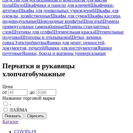
пола
Шило
Шкафчики и панели для ключей
Шкафчики-
аптечки
Шкафы для дошкольных учреждений
Шкафы для
одежды, хозяйственные
Шкафы для сумок
Шкафы кассира,
индивидуальные
Шоколадные конфеты
Шпагаты
Штампы
прямоугольные самонаборные
Штампы стандартных
слов
Штативы для селфи
Штемпельная краска
Штемпельные
подушки
Штопоры и открывалки
Щетки, веники,
совки
Электробритвы
Ящики для денег, ценностей,
документов, печатей
Ящики для инструментов
Ящики
почтовые
Ящики, боксы и корзины универсальные
Перчатки и рукавицы
хлопчатобумажные
Цена
от
до
Название торговой марки
-
ЛАЙМА
Показать
Сбросить
Каталог
COVID-19