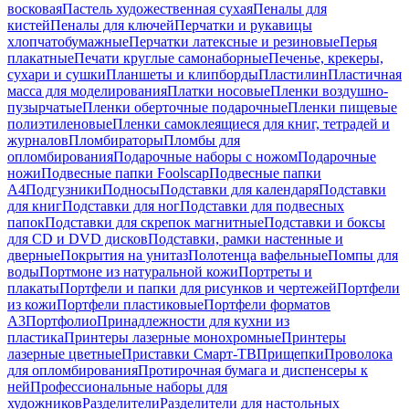
восковая
Пастель художественная сухая
Пеналы для
кистей
Пеналы для ключей
Перчатки и рукавицы
хлопчатобумажные
Перчатки латексные и резиновые
Перья
плакатные
Печати круглые самонаборные
Печенье, крекеры,
сухари и сушки
Планшеты и клипборды
Пластилин
Пластичная
масса для моделирования
Платки носовые
Пленки воздушно-
пузырчатые
Пленки оберточные подарочные
Пленки пищевые
полиэтиленовые
Пленки самоклеящиеся для книг, тетрадей и
журналов
Пломбираторы
Пломбы для
опломбирования
Подарочные наборы с ножом
Подарочные
ножи
Подвесные папки Foolscap
Подвесные папки
А4
Подгузники
Подносы
Подставки для календаря
Подставки
для книг
Подставки для ног
Подставки для подвесных
папок
Подставки для скрепок магнитные
Подставки и боксы
для CD и DVD дисков
Подставки, рамки настенные и
дверные
Покрытия на унитаз
Полотенца вафельные
Помпы для
воды
Портмоне из натуральной кожи
Портреты и
плакаты
Портфели и папки для рисунков и чертежей
Портфели
из кожи
Портфели пластиковые
Портфели форматов
А3
Портфолио
Принадлежности для кухни из
пластика
Принтеры лазерные монохромные
Принтеры
лазерные цветные
Приставки Смарт-ТВ
Прищепки
Проволока
для опломбирования
Протирочная бумага и диспенсеры к
ней
Профессиональные наборы для
художников
Разделители
Разделители для настольных