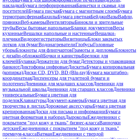
накладки
Бумага перфорированная
Банкетки и скамьи для
посетителей
Бумага писчая
Бумага с магнитным слоем
Бумага
термотрансферная
Бахилы
Бумага цветная
Бейджи
Вазы
Вафли,
пряники
Веб-камеры
Вентиляторы
Бинокли и зрительные
трубы
Весы бытовые напольные
Бланки документов
Весы
кухонные
Вешалки напольные и настенные
Вешалки-
плечики
Видеорегистраторы
Визитницы
Блоки закрытых
лотков для бумаг
Водонагреватели
Глобусы
Головные
уборы
Блокноты для флипчартов
Грамоты и дипломы
Блокноты
с дизайн-обложкой
Бочки и канистры
Брелоки для
ключей
Булавки
Держатели для бумаг
Детекторы и упаковщики
банкнот
Диктофоны цифровые
Дискеты
Бумага копировальная
(копирка)
Диски CD, DVD, BD (Blu-ray)
Бумага масштабно-
координатная
Диспенсеры для туалетной бумаги и
полотенец
Дневники для младших классов
Дневники для
музыкальной школы
Дневники для старших классов
Дневники
универсальные
Бумага цветная для
поделок
Клавиатуры
Документ-камеры
Бумага цветная для
творчества в листах
Дорожные аксессуары
Бумага цветная
крепированная
Доски для письма и информации
Бумага
цветная форматная в наборах
Дыроколы
Ежедневники с
покрытием "под кожу и ткань" бизнес-класса
Ванночки
детские
Ежедневники с покрытием "под кожу и ткань"
премиум-класса
Ватман
Ежедневники с твердой