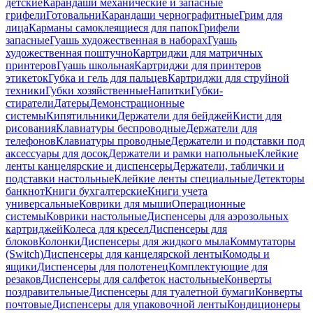
детские
Карандаши механические и запасные
грифели
Готовальни
Карандаши чернографитные
Грим для
лица
Карманы самоклеящиеся для папок
Грифели
запасные
Гуашь художественная в наборах
Гуашь
художественная поштучно
Картриджи для матричных
принтеров
Гуашь школьная
Картриджи для принтеров
этикеток
Губка и гель для пальцев
Картриджи для струйной
техники
Губки хозяйственные
Напитки
Губки-
стиратели
Датеры
Демонстрационные
системы
Кипятильники
Держатели для бейджей
Кисти для
рисования
Клавиатуры беспроводные
Держатели для
телефонов
Клавиатуры проводные
Держатели и подставки под
аксессуары для досок
Держатели и рамки напольные
Клейкие
ленты канцелярские и диспенсеры
Держатели, таблички и
подставки настольные
Клейкие ленты специальные
Детекторы
банкнот
Книги бухгалтерские
Книги учета
универсальные
Коврики для мыши
Операционные
системы
Коврики настольные
Диспенсеры для аэрозольных
картриджей
Колеса для кресел
Диспенсеры для
блоков
Колонки
Диспенсеры для жидкого мыла
Коммутаторы
(Switch)
Диспенсеры для канцелярской ленты
Комоды и
ящики
Диспенсеры для полотенец
Комплектующие для
резаков
Диспенсеры для салфеток настольные
Конверты
поздравительные
Диспенсеры для туалетной бумаги
Конверты
почтовые
Диспенсеры для упаковочной ленты
Кондиционеры