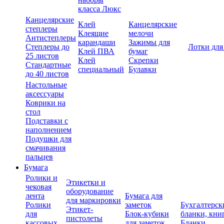
класса Люкс
Канцелярские
Клей
Канцелярские
степлеры
Клеящие
мелочи
Антистеплеры
карандаши
Зажимы для
Степлеры до
Лотки для
Клей ПВА
бумаг
25 листов
Клей
Скрепки
Стандартные
специальный
Булавки
до 40 листов
Настольные
аксессуары
Коврики на
стол
Подставки с
наполнением
Подушки для
смачивания
пальцев
Бумага
Ролики и
Этикетки и
чековая
оборудование
лента
Бумага для
для маркировки
Ролики
заметок
Бухгалтерск
Этикет-
для
Блок-кубики
бланки, кни
пистолеты
кассовых
для заметок
Бланки