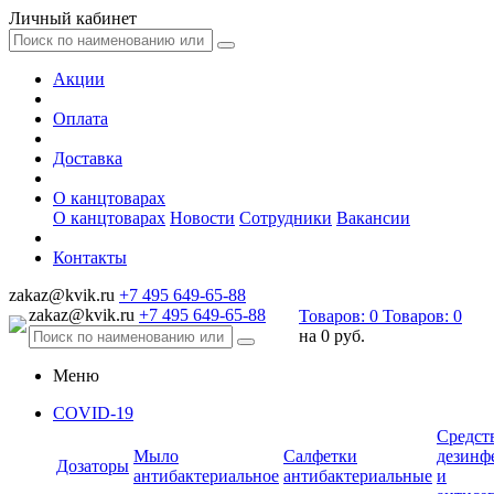
Личный кабинет
Акции
Оплата
Доставка
О канцтоварах
О канцтоварах
Новости
Сотрудники
Вакансии
Контакты
zakaz@kvik.ru
+7 495 649-65-88
zakaz@kvik.ru
+7 495 649-65-88
Товаров:
0
Товаров:
0
на
0 руб.
Меню
COVID-19
Средст
Мыло
Салфетки
дезинф
Дозаторы
антибактериальное
антибактериальные
и