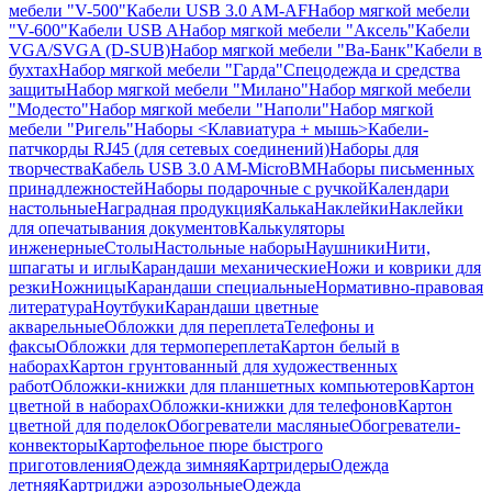
мебели "V-500"
Кабели USB 3.0 AM-AF
Набор мягкой мебели
"V-600"
Кабели USB A
Набор мягкой мебели "Аксель"
Кабели
VGA/SVGA (D-SUB)
Набор мягкой мебели "Ва-Банк"
Кабели в
бухтах
Набор мягкой мебели "Гарда"
Спецодежда и средства
защиты
Набор мягкой мебели "Милано"
Набор мягкой мебели
"Модесто"
Набор мягкой мебели "Наполи"
Набор мягкой
мебели "Ригель"
Наборы <Клавиатура + мышь>
Кабели-
патчкорды RJ45 (для сетевых соединений)
Наборы для
творчества
Кабель USB 3.0 AM-MicroBM
Наборы письменных
принадлежностей
Наборы подарочные с ручкой
Календари
настольные
Наградная продукция
Калька
Наклейки
Наклейки
для опечатывания документов
Калькуляторы
инженерные
Столы
Настольные наборы
Наушники
Нити,
шпагаты и иглы
Карандаши механические
Ножи и коврики для
резки
Ножницы
Карандаши специальные
Нормативно-правовая
литература
Ноутбуки
Карандаши цветные
акварельные
Обложки для переплета
Телефоны и
факсы
Обложки для термопереплета
Картон белый в
наборах
Картон грунтованный для художественных
работ
Обложки-книжки для планшетных компьютеров
Картон
цветной в наборах
Обложки-книжки для телефонов
Картон
цветной для поделок
Обогреватели масляные
Обогреватели-
конвекторы
Картофельное пюре быстрого
приготовления
Одежда зимняя
Картридеры
Одежда
летняя
Картриджи аэрозольные
Одежда