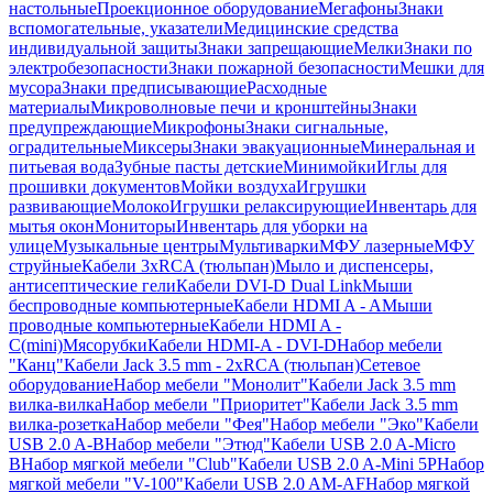
настольные
Проекционное оборудование
Мегафоны
Знаки
вспомогательные, указатели
Медицинские средства
индивидуальной защиты
Знаки запрещающие
Мелки
Знаки по
электробезопасности
Знаки пожарной безопасности
Мешки для
мусора
Знаки предписывающие
Расходные
материалы
Микроволновые печи и кронштейны
Знаки
предупреждающие
Микрофоны
Знаки сигнальные,
оградительные
Миксеры
Знаки эвакуационные
Минеральная и
питьевая вода
Зубные пасты детские
Минимойки
Иглы для
прошивки документов
Мойки воздуха
Игрушки
развивающие
Молоко
Игрушки релаксирующие
Инвентарь для
мытья окон
Мониторы
Инвентарь для уборки на
улице
Музыкальные центры
Мультиварки
МФУ лазерные
МФУ
струйные
Кабели 3xRCA (тюльпан)
Мыло и диспенсеры,
антисептические гели
Кабели DVI-D Dual Link
Мыши
беспроводные компьютерные
Кабели HDMI A - A
Мыши
проводные компьютерные
Кабели HDMI A -
C(mini)
Мясорубки
Кабели HDMI-A - DVI-D
Набор мебели
"Канц"
Кабели Jack 3.5 mm - 2xRCA (тюльпан)
Сетевое
оборудование
Набор мебели "Монолит"
Кабели Jack 3.5 mm
вилка-вилка
Набор мебели "Приоритет"
Кабели Jack 3.5 mm
вилка-розетка
Набор мебели "Фея"
Набор мебели "Эко"
Кабели
USB 2.0 A-B
Набор мебели "Этюд"
Кабели USB 2.0 A-Micro
B
Набор мягкой мебели "Club"
Кабели USB 2.0 A-Mini 5P
Набор
мягкой мебели "V-100"
Кабели USB 2.0 AM-AF
Набор мягкой