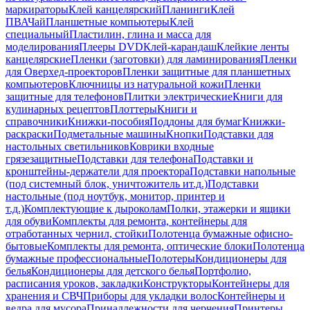
маркираторы
Клей канцелярский
Планинги
Клей
ПВА
Чай
Планшетные компьютеры
Клей
специальный
Пластилин, глина и масса для
моделирования
Плееры DVD
Клей-карандаш
Клейкие ленты
канцелярские
Пленки (заготовки) для ламинирования
Пленки
для Оверхед-проекторов
Пленки защитные для планшетных
компьютеров
Ключницы из натуральной кожи
Пленки
защитные для телефонов
Плитки электрические
Книги для
кулинарных рецептов
Плоттеры
Книги и
справочники
Книжки-пособия
Поддоны для бумаг
Книжки-
раскраски
Подметальные машины
Кнопки
Подставки для
настольных светильников
Коврики входные
грязезащитные
Подставки для телефона
Подставки и
кронштейны-держатели для проектора
Подставки напольные
(под системный блок, уничтожитель ит.д.)
Подставки
настольные (под ноутбук, монитор, принтер и
т.д.)
Комплектующие к дыроколам
Полки, этажерки и ящики
для обуви
Комплекты для ремонта, контейнеры для
отработанных чернил, стойки
Полотенца бумажные офисно-
бытовые
Комплекты для ремонта, оптические блоки
Полотенца
бумажные профессиональные
Полотеры
Кондиционеры для
белья
Кондиционеры для детского белья
Портфолио,
расписания уроков, закладки
Конструкторы
Контейнеры для
хранения и СВЧ
Приборы для укладки волос
Контейнеры и
ведра для мусора
Принадлежности для черчения
Принтеры