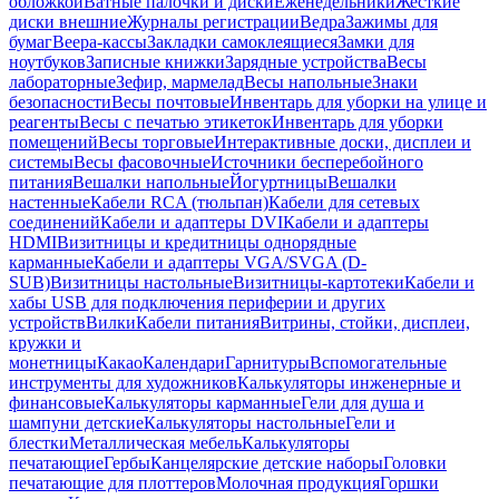
обложкой
Ватные палочки и диски
Еженедельники
Жесткие
диски внешние
Журналы регистрации
Ведра
Зажимы для
бумаг
Веера-кассы
Закладки самоклеящиеся
Замки для
ноутбуков
Записные книжки
Зарядные устройства
Весы
лабораторные
Зефир, мармелад
Весы напольные
Знаки
безопасности
Весы почтовые
Инвентарь для уборки на улице и
реагенты
Весы с печатью этикеток
Инвентарь для уборки
помещений
Весы торговые
Интерактивные доски, дисплеи и
системы
Весы фасовочные
Источники бесперебойного
питания
Вешалки напольные
Йогуртницы
Вешалки
настенные
Кабели RCA (тюльпан)
Кабели для сетевых
соединений
Кабели и адаптеры DVI
Кабели и адаптеры
HDMI
Визитницы и кредитницы однорядные
карманные
Кабели и адаптеры VGA/SVGA (D-
SUB)
Визитницы настольные
Визитницы-картотеки
Кабели и
хабы USB для подключения периферии и других
устройств
Вилки
Кабели питания
Витрины, стойки, дисплеи,
кружки и
монетницы
Какао
Календари
Гарнитуры
Вспомогательные
инструменты для художников
Калькуляторы инженерные и
финансовые
Калькуляторы карманные
Гели для душа и
шампуни детские
Калькуляторы настольные
Гели и
блестки
Металлическая мебель
Калькуляторы
печатающие
Гербы
Канцелярские детские наборы
Головки
печатающие для плоттеров
Молочная продукция
Горшки