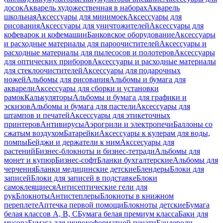
досок
Акварель художественная в наборах
Акварель
школьная
Аксессуары для минимоек
Аксессуары для
рисования
Аксессуары для уничтожителей
Аксессуары для
кофеварок и кофемашин
Банковское оборудование
Аксессуары
и расходные материалы для пароочистителей
Аксессуары и
расходные материалы для пылесосов и полотеров
Аксессуары
для оптических приборов
Аксессуары и расходные материалы
для стеклоочистителей
Аксессуары для подарочных
ножей
Альбомы для рисования
Альбомы и бумага для
акварели
Аксессуары для сборки и установки
рамок
Калькуляторы
Альбомы и бумага для графики и
эскизов
Альбомы и бумага для пастели
Аксессуары для
штампов и печатей
Аксессуары для этикеточных
принтеров
Антивирусы
Аэрогрили и электропечи
Баллоны со
сжатым воздухом
Батарейки
Аксессуары к кулерам для воды,
помпы
Бейджи и держатели к ним
Акссесуары для
растений
Бизнес-блокноты и бизнес-тетради
Альбомы для
монет и купюр
Бизнес-софт
Бланки бухгалтерские
Альбомы для
черчения
Бланки медицинские детские
Блендеры
Блоки для
записей
Блоки для записей в подставке
Блоки
самоклеящиеся
Антисептические гели для
рук
Блокноты
Антистеплеры
Блокноты в книжном
переплете
Аптечка первой помощи
Блокноты детские
Бумага
белая классов А, В, С
Бумага белая премиум класса
Баки для
мусора
Бумага для широкоформатной печати
Бандероли,