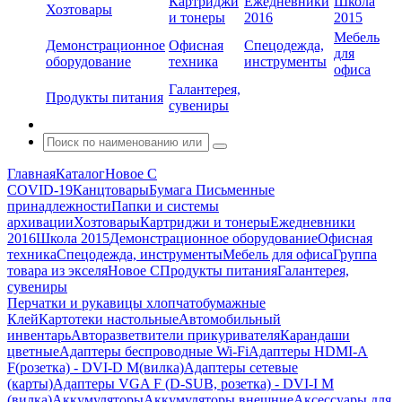
Картриджи
Ежедневники
Школа
Хозтовары
и тонеры
2016
2015
Мебель
Демонстрационное
Офисная
Спецодежда,
для
оборудование
техника
инструменты
офиса
Галантерея,
Продукты питания
сувениры
Главная
Каталог
Новое С
COVID-19
Канцтовары
Бумага
Письменные
принадлежности
Папки и системы
архивации
Хозтовары
Картриджи и тонеры
Ежедневники
2016
Школа 2015
Демонстрационное оборудование
Офисная
техника
Спецодежда, инструменты
Мебель для офиса
Группа
товара из экселя
Новое С
Продукты питания
Галантерея,
сувениры
Перчатки и рукавицы хлопчатобумажные
Клей
Картотеки настольные
Автомобильный
инвентарь
Авторазветвители прикуривателя
Карандаши
цветные
Адаптеры беспроводные Wi-Fi
Адаптеры HDMI-A
F(розетка) - DVI-D M(вилка)
Адаптеры сетевые
(карты)
Адаптеры VGA F (D-SUB, розетка) - DVI-I M
(вилка)
Аккумуляторы
Аккумуляторы внешние
Аксессуары для