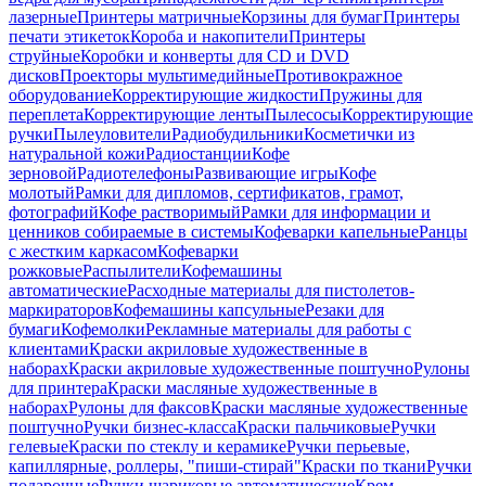
лазерные
Принтеры матричные
Корзины для бумаг
Принтеры
печати этикеток
Короба и накопители
Принтеры
струйные
Коробки и конверты для CD и DVD
дисков
Проекторы мультимедийные
Противокражное
оборудование
Корректирующие жидкости
Пружины для
переплета
Корректирующие ленты
Пылесосы
Корректирующие
ручки
Пылеуловители
Радиобудильники
Косметички из
натуральной кожи
Радиостанции
Кофе
зерновой
Радиотелефоны
Развивающие игры
Кофе
молотый
Рамки для дипломов, сертификатов, грамот,
фотографий
Кофе растворимый
Рамки для информации и
ценников собираемые в системы
Кофеварки капельные
Ранцы
с жестким каркасом
Кофеварки
рожковые
Распылители
Кофемашины
автоматические
Расходные материалы для пистолетов-
маркираторов
Кофемашины капсульные
Резаки для
бумаги
Кофемолки
Рекламные материалы для работы с
клиентами
Краски акриловые художественные в
наборах
Краски акриловые художественные поштучно
Рулоны
для принтера
Краски масляные художественные в
наборах
Рулоны для факсов
Краски масляные художественные
поштучно
Ручки бизнес-класса
Краски пальчиковые
Ручки
гелевые
Краски по стеклу и керамике
Ручки перьевые,
капиллярные, роллеры, "пиши-стирай"
Краски по ткани
Ручки
подарочные
Ручки шариковые автоматические
Крем