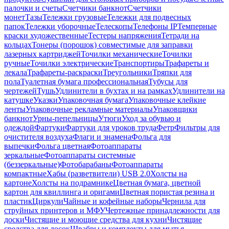
палочки и счеты
Счетчики банкнот
Счетчики
монет
Тазы
Тележки грузовые
Тележки для подвесных
папок
Тележки уборочные
Телескопы
Телефоны IP
Темперные
краски художественные
Тестеры напряжения
Тетради на
кольцах
Тонеры (порошок) совместимые для заправки
лазерных картриджей
Точилки механические
Точилки
ручные
Точилки электрические
Транспортиры
Трафареты и
лекала
Трафареты-раскраски
Треугольники
Тряпки для
пола
Туалетная бумага профессиональная
Тубусы для
чертежей
Тушь
Удлинители в бухтах и на рамках
Удлинители на
катушке
Указки
Упаковочная бумага
Упаковочные клейкие
ленты
Упаковочные рекламные материалы
Упаковщики
банкнот
Урны-пепельницы
Утюги
Уход за обувью и
одеждой
Фартуки
Фартуки для уроков труда
Фетр
Фильтры для
очистителя воздуха
Флаги и знамена
Фольга для
выпечки
Фольга цветная
Фотоаппараты
зеркальные
Фотоаппараты системные
(беззеркальные)
Фотобарабаны
Фотоаппараты
компактные
Хабы (разветвители) USB 2.0
Холсты на
картоне
Холсты на подрамнике
Цветная бумага, цветной
картон для квиллинга и оригами
Цветная пористая резина и
пластик
Циркули
Чайные и кофейные наборы
Чернила для
струйных принтеров и МФУ
Чертежные принадлежности для
доски
Чистящие и моющие средства для кухни
Чистящие
средства для досок
Швабры и комплекты для мытья