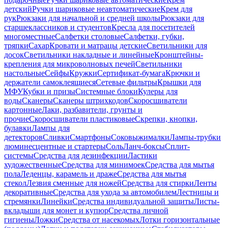
детский
Ручки шариковые неавтоматические
Крем для
рук
Рюкзаки для начальной и средней школы
Рюкзаки для
старшеклассников и студентов
Кресла для посетителей
многоместные
Салфетки столовые
Салфетки, губки,
тряпки
Сахар
Кровати и матрацы детские
Светильники для
досок
Светильники накладные и линейные
Кронштейны-
крепления для микроволновых печей
Светильники
настольные
Сейфы
Кружки
Сертификат-бумага
Крючки и
держатели самоклеящиеся
Сетевые фильтры
Крышки для
МФУ
Кубки и призы
Системные блоки
Кулеры для
воды
Сканеры
Сканеры штрихкодов
Скоросшиватели
картонные
Лаки, разбавители, грунты и
прочие
Скоросшиватели пластиковые
Скрепки, кнопки,
булавки
Лампы для
детекторов
Сливки
Смартфоны
Соковыжималки
Лампы-трубки
люминесцентные и стартеры
Соль
Ланч-боксы
Сплит-
системы
Средства для дезинфекции
Ластики
художественные
Средства для минимоек
Средства для мытья
пола
Леденцы, карамель и драже
Средства для мытья
стекол
Лезвия сменные для ножей
Средства для стирки
Ленты
декоративные
Средства для ухода за автомобилем
Лестницы и
стремянки
Линейки
Средства индивидуальной защиты
Листы-
вкладыши для монет и купюр
Средства личной
гигиены
Ложки
Средства от насекомых
Лотки горизонтальные