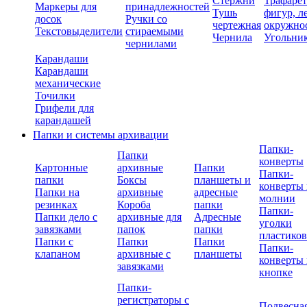
Стержни
Трафаре
Маркеры для
принадлежностей
Тушь
фигур, л
досок
Ручки со
чертежная
окружно
Текстовыделители
стираемыми
Чернила
Угольни
чернилами
Карандаши
Карандаши
механические
Точилки
Грифели для
карандашей
Папки и системы архивации
Папки-
Папки
конверты
Картонные
архивные
Папки
Папки-
папки
Боксы
планшеты и
конверты 
Папки на
архивные
адресные
молнии
резинках
Короба
папки
Папки-
Папки дело с
архивные для
Адресные
уголки
завязками
папок
папки
пластико
Папки с
Папки
Папки
Папки-
клапаном
архивные с
планшеты
конверты 
завязками
кнопке
Папки-
регистраторы с
Подвесна