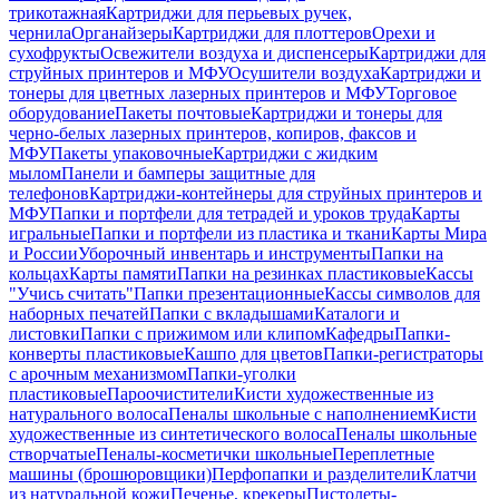
трикотажная
Картриджи для перьевых ручек,
чернила
Органайзеры
Картриджи для плоттеров
Орехи и
сухофрукты
Освежители воздуха и диспенсеры
Картриджи для
струйных принтеров и МФУ
Осушители воздуха
Картриджи и
тонеры для цветных лазерных принтеров и МФУ
Торговое
оборудование
Пакеты почтовые
Картриджи и тонеры для
черно-белых лазерных принтеров, копиров, факсов и
МФУ
Пакеты упаковочные
Картриджи с жидким
мылом
Панели и бамперы защитные для
телефонов
Картриджи-контейнеры для струйных принтеров и
МФУ
Папки и портфели для тетрадей и уроков труда
Карты
игральные
Папки и портфели из пластика и ткани
Карты Мира
и России
Уборочный инвентарь и инструменты
Папки на
кольцах
Карты памяти
Папки на резинках пластиковые
Кассы
"Учись считать"
Папки презентационные
Кассы символов для
наборных печатей
Папки с вкладышами
Каталоги и
листовки
Папки с прижимом или клипом
Кафедры
Папки-
конверты пластиковые
Кашпо для цветов
Папки-регистраторы
с арочным механизмом
Папки-уголки
пластиковые
Пароочистители
Кисти художественные из
натурального волоса
Пеналы школьные с наполнением
Кисти
художественные из синтетического волоса
Пеналы школьные
створчатые
Пеналы-косметички школьные
Переплетные
машины (брошюровщики)
Перфопапки и разделители
Клатчи
из натуральной кожи
Печенье, крекеры
Пистолеты-