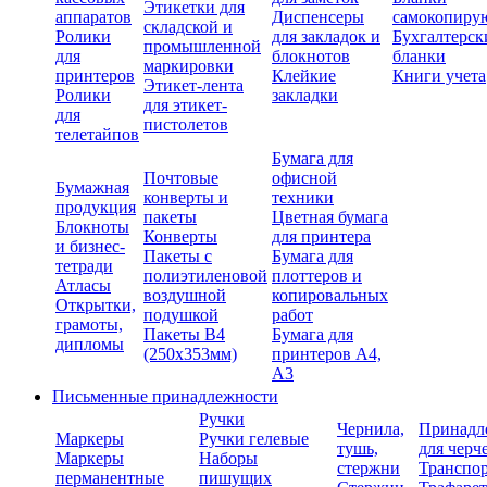
Этикетки для
аппаратов
Диспенсеры
самокопиру
складской и
Ролики
для закладок и
Бухгалтерск
промышленной
для
блокнотов
бланки
маркировки
принтеров
Клейкие
Книги учета
Этикет-лента
Ролики
закладки
для этикет-
для
пистолетов
телетайпов
Бумага для
Почтовые
офисной
Бумажная
конверты и
техники
продукция
пакеты
Цветная бумага
Блокноты
Конверты
для принтера
и бизнес-
Пакеты с
Бумага для
тетради
полиэтиленовой
плоттеров и
Атласы
воздушной
копировальных
Открытки,
подушкой
работ
грамоты,
Пакеты В4
Бумага для
дипломы
(250х353мм)
принтеров А4,
А3
Письменные принадлежности
Ручки
Чернила,
Принадл
Маркеры
Ручки гелевые
тушь,
для черч
Маркеры
Наборы
стержни
Транспо
перманентные
пишущих