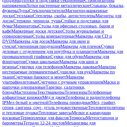
(поддоны)
Лотки и подставки секционные
Стабилизаторы
напряжения
Лотки настенные металлические
Стаканы, бокалы,
фужеры
Лупы
Стеклоочистители
Магнитно-маркерные
доски
Стеллажи
Степлеры, скобы, антистеплеры
Магниты для
досок
Стержни, чернила, тушь
Стойки и подставки для
бумаг
Маринаторы
Столы для офисных столовых, баров и
кафе
Маркерные доски детские
Столы журнальные и
сервировочные
Столы компьютерные
Маркеры для CD и
DVD
Маркеры для досок
Маркеры для окон и
стекла
Сувенирная продукция
Маркеры для пленок
Сумки
деловые с отделением для ноутбука и планшетов
Маркеры для
промышленной графики
Сумки для обуви
Маркеры для
флипчартов
Сумки школьные
Маркеры для шин и
резины
Сумочки для телефонов
Маркеры лаковые
Маркеры
нестираемые перманентные
Сушилки для рук
Маркеры по
ткани
Счетчики банкнот и монет
Маркеры
ультрафиолетовые
Счетчики с ручным управлением
Маски и
шапочки одноразовые
Тарелки, салатники,
блюда
Мастихины
Текстмаркеры
Телевизоры
Телефонные
алфавитные книжки
Мёд и джем
Телефоны и радиотелефоны
IP
Мел белый и цветной
Телефоны проводные
Мел, графит,
сепия, сангина, соус, уголь художественные
Тепловентиляторы
и тепловые пушки
Тепловые завесы
Мелки и карандаши
восковые
Термопленки для факсов
Термосы
Метеостанции и
барометры
Тетради 12-24 листов
Механизмы для