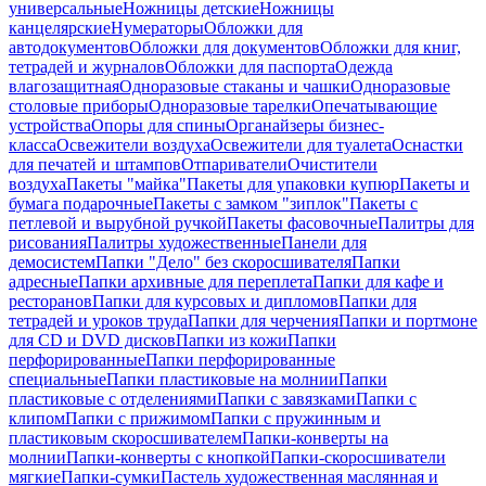
универсальные
Ножницы детские
Ножницы
канцелярские
Нумераторы
Обложки для
автодокументов
Обложки для документов
Обложки для книг,
тетрадей и журналов
Обложки для паспорта
Одежда
влагозащитная
Одноразовые стаканы и чашки
Одноразовые
столовые приборы
Одноразовые тарелки
Опечатывающие
устройства
Опоры для спины
Органайзеры бизнес-
класса
Освежители воздуха
Освежители для туалета
Оснастки
для печатей и штампов
Отпариватели
Очистители
воздуха
Пакеты "майка"
Пакеты для упаковки купюр
Пакеты и
бумага подарочные
Пакеты с замком "зиплок"
Пакеты с
петлевой и вырубной ручкой
Пакеты фасовочные
Палитры для
рисования
Палитры художественные
Панели для
демосистем
Папки "Дело" без скоросшивателя
Папки
адресные
Папки архивные для переплета
Папки для кафе и
ресторанов
Папки для курсовых и дипломов
Папки для
тетрадей и уроков труда
Папки для черчения
Папки и портмоне
для CD и DVD дисков
Папки из кожи
Папки
перфорированные
Папки перфорированные
специальные
Папки пластиковые на молнии
Папки
пластиковые с отделениями
Папки с завязками
Папки с
клипом
Папки с прижимом
Папки с пружинным и
пластиковым скоросшивателем
Папки-конверты на
молнии
Папки-конверты с кнопкой
Папки-скоросшиватели
мягкие
Папки-сумки
Пастель художественная маслянная и