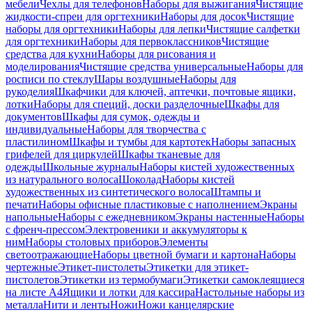
мебели
Чехлы для телефонов
Наборы для выжигания
Чистящие
жидкости-спреи для оргтехники
Наборы для досок
Чистящие
наборы для оргтехники
Наборы для лепки
Чистящие салфетки
для оргтехники
Наборы для первоклассников
Чистящие
средства для кухни
Наборы для рисования и
моделирования
Чистящие средства универсальные
Наборы для
росписи по стеклу
Шары воздушные
Наборы для
рукоделия
Шкафчики для ключей, аптечки, почтовые ящики,
лотки
Наборы для специй, доски разделочные
Шкафы для
документов
Шкафы для сумок, одежды и
индивидуальные
Наборы для творчества с
пластилином
Шкафы и тумбы для картотек
Наборы запасных
грифелей для циркулей
Шкафы тканевые для
одежды
Школьные журналы
Наборы кистей художественных
из натурального волоса
Шоколад
Наборы кистей
художественных из синтетического волоса
Штампы и
печати
Наборы офисные пластиковые с наполнением
Экраны
напольные
Наборы с ежедневником
Экраны настенные
Наборы
с френч-прессом
Электровеники и аккумуляторы к
ним
Наборы столовых приборов
Элементы
светоотражающие
Наборы цветной бумаги и картона
Наборы
чертежные
Этикет-пистолеты
Этикетки для этикет-
пистолетов
Этикетки из термобумаги
Этикетки самоклеящиеся
на листе А4
Ящики и лотки для кассира
Настольные наборы из
металла
Нити и ленты
Ножи
Ножи канцелярские