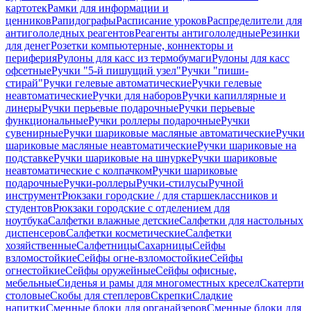
картотек
Рамки для информации и
ценников
Рапидографы
Расписание уроков
Распределители для
антигололедных реагентов
Реагенты антигололедные
Резинки
для денег
Розетки компьютерные, коннекторы и
периферия
Рулоны для касс из термобумаги
Рулоны для касс
офсетные
Ручки "5-й пишущий узел"
Ручки "пиши-
стирай"
Ручки гелевые автоматические
Ручки гелевые
неавтоматические
Ручки для наборов
Ручки капиллярные и
линеры
Ручки перьевые подарочные
Ручки перьевые
функциональные
Ручки роллеры подарочные
Ручки
сувенирные
Ручки шариковые масляные автоматические
Ручки
шариковые масляные неавтоматические
Ручки шариковые на
подставке
Ручки шариковые на шнурке
Ручки шариковые
неавтоматические с колпачком
Ручки шариковые
подарочные
Ручки-роллеры
Ручки-стилусы
Ручной
инструмент
Рюкзаки городские / для старшеклассников и
студентов
Рюкзаки городские с отделением для
ноутбука
Салфетки влажные детские
Салфетки для настольных
диспенсеров
Салфетки косметические
Салфетки
хозяйственные
Салфетницы
Сахарницы
Сейфы
взломостойкие
Сейфы огне-взломостойкие
Сейфы
огнестойкие
Сейфы оружейные
Сейфы офисные,
мебельные
Сиденья и рамы для многоместных кресел
Скатерти
столовые
Скобы для степлеров
Скрепки
Сладкие
напитки
Сменные блоки для органайзеров
Сменные блоки для