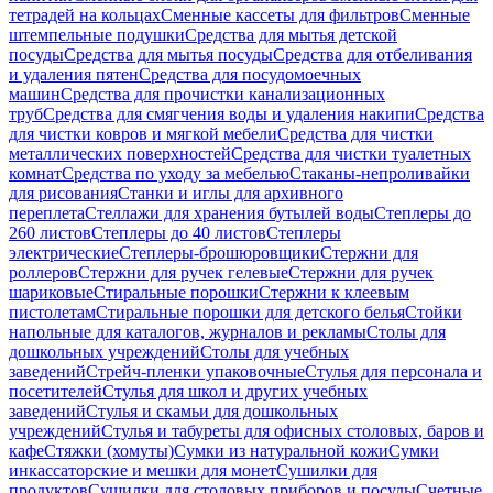
тетрадей на кольцах
Сменные кассеты для фильтров
Сменные
штемпельные подушки
Средства для мытья детской
посуды
Средства для мытья посуды
Средства для отбеливания
и удаления пятен
Средства для посудомоечных
машин
Средства для прочистки канализационных
труб
Средства для смягчения воды и удаления накипи
Средства
для чистки ковров и мягкой мебели
Средства для чистки
металлических поверхностей
Средства для чистки туалетных
комнат
Средства по уходу за мебелью
Стаканы-непроливайки
для рисования
Станки и иглы для архивного
переплета
Стеллажи для хранения бутылей воды
Степлеры до
260 листов
Степлеры до 40 листов
Степлеры
электрические
Степлеры-брошюровщики
Стержни для
роллеров
Стержни для ручек гелевые
Стержни для ручек
шариковые
Стиральные порошки
Стержни к клеевым
пистолетам
Стиральные порошки для детского белья
Стойки
напольные для каталогов, журналов и рекламы
Столы для
дошкольных учреждений
Столы для учебных
заведений
Стрейч-пленки упаковочные
Стулья для персонала и
посетителей
Стулья для школ и других учебных
заведений
Стулья и скамьи для дошкольных
учреждений
Стулья и табуреты для офисных столовых, баров и
кафе
Стяжки (хомуты)
Сумки из натуральной кожи
Сумки
инкассаторские и мешки для монет
Сушилки для
продуктов
Сушилки для столовых приборов и посуды
Счетные