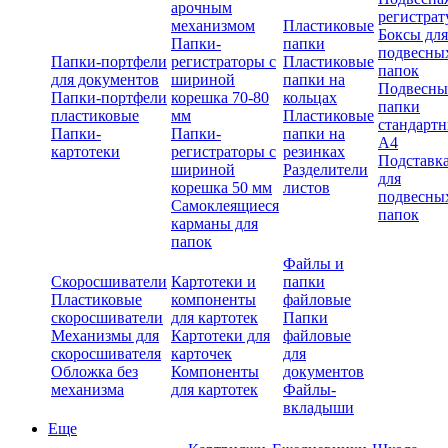
арочным
регистрат
механизмом
Пластиковые
Боксы для
Папки-
папки
подвесны
Папки-портфели
регистраторы с
Пластиковые
папок
для документов
шириной
папки на
Подвесны
Папки-портфели
корешка 70-80
кольцах
папки
пластиковые
мм
Пластиковые
стандарт
Папки-
Папки-
папки на
А4
картотеки
регистраторы с
резинках
Подставк
шириной
Разделители
для
корешка 50 мм
листов
подвесны
Самоклеящиеся
папок
карманы для
папок
Файлы и
Скоросшиватели
Картотеки и
папки
Пластиковые
компоненты
файловые
скоросшиватели
для картотек
Папки
Механизмы для
Картотеки для
файловые
скоросшивателя
карточек
для
Обложка без
Компоненты
документов
механизма
для картотек
Файлы-
вкладыши
Еще