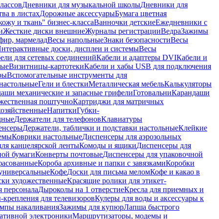
лассов
Дневники для музыкальной школы
Дневники для
тва в листах
Дорожные аксессуары
Бумага цветная
ожу и ткань" бизнес-класса
Ванночки детские
Ежедневники с
и
Жесткие диски внешние
Журналы регистрации
Ведра
Зажимы
фир, мармелад
Весы напольные
Знаки безопасности
Весы
нтерактивные доски, дисплеи и системы
Весы
ели для сетевых соединений
Кабели и адаптеры DVI
Кабели и
ные
Визитницы-картотеки
Кабели и хабы USB для подключения
ры
Вспомогательные инструменты для
настольные
Гели и блестки
Металлическая мебель
Калькуляторы
аши механические и запасные грифели
Готовальни
Карандаши
жественная поштучно
Картриджи для матричных
хозяйственные
Напитки
Губки-
дные
Держатели для телефонов
Клавиатуры
енсеры
Держатели, таблички и подставки настольные
Клейкие
емы
Коврики настольные
Диспенсеры для аэрозольных
ля канцелярской ленты
Комоды и ящики
Диспенсеры для
ной бумаги
Конверты почтовые
Диспенсеры для упаковочной
фасованные
Короба архивные и папки с завязками
Коробки
универсальные
Кофе
Доски для письма мелом
Кофе и какао в
ски художественные
Красящие ролики для этикет-
я персонала
Дыроколы на 1 отверстие
Кресла для приемных и
крепления для телевизоров
Кулеры для воды и аксессуары к
мпы накаливания
Зажимы для купюр
Лапша быстрого
тативной электроники
Маршрутизаторы, модемы и