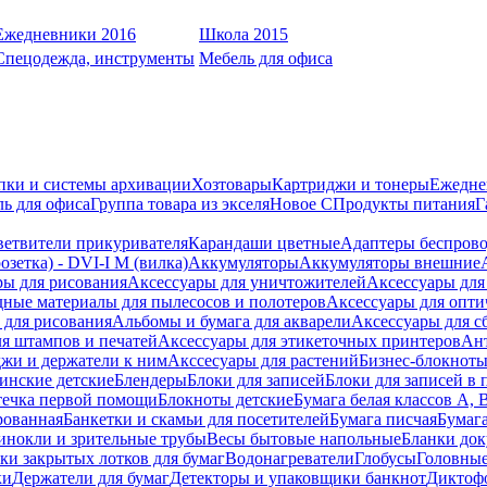
Ежедневники 2016
Школа 2015
Спецодежда, инструменты
Мебель для офиса
пки и системы архивации
Хозтовары
Картриджи и тонеры
Ежедне
ь для офиса
Группа товара из экселя
Новое С
Продукты питания
Г
ветвители прикуривателя
Карандаши цветные
Адаптеры беспрово
зетка) - DVI-I M (вилка)
Аккумуляторы
Аккумуляторы внешние
ры для рисования
Аксессуары для уничтожителей
Аксессуары для
дные материалы для пылесосов и полотеров
Аксессуары для опти
для рисования
Альбомы и бумага для акварели
Аксессуары для с
я штампов и печатей
Аксессуары для этикеточных принтеров
Ан
жи и держатели к ним
Акссесуары для растений
Бизнес-блокноты
инские детские
Блендеры
Блоки для записей
Блоки для записей в 
ечка первой помощи
Блокноты детские
Бумага белая классов А, 
рованная
Банкетки и скамьи для посетителей
Бумага писчая
Бумаг
инокли и зрительные трубы
Весы бытовые напольные
Бланки до
ки закрытых лотков для бумаг
Водонагреватели
Глобусы
Головны
ки
Держатели для бумаг
Детекторы и упаковщики банкнот
Диктоф