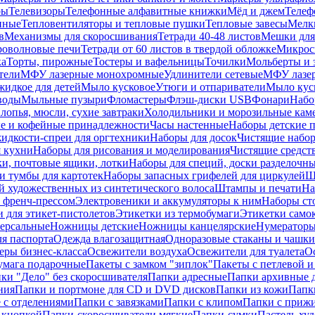
ры
Телевизоры
Телефонные алфавитные книжки
Мёд и джем
Телеф
енные
Тепловентиляторы и тепловые пушки
Тепловые завесы
Мелк
в
Механизмы для скоросшивания
Тетради 40-48 листов
Мешки для
оволновые печи
Тетради от 60 листов в твердой обложке
Микрос
ка
Торты, пирожные
Тостеры и вафельницы
Точилки
Мольберты и 
тели
МФУ лазерные монохромные
Удлинители сетевые
МФУ лазе
идкое для детей
Мыло кусковое
Утюги и отпариватели
Мыло куск
воды
Мыльные пузыри
Фломастеры
Флэш-диски USB
Фонари
Набо
лопья, мюсли, сухие завтраки
Холодильники и морозильные кам
е и кофейные принадлежности
Часы настенные
Наборы детские 
идкости-спреи для оргтехники
Наборы для досок
Чистящие набор
я кухни
Наборы для рисования и моделирования
Чистящие средст
и, почтовые ящики, лотки
Наборы для специй, доски разделочн
 тумбы для картотек
Наборы запасных грифелей для циркулей
Ш
й художественных из синтетического волоса
Штампы и печати
На
 френч-прессом
Электровеники и аккумуляторы к ним
Наборы ст
 для этикет-пистолетов
Этикетки из термобумаги
Этикетки само
ерсальные
Ножницы детские
Ножницы канцелярские
Нумератор
я паспорта
Одежда влагозащитная
Одноразовые стаканы и чашки
еры бизнес-класса
Освежители воздуха
Освежители для туалета
О
умага подарочные
Пакеты с замком "зиплок"
Пакеты с петлевой 
ки "Дело" без скоросшивателя
Папки адресные
Папки архивные д
ния
Папки и портмоне для CD и DVD дисков
Папки из кожи
Папк
 с отделениями
Папки с завязками
Папки с клипом
Папки с приж
 кнопкой
Папки-скоросшиватели мягкие
Папки-сумки
Пастель худ