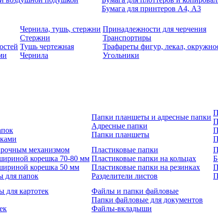
Бумага для принтеров А4, А3
Чернила, тушь, стержни
Принадлежности для черчения
Стержни
Транспортиры
остей
Тушь чертежная
Трафареты фигур, лекал, окружно
ми
Чернила
Угольники
П
Папки планшеты и адресные папки
П
Адресные папки
апок
П
Папки планшеты
зками
П
 арочным механизмом
Пластиковые папки
П
шириной корешка 70-80 мм
Пластиковые папки на кольцах
Б
шириной корешка 50 мм
Пластиковые папки на резинках
П
ы для папок
Разделители листов
П
ы для картотек
Файлы и папки файловые
Папки файловые для документов
ек
Файлы-вкладыши