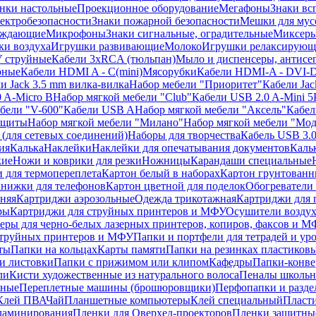
нки настольные
Проекционное оборудование
Мегафоны
Знаки вс
лектробезопасности
Знаки пожарной безопасности
Мешки для мус
еждающие
Микрофоны
Знаки сигнальные, оградительные
Миксер
и воздуха
Игрушки развивающие
Молоко
Игрушки релаксирующ
 струйные
Кабели 3xRCA (тюльпан)
Мыло и диспенсеры, антисе
рные
Кабели HDMI A - C(mini)
Мясорубки
Кабели HDMI-A - DVI-
и Jack 3.5 mm вилка-вилка
Набор мебели "Приоритет"
Кабели Jac
 A-Micro B
Набор мягкой мебели "Club"
Кабели USB 2.0 A-Mini 5
бели "V-600"
Кабели USB A
Набор мягкой мебели "Аксель"
Кабе
защиты
Набор мягкой мебели "Милано"
Набор мягкой мебели "Мод
(для сетевых соединений)
Наборы для творчества
Кабель USB 3.
ия
Калька
Наклейки
Наклейки для опечатывания документов
Каль
кие
Ножи и коврики для резки
Ножницы
Карандаши специальные
 для термопереплета
Картон белый в наборах
Картон грунтованн
нижки для телефонов
Картон цветной для поделок
Обогреватели
няя
Картриджи аэрозольные
Одежда трикотажная
Картриджи для 
ры
Картриджи для струйных принтеров и МФУ
Осушители воздух
еры для черно-белых лазерных принтеров, копиров, факсов и 
струйных принтеров и МФУ
Папки и портфели для тетрадей и уро
ты
Папки на кольцах
Карты памяти
Папки на резинках пластиков
и листовки
Папки с прижимом или клипом
Кафедры
Папки-конве
ли
Кисти художественные из натурального волоса
Пеналы школьн
ьные
Переплетные машины (брошюровщики)
Перфопапки и разде
Клей ПВА
Чай
Планшетные компьютеры
Клей специальный
Пласти
 ламинирования
Пленки для Оверхед-проекторов
Пленки защитны