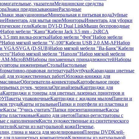
помогательные, указатели
Медицинские средства
ора
Знаки предписывающие
Расходные
ы
Знаки эвакуационные
Минеральная и питьевая вода
Зубные
ие
Инвентарь для мытья окон
Мониторы
Инвентарь для уборки
птические гели
Кабели DVI-D Dual Link
Мыши беспроводные
D
Набор мебели "Канц"
Кабели Jack 3.5 mm - 2xRCA
k 3.5 mm вилка-розетка
Набор мебели "Фея"
Набор мебели
P
Набор мягкой мебели "V-100"
Кабели USB 2.0 AM-AF
Набор
ли VGA/SVGA (D-SUB)
Набор мягкой мебели "Ва-Банк"
Кабели
есто"
Набор мягкой мебели "Наполи"
Набор мягкой мебели
0 AM-MicroBM
Наборы письменных принадлежностей
Наборы
куляторы инженерные
Столы
Настольные
Нормативно-правовая литература
Ноутбуки
Карандаши цветные
ый для художественных работ
Обложки-книжки для
 масляные
Обогреватели-конвекторы
Картофельное пюре
перьевых ручек, чернила
Органайзеры
Картриджи для
а
Картриджи и тонеры для цветных лазерных принтеров и
МФУ
Пакеты упаковочные
Картриджи с жидким мылом
Панели и
ков труда
Карты игральные
Папки и портфели из пластика и
ые
Кассы "Учись считать"
Папки презентационные
Кассы
рты пластиковые
Кашпо для цветов
Папки-регистраторы с
ые с наполнением
Кисти художественные из синтетического
лители
Клатчи из натуральной кожи
Печенье,
лин, глина и масса для моделирования
Плееры DVD
Клей-
е для планшетных компьютеров
Ключницы из натуральной