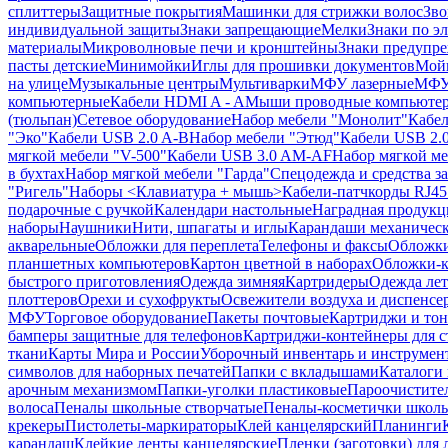
сплиттеры
Защитные покрытия
Машинки для стрижки волос
Зво
индивидуальной защиты
Знаки запрещающие
Мелки
Знаки по э
материалы
Микроволновые печи и кронштейны
Знаки предупр
пасты детские
Минимойки
Иглы для прошивки документов
Мойк
на улице
Музыкальные центры
Мультиварки
МФУ лазерные
МФУ
компьютерные
Кабели HDMI A - A
Мыши проводные компьюте
(тюльпан)
Сетевое оборудование
Набор мебели "Монолит"
Кабел
"Эко"
Кабели USB 2.0 A-B
Набор мебели "Этюд"
Кабели USB 2.0
мягкой мебели "V-500"
Кабели USB 3.0 AM-AF
Набор мягкой ме
в бухтах
Набор мягкой мебели "Гарда"
Спецодежда и средства 
"Ригель"
Наборы <Клавиатура + мышь>
Кабели-патчкорды RJ45 
подарочные с ручкой
Календари настольные
Наградная продукц
наборы
Наушники
Нити, шпагаты и иглы
Карандаши механичес
акварельные
Обложки для переплета
Телефоны и факсы
Обложки
планшетных компьютеров
Картон цветной в наборах
Обложки-к
быстрого приготовления
Одежда зимняя
Картридеры
Одежда лет
плоттеров
Орехи и сухофрукты
Освежители воздуха и диспенсе
МФУ
Торговое оборудование
Пакеты почтовые
Картриджи и тон
бамперы защитные для телефонов
Картриджи-контейнеры для 
ткани
Карты Мира и России
Уборочный инвентарь и инструмен
символов для наборных печатей
Папки с вкладышами
Каталоги 
арочным механизмом
Папки-уголки пластиковые
Пароочистите
волоса
Пеналы школьные створчатые
Пеналы-косметички школ
крекеры
Пистолеты-маркираторы
Клей канцелярский
Планинги
карандаш
Клейкие ленты канцелярские
Пленки (заготовки) для