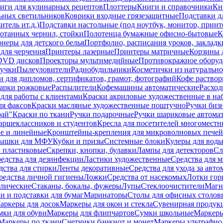
иги для кулинарных рецептов
Плоттеры
Книги и справочники
Кн
ьных светильников
Коврики входные грязезащитные
Подставки д
тель ит.д.)
Подставки настольные (под ноутбук, монитор, принтер
ботанных чернил, стойки
Полотенца бумажные офисно-бытовые
К
неры для детского белья
Портфолио, расписания уроков, закладк
для черчения
Принтеры лазерные
Принтеры матричные
Корзины 
 DVD дисков
Проекторы мультимедийные
Противокражное оборуд
учки
Пылеуловители
Радиобудильники
Косметички из натуральн
и для дипломов, сертификатов, грамот, фотографий
Кофе раство
арки рожковые
Распылители
Кофемашины автоматические
Расход
для работы с клиентами
Краски акриловые художественные в на
ля факсов
Краски масляные художественные поштучно
Ручки бизн
рай"
Краски по ткани
Ручки подарочные
Ручки шариковые автома
аршеклассников и студентов
Кресла для посетителей многоместн
е и линейные
Кронштейны-крепления для микроволновых печей
ышки для МФУ
Кубки и призы
Системные блоки
Кулеры для вод
 пластиковые
Скрепки, кнопки, булавки
Лампы для детекторов
Сл
едства для дезинфекции
Ластики художественные
Средства для 
дства для стирки
Ленты декоративные
Средства для ухода за авт
редства личной гигиены
Ложки
Средства от насекомых
Лотки гор
ллические
Стаканы, бокалы, фужеры
Лупы
Стеклоочистители
Магн
и и подставки для бумаг
Маринаторы
Столы для офисных столовы
аркеры для досок
Маркеры для окон и стекла
Сувенирная продук
мки для обуви
Маркеры для флипчартов
Сумки школьные
Маркеры
Маркеры по ткани
Счетчики банкнот и монет
Маркеры ультрафио