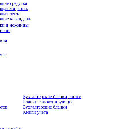
щие средства
щая жидкость
щая лента
ющие карандаши
жи и ножницы
тские
звия
умаг
Бухгалтерские бланки, книги
Бланки самокопирующие
отов
Бухгалтерские бланки
Книги учета
льных работ