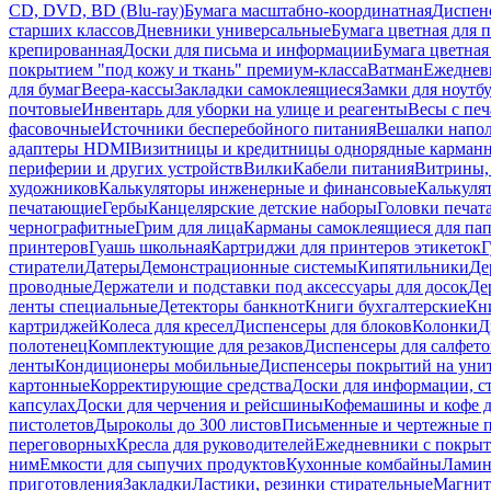
CD, DVD, BD (Blu-ray)
Бумага масштабно-координатная
Диспенс
старших классов
Дневники универсальные
Бумага цветная для 
крепированная
Доски для письма и информации
Бумага цветная
покрытием "под кожу и ткань" премиум-класса
Ватман
Ежеднев
для бумаг
Веера-кассы
Закладки самоклеящиеся
Замки для ноутб
почтовые
Инвентарь для уборки на улице и реагенты
Весы с печ
фасовочные
Источники бесперебойного питания
Вешалки напо
адаптеры HDMI
Визитницы и кредитницы однорядные карман
периферии и других устройств
Вилки
Кабели питания
Витрины, 
художников
Калькуляторы инженерные и финансовые
Калькуля
печатающие
Гербы
Канцелярские детские наборы
Головки печат
чернографитные
Грим для лица
Карманы самоклеящиеся для па
принтеров
Гуашь школьная
Картриджи для принтеров этикеток
Г
стиратели
Датеры
Демонстрационные системы
Кипятильники
Де
проводные
Держатели и подставки под аксессуары для досок
Де
ленты специальные
Детекторы банкнот
Книги бухгалтерские
Кн
картриджей
Колеса для кресел
Диспенсеры для блоков
Колонки
Д
полотенец
Комплектующие для резаков
Диспенсеры для салфето
ленты
Кондиционеры мобильные
Диспенсеры покрытий на уни
картонные
Корректирующие средства
Доски для информации, с
капсулах
Доски для черчения и рейсшины
Кофемашины и кофе д
пистолетов
Дыроколы до 300 листов
Письменные и чертежные 
переговорных
Кресла для руководителей
Ежедневники с покрыт
ним
Емкости для сыпучих продуктов
Кухонные комбайны
Ламин
приготовления
Закладки
Ластики, резинки стирательные
Магни