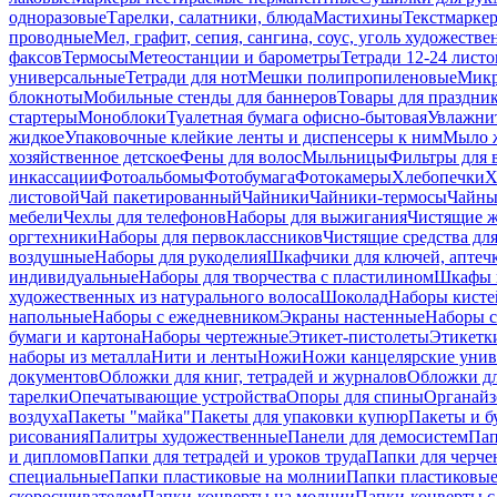
одноразовые
Тарелки, салатники, блюда
Мастихины
Текстмарке
проводные
Мел, графит, сепия, сангина, соус, уголь художеств
факсов
Термосы
Метеостанции и барометры
Тетради 12-24 листо
универсальные
Тетради для нот
Мешки полипропиленовые
Микр
блокноты
Мобильные стенды для баннеров
Товары для праздни
стартеры
Моноблоки
Туалетная бумага офисно-бытовая
Увлажни
жидкое
Упаковочные клейкие ленты и диспенсеры к ним
Мыло ж
хозяйственное детское
Фены для волос
Мыльницы
Фильтры для 
инкассации
Фотоальбомы
Фотобумага
Фотокамеры
Хлебопечки
Х
листовой
Чай пакетированный
Чайники
Чайники-термосы
Чайны
мебели
Чехлы для телефонов
Наборы для выжигания
Чистящие ж
оргтехники
Наборы для первоклассников
Чистящие средства дл
воздушные
Наборы для рукоделия
Шкафчики для ключей, аптечк
индивидуальные
Наборы для творчества с пластилином
Шкафы и
художественных из натурального волоса
Шоколад
Наборы кисте
напольные
Наборы с ежедневником
Экраны настенные
Наборы с
бумаги и картона
Наборы чертежные
Этикет-пистолеты
Этикетки
наборы из металла
Нити и ленты
Ножи
Ножи канцелярские унив
документов
Обложки для книг, тетрадей и журналов
Обложки дл
тарелки
Опечатывающие устройства
Опоры для спины
Органайз
воздуха
Пакеты "майка"
Пакеты для упаковки купюр
Пакеты и б
рисования
Палитры художественные
Панели для демосистем
Пап
и дипломов
Папки для тетрадей и уроков труда
Папки для черче
специальные
Папки пластиковые на молнии
Папки пластиковые
скоросшивателем
Папки-конверты на молнии
Папки-конверты с