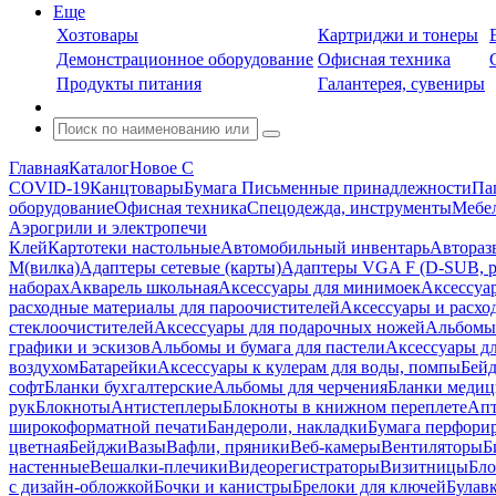
Еще
Хозтовары
Картриджи и тонеры
Демонстрационное оборудование
Офисная техника
Продукты питания
Галантерея, сувениры
Главная
Каталог
Новое С
COVID-19
Канцтовары
Бумага
Письменные принадлежности
Па
оборудование
Офисная техника
Спецодежда, инструменты
Мебел
Аэрогрили и электропечи
Клей
Картотеки настольные
Автомобильный инвентарь
Автораз
M(вилка)
Адаптеры сетевые (карты)
Адаптеры VGA F (D-SUB, ро
наборах
Акварель школьная
Аксессуары для минимоек
Аксессуа
расходные материалы для пароочистителей
Аксессуары и расхо
стеклоочистителей
Аксессуары для подарочных ножей
Альбомы 
графики и эскизов
Альбомы и бумага для пастели
Аксессуары дл
воздухом
Батарейки
Аксессуары к кулерам для воды, помпы
Бейд
софт
Бланки бухгалтерские
Альбомы для черчения
Бланки медиц
рук
Блокноты
Антистеплеры
Блокноты в книжном переплете
Апт
широкоформатной печати
Бандероли, накладки
Бумага перфори
цветная
Бейджи
Вазы
Вафли, пряники
Веб-камеры
Вентиляторы
Б
настенные
Вешалки-плечики
Видеорегистраторы
Визитницы
Бло
с дизайн-обложкой
Бочки и канистры
Брелоки для ключей
Булав