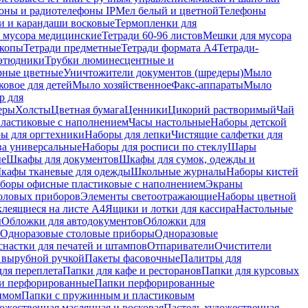
оны и радиотелефоны IP
Мел белый и цветной
Телефоны
и и карандаши восковые
Термопленки для
 мусора медицинские
Тетради 60-96 листов
Мешки для мусора
копы
Тетради предметные
Тетради формата А4
Тетради-
этюдники
Трубки люминесцентные и
рные цветные
Уничтожители документов (шредеры)
Мыло
овое для детей
Мыло хозяйственное
Факс-аппараты
Мыло
р для
еры
Холсты
Цветная бумага
Ценники
Цикорий растворимый
Чай
пластиковые с наполнением
Часы настольные
Наборы детской
ы для оргтехники
Наборы для лепки
Чистящие салфетки для
ва универсальные
Наборы для росписи по стеклу
Шары
ые
Шкафы для документов
Шкафы для сумок, одежды и
кафы тканевые для одежды
Школьные журналы
Наборы кистей
боры офисные пластиковые с наполнением
Экраны
оловых приборов
Элементы светоотражающие
Наборы цветной
клеящиеся на листе А4
Ящики и лотки для кассира
Настольные
ы
Обложки для автодокументов
Обложки для
Одноразовые столовые приборы
Одноразовые
снастки для печатей и штампов
Отпариватели
Очистители
и вырубной ручкой
Пакеты фасовочные
Палитры для
ля переплета
Папки для кафе и ресторанов
Папки для курсовых
и перфорированные
Папки перфорированные
имом
Папки с пружинным и пластиковым
ожественная маслянная и восковая
Пастель художественная