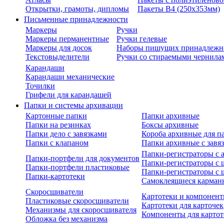
Открытки, грамоты, дипломы
Пакеты В4 (250х353мм)
Письменные принадлежности
Маркеры
Ручки
Маркеры перманентные
Ручки гелевые
Маркеры для досок
Наборы пишущих принадлежн
Текстовыделители
Ручки со стираемыми чернила
Карандаши
Карандаши механические
Точилки
Грифели для карандашей
Папки и системы архивации
Картонные папки
Папки архивные
Папки на резинках
Боксы архивные
Папки дело с завязками
Короба архивные для п
Папки с клапаном
Папки архивные с завя
Папки-регистраторы с
Папки-портфели для документов
Папки-регистраторы с 
Папки-портфели пластиковые
Папки-регистраторы с 
Папки-картотеки
Самоклеящиеся карман
Скоросшиватели
Картотеки и компонент
Пластиковые скоросшиватели
Картотеки для карточек
Механизмы для скоросшивателя
Компоненты для картот
Обложка без механизма