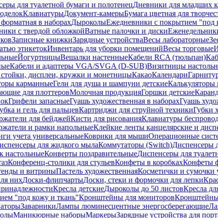
еры для туалетной бумаги и полотенец
Дневники для младших к
поделок
Клавиатуры
Документ-камеры
Бумага цветная для творчес
 форматная в наборах
Дыроколы
Ежедневники с покрытием "под к
ники с твердой обложкой
Ватные палочки и диски
Еженедельник
уков
Записные книжки
Зарядные устройства
Весы лабораторные
Зе
атью этикеток
Инвентарь для уборки помещений
Весы торговые
И
льные
Йогуртницы
Вешалки настенные
Кабели RCA (тюльпан)
Каб
ные
Кабели и адаптеры VGA/SVGA (D-SUB)
Визитницы настоль
стойки, дисплеи, кружки и монетницы
Какао
Календари
Гарниту
торы карманные
Гели для душа и шампуни детские
Калькуляторы 
ающие для плоттеров
Молочная продукция
Горшки детские
Каранд
пок
Грифели запасные
Гуашь художественная в наборах
Гуашь худо
убка и гель для пальцев
Картриджи для струйной техники
Губки 
ржатели для бейджей
Кисти для рисования
Клавиатуры беспрово
ржатели и рамки напольные
Клейкие ленты канцелярские и дисп
иги учета универсальные
Коврики для мыши
Операционные сист
испенсеры для жидкого мыла
Коммутаторы (Switch)
Диспенсеры д
к настольные
Конверты поздравительные
Диспенсеры для туалет
таз
Конференц-столики для стульев
Конфеты в коробках
Конфеты 
тенды и витрины
Пастель художественная
Косметички и сумочки 
ля них
Доски-флипчарты
Доски, стеки и формочки для лепки
Кра
принадлежности
Кресла детские
Дыроколы до 50 листов
Кресла дл
ием "под кожу и ткань"
Кронштейны для мониторов
Кронштейны-
аторы
Заварники
Лампы люминесцентные энергосберегающие
Ла
толы
Маникюрные наборы
Маркеры
Зарядные устройства для пор