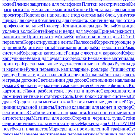
кожи
Пленки защитные для телефонов
Плитки электрические
Кн
раскраски
Подметальные машины
Кнопки
Подставки для настол
проектора
Подставки напольные (под системный блок, уничтожи
ящики для обуви
Комплекты для ремонта, контейнеры для отра
профессиональные
Полотеры
Кондиционеры для белья
Кондицио
укладки волос
Контейнеры и ведра для мусора
Принадлежности 
накопители
Принтеры струйные
Коробки и конверты для CD и
переплета
Корректирующие ленты
Пылесосы
Корректирующие р
зерновой
Радиотелефоны
Развивающие игры
Кофе молотый
Рамк
системы
Кофеварки капельные
Ранцы с жестким каркасом
Кофев
капсульные
Резаки для бумаги
Кофемолки
Рекламные материалы 
принтера
Краски масляные художественные в наборах
Рулоны д
и керамике
Ручки перьевые, капиллярные, роллеры, "пиши-сти
для рук
Рюкзаки для начальной и средней школы
Рюкзаки для ст
матрацы детские
Светильники для досок
Светильники накладны
бумага
Крючки и держатели самоклеящиеся
Сетевые фильтры
Кр
картонные
Лаки, разбавители, грунты и прочие
Скоросшиватели
люминесцентные и стартеры
Соль
Ланч-боксы
Сплит-системы
Ср
драже
Средства для мытья стекол
Лезвия сменные для ножей
Сре
индивидуальной защиты
Листы-вкладыши для монет и купюр
С
секционные
Стабилизаторы напряжения
Лотки настенные мета
антистеплеры
Магниты для досок
Стержни, чернила, тушь
Стойк
сервировочные
Столы компьютерные
Маркеры для CD и DVD
М
ноутбука и планшетов
Маркеры для промышленной графики
Су
лаковые
Маркеры нестираемые перманентные
Сушилки для рук