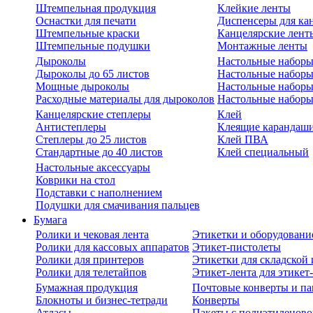
Штемпельная продукция
Клейкие ленты
Оснастки для печати
Диспенсеры для ка
Штемпельные краски
Канцелярские лент
Штемпельные подушки
Монтажные ленты
Дыроколы
Настольные набор
Дыроколы до 65 листов
Настольные наборы 
Мощные дыроколы
Настольные наборы
Расходные материалы для дыроколов
Настольные наборы
Канцелярские степлеры
Клей
Антистеплеры
Клеящие карандаш
Степлеры до 25 листов
Клей ПВА
Стандартные до 40 листов
Клей специальный
Настольные аксессуары
Коврики на стол
Подставки с наполнением
Подушки для смачивания пальцев
Бумага
Ролики и чековая лента
Этикетки и оборудовани
Ролики для кассовых аппаратов
Этикет-пистолеты
Ролики для принтеров
Этикетки для складско
Ролики для телетайпов
Этикет-лента для этикет
Бумажная продукция
Почтовые конверты и па
Блокноты и бизнес-тетради
Конверты
Атласы
Пакеты с полиэтиленов