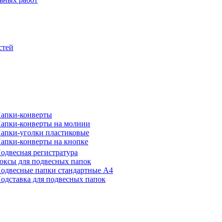
стей
апки-конверты
апки-конверты на молнии
апки-уголки пластиковые
апки-конверты на кнопке
одвесная регистратура
оксы для подвесных папок
одвесные папки стандартные А4
одставка для подвесных папок