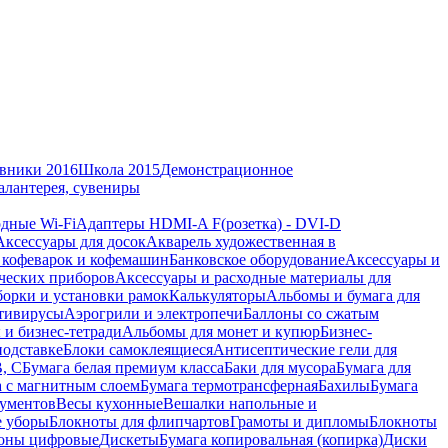
вники 2016
Школа 2015
Демонстрационное
алантерея, сувениры
дные Wi-Fi
Адаптеры HDMI-A F(розетка) - DVI-D
Аксессуары для досок
Акварель художественная в
 кофеварок и кофемашин
Банковское оборудование
Аксессуары и
ческих приборов
Аксессуары и расходные материалы для
борки и установки рамок
Калькуляторы
Альбомы и бумага для
тивирусы
Аэрогрили и электропечи
Баллоны со сжатым
 и бизнес-тетради
Альбомы для монет и купюр
Бизнес-
подставке
Блоки самоклеящиеся
Антисептические гели для
В, С
Бумага белая премиум класса
Баки для мусора
Бумага для
а с магнитным слоем
Бумага термотрансферная
Бахилы
Бумага
кументов
Весы кухонные
Вешалки напольные и
е уборы
Блокноты для флипчартов
Грамоты и дипломы
Блокноты
оны цифровые
Дискеты
Бумага копировальная (копирка)
Диски