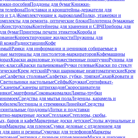
ижки-пособия
Поддоны для бумаг
Книжки-
ля телефона
Подставки и кронштейны-держатели для
 и т.д.)
Комплектующие к дыроколам
Полки, этажерки и
омплекты для ремонта, оптические блоки
Полотенца бумажные
и
Конструкторы
Контейнеры для хранения и СВЧ
Приборы для
для бумаг
Принтеры печати этикеток
Короба и
ование
Корректирующие жидкости
Пружины для
ой кожи
Радиостанции
Кофе
римый
Рамки для информации и ценников собираемые в
ные материалы для пистолетов-маркираторов
Кофемашины
борах
Краски акриловые художественные поштучно
Рулоны для
ес-класса
Краски пальчиковые
Ручки гелевые
Краски по стеклу
тические
Крем детский
Ручки шариковые неавтоматические
Крем
ые
Салфетки столовые
Салфетки, губки, тряпки
Сахар
Кровати и
Светильники настольные
Сейфы
Кружки
Сертификат-
ы
Сканеры
Сканеры штрихкодов
Скоросшиватели
ивки
Смартфоны
Соковыжималки
Лампы-трубки
минимоек
Средства для мытья пола
Леденцы, карамель и
омобилем
Лестницы и стремянки
Линейки
Средства
изонтальные (поддоны)
Лотки и подставки
итно-маркерные доски
Стеллажи
Степлеры, скобы,
х, баров и кафе
Маркерные доски детские
Столы журнальные и
ция
Маркеры для пленок
Сумки деловые с отделением для
 для шин и резины
Сумочки для телефонов
Маркеры
летовые
Счетчики с ручным управлением
Маски и шапочки