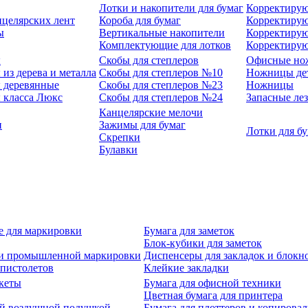
Лотки и накопители для бумаг
Корректирую
нцелярских лент
Короба для бумаг
Корректирую
ы
Вертикальные накопители
Корректирую
Комплектующие для лотков
Корректиру
ы
Скобы для степлеров
Офисные но
из дерева и металла
Скобы для степлеров №10
Ножницы де
 деревянные
Скобы для степлеров №23
Ножницы
 класса Люкс
Скобы для степлеров №24
Запасные ле
Канцелярские мелочи
и
Зажимы для бумаг
Лотки для б
Скрепки
Булавки
е для маркировки
Бумага для заметок
Блок-кубики для заметок
й и промышленной маркировки
Диспенсеры для закладок и блокн
-пистолетов
Клейкие закладки
кеты
Бумага для офисной техники
Цветная бумага для принтера
ой воздушной подушкой
Бумага для плоттеров и копирова