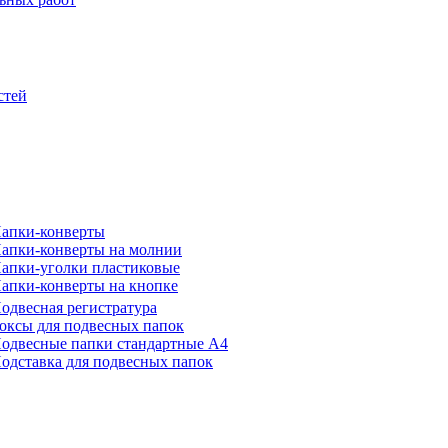
стей
апки-конверты
апки-конверты на молнии
апки-уголки пластиковые
апки-конверты на кнопке
одвесная регистратура
оксы для подвесных папок
одвесные папки стандартные А4
одставка для подвесных папок