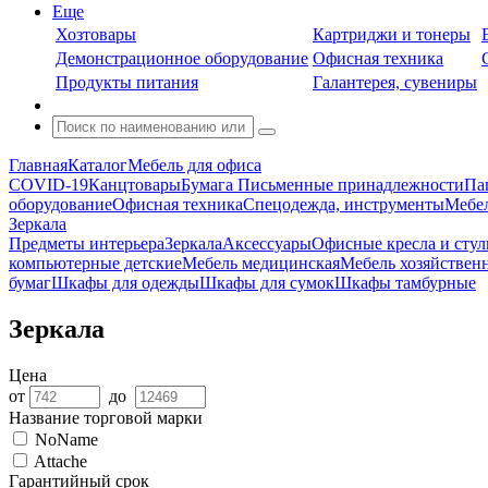
Еще
Хозтовары
Картриджи и тонеры
Демонстрационное оборудование
Офисная техника
Продукты питания
Галантерея, сувениры
Главная
Каталог
Мебель для офиса
COVID-19
Канцтовары
Бумага
Письменные принадлежности
Па
оборудование
Офисная техника
Спецодежда, инструменты
Мебел
Зеркала
Предметы интерьера
Зеркала
Аксессуары
Офисные кресла и стул
компьютерные детские
Мебель медицинская
Мебель хозяйствен
бумаг
Шкафы для одежды
Шкафы для сумок
Шкафы тамбурные
Зеркала
Цена
от
до
Название торговой марки
NoName
Attache
Гарантийный срок