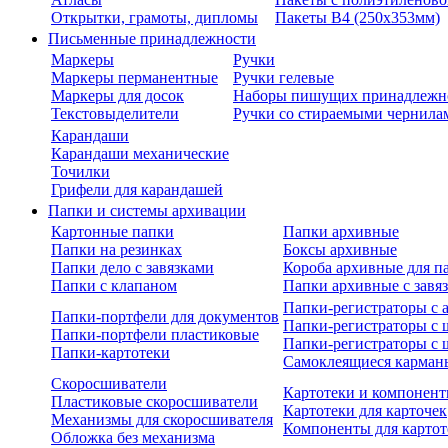
Открытки, грамоты, дипломы
Пакеты В4 (250х353мм)
Письменные принадлежности
Маркеры
Ручки
Маркеры перманентные
Ручки гелевые
Маркеры для досок
Наборы пишущих принадлежн
Текстовыделители
Ручки со стираемыми чернила
Карандаши
Карандаши механические
Точилки
Грифели для карандашей
Папки и системы архивации
Картонные папки
Папки архивные
Папки на резинках
Боксы архивные
Папки дело с завязками
Короба архивные для п
Папки с клапаном
Папки архивные с завя
Папки-регистраторы с
Папки-портфели для документов
Папки-регистраторы с 
Папки-портфели пластиковые
Папки-регистраторы с 
Папки-картотеки
Самоклеящиеся карман
Скоросшиватели
Картотеки и компонент
Пластиковые скоросшиватели
Картотеки для карточек
Механизмы для скоросшивателя
Компоненты для картот
Обложка без механизма