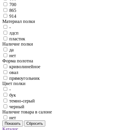
700
865
914
Материал полки
-
лдсп
пластик
Наличие полки
да
нет
Форма полотна
криволинейное
овал
прямоугольник
Цвет полки
-
бук
темно-серый
черный
Наличие товара в салоне
нет
Показать
Сбросить
Каталог