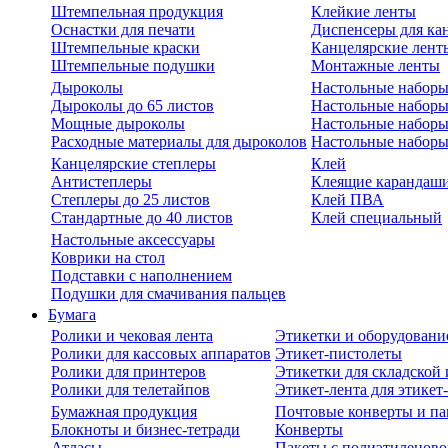
Штемпельная продукция
Клейкие ленты
Оснастки для печати
Диспенсеры для ка
Штемпельные краски
Канцелярские лент
Штемпельные подушки
Монтажные ленты
Дыроколы
Настольные набор
Дыроколы до 65 листов
Настольные наборы 
Мощные дыроколы
Настольные наборы
Расходные материалы для дыроколов
Настольные наборы
Канцелярские степлеры
Клей
Антистеплеры
Клеящие карандаш
Степлеры до 25 листов
Клей ПВА
Стандартные до 40 листов
Клей специальный
Настольные аксессуары
Коврики на стол
Подставки с наполнением
Подушки для смачивания пальцев
Бумага
Ролики и чековая лента
Этикетки и оборудовани
Ролики для кассовых аппаратов
Этикет-пистолеты
Ролики для принтеров
Этикетки для складско
Ролики для телетайпов
Этикет-лента для этикет
Бумажная продукция
Почтовые конверты и па
Блокноты и бизнес-тетради
Конверты
Атласы
Пакеты с полиэтиленов