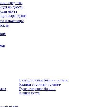
щие средства
щая жидкость
щая лента
ющие карандаши
жи и ножницы
тские
звия
умаг
Бухгалтерские бланки, книги
Бланки самокопирующие
отов
Бухгалтерские бланки
Книги учета
льных работ