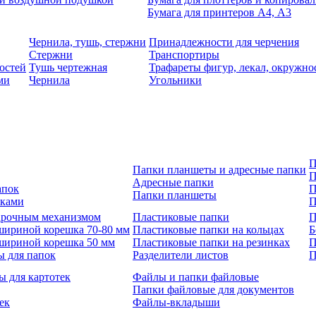
Бумага для принтеров А4, А3
Чернила, тушь, стержни
Принадлежности для черчения
Стержни
Транспортиры
остей
Тушь чертежная
Трафареты фигур, лекал, окружно
ми
Чернила
Угольники
П
Папки планшеты и адресные папки
П
Адресные папки
апок
П
Папки планшеты
зками
П
 арочным механизмом
Пластиковые папки
П
шириной корешка 70-80 мм
Пластиковые папки на кольцах
Б
шириной корешка 50 мм
Пластиковые папки на резинках
П
ы для папок
Разделители листов
П
ы для картотек
Файлы и папки файловые
Папки файловые для документов
ек
Файлы-вкладыши