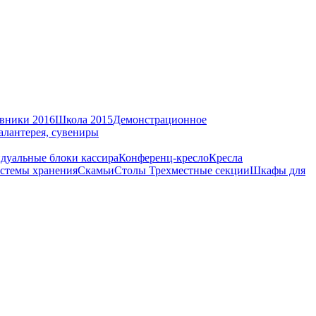
вники 2016
Школа 2015
Демонстрационное
алантерея, сувениры
дуальные блоки кассира
Конференц-кресло
Кресла
стемы хранения
Скамьи
Столы
Трехместные секции
Шкафы для