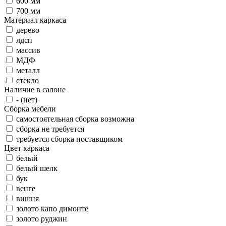
600 мм
700 мм
Материал каркаса
дерево
лдсп
массив
МДФ
металл
стекло
Наличие в салоне
- (нет)
Сборка мебели
самостоятельная сборка возможна
сборка не требуется
требуется сборка поставщиком
Цвет каркаса
белый
белый шелк
бук
венге
вишня
золото капо димонте
золото руджин