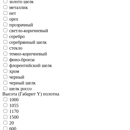
золото шелк
металлик
нет
орех
прозрачный
светло-коричневый
серебро
серебрянный шелк
стекло
темно-коричневый
фино-бронза
флорентийский шелк
хром
черный
черный шелк
шелк россо
Высота (Габарит Y) полотна
1000
1055
1170
1500
20
600