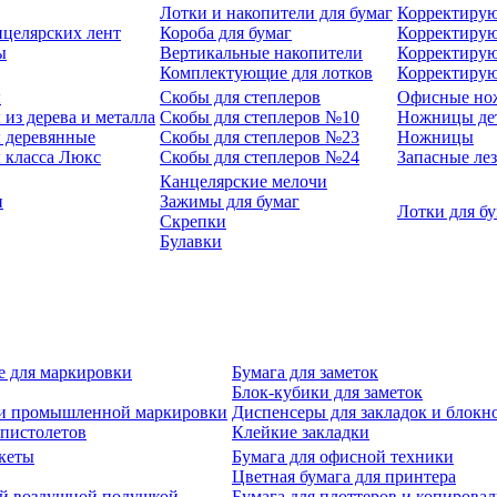
Лотки и накопители для бумаг
Корректирую
нцелярских лент
Короба для бумаг
Корректирую
ы
Вертикальные накопители
Корректирую
Комплектующие для лотков
Корректиру
ы
Скобы для степлеров
Офисные но
из дерева и металла
Скобы для степлеров №10
Ножницы де
 деревянные
Скобы для степлеров №23
Ножницы
 класса Люкс
Скобы для степлеров №24
Запасные ле
Канцелярские мелочи
и
Зажимы для бумаг
Лотки для б
Скрепки
Булавки
е для маркировки
Бумага для заметок
Блок-кубики для заметок
й и промышленной маркировки
Диспенсеры для закладок и блокн
-пистолетов
Клейкие закладки
кеты
Бумага для офисной техники
Цветная бумага для принтера
ой воздушной подушкой
Бумага для плоттеров и копирова