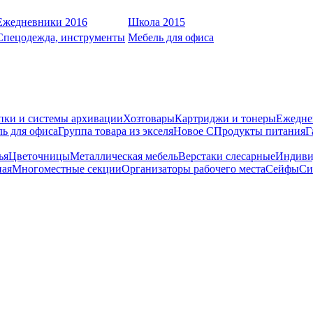
Ежедневники 2016
Школа 2015
Спецодежда, инструменты
Мебель для офиса
пки и системы архивации
Хозтовары
Картриджи и тонеры
Ежедне
ь для офиса
Группа товара из экселя
Новое С
Продукты питания
Г
ья
Цветочницы
Металлическая мебель
Верстаки слесарные
Индиви
ная
Многоместные секции
Организаторы рабочего места
Сейфы
Си