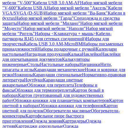
мебели "V-500"
Кабели USB 3.0 AM-AF
Набор мягкой мебели
"V-600"
Кабели USB A
Набор мягкой мебели "Аксель"
Кабели
VGA/SVGA (D-SUB)
Набор мягкой мебели "Ва-Банк"
Кабели в
бухтах
Набор мягкой мебели "Гарда"
Спецодежда и средства
защиты
Набор мягкой мебели "Милано"
Набор мягкой мебели
"Модесто"
Набор мягкой мебели "Наполи"
Набор мягкой
мебели "Ригель"
Наборы <Клавиатура + мышь>
Кабели-
патчкорды RJ45 (для сетевых соединений)
Наборы для
творчества
Кабель USB 3.0 AM-MicroBM
Наборы письменных
принадлежностей
Наборы подарочные с ручкой
Календари
настольные
Наградная продукция
Калька
Наклейки
Наклейки
для опечатывания документов
Калькуляторы
инженерные
Столы
Настольные наборы
Наушники
Нити,
шпагаты и иглы
Карандаши механические
Ножи и коврики для
резки
Ножницы
Карандаши специальные
Нормативно-правовая
литература
Ноутбуки
Карандаши цветные
акварельные
Обложки для переплета
Телефоны и
факсы
Обложки для термопереплета
Картон белый в
наборах
Картон грунтованный для художественных
работ
Обложки-книжки для планшетных компьютеров
Картон
цветной в наборах
Обложки-книжки для телефонов
Картон
цветной для поделок
Обогреватели масляные
Обогреватели-
конвекторы
Картофельное пюре быстрого
приготовления
Одежда зимняя
Картридеры
Одежда
летняя
Картриджи аэрозольные
Одежда