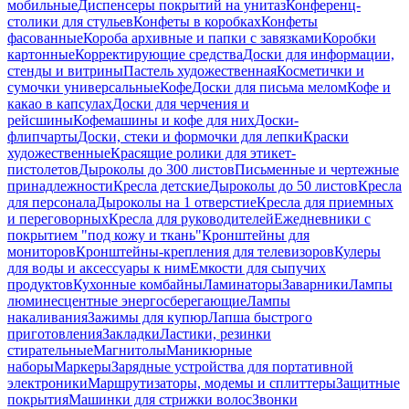
мобильные
Диспенсеры покрытий на унитаз
Конференц-
столики для стульев
Конфеты в коробках
Конфеты
фасованные
Короба архивные и папки с завязками
Коробки
картонные
Корректирующие средства
Доски для информации,
стенды и витрины
Пастель художественная
Косметички и
сумочки универсальные
Кофе
Доски для письма мелом
Кофе и
какао в капсулах
Доски для черчения и
рейсшины
Кофемашины и кофе для них
Доски-
флипчарты
Доски, стеки и формочки для лепки
Краски
художественные
Красящие ролики для этикет-
пистолетов
Дыроколы до 300 листов
Письменные и чертежные
принадлежности
Кресла детские
Дыроколы до 50 листов
Кресла
для персонала
Дыроколы на 1 отверстие
Кресла для приемных
и переговорных
Кресла для руководителей
Ежедневники с
покрытием "под кожу и ткань"
Кронштейны для
мониторов
Кронштейны-крепления для телевизоров
Кулеры
для воды и аксессуары к ним
Емкости для сыпучих
продуктов
Кухонные комбайны
Ламинаторы
Заварники
Лампы
люминесцентные энергосберегающие
Лампы
накаливания
Зажимы для купюр
Лапша быстрого
приготовления
Закладки
Ластики, резинки
стирательные
Магнитолы
Маникюрные
наборы
Маркеры
Зарядные устройства для портативной
электроники
Маршрутизаторы, модемы и сплиттеры
Защитные
покрытия
Машинки для стрижки волос
Звонки