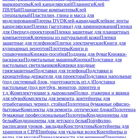
маркираторы
Клей канцелярский
Планинги
Клей
ПВА
Чай
Планшетные компьютеры
Клей
специальный
Пластилин, глина и масса для
моделирования
Плееры DVD
Клей-карандаш
Клейкие ленты
канцелярские
Пленки (заготовки) для ламинирования
Пленки
для Оверхед-проекторов
Пленки защитные для планшетных
компьютеров
Ключницы из натуральной кожи
Пленки
защитные для телефонов
Плитки электрические
Книги для
кулинарных рецептов
Плоттеры
Книги и
справочники
Книжки-пособия
Поддоны для бумаг
Книжки-
раскраски
Подметальные машины
Кнопки
Подставки для
настольных светильников
Коврики входные
грязезащитные
Подставки для телефона
Подставки и
кронштейны-держатели для проектора
Подставки напольные
(под системный блок, уничтожитель ит.д.)
Подставки
настольные (под ноутбук, монитор, принтер и
т.д.)
Комплектующие к дыроколам
Полки, этажерки и ящики
для обуви
Комплекты для ремонта, контейнеры для
отработанных чернил, стойки
Полотенца бумажные офисно-
бытовые
Комплекты для ремонта, оптические блоки
Полотенца
бумажные профессиональные
Полотеры
Кондиционеры для
белья
Кондиционеры для детского белья
Портфолио,
расписания уроков, закладки
Конструкторы
Контейнеры для
хранения и СВЧ
Приборы для укладки волос
Контейнеры и
ведра для мусора
Принадлежности для черчения
Принтеры