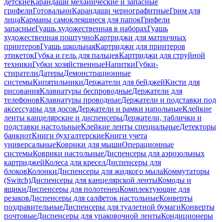
детские
Карандаши механические и запасные
грифели
Готовальни
Карандаши чернографитные
Грим для
лица
Карманы самоклеящиеся для папок
Грифели
запасные
Гуашь художественная в наборах
Гуашь
художественная поштучно
Картриджи для матричных
принтеров
Гуашь школьная
Картриджи для принтеров
этикеток
Губка и гель для пальцев
Картриджи для струйной
техники
Губки хозяйственные
Напитки
Губки-
стиратели
Датеры
Демонстрационные
системы
Кипятильники
Держатели для бейджей
Кисти для
рисования
Клавиатуры беспроводные
Держатели для
телефонов
Клавиатуры проводные
Держатели и подставки под
аксессуары для досок
Держатели и рамки напольные
Клейкие
ленты канцелярские и диспенсеры
Держатели, таблички и
подставки настольные
Клейкие ленты специальные
Детекторы
банкнот
Книги бухгалтерские
Книги учета
универсальные
Коврики для мыши
Операционные
системы
Коврики настольные
Диспенсеры для аэрозольных
картриджей
Колеса для кресел
Диспенсеры для
блоков
Колонки
Диспенсеры для жидкого мыла
Коммутаторы
(Switch)
Диспенсеры для канцелярской ленты
Комоды и
ящики
Диспенсеры для полотенец
Комплектующие для
резаков
Диспенсеры для салфеток настольные
Конверты
поздравительные
Диспенсеры для туалетной бумаги
Конверты
почтовые
Диспенсеры для упаковочной ленты
Кондиционеры