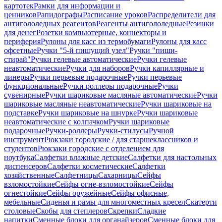
картотек
Рамки для информации и
ценников
Рапидографы
Расписание уроков
Распределители для
антигололедных реагентов
Реагенты антигололедные
Резинки
для денег
Розетки компьютерные, коннекторы и
периферия
Рулоны для касс из термобумаги
Рулоны для касс
офсетные
Ручки "5-й пишущий узел"
Ручки "пиши-
стирай"
Ручки гелевые автоматические
Ручки гелевые
неавтоматические
Ручки для наборов
Ручки капиллярные и
линеры
Ручки перьевые подарочные
Ручки перьевые
функциональные
Ручки роллеры подарочные
Ручки
сувенирные
Ручки шариковые масляные автоматические
Ручки
шариковые масляные неавтоматические
Ручки шариковые на
подставке
Ручки шариковые на шнурке
Ручки шариковые
неавтоматические с колпачком
Ручки шариковые
подарочные
Ручки-роллеры
Ручки-стилусы
Ручной
инструмент
Рюкзаки городские / для старшеклассников и
студентов
Рюкзаки городские с отделением для
ноутбука
Салфетки влажные детские
Салфетки для настольных
диспенсеров
Салфетки косметические
Салфетки
хозяйственные
Салфетницы
Сахарницы
Сейфы
взломостойкие
Сейфы огне-взломостойкие
Сейфы
огнестойкие
Сейфы оружейные
Сейфы офисные,
мебельные
Сиденья и рамы для многоместных кресел
Скатерти
столовые
Скобы для степлеров
Скрепки
Сладкие
напитки
Сменные блоки для органайзеров
Сменные блоки для