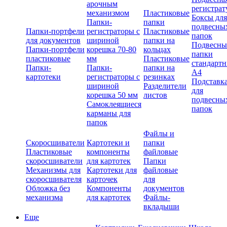
арочным
регистрат
механизмом
Пластиковые
Боксы для
Папки-
папки
подвесны
Папки-портфели
регистраторы с
Пластиковые
папок
для документов
шириной
папки на
Подвесны
Папки-портфели
корешка 70-80
кольцах
папки
пластиковые
мм
Пластиковые
стандарт
Папки-
Папки-
папки на
А4
картотеки
регистраторы с
резинках
Подставк
шириной
Разделители
для
корешка 50 мм
листов
подвесны
Самоклеящиеся
папок
карманы для
папок
Файлы и
Скоросшиватели
Картотеки и
папки
Пластиковые
компоненты
файловые
скоросшиватели
для картотек
Папки
Механизмы для
Картотеки для
файловые
скоросшивателя
карточек
для
Обложка без
Компоненты
документов
механизма
для картотек
Файлы-
вкладыши
Еще