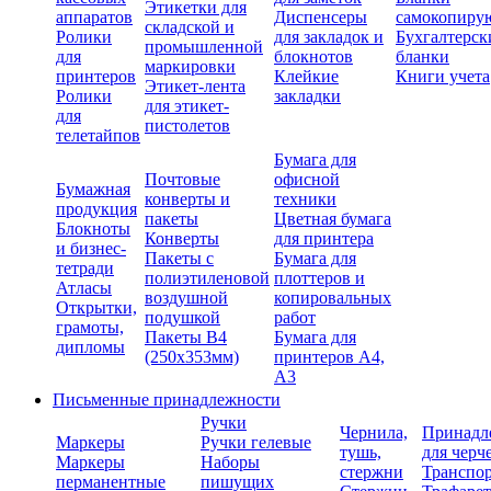
Этикетки для
аппаратов
Диспенсеры
самокопиру
складской и
Ролики
для закладок и
Бухгалтерск
промышленной
для
блокнотов
бланки
маркировки
принтеров
Клейкие
Книги учета
Этикет-лента
Ролики
закладки
для этикет-
для
пистолетов
телетайпов
Бумага для
Почтовые
офисной
Бумажная
конверты и
техники
продукция
пакеты
Цветная бумага
Блокноты
Конверты
для принтера
и бизнес-
Пакеты с
Бумага для
тетради
полиэтиленовой
плоттеров и
Атласы
воздушной
копировальных
Открытки,
подушкой
работ
грамоты,
Пакеты В4
Бумага для
дипломы
(250х353мм)
принтеров А4,
А3
Письменные принадлежности
Ручки
Чернила,
Принадл
Маркеры
Ручки гелевые
тушь,
для черч
Маркеры
Наборы
стержни
Транспо
перманентные
пишущих