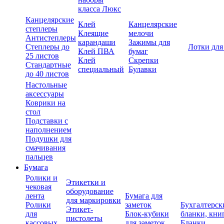
класса Люкс
Канцелярские
Клей
Канцелярские
степлеры
Клеящие
мелочи
Антистеплеры
карандаши
Зажимы для
Степлеры до
Лотки для
Клей ПВА
бумаг
25 листов
Клей
Скрепки
Стандартные
специальный
Булавки
до 40 листов
Настольные
аксессуары
Коврики на
стол
Подставки с
наполнением
Подушки для
смачивания
пальцев
Бумага
Ролики и
Этикетки и
чековая
оборудование
лента
Бумага для
для маркировки
Ролики
заметок
Бухгалтерск
Этикет-
для
Блок-кубики
бланки, кни
пистолеты
кассовых
для заметок
Бланки