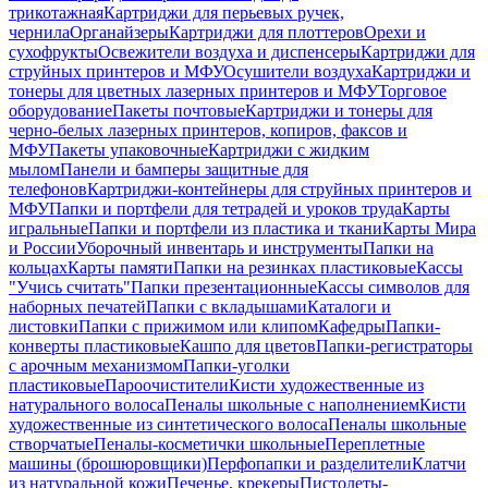
трикотажная
Картриджи для перьевых ручек,
чернила
Органайзеры
Картриджи для плоттеров
Орехи и
сухофрукты
Освежители воздуха и диспенсеры
Картриджи для
струйных принтеров и МФУ
Осушители воздуха
Картриджи и
тонеры для цветных лазерных принтеров и МФУ
Торговое
оборудование
Пакеты почтовые
Картриджи и тонеры для
черно-белых лазерных принтеров, копиров, факсов и
МФУ
Пакеты упаковочные
Картриджи с жидким
мылом
Панели и бамперы защитные для
телефонов
Картриджи-контейнеры для струйных принтеров и
МФУ
Папки и портфели для тетрадей и уроков труда
Карты
игральные
Папки и портфели из пластика и ткани
Карты Мира
и России
Уборочный инвентарь и инструменты
Папки на
кольцах
Карты памяти
Папки на резинках пластиковые
Кассы
"Учись считать"
Папки презентационные
Кассы символов для
наборных печатей
Папки с вкладышами
Каталоги и
листовки
Папки с прижимом или клипом
Кафедры
Папки-
конверты пластиковые
Кашпо для цветов
Папки-регистраторы
с арочным механизмом
Папки-уголки
пластиковые
Пароочистители
Кисти художественные из
натурального волоса
Пеналы школьные с наполнением
Кисти
художественные из синтетического волоса
Пеналы школьные
створчатые
Пеналы-косметички школьные
Переплетные
машины (брошюровщики)
Перфопапки и разделители
Клатчи
из натуральной кожи
Печенье, крекеры
Пистолеты-