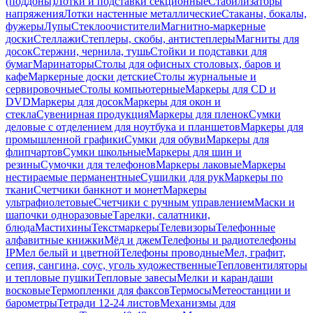
(поддоны)
Лотки и подставки секционные
Стабилизаторы
напряжения
Лотки настенные металлические
Стаканы, бокалы,
фужеры
Лупы
Стеклоочистители
Магнитно-маркерные
доски
Стеллажи
Степлеры, скобы, антистеплеры
Магниты для
досок
Стержни, чернила, тушь
Стойки и подставки для
бумаг
Маринаторы
Столы для офисных столовых, баров и
кафе
Маркерные доски детские
Столы журнальные и
сервировочные
Столы компьютерные
Маркеры для CD и
DVD
Маркеры для досок
Маркеры для окон и
стекла
Сувенирная продукция
Маркеры для пленок
Сумки
деловые с отделением для ноутбука и планшетов
Маркеры для
промышленной графики
Сумки для обуви
Маркеры для
флипчартов
Сумки школьные
Маркеры для шин и
резины
Сумочки для телефонов
Маркеры лаковые
Маркеры
нестираемые перманентные
Сушилки для рук
Маркеры по
ткани
Счетчики банкнот и монет
Маркеры
ультрафиолетовые
Счетчики с ручным управлением
Маски и
шапочки одноразовые
Тарелки, салатники,
блюда
Мастихины
Текстмаркеры
Телевизоры
Телефонные
алфавитные книжки
Мёд и джем
Телефоны и радиотелефоны
IP
Мел белый и цветной
Телефоны проводные
Мел, графит,
сепия, сангина, соус, уголь художественные
Тепловентиляторы
и тепловые пушки
Тепловые завесы
Мелки и карандаши
восковые
Термопленки для факсов
Термосы
Метеостанции и
барометры
Тетради 12-24 листов
Механизмы для