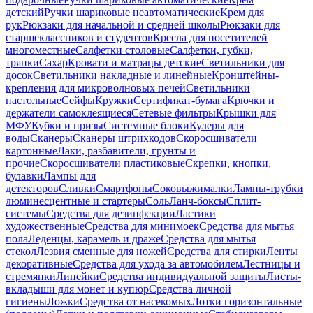
детский
Ручки шариковые неавтоматические
Крем для
рук
Рюкзаки для начальной и средней школы
Рюкзаки для
старшеклассников и студентов
Кресла для посетителей
многоместные
Салфетки столовые
Салфетки, губки,
тряпки
Сахар
Кровати и матрацы детские
Светильники для
досок
Светильники накладные и линейные
Кронштейны-
крепления для микроволновых печей
Светильники
настольные
Сейфы
Кружки
Сертификат-бумага
Крючки и
держатели самоклеящиеся
Сетевые фильтры
Крышки для
МФУ
Кубки и призы
Системные блоки
Кулеры для
воды
Сканеры
Сканеры штрихкодов
Скоросшиватели
картонные
Лаки, разбавители, грунты и
прочие
Скоросшиватели пластиковые
Скрепки, кнопки,
булавки
Лампы для
детекторов
Сливки
Смартфоны
Соковыжималки
Лампы-трубки
люминесцентные и стартеры
Соль
Ланч-боксы
Сплит-
системы
Средства для дезинфекции
Ластики
художественные
Средства для минимоек
Средства для мытья
пола
Леденцы, карамель и драже
Средства для мытья
стекол
Лезвия сменные для ножей
Средства для стирки
Ленты
декоративные
Средства для ухода за автомобилем
Лестницы и
стремянки
Линейки
Средства индивидуальной защиты
Листы-
вкладыши для монет и купюр
Средства личной
гигиены
Ложки
Средства от насекомых
Лотки горизонтальные