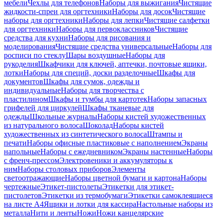
мебели
Чехлы для телефонов
Наборы для выжигания
Чистящие
жидкости-спреи для оргтехники
Наборы для досок
Чистящие
наборы для оргтехники
Наборы для лепки
Чистящие салфетки
для оргтехники
Наборы для первоклассников
Чистящие
средства для кухни
Наборы для рисования и
моделирования
Чистящие средства универсальные
Наборы для
росписи по стеклу
Шары воздушные
Наборы для
рукоделия
Шкафчики для ключей, аптечки, почтовые ящики,
лотки
Наборы для специй, доски разделочные
Шкафы для
документов
Шкафы для сумок, одежды и
индивидуальные
Наборы для творчества с
пластилином
Шкафы и тумбы для картотек
Наборы запасных
грифелей для циркулей
Шкафы тканевые для
одежды
Школьные журналы
Наборы кистей художественных
из натурального волоса
Шоколад
Наборы кистей
художественных из синтетического волоса
Штампы и
печати
Наборы офисные пластиковые с наполнением
Экраны
напольные
Наборы с ежедневником
Экраны настенные
Наборы
с френч-прессом
Электровеники и аккумуляторы к
ним
Наборы столовых приборов
Элементы
светоотражающие
Наборы цветной бумаги и картона
Наборы
чертежные
Этикет-пистолеты
Этикетки для этикет-
пистолетов
Этикетки из термобумаги
Этикетки самоклеящиеся
на листе А4
Ящики и лотки для кассира
Настольные наборы из
металла
Нити и ленты
Ножи
Ножи канцелярские