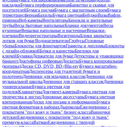
накладки
Бумага перфорированная
Банкетки и скамьи для
посетителей
Бумага писчая
Бумага с магнитным слоем
Бумага
термотрансферная
Бахилы
Бумага цветная
Бейджи
Вазы
Вафли,
пряники
Веб-камеры
Вентиляторы
Бинокли и зрительные
трубы
Весы бытовые напольные
Бланки документов
Весы
кухонные
Вешалки напольные и настенные
Вешалки-
плечики
Видеорегистраторы
Визитницы
Блоки закрытых
лотков для бумаг
Водонагреватели
Глобусы
Головные
уборы
Блокноты для флипчартов
Грамоты и дипломы
Блокноты
с дизайн-обложкой
Бочки и канистры
Брелоки для
ключей
Булавки
Держатели для бумаг
Детекторы и упаковщики
банкнот
Диктофоны цифровые
Дискеты
Бумага копировальная
(копирка)
Диски CD, DVD, BD (Blu-ray)
Бумага масштабно-
координатная
Диспенсеры для туалетной бумаги и
полотенец
Дневники для младших классов
Дневники для
музыкальной школы
Дневники для старших классов
Дневники
универсальные
Бумага цветная для
поделок
Клавиатуры
Документ-камеры
Бумага цветная для
творчества в листах
Дорожные аксессуары
Бумага цветная
крепированная
Доски для письма и информации
Бумага
цветная форматная в наборах
Дыроколы
Ежедневники с
покрытием "под кожу и ткань" бизнес-класса
Ванночки
детские
Ежедневники с покрытием "под кожу и ткань"
премиум-класса
Ватман
Ежедневники с твердой