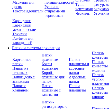
Стержни
Трафаре
Маркеры для
принадлежностей
Тушь
фигур, л
досок
Ручки со
чертежная
окружно
Текстовыделители
стираемыми
Чернила
Угольни
чернилами
Карандаши
Карандаши
механические
Точилки
Грифели для
карандашей
Папки и системы архивации
Папки-
Папки
конверты
Картонные
архивные
Папки
Папки-
папки
Боксы
планшеты и
конверты 
Папки на
архивные
адресные
молнии
резинках
Короба
папки
Папки-
Папки дело с
архивные для
Адресные
уголки
завязками
папок
папки
пластико
Папки с
Папки
Папки
Папки-
клапаном
архивные с
планшеты
конверты 
завязками
кнопке
Папки-
регистраторы с
Подвесна