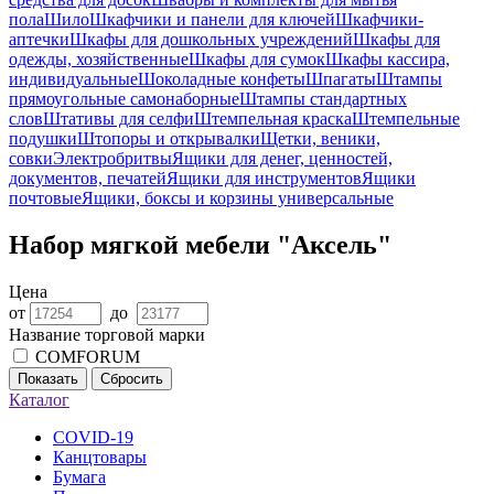
пола
Шило
Шкафчики и панели для ключей
Шкафчики-
аптечки
Шкафы для дошкольных учреждений
Шкафы для
одежды, хозяйственные
Шкафы для сумок
Шкафы кассира,
индивидуальные
Шоколадные конфеты
Шпагаты
Штампы
прямоугольные самонаборные
Штампы стандартных
слов
Штативы для селфи
Штемпельная краска
Штемпельные
подушки
Штопоры и открывалки
Щетки, веники,
совки
Электробритвы
Ящики для денег, ценностей,
документов, печатей
Ящики для инструментов
Ящики
почтовые
Ящики, боксы и корзины универсальные
Набор мягкой мебели "Аксель"
Цена
от
до
Название торговой марки
COMFORUM
Показать
Сбросить
Каталог
COVID-19
Канцтовары
Бумага