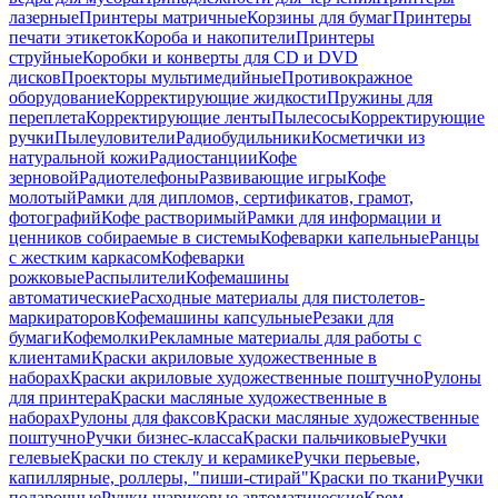
лазерные
Принтеры матричные
Корзины для бумаг
Принтеры
печати этикеток
Короба и накопители
Принтеры
струйные
Коробки и конверты для CD и DVD
дисков
Проекторы мультимедийные
Противокражное
оборудование
Корректирующие жидкости
Пружины для
переплета
Корректирующие ленты
Пылесосы
Корректирующие
ручки
Пылеуловители
Радиобудильники
Косметички из
натуральной кожи
Радиостанции
Кофе
зерновой
Радиотелефоны
Развивающие игры
Кофе
молотый
Рамки для дипломов, сертификатов, грамот,
фотографий
Кофе растворимый
Рамки для информации и
ценников собираемые в системы
Кофеварки капельные
Ранцы
с жестким каркасом
Кофеварки
рожковые
Распылители
Кофемашины
автоматические
Расходные материалы для пистолетов-
маркираторов
Кофемашины капсульные
Резаки для
бумаги
Кофемолки
Рекламные материалы для работы с
клиентами
Краски акриловые художественные в
наборах
Краски акриловые художественные поштучно
Рулоны
для принтера
Краски масляные художественные в
наборах
Рулоны для факсов
Краски масляные художественные
поштучно
Ручки бизнес-класса
Краски пальчиковые
Ручки
гелевые
Краски по стеклу и керамике
Ручки перьевые,
капиллярные, роллеры, "пиши-стирай"
Краски по ткани
Ручки
подарочные
Ручки шариковые автоматические
Крем