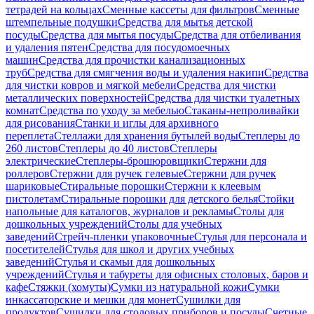
тетрадей на кольцах
Сменные кассеты для фильтров
Сменные
штемпельные подушки
Средства для мытья детской
посуды
Средства для мытья посуды
Средства для отбеливания
и удаления пятен
Средства для посудомоечных
машин
Средства для прочистки канализационных
труб
Средства для смягчения воды и удаления накипи
Средства
для чистки ковров и мягкой мебели
Средства для чистки
металлических поверхностей
Средства для чистки туалетных
комнат
Средства по уходу за мебелью
Стаканы-непроливайки
для рисования
Станки и иглы для архивного
переплета
Стеллажи для хранения бутылей воды
Степлеры до
260 листов
Степлеры до 40 листов
Степлеры
электрические
Степлеры-брошюровщики
Стержни для
роллеров
Стержни для ручек гелевые
Стержни для ручек
шариковые
Стиральные порошки
Стержни к клеевым
пистолетам
Стиральные порошки для детского белья
Стойки
напольные для каталогов, журналов и рекламы
Столы для
дошкольных учреждений
Столы для учебных
заведений
Стрейч-пленки упаковочные
Стулья для персонала и
посетителей
Стулья для школ и других учебных
заведений
Стулья и скамьи для дошкольных
учреждений
Стулья и табуреты для офисных столовых, баров и
кафе
Стяжки (хомуты)
Сумки из натуральной кожи
Сумки
инкассаторские и мешки для монет
Сушилки для
продуктов
Сушилки для столовых приборов и посуды
Счетные