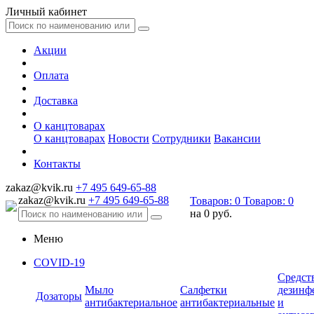
Личный кабинет
Акции
Оплата
Доставка
О канцтоварах
О канцтоварах
Новости
Сотрудники
Вакансии
Контакты
zakaz@kvik.ru
+7 495 649-65-88
zakaz@kvik.ru
+7 495 649-65-88
Товаров:
0
Товаров:
0
на
0 руб.
Меню
COVID-19
Средст
Мыло
Салфетки
дезинф
Дозаторы
антибактериальное
антибактериальные
и