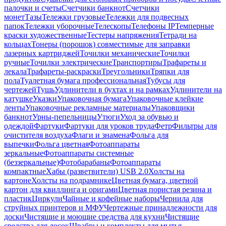
палочки и счеты
Счетчики банкнот
Счетчики
монет
Тазы
Тележки грузовые
Тележки для подвесных
папок
Тележки уборочные
Телескопы
Телефоны IP
Темперные
краски художественные
Тестеры напряжения
Тетради на
кольцах
Тонеры (порошок) совместимые для заправки
лазерных картриджей
Точилки механические
Точилки
ручные
Точилки электрические
Транспортиры
Трафареты и
лекала
Трафареты-раскраски
Треугольники
Тряпки для
пола
Туалетная бумага профессиональная
Тубусы для
чертежей
Тушь
Удлинители в бухтах и на рамках
Удлинители на
катушке
Указки
Упаковочная бумага
Упаковочные клейкие
ленты
Упаковочные рекламные материалы
Упаковщики
банкнот
Урны-пепельницы
Утюги
Уход за обувью и
одеждой
Фартуки
Фартуки для уроков труда
Фетр
Фильтры для
очистителя воздуха
Флаги и знамена
Фольга для
выпечки
Фольга цветная
Фотоаппараты
зеркальные
Фотоаппараты системные
(беззеркальные)
Фотобарабаны
Фотоаппараты
компактные
Хабы (разветвители) USB 2.0
Холсты на
картоне
Холсты на подрамнике
Цветная бумага, цветной
картон для квиллинга и оригами
Цветная пористая резина и
пластик
Циркули
Чайные и кофейные наборы
Чернила для
струйных принтеров и МФУ
Чертежные принадлежности для
доски
Чистящие и моющие средства для кухни
Чистящие
средства для досок
Швабры и комплекты для мытья