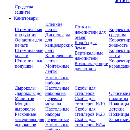
антисе
Средства
защиты
Канцтовары
Клейкие
Лотки и
Штемпельная
ленты
Корректи
накопители для
продукция
Диспенсеры
средства
бумаг
Оснастки для
для
Корректи
Короба для
печати
канцелярских
жидкость
бумаг
Штемпельные
лент
Корректи
Вертикальные
краски
Канцелярские
лента
накопители
Штемпельные
ленты
Корректи
Комплектующие
подушки
Монтажные
карандаш
для лотков
ленты
Настольные
наборы
Дыроколы
Настольные
Скобы для
Дыроколы до
наборы из
степлеров
Офисные 
65 листов
дерева и
Скобы для
ножницы
Мощные
металла
степлеров №10
Ножницы
дыроколы
Настольные
Скобы для
детские
Расходные
наборы
степлеров №23
Ножницы
материалы для
деревянные
Скобы для
Запасные 
дыроколов
Настольные
степлеров №24
наборы