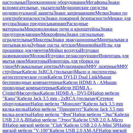
настольные
Проекционное оборудование
Мегафоны
Знаки
вспомогательные, указатели
Медицинские средства
индивидуальной защиты
Знаки запрещающие
Мелки
Знаки по
электробезопасности
Знаки пожарной безопасности
Мешки для
мусора
Знаки предписывающие
Расходные
материалы
Микроволновые печи и кронштейны
Знаки
предупреждающие
Микрофоны
Знаки сигнальные,
оградительные
Миксеры
Знаки эвакуационные
Минеральная и
питьевая вода
Зубные пасты детские
Минимойки
Иглы для
прошивки документов
Мойки воздуха
Игрушки
развивающие
Молоко
Игрушки релаксирующие
Инвентарь для
мытья окон
Мониторы
Инвентарь для уборки на
улице
Музыкальные центры
Мультиварки
МФУ лазерные
МФУ
струйные
Кабели 3xRCA (тюльпан)
Мыло и диспенсеры,
антисептические гели
Кабели DVI-D Dual Link
Мыши
беспроводные компьютерные
Кабели HDMI A - A
Мыши
проводные компьютерные
Кабели HDMI A -
C(mini)
Мясорубки
Кабели HDMI-A - DVI-D
Набор мебели
"Канц"
Кабели Jack 3.5 mm - 2xRCA (тюльпан)
Сетевое
оборудование
Набор мебели "Монолит"
Кабели Jack 3.5 mm
вилка-вилка
Набор мебели "Приоритет"
Кабели Jack 3.5 mm
вилка-розетка
Набор мебели "Фея"
Набор мебели "Эко"
Кабели
USB 2.0 A-B
Набор мебели "Этюд"
Кабели USB 2.0 A-Micro
B
Набор мягкой мебели "Club"
Кабели USB 2.0 A-Mini 5P
Набор
мягкой мебели "V-100"
Кабели USB 2.0 AM-AF
Набор мягкой