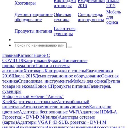
Картриджи
Ежедневники
Школа
Хозтовары
и тонеры
2016
2015
Мебель
Демонстрационное
Офисная
Спецодежда,
для
оборудование
техника
инструменты
офиса
Галантерея,
Продукты питания
сувениры
Главная
Каталог
Новое С
COVID-19
Канцтовары
Бумага
Письменные
принадлежности
Папки и системы
архивации
Хозтовары
Картриджи и тонеры
Ежедневники
2016
Школа 2015
Демонстрационное оборудование
Офисная
техника
Спецодежда, инструменты
Мебель для офиса
Группа
товара из экселя
Новое С
Продукты питания
Галантерея,
сувениры
Набор мягкой мебели "Аксель"
Клей
Картотеки настольные
Автомобильный
инвентарь
Авторазветвители прикуривателя
Карандаши
цветные
Адаптеры беспроводные Wi-Fi
Адаптеры HDMI-A
F(розетка) - DVI-D M(вилка)
Адаптеры сетевые
(карты)
Адаптеры VGA F (D-SUB, розетка) - DVI-I M
(вилка)
Аккумуляторы
Аккумуляторы внешние
Аксессуары для