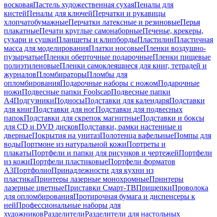
восковая
Пастель художественная сухая
Пеналы для
кистей
Пеналы для ключей
Перчатки и рукавицы
хлопчатобумажные
Перчатки латексные и резиновые
Перья
плакатные
Печати круглые самонаборные
Печенье, крекеры,
сухари и сушки
Планшеты и клипборды
Пластилин
Пластичная
масса для моделирования
Платки носовые
Пленки воздушно-
пузырчатые
Пленки оберточные подарочные
Пленки пищевые
полиэтиленовые
Пленки самоклеящиеся для книг, тетрадей и
журналов
Пломбираторы
Пломбы для
опломбирования
Подарочные наборы с ножом
Подарочные
ножи
Подвесные папки Foolscap
Подвесные папки
А4
Подгузники
Подносы
Подставки для календаря
Подставки
для книг
Подставки для ног
Подставки для подвесных
папок
Подставки для скрепок магнитные
Подставки и боксы
для CD и DVD дисков
Подставки, рамки настенные и
дверные
Покрытия на унитаз
Полотенца вафельные
Помпы для
воды
Портмоне из натуральной кожи
Портреты и
плакаты
Портфели и папки для рисунков и чертежей
Портфели
из кожи
Портфели пластиковые
Портфели форматов
А3
Портфолио
Принадлежности для кухни из
пластика
Принтеры лазерные монохромные
Принтеры
лазерные цветные
Приставки Смарт-ТВ
Прищепки
Проволока
для опломбирования
Протирочная бумага и диспенсеры к
ней
Профессиональные наборы для
художников
Разделители
Разделители для настольных