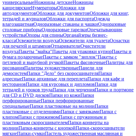
универсальные
Ножницы детские
Ножницы
канцелярские
Нумераторы
Обложки для
автодокументов
Обложки для документов
Обложки для книг,
тетрадей и журналов
Обложки для паспорта
Одежда
влагозащитная
Одноразовые стаканы и чашки
Одноразовые
столовые приборы
Одноразовые тарелки
Опечатывающие
устройства
Опоры для спины
Органайзеры бизнес-
класса
Освежители воздуха
Освежители для туалета
Оснастки
для печатей и штампов
Отпариватели
Очистители
воздуха
Пакеты "майка"
Пакеты для упаковки купюр
Пакеты и
бумага подарочные
Пакеты с замком "зиплок"
Пакеты с
петлевой и вырубной ручкой
Пакеты фасовочные
Палитры для
рисования
Палитры художественные
Панели для
демосистем
Папки "Дело" без скоросшивателя
Папки
адресные
Папки архивные для переплета
Папки для кафе и
ресторанов
Папки для курсовых и дипломов
Папки для
тетрадей и уроков труда
Папки для черчения
Папки и портмоне
для CD и DVD дисков
Папки из кожи
Папки
перфорированные
Папки перфорированные
специальные
Папки пластиковые на молнии
Папки
пластиковые с отделениями
Папки с завязками
Папки с
клипом
Папки с прижимом
Папки с пружинным и
пластиковым скоросшивателем
Папки-конверты на
молнии
Папки-конверты с кнопкой
Папки-скоросшиватели
мягкие
Папки-сумки
Пастель художественная маслянная и