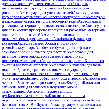
досок
Акварель художественная в наборах
Акварель
школьная
Аксессуары для минимоек
Аксессуары для
рисования
Аксессуары для уничтожителей
Аксессуары для
кофеварок и кофемашин
Банковское оборудование
Аксессуары
и расходные материалы для пароочистителей
Аксессуары и
расходные материалы для пылесосов и полотеров
Аксессуары
для оптических приборов
Аксессуары и расходные материалы
для стеклоочистителей
Аксессуары для подарочных
ножей
Альбомы для рисования
Альбомы и бумага для
акварели
Аксессуары для сборки и установки
рамок
Калькуляторы
Альбомы и бумага для графики и
эскизов
Альбомы и бумага для пастели
Аксессуары для
штампов и печатей
Аксессуары для этикеточных
принтеров
Антивирусы
Аэрогрили и электропечи
Баллоны со
сжатым воздухом
Батарейки
Аксессуары к кулерам для воды,
помпы
Бейджи и держатели к ним
Акссесуары для
растений
Бизнес-блокноты и бизнес-тетради
Альбомы для
монет и купюр
Бизнес-софт
Бланки бухгалтерские
Альбомы для
черчения
Бланки медицинские детские
Блендеры
Блоки для
записей
Блоки для записей в подставке
Блоки
самоклеящиеся
Антисептические гели для
рук
Блокноты
Антистеплеры
Блокноты в книжном
переплете
Аптечка первой помощи
Блокноты детские
Бумага
белая классов А, В, С
Бумага белая премиум класса
Баки для
мусора
Бумага для широкоформатной печати
Бандероли,