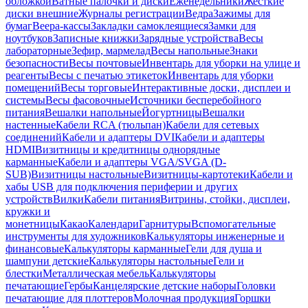
обложкой
Ватные палочки и диски
Еженедельники
Жесткие
диски внешние
Журналы регистрации
Ведра
Зажимы для
бумаг
Веера-кассы
Закладки самоклеящиеся
Замки для
ноутбуков
Записные книжки
Зарядные устройства
Весы
лабораторные
Зефир, мармелад
Весы напольные
Знаки
безопасности
Весы почтовые
Инвентарь для уборки на улице и
реагенты
Весы с печатью этикеток
Инвентарь для уборки
помещений
Весы торговые
Интерактивные доски, дисплеи и
системы
Весы фасовочные
Источники бесперебойного
питания
Вешалки напольные
Йогуртницы
Вешалки
настенные
Кабели RCA (тюльпан)
Кабели для сетевых
соединений
Кабели и адаптеры DVI
Кабели и адаптеры
HDMI
Визитницы и кредитницы однорядные
карманные
Кабели и адаптеры VGA/SVGA (D-
SUB)
Визитницы настольные
Визитницы-картотеки
Кабели и
хабы USB для подключения периферии и других
устройств
Вилки
Кабели питания
Витрины, стойки, дисплеи,
кружки и
монетницы
Какао
Календари
Гарнитуры
Вспомогательные
инструменты для художников
Калькуляторы инженерные и
финансовые
Калькуляторы карманные
Гели для душа и
шампуни детские
Калькуляторы настольные
Гели и
блестки
Металлическая мебель
Калькуляторы
печатающие
Гербы
Канцелярские детские наборы
Головки
печатающие для плоттеров
Молочная продукция
Горшки