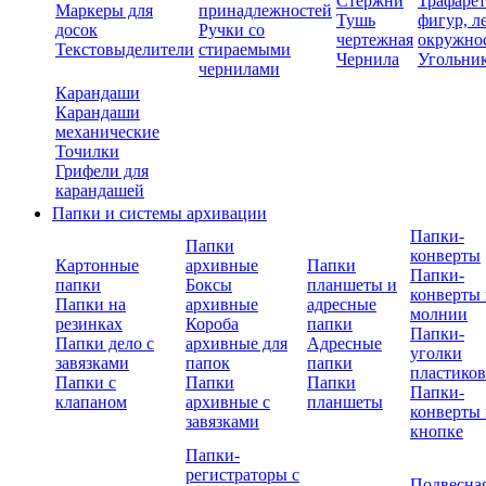
Стержни
Трафаре
Маркеры для
принадлежностей
Тушь
фигур, л
досок
Ручки со
чертежная
окружно
Текстовыделители
стираемыми
Чернила
Угольни
чернилами
Карандаши
Карандаши
механические
Точилки
Грифели для
карандашей
Папки и системы архивации
Папки-
Папки
конверты
Картонные
архивные
Папки
Папки-
папки
Боксы
планшеты и
конверты 
Папки на
архивные
адресные
молнии
резинках
Короба
папки
Папки-
Папки дело с
архивные для
Адресные
уголки
завязками
папок
папки
пластико
Папки с
Папки
Папки
Папки-
клапаном
архивные с
планшеты
конверты 
завязками
кнопке
Папки-
регистраторы с
Подвесна