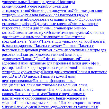
универсальные
Ножницы детские
Ножницы
канцелярские
Нумераторы
Обложки для
автодокументов
Обложки для документов
Обложки для книг,
тетрадей и журналов
Обложки для паспорта
Одежда
влагозащитная
Одноразовые стаканы и чашки
Одноразовые
столовые приборы
Одноразовые тарелки
Опечатывающие
устройства
Опоры для спины
Органайзеры бизнес-
класса
Освежители воздуха
Освежители для туалета
Оснастки
для печатей и штампов
Отпариватели
Очистители
воздуха
Пакеты "майка"
Пакеты для упаковки купюр
Пакеты и
бумага подарочные
Пакеты с замком "зиплок"
Пакеты с
петлевой и вырубной ручкой
Пакеты фасовочные
Палитры для
рисования
Палитры художественные
Панели для
демосистем
Папки "Дело" без скоросшивателя
Папки
адресные
Папки архивные для переплета
Папки для кафе и
ресторанов
Папки для курсовых и дипломов
Папки для
тетрадей и уроков труда
Папки для черчения
Папки и портмоне
для CD и DVD дисков
Папки из кожи
Папки
перфорированные
Папки перфорированные
специальные
Папки пластиковые на молнии
Папки
пластиковые с отделениями
Папки с завязками
Папки с
клипом
Папки с прижимом
Папки с пружинным и
пластиковым скоросшивателем
Папки-конверты на
молнии
Папки-конверты с кнопкой
Папки-скоросшиватели
мягкие
Папки-сумки
Пастель художественная маслянная и