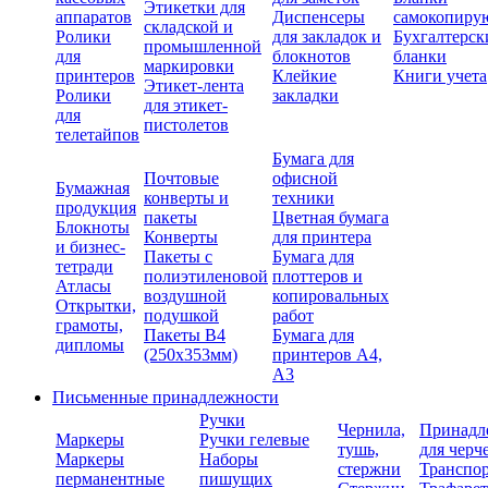
Этикетки для
аппаратов
Диспенсеры
самокопиру
складской и
Ролики
для закладок и
Бухгалтерск
промышленной
для
блокнотов
бланки
маркировки
принтеров
Клейкие
Книги учета
Этикет-лента
Ролики
закладки
для этикет-
для
пистолетов
телетайпов
Бумага для
Почтовые
офисной
Бумажная
конверты и
техники
продукция
пакеты
Цветная бумага
Блокноты
Конверты
для принтера
и бизнес-
Пакеты с
Бумага для
тетради
полиэтиленовой
плоттеров и
Атласы
воздушной
копировальных
Открытки,
подушкой
работ
грамоты,
Пакеты В4
Бумага для
дипломы
(250х353мм)
принтеров А4,
А3
Письменные принадлежности
Ручки
Чернила,
Принадл
Маркеры
Ручки гелевые
тушь,
для черч
Маркеры
Наборы
стержни
Транспо
перманентные
пишущих