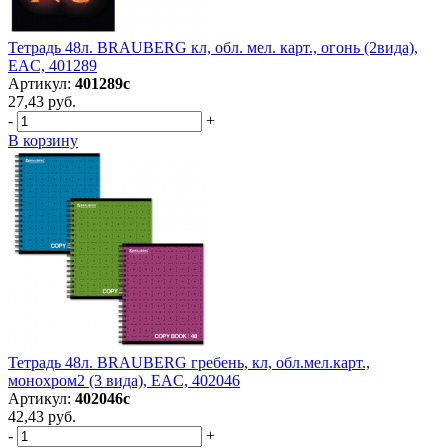
Тетрадь 48л. BRAUBERG кл, обл. мел. карт., огонь (2вида),
EAC, 401289
Артикул:
401289с
27,43 руб.
-
+
В корзину
Тетрадь 48л. BRAUBERG гребень, кл, обл.мел.карт.,
монохром2 (3 вида), EAC, 402046
Артикул:
402046с
42,43 руб.
-
+