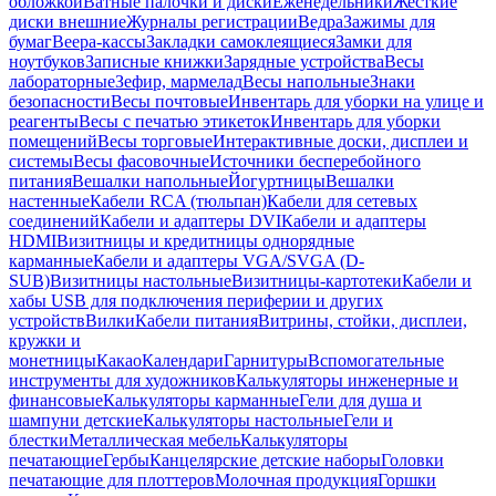
обложкой
Ватные палочки и диски
Еженедельники
Жесткие
диски внешние
Журналы регистрации
Ведра
Зажимы для
бумаг
Веера-кассы
Закладки самоклеящиеся
Замки для
ноутбуков
Записные книжки
Зарядные устройства
Весы
лабораторные
Зефир, мармелад
Весы напольные
Знаки
безопасности
Весы почтовые
Инвентарь для уборки на улице и
реагенты
Весы с печатью этикеток
Инвентарь для уборки
помещений
Весы торговые
Интерактивные доски, дисплеи и
системы
Весы фасовочные
Источники бесперебойного
питания
Вешалки напольные
Йогуртницы
Вешалки
настенные
Кабели RCA (тюльпан)
Кабели для сетевых
соединений
Кабели и адаптеры DVI
Кабели и адаптеры
HDMI
Визитницы и кредитницы однорядные
карманные
Кабели и адаптеры VGA/SVGA (D-
SUB)
Визитницы настольные
Визитницы-картотеки
Кабели и
хабы USB для подключения периферии и других
устройств
Вилки
Кабели питания
Витрины, стойки, дисплеи,
кружки и
монетницы
Какао
Календари
Гарнитуры
Вспомогательные
инструменты для художников
Калькуляторы инженерные и
финансовые
Калькуляторы карманные
Гели для душа и
шампуни детские
Калькуляторы настольные
Гели и
блестки
Металлическая мебель
Калькуляторы
печатающие
Гербы
Канцелярские детские наборы
Головки
печатающие для плоттеров
Молочная продукция
Горшки