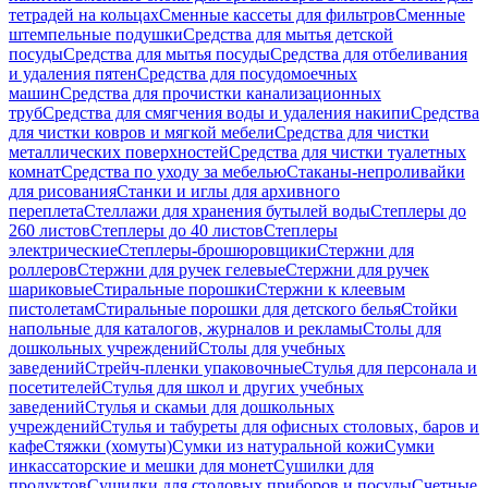
тетрадей на кольцах
Сменные кассеты для фильтров
Сменные
штемпельные подушки
Средства для мытья детской
посуды
Средства для мытья посуды
Средства для отбеливания
и удаления пятен
Средства для посудомоечных
машин
Средства для прочистки канализационных
труб
Средства для смягчения воды и удаления накипи
Средства
для чистки ковров и мягкой мебели
Средства для чистки
металлических поверхностей
Средства для чистки туалетных
комнат
Средства по уходу за мебелью
Стаканы-непроливайки
для рисования
Станки и иглы для архивного
переплета
Стеллажи для хранения бутылей воды
Степлеры до
260 листов
Степлеры до 40 листов
Степлеры
электрические
Степлеры-брошюровщики
Стержни для
роллеров
Стержни для ручек гелевые
Стержни для ручек
шариковые
Стиральные порошки
Стержни к клеевым
пистолетам
Стиральные порошки для детского белья
Стойки
напольные для каталогов, журналов и рекламы
Столы для
дошкольных учреждений
Столы для учебных
заведений
Стрейч-пленки упаковочные
Стулья для персонала и
посетителей
Стулья для школ и других учебных
заведений
Стулья и скамьи для дошкольных
учреждений
Стулья и табуреты для офисных столовых, баров и
кафе
Стяжки (хомуты)
Сумки из натуральной кожи
Сумки
инкассаторские и мешки для монет
Сушилки для
продуктов
Сушилки для столовых приборов и посуды
Счетные