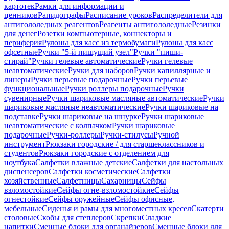
картотек
Рамки для информации и
ценников
Рапидографы
Расписание уроков
Распределители для
антигололедных реагентов
Реагенты антигололедные
Резинки
для денег
Розетки компьютерные, коннекторы и
периферия
Рулоны для касс из термобумаги
Рулоны для касс
офсетные
Ручки "5-й пишущий узел"
Ручки "пиши-
стирай"
Ручки гелевые автоматические
Ручки гелевые
неавтоматические
Ручки для наборов
Ручки капиллярные и
линеры
Ручки перьевые подарочные
Ручки перьевые
функциональные
Ручки роллеры подарочные
Ручки
сувенирные
Ручки шариковые масляные автоматические
Ручки
шариковые масляные неавтоматические
Ручки шариковые на
подставке
Ручки шариковые на шнурке
Ручки шариковые
неавтоматические с колпачком
Ручки шариковые
подарочные
Ручки-роллеры
Ручки-стилусы
Ручной
инструмент
Рюкзаки городские / для старшеклассников и
студентов
Рюкзаки городские с отделением для
ноутбука
Салфетки влажные детские
Салфетки для настольных
диспенсеров
Салфетки косметические
Салфетки
хозяйственные
Салфетницы
Сахарницы
Сейфы
взломостойкие
Сейфы огне-взломостойкие
Сейфы
огнестойкие
Сейфы оружейные
Сейфы офисные,
мебельные
Сиденья и рамы для многоместных кресел
Скатерти
столовые
Скобы для степлеров
Скрепки
Сладкие
напитки
Сменные блоки для органайзеров
Сменные блоки для