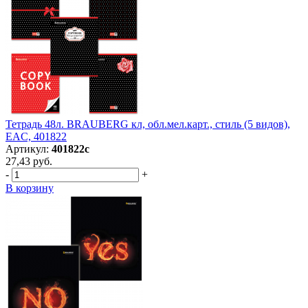
Тетрадь 48л. BRAUBERG кл, обл.мел.карт., стиль (5 видов),
EAC, 401822
Артикул:
401822с
27,43 руб.
-
+
В корзину