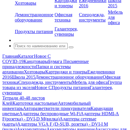
Картриджи
Ежедневники
Школа
Хозтовары
и тонеры
2016
2015
Мебель
Демонстрационное
Офисная
Спецодежда,
для
оборудование
техника
инструменты
офиса
Галантерея,
Продукты питания
сувениры
Главная
Каталог
Новое С
COVID-19
Канцтовары
Бумага
Письменные
принадлежности
Папки и системы
архивации
Хозтовары
Картриджи и тонеры
Ежедневники
2016
Школа 2015
Демонстрационное оборудование
Офисная
техника
Спецодежда, инструменты
Мебель для офиса
Группа
товара из экселя
Новое С
Продукты питания
Галантерея,
сувениры
Тетради 40-48 листов
Клей
Картотеки настольные
Автомобильный
инвентарь
Авторазветвители прикуривателя
Карандаши
цветные
Адаптеры беспроводные Wi-Fi
Адаптеры HDMI-A
F(розетка) - DVI-D M(вилка)
Адаптеры сетевые
(карты)
Адаптеры VGA F (D-SUB, розетка) - DVI-I M
(вилка)
Аккумуляторы
Аккумуляторы внешние
Аксессуары для