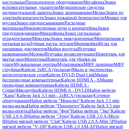
настольные
Проекционное оборудование
Мегафоны
Знаки
вспомогательные, указатели
Медицинские средства
индивидуальной защиты
Знаки запрещающие
Мелки
Знаки по
электробезопасности
Знаки пожарной безопасности
Мешки для
мусора
Знаки предписывающие
Расходные
материалы
Микроволновые печи и кронштейны
Знаки
предупреждающие
Микрофоны
Знаки сигнальные,
оградительные
Миксеры
Знаки эвакуационные
Минеральная и
питьевая вода
Зубные пасты детские
Минимойки
Иглы для
прошивки документов
Мойки воздуха
Игрушки
развивающие
Молоко
Игрушки релаксирующие
Инвентарь для
мытья окон
Мониторы
Инвентарь для уборки на
улице
Музыкальные центры
Мультиварки
МФУ лазерные
МФУ
струйные
Кабели 3xRCA (тюльпан)
Мыло и диспенсеры,
антисептические гели
Кабели DVI-D Dual Link
Мыши
беспроводные компьютерные
Кабели HDMI A - A
Мыши
проводные компьютерные
Кабели HDMI A -
C(mini)
Мясорубки
Кабели HDMI-A - DVI-D
Набор мебели
"Канц"
Кабели Jack 3.5 mm - 2xRCA (тюльпан)
Сетевое
оборудование
Набор мебели "Монолит"
Кабели Jack 3.5 mm
вилка-вилка
Набор мебели "Приоритет"
Кабели Jack 3.5 mm
вилка-розетка
Набор мебели "Фея"
Набор мебели "Эко"
Кабели
USB 2.0 A-B
Набор мебели "Этюд"
Кабели USB 2.0 A-Micro
B
Набор мягкой мебели "Club"
Кабели USB 2.0 A-Mini 5P
Набор
мягкой мебели "V-100"
Кабели USB 2.0 AM-AF
Набор мягкой