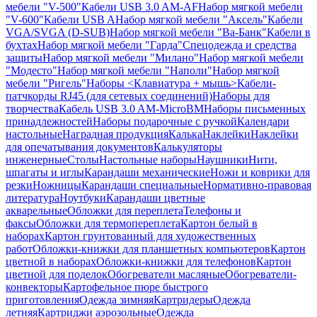
мебели "V-500"
Кабели USB 3.0 AM-AF
Набор мягкой мебели
"V-600"
Кабели USB A
Набор мягкой мебели "Аксель"
Кабели
VGA/SVGA (D-SUB)
Набор мягкой мебели "Ва-Банк"
Кабели в
бухтах
Набор мягкой мебели "Гарда"
Спецодежда и средства
защиты
Набор мягкой мебели "Милано"
Набор мягкой мебели
"Модесто"
Набор мягкой мебели "Наполи"
Набор мягкой
мебели "Ригель"
Наборы <Клавиатура + мышь>
Кабели-
патчкорды RJ45 (для сетевых соединений)
Наборы для
творчества
Кабель USB 3.0 AM-MicroBM
Наборы письменных
принадлежностей
Наборы подарочные с ручкой
Календари
настольные
Наградная продукция
Калька
Наклейки
Наклейки
для опечатывания документов
Калькуляторы
инженерные
Столы
Настольные наборы
Наушники
Нити,
шпагаты и иглы
Карандаши механические
Ножи и коврики для
резки
Ножницы
Карандаши специальные
Нормативно-правовая
литература
Ноутбуки
Карандаши цветные
акварельные
Обложки для переплета
Телефоны и
факсы
Обложки для термопереплета
Картон белый в
наборах
Картон грунтованный для художественных
работ
Обложки-книжки для планшетных компьютеров
Картон
цветной в наборах
Обложки-книжки для телефонов
Картон
цветной для поделок
Обогреватели масляные
Обогреватели-
конвекторы
Картофельное пюре быстрого
приготовления
Одежда зимняя
Картридеры
Одежда
летняя
Картриджи аэрозольные
Одежда