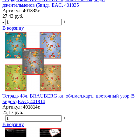
джентельменов (5вид), EAC, 401835
Артикул:
401835с
27,43 руб.
-
+
В корзину
Тетрадь 48л. BRAUBERG кл, обл.мел.карт., цветочный узор (5
видов),EAC, 401814
Артикул:
401814с
25,17 руб.
-
+
В корзину