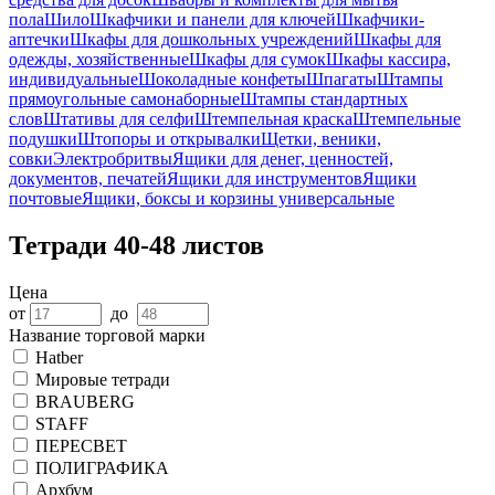
пола
Шило
Шкафчики и панели для ключей
Шкафчики-
аптечки
Шкафы для дошкольных учреждений
Шкафы для
одежды, хозяйственные
Шкафы для сумок
Шкафы кассира,
индивидуальные
Шоколадные конфеты
Шпагаты
Штампы
прямоугольные самонаборные
Штампы стандартных
слов
Штативы для селфи
Штемпельная краска
Штемпельные
подушки
Штопоры и открывалки
Щетки, веники,
совки
Электробритвы
Ящики для денег, ценностей,
документов, печатей
Ящики для инструментов
Ящики
почтовые
Ящики, боксы и корзины универсальные
Тетради 40-48 листов
Цена
от
до
Название торговой марки
Hatber
Мировые тетради
BRAUBERG
STAFF
ПЕРЕСВЕТ
ПОЛИГРАФИКА
Архбум