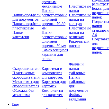
арочным
регистрат
механизмом
Пластиковые
Боксы для
Папки-
папки
подвесны
Папки-портфели
регистраторы с
Пластиковые
папок
для документов
шириной
папки на
Подвесны
Папки-портфели
корешка 70-80
кольцах
папки
пластиковые
мм
Пластиковые
стандарт
Папки-
Папки-
папки на
А4
картотеки
регистраторы с
резинках
Подставк
шириной
Разделители
для
корешка 50 мм
листов
подвесны
Самоклеящиеся
папок
карманы для
папок
Файлы и
Скоросшиватели
Картотеки и
папки
Пластиковые
компоненты
файловые
скоросшиватели
для картотек
Папки
Механизмы для
Картотеки для
файловые
скоросшивателя
карточек
для
Обложка без
Компоненты
документов
механизма
для картотек
Файлы-
вкладыши
Еще