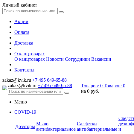
Личный кабинет
Акции
Оплата
Доставка
О канцтоварах
О канцтоварах
Новости
Сотрудники
Вакансии
Контакты
zakaz@kvik.ru
+7 495 649-65-88
zakaz@kvik.ru
+7 495 649-65-88
Товаров:
0
Товаров:
0
на
0 руб.
Меню
COVID-19
Средст
Мыло
Салфетки
дезинф
Дозаторы
антибактериальное
антибактериальные
и