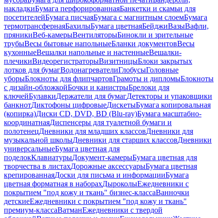
накладки
Бумага перфорированная
Банкетки и скамьи для
посетителей
Бумага писчая
Бумага с магнитным слоем
Бумага
термотрансферная
Бахилы
Бумага цветная
Бейджи
Вазы
Вафли,
пряники
Веб-камеры
Вентиляторы
Бинокли и зрительные
трубы
Весы бытовые напольные
Бланки документов
Весы
кухонные
Вешалки напольные и настенные
Вешалки-
плечики
Видеорегистраторы
Визитницы
Блоки закрытых
лотков для бумаг
Водонагреватели
Глобусы
Головные
уборы
Блокноты для флипчартов
Грамоты и дипломы
Блокноты
с дизайн-обложкой
Бочки и канистры
Брелоки для
ключей
Булавки
Держатели для бумаг
Детекторы и упаковщики
банкнот
Диктофоны цифровые
Дискеты
Бумага копировальная
(копирка)
Диски CD, DVD, BD (Blu-ray)
Бумага масштабно-
координатная
Диспенсеры для туалетной бумаги и
полотенец
Дневники для младших классов
Дневники для
музыкальной школы
Дневники для старших классов
Дневники
универсальные
Бумага цветная для
поделок
Клавиатуры
Документ-камеры
Бумага цветная для
творчества в листах
Дорожные аксессуары
Бумага цветная
крепированная
Доски для письма и информации
Бумага
цветная форматная в наборах
Дыроколы
Ежедневники с
покрытием "под кожу и ткань" бизнес-класса
Ванночки
детские
Ежедневники с покрытием "под кожу и ткань"
премиум-класса
Ватман
Ежедневники с твердой