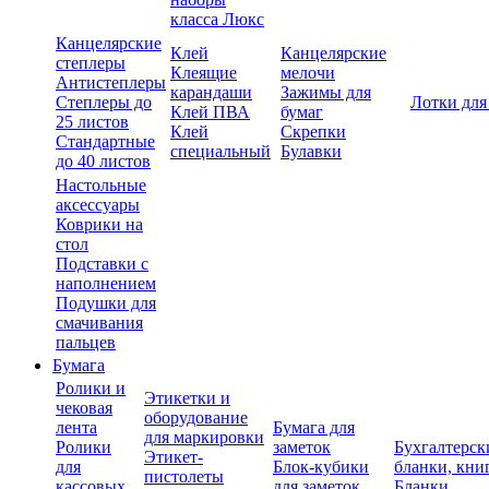
класса Люкс
Канцелярские
Клей
Канцелярские
степлеры
Клеящие
мелочи
Антистеплеры
карандаши
Зажимы для
Степлеры до
Лотки для
Клей ПВА
бумаг
25 листов
Клей
Скрепки
Стандартные
специальный
Булавки
до 40 листов
Настольные
аксессуары
Коврики на
стол
Подставки с
наполнением
Подушки для
смачивания
пальцев
Бумага
Ролики и
Этикетки и
чековая
оборудование
лента
Бумага для
для маркировки
Ролики
заметок
Бухгалтерск
Этикет-
для
Блок-кубики
бланки, кни
пистолеты
кассовых
для заметок
Бланки