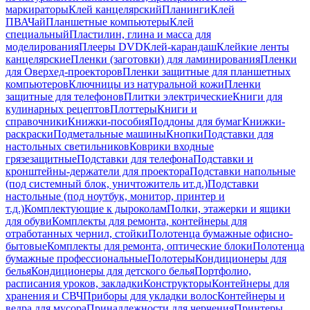
маркираторы
Клей канцелярский
Планинги
Клей
ПВА
Чай
Планшетные компьютеры
Клей
специальный
Пластилин, глина и масса для
моделирования
Плееры DVD
Клей-карандаш
Клейкие ленты
канцелярские
Пленки (заготовки) для ламинирования
Пленки
для Оверхед-проекторов
Пленки защитные для планшетных
компьютеров
Ключницы из натуральной кожи
Пленки
защитные для телефонов
Плитки электрические
Книги для
кулинарных рецептов
Плоттеры
Книги и
справочники
Книжки-пособия
Поддоны для бумаг
Книжки-
раскраски
Подметальные машины
Кнопки
Подставки для
настольных светильников
Коврики входные
грязезащитные
Подставки для телефона
Подставки и
кронштейны-держатели для проектора
Подставки напольные
(под системный блок, уничтожитель ит.д.)
Подставки
настольные (под ноутбук, монитор, принтер и
т.д.)
Комплектующие к дыроколам
Полки, этажерки и ящики
для обуви
Комплекты для ремонта, контейнеры для
отработанных чернил, стойки
Полотенца бумажные офисно-
бытовые
Комплекты для ремонта, оптические блоки
Полотенца
бумажные профессиональные
Полотеры
Кондиционеры для
белья
Кондиционеры для детского белья
Портфолио,
расписания уроков, закладки
Конструкторы
Контейнеры для
хранения и СВЧ
Приборы для укладки волос
Контейнеры и
ведра для мусора
Принадлежности для черчения
Принтеры