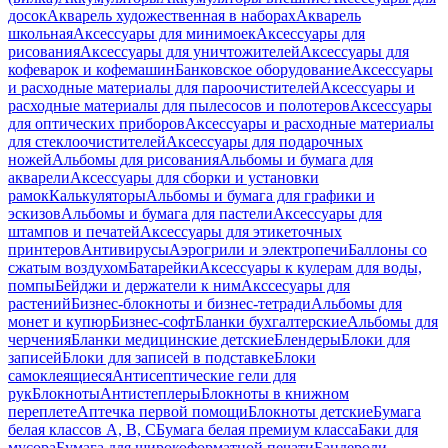
досок
Акварель художественная в наборах
Акварель
школьная
Аксессуары для минимоек
Аксессуары для
рисования
Аксессуары для уничтожителей
Аксессуары для
кофеварок и кофемашин
Банковское оборудование
Аксессуары
и расходные материалы для пароочистителей
Аксессуары и
расходные материалы для пылесосов и полотеров
Аксессуары
для оптических приборов
Аксессуары и расходные материалы
для стеклоочистителей
Аксессуары для подарочных
ножей
Альбомы для рисования
Альбомы и бумага для
акварели
Аксессуары для сборки и установки
рамок
Калькуляторы
Альбомы и бумага для графики и
эскизов
Альбомы и бумага для пастели
Аксессуары для
штампов и печатей
Аксессуары для этикеточных
принтеров
Антивирусы
Аэрогрили и электропечи
Баллоны со
сжатым воздухом
Батарейки
Аксессуары к кулерам для воды,
помпы
Бейджи и держатели к ним
Акссесуары для
растений
Бизнес-блокноты и бизнес-тетради
Альбомы для
монет и купюр
Бизнес-софт
Бланки бухгалтерские
Альбомы для
черчения
Бланки медицинские детские
Блендеры
Блоки для
записей
Блоки для записей в подставке
Блоки
самоклеящиеся
Антисептические гели для
рук
Блокноты
Антистеплеры
Блокноты в книжном
переплете
Аптечка первой помощи
Блокноты детские
Бумага
белая классов А, В, С
Бумага белая премиум класса
Баки для
мусора
Бумага для широкоформатной печати
Бандероли,