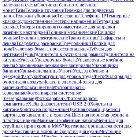
палочки и счеты
Счетчики банкнот
Счетчики
монет
Тазы
Тележки грузовые
Тележки для подвесных
папок
Тележки уборочные
Телескопы
Телефоны IP
Темперные
краски художественные
Тестеры напряжения
Тетради на
кольцах
Тонеры (порошок) совместимые для заправки
лазерных картриджей
Точилки механические
Точилки
ручные
Точилки электрические
Транспортиры
Трафареты и
лекала
Трафареты-раскраски
Треугольники
Тряпки для
пола
Туалетная бумага профессиональная
Тубусы для
чертежей
Тушь
Удлинители в бухтах и на рамках
Удлинители на
катушке
Указки
Упаковочная бумага
Упаковочные клейкие
ленты
Упаковочные рекламные материалы
Упаковщики
банкнот
Урны-пепельницы
Утюги
Уход за обувью и
одеждой
Фартуки
Фартуки для уроков труда
Фетр
Фильтры для
очистителя воздуха
Флаги и знамена
Фольга для
выпечки
Фольга цветная
Фотоаппараты
зеркальные
Фотоаппараты системные
(беззеркальные)
Фотобарабаны
Фотоаппараты
компактные
Хабы (разветвители) USB 2.0
Холсты на
картоне
Холсты на подрамнике
Цветная бумага, цветной
картон для квиллинга и оригами
Цветная пористая резина и
пластик
Циркули
Чайные и кофейные наборы
Чернила для
струйных принтеров и МФУ
Чертежные принадлежности для
доски
Чистящие и моющие средства для кухни
Чистящие
средства для досок
Швабры и комплекты для мытья