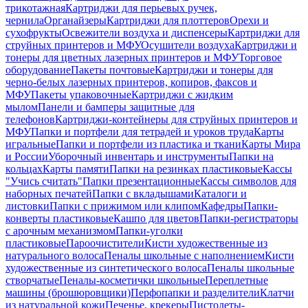
трикотажная
Картриджи для перьевых ручек,
чернила
Органайзеры
Картриджи для плоттеров
Орехи и
сухофрукты
Освежители воздуха и диспенсеры
Картриджи для
струйных принтеров и МФУ
Осушители воздуха
Картриджи и
тонеры для цветных лазерных принтеров и МФУ
Торговое
оборудование
Пакеты почтовые
Картриджи и тонеры для
черно-белых лазерных принтеров, копиров, факсов и
МФУ
Пакеты упаковочные
Картриджи с жидким
мылом
Панели и бамперы защитные для
телефонов
Картриджи-контейнеры для струйных принтеров и
МФУ
Папки и портфели для тетрадей и уроков труда
Карты
игральные
Папки и портфели из пластика и ткани
Карты Мира
и России
Уборочный инвентарь и инструменты
Папки на
кольцах
Карты памяти
Папки на резинках пластиковые
Кассы
"Учись считать"
Папки презентационные
Кассы символов для
наборных печатей
Папки с вкладышами
Каталоги и
листовки
Папки с прижимом или клипом
Кафедры
Папки-
конверты пластиковые
Кашпо для цветов
Папки-регистраторы
с арочным механизмом
Папки-уголки
пластиковые
Пароочистители
Кисти художественные из
натурального волоса
Пеналы школьные с наполнением
Кисти
художественные из синтетического волоса
Пеналы школьные
створчатые
Пеналы-косметички школьные
Переплетные
машины (брошюровщики)
Перфопапки и разделители
Клатчи
из натуральной кожи
Печенье, крекеры
Пистолеты-