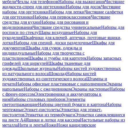
мебели
Чехлы для телефонов
Наборы для выжигания
Чистящие
жидкости-спреи для оргтехники
Наборы для досок
Чистящие
наборы для оргтехники
Наборы для лепки
Чистящие салфетки
для оргтехники
Наборы для первоклассников
Чистящие
средства для кухни
Наборы для рисования и
моделирования
Чистящие средства универсальные
Наборы для
росписи по стеклу
Шары воздушные
Наборы для
рукоделия
Шкафчики для ключей, аптечки, почтовые ящики,
лотки
Наборы для специй, доски разделочные
Шкафы для
документов
Шкафы для сумок, одежды и
индивидуальные
Наборы для творчества с
пластилином
Шкафы и тумбы для картотек
Наборы запасных
грифелей для циркулей
Шкафы тканевые для
одежды
Школьные журналы
Наборы кистей художественных
из натурального волоса
Шоколад
Наборы кистей
художественных из синтетического волоса
Штампы и
печати
Наборы офисные пластиковые с наполнением
Экраны
напольные
Наборы с ежедневником
Экраны настенные
Наборы
с френч-прессом
Электровеники и аккумуляторы к
ним
Наборы столовых приборов
Элементы
светоотражающие
Наборы цветной бумаги и картона
Наборы
чертежные
Этикет-пистолеты
Этикетки для этикет-
пистолетов
Этикетки из термобумаги
Этикетки самоклеящиеся
на листе А4
Ящики и лотки для кассира
Настольные наборы из
металла
Нити и ленты
Ножи
Ножи канцелярские