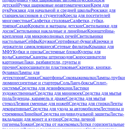
детский
Ручки шариковые неавтоматические
Крем для
рук
Рюкзаки для начальной и средней школы
Рюкзаки для
старшеклассников и студентов
Кресла для посетителей
многоместные
Салфетки столовые
Салфетки, губки,
тряпки
Сахар
Кровати и матрацы детские
Светильники для
досок
Светильники накладные и линейные
Кронштейны-
крепления для микроволновых печей
Светильники
настольные
Сейфы
Кружки
Сертификат-бумага
Крючки и
держатели самоклеящиеся
Сетевые фильтры
Крышки для
МФУ
Кубки и призы
Системные блоки
Кулеры для
воды
Сканеры
Сканеры штрихкодов
Скоросшиватели
картонные
Лаки, разбавители, грунты и
прочие
Скоросшиватели пластиковые
Скрепки, кнопки,
булавки
Лампы для
детекторов
Сливки
Смартфоны
Соковыжималки
Лампы-трубки
люминесцентные и стартеры
Соль
Ланч-боксы
Сплит-
системы
Средства для дезинфекции
Ластики
художественные
Средства для минимоек
Средства для мытья
пола
Леденцы, карамель и драже
Средства для мытья
стекол
Лезвия сменные для ножей
Средства для стирки
Ленты
декоративные
Средства для ухода за автомобилем
Лестницы и
стремянки
Линейки
Средства индивидуальной защиты
Листы-
вкладыши для монет и купюр
Средства личной
гигиены
Ложки
Средства от насекомых
Лотки горизонтальные