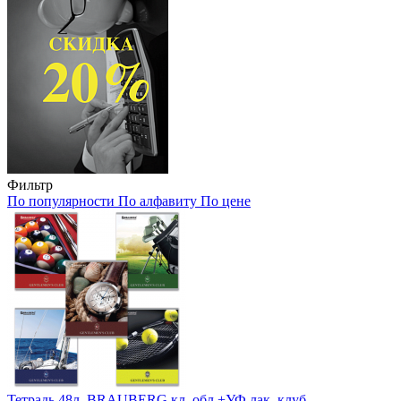
Фильтр
По популярности
По алфавиту
По цене
Тетрадь 48л. BRAUBERG кл, обл.+УФ лак, клуб