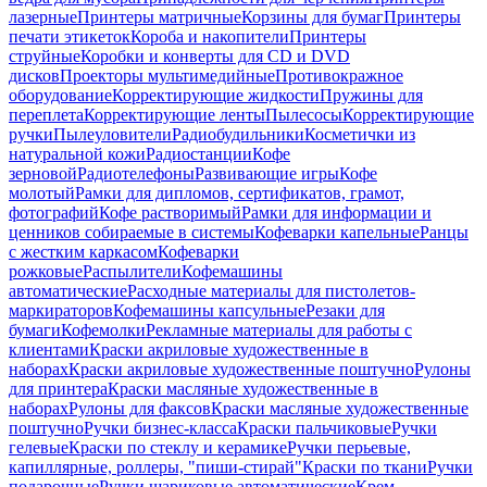
лазерные
Принтеры матричные
Корзины для бумаг
Принтеры
печати этикеток
Короба и накопители
Принтеры
струйные
Коробки и конверты для CD и DVD
дисков
Проекторы мультимедийные
Противокражное
оборудование
Корректирующие жидкости
Пружины для
переплета
Корректирующие ленты
Пылесосы
Корректирующие
ручки
Пылеуловители
Радиобудильники
Косметички из
натуральной кожи
Радиостанции
Кофе
зерновой
Радиотелефоны
Развивающие игры
Кофе
молотый
Рамки для дипломов, сертификатов, грамот,
фотографий
Кофе растворимый
Рамки для информации и
ценников собираемые в системы
Кофеварки капельные
Ранцы
с жестким каркасом
Кофеварки
рожковые
Распылители
Кофемашины
автоматические
Расходные материалы для пистолетов-
маркираторов
Кофемашины капсульные
Резаки для
бумаги
Кофемолки
Рекламные материалы для работы с
клиентами
Краски акриловые художественные в
наборах
Краски акриловые художественные поштучно
Рулоны
для принтера
Краски масляные художественные в
наборах
Рулоны для факсов
Краски масляные художественные
поштучно
Ручки бизнес-класса
Краски пальчиковые
Ручки
гелевые
Краски по стеклу и керамике
Ручки перьевые,
капиллярные, роллеры, "пиши-стирай"
Краски по ткани
Ручки
подарочные
Ручки шариковые автоматические
Крем