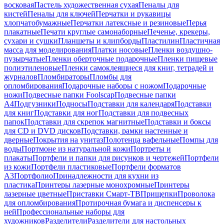
восковая
Пастель художественная сухая
Пеналы для
кистей
Пеналы для ключей
Перчатки и рукавицы
хлопчатобумажные
Перчатки латексные и резиновые
Перья
плакатные
Печати круглые самонаборные
Печенье, крекеры,
сухари и сушки
Планшеты и клипборды
Пластилин
Пластичная
масса для моделирования
Платки носовые
Пленки воздушно-
пузырчатые
Пленки оберточные подарочные
Пленки пищевые
полиэтиленовые
Пленки самоклеящиеся для книг, тетрадей и
журналов
Пломбираторы
Пломбы для
опломбирования
Подарочные наборы с ножом
Подарочные
ножи
Подвесные папки Foolscap
Подвесные папки
А4
Подгузники
Подносы
Подставки для календаря
Подставки
для книг
Подставки для ног
Подставки для подвесных
папок
Подставки для скрепок магнитные
Подставки и боксы
для CD и DVD дисков
Подставки, рамки настенные и
дверные
Покрытия на унитаз
Полотенца вафельные
Помпы для
воды
Портмоне из натуральной кожи
Портреты и
плакаты
Портфели и папки для рисунков и чертежей
Портфели
из кожи
Портфели пластиковые
Портфели форматов
А3
Портфолио
Принадлежности для кухни из
пластика
Принтеры лазерные монохромные
Принтеры
лазерные цветные
Приставки Смарт-ТВ
Прищепки
Проволока
для опломбирования
Протирочная бумага и диспенсеры к
ней
Профессиональные наборы для
художников
Разделители
Разделители для настольных