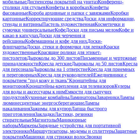
мобильные
Диспенсеры покрытий на унитаз
Конференц-
столики для стульев
Конфеты в коробках
Конфеты
фасованные
Короба архивные и папки с завязками
Коробки
картонные
Корректирующие средства
Доски для информации,
стенды и витрины
Пастель художественная
Косметички и
сумочки универсальные
Кофе
Доски для письма мелом
Кофе и
какао в капсулах
Доски для черчения и
рейсшины
Кофемашины и кофе для них
Доски-
флипчарты
Доски, стеки и формочки для лепки
Краски
художественные
Красящие ролики для этикет-
пистолетов
Дыроколы до 300 листов
Письменные и чертежные
принадлежности
Кресла детские
Дыроколы до 50 листов
Кресла
для персонала
Дыроколы на 1 отверстие
Кресла для приемных
и переговорных
Кресла для руководителей
Ежедневники с
покрытием "под кожу и ткань"
Кронштейны для
мониторов
Кронштейны-крепления для телевизоров
Кулеры
для воды и аксессуары к ним
Емкости для сыпучих
продуктов
Кухонные комбайны
Ламинаторы
Заварники
Лампы
люминесцентные энергосберегающие
Лампы
накаливания
Зажимы для купюр
Лапша быстрого
приготовления
Закладки
Ластики, резинки
стирательные
Магнитолы
Маникюрные
наборы
Маркеры
Зарядные устройства для портативной
электроники
Маршрутизаторы, модемы и сплиттеры
Защитные
покрытия
Машинки для стрижки волос
Звонки