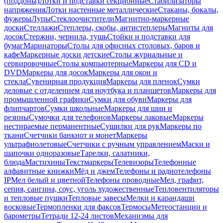
(поддоны)
Лотки и подставки секционные
Стабилизаторы
напряжения
Лотки настенные металлические
Стаканы, бокалы,
фужеры
Лупы
Стеклоочистители
Магнитно-маркерные
доски
Стеллажи
Степлеры, скобы, антистеплеры
Магниты для
досок
Стержни, чернила, тушь
Стойки и подставки для
бумаг
Маринаторы
Столы для офисных столовых, баров и
кафе
Маркерные доски детские
Столы журнальные и
сервировочные
Столы компьютерные
Маркеры для CD и
DVD
Маркеры для досок
Маркеры для окон и
стекла
Сувенирная продукция
Маркеры для пленок
Сумки
деловые с отделением для ноутбука и планшетов
Маркеры для
промышленной графики
Сумки для обуви
Маркеры для
флипчартов
Сумки школьные
Маркеры для шин и
резины
Сумочки для телефонов
Маркеры лаковые
Маркеры
нестираемые перманентные
Сушилки для рук
Маркеры по
ткани
Счетчики банкнот и монет
Маркеры
ультрафиолетовые
Счетчики с ручным управлением
Маски и
шапочки одноразовые
Тарелки, салатники,
блюда
Мастихины
Текстмаркеры
Телевизоры
Телефонные
алфавитные книжки
Мёд и джем
Телефоны и радиотелефоны
IP
Мел белый и цветной
Телефоны проводные
Мел, графит,
сепия, сангина, соус, уголь художественные
Тепловентиляторы
и тепловые пушки
Тепловые завесы
Мелки и карандаши
восковые
Термопленки для факсов
Термосы
Метеостанции и
барометры
Тетради 12-24 листов
Механизмы для