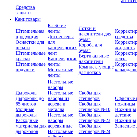
антисе
Средства
защиты
Канцтовары
Клейкие
Лотки и
Штемпельная
ленты
Корректи
накопители для
продукция
Диспенсеры
средства
бумаг
Оснастки для
для
Корректи
Короба для
печати
канцелярских
жидкость
бумаг
Штемпельные
лент
Корректи
Вертикальные
краски
Канцелярские
лента
накопители
Штемпельные
ленты
Корректи
Комплектующие
подушки
Монтажные
карандаш
для лотков
ленты
Настольные
наборы
Дыроколы
Настольные
Скобы для
Дыроколы до
наборы из
степлеров
Офисные 
65 листов
дерева и
Скобы для
ножницы
Мощные
металла
степлеров №10
Ножницы
дыроколы
Настольные
Скобы для
детские
Расходные
наборы
степлеров №23
Ножницы
материалы для
деревянные
Скобы для
Запасные 
дыроколов
Настольные
степлеров №24
наборы