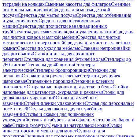
тетрадей на кольцах
Сменные кассеты для фильтров
Сменные
штемпельные подушки
Средства для мытья детской
посуды
Средства для мытья посуды
Средства для отбеливания
и удаления пятен
Средства для посудомоечных
машин
Средства для прочистки канализационных
труб
Средства для смягчения воды и удаления накипи
Средства
для чистки ковров и мягкой мебели
Средства для чистки
металлических поверхностей
Средства для чистки туалетных
комнат
Средства по уходу за мебелью
Стаканы-непроливайки
для рисования
Станки и иглы для архивного
переплета
Стеллажи для хранения бутылей воды
Степлеры до
260 листов
Степлеры до 40 листов
Степлеры
электрические
Степлеры-брошюровщики
Стержни для
роллеров
Стержни для ручек гелевые
Стержни для ручек
шариковые
Стиральные порошки
Стержни к клеевым
пистолетам
Стиральные порошки для детского белья
Стойки
напольные для каталогов, журналов и рекламы
Столы для
дошкольных учреждений
Столы для учебных
заведений
Стрейч-пленки упаковочные
Стулья для персонала и
посетителей
Стулья для школ и других учебных
заведений
Стулья и скамьи для дошкольных
учреждений
Стулья и табуреты для офисных столовых, баров и
кафе
Стяжки (хомуты)
Сумки из натуральной кожи
Сумки
инкассаторские и мешки для монет
Сушилки для
продуктов
Сушилки для столовых приборов и посуды
Счетные