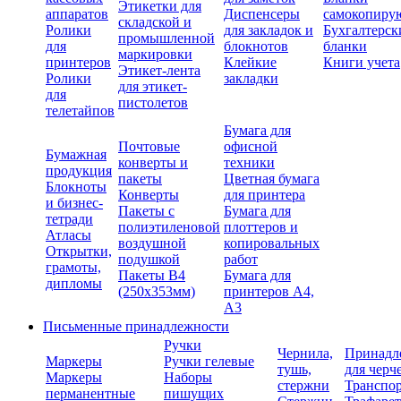
Этикетки для
аппаратов
Диспенсеры
самокопиру
складской и
Ролики
для закладок и
Бухгалтерск
промышленной
для
блокнотов
бланки
маркировки
принтеров
Клейкие
Книги учета
Этикет-лента
Ролики
закладки
для этикет-
для
пистолетов
телетайпов
Бумага для
Почтовые
офисной
Бумажная
конверты и
техники
продукция
пакеты
Цветная бумага
Блокноты
Конверты
для принтера
и бизнес-
Пакеты с
Бумага для
тетради
полиэтиленовой
плоттеров и
Атласы
воздушной
копировальных
Открытки,
подушкой
работ
грамоты,
Пакеты В4
Бумага для
дипломы
(250х353мм)
принтеров А4,
А3
Письменные принадлежности
Ручки
Чернила,
Принадл
Маркеры
Ручки гелевые
тушь,
для черч
Маркеры
Наборы
стержни
Транспо
перманентные
пишущих