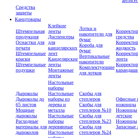
антисе
Средства
защиты
Канцтовары
Клейкие
Лотки и
Штемпельная
ленты
Корректи
накопители для
продукция
Диспенсеры
средства
бумаг
Оснастки для
для
Корректи
Короба для
печати
канцелярских
жидкость
бумаг
Штемпельные
лент
Корректи
Вертикальные
краски
Канцелярские
лента
накопители
Штемпельные
ленты
Корректи
Комплектующие
подушки
Монтажные
карандаш
для лотков
ленты
Настольные
наборы
Дыроколы
Настольные
Скобы для
Дыроколы до
наборы из
степлеров
Офисные 
65 листов
дерева и
Скобы для
ножницы
Мощные
металла
степлеров №10
Ножницы
дыроколы
Настольные
Скобы для
детские
Расходные
наборы
степлеров №23
Ножницы
материалы для
деревянные
Скобы для
Запасные 
дыроколов
Настольные
степлеров №24
наборы