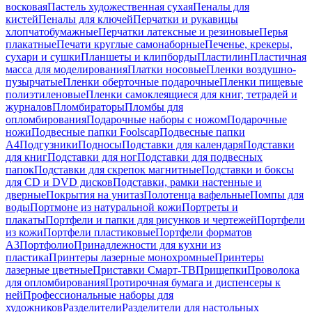
восковая
Пастель художественная сухая
Пеналы для
кистей
Пеналы для ключей
Перчатки и рукавицы
хлопчатобумажные
Перчатки латексные и резиновые
Перья
плакатные
Печати круглые самонаборные
Печенье, крекеры,
сухари и сушки
Планшеты и клипборды
Пластилин
Пластичная
масса для моделирования
Платки носовые
Пленки воздушно-
пузырчатые
Пленки оберточные подарочные
Пленки пищевые
полиэтиленовые
Пленки самоклеящиеся для книг, тетрадей и
журналов
Пломбираторы
Пломбы для
опломбирования
Подарочные наборы с ножом
Подарочные
ножи
Подвесные папки Foolscap
Подвесные папки
А4
Подгузники
Подносы
Подставки для календаря
Подставки
для книг
Подставки для ног
Подставки для подвесных
папок
Подставки для скрепок магнитные
Подставки и боксы
для CD и DVD дисков
Подставки, рамки настенные и
дверные
Покрытия на унитаз
Полотенца вафельные
Помпы для
воды
Портмоне из натуральной кожи
Портреты и
плакаты
Портфели и папки для рисунков и чертежей
Портфели
из кожи
Портфели пластиковые
Портфели форматов
А3
Портфолио
Принадлежности для кухни из
пластика
Принтеры лазерные монохромные
Принтеры
лазерные цветные
Приставки Смарт-ТВ
Прищепки
Проволока
для опломбирования
Протирочная бумага и диспенсеры к
ней
Профессиональные наборы для
художников
Разделители
Разделители для настольных