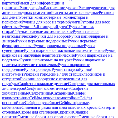
картотек
Рамки для информации и
ценников
Рапидографы
Расписание уроков
Распределители для
антигололедных реагентов
Реагенты антигололедные
Резинки
для денег
Розетки компьютерные, коннекторы и
периферия
Рулоны для касс из термобумаги
Рулоны для касс
офсетные
Ручки "5-й пишущий узел"
Ручки "пиши-
стирай"
Ручки гелевые автоматические
Ручки гелевые
неавтоматические
Ручки для наборов
Ручки капиллярные и
линеры
Ручки перьевые подарочные
Ручки перьевые
функциональные
Ручки роллеры подарочные
Ручки
сувенирные
Ручки шариковые масляные автоматические
Ручки
шариковые масляные неавтоматические
Ручки шариковые на
подставке
Ручки шариковые на шнурке
Ручки шариковые
неавтоматические с колпачком
Ручки шариковые
подарочные
Ручки-роллеры
Ручки-стилусы
Ручной
инструмент
Рюкзаки городские / для старшеклассников и
студентов
Рюкзаки городские с отделением для
ноутбука
Салфетки влажные детские
Салфетки для настольных
диспенсеров
Салфетки косметические
Салфетки
хозяйственные
Салфетницы
Сахарницы
Сейфы
взломостойкие
Сейфы огне-взломостойкие
Сейфы
огнестойкие
Сейфы оружейные
Сейфы офисные,
мебельные
Сиденья и рамы для многоместных кресел
Скатерти
столовые
Скобы для степлеров
Скрепки
Сладкие
напитки
Сменные блоки для органайзеров
Сменные блоки для