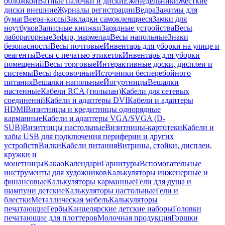
обложкой
Ватные палочки и диски
Еженедельники
Жесткие
диски внешние
Журналы регистрации
Ведра
Зажимы для
бумаг
Веера-кассы
Закладки самоклеящиеся
Замки для
ноутбуков
Записные книжки
Зарядные устройства
Весы
лабораторные
Зефир, мармелад
Весы напольные
Знаки
безопасности
Весы почтовые
Инвентарь для уборки на улице и
реагенты
Весы с печатью этикеток
Инвентарь для уборки
помещений
Весы торговые
Интерактивные доски, дисплеи и
системы
Весы фасовочные
Источники бесперебойного
питания
Вешалки напольные
Йогуртницы
Вешалки
настенные
Кабели RCA (тюльпан)
Кабели для сетевых
соединений
Кабели и адаптеры DVI
Кабели и адаптеры
HDMI
Визитницы и кредитницы однорядные
карманные
Кабели и адаптеры VGA/SVGA (D-
SUB)
Визитницы настольные
Визитницы-картотеки
Кабели и
хабы USB для подключения периферии и других
устройств
Вилки
Кабели питания
Витрины, стойки, дисплеи,
кружки и
монетницы
Какао
Календари
Гарнитуры
Вспомогательные
инструменты для художников
Калькуляторы инженерные и
финансовые
Калькуляторы карманные
Гели для душа и
шампуни детские
Калькуляторы настольные
Гели и
блестки
Металлическая мебель
Калькуляторы
печатающие
Гербы
Канцелярские детские наборы
Головки
печатающие для плоттеров
Молочная продукция
Горшки