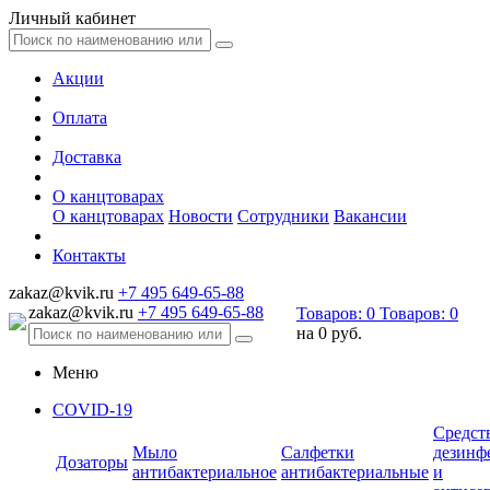
Личный кабинет
Акции
Оплата
Доставка
О канцтоварах
О канцтоварах
Новости
Сотрудники
Вакансии
Контакты
zakaz@kvik.ru
+7 495 649-65-88
zakaz@kvik.ru
+7 495 649-65-88
Товаров:
0
Товаров:
0
на
0 руб.
Меню
COVID-19
Средст
Мыло
Салфетки
дезинф
Дозаторы
антибактериальное
антибактериальные
и