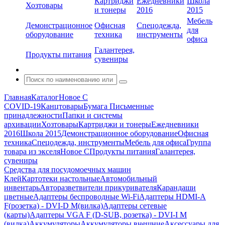
Картриджи
Ежедневники
Школа
Хозтовары
и тонеры
2016
2015
Мебель
Демонстрационное
Офисная
Спецодежда,
для
оборудование
техника
инструменты
офиса
Галантерея,
Продукты питания
сувениры
Главная
Каталог
Новое С
COVID-19
Канцтовары
Бумага
Письменные
принадлежности
Папки и системы
архивации
Хозтовары
Картриджи и тонеры
Ежедневники
2016
Школа 2015
Демонстрационное оборудование
Офисная
техника
Спецодежда, инструменты
Мебель для офиса
Группа
товара из экселя
Новое С
Продукты питания
Галантерея,
сувениры
Средства для посудомоечных машин
Клей
Картотеки настольные
Автомобильный
инвентарь
Авторазветвители прикуривателя
Карандаши
цветные
Адаптеры беспроводные Wi-Fi
Адаптеры HDMI-A
F(розетка) - DVI-D M(вилка)
Адаптеры сетевые
(карты)
Адаптеры VGA F (D-SUB, розетка) - DVI-I M
(вилка)
Аккумуляторы
Аккумуляторы внешние
Аксессуары для