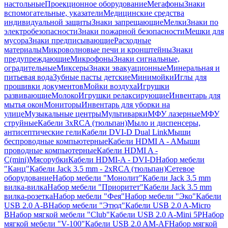
настольные
Проекционное оборудование
Мегафоны
Знаки
вспомогательные, указатели
Медицинские средства
индивидуальной защиты
Знаки запрещающие
Мелки
Знаки по
электробезопасности
Знаки пожарной безопасности
Мешки для
мусора
Знаки предписывающие
Расходные
материалы
Микроволновые печи и кронштейны
Знаки
предупреждающие
Микрофоны
Знаки сигнальные,
оградительные
Миксеры
Знаки эвакуационные
Минеральная и
питьевая вода
Зубные пасты детские
Минимойки
Иглы для
прошивки документов
Мойки воздуха
Игрушки
развивающие
Молоко
Игрушки релаксирующие
Инвентарь для
мытья окон
Мониторы
Инвентарь для уборки на
улице
Музыкальные центры
Мультиварки
МФУ лазерные
МФУ
струйные
Кабели 3xRCA (тюльпан)
Мыло и диспенсеры,
антисептические гели
Кабели DVI-D Dual Link
Мыши
беспроводные компьютерные
Кабели HDMI A - A
Мыши
проводные компьютерные
Кабели HDMI A -
C(mini)
Мясорубки
Кабели HDMI-A - DVI-D
Набор мебели
"Канц"
Кабели Jack 3.5 mm - 2xRCA (тюльпан)
Сетевое
оборудование
Набор мебели "Монолит"
Кабели Jack 3.5 mm
вилка-вилка
Набор мебели "Приоритет"
Кабели Jack 3.5 mm
вилка-розетка
Набор мебели "Фея"
Набор мебели "Эко"
Кабели
USB 2.0 A-B
Набор мебели "Этюд"
Кабели USB 2.0 A-Micro
B
Набор мягкой мебели "Club"
Кабели USB 2.0 A-Mini 5P
Набор
мягкой мебели "V-100"
Кабели USB 2.0 AM-AF
Набор мягкой