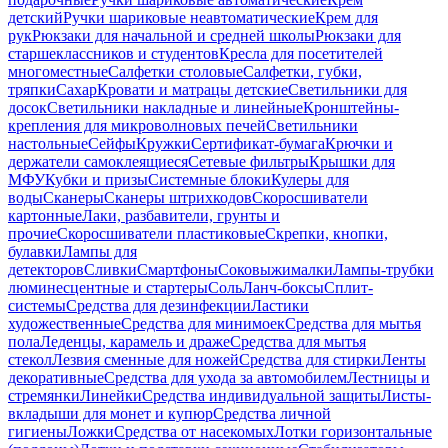
детский
Ручки шариковые неавтоматические
Крем для
рук
Рюкзаки для начальной и средней школы
Рюкзаки для
старшеклассников и студентов
Кресла для посетителей
многоместные
Салфетки столовые
Салфетки, губки,
тряпки
Сахар
Кровати и матрацы детские
Светильники для
досок
Светильники накладные и линейные
Кронштейны-
крепления для микроволновых печей
Светильники
настольные
Сейфы
Кружки
Сертификат-бумага
Крючки и
держатели самоклеящиеся
Сетевые фильтры
Крышки для
МФУ
Кубки и призы
Системные блоки
Кулеры для
воды
Сканеры
Сканеры штрихкодов
Скоросшиватели
картонные
Лаки, разбавители, грунты и
прочие
Скоросшиватели пластиковые
Скрепки, кнопки,
булавки
Лампы для
детекторов
Сливки
Смартфоны
Соковыжималки
Лампы-трубки
люминесцентные и стартеры
Соль
Ланч-боксы
Сплит-
системы
Средства для дезинфекции
Ластики
художественные
Средства для минимоек
Средства для мытья
пола
Леденцы, карамель и драже
Средства для мытья
стекол
Лезвия сменные для ножей
Средства для стирки
Ленты
декоративные
Средства для ухода за автомобилем
Лестницы и
стремянки
Линейки
Средства индивидуальной защиты
Листы-
вкладыши для монет и купюр
Средства личной
гигиены
Ложки
Средства от насекомых
Лотки горизонтальные