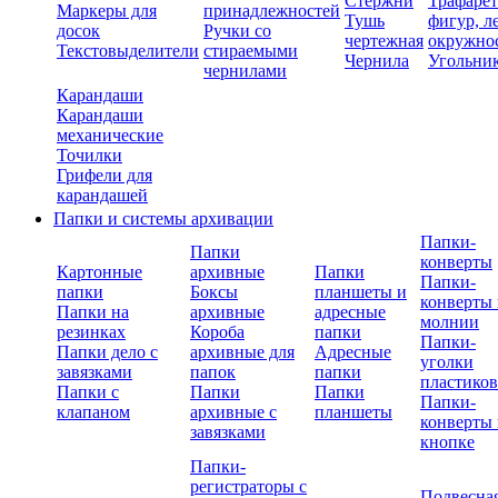
Стержни
Трафаре
Маркеры для
принадлежностей
Тушь
фигур, л
досок
Ручки со
чертежная
окружно
Текстовыделители
стираемыми
Чернила
Угольни
чернилами
Карандаши
Карандаши
механические
Точилки
Грифели для
карандашей
Папки и системы архивации
Папки-
Папки
конверты
Картонные
архивные
Папки
Папки-
папки
Боксы
планшеты и
конверты 
Папки на
архивные
адресные
молнии
резинках
Короба
папки
Папки-
Папки дело с
архивные для
Адресные
уголки
завязками
папок
папки
пластико
Папки с
Папки
Папки
Папки-
клапаном
архивные с
планшеты
конверты 
завязками
кнопке
Папки-
регистраторы с
Подвесна