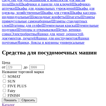
пола
Шило
Шкафчики и панели для ключей
Шкафчики-
аптечки
Шкафы для дошкольных учреждений
Шкафы для
одежды, хозяйственные
Шкафы для сумок
Шкафы кассира,
индивидуальные
Шоколадные конфеты
Шпагаты
Штампы
прямоугольные самонаборные
Штампы стандартных
слов
Штативы для селфи
Штемпельная краска
Штемпельные
подушки
Штопоры и открывалки
Щетки, веники,
совки
Электробритвы
Ящики для денег, ценностей,
документов, печатей
Ящики для инструментов
Ящики
почтовые
Ящики, боксы и корзины универсальные
Средства для посудомоечных машин
Цена
от
до
Название торговой марки
SOMAT
SUN
FIVE PLUS
Fairy
FINISH
Показать
Сбросить
Каталог