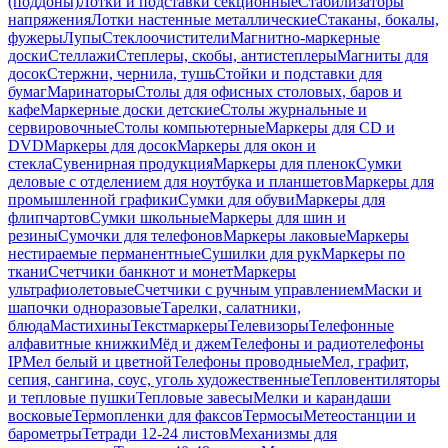
(поддоны)
Лотки и подставки секционные
Стабилизаторы
напряжения
Лотки настенные металлические
Стаканы, бокалы,
фужеры
Лупы
Стеклоочистители
Магнитно-маркерные
доски
Стеллажи
Степлеры, скобы, антистеплеры
Магниты для
досок
Стержни, чернила, тушь
Стойки и подставки для
бумаг
Маринаторы
Столы для офисных столовых, баров и
кафе
Маркерные доски детские
Столы журнальные и
сервировочные
Столы компьютерные
Маркеры для CD и
DVD
Маркеры для досок
Маркеры для окон и
стекла
Сувенирная продукция
Маркеры для пленок
Сумки
деловые с отделением для ноутбука и планшетов
Маркеры для
промышленной графики
Сумки для обуви
Маркеры для
флипчартов
Сумки школьные
Маркеры для шин и
резины
Сумочки для телефонов
Маркеры лаковые
Маркеры
нестираемые перманентные
Сушилки для рук
Маркеры по
ткани
Счетчики банкнот и монет
Маркеры
ультрафиолетовые
Счетчики с ручным управлением
Маски и
шапочки одноразовые
Тарелки, салатники,
блюда
Мастихины
Текстмаркеры
Телевизоры
Телефонные
алфавитные книжки
Мёд и джем
Телефоны и радиотелефоны
IP
Мел белый и цветной
Телефоны проводные
Мел, графит,
сепия, сангина, соус, уголь художественные
Тепловентиляторы
и тепловые пушки
Тепловые завесы
Мелки и карандаши
восковые
Термопленки для факсов
Термосы
Метеостанции и
барометры
Тетради 12-24 листов
Механизмы для