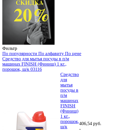
Фильтр
По популярности
По алфавиту
По цене
Средство для мытья посуды в п/м
машинах FINISH (Финиш) 1 кг.,
порошок, ш/к 03116
Средство
для
мытья
посуды в
п/м
машинах
FINISH
(Финиш)
1 кг.,
порошок,
406,54 руб.
ш/к
-