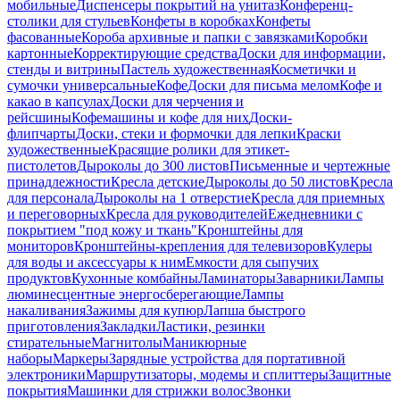
мобильные
Диспенсеры покрытий на унитаз
Конференц-
столики для стульев
Конфеты в коробках
Конфеты
фасованные
Короба архивные и папки с завязками
Коробки
картонные
Корректирующие средства
Доски для информации,
стенды и витрины
Пастель художественная
Косметички и
сумочки универсальные
Кофе
Доски для письма мелом
Кофе и
какао в капсулах
Доски для черчения и
рейсшины
Кофемашины и кофе для них
Доски-
флипчарты
Доски, стеки и формочки для лепки
Краски
художественные
Красящие ролики для этикет-
пистолетов
Дыроколы до 300 листов
Письменные и чертежные
принадлежности
Кресла детские
Дыроколы до 50 листов
Кресла
для персонала
Дыроколы на 1 отверстие
Кресла для приемных
и переговорных
Кресла для руководителей
Ежедневники с
покрытием "под кожу и ткань"
Кронштейны для
мониторов
Кронштейны-крепления для телевизоров
Кулеры
для воды и аксессуары к ним
Емкости для сыпучих
продуктов
Кухонные комбайны
Ламинаторы
Заварники
Лампы
люминесцентные энергосберегающие
Лампы
накаливания
Зажимы для купюр
Лапша быстрого
приготовления
Закладки
Ластики, резинки
стирательные
Магнитолы
Маникюрные
наборы
Маркеры
Зарядные устройства для портативной
электроники
Маршрутизаторы, модемы и сплиттеры
Защитные
покрытия
Машинки для стрижки волос
Звонки