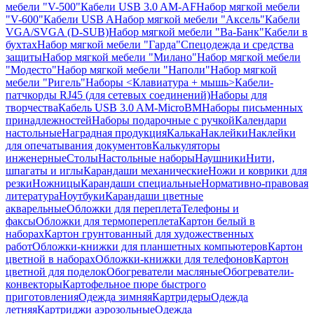
мебели "V-500"
Кабели USB 3.0 AM-AF
Набор мягкой мебели
"V-600"
Кабели USB A
Набор мягкой мебели "Аксель"
Кабели
VGA/SVGA (D-SUB)
Набор мягкой мебели "Ва-Банк"
Кабели в
бухтах
Набор мягкой мебели "Гарда"
Спецодежда и средства
защиты
Набор мягкой мебели "Милано"
Набор мягкой мебели
"Модесто"
Набор мягкой мебели "Наполи"
Набор мягкой
мебели "Ригель"
Наборы <Клавиатура + мышь>
Кабели-
патчкорды RJ45 (для сетевых соединений)
Наборы для
творчества
Кабель USB 3.0 AM-MicroBM
Наборы письменных
принадлежностей
Наборы подарочные с ручкой
Календари
настольные
Наградная продукция
Калька
Наклейки
Наклейки
для опечатывания документов
Калькуляторы
инженерные
Столы
Настольные наборы
Наушники
Нити,
шпагаты и иглы
Карандаши механические
Ножи и коврики для
резки
Ножницы
Карандаши специальные
Нормативно-правовая
литература
Ноутбуки
Карандаши цветные
акварельные
Обложки для переплета
Телефоны и
факсы
Обложки для термопереплета
Картон белый в
наборах
Картон грунтованный для художественных
работ
Обложки-книжки для планшетных компьютеров
Картон
цветной в наборах
Обложки-книжки для телефонов
Картон
цветной для поделок
Обогреватели масляные
Обогреватели-
конвекторы
Картофельное пюре быстрого
приготовления
Одежда зимняя
Картридеры
Одежда
летняя
Картриджи аэрозольные
Одежда