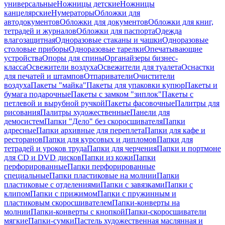
универсальные
Ножницы детские
Ножницы
канцелярские
Нумераторы
Обложки для
автодокументов
Обложки для документов
Обложки для книг,
тетрадей и журналов
Обложки для паспорта
Одежда
влагозащитная
Одноразовые стаканы и чашки
Одноразовые
столовые приборы
Одноразовые тарелки
Опечатывающие
устройства
Опоры для спины
Органайзеры бизнес-
класса
Освежители воздуха
Освежители для туалета
Оснастки
для печатей и штампов
Отпариватели
Очистители
воздуха
Пакеты "майка"
Пакеты для упаковки купюр
Пакеты и
бумага подарочные
Пакеты с замком "зиплок"
Пакеты с
петлевой и вырубной ручкой
Пакеты фасовочные
Палитры для
рисования
Палитры художественные
Панели для
демосистем
Папки "Дело" без скоросшивателя
Папки
адресные
Папки архивные для переплета
Папки для кафе и
ресторанов
Папки для курсовых и дипломов
Папки для
тетрадей и уроков труда
Папки для черчения
Папки и портмоне
для CD и DVD дисков
Папки из кожи
Папки
перфорированные
Папки перфорированные
специальные
Папки пластиковые на молнии
Папки
пластиковые с отделениями
Папки с завязками
Папки с
клипом
Папки с прижимом
Папки с пружинным и
пластиковым скоросшивателем
Папки-конверты на
молнии
Папки-конверты с кнопкой
Папки-скоросшиватели
мягкие
Папки-сумки
Пастель художественная маслянная и