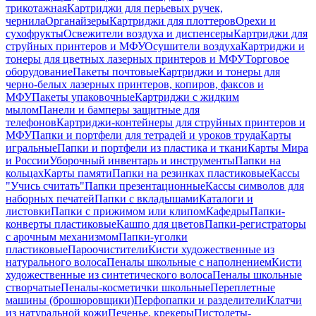
трикотажная
Картриджи для перьевых ручек,
чернила
Органайзеры
Картриджи для плоттеров
Орехи и
сухофрукты
Освежители воздуха и диспенсеры
Картриджи для
струйных принтеров и МФУ
Осушители воздуха
Картриджи и
тонеры для цветных лазерных принтеров и МФУ
Торговое
оборудование
Пакеты почтовые
Картриджи и тонеры для
черно-белых лазерных принтеров, копиров, факсов и
МФУ
Пакеты упаковочные
Картриджи с жидким
мылом
Панели и бамперы защитные для
телефонов
Картриджи-контейнеры для струйных принтеров и
МФУ
Папки и портфели для тетрадей и уроков труда
Карты
игральные
Папки и портфели из пластика и ткани
Карты Мира
и России
Уборочный инвентарь и инструменты
Папки на
кольцах
Карты памяти
Папки на резинках пластиковые
Кассы
"Учись считать"
Папки презентационные
Кассы символов для
наборных печатей
Папки с вкладышами
Каталоги и
листовки
Папки с прижимом или клипом
Кафедры
Папки-
конверты пластиковые
Кашпо для цветов
Папки-регистраторы
с арочным механизмом
Папки-уголки
пластиковые
Пароочистители
Кисти художественные из
натурального волоса
Пеналы школьные с наполнением
Кисти
художественные из синтетического волоса
Пеналы школьные
створчатые
Пеналы-косметички школьные
Переплетные
машины (брошюровщики)
Перфопапки и разделители
Клатчи
из натуральной кожи
Печенье, крекеры
Пистолеты-