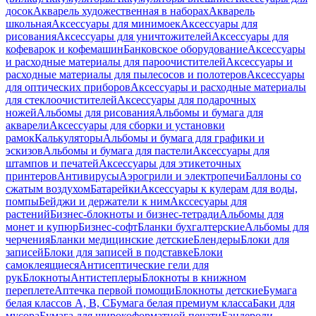
досок
Акварель художественная в наборах
Акварель
школьная
Аксессуары для минимоек
Аксессуары для
рисования
Аксессуары для уничтожителей
Аксессуары для
кофеварок и кофемашин
Банковское оборудование
Аксессуары
и расходные материалы для пароочистителей
Аксессуары и
расходные материалы для пылесосов и полотеров
Аксессуары
для оптических приборов
Аксессуары и расходные материалы
для стеклоочистителей
Аксессуары для подарочных
ножей
Альбомы для рисования
Альбомы и бумага для
акварели
Аксессуары для сборки и установки
рамок
Калькуляторы
Альбомы и бумага для графики и
эскизов
Альбомы и бумага для пастели
Аксессуары для
штампов и печатей
Аксессуары для этикеточных
принтеров
Антивирусы
Аэрогрили и электропечи
Баллоны со
сжатым воздухом
Батарейки
Аксессуары к кулерам для воды,
помпы
Бейджи и держатели к ним
Акссесуары для
растений
Бизнес-блокноты и бизнес-тетради
Альбомы для
монет и купюр
Бизнес-софт
Бланки бухгалтерские
Альбомы для
черчения
Бланки медицинские детские
Блендеры
Блоки для
записей
Блоки для записей в подставке
Блоки
самоклеящиеся
Антисептические гели для
рук
Блокноты
Антистеплеры
Блокноты в книжном
переплете
Аптечка первой помощи
Блокноты детские
Бумага
белая классов А, В, С
Бумага белая премиум класса
Баки для
мусора
Бумага для широкоформатной печати
Бандероли,