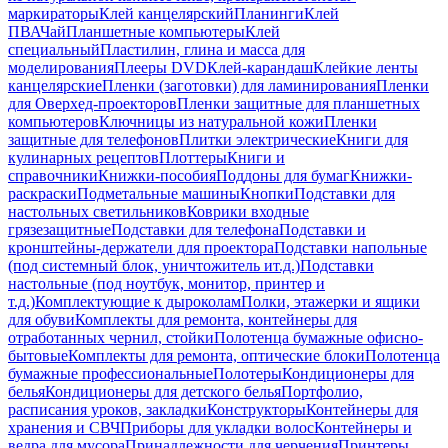
маркираторы
Клей канцелярский
Планинги
Клей
ПВА
Чай
Планшетные компьютеры
Клей
специальный
Пластилин, глина и масса для
моделирования
Плееры DVD
Клей-карандаш
Клейкие ленты
канцелярские
Пленки (заготовки) для ламинирования
Пленки
для Оверхед-проекторов
Пленки защитные для планшетных
компьютеров
Ключницы из натуральной кожи
Пленки
защитные для телефонов
Плитки электрические
Книги для
кулинарных рецептов
Плоттеры
Книги и
справочники
Книжки-пособия
Поддоны для бумаг
Книжки-
раскраски
Подметальные машины
Кнопки
Подставки для
настольных светильников
Коврики входные
грязезащитные
Подставки для телефона
Подставки и
кронштейны-держатели для проектора
Подставки напольные
(под системный блок, уничтожитель ит.д.)
Подставки
настольные (под ноутбук, монитор, принтер и
т.д.)
Комплектующие к дыроколам
Полки, этажерки и ящики
для обуви
Комплекты для ремонта, контейнеры для
отработанных чернил, стойки
Полотенца бумажные офисно-
бытовые
Комплекты для ремонта, оптические блоки
Полотенца
бумажные профессиональные
Полотеры
Кондиционеры для
белья
Кондиционеры для детского белья
Портфолио,
расписания уроков, закладки
Конструкторы
Контейнеры для
хранения и СВЧ
Приборы для укладки волос
Контейнеры и
ведра для мусора
Принадлежности для черчения
Принтеры