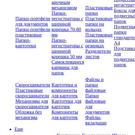
арочным
регистрат
механизмом
Пластиковые
Боксы для
Папки-
папки
подвесны
Папки-портфели
регистраторы с
Пластиковые
папок
для документов
шириной
папки на
Подвесны
Папки-портфели
корешка 70-80
кольцах
папки
пластиковые
мм
Пластиковые
стандарт
Папки-
Папки-
папки на
А4
картотеки
регистраторы с
резинках
Подставк
шириной
Разделители
для
корешка 50 мм
листов
подвесны
Самоклеящиеся
папок
карманы для
папок
Файлы и
Скоросшиватели
Картотеки и
папки
Пластиковые
компоненты
файловые
скоросшиватели
для картотек
Папки
Механизмы для
Картотеки для
файловые
скоросшивателя
карточек
для
Обложка без
Компоненты
документов
механизма
для картотек
Файлы-
вкладыши
Еще