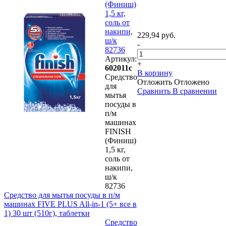
(Финиш)
1,5 кг,
соль от
накипи,
229,94 руб.
ш/к
-
82736
Артикул:
+
602011с
В корзину
Средство
Отложить
Отложено
для
Сравнить
В сравнении
мытья
посуды в
п/м
машинах
FINISH
(Финиш)
1,5 кг,
соль от
накипи,
ш/к
82736
Средство для мытья посуды в п/м
машинах FIVE PLUS All-in-1 (5+ все в
1) 30 шт (510г), таблетки
Средство