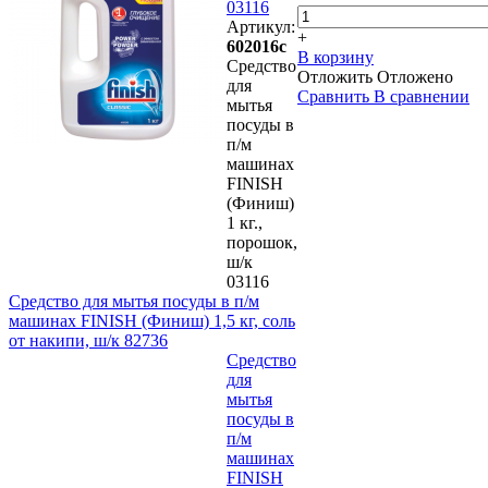
03116
Артикул:
+
602016с
В корзину
Средство
Отложить
Отложено
для
Сравнить
В сравнении
мытья
посуды в
п/м
машинах
FINISH
(Финиш)
1 кг.,
порошок,
ш/к
03116
Средство для мытья посуды в п/м
машинах FINISH (Финиш) 1,5 кг, соль
от накипи, ш/к 82736
Средство
для
мытья
посуды в
п/м
машинах
FINISH