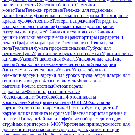
палочки и счеты
Счетчики банкнот
Счетчики
монет
Тазы
Тележки грузовые
Тележки для подвесных
папок
Тележки уборочные
Телескопы
Телефоны IP
Темперные
краски художественные
Тестеры напряжения
Тетради на
кольцах
Тонеры (порошок) совместимые для заправки
лазерных картриджей
Точилки механические
Точилки
ручные
Точилки электрические
Транспортиры
Трафареты и
лекала
Трафареты-раскраски
Треугольники
Тряпки для
пола
Туалетная бумага профессиональная
Тубусы для
чертежей
Тушь
Удлинители в бухтах и на рамках
Удлинители на
катушке
Указки
Упаковочная бумага
Упаковочные клейкие
ленты
Упаковочные рекламные материалы
Упаковщики
банкнот
Урны-пепельницы
Утюги
Уход за обувью и
одеждой
Фартуки
Фартуки для уроков труда
Фетр
Фильтры для
очистителя воздуха
Флаги и знамена
Фольга для
выпечки
Фольга цветная
Фотоаппараты
зеркальные
Фотоаппараты системные
(беззеркальные)
Фотобарабаны
Фотоаппараты
компактные
Хабы (разветвители) USB 2.0
Холсты на
картоне
Холсты на подрамнике
Цветная бумага, цветной
картон для квиллинга и оригами
Цветная пористая резина и
пластик
Циркули
Чайные и кофейные наборы
Чернила для
струйных принтеров и МФУ
Чертежные принадлежности для
доски
Чистящие и моющие средства для кухни
Чистящие
средства для досок
Швабры и комплекты для мытья