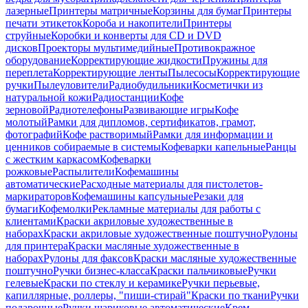
лазерные
Принтеры матричные
Корзины для бумаг
Принтеры
печати этикеток
Короба и накопители
Принтеры
струйные
Коробки и конверты для CD и DVD
дисков
Проекторы мультимедийные
Противокражное
оборудование
Корректирующие жидкости
Пружины для
переплета
Корректирующие ленты
Пылесосы
Корректирующие
ручки
Пылеуловители
Радиобудильники
Косметички из
натуральной кожи
Радиостанции
Кофе
зерновой
Радиотелефоны
Развивающие игры
Кофе
молотый
Рамки для дипломов, сертификатов, грамот,
фотографий
Кофе растворимый
Рамки для информации и
ценников собираемые в системы
Кофеварки капельные
Ранцы
с жестким каркасом
Кофеварки
рожковые
Распылители
Кофемашины
автоматические
Расходные материалы для пистолетов-
маркираторов
Кофемашины капсульные
Резаки для
бумаги
Кофемолки
Рекламные материалы для работы с
клиентами
Краски акриловые художественные в
наборах
Краски акриловые художественные поштучно
Рулоны
для принтера
Краски масляные художественные в
наборах
Рулоны для факсов
Краски масляные художественные
поштучно
Ручки бизнес-класса
Краски пальчиковые
Ручки
гелевые
Краски по стеклу и керамике
Ручки перьевые,
капиллярные, роллеры, "пиши-стирай"
Краски по ткани
Ручки
подарочные
Ручки шариковые автоматические
Крем