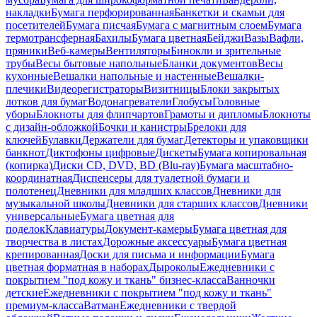
накладки
Бумага перфорированная
Банкетки и скамьи для
посетителей
Бумага писчая
Бумага с магнитным слоем
Бумага
термотрансферная
Бахилы
Бумага цветная
Бейджи
Вазы
Вафли,
пряники
Веб-камеры
Вентиляторы
Бинокли и зрительные
трубы
Весы бытовые напольные
Бланки документов
Весы
кухонные
Вешалки напольные и настенные
Вешалки-
плечики
Видеорегистраторы
Визитницы
Блоки закрытых
лотков для бумаг
Водонагреватели
Глобусы
Головные
уборы
Блокноты для флипчартов
Грамоты и дипломы
Блокноты
с дизайн-обложкой
Бочки и канистры
Брелоки для
ключей
Булавки
Держатели для бумаг
Детекторы и упаковщики
банкнот
Диктофоны цифровые
Дискеты
Бумага копировальная
(копирка)
Диски CD, DVD, BD (Blu-ray)
Бумага масштабно-
координатная
Диспенсеры для туалетной бумаги и
полотенец
Дневники для младших классов
Дневники для
музыкальной школы
Дневники для старших классов
Дневники
универсальные
Бумага цветная для
поделок
Клавиатуры
Документ-камеры
Бумага цветная для
творчества в листах
Дорожные аксессуары
Бумага цветная
крепированная
Доски для письма и информации
Бумага
цветная форматная в наборах
Дыроколы
Ежедневники с
покрытием "под кожу и ткань" бизнес-класса
Ванночки
детские
Ежедневники с покрытием "под кожу и ткань"
премиум-класса
Ватман
Ежедневники с твердой