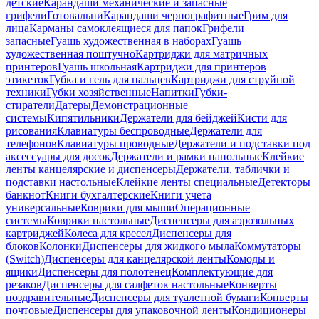
детские
Карандаши механические и запасные
грифели
Готовальни
Карандаши чернографитные
Грим для
лица
Карманы самоклеящиеся для папок
Грифели
запасные
Гуашь художественная в наборах
Гуашь
художественная поштучно
Картриджи для матричных
принтеров
Гуашь школьная
Картриджи для принтеров
этикеток
Губка и гель для пальцев
Картриджи для струйной
техники
Губки хозяйственные
Напитки
Губки-
стиратели
Датеры
Демонстрационные
системы
Кипятильники
Держатели для бейджей
Кисти для
рисования
Клавиатуры беспроводные
Держатели для
телефонов
Клавиатуры проводные
Держатели и подставки под
аксессуары для досок
Держатели и рамки напольные
Клейкие
ленты канцелярские и диспенсеры
Держатели, таблички и
подставки настольные
Клейкие ленты специальные
Детекторы
банкнот
Книги бухгалтерские
Книги учета
универсальные
Коврики для мыши
Операционные
системы
Коврики настольные
Диспенсеры для аэрозольных
картриджей
Колеса для кресел
Диспенсеры для
блоков
Колонки
Диспенсеры для жидкого мыла
Коммутаторы
(Switch)
Диспенсеры для канцелярской ленты
Комоды и
ящики
Диспенсеры для полотенец
Комплектующие для
резаков
Диспенсеры для салфеток настольные
Конверты
поздравительные
Диспенсеры для туалетной бумаги
Конверты
почтовые
Диспенсеры для упаковочной ленты
Кондиционеры