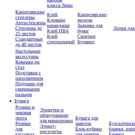
класса Люкс
Канцелярские
Клей
Канцелярские
степлеры
Клеящие
мелочи
Антистеплеры
карандаши
Зажимы для
Степлеры до
Лотки для
Клей ПВА
бумаг
25 листов
Клей
Скрепки
Стандартные
специальный
Булавки
до 40 листов
Настольные
аксессуары
Коврики на
стол
Подставки с
наполнением
Подушки для
смачивания
пальцев
Бумага
Ролики и
Этикетки и
чековая
оборудование
лента
Бумага для
для маркировки
Ролики
заметок
Бухгалтерск
Этикет-
для
Блок-кубики
бланки, кни
пистолеты
кассовых
для заметок
Бланки