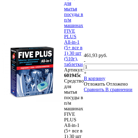
для
мытья
посуды в
п/м
машинах
FIVE
PLUS
All-in-1
(5+ все в
1) 30 шт
461,93 руб.
(510г),
-
таблетки
Артикул:
+
601945с
В корзину
Средство
Отложить
Отложено
для
Сравнить
В сравнении
мытья
посуды в
п/м
машинах
FIVE
PLUS
All-in-1
(5+ все в
1) 30 шт