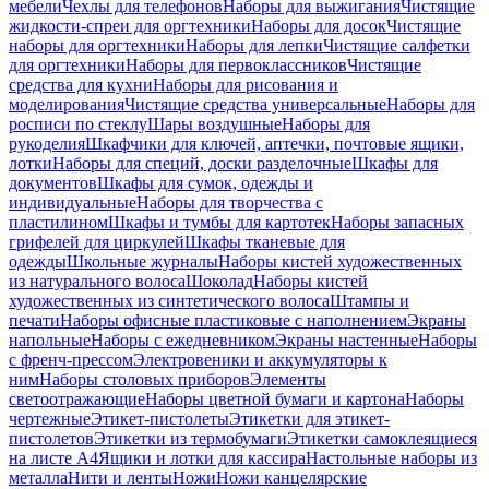
мебели
Чехлы для телефонов
Наборы для выжигания
Чистящие
жидкости-спреи для оргтехники
Наборы для досок
Чистящие
наборы для оргтехники
Наборы для лепки
Чистящие салфетки
для оргтехники
Наборы для первоклассников
Чистящие
средства для кухни
Наборы для рисования и
моделирования
Чистящие средства универсальные
Наборы для
росписи по стеклу
Шары воздушные
Наборы для
рукоделия
Шкафчики для ключей, аптечки, почтовые ящики,
лотки
Наборы для специй, доски разделочные
Шкафы для
документов
Шкафы для сумок, одежды и
индивидуальные
Наборы для творчества с
пластилином
Шкафы и тумбы для картотек
Наборы запасных
грифелей для циркулей
Шкафы тканевые для
одежды
Школьные журналы
Наборы кистей художественных
из натурального волоса
Шоколад
Наборы кистей
художественных из синтетического волоса
Штампы и
печати
Наборы офисные пластиковые с наполнением
Экраны
напольные
Наборы с ежедневником
Экраны настенные
Наборы
с френч-прессом
Электровеники и аккумуляторы к
ним
Наборы столовых приборов
Элементы
светоотражающие
Наборы цветной бумаги и картона
Наборы
чертежные
Этикет-пистолеты
Этикетки для этикет-
пистолетов
Этикетки из термобумаги
Этикетки самоклеящиеся
на листе А4
Ящики и лотки для кассира
Настольные наборы из
металла
Нити и ленты
Ножи
Ножи канцелярские