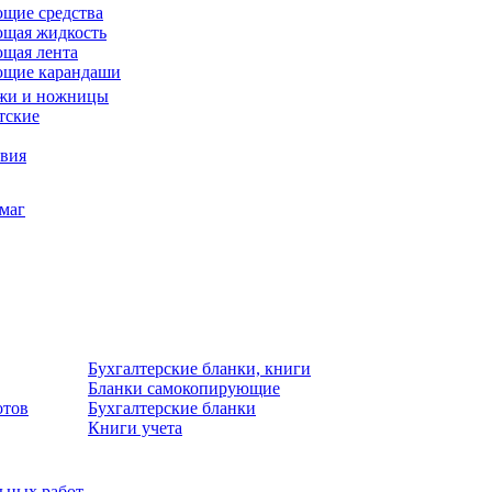
щие средства
щая жидкость
щая лента
ющие карандаши
жи и ножницы
тские
звия
умаг
Бухгалтерские бланки, книги
Бланки самокопирующие
отов
Бухгалтерские бланки
Книги учета
льных работ