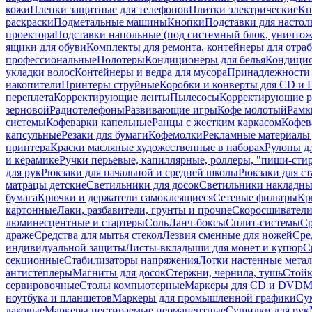
кожи
Пленки защитные для телефонов
Плитки электрические
Кн
раскраски
Подметальные машины
Кнопки
Подставки для настол
проектора
Подставки напольные (под системный блок, уничтожи
ящики для обуви
Комплекты для ремонта, контейнеры для отра
профессиональные
Полотеры
Кондиционеры для белья
Кондицио
укладки волос
Контейнеры и ведра для мусора
Принадлежности 
накопители
Принтеры струйные
Коробки и конверты для CD и
переплета
Корректирующие ленты
Пылесосы
Корректирующие р
зерновой
Радиотелефоны
Развивающие игры
Кофе молотый
Рамк
системы
Кофеварки капельные
Ранцы с жестким каркасом
Кофев
капсульные
Резаки для бумаги
Кофемолки
Рекламные материалы 
принтера
Краски масляные художественные в наборах
Рулоны д
и керамике
Ручки перьевые, капиллярные, роллеры, "пиши-сти
для рук
Рюкзаки для начальной и средней школы
Рюкзаки для ст
матрацы детские
Светильники для досок
Светильники накладны
бумага
Крючки и держатели самоклеящиеся
Сетевые фильтры
Кр
картонные
Лаки, разбавители, грунты и прочие
Скоросшиватели
люминесцентные и стартеры
Соль
Ланч-боксы
Сплит-системы
Ср
драже
Средства для мытья стекол
Лезвия сменные для ножей
Сре
индивидуальной защиты
Листы-вкладыши для монет и купюр
С
секционные
Стабилизаторы напряжения
Лотки настенные мета
антистеплеры
Магниты для досок
Стержни, чернила, тушь
Стойк
сервировочные
Столы компьютерные
Маркеры для CD и DVD
М
ноутбука и планшетов
Маркеры для промышленной графики
Су
лаковые
Маркеры нестираемые перманентные
Сушилки для рук