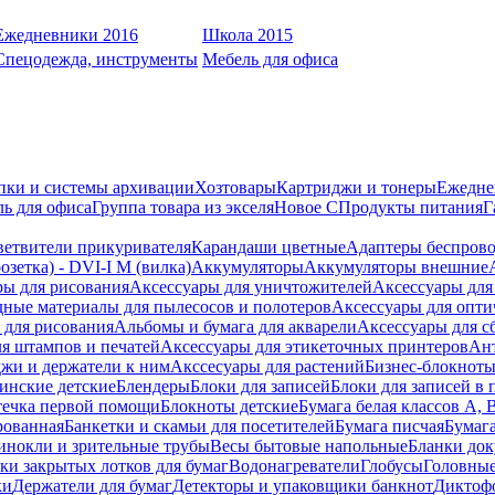
Ежедневники 2016
Школа 2015
Спецодежда, инструменты
Мебель для офиса
пки и системы архивации
Хозтовары
Картриджи и тонеры
Ежедне
ь для офиса
Группа товара из экселя
Новое С
Продукты питания
Г
ветвители прикуривателя
Карандаши цветные
Адаптеры беспрово
зетка) - DVI-I M (вилка)
Аккумуляторы
Аккумуляторы внешние
ры для рисования
Аксессуары для уничтожителей
Аксессуары для
дные материалы для пылесосов и полотеров
Аксессуары для опти
для рисования
Альбомы и бумага для акварели
Аксессуары для с
я штампов и печатей
Аксессуары для этикеточных принтеров
Ан
жи и держатели к ним
Акссесуары для растений
Бизнес-блокноты
инские детские
Блендеры
Блоки для записей
Блоки для записей в 
ечка первой помощи
Блокноты детские
Бумага белая классов А, 
рованная
Банкетки и скамьи для посетителей
Бумага писчая
Бумаг
инокли и зрительные трубы
Весы бытовые напольные
Бланки до
ки закрытых лотков для бумаг
Водонагреватели
Глобусы
Головны
ки
Держатели для бумаг
Детекторы и упаковщики банкнот
Диктоф