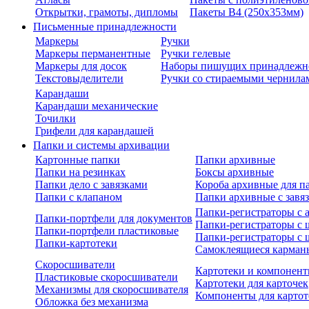
Открытки, грамоты, дипломы
Пакеты В4 (250х353мм)
Письменные принадлежности
Маркеры
Ручки
Маркеры перманентные
Ручки гелевые
Маркеры для досок
Наборы пишущих принадлежн
Текстовыделители
Ручки со стираемыми чернила
Карандаши
Карандаши механические
Точилки
Грифели для карандашей
Папки и системы архивации
Картонные папки
Папки архивные
Папки на резинках
Боксы архивные
Папки дело с завязками
Короба архивные для п
Папки с клапаном
Папки архивные с завя
Папки-регистраторы с
Папки-портфели для документов
Папки-регистраторы с 
Папки-портфели пластиковые
Папки-регистраторы с 
Папки-картотеки
Самоклеящиеся карман
Скоросшиватели
Картотеки и компонент
Пластиковые скоросшиватели
Картотеки для карточек
Механизмы для скоросшивателя
Компоненты для картот
Обложка без механизма