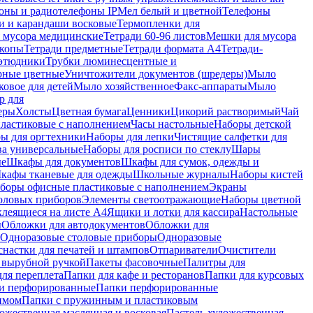
оны и радиотелефоны IP
Мел белый и цветной
Телефоны
и и карандаши восковые
Термопленки для
 мусора медицинские
Тетради 60-96 листов
Мешки для мусора
копы
Тетради предметные
Тетради формата А4
Тетради-
этюдники
Трубки люминесцентные и
рные цветные
Уничтожители документов (шредеры)
Мыло
овое для детей
Мыло хозяйственное
Факс-аппараты
Мыло
р для
еры
Холсты
Цветная бумага
Ценники
Цикорий растворимый
Чай
пластиковые с наполнением
Часы настольные
Наборы детской
ы для оргтехники
Наборы для лепки
Чистящие салфетки для
ва универсальные
Наборы для росписи по стеклу
Шары
ые
Шкафы для документов
Шкафы для сумок, одежды и
кафы тканевые для одежды
Школьные журналы
Наборы кистей
боры офисные пластиковые с наполнением
Экраны
оловых приборов
Элементы светоотражающие
Наборы цветной
клеящиеся на листе А4
Ящики и лотки для кассира
Настольные
ы
Обложки для автодокументов
Обложки для
Одноразовые столовые приборы
Одноразовые
снастки для печатей и штампов
Отпариватели
Очистители
и вырубной ручкой
Пакеты фасовочные
Палитры для
ля переплета
Папки для кафе и ресторанов
Папки для курсовых
и перфорированные
Папки перфорированные
имом
Папки с пружинным и пластиковым
ожественная маслянная и восковая
Пастель художественная