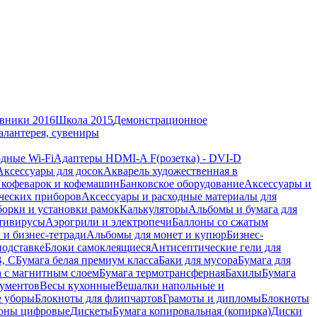
вники 2016
Школа 2015
Демонстрационное
алантерея, сувениры
дные Wi-Fi
Адаптеры HDMI-A F(розетка) - DVI-D
Аксессуары для досок
Акварель художественная в
 кофеварок и кофемашин
Банковское оборудование
Аксессуары и
ческих приборов
Аксессуары и расходные материалы для
борки и установки рамок
Калькуляторы
Альбомы и бумага для
тивирусы
Аэрогрили и электропечи
Баллоны со сжатым
 и бизнес-тетради
Альбомы для монет и купюр
Бизнес-
подставке
Блоки самоклеящиеся
Антисептические гели для
В, С
Бумага белая премиум класса
Баки для мусора
Бумага для
а с магнитным слоем
Бумага термотрансферная
Бахилы
Бумага
кументов
Весы кухонные
Вешалки напольные и
е уборы
Блокноты для флипчартов
Грамоты и дипломы
Блокноты
оны цифровые
Дискеты
Бумага копировальная (копирка)
Диски