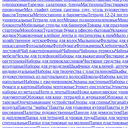
одноразовые
Тарелки, салатники, блюда
Мастихины
Текстмарке
проводные
Мел, графит, сепия, сангина, соус, уголь художеств
факсов
Термосы
Метеостанции и барометры
Тетради 12-24 листо
универсальные
Тетради для нот
Мешки полипропиленовые
Микр
блокноты
Мобильные стенды для баннеров
Товары для праздни
стартеры
Моноблоки
Туалетная бумага офисно-бытовая
Увлажни
жидкое
Упаковочные клейкие ленты и диспенсеры к ним
Мыло ж
хозяйственное детское
Фены для волос
Мыльницы
Фильтры для 
инкассации
Фотоальбомы
Фотобумага
Фотокамеры
Хлебопечки
Х
листовой
Чай пакетированный
Чайники
Чайники-термосы
Чайны
мебели
Чехлы для телефонов
Наборы для выжигания
Чистящие ж
оргтехники
Наборы для первоклассников
Чистящие средства дл
воздушные
Наборы для рукоделия
Шкафчики для ключей, аптечк
индивидуальные
Наборы для творчества с пластилином
Шкафы и
художественных из натурального волоса
Шоколад
Наборы кисте
напольные
Наборы с ежедневником
Экраны настенные
Наборы с
бумаги и картона
Наборы чертежные
Этикет-пистолеты
Этикетки
наборы из металла
Нити и ленты
Ножи
Ножи канцелярские унив
документов
Обложки для книг, тетрадей и журналов
Обложки дл
тарелки
Опечатывающие устройства
Опоры для спины
Органайз
воздуха
Пакеты "майка"
Пакеты для упаковки купюр
Пакеты и б
рисования
Палитры художественные
Панели для демосистем
Пап
и дипломов
Папки для тетрадей и уроков труда
Папки для черче
специальные
Папки пластиковые на молнии
Папки пластиковые
скоросшивателем
Папки-конверты на молнии
Папки-конверты с