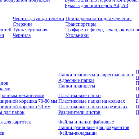
Бумага для принтеров А4, А3
Чернила, тушь, стержни
Принадлежности для черчения
Стержни
Транспортиры
остей
Тушь чертежная
Трафареты фигур, лекал, окружно
ми
Чернила
Угольники
П
Папки планшеты и адресные папки
П
Адресные папки
апок
П
Папки планшеты
зками
П
 арочным механизмом
Пластиковые папки
П
шириной корешка 70-80 мм
Пластиковые папки на кольцах
Б
шириной корешка 50 мм
Пластиковые папки на резинках
П
ы для папок
Разделители листов
П
ы для картотек
Файлы и папки файловые
Папки файловые для документов
ек
Файлы-вкладыши