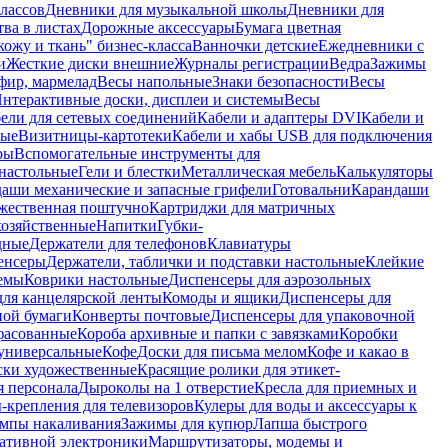
лассов
Дневники для музыкальной школы
Дневники для
тва в листах
Дорожные аксессуары
Бумага цветная
ожу и ткань" бизнес-класса
Ванночки детские
Ежедневники с
и
Жесткие диски внешние
Журналы регистрации
Ведра
Зажимы
фир, мармелад
Весы напольные
Знаки безопасности
Весы
нтерактивные доски, дисплеи и системы
Весы
ели для сетевых соединений
Кабели и адаптеры DVI
Кабели и
ные
Визитницы-картотеки
Кабели и хабы USB для подключения
ры
Вспомогательные инструменты для
настольные
Гели и блестки
Металлическая мебель
Калькуляторы
аши механические и запасные грифели
Готовальни
Карандаши
жественная поштучно
Картриджи для матричных
хозяйственные
Напитки
Губки-
дные
Держатели для телефонов
Клавиатуры
енсеры
Держатели, таблички и подставки настольные
Клейкие
емы
Коврики настольные
Диспенсеры для аэрозольных
ля канцелярской ленты
Комоды и ящики
Диспенсеры для
ной бумаги
Конверты почтовые
Диспенсеры для упаковочной
фасованные
Короба архивные и папки с завязками
Коробки
универсальные
Кофе
Доски для письма мелом
Кофе и какао в
ски художественные
Красящие ролики для этикет-
я персонала
Дыроколы на 1 отверстие
Кресла для приемных и
крепления для телевизоров
Кулеры для воды и аксессуары к
мпы накаливания
Зажимы для купюр
Лапша быстрого
тативной электроники
Маршрутизаторы, модемы и