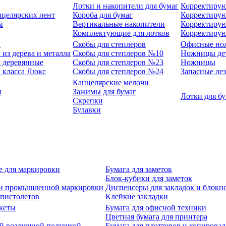
Лотки и накопители для бумаг
Корректирую
нцелярских лент
Короба для бумаг
Корректирую
ы
Вертикальные накопители
Корректирую
Комплектующие для лотков
Корректиру
ы
Скобы для степлеров
Офисные но
из дерева и металла
Скобы для степлеров №10
Ножницы де
 деревянные
Скобы для степлеров №23
Ножницы
 класса Люкс
Скобы для степлеров №24
Запасные ле
Канцелярские мелочи
и
Зажимы для бумаг
Лотки для б
Скрепки
Булавки
е для маркировки
Бумага для заметок
Блок-кубики для заметок
й и промышленной маркировки
Диспенсеры для закладок и блокн
-пистолетов
Клейкие закладки
кеты
Бумага для офисной техники
Цветная бумага для принтера
ой воздушной подушкой
Бумага для плоттеров и копирова