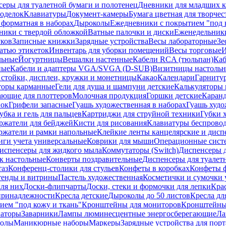
еры для туалетной бумаги и полотенец
Дневники для младших к
поделок
Клавиатуры
Документ-камеры
Бумага цветная для творчес
 форматная в наборах
Дыроколы
Ежедневники с покрытием "под к
ники с твердой обложкой
Ватные палочки и диски
Еженедельник
уков
Записные книжки
Зарядные устройства
Весы лабораторные
Зе
атью этикеток
Инвентарь для уборки помещений
Весы торговые
И
льные
Йогуртницы
Вешалки настенные
Кабели RCA (тюльпан)
Каб
ные
Кабели и адаптеры VGA/SVGA (D-SUB)
Визитницы настоль
стойки, дисплеи, кружки и монетницы
Какао
Календари
Гарниту
торы карманные
Гели для душа и шампуни детские
Калькуляторы 
ающие для плоттеров
Молочная продукция
Горшки детские
Каранд
пок
Грифели запасные
Гуашь художественная в наборах
Гуашь худо
убка и гель для пальцев
Картриджи для струйной техники
Губки 
ржатели для бейджей
Кисти для рисования
Клавиатуры беспрово
ржатели и рамки напольные
Клейкие ленты канцелярские и дисп
иги учета универсальные
Коврики для мыши
Операционные сист
испенсеры для жидкого мыла
Коммутаторы (Switch)
Диспенсеры д
к настольные
Конверты поздравительные
Диспенсеры для туалет
таз
Конференц-столики для стульев
Конфеты в коробках
Конфеты 
тенды и витрины
Пастель художественная
Косметички и сумочки 
ля них
Доски-флипчарты
Доски, стеки и формочки для лепки
Кра
принадлежности
Кресла детские
Дыроколы до 50 листов
Кресла дл
ием "под кожу и ткань"
Кронштейны для мониторов
Кронштейны-
аторы
Заварники
Лампы люминесцентные энергосберегающие
Ла
толы
Маникюрные наборы
Маркеры
Зарядные устройства для пор