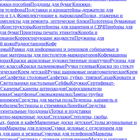
ижки-пособия
Поддоны для бумаг
Книжки-
ля телефона
Подставки и кронштейны-держатели для
 и т.д.)
Комплектующие к дыроколам
Полки, этажерки и
омплекты для ремонта, оптические блоки
Полотенца бумажные
и
Конструкторы
Контейнеры для хранения и СВЧ
Приборы для
для бумаг
Принтеры печати этикеток
Короба и
ование
Корректирующие жидкости
Пружины для
ой кожи
Радиостанции
Кофе
римый
Рамки для информации и ценников собираемые в
ные материалы для пистолетов-маркираторов
Кофемашины
борах
Краски акриловые художественные поштучно
Рулоны для
ес-класса
Краски пальчиковые
Ручки гелевые
Краски по стеклу
тические
Крем детский
Ручки шариковые неавтоматические
Крем
ые
Салфетки столовые
Салфетки, губки, тряпки
Сахар
Кровати и
Светильники настольные
Сейфы
Кружки
Сертификат-
ы
Сканеры
Сканеры штрихкодов
Скоросшиватели
ивки
Смартфоны
Соковыжималки
Лампы-трубки
минимоек
Средства для мытья пола
Леденцы, карамель и
омобилем
Лестницы и стремянки
Линейки
Средства
изонтальные (поддоны)
Лотки и подставки
итно-маркерные доски
Стеллажи
Степлеры, скобы,
х, баров и кафе
Маркерные доски детские
Столы журнальные и
ция
Маркеры для пленок
Сумки деловые с отделением для
 для шин и резины
Сумочки для телефонов
Маркеры
летовые
Счетчики с ручным управлением
Маски и шапочки