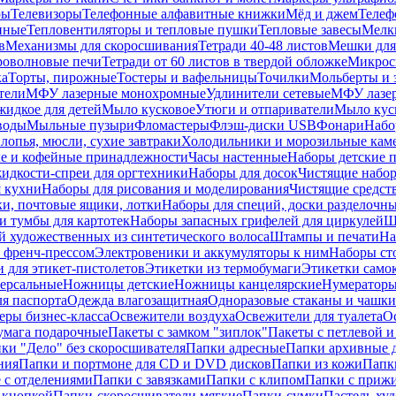
ры
Телевизоры
Телефонные алфавитные книжки
Мёд и джем
Телеф
енные
Тепловентиляторы и тепловые пушки
Тепловые завесы
Мелк
в
Механизмы для скоросшивания
Тетради 40-48 листов
Мешки для
оволновые печи
Тетради от 60 листов в твердой обложке
Микрос
ка
Торты, пирожные
Тостеры и вафельницы
Точилки
Мольберты и 
тели
МФУ лазерные монохромные
Удлинители сетевые
МФУ лазе
идкое для детей
Мыло кусковое
Утюги и отпариватели
Мыло куск
воды
Мыльные пузыри
Фломастеры
Флэш-диски USB
Фонари
Набо
лопья, мюсли, сухие завтраки
Холодильники и морозильные кам
е и кофейные принадлежности
Часы настенные
Наборы детские 
идкости-спреи для оргтехники
Наборы для досок
Чистящие набор
я кухни
Наборы для рисования и моделирования
Чистящие средст
и, почтовые ящики, лотки
Наборы для специй, доски разделочн
 тумбы для картотек
Наборы запасных грифелей для циркулей
Ш
й художественных из синтетического волоса
Штампы и печати
На
 френч-прессом
Электровеники и аккумуляторы к ним
Наборы ст
 для этикет-пистолетов
Этикетки из термобумаги
Этикетки само
ерсальные
Ножницы детские
Ножницы канцелярские
Нумератор
я паспорта
Одежда влагозащитная
Одноразовые стаканы и чашки
еры бизнес-класса
Освежители воздуха
Освежители для туалета
О
умага подарочные
Пакеты с замком "зиплок"
Пакеты с петлевой 
ки "Дело" без скоросшивателя
Папки адресные
Папки архивные д
ния
Папки и портмоне для CD и DVD дисков
Папки из кожи
Папк
 с отделениями
Папки с завязками
Папки с клипом
Папки с приж
 кнопкой
Папки-скоросшиватели мягкие
Папки-сумки
Пастель худ