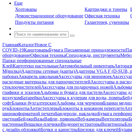
Еще
Хозтовары
Картриджи и тонеры
Демонстрационное оборудование
Офисная техника
Продукты питания
Галантерея, сувениры
Главная
Каталог
Новое С
COVID-19
Канцтовары
Бумага
Письменные принадлежности
Па
оборудование
Офисная техника
Спецодежда, инструменты
Мебел
Папки перфорированные специальные
Клей
Картотеки настольные
Автомобильный инвентарь
Автораз
M(вилка)
Адаптеры сетевые (карты)
Адаптеры VGA F (D-SUB, ро
наборах
Акварель школьная
Аксессуары для минимоек
Аксессуа
расходные материалы для пароочистителей
Аксессуары и расхо
стеклоочистителей
Аксессуары для подарочных ножей
Альбомы 
графики и эскизов
Альбомы и бумага для пастели
Аксессуары дл
воздухом
Батарейки
Аксессуары к кулерам для воды, помпы
Бейд
софт
Бланки бухгалтерские
Альбомы для черчения
Бланки медиц
рук
Блокноты
Антистеплеры
Блокноты в книжном переплете
Апт
широкоформатной печати
Бандероли, накладки
Бумага перфори
цветная
Бейджи
Вазы
Вафли, пряники
Веб-камеры
Вентиляторы
Б
настенные
Вешалки-плечики
Видеорегистраторы
Визитницы
Бло
с дизайн-обложкой
Бочки и канистры
Брелоки для ключей
Булав