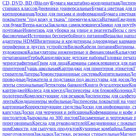
CD, DVD, BD (Blu-ray)
Бумага масштабно-координатная
Диспенс
старших классов
Дневники универсальные
Бумага цветная для 
крепированная
Доски для письма и информации
Бумага цветная
покрытием "под кожу и ткань" премиум-класса
Ватман
Ежеднев
для бумаг
Веера-кассы
Закладки самоклеящиеся
Замки для ноутб
почтовые
Инвентарь для уборки на улице и реагенты
Весы с печ
фасовочные
Источники бесперебойного питания
Вешалки напо
адаптеры HDMI
Визитницы и кредитницы однорядные карман
периферии и других устройств
Вилки
Кабели питания
Витрины, 
художников
Калькуляторы инженерные и финансовые
Калькуля
печатающие
Гербы
Канцелярские детские наборы
Головки печат
чернографитные
Грим для лица
Карманы самоклеящиеся для па
принтеров
Гуашь школьная
Картриджи для принтеров этикеток
Г
стиратели
Датеры
Демонстрационные системы
Кипятильники
Де
проводные
Держатели и подставки под аксессуары для досок
Де
ленты специальные
Детекторы банкнот
Книги бухгалтерские
Кн
картриджей
Колеса для кресел
Диспенсеры для блоков
Колонки
Д
полотенец
Комплектующие для резаков
Диспенсеры для салфето
ленты
Кондиционеры мобильные
Диспенсеры покрытий на уни
картонные
Корректирующие средства
Доски для информации, с
капсулах
Доски для черчения и рейсшины
Кофемашины и кофе д
пистолетов
Дыроколы до 300 листов
Письменные и чертежные 
переговорных
Кресла для руководителей
Ежедневники с покрыт
ним
Емкости для сыпучих продуктов
Кухонные комбайны
Ламин
приготовления
Закладки
Ластики, резинки стирательные
Магни