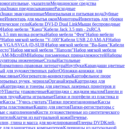
помогательные, указатели
Медицинские средства
ора
Знаки предписывающие
Расходные
ы
Знаки эвакуационные
Минеральная и питьевая вода
Зубные
ие
Инвентарь для мытья окон
Мониторы
Инвентарь для уборки
птические гели
Кабели DVI-D Dual Link
Мыши беспроводные
D
Набор мебели "Канц"
Кабели Jack 3.5 mm - 2xRCA
k 3.5 mm вилка-розетка
Набор мебели "Фея"
Набор мебели
P
Набор мягкой мебели "V-100"
Кабели USB 2.0 AM-AF
Набор
ли VGA/SVGA (D-SUB)
Набор мягкой мебели "Ва-Банк"
Кабели
есто"
Набор мягкой мебели "Наполи"
Набор мягкой мебели
0 AM-MicroBM
Наборы письменных принадлежностей
Наборы
куляторы инженерные
Столы
Настольные
Нормативно-правовая литература
Ноутбуки
Карандаши цветные
ый для художественных работ
Обложки-книжки для
 масляные
Обогреватели-конвекторы
Картофельное пюре
перьевых ручек, чернила
Органайзеры
Картриджи для
а
Картриджи и тонеры для цветных лазерных принтеров и
МФУ
Пакеты упаковочные
Картриджи с жидким мылом
Панели и
ков труда
Карты игральные
Папки и портфели из пластика и
ые
Кассы "Учись считать"
Папки презентационные
Кассы
рты пластиковые
Кашпо для цветов
Папки-регистраторы с
ые с наполнением
Кисти художественные из синтетического
лители
Клатчи из натуральной кожи
Печенье,
лин, глина и масса для моделирования
Плееры DVD
Клей-
е для планшетных компьютеров
Ключницы из натуральной