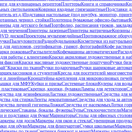
иги для кулинарных рецептов
Плоттеры
Книги и справочники
Кн
ьных светильников
Коврики входные грязезащитные
Подставки д
тель ит.д.)
Подставки настольные (под ноутбук, монитор, принтер
ботанных чернил, стойки
Полотенца бумажные офисно-бытовые
К
неры для детского белья
Портфолио, расписания уроков, закладк
для черчения
Принтеры лазерные
Принтеры матричные
Корзины 
 DVD дисков
Проекторы мультимедийные
Противокражное оборуд
учки
Пылеуловители
Радиобудильники
Косметички из натуральн
и для дипломов, сертификатов, грамот, фотографий
Кофе раство
арки рожковые
Распылители
Кофемашины автоматические
Расход
для работы с клиентами
Краски акриловые художественные в на
ля факсов
Краски масляные художественные поштучно
Ручки бизн
рай"
Краски по ткани
Ручки подарочные
Ручки шариковые автома
аршеклассников и студентов
Кресла для посетителей многоместн
е и линейные
Кронштейны-крепления для микроволновых печей
ышки для МФУ
Кубки и призы
Системные блоки
Кулеры для вод
 пластиковые
Скрепки, кнопки, булавки
Лампы для детекторов
Сл
едства для дезинфекции
Ластики художественные
Средства для 
дства для стирки
Ленты декоративные
Средства для ухода за авт
редства личной гигиены
Ложки
Средства от насекомых
Лотки гор
ллические
Стаканы, бокалы, фужеры
Лупы
Стеклоочистители
Магн
и и подставки для бумаг
Маринаторы
Столы для офисных столовы
аркеры для досок
Маркеры для окон и стекла
Сувенирная продук
мки для обуви
Маркеры для флипчартов
Сумки школьные
Маркеры
Маркеры по ткани
Счетчики банкнот и монет
Маркеры ультрафио