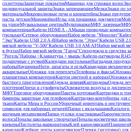
сплиттеры
Защитные покрытия
Машинки для стрижки волос
Зво
индивидуальной защиты
Знаки запрещающие
Мелки
Знаки по э
материалы
Микроволновые печи и кронштейны
Знаки предупр
пасты детские
Минимойки
Иглы для прошивки документов
Мойк
на улице
Музыкальные центры
Мультиварки
МФУ лазерные
МФУ
компьютерные
Кабели HDMI A - A
Мыши проводные компьюте
(тюльпан)
Сетевое оборудование
Набор мебели "Монолит"
Кабел
"Эко"
Кабели USB 2.0 A-B
Набор мебели "Этюд"
Кабели USB 2.0
мягкой мебели "V-500"
Кабели USB 3.0 AM-AF
Набор мягкой ме
в бухтах
Набор мягкой мебели "Гарда"
Спецодежда и средства 
"Ригель"
Наборы <Клавиатура + мышь>
Кабели-патчкорды RJ45 
подарочные с ручкой
Календари настольные
Наградная продукц
наборы
Наушники
Нити, шпагаты и иглы
Карандаши механичес
акварельные
Обложки для переплета
Телефоны и факсы
Обложки
планшетных компьютеров
Картон цветной в наборах
Обложки-к
быстрого приготовления
Одежда зимняя
Картридеры
Одежда лет
плоттеров
Орехи и сухофрукты
Освежители воздуха и диспенсе
МФУ
Торговое оборудование
Пакеты почтовые
Картриджи и тон
бамперы защитные для телефонов
Картриджи-контейнеры для 
ткани
Карты Мира и России
Уборочный инвентарь и инструмен
символов для наборных печатей
Папки с вкладышами
Каталоги 
арочным механизмом
Папки-уголки пластиковые
Пароочистите
волоса
Пеналы школьные створчатые
Пеналы-косметички школ
крекеры
Пистолеты-маркираторы
Клей канцелярский
Планинги
карандаш
Клейкие ленты канцелярские
Пленки (заготовки) для