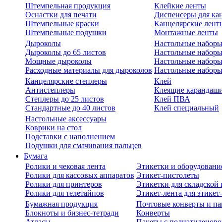
Штемпельная продукция
Клейкие ленты
Оснастки для печати
Диспенсеры для ка
Штемпельные краски
Канцелярские лент
Штемпельные подушки
Монтажные ленты
Дыроколы
Настольные набор
Дыроколы до 65 листов
Настольные наборы 
Мощные дыроколы
Настольные наборы
Расходные материалы для дыроколов
Настольные наборы
Канцелярские степлеры
Клей
Антистеплеры
Клеящие карандаш
Степлеры до 25 листов
Клей ПВА
Стандартные до 40 листов
Клей специальный
Настольные аксессуары
Коврики на стол
Подставки с наполнением
Подушки для смачивания пальцев
Бумага
Ролики и чековая лента
Этикетки и оборудовани
Ролики для кассовых аппаратов
Этикет-пистолеты
Ролики для принтеров
Этикетки для складско
Ролики для телетайпов
Этикет-лента для этикет
Бумажная продукция
Почтовые конверты и па
Блокноты и бизнес-тетради
Конверты
Атласы
Пакеты с полиэтиленов