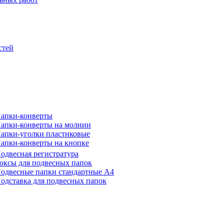
стей
апки-конверты
апки-конверты на молнии
апки-уголки пластиковые
апки-конверты на кнопке
одвесная регистратура
оксы для подвесных папок
одвесные папки стандартные А4
одставка для подвесных папок