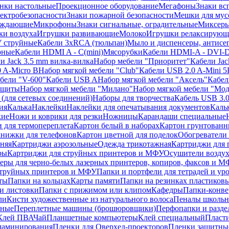
нки настольные
Проекционное оборудование
Мегафоны
Знаки вс
лектробезопасности
Знаки пожарной безопасности
Мешки для мус
еждающие
Микрофоны
Знаки сигнальные, оградительные
Миксер
и воздуха
Игрушки развивающие
Молоко
Игрушки релаксирующ
 струйные
Кабели 3xRCA (тюльпан)
Мыло и диспенсеры, антисе
рные
Кабели HDMI A - C(mini)
Мясорубки
Кабели HDMI-A - DVI-
и Jack 3.5 mm вилка-вилка
Набор мебели "Приоритет"
Кабели Jac
 A-Micro B
Набор мягкой мебели "Club"
Кабели USB 2.0 A-Mini 5
бели "V-600"
Кабели USB A
Набор мягкой мебели "Аксель"
Кабе
защиты
Набор мягкой мебели "Милано"
Набор мягкой мебели "Мод
(для сетевых соединений)
Наборы для творчества
Кабель USB 3.
ия
Калька
Наклейки
Наклейки для опечатывания документов
Каль
кие
Ножи и коврики для резки
Ножницы
Карандаши специальные
 для термопереплета
Картон белый в наборах
Картон грунтованн
нижки для телефонов
Картон цветной для поделок
Обогреватели
няя
Картриджи аэрозольные
Одежда трикотажная
Картриджи для 
ры
Картриджи для струйных принтеров и МФУ
Осушители воздух
еры для черно-белых лазерных принтеров, копиров, факсов и 
струйных принтеров и МФУ
Папки и портфели для тетрадей и уро
ты
Папки на кольцах
Карты памяти
Папки на резинках пластиков
и листовки
Папки с прижимом или клипом
Кафедры
Папки-конве
ли
Кисти художественные из натурального волоса
Пеналы школьн
ьные
Переплетные машины (брошюровщики)
Перфопапки и разде
Клей ПВА
Чай
Планшетные компьютеры
Клей специальный
Пласти
 ламинирования
Пленки для Оверхед-проекторов
Пленки защитны