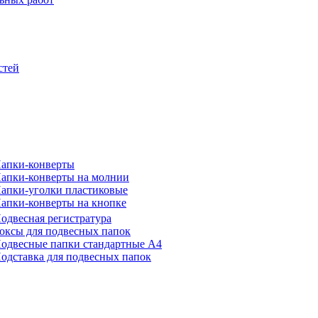
стей
апки-конверты
апки-конверты на молнии
апки-уголки пластиковые
апки-конверты на кнопке
одвесная регистратура
оксы для подвесных папок
одвесные папки стандартные А4
одставка для подвесных папок