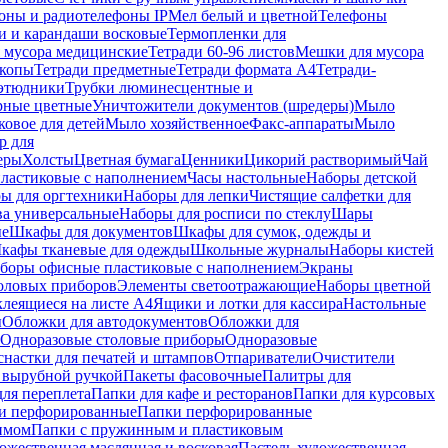
оны и радиотелефоны IP
Мел белый и цветной
Телефоны
и и карандаши восковые
Термопленки для
 мусора медицинские
Тетради 60-96 листов
Мешки для мусора
копы
Тетради предметные
Тетради формата А4
Тетради-
этюдники
Трубки люминесцентные и
рные цветные
Уничтожители документов (шредеры)
Мыло
овое для детей
Мыло хозяйственное
Факс-аппараты
Мыло
р для
еры
Холсты
Цветная бумага
Ценники
Цикорий растворимый
Чай
пластиковые с наполнением
Часы настольные
Наборы детской
ы для оргтехники
Наборы для лепки
Чистящие салфетки для
ва универсальные
Наборы для росписи по стеклу
Шары
ые
Шкафы для документов
Шкафы для сумок, одежды и
кафы тканевые для одежды
Школьные журналы
Наборы кистей
боры офисные пластиковые с наполнением
Экраны
оловых приборов
Элементы светоотражающие
Наборы цветной
клеящиеся на листе А4
Ящики и лотки для кассира
Настольные
ы
Обложки для автодокументов
Обложки для
Одноразовые столовые приборы
Одноразовые
снастки для печатей и штампов
Отпариватели
Очистители
и вырубной ручкой
Пакеты фасовочные
Палитры для
ля переплета
Папки для кафе и ресторанов
Папки для курсовых
и перфорированные
Папки перфорированные
имом
Папки с пружинным и пластиковым
ожественная маслянная и восковая
Пастель художественная