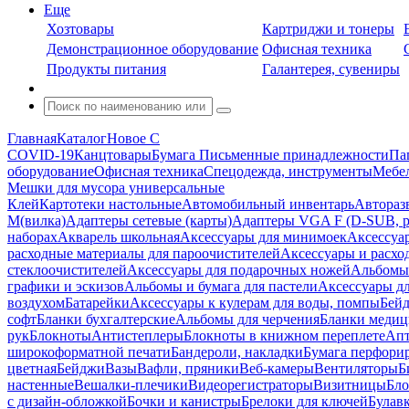
Еще
Хозтовары
Картриджи и тонеры
Демонстрационное оборудование
Офисная техника
Продукты питания
Галантерея, сувениры
Главная
Каталог
Новое С
COVID-19
Канцтовары
Бумага
Письменные принадлежности
Па
оборудование
Офисная техника
Спецодежда, инструменты
Мебел
Мешки для мусора универсальные
Клей
Картотеки настольные
Автомобильный инвентарь
Автораз
M(вилка)
Адаптеры сетевые (карты)
Адаптеры VGA F (D-SUB, ро
наборах
Акварель школьная
Аксессуары для минимоек
Аксессуа
расходные материалы для пароочистителей
Аксессуары и расхо
стеклоочистителей
Аксессуары для подарочных ножей
Альбомы 
графики и эскизов
Альбомы и бумага для пастели
Аксессуары дл
воздухом
Батарейки
Аксессуары к кулерам для воды, помпы
Бейд
софт
Бланки бухгалтерские
Альбомы для черчения
Бланки медиц
рук
Блокноты
Антистеплеры
Блокноты в книжном переплете
Апт
широкоформатной печати
Бандероли, накладки
Бумага перфори
цветная
Бейджи
Вазы
Вафли, пряники
Веб-камеры
Вентиляторы
Б
настенные
Вешалки-плечики
Видеорегистраторы
Визитницы
Бло
с дизайн-обложкой
Бочки и канистры
Брелоки для ключей
Булав