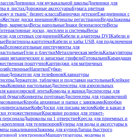
лассов
Дневники для музыкальной школы
Дневники для
тва в листах
Дорожные аксессуары
Бумага цветная
ожу и ткань" бизнес-класса
Ванночки детские
Ежедневники с
и
Жесткие диски внешние
Журналы регистрации
Ведра
Зажимы
фир, мармелад
Весы напольные
Знаки безопасности
Весы
нтерактивные доски, дисплеи и системы
Весы
ели для сетевых соединений
Кабели и адаптеры DVI
Кабели и
ные
Визитницы-картотеки
Кабели и хабы USB для подключения
ры
Вспомогательные инструменты для
настольные
Гели и блестки
Металлическая мебель
Калькуляторы
аши механические и запасные грифели
Готовальни
Карандаши
жественная поштучно
Картриджи для матричных
хозяйственные
Напитки
Губки-
дные
Держатели для телефонов
Клавиатуры
енсеры
Держатели, таблички и подставки настольные
Клейкие
емы
Коврики настольные
Диспенсеры для аэрозольных
ля канцелярской ленты
Комоды и ящики
Диспенсеры для
ной бумаги
Конверты почтовые
Диспенсеры для упаковочной
фасованные
Короба архивные и папки с завязками
Коробки
универсальные
Кофе
Доски для письма мелом
Кофе и какао в
ски художественные
Красящие ролики для этикет-
я персонала
Дыроколы на 1 отверстие
Кресла для приемных и
крепления для телевизоров
Кулеры для воды и аксессуары к
мпы накаливания
Зажимы для купюр
Лапша быстрого
тативной электроники
Маршрутизаторы, модемы и