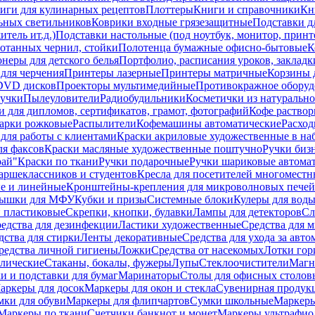
иги для кулинарных рецептов
Плоттеры
Книги и справочники
Кн
ьных светильников
Коврики входные грязезащитные
Подставки д
тель ит.д.)
Подставки настольные (под ноутбук, монитор, принтер
ботанных чернил, стойки
Полотенца бумажные офисно-бытовые
К
неры для детского белья
Портфолио, расписания уроков, закладк
для черчения
Принтеры лазерные
Принтеры матричные
Корзины 
 DVD дисков
Проекторы мультимедийные
Противокражное оборуд
учки
Пылеуловители
Радиобудильники
Косметички из натуральн
и для дипломов, сертификатов, грамот, фотографий
Кофе раство
арки рожковые
Распылители
Кофемашины автоматические
Расход
для работы с клиентами
Краски акриловые художественные в на
ля факсов
Краски масляные художественные поштучно
Ручки бизн
рай"
Краски по ткани
Ручки подарочные
Ручки шариковые автома
аршеклассников и студентов
Кресла для посетителей многоместн
е и линейные
Кронштейны-крепления для микроволновых печей
ышки для МФУ
Кубки и призы
Системные блоки
Кулеры для вод
 пластиковые
Скрепки, кнопки, булавки
Лампы для детекторов
Сл
едства для дезинфекции
Ластики художественные
Средства для 
дства для стирки
Ленты декоративные
Средства для ухода за авт
редства личной гигиены
Ложки
Средства от насекомых
Лотки гор
ллические
Стаканы, бокалы, фужеры
Лупы
Стеклоочистители
Магн
и и подставки для бумаг
Маринаторы
Столы для офисных столовы
аркеры для досок
Маркеры для окон и стекла
Сувенирная продук
мки для обуви
Маркеры для флипчартов
Сумки школьные
Маркеры
Маркеры по ткани
Счетчики банкнот и монет
Маркеры ультрафио