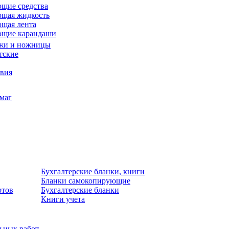
щие средства
щая жидкость
щая лента
ющие карандаши
жи и ножницы
тские
звия
умаг
Бухгалтерские бланки, книги
Бланки самокопирующие
отов
Бухгалтерские бланки
Книги учета
льных работ