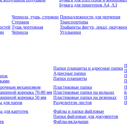
Бумага для принтеров А4, А3
Чернила, тушь, стержни
Принадлежности для черчения
Стержни
Транспортиры
остей
Тушь чертежная
Трафареты фигур, лекал, окружно
ми
Чернила
Угольники
П
Папки планшеты и адресные папки
П
Адресные папки
апок
П
Папки планшеты
зками
П
 арочным механизмом
Пластиковые папки
П
шириной корешка 70-80 мм
Пластиковые папки на кольцах
Б
шириной корешка 50 мм
Пластиковые папки на резинках
П
ы для папок
Разделители листов
П
ы для картотек
Файлы и папки файловые
Папки файловые для документов
ек
Файлы-вкладыши