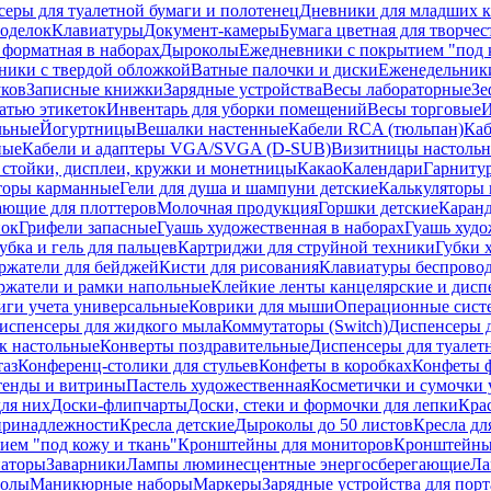
еры для туалетной бумаги и полотенец
Дневники для младших к
поделок
Клавиатуры
Документ-камеры
Бумага цветная для творчес
 форматная в наборах
Дыроколы
Ежедневники с покрытием "под к
ники с твердой обложкой
Ватные палочки и диски
Еженедельник
уков
Записные книжки
Зарядные устройства
Весы лабораторные
Зе
атью этикеток
Инвентарь для уборки помещений
Весы торговые
И
льные
Йогуртницы
Вешалки настенные
Кабели RCA (тюльпан)
Каб
ные
Кабели и адаптеры VGA/SVGA (D-SUB)
Визитницы настоль
стойки, дисплеи, кружки и монетницы
Какао
Календари
Гарниту
торы карманные
Гели для душа и шампуни детские
Калькуляторы 
ающие для плоттеров
Молочная продукция
Горшки детские
Каранд
пок
Грифели запасные
Гуашь художественная в наборах
Гуашь худо
убка и гель для пальцев
Картриджи для струйной техники
Губки 
ржатели для бейджей
Кисти для рисования
Клавиатуры беспрово
ржатели и рамки напольные
Клейкие ленты канцелярские и дисп
иги учета универсальные
Коврики для мыши
Операционные сист
испенсеры для жидкого мыла
Коммутаторы (Switch)
Диспенсеры д
к настольные
Конверты поздравительные
Диспенсеры для туалет
таз
Конференц-столики для стульев
Конфеты в коробках
Конфеты 
тенды и витрины
Пастель художественная
Косметички и сумочки 
ля них
Доски-флипчарты
Доски, стеки и формочки для лепки
Кра
принадлежности
Кресла детские
Дыроколы до 50 листов
Кресла дл
ием "под кожу и ткань"
Кронштейны для мониторов
Кронштейны-
аторы
Заварники
Лампы люминесцентные энергосберегающие
Ла
толы
Маникюрные наборы
Маркеры
Зарядные устройства для пор