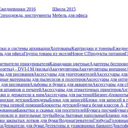
Ежедневники 2016
Школа 2015
Спецодежда, инструменты
Мебель для офиса
пки и системы архивации
Хозтовары
Картриджи и тонеры
Ежедне
ь для офиса
Группа товара из экселя
Новое С
Продукты питания
Г
ветвители прикуривателя
Карандаши цветные
Адаптеры беспрово
зетка) - DVI-I M (вилка)
Аккумуляторы
Аккумуляторы внешние
ры для рисования
Аксессуары для уничтожителей
Аксессуары для
дные материалы для пылесосов и полотеров
Аксессуары для опти
для рисования
Альбомы и бумага для акварели
Аксессуары для с
я штампов и печатей
Аксессуары для этикеточных принтеров
Ан
жи и держатели к ним
Акссесуары для растений
Бизнес-блокноты
инские детские
Блендеры
Блоки для записей
Блоки для записей в 
ечка первой помощи
Блокноты детские
Бумага белая классов А, 
рованная
Банкетки и скамьи для посетителей
Бумага писчая
Бумаг
инокли и зрительные трубы
Весы бытовые напольные
Бланки до
ки закрытых лотков для бумаг
Водонагреватели
Глобусы
Головны
ки
Держатели для бумаг
Детекторы и упаковщики банкнот
Диктоф