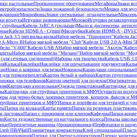
нки настольные
Проекционное оборудование
Мегафоны
Знаки вс
лектробезопасности
Знаки пожарной безопасности
Мешки для мус
еждающие
Микрофоны
Знаки сигнальные, оградительные
Миксер
и воздуха
Игрушки развивающие
Молоко
Игрушки релаксирующ
 струйные
Кабели 3xRCA (тюльпан)
Мыло и диспенсеры, антисе
рные
Кабели HDMI A - C(mini)
Мясорубки
Кабели HDMI-A - DVI-
и Jack 3.5 mm вилка-вилка
Набор мебели "Приоритет"
Кабели Jac
 A-Micro B
Набор мягкой мебели "Club"
Кабели USB 2.0 A-Mini 5
бели "V-600"
Кабели USB A
Набор мягкой мебели "Аксель"
Кабе
защиты
Набор мягкой мебели "Милано"
Набор мягкой мебели "Мод
(для сетевых соединений)
Наборы для творчества
Кабель USB 3.
ия
Калька
Наклейки
Наклейки для опечатывания документов
Каль
кие
Ножи и коврики для резки
Ножницы
Карандаши специальные
 для термопереплета
Картон белый в наборах
Картон грунтованн
нижки для телефонов
Картон цветной для поделок
Обогреватели
няя
Картриджи аэрозольные
Одежда трикотажная
Картриджи для 
ры
Картриджи для струйных принтеров и МФУ
Осушители воздух
еры для черно-белых лазерных принтеров, копиров, факсов и 
струйных принтеров и МФУ
Папки и портфели для тетрадей и уро
ты
Папки на кольцах
Карты памяти
Папки на резинках пластиков
и листовки
Папки с прижимом или клипом
Кафедры
Папки-конве
ли
Кисти художественные из натурального волоса
Пеналы школьн
ьные
Переплетные машины (брошюровщики)
Перфопапки и разде
Клей ПВА
Чай
Планшетные компьютеры
Клей специальный
Пласти
 ламинирования
Пленки для Оверхед-проекторов
Пленки защитны