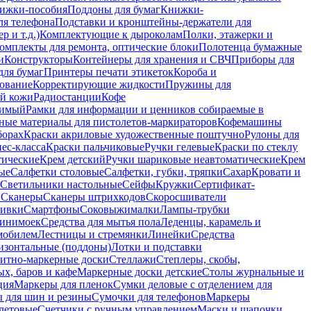
ижки-пособия
Поддоны для бумаг
Книжки-
ля телефона
Подставки и кронштейны-держатели для
 и т.д.)
Комплектующие к дыроколам
Полки, этажерки и
омплекты для ремонта, оптические блоки
Полотенца бумажные
и
Конструкторы
Контейнеры для хранения и СВЧ
Приборы для
для бумаг
Принтеры печати этикеток
Короба и
ование
Корректирующие жидкости
Пружины для
ой кожи
Радиостанции
Кофе
римый
Рамки для информации и ценников собираемые в
ные материалы для пистолетов-маркираторов
Кофемашины
борах
Краски акриловые художественные поштучно
Рулоны для
ес-класса
Краски пальчиковые
Ручки гелевые
Краски по стеклу
тические
Крем детский
Ручки шариковые неавтоматические
Крем
ые
Салфетки столовые
Салфетки, губки, тряпки
Сахар
Кровати и
Светильники настольные
Сейфы
Кружки
Сертификат-
ы
Сканеры
Сканеры штрихкодов
Скоросшиватели
ивки
Смартфоны
Соковыжималки
Лампы-трубки
минимоек
Средства для мытья пола
Леденцы, карамель и
омобилем
Лестницы и стремянки
Линейки
Средства
изонтальные (поддоны)
Лотки и подставки
итно-маркерные доски
Стеллажи
Степлеры, скобы,
х, баров и кафе
Маркерные доски детские
Столы журнальные и
ция
Маркеры для пленок
Сумки деловые с отделением для
 для шин и резины
Сумочки для телефонов
Маркеры
летовые
Счетчики с ручным управлением
Маски и шапочки