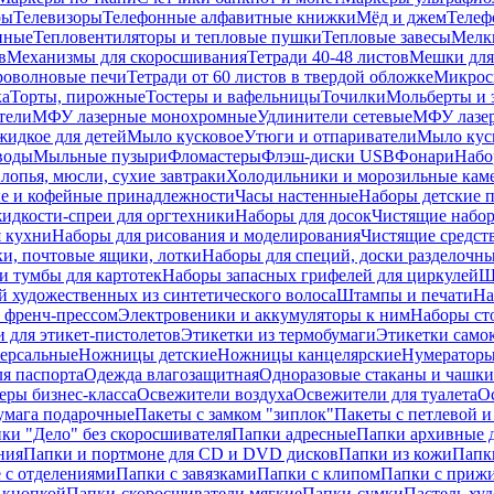
ры
Телевизоры
Телефонные алфавитные книжки
Мёд и джем
Телеф
енные
Тепловентиляторы и тепловые пушки
Тепловые завесы
Мелк
в
Механизмы для скоросшивания
Тетради 40-48 листов
Мешки для
оволновые печи
Тетради от 60 листов в твердой обложке
Микрос
ка
Торты, пирожные
Тостеры и вафельницы
Точилки
Мольберты и 
тели
МФУ лазерные монохромные
Удлинители сетевые
МФУ лазе
идкое для детей
Мыло кусковое
Утюги и отпариватели
Мыло куск
воды
Мыльные пузыри
Фломастеры
Флэш-диски USB
Фонари
Набо
лопья, мюсли, сухие завтраки
Холодильники и морозильные кам
е и кофейные принадлежности
Часы настенные
Наборы детские 
идкости-спреи для оргтехники
Наборы для досок
Чистящие набор
я кухни
Наборы для рисования и моделирования
Чистящие средст
и, почтовые ящики, лотки
Наборы для специй, доски разделочн
 тумбы для картотек
Наборы запасных грифелей для циркулей
Ш
й художественных из синтетического волоса
Штампы и печати
На
 френч-прессом
Электровеники и аккумуляторы к ним
Наборы ст
 для этикет-пистолетов
Этикетки из термобумаги
Этикетки само
ерсальные
Ножницы детские
Ножницы канцелярские
Нумератор
я паспорта
Одежда влагозащитная
Одноразовые стаканы и чашки
еры бизнес-класса
Освежители воздуха
Освежители для туалета
О
умага подарочные
Пакеты с замком "зиплок"
Пакеты с петлевой 
ки "Дело" без скоросшивателя
Папки адресные
Папки архивные д
ния
Папки и портмоне для CD и DVD дисков
Папки из кожи
Папк
 с отделениями
Папки с завязками
Папки с клипом
Папки с приж
 кнопкой
Папки-скоросшиватели мягкие
Папки-сумки
Пастель худ