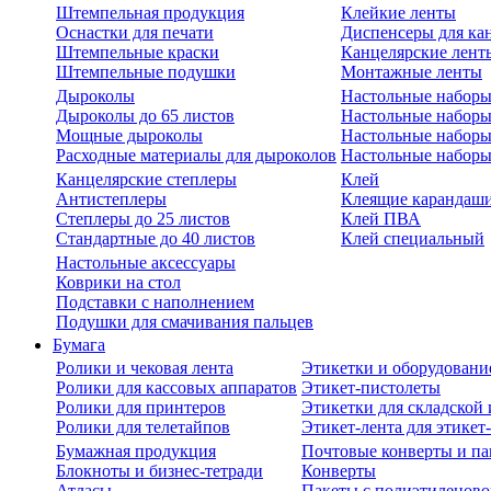
Штемпельная продукция
Клейкие ленты
Оснастки для печати
Диспенсеры для ка
Штемпельные краски
Канцелярские лент
Штемпельные подушки
Монтажные ленты
Дыроколы
Настольные набор
Дыроколы до 65 листов
Настольные наборы 
Мощные дыроколы
Настольные наборы
Расходные материалы для дыроколов
Настольные наборы
Канцелярские степлеры
Клей
Антистеплеры
Клеящие карандаш
Степлеры до 25 листов
Клей ПВА
Стандартные до 40 листов
Клей специальный
Настольные аксессуары
Коврики на стол
Подставки с наполнением
Подушки для смачивания пальцев
Бумага
Ролики и чековая лента
Этикетки и оборудовани
Ролики для кассовых аппаратов
Этикет-пистолеты
Ролики для принтеров
Этикетки для складско
Ролики для телетайпов
Этикет-лента для этикет
Бумажная продукция
Почтовые конверты и па
Блокноты и бизнес-тетради
Конверты
Атласы
Пакеты с полиэтиленов