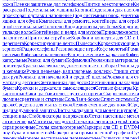
кожи
Пленки защитные для телефонов
Плитки электрические
Кн
раскраски
Подметальные машины
Кнопки
Подставки для настол
проектора
Подставки напольные (под системный блок, уничтожи
ящики для обуви
Комплекты для ремонта, контейнеры для отра
профессиональные
Полотеры
Кондиционеры для белья
Кондицио
укладки волос
Контейнеры и ведра для мусора
Принадлежности 
накопители
Принтеры струйные
Коробки и конверты для CD и
переплета
Корректирующие ленты
Пылесосы
Корректирующие р
зерновой
Радиотелефоны
Развивающие игры
Кофе молотый
Рамк
системы
Кофеварки капельные
Ранцы с жестким каркасом
Кофев
капсульные
Резаки для бумаги
Кофемолки
Рекламные материалы 
принтера
Краски масляные художественные в наборах
Рулоны д
и керамике
Ручки перьевые, капиллярные, роллеры, "пиши-сти
для рук
Рюкзаки для начальной и средней школы
Рюкзаки для ст
матрацы детские
Светильники для досок
Светильники накладны
бумага
Крючки и держатели самоклеящиеся
Сетевые фильтры
Кр
картонные
Лаки, разбавители, грунты и прочие
Скоросшиватели
люминесцентные и стартеры
Соль
Ланч-боксы
Сплит-системы
Ср
драже
Средства для мытья стекол
Лезвия сменные для ножей
Сре
индивидуальной защиты
Листы-вкладыши для монет и купюр
С
секционные
Стабилизаторы напряжения
Лотки настенные мета
антистеплеры
Магниты для досок
Стержни, чернила, тушь
Стойк
сервировочные
Столы компьютерные
Маркеры для CD и DVD
М
ноутбука и планшетов
Маркеры для промышленной графики
Су
лаковые
Маркеры нестираемые перманентные
Сушилки для рук