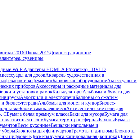
вники 2016
Школа 2015
Демонстрационное
алантерея, сувениры
дные Wi-Fi
Адаптеры HDMI-A F(розетка) - DVI-D
Аксессуары для досок
Акварель художественная в
 кофеварок и кофемашин
Банковское оборудование
Аксессуары и
ческих приборов
Аксессуары и расходные материалы для
борки и установки рамок
Калькуляторы
Альбомы и бумага для
тивирусы
Аэрогрили и электропечи
Баллоны со сжатым
 и бизнес-тетради
Альбомы для монет и купюр
Бизнес-
подставке
Блоки самоклеящиеся
Антисептические гели для
В, С
Бумага белая премиум класса
Баки для мусора
Бумага для
а с магнитным слоем
Бумага термотрансферная
Бахилы
Бумага
кументов
Весы кухонные
Вешалки напольные и
е уборы
Блокноты для флипчартов
Грамоты и дипломы
Блокноты
оны цифровые
Дискеты
Бумага копировальная (копирка)
Диски