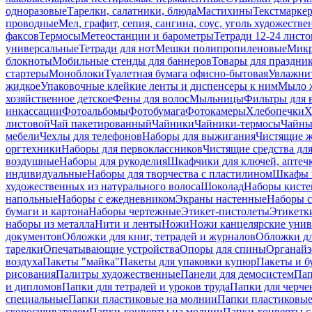
одноразовые
Тарелки, салатники, блюда
Мастихины
Текстмарке
проводные
Мел, графит, сепия, сангина, соус, уголь художеств
факсов
Термосы
Метеостанции и барометры
Тетради 12-24 листо
универсальные
Тетради для нот
Мешки полипропиленовые
Микр
блокноты
Мобильные стенды для баннеров
Товары для праздни
стартеры
Моноблоки
Туалетная бумага офисно-бытовая
Увлажни
жидкое
Упаковочные клейкие ленты и диспенсеры к ним
Мыло ж
хозяйственное детское
Фены для волос
Мыльницы
Фильтры для 
инкассации
Фотоальбомы
Фотобумага
Фотокамеры
Хлебопечки
Х
листовой
Чай пакетированный
Чайники
Чайники-термосы
Чайны
мебели
Чехлы для телефонов
Наборы для выжигания
Чистящие ж
оргтехники
Наборы для первоклассников
Чистящие средства дл
воздушные
Наборы для рукоделия
Шкафчики для ключей, аптечк
индивидуальные
Наборы для творчества с пластилином
Шкафы и
художественных из натурального волоса
Шоколад
Наборы кисте
напольные
Наборы с ежедневником
Экраны настенные
Наборы с
бумаги и картона
Наборы чертежные
Этикет-пистолеты
Этикетки
наборы из металла
Нити и ленты
Ножи
Ножи канцелярские унив
документов
Обложки для книг, тетрадей и журналов
Обложки дл
тарелки
Опечатывающие устройства
Опоры для спины
Органайз
воздуха
Пакеты "майка"
Пакеты для упаковки купюр
Пакеты и б
рисования
Палитры художественные
Панели для демосистем
Пап
и дипломов
Папки для тетрадей и уроков труда
Папки для черче
специальные
Папки пластиковые на молнии
Папки пластиковые
скоросшивателем
Папки-конверты на молнии
Папки-конверты с