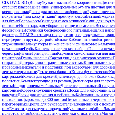
CD, DVD, BD (Blu-ray)
Бумага масштабно-координатная
Диспенс
старших классов
Дневники универсальные
Бумага цветная для 
крепированная
Доски для письма и информации
Бумага цветная
покрытием "под кожу и ткань" премиум-класса
Ватман
Ежеднев
для бумаг
Веера-кассы
Закладки самоклеящиеся
Замки для ноутб
почтовые
Инвентарь для уборки на улице и реагенты
Весы с печ
фасовочные
Источники бесперебойного питания
Вешалки напо
адаптеры HDMI
Визитницы и кредитницы однорядные карман
периферии и других устройств
Вилки
Кабели питания
Витрины, 
художников
Калькуляторы инженерные и финансовые
Калькуля
печатающие
Гербы
Канцелярские детские наборы
Головки печат
чернографитные
Грим для лица
Карманы самоклеящиеся для па
принтеров
Гуашь школьная
Картриджи для принтеров этикеток
Г
стиратели
Датеры
Демонстрационные системы
Кипятильники
Де
проводные
Держатели и подставки под аксессуары для досок
Де
ленты специальные
Детекторы банкнот
Книги бухгалтерские
Кн
картриджей
Колеса для кресел
Диспенсеры для блоков
Колонки
Д
полотенец
Комплектующие для резаков
Диспенсеры для салфето
ленты
Кондиционеры мобильные
Диспенсеры покрытий на уни
картонные
Корректирующие средства
Доски для информации, с
капсулах
Доски для черчения и рейсшины
Кофемашины и кофе д
пистолетов
Дыроколы до 300 листов
Письменные и чертежные 
переговорных
Кресла для руководителей
Ежедневники с покрыт
ним
Емкости для сыпучих продуктов
Кухонные комбайны
Ламин
приготовления
Закладки
Ластики, резинки стирательные
Магни