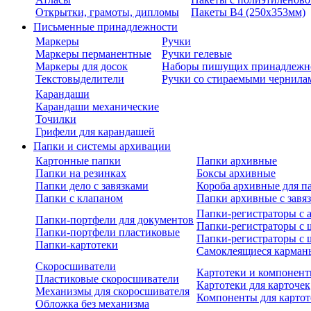
Открытки, грамоты, дипломы
Пакеты В4 (250х353мм)
Письменные принадлежности
Маркеры
Ручки
Маркеры перманентные
Ручки гелевые
Маркеры для досок
Наборы пишущих принадлежн
Текстовыделители
Ручки со стираемыми чернила
Карандаши
Карандаши механические
Точилки
Грифели для карандашей
Папки и системы архивации
Картонные папки
Папки архивные
Папки на резинках
Боксы архивные
Папки дело с завязками
Короба архивные для п
Папки с клапаном
Папки архивные с завя
Папки-регистраторы с
Папки-портфели для документов
Папки-регистраторы с 
Папки-портфели пластиковые
Папки-регистраторы с 
Папки-картотеки
Самоклеящиеся карман
Скоросшиватели
Картотеки и компонент
Пластиковые скоросшиватели
Картотеки для карточек
Механизмы для скоросшивателя
Компоненты для картот
Обложка без механизма