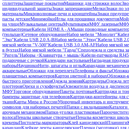
сплиттеры
Защитные покрытия
Машинки для стрижки волос
Зво
индивидуальной защиты
Знаки запрещающие
Мелки
Знаки по э
материалы
Микроволновые печи и кронштейны
Знаки предупр
пасты детские
Минимойки
Иглы для прошивки документов
Мойк
на улице
Музыкальные центры
Мультиварки
МФУ лазерные
МФУ
компьютерные
Кабели HDMI A - A
Мыши проводные компьюте
(тюльпан)
Сетевое оборудование
Набор мебели "Монолит"
Кабел
"Эко"
Кабели USB 2.0 A-B
Набор мебели "Этюд"
Кабели USB 2.0
мягкой мебели "V-500"
Кабели USB 3.0 AM-AF
Набор мягкой ме
в бухтах
Набор мягкой мебели "Гарда"
Спецодежда и средства 
"Ригель"
Наборы <Клавиатура + мышь>
Кабели-патчкорды RJ45 
подарочные с ручкой
Календари настольные
Наградная продукц
наборы
Наушники
Нити, шпагаты и иглы
Карандаши механичес
акварельные
Обложки для переплета
Телефоны и факсы
Обложки
планшетных компьютеров
Картон цветной в наборах
Обложки-к
быстрого приготовления
Одежда зимняя
Картридеры
Одежда лет
плоттеров
Орехи и сухофрукты
Освежители воздуха и диспенсе
МФУ
Торговое оборудование
Пакеты почтовые
Картриджи и тон
бамперы защитные для телефонов
Картриджи-контейнеры для 
ткани
Карты Мира и России
Уборочный инвентарь и инструмен
символов для наборных печатей
Папки с вкладышами
Каталоги 
арочным механизмом
Папки-уголки пластиковые
Пароочистите
волоса
Пеналы школьные створчатые
Пеналы-косметички школ
крекеры
Пистолеты-маркираторы
Клей канцелярский
Планинги
карандаш
Клейкие ленты канцелярские
Пленки (заготовки) для