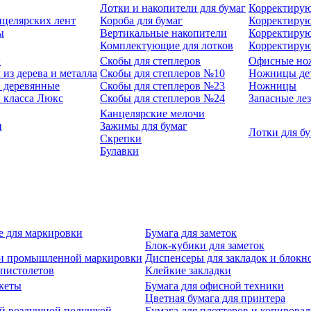
Лотки и накопители для бумаг
Корректирую
нцелярских лент
Короба для бумаг
Корректирую
ы
Вертикальные накопители
Корректирую
Комплектующие для лотков
Корректиру
ы
Скобы для степлеров
Офисные но
из дерева и металла
Скобы для степлеров №10
Ножницы де
 деревянные
Скобы для степлеров №23
Ножницы
 класса Люкс
Скобы для степлеров №24
Запасные ле
Канцелярские мелочи
и
Зажимы для бумаг
Лотки для б
Скрепки
Булавки
е для маркировки
Бумага для заметок
Блок-кубики для заметок
й и промышленной маркировки
Диспенсеры для закладок и блокн
-пистолетов
Клейкие закладки
кеты
Бумага для офисной техники
Цветная бумага для принтера
ой воздушной подушкой
Бумага для плоттеров и копирова