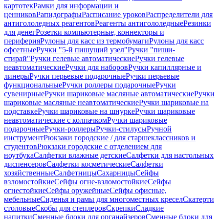
картотек
Рамки для информации и
ценников
Рапидографы
Расписание уроков
Распределители для
антигололедных реагентов
Реагенты антигололедные
Резинки
для денег
Розетки компьютерные, коннекторы и
периферия
Рулоны для касс из термобумаги
Рулоны для касс
офсетные
Ручки "5-й пишущий узел"
Ручки "пиши-
стирай"
Ручки гелевые автоматические
Ручки гелевые
неавтоматические
Ручки для наборов
Ручки капиллярные и
линеры
Ручки перьевые подарочные
Ручки перьевые
функциональные
Ручки роллеры подарочные
Ручки
сувенирные
Ручки шариковые масляные автоматические
Ручки
шариковые масляные неавтоматические
Ручки шариковые на
подставке
Ручки шариковые на шнурке
Ручки шариковые
неавтоматические с колпачком
Ручки шариковые
подарочные
Ручки-роллеры
Ручки-стилусы
Ручной
инструмент
Рюкзаки городские / для старшеклассников и
студентов
Рюкзаки городские с отделением для
ноутбука
Салфетки влажные детские
Салфетки для настольных
диспенсеров
Салфетки косметические
Салфетки
хозяйственные
Салфетницы
Сахарницы
Сейфы
взломостойкие
Сейфы огне-взломостойкие
Сейфы
огнестойкие
Сейфы оружейные
Сейфы офисные,
мебельные
Сиденья и рамы для многоместных кресел
Скатерти
столовые
Скобы для степлеров
Скрепки
Сладкие
напитки
Сменные блоки для органайзеров
Сменные блоки для