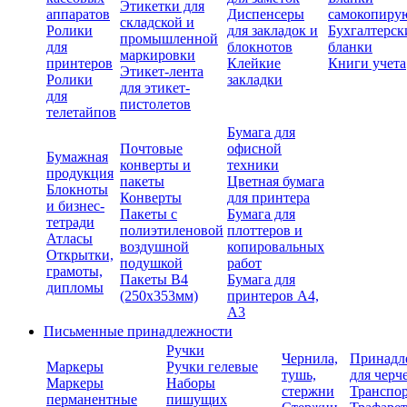
Этикетки для
аппаратов
Диспенсеры
самокопиру
складской и
Ролики
для закладок и
Бухгалтерск
промышленной
для
блокнотов
бланки
маркировки
принтеров
Клейкие
Книги учета
Этикет-лента
Ролики
закладки
для этикет-
для
пистолетов
телетайпов
Бумага для
Почтовые
офисной
Бумажная
конверты и
техники
продукция
пакеты
Цветная бумага
Блокноты
Конверты
для принтера
и бизнес-
Пакеты с
Бумага для
тетради
полиэтиленовой
плоттеров и
Атласы
воздушной
копировальных
Открытки,
подушкой
работ
грамоты,
Пакеты В4
Бумага для
дипломы
(250х353мм)
принтеров А4,
А3
Письменные принадлежности
Ручки
Чернила,
Принадл
Маркеры
Ручки гелевые
тушь,
для черч
Маркеры
Наборы
стержни
Транспо
перманентные
пишущих