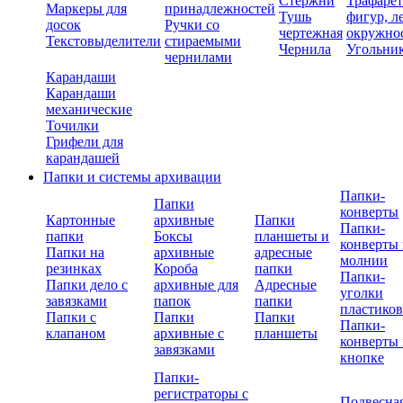
Стержни
Трафаре
Маркеры для
принадлежностей
Тушь
фигур, л
досок
Ручки со
чертежная
окружно
Текстовыделители
стираемыми
Чернила
Угольни
чернилами
Карандаши
Карандаши
механические
Точилки
Грифели для
карандашей
Папки и системы архивации
Папки-
Папки
конверты
Картонные
архивные
Папки
Папки-
папки
Боксы
планшеты и
конверты 
Папки на
архивные
адресные
молнии
резинках
Короба
папки
Папки-
Папки дело с
архивные для
Адресные
уголки
завязками
папок
папки
пластико
Папки с
Папки
Папки
Папки-
клапаном
архивные с
планшеты
конверты 
завязками
кнопке
Папки-
регистраторы с
Подвесна