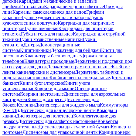
детские
Карандаши механические и запасные
грифели
Готовальни
Карандаши чернографитные
Грим для
лица
Карманы самоклеящиеся для папок
Грифели
запасные
Гуашь художественная в наборах
Гуашь
художественная поштучно
Картриджи для матричных
принтеров
Гуашь школьная
Картриджи для принтеров
этикеток
Губка и гель для пальцев
Картриджи для струйной
техники
Губки хозяйственные
Напитки
Губки-
стиратели
Датеры
Демонстрационные
системы
Кипятильники
Держатели для бейджей
Кисти для
рисования
Клавиатуры беспроводные
Держатели для
телефонов
Клавиатуры проводные
Держатели и подставки под
аксессуары для досок
Держатели и рамки напольные
Клейкие
ленты канцелярские и диспенсеры
Держатели, таблички и
подставки настольные
Клейкие ленты специальные
Детекторы
банкнот
Книги бухгалтерские
Книги учета
универсальные
Коврики для мыши
Операционные
системы
Коврики настольные
Диспенсеры для аэрозольных
картриджей
Колеса для кресел
Диспенсеры для
блоков
Колонки
Диспенсеры для жидкого мыла
Коммутаторы
(Switch)
Диспенсеры для канцелярской ленты
Комоды и
ящики
Диспенсеры для полотенец
Комплектующие для
резаков
Диспенсеры для салфеток настольные
Конверты
поздравительные
Диспенсеры для туалетной бумаги
Конверты
почтовые
Диспенсеры для упаковочной ленты
Кондиционеры