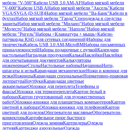
мебели "V-500"
Кабели USB 3.0 AM-AF
Набор мягкой мебели
"V-600"
Кабели USB A
Набор мягкой мебели "Аксель"
Кабели
VGA/SVGA (D-SUB)
Набор мягкой мебели "Ва-Банк"
Кабели в
бухтах
Набор мягкой мебели "Гарда"
Спецодежда и средства
защиты
Набор мягкой мебели "Милано"
Набор мягкой мебели
"Модесто"
Набор мягкой мебели "Наполи"
Набор мягкой
мебели "Ригель"
Наборы <Клавиатура + мышь>
Кабели-
патчкорды RJ45 (для сетевых соединений)
Наборы для
творчества
Кабель USB 3.0 AM-MicroBM
Наборы письменных
принадлежностей
Наборы подарочные с ручкой
Календари
настольные
Наградная продукция
Калька
Наклейки
Наклейки
для опечатывания документов
Калькуляторы
инженерные
Столы
Настольные наборы
Наушники
Нити,
шпагаты и иглы
Карандаши механические
Ножи и коврики для
резки
Ножницы
Карандаши специальные
Нормативно-правовая
литература
Ноутбуки
Карандаши цветные
акварельные
Обложки для переплета
Телефоны и
факсы
Обложки для термопереплета
Картон белый в
наборах
Картон грунтованный для художественных
работ
Обложки-книжки для планшетных компьютеров
Картон
цветной в наборах
Обложки-книжки для телефонов
Картон
цветной для поделок
Обогреватели масляные
Обогреватели-
конвекторы
Картофельное пюре быстрого
приготовления
Одежда зимняя
Картридеры
Одежда
летняя
Картриджи аэрозольные
Одежда