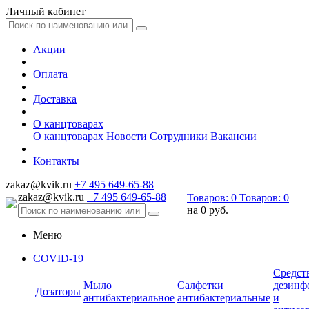
Личный кабинет
Акции
Оплата
Доставка
О канцтоварах
О канцтоварах
Новости
Сотрудники
Вакансии
Контакты
zakaz@kvik.ru
+7 495 649-65-88
zakaz@kvik.ru
+7 495 649-65-88
Товаров:
0
Товаров:
0
на
0 руб.
Меню
COVID-19
Средст
Мыло
Салфетки
дезинф
Дозаторы
антибактериальное
антибактериальные
и