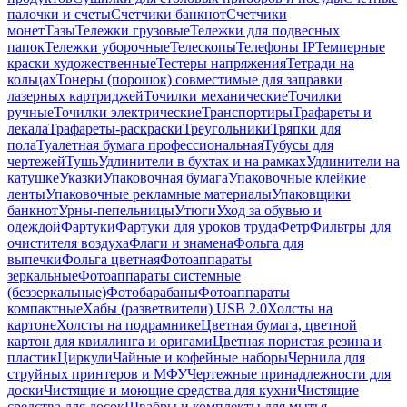
палочки и счеты
Счетчики банкнот
Счетчики
монет
Тазы
Тележки грузовые
Тележки для подвесных
папок
Тележки уборочные
Телескопы
Телефоны IP
Темперные
краски художественные
Тестеры напряжения
Тетради на
кольцах
Тонеры (порошок) совместимые для заправки
лазерных картриджей
Точилки механические
Точилки
ручные
Точилки электрические
Транспортиры
Трафареты и
лекала
Трафареты-раскраски
Треугольники
Тряпки для
пола
Туалетная бумага профессиональная
Тубусы для
чертежей
Тушь
Удлинители в бухтах и на рамках
Удлинители на
катушке
Указки
Упаковочная бумага
Упаковочные клейкие
ленты
Упаковочные рекламные материалы
Упаковщики
банкнот
Урны-пепельницы
Утюги
Уход за обувью и
одеждой
Фартуки
Фартуки для уроков труда
Фетр
Фильтры для
очистителя воздуха
Флаги и знамена
Фольга для
выпечки
Фольга цветная
Фотоаппараты
зеркальные
Фотоаппараты системные
(беззеркальные)
Фотобарабаны
Фотоаппараты
компактные
Хабы (разветвители) USB 2.0
Холсты на
картоне
Холсты на подрамнике
Цветная бумага, цветной
картон для квиллинга и оригами
Цветная пористая резина и
пластик
Циркули
Чайные и кофейные наборы
Чернила для
струйных принтеров и МФУ
Чертежные принадлежности для
доски
Чистящие и моющие средства для кухни
Чистящие
средства для досок
Швабры и комплекты для мытья