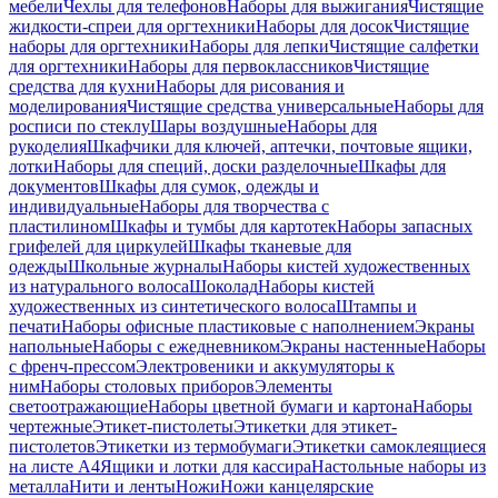
мебели
Чехлы для телефонов
Наборы для выжигания
Чистящие
жидкости-спреи для оргтехники
Наборы для досок
Чистящие
наборы для оргтехники
Наборы для лепки
Чистящие салфетки
для оргтехники
Наборы для первоклассников
Чистящие
средства для кухни
Наборы для рисования и
моделирования
Чистящие средства универсальные
Наборы для
росписи по стеклу
Шары воздушные
Наборы для
рукоделия
Шкафчики для ключей, аптечки, почтовые ящики,
лотки
Наборы для специй, доски разделочные
Шкафы для
документов
Шкафы для сумок, одежды и
индивидуальные
Наборы для творчества с
пластилином
Шкафы и тумбы для картотек
Наборы запасных
грифелей для циркулей
Шкафы тканевые для
одежды
Школьные журналы
Наборы кистей художественных
из натурального волоса
Шоколад
Наборы кистей
художественных из синтетического волоса
Штампы и
печати
Наборы офисные пластиковые с наполнением
Экраны
напольные
Наборы с ежедневником
Экраны настенные
Наборы
с френч-прессом
Электровеники и аккумуляторы к
ним
Наборы столовых приборов
Элементы
светоотражающие
Наборы цветной бумаги и картона
Наборы
чертежные
Этикет-пистолеты
Этикетки для этикет-
пистолетов
Этикетки из термобумаги
Этикетки самоклеящиеся
на листе А4
Ящики и лотки для кассира
Настольные наборы из
металла
Нити и ленты
Ножи
Ножи канцелярские