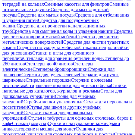
тетрадей на кольцах
Сменные кассеты для фильтров
Сменные
штемпельные подушки
Средства для мытья детской
посуды
Средства для мытья посуды
Средства для отбеливания
и удаления пятен
Средства для посудомоечных
машин
Средства для прочистки канализационных
труб
Средства для смягчения воды и удаления накипи
Средства
для чистки ковров и мягкой мебели
Средства для чистки
металлических поверхностей
Средства для чистки туалетных
комнат
Средства по уходу за мебелью
Стаканы-непроливайки
для рисования
Станки и иглы для архивного
переплета
Стеллажи для хранения бутылей воды
Степлеры до
260 листов
Степлеры до 40 листов
Степлеры
электрические
Степлеры-брошюровщики
Стержни для
роллеров
Стержни для ручек гелевые
Стержни для ручек
шариковые
Стиральные порошки
Стержни к клеевым
пистолетам
Стиральные порошки для детского белья
Стойки
напольные для каталогов, журналов и рекламы
Столы для
дошкольных учреждений
Столы для учебных
заведений
Стрейч-пленки упаковочные
Стулья для персонала и
посетителей
Стулья для школ и других учебных
заведений
Стулья и скамьи для дошкольных
учреждений
Стулья и табуреты для офисных столовых, баров и
кафе
Стяжки (хомуты)
Сумки из натуральной кожи
Сумки
инкассаторские и мешки для монет
Сушилки для
продуктов
Сушилки для столовых приборов и посуды
Счетные