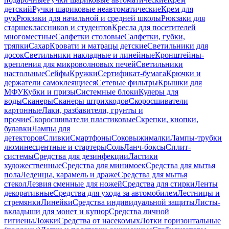
детский
Ручки шариковые неавтоматические
Крем для
рук
Рюкзаки для начальной и средней школы
Рюкзаки для
старшеклассников и студентов
Кресла для посетителей
многоместные
Салфетки столовые
Салфетки, губки,
тряпки
Сахар
Кровати и матрацы детские
Светильники для
досок
Светильники накладные и линейные
Кронштейны-
крепления для микроволновых печей
Светильники
настольные
Сейфы
Кружки
Сертификат-бумага
Крючки и
держатели самоклеящиеся
Сетевые фильтры
Крышки для
МФУ
Кубки и призы
Системные блоки
Кулеры для
воды
Сканеры
Сканеры штрихкодов
Скоросшиватели
картонные
Лаки, разбавители, грунты и
прочие
Скоросшиватели пластиковые
Скрепки, кнопки,
булавки
Лампы для
детекторов
Сливки
Смартфоны
Соковыжималки
Лампы-трубки
люминесцентные и стартеры
Соль
Ланч-боксы
Сплит-
системы
Средства для дезинфекции
Ластики
художественные
Средства для минимоек
Средства для мытья
пола
Леденцы, карамель и драже
Средства для мытья
стекол
Лезвия сменные для ножей
Средства для стирки
Ленты
декоративные
Средства для ухода за автомобилем
Лестницы и
стремянки
Линейки
Средства индивидуальной защиты
Листы-
вкладыши для монет и купюр
Средства личной
гигиены
Ложки
Средства от насекомых
Лотки горизонтальные