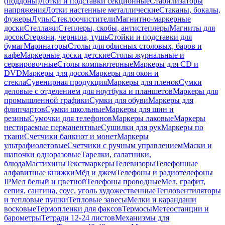
(поддоны)
Лотки и подставки секционные
Стабилизаторы
напряжения
Лотки настенные металлические
Стаканы, бокалы,
фужеры
Лупы
Стеклоочистители
Магнитно-маркерные
доски
Стеллажи
Степлеры, скобы, антистеплеры
Магниты для
досок
Стержни, чернила, тушь
Стойки и подставки для
бумаг
Маринаторы
Столы для офисных столовых, баров и
кафе
Маркерные доски детские
Столы журнальные и
сервировочные
Столы компьютерные
Маркеры для CD и
DVD
Маркеры для досок
Маркеры для окон и
стекла
Сувенирная продукция
Маркеры для пленок
Сумки
деловые с отделением для ноутбука и планшетов
Маркеры для
промышленной графики
Сумки для обуви
Маркеры для
флипчартов
Сумки школьные
Маркеры для шин и
резины
Сумочки для телефонов
Маркеры лаковые
Маркеры
нестираемые перманентные
Сушилки для рук
Маркеры по
ткани
Счетчики банкнот и монет
Маркеры
ультрафиолетовые
Счетчики с ручным управлением
Маски и
шапочки одноразовые
Тарелки, салатники,
блюда
Мастихины
Текстмаркеры
Телевизоры
Телефонные
алфавитные книжки
Мёд и джем
Телефоны и радиотелефоны
IP
Мел белый и цветной
Телефоны проводные
Мел, графит,
сепия, сангина, соус, уголь художественные
Тепловентиляторы
и тепловые пушки
Тепловые завесы
Мелки и карандаши
восковые
Термопленки для факсов
Термосы
Метеостанции и
барометры
Тетради 12-24 листов
Механизмы для