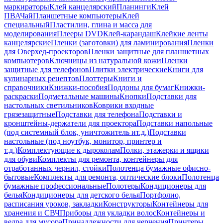
маркираторы
Клей канцелярский
Планинги
Клей
ПВА
Чай
Планшетные компьютеры
Клей
специальный
Пластилин, глина и масса для
моделирования
Плееры DVD
Клей-карандаш
Клейкие ленты
канцелярские
Пленки (заготовки) для ламинирования
Пленки
для Оверхед-проекторов
Пленки защитные для планшетных
компьютеров
Ключницы из натуральной кожи
Пленки
защитные для телефонов
Плитки электрические
Книги для
кулинарных рецептов
Плоттеры
Книги и
справочники
Книжки-пособия
Поддоны для бумаг
Книжки-
раскраски
Подметальные машины
Кнопки
Подставки для
настольных светильников
Коврики входные
грязезащитные
Подставки для телефона
Подставки и
кронштейны-держатели для проектора
Подставки напольные
(под системный блок, уничтожитель ит.д.)
Подставки
настольные (под ноутбук, монитор, принтер и
т.д.)
Комплектующие к дыроколам
Полки, этажерки и ящики
для обуви
Комплекты для ремонта, контейнеры для
отработанных чернил, стойки
Полотенца бумажные офисно-
бытовые
Комплекты для ремонта, оптические блоки
Полотенца
бумажные профессиональные
Полотеры
Кондиционеры для
белья
Кондиционеры для детского белья
Портфолио,
расписания уроков, закладки
Конструкторы
Контейнеры для
хранения и СВЧ
Приборы для укладки волос
Контейнеры и
ведра для мусора
Принадлежности для черчения
Принтеры