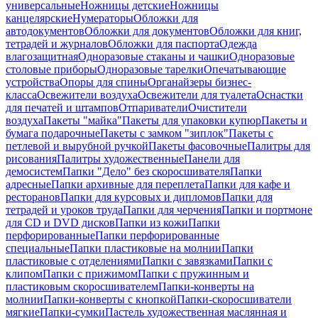
универсальные
Ножницы детские
Ножницы
канцелярские
Нумераторы
Обложки для
автодокументов
Обложки для документов
Обложки для книг,
тетрадей и журналов
Обложки для паспорта
Одежда
влагозащитная
Одноразовые стаканы и чашки
Одноразовые
столовые приборы
Одноразовые тарелки
Опечатывающие
устройства
Опоры для спины
Органайзеры бизнес-
класса
Освежители воздуха
Освежители для туалета
Оснастки
для печатей и штампов
Отпариватели
Очистители
воздуха
Пакеты "майка"
Пакеты для упаковки купюр
Пакеты и
бумага подарочные
Пакеты с замком "зиплок"
Пакеты с
петлевой и вырубной ручкой
Пакеты фасовочные
Палитры для
рисования
Палитры художественные
Панели для
демосистем
Папки "Дело" без скоросшивателя
Папки
адресные
Папки архивные для переплета
Папки для кафе и
ресторанов
Папки для курсовых и дипломов
Папки для
тетрадей и уроков труда
Папки для черчения
Папки и портмоне
для CD и DVD дисков
Папки из кожи
Папки
перфорированные
Папки перфорированные
специальные
Папки пластиковые на молнии
Папки
пластиковые с отделениями
Папки с завязками
Папки с
клипом
Папки с прижимом
Папки с пружинным и
пластиковым скоросшивателем
Папки-конверты на
молнии
Папки-конверты с кнопкой
Папки-скоросшиватели
мягкие
Папки-сумки
Пастель художественная маслянная и