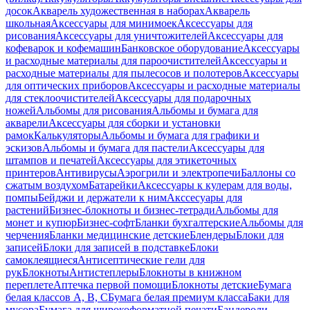
досок
Акварель художественная в наборах
Акварель
школьная
Аксессуары для минимоек
Аксессуары для
рисования
Аксессуары для уничтожителей
Аксессуары для
кофеварок и кофемашин
Банковское оборудование
Аксессуары
и расходные материалы для пароочистителей
Аксессуары и
расходные материалы для пылесосов и полотеров
Аксессуары
для оптических приборов
Аксессуары и расходные материалы
для стеклоочистителей
Аксессуары для подарочных
ножей
Альбомы для рисования
Альбомы и бумага для
акварели
Аксессуары для сборки и установки
рамок
Калькуляторы
Альбомы и бумага для графики и
эскизов
Альбомы и бумага для пастели
Аксессуары для
штампов и печатей
Аксессуары для этикеточных
принтеров
Антивирусы
Аэрогрили и электропечи
Баллоны со
сжатым воздухом
Батарейки
Аксессуары к кулерам для воды,
помпы
Бейджи и держатели к ним
Акссесуары для
растений
Бизнес-блокноты и бизнес-тетради
Альбомы для
монет и купюр
Бизнес-софт
Бланки бухгалтерские
Альбомы для
черчения
Бланки медицинские детские
Блендеры
Блоки для
записей
Блоки для записей в подставке
Блоки
самоклеящиеся
Антисептические гели для
рук
Блокноты
Антистеплеры
Блокноты в книжном
переплете
Аптечка первой помощи
Блокноты детские
Бумага
белая классов А, В, С
Бумага белая премиум класса
Баки для
мусора
Бумага для широкоформатной печати
Бандероли,