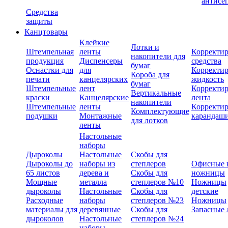
антисе
Средства
защиты
Канцтовары
Клейкие
Лотки и
Штемпельная
ленты
Корректи
накопители для
продукция
Диспенсеры
средства
бумаг
Оснастки для
для
Корректи
Короба для
печати
канцелярских
жидкость
бумаг
Штемпельные
лент
Корректи
Вертикальные
краски
Канцелярские
лента
накопители
Штемпельные
ленты
Корректи
Комплектующие
подушки
Монтажные
карандаш
для лотков
ленты
Настольные
наборы
Дыроколы
Настольные
Скобы для
Дыроколы до
наборы из
степлеров
Офисные 
65 листов
дерева и
Скобы для
ножницы
Мощные
металла
степлеров №10
Ножницы
дыроколы
Настольные
Скобы для
детские
Расходные
наборы
степлеров №23
Ножницы
материалы для
деревянные
Скобы для
Запасные 
дыроколов
Настольные
степлеров №24
наборы