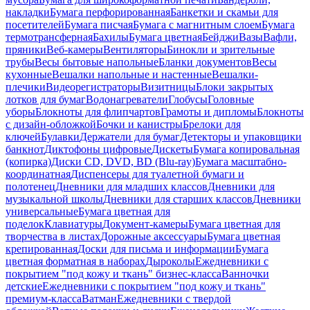
накладки
Бумага перфорированная
Банкетки и скамьи для
посетителей
Бумага писчая
Бумага с магнитным слоем
Бумага
термотрансферная
Бахилы
Бумага цветная
Бейджи
Вазы
Вафли,
пряники
Веб-камеры
Вентиляторы
Бинокли и зрительные
трубы
Весы бытовые напольные
Бланки документов
Весы
кухонные
Вешалки напольные и настенные
Вешалки-
плечики
Видеорегистраторы
Визитницы
Блоки закрытых
лотков для бумаг
Водонагреватели
Глобусы
Головные
уборы
Блокноты для флипчартов
Грамоты и дипломы
Блокноты
с дизайн-обложкой
Бочки и канистры
Брелоки для
ключей
Булавки
Держатели для бумаг
Детекторы и упаковщики
банкнот
Диктофоны цифровые
Дискеты
Бумага копировальная
(копирка)
Диски CD, DVD, BD (Blu-ray)
Бумага масштабно-
координатная
Диспенсеры для туалетной бумаги и
полотенец
Дневники для младших классов
Дневники для
музыкальной школы
Дневники для старших классов
Дневники
универсальные
Бумага цветная для
поделок
Клавиатуры
Документ-камеры
Бумага цветная для
творчества в листах
Дорожные аксессуары
Бумага цветная
крепированная
Доски для письма и информации
Бумага
цветная форматная в наборах
Дыроколы
Ежедневники с
покрытием "под кожу и ткань" бизнес-класса
Ванночки
детские
Ежедневники с покрытием "под кожу и ткань"
премиум-класса
Ватман
Ежедневники с твердой