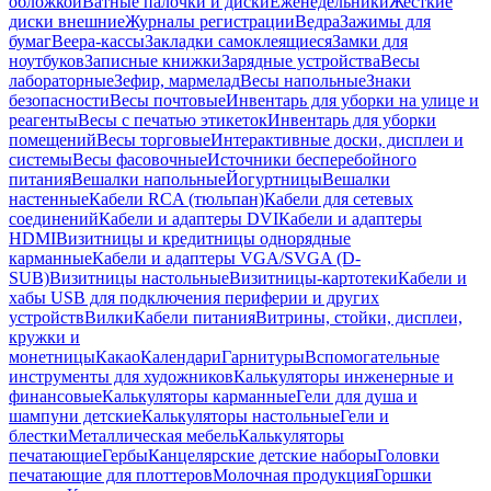
обложкой
Ватные палочки и диски
Еженедельники
Жесткие
диски внешние
Журналы регистрации
Ведра
Зажимы для
бумаг
Веера-кассы
Закладки самоклеящиеся
Замки для
ноутбуков
Записные книжки
Зарядные устройства
Весы
лабораторные
Зефир, мармелад
Весы напольные
Знаки
безопасности
Весы почтовые
Инвентарь для уборки на улице и
реагенты
Весы с печатью этикеток
Инвентарь для уборки
помещений
Весы торговые
Интерактивные доски, дисплеи и
системы
Весы фасовочные
Источники бесперебойного
питания
Вешалки напольные
Йогуртницы
Вешалки
настенные
Кабели RCA (тюльпан)
Кабели для сетевых
соединений
Кабели и адаптеры DVI
Кабели и адаптеры
HDMI
Визитницы и кредитницы однорядные
карманные
Кабели и адаптеры VGA/SVGA (D-
SUB)
Визитницы настольные
Визитницы-картотеки
Кабели и
хабы USB для подключения периферии и других
устройств
Вилки
Кабели питания
Витрины, стойки, дисплеи,
кружки и
монетницы
Какао
Календари
Гарнитуры
Вспомогательные
инструменты для художников
Калькуляторы инженерные и
финансовые
Калькуляторы карманные
Гели для душа и
шампуни детские
Калькуляторы настольные
Гели и
блестки
Металлическая мебель
Калькуляторы
печатающие
Гербы
Канцелярские детские наборы
Головки
печатающие для плоттеров
Молочная продукция
Горшки