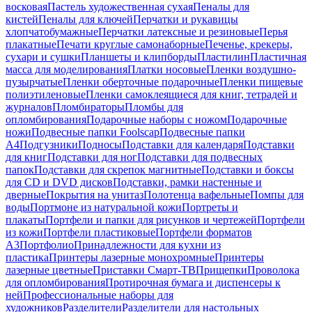
восковая
Пастель художественная сухая
Пеналы для
кистей
Пеналы для ключей
Перчатки и рукавицы
хлопчатобумажные
Перчатки латексные и резиновые
Перья
плакатные
Печати круглые самонаборные
Печенье, крекеры,
сухари и сушки
Планшеты и клипборды
Пластилин
Пластичная
масса для моделирования
Платки носовые
Пленки воздушно-
пузырчатые
Пленки оберточные подарочные
Пленки пищевые
полиэтиленовые
Пленки самоклеящиеся для книг, тетрадей и
журналов
Пломбираторы
Пломбы для
опломбирования
Подарочные наборы с ножом
Подарочные
ножи
Подвесные папки Foolscap
Подвесные папки
А4
Подгузники
Подносы
Подставки для календаря
Подставки
для книг
Подставки для ног
Подставки для подвесных
папок
Подставки для скрепок магнитные
Подставки и боксы
для CD и DVD дисков
Подставки, рамки настенные и
дверные
Покрытия на унитаз
Полотенца вафельные
Помпы для
воды
Портмоне из натуральной кожи
Портреты и
плакаты
Портфели и папки для рисунков и чертежей
Портфели
из кожи
Портфели пластиковые
Портфели форматов
А3
Портфолио
Принадлежности для кухни из
пластика
Принтеры лазерные монохромные
Принтеры
лазерные цветные
Приставки Смарт-ТВ
Прищепки
Проволока
для опломбирования
Протирочная бумага и диспенсеры к
ней
Профессиональные наборы для
художников
Разделители
Разделители для настольных