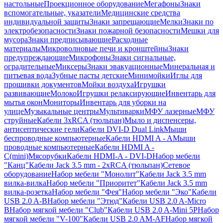
настольные
Проекционное оборудование
Мегафоны
Знаки
вспомогательные, указатели
Медицинские средства
индивидуальной защиты
Знаки запрещающие
Мелки
Знаки по
электробезопасности
Знаки пожарной безопасности
Мешки для
мусора
Знаки предписывающие
Расходные
материалы
Микроволновые печи и кронштейны
Знаки
предупреждающие
Микрофоны
Знаки сигнальные,
оградительные
Миксеры
Знаки эвакуационные
Минеральная и
питьевая вода
Зубные пасты детские
Минимойки
Иглы для
прошивки документов
Мойки воздуха
Игрушки
развивающие
Молоко
Игрушки релаксирующие
Инвентарь для
мытья окон
Мониторы
Инвентарь для уборки на
улице
Музыкальные центры
Мультиварки
МФУ лазерные
МФУ
струйные
Кабели 3xRCA (тюльпан)
Мыло и диспенсеры,
антисептические гели
Кабели DVI-D Dual Link
Мыши
беспроводные компьютерные
Кабели HDMI A - A
Мыши
проводные компьютерные
Кабели HDMI A -
C(mini)
Мясорубки
Кабели HDMI-A - DVI-D
Набор мебели
"Канц"
Кабели Jack 3.5 mm - 2xRCA (тюльпан)
Сетевое
оборудование
Набор мебели "Монолит"
Кабели Jack 3.5 mm
вилка-вилка
Набор мебели "Приоритет"
Кабели Jack 3.5 mm
вилка-розетка
Набор мебели "Фея"
Набор мебели "Эко"
Кабели
USB 2.0 A-B
Набор мебели "Этюд"
Кабели USB 2.0 A-Micro
B
Набор мягкой мебели "Club"
Кабели USB 2.0 A-Mini 5P
Набор
мягкой мебели "V-100"
Кабели USB 2.0 AM-AF
Набор мягкой