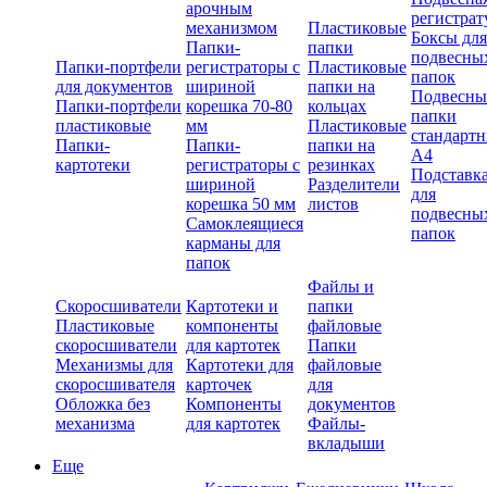
арочным
регистрат
механизмом
Пластиковые
Боксы для
Папки-
папки
подвесны
Папки-портфели
регистраторы с
Пластиковые
папок
для документов
шириной
папки на
Подвесны
Папки-портфели
корешка 70-80
кольцах
папки
пластиковые
мм
Пластиковые
стандарт
Папки-
Папки-
папки на
А4
картотеки
регистраторы с
резинках
Подставк
шириной
Разделители
для
корешка 50 мм
листов
подвесны
Самоклеящиеся
папок
карманы для
папок
Файлы и
Скоросшиватели
Картотеки и
папки
Пластиковые
компоненты
файловые
скоросшиватели
для картотек
Папки
Механизмы для
Картотеки для
файловые
скоросшивателя
карточек
для
Обложка без
Компоненты
документов
механизма
для картотек
Файлы-
вкладыши
Еще