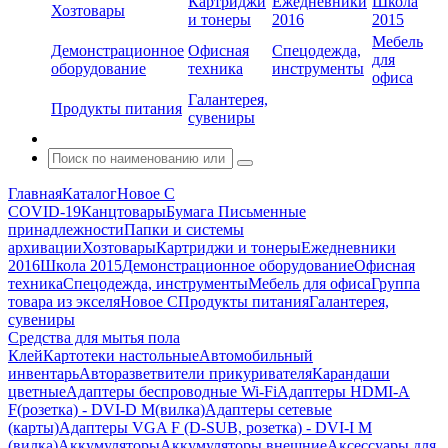
Картриджи
Ежедневники
Школа
Хозтовары
и тонеры
2016
2015
Мебель
Демонстрационное
Офисная
Спецодежда,
для
оборудование
техника
инструменты
офиса
Галантерея,
Продукты питания
сувениры
Главная
Каталог
Новое С
COVID-19
Канцтовары
Бумага
Письменные
принадлежности
Папки и системы
архивации
Хозтовары
Картриджи и тонеры
Ежедневники
2016
Школа 2015
Демонстрационное оборудование
Офисная
техника
Спецодежда, инструменты
Мебель для офиса
Группа
товара из экселя
Новое С
Продукты питания
Галантерея,
сувениры
Средства для мытья пола
Клей
Картотеки настольные
Автомобильный
инвентарь
Авторазветвители прикуривателя
Карандаши
цветные
Адаптеры беспроводные Wi-Fi
Адаптеры HDMI-A
F(розетка) - DVI-D M(вилка)
Адаптеры сетевые
(карты)
Адаптеры VGA F (D-SUB, розетка) - DVI-I M
(вилка)
Аккумуляторы
Аккумуляторы внешние
Аксессуары для