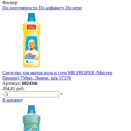
Фильтр
По популярности
По алфавиту
По цене
Средство для мытья пола и стен MR.PROPER (Мистер
Пропер) 750мл, Лимон, ш/к 57378
Артикул:
602434с
204,81 руб.
-
+
В корзину