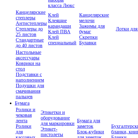
класса Люкс
Канцелярские
Клей
Канцелярские
степлеры
Клеящие
мелочи
Антистеплеры
карандаши
Зажимы для
Степлеры до
Лотки для
Клей ПВА
бумаг
25 листов
Клей
Скрепки
Стандартные
специальный
Булавки
до 40 листов
Настольные
аксессуары
Коврики на
стол
Подставки с
наполнением
Подушки для
смачивания
пальцев
Бумага
Ролики и
Этикетки и
чековая
оборудование
лента
Бумага для
для маркировки
Ролики
заметок
Бухгалтерск
Этикет-
для
Блок-кубики
бланки, кни
пистолеты
кассовых
для заметок
Бланки