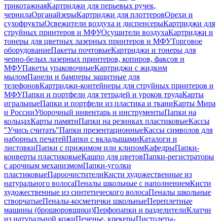
трикотажная
Картриджи для перьевых ручек,
чернила
Органайзеры
Картриджи для плоттеров
Орехи и
сухофрукты
Освежители воздуха и диспенсеры
Картриджи для
струйных принтеров и МФУ
Осушители воздуха
Картриджи и
тонеры для цветных лазерных принтеров и МФУ
Торговое
оборудование
Пакеты почтовые
Картриджи и тонеры для
черно-белых лазерных принтеров, копиров, факсов и
МФУ
Пакеты упаковочные
Картриджи с жидким
мылом
Панели и бамперы защитные для
телефонов
Картриджи-контейнеры для струйных принтеров и
МФУ
Папки и портфели для тетрадей и уроков труда
Карты
игральные
Папки и портфели из пластика и ткани
Карты Мира
и России
Уборочный инвентарь и инструменты
Папки на
кольцах
Карты памяти
Папки на резинках пластиковые
Кассы
"Учись считать"
Папки презентационные
Кассы символов для
наборных печатей
Папки с вкладышами
Каталоги и
листовки
Папки с прижимом или клипом
Кафедры
Папки-
конверты пластиковые
Кашпо для цветов
Папки-регистраторы
с арочным механизмом
Папки-уголки
пластиковые
Пароочистители
Кисти художественные из
натурального волоса
Пеналы школьные с наполнением
Кисти
художественные из синтетического волоса
Пеналы школьные
створчатые
Пеналы-косметички школьные
Переплетные
машины (брошюровщики)
Перфопапки и разделители
Клатчи
из натуральной кожи
Печенье, крекеры
Пистолеты-