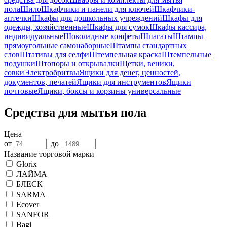
пола
Шило
Шкафчики и панели для ключей
Шкафчики-
аптечки
Шкафы для дошкольных учреждений
Шкафы для
одежды, хозяйственные
Шкафы для сумок
Шкафы кассира,
индивидуальные
Шоколадные конфеты
Шпагаты
Штампы
прямоугольные самонаборные
Штампы стандартных
слов
Штативы для селфи
Штемпельная краска
Штемпельные
подушки
Штопоры и открывалки
Щетки, веники,
совки
Электробритвы
Ящики для денег, ценностей,
документов, печатей
Ящики для инструментов
Ящики
почтовые
Ящики, боксы и корзины универсальные
Средства для мытья пола
Цена
от
до
Название торговой марки
Glorix
ЛАЙМА
БЛЕСК
SARMA
Ecover
SANFOR
Bagi