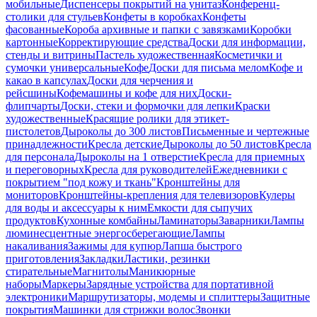
мобильные
Диспенсеры покрытий на унитаз
Конференц-
столики для стульев
Конфеты в коробках
Конфеты
фасованные
Короба архивные и папки с завязками
Коробки
картонные
Корректирующие средства
Доски для информации,
стенды и витрины
Пастель художественная
Косметички и
сумочки универсальные
Кофе
Доски для письма мелом
Кофе и
какао в капсулах
Доски для черчения и
рейсшины
Кофемашины и кофе для них
Доски-
флипчарты
Доски, стеки и формочки для лепки
Краски
художественные
Красящие ролики для этикет-
пистолетов
Дыроколы до 300 листов
Письменные и чертежные
принадлежности
Кресла детские
Дыроколы до 50 листов
Кресла
для персонала
Дыроколы на 1 отверстие
Кресла для приемных
и переговорных
Кресла для руководителей
Ежедневники с
покрытием "под кожу и ткань"
Кронштейны для
мониторов
Кронштейны-крепления для телевизоров
Кулеры
для воды и аксессуары к ним
Емкости для сыпучих
продуктов
Кухонные комбайны
Ламинаторы
Заварники
Лампы
люминесцентные энергосберегающие
Лампы
накаливания
Зажимы для купюр
Лапша быстрого
приготовления
Закладки
Ластики, резинки
стирательные
Магнитолы
Маникюрные
наборы
Маркеры
Зарядные устройства для портативной
электроники
Маршрутизаторы, модемы и сплиттеры
Защитные
покрытия
Машинки для стрижки волос
Звонки