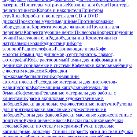
лазерные
Принтеры матричные
Корзины для бумаг
Принтеры
печати этикеток
Короба и накопители
Принтеры
струйные
Коробки и конверты для CD и DVD
дисков
Проекторы мультимедийные
Противокражное
оборудование
Корректирующие жидкости
Пружины для
переплета
Корректирующие ленты
Пылесосы
Корректирующие
ручки
Пылеуловители
Радиобудильники
Косметички из
натуральной кожи
Радиостанции
Кофе
зерновой
Радиотелефоны
Развивающие игры
Кофе
молотый
Рамки для дипломов, сертификатов, грамот,
фотографий
Кофе растворимый
Рамки для информации и
ценников собираемые в системы
Кофеварки капельные
Ранцы
с жестким каркасом
Кофеварки
рожковые
Распылители
Кофемашины
автоматические
Расходные материалы для пистолетов-
маркираторов
Кофемашины капсульные
Резаки для
бумаги
Кофемолки
Рекламные материалы для работы с
клиентами
Краски акриловые художественные в
наборах
Краски акриловые художественные поштучно
Рулоны
для принтера
Краски масляные художественные в
наборах
Рулоны для факсов
Краски масляные художественные
поштучно
Ручки бизнес-класса
Краски пальчиковые
Ручки
гелевые
Краски по стеклу и керамике
Ручки перьевые,
капиллярные, роллеры, "пиши-стирай"
Краски по ткани
Ручки
подарочные
Ручки шариковые автоматические
Крем