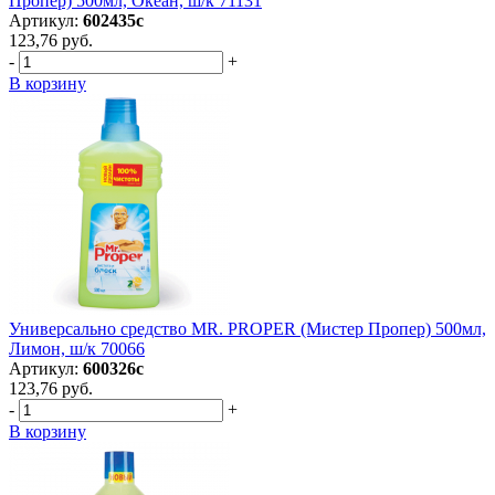
Пропер) 500мл, Океан, ш/к 71131
Артикул:
602435с
123,76 руб.
-
+
В корзину
Универсально средство MR. PROPER (Мистер Пропер) 500мл,
Лимон, ш/к 70066
Артикул:
600326с
123,76 руб.
-
+
В корзину