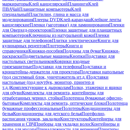
маркираторы
Клей канцелярский
Планинги
Клей
ПВА
Чай
Планшетные компьютеры
Клей
специальный
Пластилин, глина и масса для
моделирования
Плееры DVD
Клей-карандаш
Клейкие ленты
канцелярские
Пленки (заготовки) для ламинирования
Пленки
для Оверхед-проекторов
Пленки защитные для планшетных
компьютеров
Ключницы из натуральной кожи
Пленки
защитные для телефонов
Плитки электрические
Книги для
кулинарных рецептов
Плоттеры
Книги и
справочники
Книжки-пособия
Поддоны для бумаг
Книжки-
раскраски
Подметальные машины
Кнопки
Подставки для
настольных светильников
Коврики входные
грязезащитные
Подставки для телефона
Подставки и
кронштейны-держатели для проектора
Подставки напольные
(под системный блок, уничтожитель ит.д.)
Подставки
настольные (под ноутбук, монитор, принтер и
т.д.)
Комплектующие к дыроколам
Полки, этажерки и ящики
для обуви
Комплекты для ремонта, контейнеры для
отработанных чернил, стойки
Полотенца бумажные офисно-
бытовые
Комплекты для ремонта, оптические блоки
Полотенца
бумажные профессиональные
Полотеры
Кондиционеры для
белья
Кондиционеры для детского белья
Портфолио,
расписания уроков, закладки
Конструкторы
Контейнеры для
хранения и СВЧ
Приборы для укладки волос
Контейнеры и
ведра для мусора
Принадлежности для черчения
Принтеры