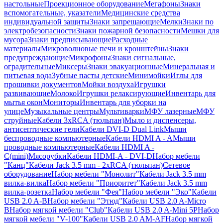
настольные
Проекционное оборудование
Мегафоны
Знаки
вспомогательные, указатели
Медицинские средства
индивидуальной защиты
Знаки запрещающие
Мелки
Знаки по
электробезопасности
Знаки пожарной безопасности
Мешки для
мусора
Знаки предписывающие
Расходные
материалы
Микроволновые печи и кронштейны
Знаки
предупреждающие
Микрофоны
Знаки сигнальные,
оградительные
Миксеры
Знаки эвакуационные
Минеральная и
питьевая вода
Зубные пасты детские
Минимойки
Иглы для
прошивки документов
Мойки воздуха
Игрушки
развивающие
Молоко
Игрушки релаксирующие
Инвентарь для
мытья окон
Мониторы
Инвентарь для уборки на
улице
Музыкальные центры
Мультиварки
МФУ лазерные
МФУ
струйные
Кабели 3xRCA (тюльпан)
Мыло и диспенсеры,
антисептические гели
Кабели DVI-D Dual Link
Мыши
беспроводные компьютерные
Кабели HDMI A - A
Мыши
проводные компьютерные
Кабели HDMI A -
C(mini)
Мясорубки
Кабели HDMI-A - DVI-D
Набор мебели
"Канц"
Кабели Jack 3.5 mm - 2xRCA (тюльпан)
Сетевое
оборудование
Набор мебели "Монолит"
Кабели Jack 3.5 mm
вилка-вилка
Набор мебели "Приоритет"
Кабели Jack 3.5 mm
вилка-розетка
Набор мебели "Фея"
Набор мебели "Эко"
Кабели
USB 2.0 A-B
Набор мебели "Этюд"
Кабели USB 2.0 A-Micro
B
Набор мягкой мебели "Club"
Кабели USB 2.0 A-Mini 5P
Набор
мягкой мебели "V-100"
Кабели USB 2.0 AM-AF
Набор мягкой