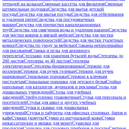
тетрадей на кольцах
Сменные кассеты для фильтров
Сменные
штемпельные подушки
Средства для мытья детской
посуды
Средства для мытья посуды
Средства для отбеливания
и удаления пятен
Средства для посудомоечных
машин
Средства для прочистки канализационных
труб
Средства для смягчения воды и удаления накипи
Средства
для чистки ковров и мягкой мебели
Средства для чистки
металлических поверхностей
Средства для чистки туалетных
комнат
Средства по уходу за мебелью
Стаканы-непроливайки
для рисования
Станки и иглы для архивного
переплета
Стеллажи для хранения бутылей воды
Степлеры до
260 листов
Степлеры до 40 листов
Степлеры
электрические
Степлеры-брошюровщики
Стержни для
роллеров
Стержни для ручек гелевые
Стержни для ручек
шариковые
Стиральные порошки
Стержни к клеевым
пистолетам
Стиральные порошки для детского белья
Стойки
напольные для каталогов, журналов и рекламы
Столы для
дошкольных учреждений
Столы для учебных
заведений
Стрейч-пленки упаковочные
Стулья для персонала и
посетителей
Стулья для школ и других учебных
заведений
Стулья и скамьи для дошкольных
учреждений
Стулья и табуреты для офисных столовых, баров и
кафе
Стяжки (хомуты)
Сумки из натуральной кожи
Сумки
инкассаторские и мешки для монет
Сушилки для
продуктов
Сушилки для столовых приборов и посуды
Счетные