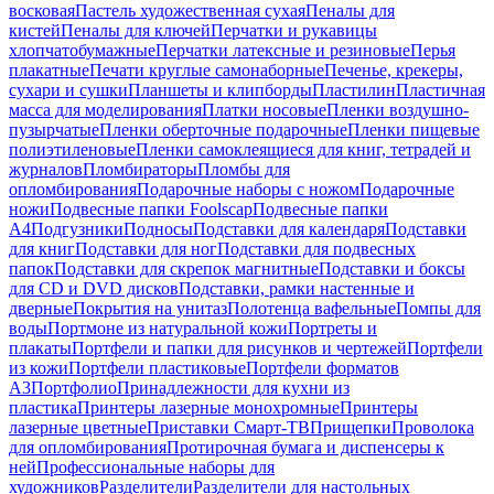
восковая
Пастель художественная сухая
Пеналы для
кистей
Пеналы для ключей
Перчатки и рукавицы
хлопчатобумажные
Перчатки латексные и резиновые
Перья
плакатные
Печати круглые самонаборные
Печенье, крекеры,
сухари и сушки
Планшеты и клипборды
Пластилин
Пластичная
масса для моделирования
Платки носовые
Пленки воздушно-
пузырчатые
Пленки оберточные подарочные
Пленки пищевые
полиэтиленовые
Пленки самоклеящиеся для книг, тетрадей и
журналов
Пломбираторы
Пломбы для
опломбирования
Подарочные наборы с ножом
Подарочные
ножи
Подвесные папки Foolscap
Подвесные папки
А4
Подгузники
Подносы
Подставки для календаря
Подставки
для книг
Подставки для ног
Подставки для подвесных
папок
Подставки для скрепок магнитные
Подставки и боксы
для CD и DVD дисков
Подставки, рамки настенные и
дверные
Покрытия на унитаз
Полотенца вафельные
Помпы для
воды
Портмоне из натуральной кожи
Портреты и
плакаты
Портфели и папки для рисунков и чертежей
Портфели
из кожи
Портфели пластиковые
Портфели форматов
А3
Портфолио
Принадлежности для кухни из
пластика
Принтеры лазерные монохромные
Принтеры
лазерные цветные
Приставки Смарт-ТВ
Прищепки
Проволока
для опломбирования
Протирочная бумага и диспенсеры к
ней
Профессиональные наборы для
художников
Разделители
Разделители для настольных