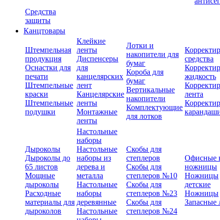
антисе
Средства
защиты
Канцтовары
Клейкие
Лотки и
Штемпельная
ленты
Корректи
накопители для
продукция
Диспенсеры
средства
бумаг
Оснастки для
для
Корректи
Короба для
печати
канцелярских
жидкость
бумаг
Штемпельные
лент
Корректи
Вертикальные
краски
Канцелярские
лента
накопители
Штемпельные
ленты
Корректи
Комплектующие
подушки
Монтажные
карандаш
для лотков
ленты
Настольные
наборы
Дыроколы
Настольные
Скобы для
Дыроколы до
наборы из
степлеров
Офисные 
65 листов
дерева и
Скобы для
ножницы
Мощные
металла
степлеров №10
Ножницы
дыроколы
Настольные
Скобы для
детские
Расходные
наборы
степлеров №23
Ножницы
материалы для
деревянные
Скобы для
Запасные 
дыроколов
Настольные
степлеров №24
наборы