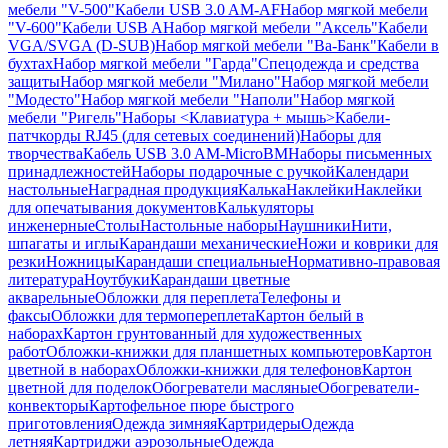
мебели "V-500"
Кабели USB 3.0 AM-AF
Набор мягкой мебели
"V-600"
Кабели USB A
Набор мягкой мебели "Аксель"
Кабели
VGA/SVGA (D-SUB)
Набор мягкой мебели "Ва-Банк"
Кабели в
бухтах
Набор мягкой мебели "Гарда"
Спецодежда и средства
защиты
Набор мягкой мебели "Милано"
Набор мягкой мебели
"Модесто"
Набор мягкой мебели "Наполи"
Набор мягкой
мебели "Ригель"
Наборы <Клавиатура + мышь>
Кабели-
патчкорды RJ45 (для сетевых соединений)
Наборы для
творчества
Кабель USB 3.0 AM-MicroBM
Наборы письменных
принадлежностей
Наборы подарочные с ручкой
Календари
настольные
Наградная продукция
Калька
Наклейки
Наклейки
для опечатывания документов
Калькуляторы
инженерные
Столы
Настольные наборы
Наушники
Нити,
шпагаты и иглы
Карандаши механические
Ножи и коврики для
резки
Ножницы
Карандаши специальные
Нормативно-правовая
литература
Ноутбуки
Карандаши цветные
акварельные
Обложки для переплета
Телефоны и
факсы
Обложки для термопереплета
Картон белый в
наборах
Картон грунтованный для художественных
работ
Обложки-книжки для планшетных компьютеров
Картон
цветной в наборах
Обложки-книжки для телефонов
Картон
цветной для поделок
Обогреватели масляные
Обогреватели-
конвекторы
Картофельное пюре быстрого
приготовления
Одежда зимняя
Картридеры
Одежда
летняя
Картриджи аэрозольные
Одежда