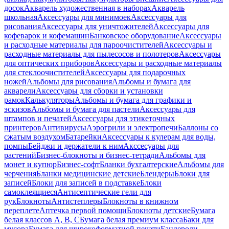
досок
Акварель художественная в наборах
Акварель
школьная
Аксессуары для минимоек
Аксессуары для
рисования
Аксессуары для уничтожителей
Аксессуары для
кофеварок и кофемашин
Банковское оборудование
Аксессуары
и расходные материалы для пароочистителей
Аксессуары и
расходные материалы для пылесосов и полотеров
Аксессуары
для оптических приборов
Аксессуары и расходные материалы
для стеклоочистителей
Аксессуары для подарочных
ножей
Альбомы для рисования
Альбомы и бумага для
акварели
Аксессуары для сборки и установки
рамок
Калькуляторы
Альбомы и бумага для графики и
эскизов
Альбомы и бумага для пастели
Аксессуары для
штампов и печатей
Аксессуары для этикеточных
принтеров
Антивирусы
Аэрогрили и электропечи
Баллоны со
сжатым воздухом
Батарейки
Аксессуары к кулерам для воды,
помпы
Бейджи и держатели к ним
Акссесуары для
растений
Бизнес-блокноты и бизнес-тетради
Альбомы для
монет и купюр
Бизнес-софт
Бланки бухгалтерские
Альбомы для
черчения
Бланки медицинские детские
Блендеры
Блоки для
записей
Блоки для записей в подставке
Блоки
самоклеящиеся
Антисептические гели для
рук
Блокноты
Антистеплеры
Блокноты в книжном
переплете
Аптечка первой помощи
Блокноты детские
Бумага
белая классов А, В, С
Бумага белая премиум класса
Баки для
мусора
Бумага для широкоформатной печати
Бандероли,