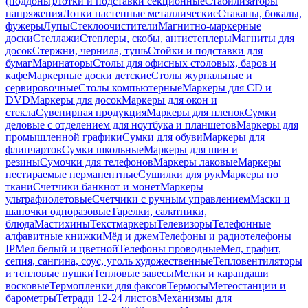
(поддоны)
Лотки и подставки секционные
Стабилизаторы
напряжения
Лотки настенные металлические
Стаканы, бокалы,
фужеры
Лупы
Стеклоочистители
Магнитно-маркерные
доски
Стеллажи
Степлеры, скобы, антистеплеры
Магниты для
досок
Стержни, чернила, тушь
Стойки и подставки для
бумаг
Маринаторы
Столы для офисных столовых, баров и
кафе
Маркерные доски детские
Столы журнальные и
сервировочные
Столы компьютерные
Маркеры для CD и
DVD
Маркеры для досок
Маркеры для окон и
стекла
Сувенирная продукция
Маркеры для пленок
Сумки
деловые с отделением для ноутбука и планшетов
Маркеры для
промышленной графики
Сумки для обуви
Маркеры для
флипчартов
Сумки школьные
Маркеры для шин и
резины
Сумочки для телефонов
Маркеры лаковые
Маркеры
нестираемые перманентные
Сушилки для рук
Маркеры по
ткани
Счетчики банкнот и монет
Маркеры
ультрафиолетовые
Счетчики с ручным управлением
Маски и
шапочки одноразовые
Тарелки, салатники,
блюда
Мастихины
Текстмаркеры
Телевизоры
Телефонные
алфавитные книжки
Мёд и джем
Телефоны и радиотелефоны
IP
Мел белый и цветной
Телефоны проводные
Мел, графит,
сепия, сангина, соус, уголь художественные
Тепловентиляторы
и тепловые пушки
Тепловые завесы
Мелки и карандаши
восковые
Термопленки для факсов
Термосы
Метеостанции и
барометры
Тетради 12-24 листов
Механизмы для