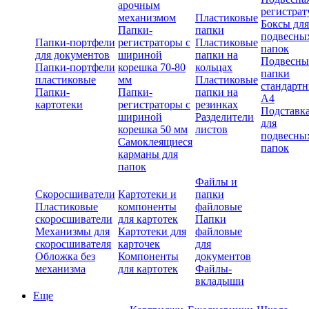
арочным
регистрат
механизмом
Пластиковые
Боксы для
Папки-
папки
подвесны
Папки-портфели
регистраторы с
Пластиковые
папок
для документов
шириной
папки на
Подвесны
Папки-портфели
корешка 70-80
кольцах
папки
пластиковые
мм
Пластиковые
стандарт
Папки-
Папки-
папки на
А4
картотеки
регистраторы с
резинках
Подставк
шириной
Разделители
для
корешка 50 мм
листов
подвесны
Самоклеящиеся
папок
карманы для
папок
Файлы и
Скоросшиватели
Картотеки и
папки
Пластиковые
компоненты
файловые
скоросшиватели
для картотек
Папки
Механизмы для
Картотеки для
файловые
скоросшивателя
карточек
для
Обложка без
Компоненты
документов
механизма
для картотек
Файлы-
вкладыши
Еще