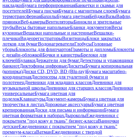
накладки
Бумага перфорированная
Банкетки и скамьи для
посетителей
Бумага писчая
Бумага с магнитным слоем
Бумага
термотрансферная
Бахилы
Бумага цветная
Бейджи
Вазы
Вафли,
пряники
Веб-камеры
Вентиляторы
Бинокли и зрительные
трубы
Весы бытовые напольные
Бланки документов
Весы
кухонные
Вешалки напольные и настенные
Вешалки-
плечики
Видеорегистраторы
Визитницы
Блоки закрытых
лотков для бумаг
Водонагреватели
Глобусы
Головные
уборы
Блокноты для флипчартов
Грамоты и дипломы
Блокноты
с дизайн-обложкой
Бочки и канистры
Брелоки для
ключей
Булавки
Держатели для бумаг
Детекторы и упаковщики
банкнот
Диктофоны цифровые
Дискеты
Бумага копировальная
(копирка)
Диски CD, DVD, BD (Blu-ray)
Бумага масштабно-
координатная
Диспенсеры для туалетной бумаги и
полотенец
Дневники для младших классов
Дневники для
музыкальной школы
Дневники для старших классов
Дневники
универсальные
Бумага цветная для
поделок
Клавиатуры
Документ-камеры
Бумага цветная для
творчества в листах
Дорожные аксессуары
Бумага цветная
крепированная
Доски для письма и информации
Бумага
цветная форматная в наборах
Дыроколы
Ежедневники с
покрытием "под кожу и ткань" бизнес-класса
Ванночки
детские
Ежедневники с покрытием "под кожу и ткань"
премиум-класса
Ватман
Ежедневники с твердой