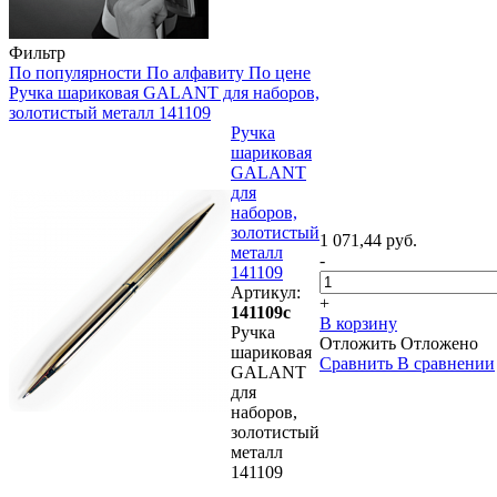
Фильтр
По популярности
По алфавиту
По цене
Ручка шариковая GALANT для наборов,
золотистый металл 141109
Ручка
шариковая
GALANT
для
наборов,
золотистый
1 071,44 руб.
металл
-
141109
Артикул:
+
141109с
В корзину
Ручка
Отложить
Отложено
шариковая
Сравнить
В сравнении
GALANT
для
наборов,
золотистый
металл
141109