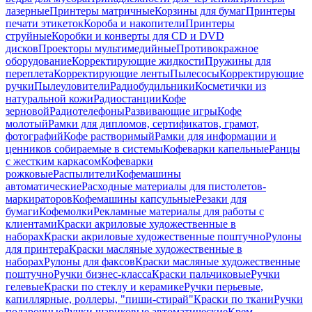
лазерные
Принтеры матричные
Корзины для бумаг
Принтеры
печати этикеток
Короба и накопители
Принтеры
струйные
Коробки и конверты для CD и DVD
дисков
Проекторы мультимедийные
Противокражное
оборудование
Корректирующие жидкости
Пружины для
переплета
Корректирующие ленты
Пылесосы
Корректирующие
ручки
Пылеуловители
Радиобудильники
Косметички из
натуральной кожи
Радиостанции
Кофе
зерновой
Радиотелефоны
Развивающие игры
Кофе
молотый
Рамки для дипломов, сертификатов, грамот,
фотографий
Кофе растворимый
Рамки для информации и
ценников собираемые в системы
Кофеварки капельные
Ранцы
с жестким каркасом
Кофеварки
рожковые
Распылители
Кофемашины
автоматические
Расходные материалы для пистолетов-
маркираторов
Кофемашины капсульные
Резаки для
бумаги
Кофемолки
Рекламные материалы для работы с
клиентами
Краски акриловые художественные в
наборах
Краски акриловые художественные поштучно
Рулоны
для принтера
Краски масляные художественные в
наборах
Рулоны для факсов
Краски масляные художественные
поштучно
Ручки бизнес-класса
Краски пальчиковые
Ручки
гелевые
Краски по стеклу и керамике
Ручки перьевые,
капиллярные, роллеры, "пиши-стирай"
Краски по ткани
Ручки
подарочные
Ручки шариковые автоматические
Крем