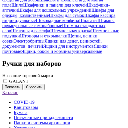
пола
Шило
Шкафчики и панели для ключей
Шкафчики-
аптечки
Шкафы для дошкольных учреждений
Шкафы для
одежды, хозяйственные
Шкафы для сумок
Шкафы кассира,
индивидуальные
Шоколадные конфеты
Шпагаты
Штампы
прямоугольные самонаборные
Штампы стандартных
слов
Штативы для селфи
Штемпельная краска
Штемпельные
подушки
Штопоры и открывалки
Щетки, веники,
совки
Электробритвы
Ящики для денег, ценностей,
документов, печатей
Ящики для инструментов
Ящики
почтовые
Ящики, боксы и корзины универсальные
Ручки для наборов
Название торговой марки
GALANT
Показать
Сбросить
Каталог
COVID-19
Канцтовары
Бумага
Письменные принадлежности
Папки и системы архивации
Хозтовары