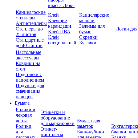
класса Люкс
Канцелярские
Клей
Канцелярские
степлеры
Клеящие
мелочи
Антистеплеры
карандаши
Зажимы для
Степлеры до
Лотки для
Клей ПВА
бумаг
25 листов
Клей
Скрепки
Стандартные
специальный
Булавки
до 40 листов
Настольные
аксессуары
Коврики на
стол
Подставки с
наполнением
Подушки для
смачивания
пальцев
Бумага
Ролики и
Этикетки и
чековая
оборудование
лента
Бумага для
для маркировки
Ролики
заметок
Бухгалтерск
Этикет-
для
Блок-кубики
бланки, кни
пистолеты
кассовых
для заметок
Бланки