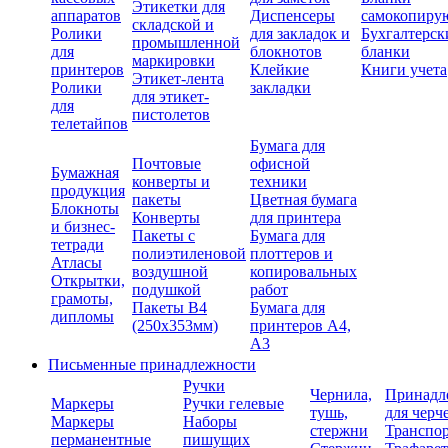
Этикетки для
аппаратов
Диспенсеры
самокопиру
складской и
Ролики
для закладок и
Бухгалтерск
промышленной
для
блокнотов
бланки
маркировки
принтеров
Клейкие
Книги учета
Этикет-лента
Ролики
закладки
для этикет-
для
пистолетов
телетайпов
Бумага для
Почтовые
офисной
Бумажная
конверты и
техники
продукция
пакеты
Цветная бумага
Блокноты
Конверты
для принтера
и бизнес-
Пакеты с
Бумага для
тетради
полиэтиленовой
плоттеров и
Атласы
воздушной
копировальных
Открытки,
подушкой
работ
грамоты,
Пакеты В4
Бумага для
дипломы
(250х353мм)
принтеров А4,
А3
Письменные принадлежности
Ручки
Чернила,
Принадл
Маркеры
Ручки гелевые
тушь,
для черч
Маркеры
Наборы
стержни
Транспо
перманентные
пишущих