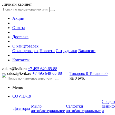
Личный кабинет
Акции
Оплата
Доставка
О канцтоварах
О канцтоварах
Новости
Сотрудники
Вакансии
Контакты
zakaz@kvik.ru
+7 495 649-65-88
zakaz@kvik.ru
+7 495 649-65-88
Товаров:
0
Товаров:
0
на
0 руб.
Меню
COVID-19
Средст
Мыло
Салфетки
дезинф
Дозаторы
антибактериальное
антибактериальные
и