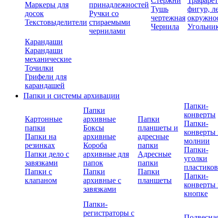
Стержни
Трафаре
Маркеры для
принадлежностей
Тушь
фигур, л
досок
Ручки со
чертежная
окружно
Текстовыделители
стираемыми
Чернила
Угольни
чернилами
Карандаши
Карандаши
механические
Точилки
Грифели для
карандашей
Папки и системы архивации
Папки-
Папки
конверты
Картонные
архивные
Папки
Папки-
папки
Боксы
планшеты и
конверты 
Папки на
архивные
адресные
молнии
резинках
Короба
папки
Папки-
Папки дело с
архивные для
Адресные
уголки
завязками
папок
папки
пластико
Папки с
Папки
Папки
Папки-
клапаном
архивные с
планшеты
конверты 
завязками
кнопке
Папки-
регистраторы с
Подвесна