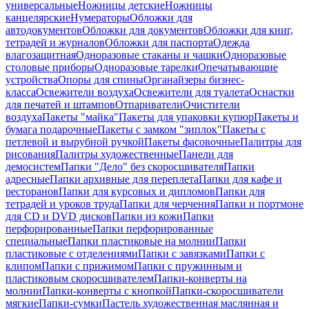
универсальные
Ножницы детские
Ножницы
канцелярские
Нумераторы
Обложки для
автодокументов
Обложки для документов
Обложки для книг,
тетрадей и журналов
Обложки для паспорта
Одежда
влагозащитная
Одноразовые стаканы и чашки
Одноразовые
столовые приборы
Одноразовые тарелки
Опечатывающие
устройства
Опоры для спины
Органайзеры бизнес-
класса
Освежители воздуха
Освежители для туалета
Оснастки
для печатей и штампов
Отпариватели
Очистители
воздуха
Пакеты "майка"
Пакеты для упаковки купюр
Пакеты и
бумага подарочные
Пакеты с замком "зиплок"
Пакеты с
петлевой и вырубной ручкой
Пакеты фасовочные
Палитры для
рисования
Палитры художественные
Панели для
демосистем
Папки "Дело" без скоросшивателя
Папки
адресные
Папки архивные для переплета
Папки для кафе и
ресторанов
Папки для курсовых и дипломов
Папки для
тетрадей и уроков труда
Папки для черчения
Папки и портмоне
для CD и DVD дисков
Папки из кожи
Папки
перфорированные
Папки перфорированные
специальные
Папки пластиковые на молнии
Папки
пластиковые с отделениями
Папки с завязками
Папки с
клипом
Папки с прижимом
Папки с пружинным и
пластиковым скоросшивателем
Папки-конверты на
молнии
Папки-конверты с кнопкой
Папки-скоросшиватели
мягкие
Папки-сумки
Пастель художественная маслянная и