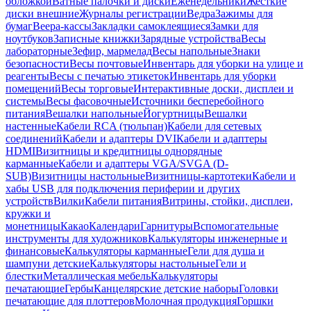
обложкой
Ватные палочки и диски
Еженедельники
Жесткие
диски внешние
Журналы регистрации
Ведра
Зажимы для
бумаг
Веера-кассы
Закладки самоклеящиеся
Замки для
ноутбуков
Записные книжки
Зарядные устройства
Весы
лабораторные
Зефир, мармелад
Весы напольные
Знаки
безопасности
Весы почтовые
Инвентарь для уборки на улице и
реагенты
Весы с печатью этикеток
Инвентарь для уборки
помещений
Весы торговые
Интерактивные доски, дисплеи и
системы
Весы фасовочные
Источники бесперебойного
питания
Вешалки напольные
Йогуртницы
Вешалки
настенные
Кабели RCA (тюльпан)
Кабели для сетевых
соединений
Кабели и адаптеры DVI
Кабели и адаптеры
HDMI
Визитницы и кредитницы однорядные
карманные
Кабели и адаптеры VGA/SVGA (D-
SUB)
Визитницы настольные
Визитницы-картотеки
Кабели и
хабы USB для подключения периферии и других
устройств
Вилки
Кабели питания
Витрины, стойки, дисплеи,
кружки и
монетницы
Какао
Календари
Гарнитуры
Вспомогательные
инструменты для художников
Калькуляторы инженерные и
финансовые
Калькуляторы карманные
Гели для душа и
шампуни детские
Калькуляторы настольные
Гели и
блестки
Металлическая мебель
Калькуляторы
печатающие
Гербы
Канцелярские детские наборы
Головки
печатающие для плоттеров
Молочная продукция
Горшки