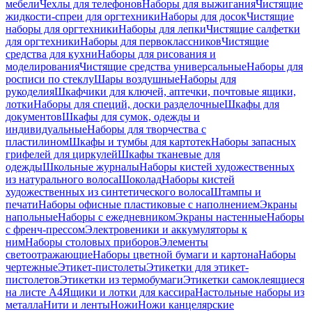
мебели
Чехлы для телефонов
Наборы для выжигания
Чистящие
жидкости-спреи для оргтехники
Наборы для досок
Чистящие
наборы для оргтехники
Наборы для лепки
Чистящие салфетки
для оргтехники
Наборы для первоклассников
Чистящие
средства для кухни
Наборы для рисования и
моделирования
Чистящие средства универсальные
Наборы для
росписи по стеклу
Шары воздушные
Наборы для
рукоделия
Шкафчики для ключей, аптечки, почтовые ящики,
лотки
Наборы для специй, доски разделочные
Шкафы для
документов
Шкафы для сумок, одежды и
индивидуальные
Наборы для творчества с
пластилином
Шкафы и тумбы для картотек
Наборы запасных
грифелей для циркулей
Шкафы тканевые для
одежды
Школьные журналы
Наборы кистей художественных
из натурального волоса
Шоколад
Наборы кистей
художественных из синтетического волоса
Штампы и
печати
Наборы офисные пластиковые с наполнением
Экраны
напольные
Наборы с ежедневником
Экраны настенные
Наборы
с френч-прессом
Электровеники и аккумуляторы к
ним
Наборы столовых приборов
Элементы
светоотражающие
Наборы цветной бумаги и картона
Наборы
чертежные
Этикет-пистолеты
Этикетки для этикет-
пистолетов
Этикетки из термобумаги
Этикетки самоклеящиеся
на листе А4
Ящики и лотки для кассира
Настольные наборы из
металла
Нити и ленты
Ножи
Ножи канцелярские