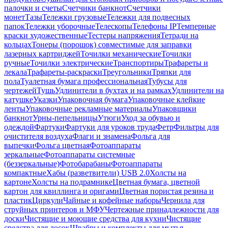
палочки и счеты
Счетчики банкнот
Счетчики
монет
Тазы
Тележки грузовые
Тележки для подвесных
папок
Тележки уборочные
Телескопы
Телефоны IP
Темперные
краски художественные
Тестеры напряжения
Тетради на
кольцах
Тонеры (порошок) совместимые для заправки
лазерных картриджей
Точилки механические
Точилки
ручные
Точилки электрические
Транспортиры
Трафареты и
лекала
Трафареты-раскраски
Треугольники
Тряпки для
пола
Туалетная бумага профессиональная
Тубусы для
чертежей
Тушь
Удлинители в бухтах и на рамках
Удлинители на
катушке
Указки
Упаковочная бумага
Упаковочные клейкие
ленты
Упаковочные рекламные материалы
Упаковщики
банкнот
Урны-пепельницы
Утюги
Уход за обувью и
одеждой
Фартуки
Фартуки для уроков труда
Фетр
Фильтры для
очистителя воздуха
Флаги и знамена
Фольга для
выпечки
Фольга цветная
Фотоаппараты
зеркальные
Фотоаппараты системные
(беззеркальные)
Фотобарабаны
Фотоаппараты
компактные
Хабы (разветвители) USB 2.0
Холсты на
картоне
Холсты на подрамнике
Цветная бумага, цветной
картон для квиллинга и оригами
Цветная пористая резина и
пластик
Циркули
Чайные и кофейные наборы
Чернила для
струйных принтеров и МФУ
Чертежные принадлежности для
доски
Чистящие и моющие средства для кухни
Чистящие
средства для досок
Швабры и комплекты для мытья