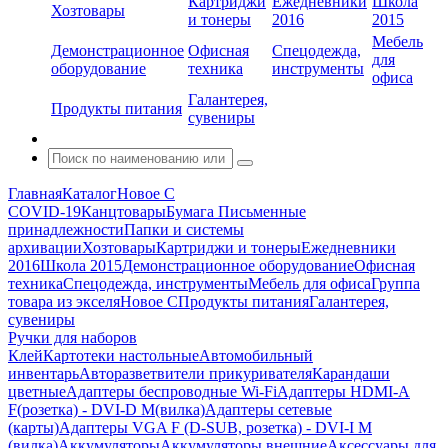
Картриджи
Ежедневники
Школа
Хозтовары
и тонеры
2016
2015
Мебель
Демонстрационное
Офисная
Спецодежда,
для
оборудование
техника
инструменты
офиса
Галантерея,
Продукты питания
сувениры
Главная
Каталог
Новое С
COVID-19
Канцтовары
Бумага
Письменные
принадлежности
Папки и системы
архивации
Хозтовары
Картриджи и тонеры
Ежедневники
2016
Школа 2015
Демонстрационное оборудование
Офисная
техника
Спецодежда, инструменты
Мебель для офиса
Группа
товара из экселя
Новое С
Продукты питания
Галантерея,
сувениры
Ручки для наборов
Клей
Картотеки настольные
Автомобильный
инвентарь
Авторазветвители прикуривателя
Карандаши
цветные
Адаптеры беспроводные Wi-Fi
Адаптеры HDMI-A
F(розетка) - DVI-D M(вилка)
Адаптеры сетевые
(карты)
Адаптеры VGA F (D-SUB, розетка) - DVI-I M
(вилка)
Аккумуляторы
Аккумуляторы внешние
Аксессуары для