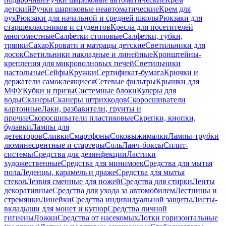
детский
Ручки шариковые неавтоматические
Крем для
рук
Рюкзаки для начальной и средней школы
Рюкзаки для
старшеклассников и студентов
Кресла для посетителей
многоместные
Салфетки столовые
Салфетки, губки,
тряпки
Сахар
Кровати и матрацы детские
Светильники для
досок
Светильники накладные и линейные
Кронштейны-
крепления для микроволновых печей
Светильники
настольные
Сейфы
Кружки
Сертификат-бумага
Крючки и
держатели самоклеящиеся
Сетевые фильтры
Крышки для
МФУ
Кубки и призы
Системные блоки
Кулеры для
воды
Сканеры
Сканеры штрихкодов
Скоросшиватели
картонные
Лаки, разбавители, грунты и
прочие
Скоросшиватели пластиковые
Скрепки, кнопки,
булавки
Лампы для
детекторов
Сливки
Смартфоны
Соковыжималки
Лампы-трубки
люминесцентные и стартеры
Соль
Ланч-боксы
Сплит-
системы
Средства для дезинфекции
Ластики
художественные
Средства для минимоек
Средства для мытья
пола
Леденцы, карамель и драже
Средства для мытья
стекол
Лезвия сменные для ножей
Средства для стирки
Ленты
декоративные
Средства для ухода за автомобилем
Лестницы и
стремянки
Линейки
Средства индивидуальной защиты
Листы-
вкладыши для монет и купюр
Средства личной
гигиены
Ложки
Средства от насекомых
Лотки горизонтальные