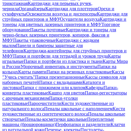
трикотажная
Картриджи для перьевых ручек,
чернила
Органайзеры
Картриджи для плоттеров
Орехи и
сухофрукты
Освежители воздуха и диспенсеры
Картриджи для
струйных принтеров и МФУ
Осушители воздуха
Картриджи и
тонеры для цветных лазерных принтеров и МФУ
Торговое
оборудование
Пакеты почтовые
Картриджи и тонеры для
черно-белых лазерных принтеров, копиров, факсов и
МФУ
Пакеты упаковочные
Картриджи с жидким
мылом
Панели и бамперы защитные для
телефонов
Картриджи-контейнеры для струйных принтеров и
МФУ
Папки и портфели для тетрадей и уроков труда
Карты
игральные
Папки и портфели из пластика и ткани
Карты Мира
и России
Уборочный инвентарь и инструменты
Папки на
кольцах
Карты памяти
Папки на резинках пластиковые
Кассы
"Учись считать"
Папки презентационные
Кассы символов для
наборных печатей
Папки с вкладышами
Каталоги и
листовки
Папки с прижимом или клипом
Кафедры
Папки-
конверты пластиковые
Кашпо для цветов
Папки-регистраторы
с арочным механизмом
Папки-уголки
пластиковые
Пароочистители
Кисти художественные из
натурального волоса
Пеналы школьные с наполнением
Кисти
художественные из синтетического волоса
Пеналы школьные
створчатые
Пеналы-косметички школьные
Переплетные
машины (брошюровщики)
Перфопапки и разделители
Клатчи
из натуральной кожи
Печенье, крекеры
Пистолеты-