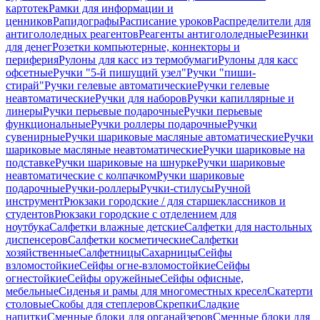
картотек
Рамки для информации и
ценников
Рапидографы
Расписание уроков
Распределители для
антигололедных реагентов
Реагенты антигололедные
Резинки
для денег
Розетки компьютерные, коннекторы и
периферия
Рулоны для касс из термобумаги
Рулоны для касс
офсетные
Ручки "5-й пишущий узел"
Ручки "пиши-
стирай"
Ручки гелевые автоматические
Ручки гелевые
неавтоматические
Ручки для наборов
Ручки капиллярные и
линеры
Ручки перьевые подарочные
Ручки перьевые
функциональные
Ручки роллеры подарочные
Ручки
сувенирные
Ручки шариковые масляные автоматические
Ручки
шариковые масляные неавтоматические
Ручки шариковые на
подставке
Ручки шариковые на шнурке
Ручки шариковые
неавтоматические с колпачком
Ручки шариковые
подарочные
Ручки-роллеры
Ручки-стилусы
Ручной
инструмент
Рюкзаки городские / для старшеклассников и
студентов
Рюкзаки городские с отделением для
ноутбука
Салфетки влажные детские
Салфетки для настольных
диспенсеров
Салфетки косметические
Салфетки
хозяйственные
Салфетницы
Сахарницы
Сейфы
взломостойкие
Сейфы огне-взломостойкие
Сейфы
огнестойкие
Сейфы оружейные
Сейфы офисные,
мебельные
Сиденья и рамы для многоместных кресел
Скатерти
столовые
Скобы для степлеров
Скрепки
Сладкие
напитки
Сменные блоки для органайзеров
Сменные блоки для