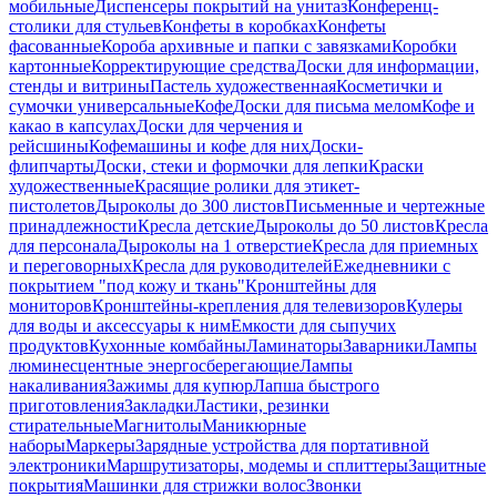
мобильные
Диспенсеры покрытий на унитаз
Конференц-
столики для стульев
Конфеты в коробках
Конфеты
фасованные
Короба архивные и папки с завязками
Коробки
картонные
Корректирующие средства
Доски для информации,
стенды и витрины
Пастель художественная
Косметички и
сумочки универсальные
Кофе
Доски для письма мелом
Кофе и
какао в капсулах
Доски для черчения и
рейсшины
Кофемашины и кофе для них
Доски-
флипчарты
Доски, стеки и формочки для лепки
Краски
художественные
Красящие ролики для этикет-
пистолетов
Дыроколы до 300 листов
Письменные и чертежные
принадлежности
Кресла детские
Дыроколы до 50 листов
Кресла
для персонала
Дыроколы на 1 отверстие
Кресла для приемных
и переговорных
Кресла для руководителей
Ежедневники с
покрытием "под кожу и ткань"
Кронштейны для
мониторов
Кронштейны-крепления для телевизоров
Кулеры
для воды и аксессуары к ним
Емкости для сыпучих
продуктов
Кухонные комбайны
Ламинаторы
Заварники
Лампы
люминесцентные энергосберегающие
Лампы
накаливания
Зажимы для купюр
Лапша быстрого
приготовления
Закладки
Ластики, резинки
стирательные
Магнитолы
Маникюрные
наборы
Маркеры
Зарядные устройства для портативной
электроники
Маршрутизаторы, модемы и сплиттеры
Защитные
покрытия
Машинки для стрижки волос
Звонки