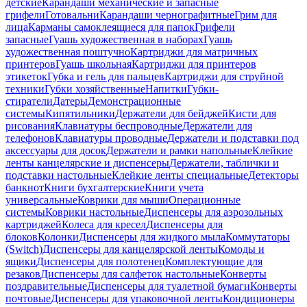
детские
Карандаши механические и запасные
грифели
Готовальни
Карандаши чернографитные
Грим для
лица
Карманы самоклеящиеся для папок
Грифели
запасные
Гуашь художественная в наборах
Гуашь
художественная поштучно
Картриджи для матричных
принтеров
Гуашь школьная
Картриджи для принтеров
этикеток
Губка и гель для пальцев
Картриджи для струйной
техники
Губки хозяйственные
Напитки
Губки-
стиратели
Датеры
Демонстрационные
системы
Кипятильники
Держатели для бейджей
Кисти для
рисования
Клавиатуры беспроводные
Держатели для
телефонов
Клавиатуры проводные
Держатели и подставки под
аксессуары для досок
Держатели и рамки напольные
Клейкие
ленты канцелярские и диспенсеры
Держатели, таблички и
подставки настольные
Клейкие ленты специальные
Детекторы
банкнот
Книги бухгалтерские
Книги учета
универсальные
Коврики для мыши
Операционные
системы
Коврики настольные
Диспенсеры для аэрозольных
картриджей
Колеса для кресел
Диспенсеры для
блоков
Колонки
Диспенсеры для жидкого мыла
Коммутаторы
(Switch)
Диспенсеры для канцелярской ленты
Комоды и
ящики
Диспенсеры для полотенец
Комплектующие для
резаков
Диспенсеры для салфеток настольные
Конверты
поздравительные
Диспенсеры для туалетной бумаги
Конверты
почтовые
Диспенсеры для упаковочной ленты
Кондиционеры