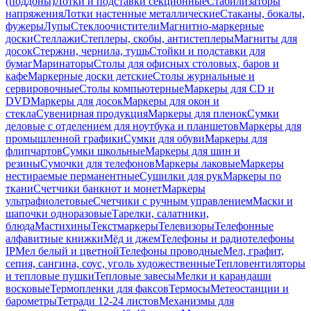
(поддоны)
Лотки и подставки секционные
Стабилизаторы
напряжения
Лотки настенные металлические
Стаканы, бокалы,
фужеры
Лупы
Стеклоочистители
Магнитно-маркерные
доски
Стеллажи
Степлеры, скобы, антистеплеры
Магниты для
досок
Стержни, чернила, тушь
Стойки и подставки для
бумаг
Маринаторы
Столы для офисных столовых, баров и
кафе
Маркерные доски детские
Столы журнальные и
сервировочные
Столы компьютерные
Маркеры для CD и
DVD
Маркеры для досок
Маркеры для окон и
стекла
Сувенирная продукция
Маркеры для пленок
Сумки
деловые с отделением для ноутбука и планшетов
Маркеры для
промышленной графики
Сумки для обуви
Маркеры для
флипчартов
Сумки школьные
Маркеры для шин и
резины
Сумочки для телефонов
Маркеры лаковые
Маркеры
нестираемые перманентные
Сушилки для рук
Маркеры по
ткани
Счетчики банкнот и монет
Маркеры
ультрафиолетовые
Счетчики с ручным управлением
Маски и
шапочки одноразовые
Тарелки, салатники,
блюда
Мастихины
Текстмаркеры
Телевизоры
Телефонные
алфавитные книжки
Мёд и джем
Телефоны и радиотелефоны
IP
Мел белый и цветной
Телефоны проводные
Мел, графит,
сепия, сангина, соус, уголь художественные
Тепловентиляторы
и тепловые пушки
Тепловые завесы
Мелки и карандаши
восковые
Термопленки для факсов
Термосы
Метеостанции и
барометры
Тетради 12-24 листов
Механизмы для