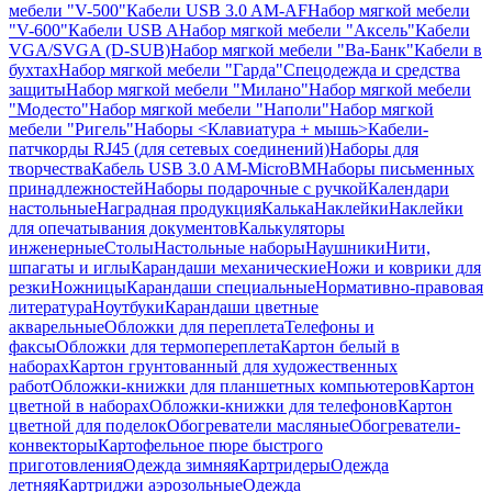
мебели "V-500"
Кабели USB 3.0 AM-AF
Набор мягкой мебели
"V-600"
Кабели USB A
Набор мягкой мебели "Аксель"
Кабели
VGA/SVGA (D-SUB)
Набор мягкой мебели "Ва-Банк"
Кабели в
бухтах
Набор мягкой мебели "Гарда"
Спецодежда и средства
защиты
Набор мягкой мебели "Милано"
Набор мягкой мебели
"Модесто"
Набор мягкой мебели "Наполи"
Набор мягкой
мебели "Ригель"
Наборы <Клавиатура + мышь>
Кабели-
патчкорды RJ45 (для сетевых соединений)
Наборы для
творчества
Кабель USB 3.0 AM-MicroBM
Наборы письменных
принадлежностей
Наборы подарочные с ручкой
Календари
настольные
Наградная продукция
Калька
Наклейки
Наклейки
для опечатывания документов
Калькуляторы
инженерные
Столы
Настольные наборы
Наушники
Нити,
шпагаты и иглы
Карандаши механические
Ножи и коврики для
резки
Ножницы
Карандаши специальные
Нормативно-правовая
литература
Ноутбуки
Карандаши цветные
акварельные
Обложки для переплета
Телефоны и
факсы
Обложки для термопереплета
Картон белый в
наборах
Картон грунтованный для художественных
работ
Обложки-книжки для планшетных компьютеров
Картон
цветной в наборах
Обложки-книжки для телефонов
Картон
цветной для поделок
Обогреватели масляные
Обогреватели-
конвекторы
Картофельное пюре быстрого
приготовления
Одежда зимняя
Картридеры
Одежда
летняя
Картриджи аэрозольные
Одежда