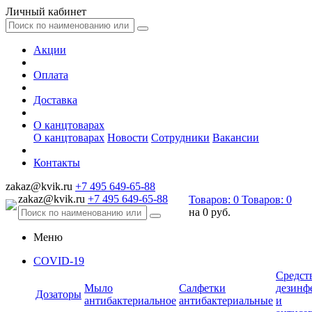
Личный кабинет
Акции
Оплата
Доставка
О канцтоварах
О канцтоварах
Новости
Сотрудники
Вакансии
Контакты
zakaz@kvik.ru
+7 495 649-65-88
zakaz@kvik.ru
+7 495 649-65-88
Товаров:
0
Товаров:
0
на
0 руб.
Меню
COVID-19
Средст
Мыло
Салфетки
дезинф
Дозаторы
антибактериальное
антибактериальные
и