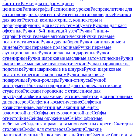
картотек
Рамки для информации и
ценников
Рапидографы
Расписание уроков
Распределители для
антигололедных реагентов
Реагенты антигололедные
Резинки
для денег
Розетки компьютерные, коннекторы и
периферия
Рулоны для касс из термобумаги
Рулоны для касс
офсетные
Ручки "5-й пишущий узел"
Ручки "пиши-
стирай"
Ручки гелевые автоматические
Ручки гелевые
неавтоматические
Ручки для наборов
Ручки капиллярные и
линеры
Ручки перьевые подарочные
Ручки перьевые
функциональные
Ручки роллеры подарочные
Ручки
сувенирные
Ручки шариковые масляные автоматические
Ручки
шариковые масляные неавтоматические
Ручки шариковые на
подставке
Ручки шариковые на шнурке
Ручки шариковые
неавтоматические с колпачком
Ручки шариковые
подарочные
Ручки-роллеры
Ручки-стилусы
Ручной
инструмент
Рюкзаки городские / для старшеклассников и
студентов
Рюкзаки городские с отделением для
ноутбука
Салфетки влажные детские
Салфетки для настольных
диспенсеров
Салфетки косметические
Салфетки
хозяйственные
Салфетницы
Сахарницы
Сейфы
взломостойкие
Сейфы огне-взломостойкие
Сейфы
огнестойкие
Сейфы оружейные
Сейфы офисные,
мебельные
Сиденья и рамы для многоместных кресел
Скатерти
столовые
Скобы для степлеров
Скрепки
Сладкие
напитки
Сменные блоки для органайзеров
Сменные блоки для