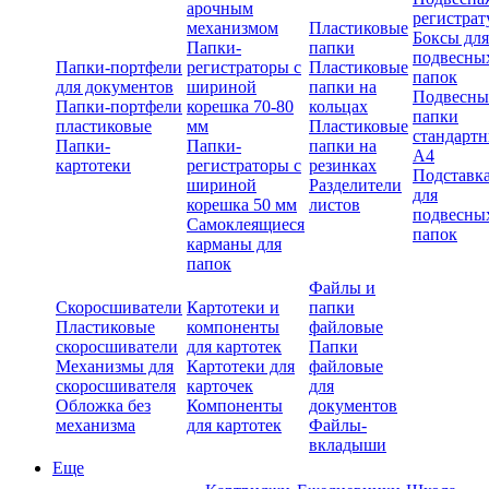
арочным
регистрат
механизмом
Пластиковые
Боксы для
Папки-
папки
подвесны
Папки-портфели
регистраторы с
Пластиковые
папок
для документов
шириной
папки на
Подвесны
Папки-портфели
корешка 70-80
кольцах
папки
пластиковые
мм
Пластиковые
стандарт
Папки-
Папки-
папки на
А4
картотеки
регистраторы с
резинках
Подставк
шириной
Разделители
для
корешка 50 мм
листов
подвесны
Самоклеящиеся
папок
карманы для
папок
Файлы и
Скоросшиватели
Картотеки и
папки
Пластиковые
компоненты
файловые
скоросшиватели
для картотек
Папки
Механизмы для
Картотеки для
файловые
скоросшивателя
карточек
для
Обложка без
Компоненты
документов
механизма
для картотек
Файлы-
вкладыши
Еще