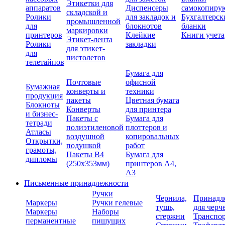
Этикетки для
аппаратов
Диспенсеры
самокопиру
складской и
Ролики
для закладок и
Бухгалтерск
промышленной
для
блокнотов
бланки
маркировки
принтеров
Клейкие
Книги учета
Этикет-лента
Ролики
закладки
для этикет-
для
пистолетов
телетайпов
Бумага для
Почтовые
офисной
Бумажная
конверты и
техники
продукция
пакеты
Цветная бумага
Блокноты
Конверты
для принтера
и бизнес-
Пакеты с
Бумага для
тетради
полиэтиленовой
плоттеров и
Атласы
воздушной
копировальных
Открытки,
подушкой
работ
грамоты,
Пакеты В4
Бумага для
дипломы
(250х353мм)
принтеров А4,
А3
Письменные принадлежности
Ручки
Чернила,
Принадл
Маркеры
Ручки гелевые
тушь,
для черч
Маркеры
Наборы
стержни
Транспо
перманентные
пишущих