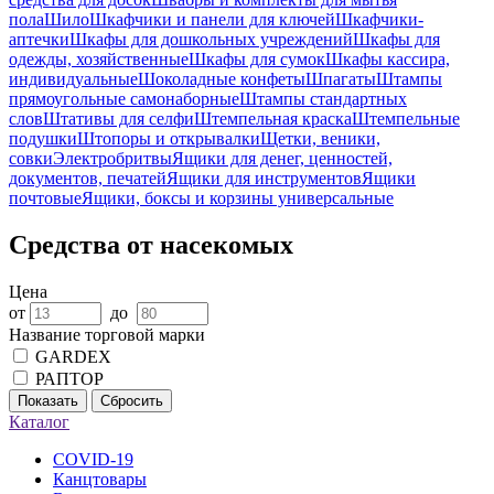
пола
Шило
Шкафчики и панели для ключей
Шкафчики-
аптечки
Шкафы для дошкольных учреждений
Шкафы для
одежды, хозяйственные
Шкафы для сумок
Шкафы кассира,
индивидуальные
Шоколадные конфеты
Шпагаты
Штампы
прямоугольные самонаборные
Штампы стандартных
слов
Штативы для селфи
Штемпельная краска
Штемпельные
подушки
Штопоры и открывалки
Щетки, веники,
совки
Электробритвы
Ящики для денег, ценностей,
документов, печатей
Ящики для инструментов
Ящики
почтовые
Ящики, боксы и корзины универсальные
Средства от насекомых
Цена
от
до
Название торговой марки
GARDEX
РАПТОР
Показать
Сбросить
Каталог
COVID-19
Канцтовары