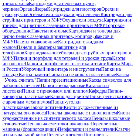
трикотажная
Картриджи для перьевых ручек,
чернила
Органайзеры
Картриджи для плоттеров
Орехи и
сухофрукты
Освежители воздуха и диспенсеры
Картриджи для
струйных принтеров и МФУ
Осушители воздуха
Картриджи и
тонеры для цветных лазерных принтеров и МФУ
Торговое
оборудование
Пакеты почтовые
Картриджи и тонеры для
черно-белых лазерных принтеров, копиров, факсов и
МФУ
Пакеты упаковочные
Картриджи с жидким
мылом
Панели и бамперы защитные для
телефонов
Картриджи-контейнеры для струйных принтеров и
МФУ
Папки и портфели для тетрадей и уроков труда
Карты
игральные
Папки и портфели из пластика и ткани
Карты Мира
и России
Уборочный инвентарь и инструменты
Папки на
кольцах
Карты памяти
Папки на резинках пластиковые
Кассы
"Учись считать"
Папки презентационные
Кассы символов для
наборных печатей
Папки с вкладышами
Каталоги и
листовки
Папки с прижимом или клипом
Кафедры
Папки-
конверты пластиковые
Кашпо для цветов
Папки-регистраторы
с арочным механизмом
Папки-уголки
пластиковые
Пароочистители
Кисти художественные из
натурального волоса
Пеналы школьные с наполнением
Кисти
художественные из синтетического волоса
Пеналы школьные
створчатые
Пеналы-косметички школьные
Переплетные
машины (брошюровщики)
Перфопапки и разделители
Клатчи
из натуральной кожи
Печенье, крекеры
Пистолеты-