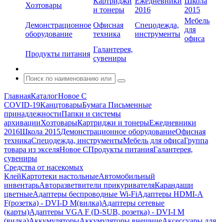
Картриджи
Ежедневники
Школа
Хозтовары
и тонеры
2016
2015
Мебель
Демонстрационное
Офисная
Спецодежда,
для
оборудование
техника
инструменты
офиса
Галантерея,
Продукты питания
сувениры
Главная
Каталог
Новое С
COVID-19
Канцтовары
Бумага
Письменные
принадлежности
Папки и системы
архивации
Хозтовары
Картриджи и тонеры
Ежедневники
2016
Школа 2015
Демонстрационное оборудование
Офисная
техника
Спецодежда, инструменты
Мебель для офиса
Группа
товара из экселя
Новое С
Продукты питания
Галантерея,
сувениры
Средства от насекомых
Клей
Картотеки настольные
Автомобильный
инвентарь
Авторазветвители прикуривателя
Карандаши
цветные
Адаптеры беспроводные Wi-Fi
Адаптеры HDMI-A
F(розетка) - DVI-D M(вилка)
Адаптеры сетевые
(карты)
Адаптеры VGA F (D-SUB, розетка) - DVI-I M
(вилка)
Аккумуляторы
Аккумуляторы внешние
Аксессуары для