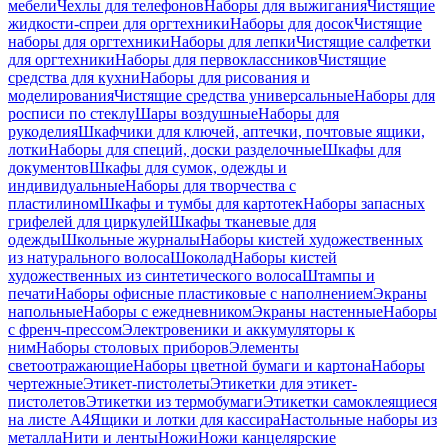
мебели
Чехлы для телефонов
Наборы для выжигания
Чистящие
жидкости-спреи для оргтехники
Наборы для досок
Чистящие
наборы для оргтехники
Наборы для лепки
Чистящие салфетки
для оргтехники
Наборы для первоклассников
Чистящие
средства для кухни
Наборы для рисования и
моделирования
Чистящие средства универсальные
Наборы для
росписи по стеклу
Шары воздушные
Наборы для
рукоделия
Шкафчики для ключей, аптечки, почтовые ящики,
лотки
Наборы для специй, доски разделочные
Шкафы для
документов
Шкафы для сумок, одежды и
индивидуальные
Наборы для творчества с
пластилином
Шкафы и тумбы для картотек
Наборы запасных
грифелей для циркулей
Шкафы тканевые для
одежды
Школьные журналы
Наборы кистей художественных
из натурального волоса
Шоколад
Наборы кистей
художественных из синтетического волоса
Штампы и
печати
Наборы офисные пластиковые с наполнением
Экраны
напольные
Наборы с ежедневником
Экраны настенные
Наборы
с френч-прессом
Электровеники и аккумуляторы к
ним
Наборы столовых приборов
Элементы
светоотражающие
Наборы цветной бумаги и картона
Наборы
чертежные
Этикет-пистолеты
Этикетки для этикет-
пистолетов
Этикетки из термобумаги
Этикетки самоклеящиеся
на листе А4
Ящики и лотки для кассира
Настольные наборы из
металла
Нити и ленты
Ножи
Ножи канцелярские