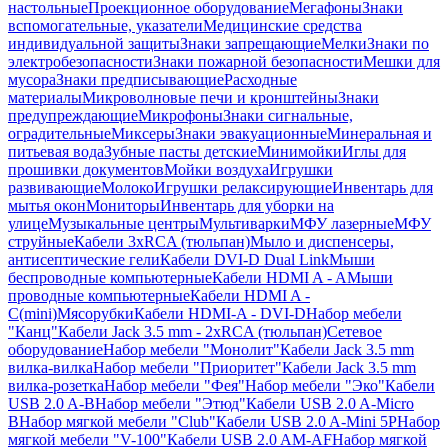
настольные
Проекционное оборудование
Мегафоны
Знаки
вспомогательные, указатели
Медицинские средства
индивидуальной защиты
Знаки запрещающие
Мелки
Знаки по
электробезопасности
Знаки пожарной безопасности
Мешки для
мусора
Знаки предписывающие
Расходные
материалы
Микроволновые печи и кронштейны
Знаки
предупреждающие
Микрофоны
Знаки сигнальные,
оградительные
Миксеры
Знаки эвакуационные
Минеральная и
питьевая вода
Зубные пасты детские
Минимойки
Иглы для
прошивки документов
Мойки воздуха
Игрушки
развивающие
Молоко
Игрушки релаксирующие
Инвентарь для
мытья окон
Мониторы
Инвентарь для уборки на
улице
Музыкальные центры
Мультиварки
МФУ лазерные
МФУ
струйные
Кабели 3xRCA (тюльпан)
Мыло и диспенсеры,
антисептические гели
Кабели DVI-D Dual Link
Мыши
беспроводные компьютерные
Кабели HDMI A - A
Мыши
проводные компьютерные
Кабели HDMI A -
C(mini)
Мясорубки
Кабели HDMI-A - DVI-D
Набор мебели
"Канц"
Кабели Jack 3.5 mm - 2xRCA (тюльпан)
Сетевое
оборудование
Набор мебели "Монолит"
Кабели Jack 3.5 mm
вилка-вилка
Набор мебели "Приоритет"
Кабели Jack 3.5 mm
вилка-розетка
Набор мебели "Фея"
Набор мебели "Эко"
Кабели
USB 2.0 A-B
Набор мебели "Этюд"
Кабели USB 2.0 A-Micro
B
Набор мягкой мебели "Club"
Кабели USB 2.0 A-Mini 5P
Набор
мягкой мебели "V-100"
Кабели USB 2.0 AM-AF
Набор мягкой