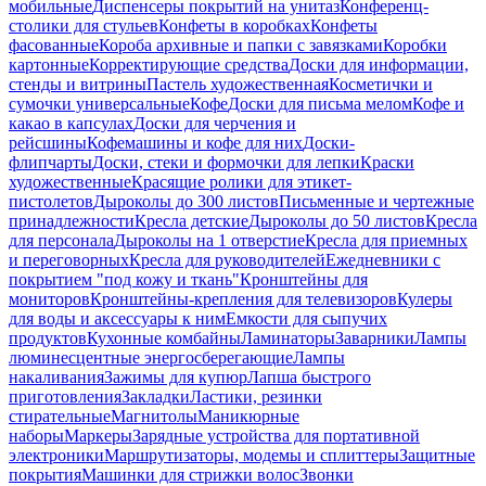
мобильные
Диспенсеры покрытий на унитаз
Конференц-
столики для стульев
Конфеты в коробках
Конфеты
фасованные
Короба архивные и папки с завязками
Коробки
картонные
Корректирующие средства
Доски для информации,
стенды и витрины
Пастель художественная
Косметички и
сумочки универсальные
Кофе
Доски для письма мелом
Кофе и
какао в капсулах
Доски для черчения и
рейсшины
Кофемашины и кофе для них
Доски-
флипчарты
Доски, стеки и формочки для лепки
Краски
художественные
Красящие ролики для этикет-
пистолетов
Дыроколы до 300 листов
Письменные и чертежные
принадлежности
Кресла детские
Дыроколы до 50 листов
Кресла
для персонала
Дыроколы на 1 отверстие
Кресла для приемных
и переговорных
Кресла для руководителей
Ежедневники с
покрытием "под кожу и ткань"
Кронштейны для
мониторов
Кронштейны-крепления для телевизоров
Кулеры
для воды и аксессуары к ним
Емкости для сыпучих
продуктов
Кухонные комбайны
Ламинаторы
Заварники
Лампы
люминесцентные энергосберегающие
Лампы
накаливания
Зажимы для купюр
Лапша быстрого
приготовления
Закладки
Ластики, резинки
стирательные
Магнитолы
Маникюрные
наборы
Маркеры
Зарядные устройства для портативной
электроники
Маршрутизаторы, модемы и сплиттеры
Защитные
покрытия
Машинки для стрижки волос
Звонки