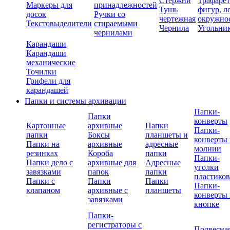
Стержни
Трафаре
Маркеры для
принадлежностей
Тушь
фигур, л
досок
Ручки со
чертежная
окружно
Текстовыделители
стираемыми
Чернила
Угольни
чернилами
Карандаши
Карандаши
механические
Точилки
Грифели для
карандашей
Папки и системы архивации
Папки-
Папки
конверты
Картонные
архивные
Папки
Папки-
папки
Боксы
планшеты и
конверты 
Папки на
архивные
адресные
молнии
резинках
Короба
папки
Папки-
Папки дело с
архивные для
Адресные
уголки
завязками
папок
папки
пластико
Папки с
Папки
Папки
Папки-
клапаном
архивные с
планшеты
конверты 
завязками
кнопке
Папки-
регистраторы с
Подвесна