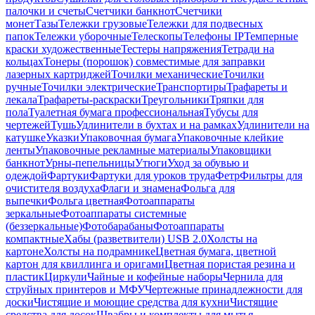
палочки и счеты
Счетчики банкнот
Счетчики
монет
Тазы
Тележки грузовые
Тележки для подвесных
папок
Тележки уборочные
Телескопы
Телефоны IP
Темперные
краски художественные
Тестеры напряжения
Тетради на
кольцах
Тонеры (порошок) совместимые для заправки
лазерных картриджей
Точилки механические
Точилки
ручные
Точилки электрические
Транспортиры
Трафареты и
лекала
Трафареты-раскраски
Треугольники
Тряпки для
пола
Туалетная бумага профессиональная
Тубусы для
чертежей
Тушь
Удлинители в бухтах и на рамках
Удлинители на
катушке
Указки
Упаковочная бумага
Упаковочные клейкие
ленты
Упаковочные рекламные материалы
Упаковщики
банкнот
Урны-пепельницы
Утюги
Уход за обувью и
одеждой
Фартуки
Фартуки для уроков труда
Фетр
Фильтры для
очистителя воздуха
Флаги и знамена
Фольга для
выпечки
Фольга цветная
Фотоаппараты
зеркальные
Фотоаппараты системные
(беззеркальные)
Фотобарабаны
Фотоаппараты
компактные
Хабы (разветвители) USB 2.0
Холсты на
картоне
Холсты на подрамнике
Цветная бумага, цветной
картон для квиллинга и оригами
Цветная пористая резина и
пластик
Циркули
Чайные и кофейные наборы
Чернила для
струйных принтеров и МФУ
Чертежные принадлежности для
доски
Чистящие и моющие средства для кухни
Чистящие
средства для досок
Швабры и комплекты для мытья