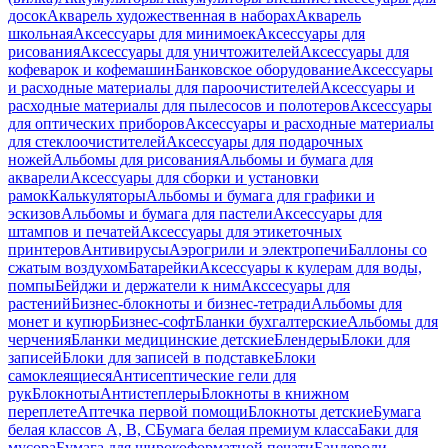
досок
Акварель художественная в наборах
Акварель
школьная
Аксессуары для минимоек
Аксессуары для
рисования
Аксессуары для уничтожителей
Аксессуары для
кофеварок и кофемашин
Банковское оборудование
Аксессуары
и расходные материалы для пароочистителей
Аксессуары и
расходные материалы для пылесосов и полотеров
Аксессуары
для оптических приборов
Аксессуары и расходные материалы
для стеклоочистителей
Аксессуары для подарочных
ножей
Альбомы для рисования
Альбомы и бумага для
акварели
Аксессуары для сборки и установки
рамок
Калькуляторы
Альбомы и бумага для графики и
эскизов
Альбомы и бумага для пастели
Аксессуары для
штампов и печатей
Аксессуары для этикеточных
принтеров
Антивирусы
Аэрогрили и электропечи
Баллоны со
сжатым воздухом
Батарейки
Аксессуары к кулерам для воды,
помпы
Бейджи и держатели к ним
Акссесуары для
растений
Бизнес-блокноты и бизнес-тетради
Альбомы для
монет и купюр
Бизнес-софт
Бланки бухгалтерские
Альбомы для
черчения
Бланки медицинские детские
Блендеры
Блоки для
записей
Блоки для записей в подставке
Блоки
самоклеящиеся
Антисептические гели для
рук
Блокноты
Антистеплеры
Блокноты в книжном
переплете
Аптечка первой помощи
Блокноты детские
Бумага
белая классов А, В, С
Бумага белая премиум класса
Баки для
мусора
Бумага для широкоформатной печати
Бандероли,