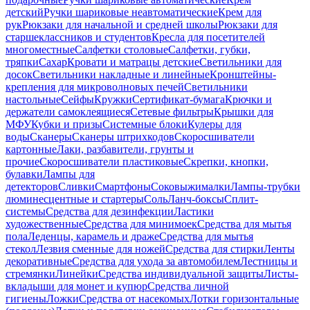
детский
Ручки шариковые неавтоматические
Крем для
рук
Рюкзаки для начальной и средней школы
Рюкзаки для
старшеклассников и студентов
Кресла для посетителей
многоместные
Салфетки столовые
Салфетки, губки,
тряпки
Сахар
Кровати и матрацы детские
Светильники для
досок
Светильники накладные и линейные
Кронштейны-
крепления для микроволновых печей
Светильники
настольные
Сейфы
Кружки
Сертификат-бумага
Крючки и
держатели самоклеящиеся
Сетевые фильтры
Крышки для
МФУ
Кубки и призы
Системные блоки
Кулеры для
воды
Сканеры
Сканеры штрихкодов
Скоросшиватели
картонные
Лаки, разбавители, грунты и
прочие
Скоросшиватели пластиковые
Скрепки, кнопки,
булавки
Лампы для
детекторов
Сливки
Смартфоны
Соковыжималки
Лампы-трубки
люминесцентные и стартеры
Соль
Ланч-боксы
Сплит-
системы
Средства для дезинфекции
Ластики
художественные
Средства для минимоек
Средства для мытья
пола
Леденцы, карамель и драже
Средства для мытья
стекол
Лезвия сменные для ножей
Средства для стирки
Ленты
декоративные
Средства для ухода за автомобилем
Лестницы и
стремянки
Линейки
Средства индивидуальной защиты
Листы-
вкладыши для монет и купюр
Средства личной
гигиены
Ложки
Средства от насекомых
Лотки горизонтальные