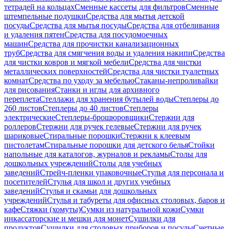
тетрадей на кольцах
Сменные кассеты для фильтров
Сменные
штемпельные подушки
Средства для мытья детской
посуды
Средства для мытья посуды
Средства для отбеливания
и удаления пятен
Средства для посудомоечных
машин
Средства для прочистки канализационных
труб
Средства для смягчения воды и удаления накипи
Средства
для чистки ковров и мягкой мебели
Средства для чистки
металлических поверхностей
Средства для чистки туалетных
комнат
Средства по уходу за мебелью
Стаканы-непроливайки
для рисования
Станки и иглы для архивного
переплета
Стеллажи для хранения бутылей воды
Степлеры до
260 листов
Степлеры до 40 листов
Степлеры
электрические
Степлеры-брошюровщики
Стержни для
роллеров
Стержни для ручек гелевые
Стержни для ручек
шариковые
Стиральные порошки
Стержни к клеевым
пистолетам
Стиральные порошки для детского белья
Стойки
напольные для каталогов, журналов и рекламы
Столы для
дошкольных учреждений
Столы для учебных
заведений
Стрейч-пленки упаковочные
Стулья для персонала и
посетителей
Стулья для школ и других учебных
заведений
Стулья и скамьи для дошкольных
учреждений
Стулья и табуреты для офисных столовых, баров и
кафе
Стяжки (хомуты)
Сумки из натуральной кожи
Сумки
инкассаторские и мешки для монет
Сушилки для
продуктов
Сушилки для столовых приборов и посуды
Счетные