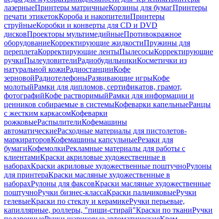
лазерные
Принтеры матричные
Корзины для бумаг
Принтеры
печати этикеток
Короба и накопители
Принтеры
струйные
Коробки и конверты для CD и DVD
дисков
Проекторы мультимедийные
Противокражное
оборудование
Корректирующие жидкости
Пружины для
переплета
Корректирующие ленты
Пылесосы
Корректирующие
ручки
Пылеуловители
Радиобудильники
Косметички из
натуральной кожи
Радиостанции
Кофе
зерновой
Радиотелефоны
Развивающие игры
Кофе
молотый
Рамки для дипломов, сертификатов, грамот,
фотографий
Кофе растворимый
Рамки для информации и
ценников собираемые в системы
Кофеварки капельные
Ранцы
с жестким каркасом
Кофеварки
рожковые
Распылители
Кофемашины
автоматические
Расходные материалы для пистолетов-
маркираторов
Кофемашины капсульные
Резаки для
бумаги
Кофемолки
Рекламные материалы для работы с
клиентами
Краски акриловые художественные в
наборах
Краски акриловые художественные поштучно
Рулоны
для принтера
Краски масляные художественные в
наборах
Рулоны для факсов
Краски масляные художественные
поштучно
Ручки бизнес-класса
Краски пальчиковые
Ручки
гелевые
Краски по стеклу и керамике
Ручки перьевые,
капиллярные, роллеры, "пиши-стирай"
Краски по ткани
Ручки
подарочные
Ручки шариковые автоматические
Крем