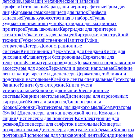
детские
Карандаши механические и запасные
грифели
Готовальни
Карандаши чернографитные
Грим для
лица
Карманы самоклеящиеся для папок
Грифели
запасные
Гуашь художественная в наборах
Гуашь
художественная поштучно
Картриджи для матричных
принтеров
Гуашь школьная
Картриджи для принтеров
этикеток
Губка и гель для пальцев
Картриджи для струйной
техники
Губки хозяйственные
Напитки
Губки-
стиратели
Датеры
Демонстрационные
системы
Кипятильники
Держатели для бейджей
Кисти для
рисования
Клавиатуры беспроводные
Держатели для
телефонов
Клавиатуры проводные
Держатели и подставки под
аксессуары для досок
Держатели и рамки напольные
Клейкие
ленты канцелярские и диспенсеры
Держатели, таблички и
подставки настольные
Клейкие ленты специальные
Детекторы
банкнот
Книги бухгалтерские
Книги учета
универсальные
Коврики для мыши
Операционные
системы
Коврики настольные
Диспенсеры для аэрозольных
картриджей
Колеса для кресел
Диспенсеры для
блоков
Колонки
Диспенсеры для жидкого мыла
Коммутаторы
(Switch)
Диспенсеры для канцелярской ленты
Комоды и
ящики
Диспенсеры для полотенец
Комплектующие для
резаков
Диспенсеры для салфеток настольные
Конверты
поздравительные
Диспенсеры для туалетной бумаги
Конверты
почтовые
Диспенсеры для упаковочной ленты
Кондиционеры