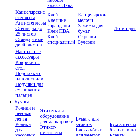
класса Люкс
Канцелярские
Клей
Канцелярские
степлеры
Клеящие
мелочи
Антистеплеры
карандаши
Зажимы для
Степлеры до
Лотки для
Клей ПВА
бумаг
25 листов
Клей
Скрепки
Стандартные
специальный
Булавки
до 40 листов
Настольные
аксессуары
Коврики на
стол
Подставки с
наполнением
Подушки для
смачивания
пальцев
Бумага
Ролики и
Этикетки и
чековая
оборудование
лента
Бумага для
для маркировки
Ролики
заметок
Бухгалтерск
Этикет-
для
Блок-кубики
бланки, кни
пистолеты
кассовых
для заметок
Бланки