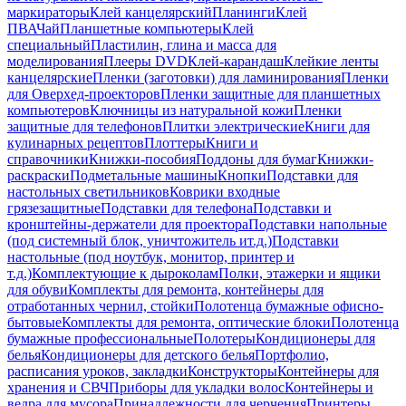
маркираторы
Клей канцелярский
Планинги
Клей
ПВА
Чай
Планшетные компьютеры
Клей
специальный
Пластилин, глина и масса для
моделирования
Плееры DVD
Клей-карандаш
Клейкие ленты
канцелярские
Пленки (заготовки) для ламинирования
Пленки
для Оверхед-проекторов
Пленки защитные для планшетных
компьютеров
Ключницы из натуральной кожи
Пленки
защитные для телефонов
Плитки электрические
Книги для
кулинарных рецептов
Плоттеры
Книги и
справочники
Книжки-пособия
Поддоны для бумаг
Книжки-
раскраски
Подметальные машины
Кнопки
Подставки для
настольных светильников
Коврики входные
грязезащитные
Подставки для телефона
Подставки и
кронштейны-держатели для проектора
Подставки напольные
(под системный блок, уничтожитель ит.д.)
Подставки
настольные (под ноутбук, монитор, принтер и
т.д.)
Комплектующие к дыроколам
Полки, этажерки и ящики
для обуви
Комплекты для ремонта, контейнеры для
отработанных чернил, стойки
Полотенца бумажные офисно-
бытовые
Комплекты для ремонта, оптические блоки
Полотенца
бумажные профессиональные
Полотеры
Кондиционеры для
белья
Кондиционеры для детского белья
Портфолио,
расписания уроков, закладки
Конструкторы
Контейнеры для
хранения и СВЧ
Приборы для укладки волос
Контейнеры и
ведра для мусора
Принадлежности для черчения
Принтеры