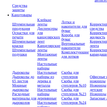
антисе
Средства
защиты
Канцтовары
Клейкие
Лотки и
Штемпельная
ленты
Корректи
накопители для
продукция
Диспенсеры
средства
бумаг
Оснастки для
для
Корректи
Короба для
печати
канцелярских
жидкость
бумаг
Штемпельные
лент
Корректи
Вертикальные
краски
Канцелярские
лента
накопители
Штемпельные
ленты
Корректи
Комплектующие
подушки
Монтажные
карандаш
для лотков
ленты
Настольные
наборы
Дыроколы
Настольные
Скобы для
Дыроколы до
наборы из
степлеров
Офисные 
65 листов
дерева и
Скобы для
ножницы
Мощные
металла
степлеров №10
Ножницы
дыроколы
Настольные
Скобы для
детские
Расходные
наборы
степлеров №23
Ножницы
материалы для
деревянные
Скобы для
Запасные 
дыроколов
Настольные
степлеров №24
наборы