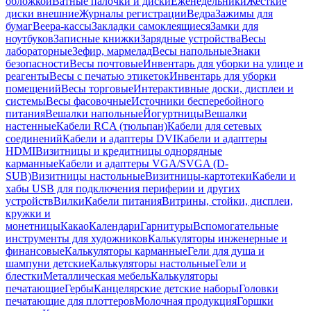
обложкой
Ватные палочки и диски
Еженедельники
Жесткие
диски внешние
Журналы регистрации
Ведра
Зажимы для
бумаг
Веера-кассы
Закладки самоклеящиеся
Замки для
ноутбуков
Записные книжки
Зарядные устройства
Весы
лабораторные
Зефир, мармелад
Весы напольные
Знаки
безопасности
Весы почтовые
Инвентарь для уборки на улице и
реагенты
Весы с печатью этикеток
Инвентарь для уборки
помещений
Весы торговые
Интерактивные доски, дисплеи и
системы
Весы фасовочные
Источники бесперебойного
питания
Вешалки напольные
Йогуртницы
Вешалки
настенные
Кабели RCA (тюльпан)
Кабели для сетевых
соединений
Кабели и адаптеры DVI
Кабели и адаптеры
HDMI
Визитницы и кредитницы однорядные
карманные
Кабели и адаптеры VGA/SVGA (D-
SUB)
Визитницы настольные
Визитницы-картотеки
Кабели и
хабы USB для подключения периферии и других
устройств
Вилки
Кабели питания
Витрины, стойки, дисплеи,
кружки и
монетницы
Какао
Календари
Гарнитуры
Вспомогательные
инструменты для художников
Калькуляторы инженерные и
финансовые
Калькуляторы карманные
Гели для душа и
шампуни детские
Калькуляторы настольные
Гели и
блестки
Металлическая мебель
Калькуляторы
печатающие
Гербы
Канцелярские детские наборы
Головки
печатающие для плоттеров
Молочная продукция
Горшки