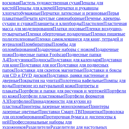
восковая
Пастель художественная сухая
Пеналы для
кистей
Пеналы для ключей
Перчатки и рукавицы
хлопчатобумажные
Перчатки латексные и резиновые
Перья
плакатные
Печати круглые самонаборные
Печенье, крекеры,
сухари и сушки
Планшеты и клипборды
Пластилин
Пластичная
масса для моделирования
Платки носовые
Пленки воздушно-
пузырчатые
Пленки оберточные подарочные
Пленки пищевые
полиэтиленовые
Пленки самоклеящиеся для книг, тетрадей и
журналов
Пломбираторы
Пломбы для
опломбирования
Подарочные наборы с ножом
Подарочные
ножи
Подвесные папки Foolscap
Подвесные папки
А4
Подгузники
Подносы
Подставки для календаря
Подставки
для книг
Подставки для ног
Подставки для подвесных
папок
Подставки для скрепок магнитные
Подставки и боксы
для CD и DVD дисков
Подставки, рамки настенные и
дверные
Покрытия на унитаз
Полотенца вафельные
Помпы для
воды
Портмоне из натуральной кожи
Портреты и
плакаты
Портфели и папки для рисунков и чертежей
Портфели
из кожи
Портфели пластиковые
Портфели форматов
А3
Портфолио
Принадлежности для кухни из
пластика
Принтеры лазерные монохромные
Принтеры
лазерные цветные
Приставки Смарт-ТВ
Прищепки
Проволока
для опломбирования
Протирочная бумага и диспенсеры к
ней
Профессиональные наборы для
художников
Разделители
Разделители для настольных