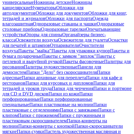
универсальные
Ножницы детские
Ножницы
канцелярские
Нумераторы
Обложки для
автодокументов
Обложки для документов
Обложки для книг,
тетрадей и журналов
Обложки для паспорта
Одежда
влагозащитная
Одноразовые стаканы и чашки
Одноразовые
столовые приборы
Одноразовые тарелки
Опечатывающие
устройства
Опоры для спины
Органайзеры бизнес-
класса
Освежители воздуха
Освежители для туалета
Оснастки
для печатей и штампов
Отпариватели
Очистители
воздуха
Пакеты "майка"
Пакеты для упаковки купюр
Пакеты и
бумага подарочные
Пакеты с замком "зиплок"
Пакеты с
петлевой и вырубной ручкой
Пакеты фасовочные
Палитры для
рисования
Палитры художественные
Панели для
демосистем
Папки "Дело" без скоросшивателя
Папки
адресные
Папки архивные для переплета
Папки для кафе и
ресторанов
Папки для курсовых и дипломов
Папки для
тетрадей и уроков труда
Папки для черчения
Папки и портмоне
для CD и DVD дисков
Папки из кожи
Папки
перфорированные
Папки перфорированные
специальные
Папки пластиковые на молнии
Папки
пластиковые с отделениями
Папки с завязками
Папки с
клипом
Папки с прижимом
Папки с пружинным и
пластиковым скоросшивателем
Папки-конверты на
молнии
Папки-конверты с кнопкой
Папки-скоросшиватели
мягкие
Папки-сумки
Пастель художественная маслянная и