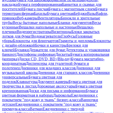
накладки
Бумага перфорированная
Банкетки и скамьи для
посетителей
Бумага писчая
Бумага с магнитным слоем
Бумага
термотрансферная
Бахилы
Бумага цветная
Бейджи
Вазы
Вафли,
пряники
Веб-камеры
Вентиляторы
Бинокли и зрительные
трубы
Весы бытовые напольные
Бланки документов
Весы
кухонные
Вешалки напольные и настенные
Вешалки-
плечики
Видеорегистраторы
Визитницы
Блоки закрытых
лотков для бумаг
Водонагреватели
Глобусы
Головные
уборы
Блокноты для флипчартов
Грамоты и дипломы
Блокноты
с дизайн-обложкой
Бочки и канистры
Брелоки для
ключей
Булавки
Держатели для бумаг
Детекторы и упаковщики
банкнот
Диктофоны цифровые
Дискеты
Бумага копировальная
(копирка)
Диски CD, DVD, BD (Blu-ray)
Бумага масштабно-
координатная
Диспенсеры для туалетной бумаги и
полотенец
Дневники для младших классов
Дневники для
музыкальной школы
Дневники для старших классов
Дневники
универсальные
Бумага цветная для
поделок
Клавиатуры
Документ-камеры
Бумага цветная для
творчества в листах
Дорожные аксессуары
Бумага цветная
крепированная
Доски для письма и информации
Бумага
цветная форматная в наборах
Дыроколы
Ежедневники с
покрытием "под кожу и ткань" бизнес-класса
Ванночки
детские
Ежедневники с покрытием "под кожу и ткань"
премиум-класса
Ватман
Ежедневники с твердой