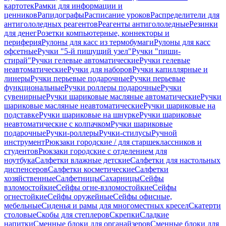
картотек
Рамки для информации и
ценников
Рапидографы
Расписание уроков
Распределители для
антигололедных реагентов
Реагенты антигололедные
Резинки
для денег
Розетки компьютерные, коннекторы и
периферия
Рулоны для касс из термобумаги
Рулоны для касс
офсетные
Ручки "5-й пишущий узел"
Ручки "пиши-
стирай"
Ручки гелевые автоматические
Ручки гелевые
неавтоматические
Ручки для наборов
Ручки капиллярные и
линеры
Ручки перьевые подарочные
Ручки перьевые
функциональные
Ручки роллеры подарочные
Ручки
сувенирные
Ручки шариковые масляные автоматические
Ручки
шариковые масляные неавтоматические
Ручки шариковые на
подставке
Ручки шариковые на шнурке
Ручки шариковые
неавтоматические с колпачком
Ручки шариковые
подарочные
Ручки-роллеры
Ручки-стилусы
Ручной
инструмент
Рюкзаки городские / для старшеклассников и
студентов
Рюкзаки городские с отделением для
ноутбука
Салфетки влажные детские
Салфетки для настольных
диспенсеров
Салфетки косметические
Салфетки
хозяйственные
Салфетницы
Сахарницы
Сейфы
взломостойкие
Сейфы огне-взломостойкие
Сейфы
огнестойкие
Сейфы оружейные
Сейфы офисные,
мебельные
Сиденья и рамы для многоместных кресел
Скатерти
столовые
Скобы для степлеров
Скрепки
Сладкие
напитки
Сменные блоки для органайзеров
Сменные блоки для