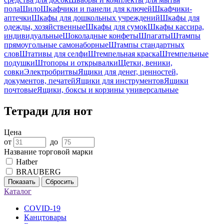
пола
Шило
Шкафчики и панели для ключей
Шкафчики-
аптечки
Шкафы для дошкольных учреждений
Шкафы для
одежды, хозяйственные
Шкафы для сумок
Шкафы кассира,
индивидуальные
Шоколадные конфеты
Шпагаты
Штампы
прямоугольные самонаборные
Штампы стандартных
слов
Штативы для селфи
Штемпельная краска
Штемпельные
подушки
Штопоры и открывалки
Щетки, веники,
совки
Электробритвы
Ящики для денег, ценностей,
документов, печатей
Ящики для инструментов
Ящики
почтовые
Ящики, боксы и корзины универсальные
Тетради для нот
Цена
от
до
Название торговой марки
Hatber
BRAUBERG
Показать
Сбросить
Каталог
COVID-19
Канцтовары