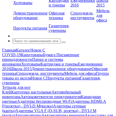
Картриджи
Ежедневники
Школа
Хозтовары
и тонеры
2016
2015
Мебель
Демонстрационное
Офисная
Спецодежда,
для
оборудование
техника
инструменты
офиса
Галантерея,
Продукты питания
сувениры
Главная
Каталог
Новое С
COVID-19
Канцтовары
Бумага
Письменные
принадлежности
Папки и системы
архивации
Хозтовары
Картриджи и тонеры
Ежедневники
2016
Школа 2015
Демонстрационное оборудование
Офисная
техника
Спецодежда, инструменты
Мебель для офиса
Группа
товара из экселя
Новое С
Продукты питания
Галантерея,
сувениры
Тетради для нот
Клей
Картотеки настольные
Автомобильный
инвентарь
Авторазветвители прикуривателя
Карандаши
цветные
Адаптеры беспроводные Wi-Fi
Адаптеры HDMI-A
F(розетка) - DVI-D M(вилка)
Адаптеры сетевые
(карты)
Адаптеры VGA F (D-SUB, розетка) - DVI-I M
(вилка)
Аккумуляторы
Аккумуляторы внешние
Аксессуары для