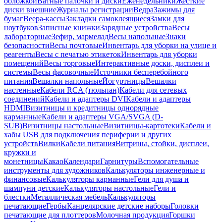
обложкой
Ватные палочки и диски
Еженедельники
Жесткие
диски внешние
Журналы регистрации
Ведра
Зажимы для
бумаг
Веера-кассы
Закладки самоклеящиеся
Замки для
ноутбуков
Записные книжки
Зарядные устройства
Весы
лабораторные
Зефир, мармелад
Весы напольные
Знаки
безопасности
Весы почтовые
Инвентарь для уборки на улице и
реагенты
Весы с печатью этикеток
Инвентарь для уборки
помещений
Весы торговые
Интерактивные доски, дисплеи и
системы
Весы фасовочные
Источники бесперебойного
питания
Вешалки напольные
Йогуртницы
Вешалки
настенные
Кабели RCA (тюльпан)
Кабели для сетевых
соединений
Кабели и адаптеры DVI
Кабели и адаптеры
HDMI
Визитницы и кредитницы однорядные
карманные
Кабели и адаптеры VGA/SVGA (D-
SUB)
Визитницы настольные
Визитницы-картотеки
Кабели и
хабы USB для подключения периферии и других
устройств
Вилки
Кабели питания
Витрины, стойки, дисплеи,
кружки и
монетницы
Какао
Календари
Гарнитуры
Вспомогательные
инструменты для художников
Калькуляторы инженерные и
финансовые
Калькуляторы карманные
Гели для душа и
шампуни детские
Калькуляторы настольные
Гели и
блестки
Металлическая мебель
Калькуляторы
печатающие
Гербы
Канцелярские детские наборы
Головки
печатающие для плоттеров
Молочная продукция
Горшки