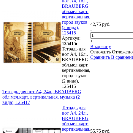
нот А4, 16л.,
BRAUBERG
обл.мел.карт.
вертикальная,
город звуков
42,75 руб.
(2 вида),
-
125415
Артикул:
+
125415с
В корзину
Тетрадь для
Отложить
Отложено
нот А4, 16л.,
Сравнить
В сравнен
BRAUBERG
обл.мел.карт.
вертикальная,
город звуков
(2 вида),
125415
Тетрадь для нот А4, 24л., BRAUBERG
обл.мел.карт. вертикальная, музыка (2
вида), 125417
Тетрадь для
нот А4, 24л.,
BRAUBERG
обл.мел.карт.
вертикальная,
55,75 руб.