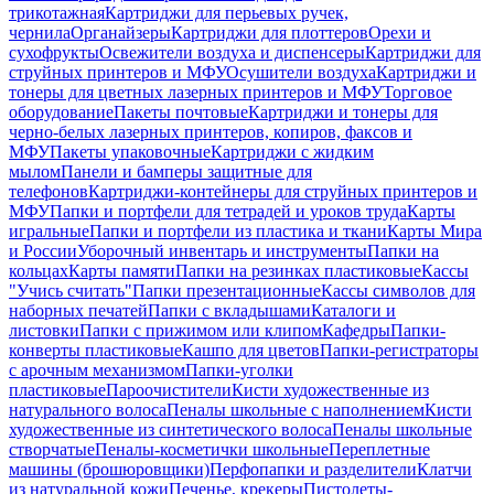
трикотажная
Картриджи для перьевых ручек,
чернила
Органайзеры
Картриджи для плоттеров
Орехи и
сухофрукты
Освежители воздуха и диспенсеры
Картриджи для
струйных принтеров и МФУ
Осушители воздуха
Картриджи и
тонеры для цветных лазерных принтеров и МФУ
Торговое
оборудование
Пакеты почтовые
Картриджи и тонеры для
черно-белых лазерных принтеров, копиров, факсов и
МФУ
Пакеты упаковочные
Картриджи с жидким
мылом
Панели и бамперы защитные для
телефонов
Картриджи-контейнеры для струйных принтеров и
МФУ
Папки и портфели для тетрадей и уроков труда
Карты
игральные
Папки и портфели из пластика и ткани
Карты Мира
и России
Уборочный инвентарь и инструменты
Папки на
кольцах
Карты памяти
Папки на резинках пластиковые
Кассы
"Учись считать"
Папки презентационные
Кассы символов для
наборных печатей
Папки с вкладышами
Каталоги и
листовки
Папки с прижимом или клипом
Кафедры
Папки-
конверты пластиковые
Кашпо для цветов
Папки-регистраторы
с арочным механизмом
Папки-уголки
пластиковые
Пароочистители
Кисти художественные из
натурального волоса
Пеналы школьные с наполнением
Кисти
художественные из синтетического волоса
Пеналы школьные
створчатые
Пеналы-косметички школьные
Переплетные
машины (брошюровщики)
Перфопапки и разделители
Клатчи
из натуральной кожи
Печенье, крекеры
Пистолеты-