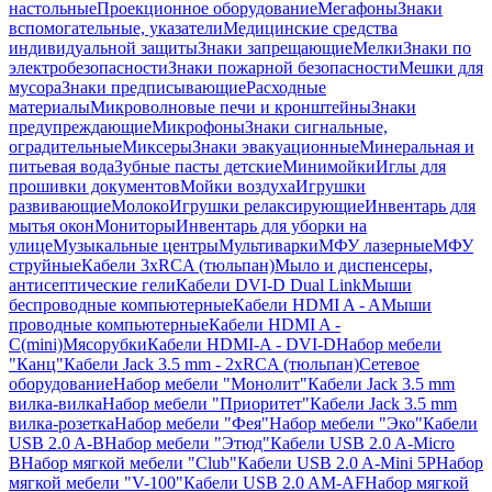
настольные
Проекционное оборудование
Мегафоны
Знаки
вспомогательные, указатели
Медицинские средства
индивидуальной защиты
Знаки запрещающие
Мелки
Знаки по
электробезопасности
Знаки пожарной безопасности
Мешки для
мусора
Знаки предписывающие
Расходные
материалы
Микроволновые печи и кронштейны
Знаки
предупреждающие
Микрофоны
Знаки сигнальные,
оградительные
Миксеры
Знаки эвакуационные
Минеральная и
питьевая вода
Зубные пасты детские
Минимойки
Иглы для
прошивки документов
Мойки воздуха
Игрушки
развивающие
Молоко
Игрушки релаксирующие
Инвентарь для
мытья окон
Мониторы
Инвентарь для уборки на
улице
Музыкальные центры
Мультиварки
МФУ лазерные
МФУ
струйные
Кабели 3xRCA (тюльпан)
Мыло и диспенсеры,
антисептические гели
Кабели DVI-D Dual Link
Мыши
беспроводные компьютерные
Кабели HDMI A - A
Мыши
проводные компьютерные
Кабели HDMI A -
C(mini)
Мясорубки
Кабели HDMI-A - DVI-D
Набор мебели
"Канц"
Кабели Jack 3.5 mm - 2xRCA (тюльпан)
Сетевое
оборудование
Набор мебели "Монолит"
Кабели Jack 3.5 mm
вилка-вилка
Набор мебели "Приоритет"
Кабели Jack 3.5 mm
вилка-розетка
Набор мебели "Фея"
Набор мебели "Эко"
Кабели
USB 2.0 A-B
Набор мебели "Этюд"
Кабели USB 2.0 A-Micro
B
Набор мягкой мебели "Club"
Кабели USB 2.0 A-Mini 5P
Набор
мягкой мебели "V-100"
Кабели USB 2.0 AM-AF
Набор мягкой