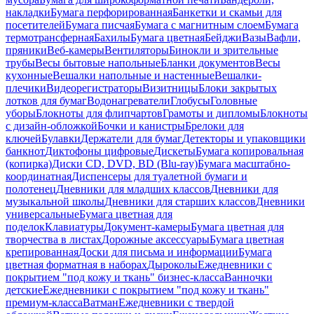
накладки
Бумага перфорированная
Банкетки и скамьи для
посетителей
Бумага писчая
Бумага с магнитным слоем
Бумага
термотрансферная
Бахилы
Бумага цветная
Бейджи
Вазы
Вафли,
пряники
Веб-камеры
Вентиляторы
Бинокли и зрительные
трубы
Весы бытовые напольные
Бланки документов
Весы
кухонные
Вешалки напольные и настенные
Вешалки-
плечики
Видеорегистраторы
Визитницы
Блоки закрытых
лотков для бумаг
Водонагреватели
Глобусы
Головные
уборы
Блокноты для флипчартов
Грамоты и дипломы
Блокноты
с дизайн-обложкой
Бочки и канистры
Брелоки для
ключей
Булавки
Держатели для бумаг
Детекторы и упаковщики
банкнот
Диктофоны цифровые
Дискеты
Бумага копировальная
(копирка)
Диски CD, DVD, BD (Blu-ray)
Бумага масштабно-
координатная
Диспенсеры для туалетной бумаги и
полотенец
Дневники для младших классов
Дневники для
музыкальной школы
Дневники для старших классов
Дневники
универсальные
Бумага цветная для
поделок
Клавиатуры
Документ-камеры
Бумага цветная для
творчества в листах
Дорожные аксессуары
Бумага цветная
крепированная
Доски для письма и информации
Бумага
цветная форматная в наборах
Дыроколы
Ежедневники с
покрытием "под кожу и ткань" бизнес-класса
Ванночки
детские
Ежедневники с покрытием "под кожу и ткань"
премиум-класса
Ватман
Ежедневники с твердой