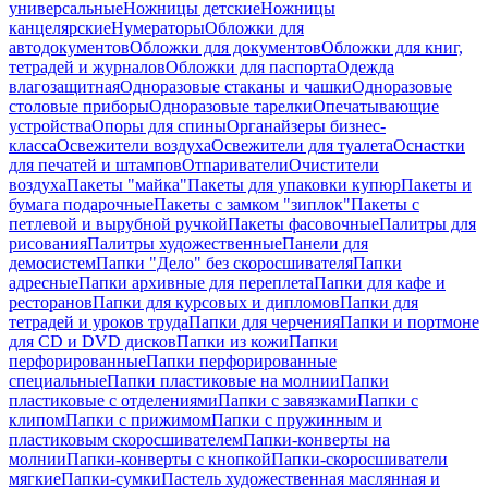
универсальные
Ножницы детские
Ножницы
канцелярские
Нумераторы
Обложки для
автодокументов
Обложки для документов
Обложки для книг,
тетрадей и журналов
Обложки для паспорта
Одежда
влагозащитная
Одноразовые стаканы и чашки
Одноразовые
столовые приборы
Одноразовые тарелки
Опечатывающие
устройства
Опоры для спины
Органайзеры бизнес-
класса
Освежители воздуха
Освежители для туалета
Оснастки
для печатей и штампов
Отпариватели
Очистители
воздуха
Пакеты "майка"
Пакеты для упаковки купюр
Пакеты и
бумага подарочные
Пакеты с замком "зиплок"
Пакеты с
петлевой и вырубной ручкой
Пакеты фасовочные
Палитры для
рисования
Палитры художественные
Панели для
демосистем
Папки "Дело" без скоросшивателя
Папки
адресные
Папки архивные для переплета
Папки для кафе и
ресторанов
Папки для курсовых и дипломов
Папки для
тетрадей и уроков труда
Папки для черчения
Папки и портмоне
для CD и DVD дисков
Папки из кожи
Папки
перфорированные
Папки перфорированные
специальные
Папки пластиковые на молнии
Папки
пластиковые с отделениями
Папки с завязками
Папки с
клипом
Папки с прижимом
Папки с пружинным и
пластиковым скоросшивателем
Папки-конверты на
молнии
Папки-конверты с кнопкой
Папки-скоросшиватели
мягкие
Папки-сумки
Пастель художественная маслянная и