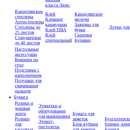
класса Люкс
Канцелярские
Клей
Канцелярские
степлеры
Клеящие
мелочи
Антистеплеры
карандаши
Зажимы для
Степлеры до
Лотки для
Клей ПВА
бумаг
25 листов
Клей
Скрепки
Стандартные
специальный
Булавки
до 40 листов
Настольные
аксессуары
Коврики на
стол
Подставки с
наполнением
Подушки для
смачивания
пальцев
Бумага
Ролики и
Этикетки и
чековая
оборудование
лента
Бумага для
для маркировки
Ролики
заметок
Бухгалтерск
Этикет-
для
Блок-кубики
бланки, кни
пистолеты
кассовых
для заметок
Бланки