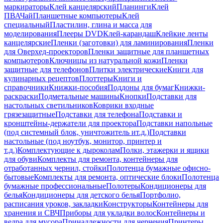
маркираторы
Клей канцелярский
Планинги
Клей
ПВА
Чай
Планшетные компьютеры
Клей
специальный
Пластилин, глина и масса для
моделирования
Плееры DVD
Клей-карандаш
Клейкие ленты
канцелярские
Пленки (заготовки) для ламинирования
Пленки
для Оверхед-проекторов
Пленки защитные для планшетных
компьютеров
Ключницы из натуральной кожи
Пленки
защитные для телефонов
Плитки электрические
Книги для
кулинарных рецептов
Плоттеры
Книги и
справочники
Книжки-пособия
Поддоны для бумаг
Книжки-
раскраски
Подметальные машины
Кнопки
Подставки для
настольных светильников
Коврики входные
грязезащитные
Подставки для телефона
Подставки и
кронштейны-держатели для проектора
Подставки напольные
(под системный блок, уничтожитель ит.д.)
Подставки
настольные (под ноутбук, монитор, принтер и
т.д.)
Комплектующие к дыроколам
Полки, этажерки и ящики
для обуви
Комплекты для ремонта, контейнеры для
отработанных чернил, стойки
Полотенца бумажные офисно-
бытовые
Комплекты для ремонта, оптические блоки
Полотенца
бумажные профессиональные
Полотеры
Кондиционеры для
белья
Кондиционеры для детского белья
Портфолио,
расписания уроков, закладки
Конструкторы
Контейнеры для
хранения и СВЧ
Приборы для укладки волос
Контейнеры и
ведра для мусора
Принадлежности для черчения
Принтеры