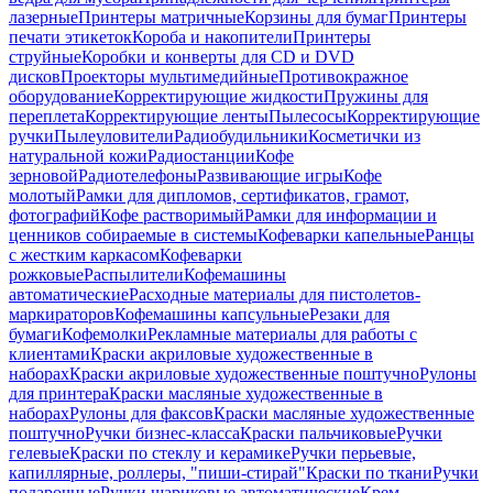
лазерные
Принтеры матричные
Корзины для бумаг
Принтеры
печати этикеток
Короба и накопители
Принтеры
струйные
Коробки и конверты для CD и DVD
дисков
Проекторы мультимедийные
Противокражное
оборудование
Корректирующие жидкости
Пружины для
переплета
Корректирующие ленты
Пылесосы
Корректирующие
ручки
Пылеуловители
Радиобудильники
Косметички из
натуральной кожи
Радиостанции
Кофе
зерновой
Радиотелефоны
Развивающие игры
Кофе
молотый
Рамки для дипломов, сертификатов, грамот,
фотографий
Кофе растворимый
Рамки для информации и
ценников собираемые в системы
Кофеварки капельные
Ранцы
с жестким каркасом
Кофеварки
рожковые
Распылители
Кофемашины
автоматические
Расходные материалы для пистолетов-
маркираторов
Кофемашины капсульные
Резаки для
бумаги
Кофемолки
Рекламные материалы для работы с
клиентами
Краски акриловые художественные в
наборах
Краски акриловые художественные поштучно
Рулоны
для принтера
Краски масляные художественные в
наборах
Рулоны для факсов
Краски масляные художественные
поштучно
Ручки бизнес-класса
Краски пальчиковые
Ручки
гелевые
Краски по стеклу и керамике
Ручки перьевые,
капиллярные, роллеры, "пиши-стирай"
Краски по ткани
Ручки
подарочные
Ручки шариковые автоматические
Крем