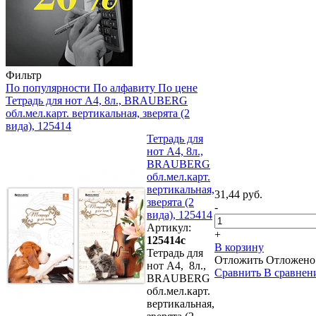
Фильтр
По популярности
По алфавиту
По цене
Тетрадь для нот А4, 8л., BRAUBERG
обл.мел.карт. вертикальная, зверята (2
вида), 125414
Тетрадь для
нот А4, 8л.,
BRAUBERG
обл.мел.карт.
вертикальная,
31,44 руб.
зверята (2
-
вида), 125414
Артикул:
+
125414с
В корзину
Тетрадь для
Отложить
Отложено
нот А4, 8л.,
Сравнить
В сравнен
BRAUBERG
обл.мел.карт.
вертикальная,