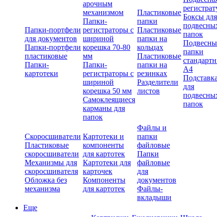
арочным
регистрат
механизмом
Пластиковые
Боксы для
Папки-
папки
подвесны
Папки-портфели
регистраторы с
Пластиковые
папок
для документов
шириной
папки на
Подвесны
Папки-портфели
корешка 70-80
кольцах
папки
пластиковые
мм
Пластиковые
стандарт
Папки-
Папки-
папки на
А4
картотеки
регистраторы с
резинках
Подставк
шириной
Разделители
для
корешка 50 мм
листов
подвесны
Самоклеящиеся
папок
карманы для
папок
Файлы и
Скоросшиватели
Картотеки и
папки
Пластиковые
компоненты
файловые
скоросшиватели
для картотек
Папки
Механизмы для
Картотеки для
файловые
скоросшивателя
карточек
для
Обложка без
Компоненты
документов
механизма
для картотек
Файлы-
вкладыши
Еще