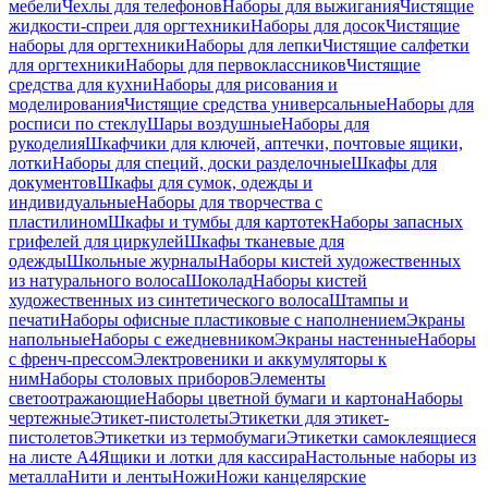
мебели
Чехлы для телефонов
Наборы для выжигания
Чистящие
жидкости-спреи для оргтехники
Наборы для досок
Чистящие
наборы для оргтехники
Наборы для лепки
Чистящие салфетки
для оргтехники
Наборы для первоклассников
Чистящие
средства для кухни
Наборы для рисования и
моделирования
Чистящие средства универсальные
Наборы для
росписи по стеклу
Шары воздушные
Наборы для
рукоделия
Шкафчики для ключей, аптечки, почтовые ящики,
лотки
Наборы для специй, доски разделочные
Шкафы для
документов
Шкафы для сумок, одежды и
индивидуальные
Наборы для творчества с
пластилином
Шкафы и тумбы для картотек
Наборы запасных
грифелей для циркулей
Шкафы тканевые для
одежды
Школьные журналы
Наборы кистей художественных
из натурального волоса
Шоколад
Наборы кистей
художественных из синтетического волоса
Штампы и
печати
Наборы офисные пластиковые с наполнением
Экраны
напольные
Наборы с ежедневником
Экраны настенные
Наборы
с френч-прессом
Электровеники и аккумуляторы к
ним
Наборы столовых приборов
Элементы
светоотражающие
Наборы цветной бумаги и картона
Наборы
чертежные
Этикет-пистолеты
Этикетки для этикет-
пистолетов
Этикетки из термобумаги
Этикетки самоклеящиеся
на листе А4
Ящики и лотки для кассира
Настольные наборы из
металла
Нити и ленты
Ножи
Ножи канцелярские