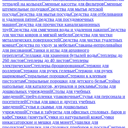
тетрадей на кольцах
Сменные кассеты для фильтров
Сменные
штемпельные подушки
Средства для мытья детской
посуды
Средства для мытья посуды
Средства для отбеливания
и удаления пятен
Средства для посудомоечных
машин
Средства для прочистки канализационных
труб
Средства для смягчения воды и удаления накипи
Средства
для чистки ковров и мягкой мебели
Средства для чистки
металлических поверхностей
Средства для чистки туалетных
комнат
Средства по уходу за мебелью
Стаканы-непроливайки
для рисования
Станки и иглы для архивного
переплета
Стеллажи для хранения бутылей воды
Степлеры до
260 листов
Степлеры до 40 листов
Степлеры
электрические
Степлеры-брошюровщики
Стержни для
роллеров
Стержни для ручек гелевые
Стержни для ручек
шариковые
Стиральные порошки
Стержни к клеевым
пистолетам
Стиральные порошки для детского белья
Стойки
напольные для каталогов, журналов и рекламы
Столы для
дошкольных учреждений
Столы для учебных
заведений
Стрейч-пленки упаковочные
Стулья для персонала и
посетителей
Стулья для школ и других учебных
заведений
Стулья и скамьи для дошкольных
учреждений
Стулья и табуреты для офисных столовых, баров и
кафе
Стяжки (хомуты)
Сумки из натуральной кожи
Сумки
инкассаторские и мешки для монет
Сушилки для
продуктов
Сушилки для столовых приборов и посуды
Счетные