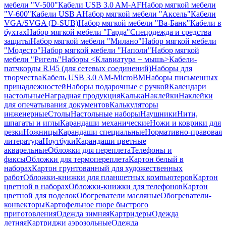
мебели "V-500"
Кабели USB 3.0 AM-AF
Набор мягкой мебели
"V-600"
Кабели USB A
Набор мягкой мебели "Аксель"
Кабели
VGA/SVGA (D-SUB)
Набор мягкой мебели "Ва-Банк"
Кабели в
бухтах
Набор мягкой мебели "Гарда"
Спецодежда и средства
защиты
Набор мягкой мебели "Милано"
Набор мягкой мебели
"Модесто"
Набор мягкой мебели "Наполи"
Набор мягкой
мебели "Ригель"
Наборы <Клавиатура + мышь>
Кабели-
патчкорды RJ45 (для сетевых соединений)
Наборы для
творчества
Кабель USB 3.0 AM-MicroBM
Наборы письменных
принадлежностей
Наборы подарочные с ручкой
Календари
настольные
Наградная продукция
Калька
Наклейки
Наклейки
для опечатывания документов
Калькуляторы
инженерные
Столы
Настольные наборы
Наушники
Нити,
шпагаты и иглы
Карандаши механические
Ножи и коврики для
резки
Ножницы
Карандаши специальные
Нормативно-правовая
литература
Ноутбуки
Карандаши цветные
акварельные
Обложки для переплета
Телефоны и
факсы
Обложки для термопереплета
Картон белый в
наборах
Картон грунтованный для художественных
работ
Обложки-книжки для планшетных компьютеров
Картон
цветной в наборах
Обложки-книжки для телефонов
Картон
цветной для поделок
Обогреватели масляные
Обогреватели-
конвекторы
Картофельное пюре быстрого
приготовления
Одежда зимняя
Картридеры
Одежда
летняя
Картриджи аэрозольные
Одежда