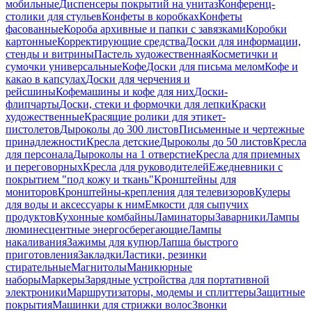
мобильные
Диспенсеры покрытий на унитаз
Конференц-
столики для стульев
Конфеты в коробках
Конфеты
фасованные
Короба архивные и папки с завязками
Коробки
картонные
Корректирующие средства
Доски для информации,
стенды и витрины
Пастель художественная
Косметички и
сумочки универсальные
Кофе
Доски для письма мелом
Кофе и
какао в капсулах
Доски для черчения и
рейсшины
Кофемашины и кофе для них
Доски-
флипчарты
Доски, стеки и формочки для лепки
Краски
художественные
Красящие ролики для этикет-
пистолетов
Дыроколы до 300 листов
Письменные и чертежные
принадлежности
Кресла детские
Дыроколы до 50 листов
Кресла
для персонала
Дыроколы на 1 отверстие
Кресла для приемных
и переговорных
Кресла для руководителей
Ежедневники с
покрытием "под кожу и ткань"
Кронштейны для
мониторов
Кронштейны-крепления для телевизоров
Кулеры
для воды и аксессуары к ним
Емкости для сыпучих
продуктов
Кухонные комбайны
Ламинаторы
Заварники
Лампы
люминесцентные энергосберегающие
Лампы
накаливания
Зажимы для купюр
Лапша быстрого
приготовления
Закладки
Ластики, резинки
стирательные
Магнитолы
Маникюрные
наборы
Маркеры
Зарядные устройства для портативной
электроники
Маршрутизаторы, модемы и сплиттеры
Защитные
покрытия
Машинки для стрижки волос
Звонки