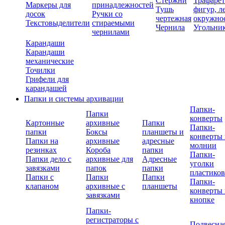
Стержни
Трафаре
Маркеры для
принадлежностей
Тушь
фигур, л
досок
Ручки со
чертежная
окружно
Текстовыделители
стираемыми
Чернила
Угольни
чернилами
Карандаши
Карандаши
механические
Точилки
Грифели для
карандашей
Папки и системы архивации
Папки-
Папки
конверты
Картонные
архивные
Папки
Папки-
папки
Боксы
планшеты и
конверты 
Папки на
архивные
адресные
молнии
резинках
Короба
папки
Папки-
Папки дело с
архивные для
Адресные
уголки
завязками
папок
папки
пластико
Папки с
Папки
Папки
Папки-
клапаном
архивные с
планшеты
конверты 
завязками
кнопке
Папки-
регистраторы с
Подвесна