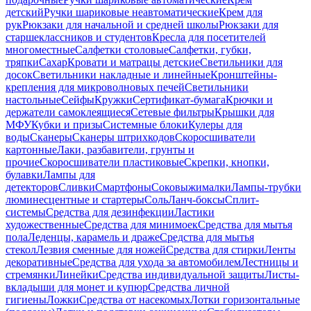
детский
Ручки шариковые неавтоматические
Крем для
рук
Рюкзаки для начальной и средней школы
Рюкзаки для
старшеклассников и студентов
Кресла для посетителей
многоместные
Салфетки столовые
Салфетки, губки,
тряпки
Сахар
Кровати и матрацы детские
Светильники для
досок
Светильники накладные и линейные
Кронштейны-
крепления для микроволновых печей
Светильники
настольные
Сейфы
Кружки
Сертификат-бумага
Крючки и
держатели самоклеящиеся
Сетевые фильтры
Крышки для
МФУ
Кубки и призы
Системные блоки
Кулеры для
воды
Сканеры
Сканеры штрихкодов
Скоросшиватели
картонные
Лаки, разбавители, грунты и
прочие
Скоросшиватели пластиковые
Скрепки, кнопки,
булавки
Лампы для
детекторов
Сливки
Смартфоны
Соковыжималки
Лампы-трубки
люминесцентные и стартеры
Соль
Ланч-боксы
Сплит-
системы
Средства для дезинфекции
Ластики
художественные
Средства для минимоек
Средства для мытья
пола
Леденцы, карамель и драже
Средства для мытья
стекол
Лезвия сменные для ножей
Средства для стирки
Ленты
декоративные
Средства для ухода за автомобилем
Лестницы и
стремянки
Линейки
Средства индивидуальной защиты
Листы-
вкладыши для монет и купюр
Средства личной
гигиены
Ложки
Средства от насекомых
Лотки горизонтальные