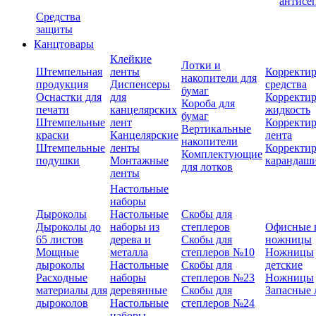
антисе
Средства
защиты
Канцтовары
Клейкие
Лотки и
Штемпельная
ленты
Корректи
накопители для
продукция
Диспенсеры
средства
бумаг
Оснастки для
для
Корректи
Короба для
печати
канцелярских
жидкость
бумаг
Штемпельные
лент
Корректи
Вертикальные
краски
Канцелярские
лента
накопители
Штемпельные
ленты
Корректи
Комплектующие
подушки
Монтажные
карандаш
для лотков
ленты
Настольные
наборы
Дыроколы
Настольные
Скобы для
Дыроколы до
наборы из
степлеров
Офисные 
65 листов
дерева и
Скобы для
ножницы
Мощные
металла
степлеров №10
Ножницы
дыроколы
Настольные
Скобы для
детские
Расходные
наборы
степлеров №23
Ножницы
материалы для
деревянные
Скобы для
Запасные 
дыроколов
Настольные
степлеров №24
наборы