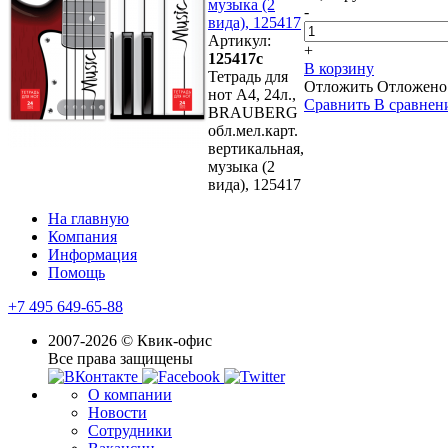
музыка (2
-
вида), 125417
Артикул:
+
125417с
В корзину
Тетрадь для
Отложить
Отложено
нот А4, 24л.,
Сравнить
В сравнен
BRAUBERG
обл.мел.карт.
вертикальная,
музыка (2
вида), 125417
На главную
Компания
Информация
Помощь
+7 495 649-65-88
2007-2026 © Квик-офис
Все права защищены
О компании
Новости
Сотрудники