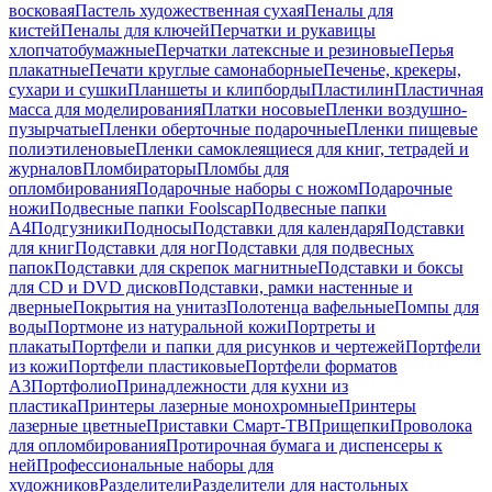
восковая
Пастель художественная сухая
Пеналы для
кистей
Пеналы для ключей
Перчатки и рукавицы
хлопчатобумажные
Перчатки латексные и резиновые
Перья
плакатные
Печати круглые самонаборные
Печенье, крекеры,
сухари и сушки
Планшеты и клипборды
Пластилин
Пластичная
масса для моделирования
Платки носовые
Пленки воздушно-
пузырчатые
Пленки оберточные подарочные
Пленки пищевые
полиэтиленовые
Пленки самоклеящиеся для книг, тетрадей и
журналов
Пломбираторы
Пломбы для
опломбирования
Подарочные наборы с ножом
Подарочные
ножи
Подвесные папки Foolscap
Подвесные папки
А4
Подгузники
Подносы
Подставки для календаря
Подставки
для книг
Подставки для ног
Подставки для подвесных
папок
Подставки для скрепок магнитные
Подставки и боксы
для CD и DVD дисков
Подставки, рамки настенные и
дверные
Покрытия на унитаз
Полотенца вафельные
Помпы для
воды
Портмоне из натуральной кожи
Портреты и
плакаты
Портфели и папки для рисунков и чертежей
Портфели
из кожи
Портфели пластиковые
Портфели форматов
А3
Портфолио
Принадлежности для кухни из
пластика
Принтеры лазерные монохромные
Принтеры
лазерные цветные
Приставки Смарт-ТВ
Прищепки
Проволока
для опломбирования
Протирочная бумага и диспенсеры к
ней
Профессиональные наборы для
художников
Разделители
Разделители для настольных