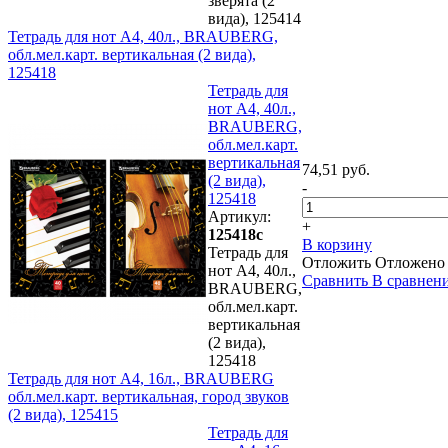
зверята (2
вида), 125414
Тетрадь для нот А4, 40л., BRAUBERG,
обл.мел.карт. вертикальная (2 вида),
125418
Тетрадь для
нот А4, 40л.,
BRAUBERG,
обл.мел.карт.
вертикальная
74,51 руб.
(2 вида),
-
125418
Артикул:
+
125418с
В корзину
Тетрадь для
Отложить
Отложено
нот А4, 40л.,
Сравнить
В сравнен
BRAUBERG,
обл.мел.карт.
вертикальная
(2 вида),
125418
Тетрадь для нот А4, 16л., BRAUBERG
обл.мел.карт. вертикальная, город звуков
(2 вида), 125415
Тетрадь для