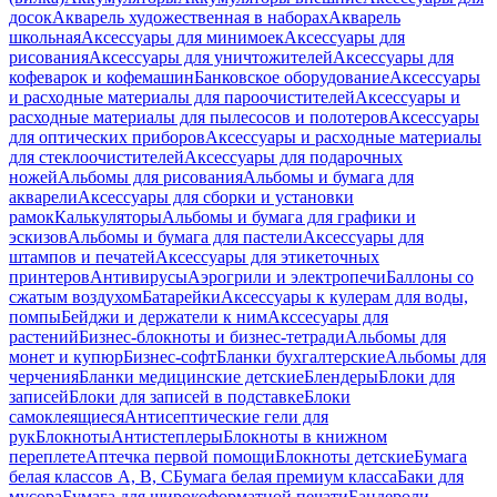
досок
Акварель художественная в наборах
Акварель
школьная
Аксессуары для минимоек
Аксессуары для
рисования
Аксессуары для уничтожителей
Аксессуары для
кофеварок и кофемашин
Банковское оборудование
Аксессуары
и расходные материалы для пароочистителей
Аксессуары и
расходные материалы для пылесосов и полотеров
Аксессуары
для оптических приборов
Аксессуары и расходные материалы
для стеклоочистителей
Аксессуары для подарочных
ножей
Альбомы для рисования
Альбомы и бумага для
акварели
Аксессуары для сборки и установки
рамок
Калькуляторы
Альбомы и бумага для графики и
эскизов
Альбомы и бумага для пастели
Аксессуары для
штампов и печатей
Аксессуары для этикеточных
принтеров
Антивирусы
Аэрогрили и электропечи
Баллоны со
сжатым воздухом
Батарейки
Аксессуары к кулерам для воды,
помпы
Бейджи и держатели к ним
Акссесуары для
растений
Бизнес-блокноты и бизнес-тетради
Альбомы для
монет и купюр
Бизнес-софт
Бланки бухгалтерские
Альбомы для
черчения
Бланки медицинские детские
Блендеры
Блоки для
записей
Блоки для записей в подставке
Блоки
самоклеящиеся
Антисептические гели для
рук
Блокноты
Антистеплеры
Блокноты в книжном
переплете
Аптечка первой помощи
Блокноты детские
Бумага
белая классов А, В, С
Бумага белая премиум класса
Баки для
мусора
Бумага для широкоформатной печати
Бандероли,