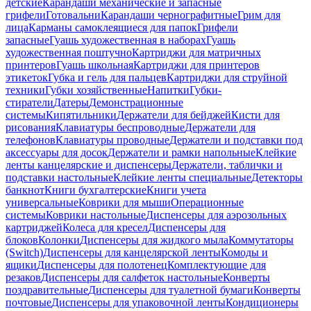
детские
Карандаши механические и запасные
грифели
Готовальни
Карандаши чернографитные
Грим для
лица
Карманы самоклеящиеся для папок
Грифели
запасные
Гуашь художественная в наборах
Гуашь
художественная поштучно
Картриджи для матричных
принтеров
Гуашь школьная
Картриджи для принтеров
этикеток
Губка и гель для пальцев
Картриджи для струйной
техники
Губки хозяйственные
Напитки
Губки-
стиратели
Датеры
Демонстрационные
системы
Кипятильники
Держатели для бейджей
Кисти для
рисования
Клавиатуры беспроводные
Держатели для
телефонов
Клавиатуры проводные
Держатели и подставки под
аксессуары для досок
Держатели и рамки напольные
Клейкие
ленты канцелярские и диспенсеры
Держатели, таблички и
подставки настольные
Клейкие ленты специальные
Детекторы
банкнот
Книги бухгалтерские
Книги учета
универсальные
Коврики для мыши
Операционные
системы
Коврики настольные
Диспенсеры для аэрозольных
картриджей
Колеса для кресел
Диспенсеры для
блоков
Колонки
Диспенсеры для жидкого мыла
Коммутаторы
(Switch)
Диспенсеры для канцелярской ленты
Комоды и
ящики
Диспенсеры для полотенец
Комплектующие для
резаков
Диспенсеры для салфеток настольные
Конверты
поздравительные
Диспенсеры для туалетной бумаги
Конверты
почтовые
Диспенсеры для упаковочной ленты
Кондиционеры