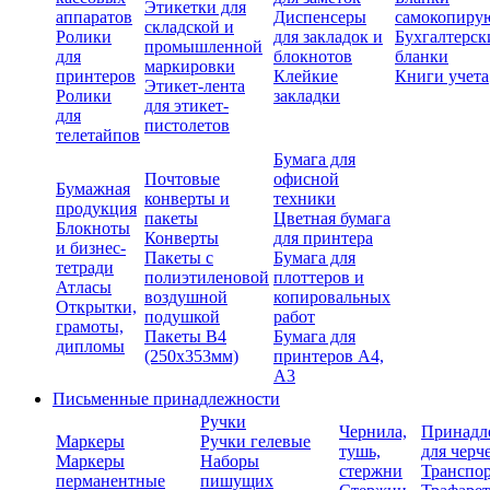
Этикетки для
аппаратов
Диспенсеры
самокопиру
складской и
Ролики
для закладок и
Бухгалтерск
промышленной
для
блокнотов
бланки
маркировки
принтеров
Клейкие
Книги учета
Этикет-лента
Ролики
закладки
для этикет-
для
пистолетов
телетайпов
Бумага для
Почтовые
офисной
Бумажная
конверты и
техники
продукция
пакеты
Цветная бумага
Блокноты
Конверты
для принтера
и бизнес-
Пакеты с
Бумага для
тетради
полиэтиленовой
плоттеров и
Атласы
воздушной
копировальных
Открытки,
подушкой
работ
грамоты,
Пакеты В4
Бумага для
дипломы
(250х353мм)
принтеров А4,
А3
Письменные принадлежности
Ручки
Чернила,
Принадл
Маркеры
Ручки гелевые
тушь,
для черч
Маркеры
Наборы
стержни
Транспо
перманентные
пишущих