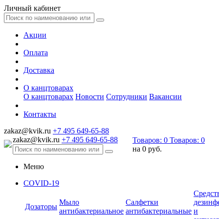
Личный кабинет
Акции
Оплата
Доставка
О канцтоварах
О канцтоварах
Новости
Сотрудники
Вакансии
Контакты
zakaz@kvik.ru
+7 495 649-65-88
zakaz@kvik.ru
+7 495 649-65-88
Товаров:
0
Товаров:
0
на
0 руб.
Меню
COVID-19
Средст
Мыло
Салфетки
дезинф
Дозаторы
антибактериальное
антибактериальные
и