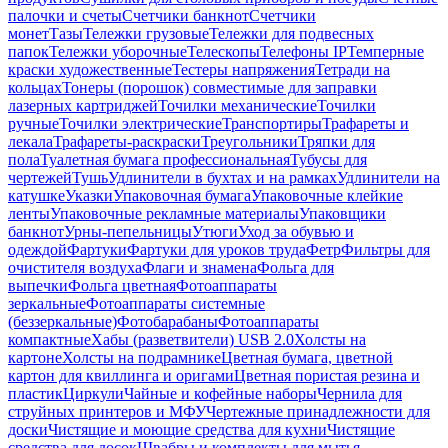
палочки и счеты
Счетчики банкнот
Счетчики
монет
Тазы
Тележки грузовые
Тележки для подвесных
папок
Тележки уборочные
Телескопы
Телефоны IP
Темперные
краски художественные
Тестеры напряжения
Тетради на
кольцах
Тонеры (порошок) совместимые для заправки
лазерных картриджей
Точилки механические
Точилки
ручные
Точилки электрические
Транспортиры
Трафареты и
лекала
Трафареты-раскраски
Треугольники
Тряпки для
пола
Туалетная бумага профессиональная
Тубусы для
чертежей
Тушь
Удлинители в бухтах и на рамках
Удлинители на
катушке
Указки
Упаковочная бумага
Упаковочные клейкие
ленты
Упаковочные рекламные материалы
Упаковщики
банкнот
Урны-пепельницы
Утюги
Уход за обувью и
одеждой
Фартуки
Фартуки для уроков труда
Фетр
Фильтры для
очистителя воздуха
Флаги и знамена
Фольга для
выпечки
Фольга цветная
Фотоаппараты
зеркальные
Фотоаппараты системные
(беззеркальные)
Фотобарабаны
Фотоаппараты
компактные
Хабы (разветвители) USB 2.0
Холсты на
картоне
Холсты на подрамнике
Цветная бумага, цветной
картон для квиллинга и оригами
Цветная пористая резина и
пластик
Циркули
Чайные и кофейные наборы
Чернила для
струйных принтеров и МФУ
Чертежные принадлежности для
доски
Чистящие и моющие средства для кухни
Чистящие
средства для досок
Швабры и комплекты для мытья