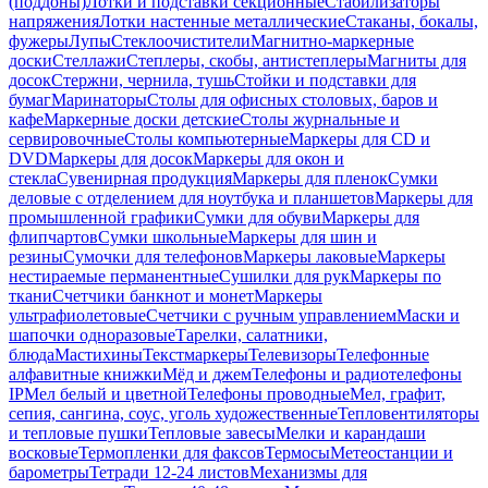
(поддоны)
Лотки и подставки секционные
Стабилизаторы
напряжения
Лотки настенные металлические
Стаканы, бокалы,
фужеры
Лупы
Стеклоочистители
Магнитно-маркерные
доски
Стеллажи
Степлеры, скобы, антистеплеры
Магниты для
досок
Стержни, чернила, тушь
Стойки и подставки для
бумаг
Маринаторы
Столы для офисных столовых, баров и
кафе
Маркерные доски детские
Столы журнальные и
сервировочные
Столы компьютерные
Маркеры для CD и
DVD
Маркеры для досок
Маркеры для окон и
стекла
Сувенирная продукция
Маркеры для пленок
Сумки
деловые с отделением для ноутбука и планшетов
Маркеры для
промышленной графики
Сумки для обуви
Маркеры для
флипчартов
Сумки школьные
Маркеры для шин и
резины
Сумочки для телефонов
Маркеры лаковые
Маркеры
нестираемые перманентные
Сушилки для рук
Маркеры по
ткани
Счетчики банкнот и монет
Маркеры
ультрафиолетовые
Счетчики с ручным управлением
Маски и
шапочки одноразовые
Тарелки, салатники,
блюда
Мастихины
Текстмаркеры
Телевизоры
Телефонные
алфавитные книжки
Мёд и джем
Телефоны и радиотелефоны
IP
Мел белый и цветной
Телефоны проводные
Мел, графит,
сепия, сангина, соус, уголь художественные
Тепловентиляторы
и тепловые пушки
Тепловые завесы
Мелки и карандаши
восковые
Термопленки для факсов
Термосы
Метеостанции и
барометры
Тетради 12-24 листов
Механизмы для