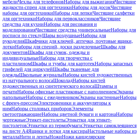
мебели
Чехлы для телефонов
Наборы для выжигания
Чистящие
жидкости-спреи для оргтехники
Наборы для досок
Чистящие
наборы для оргтехники
Наборы для лепки
Чистящие салфетки
для оргтехники
Наборы для первоклассников
Чистящие
средства для кухни
Наборы для рисования и
моделирования
Чистящие средства универсальные
Наборы для
росписи по стеклу
Шары воздушные
Наборы для
рукоделия
Шкафчики для ключей, аптечки, почтовые ящики,
лотки
Наборы для специй, доски разделочные
Шкафы для
документов
Шкафы для сумок, одежды и
индивидуальные
Наборы для творчества с
пластилином
Шкафы и тумбы для картотек
Наборы запасных
грифелей для циркулей
Шкафы тканевые для
одежды
Школьные журналы
Наборы кистей художественных
из натурального волоса
Шоколад
Наборы кистей
художественных из синтетического волоса
Штампы и
печати
Наборы офисные пластиковые с наполнением
Экраны
напольные
Наборы с ежедневником
Экраны настенные
Наборы
с френч-прессом
Электровеники и аккумуляторы к
ним
Наборы столовых приборов
Элементы
светоотражающие
Наборы цветной бумаги и картона
Наборы
чертежные
Этикет-пистолеты
Этикетки для этикет-
пистолетов
Этикетки из термобумаги
Этикетки самоклеящиеся
на листе А4
Ящики и лотки для кассира
Настольные наборы из
металла
Нити и ленты
Ножи
Ножи канцелярские