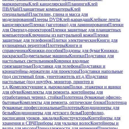
маркираторы
Клей канцелярский
Планинги
Клей
ПВА
Чай
Планшетные компьютеры
Клей
специальный
Пластилин, глина и масса для
моделирования
Плееры DVD
Клей-карандаш
Клейкие ленты
канцелярские
Пленки (заготовки) для ламинирования
Пленки
для Оверхед-проекторов
Пленки защитные для планшетных
компьютеров
Ключницы из натуральной кожи
Пленки
защитные для телефонов
Плитки электрические
Книги для
кулинарных рецептов
Плоттеры
Книги и
справочники
Книжки-пособия
Поддоны для бумаг
Книжки-
раскраски
Подметальные машины
Кнопки
Подставки для
настольных светильников
Коврики входные
грязезащитные
Подставки для телефона
Подставки и
кронштейны-держатели для проектора
Подставки напольные
(под системный блок, уничтожитель ит.д.)
Подставки
настольные (под ноутбук, монитор, принтер и
т.д.)
Комплектующие к дыроколам
Полки, этажерки и ящики
для обуви
Комплекты для ремонта, контейнеры для
отработанных чернил, стойки
Полотенца бумажные офисно-
бытовые
Комплекты для ремонта, оптические блоки
Полотенца
бумажные профессиональные
Полотеры
Кондиционеры для
белья
Кондиционеры для детского белья
Портфолио,
расписания уроков, закладки
Конструкторы
Контейнеры для
хранения и СВЧ
Приборы для укладки волос
Контейнеры и
ведра для мусора
Принадлежности для черчения
Принтеры