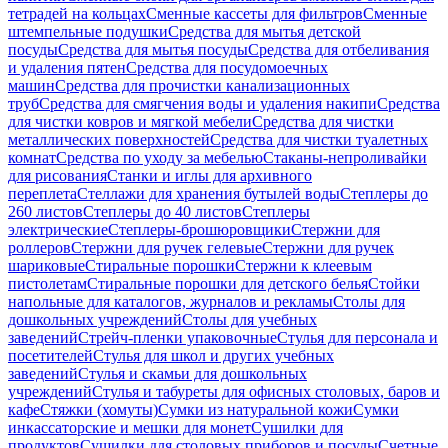
тетрадей на кольцах
Сменные кассеты для фильтров
Сменные
штемпельные подушки
Средства для мытья детской
посуды
Средства для мытья посуды
Средства для отбеливания
и удаления пятен
Средства для посудомоечных
машин
Средства для прочистки канализационных
труб
Средства для смягчения воды и удаления накипи
Средства
для чистки ковров и мягкой мебели
Средства для чистки
металлических поверхностей
Средства для чистки туалетных
комнат
Средства по уходу за мебелью
Стаканы-непроливайки
для рисования
Станки и иглы для архивного
переплета
Стеллажи для хранения бутылей воды
Степлеры до
260 листов
Степлеры до 40 листов
Степлеры
электрические
Степлеры-брошюровщики
Стержни для
роллеров
Стержни для ручек гелевые
Стержни для ручек
шариковые
Стиральные порошки
Стержни к клеевым
пистолетам
Стиральные порошки для детского белья
Стойки
напольные для каталогов, журналов и рекламы
Столы для
дошкольных учреждений
Столы для учебных
заведений
Стрейч-пленки упаковочные
Стулья для персонала и
посетителей
Стулья для школ и других учебных
заведений
Стулья и скамьи для дошкольных
учреждений
Стулья и табуреты для офисных столовых, баров и
кафе
Стяжки (хомуты)
Сумки из натуральной кожи
Сумки
инкассаторские и мешки для монет
Сушилки для
продуктов
Сушилки для столовых приборов и посуды
Счетные