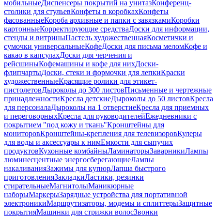
мобильные
Диспенсеры покрытий на унитаз
Конференц-
столики для стульев
Конфеты в коробках
Конфеты
фасованные
Короба архивные и папки с завязками
Коробки
картонные
Корректирующие средства
Доски для информации,
стенды и витрины
Пастель художественная
Косметички и
сумочки универсальные
Кофе
Доски для письма мелом
Кофе и
какао в капсулах
Доски для черчения и
рейсшины
Кофемашины и кофе для них
Доски-
флипчарты
Доски, стеки и формочки для лепки
Краски
художественные
Красящие ролики для этикет-
пистолетов
Дыроколы до 300 листов
Письменные и чертежные
принадлежности
Кресла детские
Дыроколы до 50 листов
Кресла
для персонала
Дыроколы на 1 отверстие
Кресла для приемных
и переговорных
Кресла для руководителей
Ежедневники с
покрытием "под кожу и ткань"
Кронштейны для
мониторов
Кронштейны-крепления для телевизоров
Кулеры
для воды и аксессуары к ним
Емкости для сыпучих
продуктов
Кухонные комбайны
Ламинаторы
Заварники
Лампы
люминесцентные энергосберегающие
Лампы
накаливания
Зажимы для купюр
Лапша быстрого
приготовления
Закладки
Ластики, резинки
стирательные
Магнитолы
Маникюрные
наборы
Маркеры
Зарядные устройства для портативной
электроники
Маршрутизаторы, модемы и сплиттеры
Защитные
покрытия
Машинки для стрижки волос
Звонки