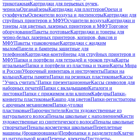
трикотажная
Картриджи для перьевых ручек,
чернила
Органайзеры
Картриджи для плоттеров
Орехи и
сухофрукты
Освежители воздуха и диспенсеры
Картриджи для
струйных принтеров и МФУ
Осушители воздуха
Картриджи и
тонеры для цветных лазерных принтеров и МФУ
Торговое
оборудование
Пакеты почтовые
Картриджи и тонеры для
черно-белых лазерных принтеров, копиров, факсов и
МФУ
Пакеты упаковочные
Картриджи с жидким
мылом
Панели и бамперы защитные для
телефонов
Картриджи-контейнеры для струйных принтеров и
МФУ
Папки и портфели для тетрадей и уроков труда
Карты
игральные
Папки и портфели из пластика и ткани
Карты Мира
и России
Уборочный инвентарь и инструменты
Папки на
кольцах
Карты памяти
Папки на резинках пластиковые
Кассы
"Учись считать"
Папки презентационные
Кассы символов для
наборных печатей
Папки с вкладышами
Каталоги и
листовки
Папки с прижимом или клипом
Кафедры
Папки-
конверты пластиковые
Кашпо для цветов
Папки-регистраторы
с арочным механизмом
Папки-уголки
пластиковые
Пароочистители
Кисти художественные из
натурального волоса
Пеналы школьные с наполнением
Кисти
художественные из синтетического волоса
Пеналы школьные
створчатые
Пеналы-косметички школьные
Переплетные
машины (брошюровщики)
Перфопапки и разделители
Клатчи
из натуральной кожи
Печенье, крекеры
Пистолеты-