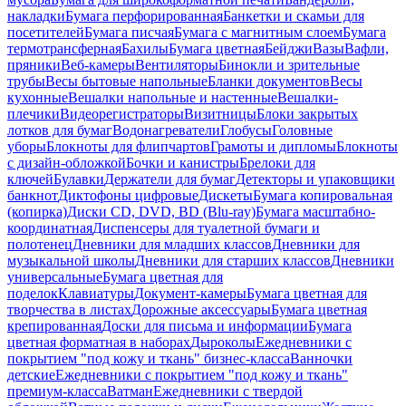
накладки
Бумага перфорированная
Банкетки и скамьи для
посетителей
Бумага писчая
Бумага с магнитным слоем
Бумага
термотрансферная
Бахилы
Бумага цветная
Бейджи
Вазы
Вафли,
пряники
Веб-камеры
Вентиляторы
Бинокли и зрительные
трубы
Весы бытовые напольные
Бланки документов
Весы
кухонные
Вешалки напольные и настенные
Вешалки-
плечики
Видеорегистраторы
Визитницы
Блоки закрытых
лотков для бумаг
Водонагреватели
Глобусы
Головные
уборы
Блокноты для флипчартов
Грамоты и дипломы
Блокноты
с дизайн-обложкой
Бочки и канистры
Брелоки для
ключей
Булавки
Держатели для бумаг
Детекторы и упаковщики
банкнот
Диктофоны цифровые
Дискеты
Бумага копировальная
(копирка)
Диски CD, DVD, BD (Blu-ray)
Бумага масштабно-
координатная
Диспенсеры для туалетной бумаги и
полотенец
Дневники для младших классов
Дневники для
музыкальной школы
Дневники для старших классов
Дневники
универсальные
Бумага цветная для
поделок
Клавиатуры
Документ-камеры
Бумага цветная для
творчества в листах
Дорожные аксессуары
Бумага цветная
крепированная
Доски для письма и информации
Бумага
цветная форматная в наборах
Дыроколы
Ежедневники с
покрытием "под кожу и ткань" бизнес-класса
Ванночки
детские
Ежедневники с покрытием "под кожу и ткань"
премиум-класса
Ватман
Ежедневники с твердой