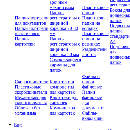
арочным
регистрат
механизмом
Пластиковые
Боксы для
Папки-
папки
подвесны
Папки-портфели
регистраторы с
Пластиковые
папок
для документов
шириной
папки на
Подвесны
Папки-портфели
корешка 70-80
кольцах
папки
пластиковые
мм
Пластиковые
стандарт
Папки-
Папки-
папки на
А4
картотеки
регистраторы с
резинках
Подставк
шириной
Разделители
для
корешка 50 мм
листов
подвесны
Самоклеящиеся
папок
карманы для
папок
Файлы и
Скоросшиватели
Картотеки и
папки
Пластиковые
компоненты
файловые
скоросшиватели
для картотек
Папки
Механизмы для
Картотеки для
файловые
скоросшивателя
карточек
для
Обложка без
Компоненты
документов
механизма
для картотек
Файлы-
вкладыши
Еще