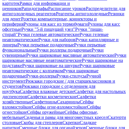
картотек
Рамки для информации и
ценников
Рапидографы
Расписание уроков
Распределители для
антигололедных реагентов
Реагенты антигололедные
Резинки
для денег
Розетки компьютерные, коннекторы и
периферия
Рулоны для касс из термобумаги
Рулоны для касс
офсетные
Ручки "5-й пишущий узел"
Ручки "пиши-
стирай"
Ручки гелевые автоматические
Ручки гелевые
неавтоматические
Ручки для наборов
Ручки капиллярные и
линеры
Ручки перьевые подарочные
Ручки перьевые
функциональные
Ручки роллеры подарочные
Ручки
сувенирные
Ручки шариковые масляные автоматические
Ручки
шариковые масляные неавтоматические
Ручки шариковые на
подставке
Ручки шариковые на шнурке
Ручки шариковые
неавтоматические с колпачком
Ручки шариковые
подарочные
Ручки-роллеры
Ручки-стилусы
Ручной
инструмент
Рюкзаки городские / для старшеклассников и
студентов
Рюкзаки городские с отделением для
ноутбука
Салфетки влажные детские
Салфетки для настольных
диспенсеров
Салфетки косметические
Салфетки
хозяйственные
Салфетницы
Сахарницы
Сейфы
взломостойкие
Сейфы огне-взломостойкие
Сейфы
огнестойкие
Сейфы оружейные
Сейфы офисные,
мебельные
Сиденья и рамы для многоместных кресел
Скатерти
столовые
Скобы для степлеров
Скрепки
Сладкие
напитки
Сменные блоки для органайзеров
Сменные блоки для