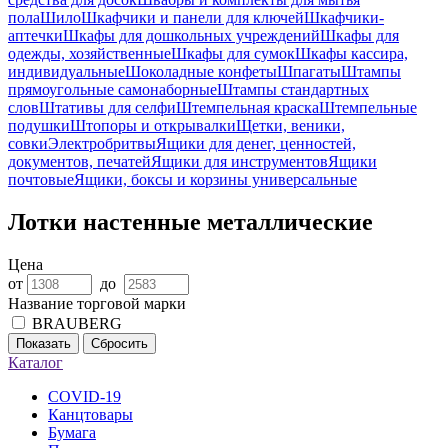
пола
Шило
Шкафчики и панели для ключей
Шкафчики-
аптечки
Шкафы для дошкольных учреждений
Шкафы для
одежды, хозяйственные
Шкафы для сумок
Шкафы кассира,
индивидуальные
Шоколадные конфеты
Шпагаты
Штампы
прямоугольные самонаборные
Штампы стандартных
слов
Штативы для селфи
Штемпельная краска
Штемпельные
подушки
Штопоры и открывалки
Щетки, веники,
совки
Электробритвы
Ящики для денег, ценностей,
документов, печатей
Ящики для инструментов
Ящики
почтовые
Ящики, боксы и корзины универсальные
Лотки настенные металлические
Цена
от
до
Название торговой марки
BRAUBERG
Показать
Сбросить
Каталог
COVID-19
Канцтовары
Бумага