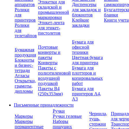
Этикетки для
аппаратов
Диспенсеры
самокопиру
складской и
Ролики
для закладок и
Бухгалтерск
промышленной
для
блокнотов
бланки
маркировки
принтеров
Клейкие
Книги учета
Этикет-лента
Ролики
закладки
для этикет-
для
пистолетов
телетайпов
Бумага для
Почтовые
офисной
Бумажная
конверты и
техники
продукция
пакеты
Цветная бумага
Блокноты
Конверты
для принтера
и бизнес-
Пакеты с
Бумага для
тетради
полиэтиленовой
плоттеров и
Атласы
воздушной
копировальных
Открытки,
подушкой
работ
грамоты,
Пакеты В4
Бумага для
дипломы
(250х353мм)
принтеров А4,
А3
Письменные принадлежности
Ручки
Чернила,
Принадл
Маркеры
Ручки гелевые
тушь,
для черч
Маркеры
Наборы
стержни
Транспо
перманентные
пишущих