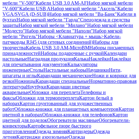
мебели "V-500"
Кабели USB 3.0 AM-AF
Набор мягкой мебели
"V-600"
Кабели USB A
Набор мягкой мебели "Аксель"
Кабели
VGA/SVGA (D-SUB)
Набор мягкой мебели "Ва-Банк"
Кабели в
бухтах
Набор мягкой мебели "Гарда"
Спецодежда и средства
защиты
Набор мягкой мебели "Милано"
Набор мягкой мебели
"Модесто"
Набор мягкой мебели "Наполи"
Набор мягкой
мебели "Ригель"
Наборы <Клавиатура + мышь>
Кабели-
патчкорды RJ45 (для сетевых соединений)
Наборы для
творчества
Кабель USB 3.0 AM-MicroBM
Наборы письменных
принадлежностей
Наборы подарочные с ручкой
Календари
настольные
Наградная продукция
Калька
Наклейки
Наклейки
для опечатывания документов
Калькуляторы
инженерные
Столы
Настольные наборы
Наушники
Нити,
шпагаты и иглы
Карандаши механические
Ножи и коврики для
резки
Ножницы
Карандаши специальные
Нормативно-правовая
литература
Ноутбуки
Карандаши цветные
акварельные
Обложки для переплета
Телефоны и
факсы
Обложки для термопереплета
Картон белый в
наборах
Картон грунтованный для художественных
работ
Обложки-книжки для планшетных компьютеров
Картон
цветной в наборах
Обложки-книжки для телефонов
Картон
цветной для поделок
Обогреватели масляные
Обогреватели-
конвекторы
Картофельное пюре быстрого
приготовления
Одежда зимняя
Картридеры
Одежда
летняя
Картриджи аэрозольные
Одежда