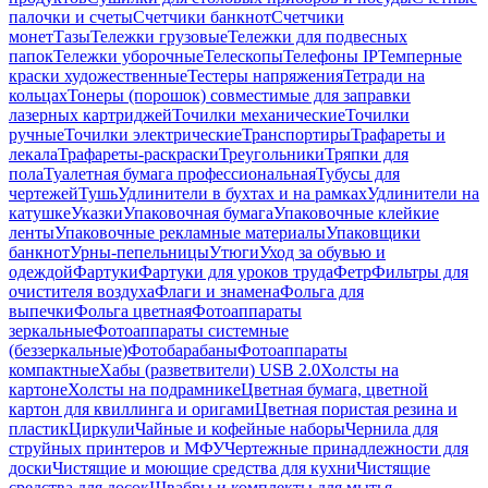
палочки и счеты
Счетчики банкнот
Счетчики
монет
Тазы
Тележки грузовые
Тележки для подвесных
папок
Тележки уборочные
Телескопы
Телефоны IP
Темперные
краски художественные
Тестеры напряжения
Тетради на
кольцах
Тонеры (порошок) совместимые для заправки
лазерных картриджей
Точилки механические
Точилки
ручные
Точилки электрические
Транспортиры
Трафареты и
лекала
Трафареты-раскраски
Треугольники
Тряпки для
пола
Туалетная бумага профессиональная
Тубусы для
чертежей
Тушь
Удлинители в бухтах и на рамках
Удлинители на
катушке
Указки
Упаковочная бумага
Упаковочные клейкие
ленты
Упаковочные рекламные материалы
Упаковщики
банкнот
Урны-пепельницы
Утюги
Уход за обувью и
одеждой
Фартуки
Фартуки для уроков труда
Фетр
Фильтры для
очистителя воздуха
Флаги и знамена
Фольга для
выпечки
Фольга цветная
Фотоаппараты
зеркальные
Фотоаппараты системные
(беззеркальные)
Фотобарабаны
Фотоаппараты
компактные
Хабы (разветвители) USB 2.0
Холсты на
картоне
Холсты на подрамнике
Цветная бумага, цветной
картон для квиллинга и оригами
Цветная пористая резина и
пластик
Циркули
Чайные и кофейные наборы
Чернила для
струйных принтеров и МФУ
Чертежные принадлежности для
доски
Чистящие и моющие средства для кухни
Чистящие
средства для досок
Швабры и комплекты для мытья