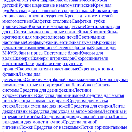
детский
Ручки шариковые неавтоматические
Крем для
рук
Рюкзаки для начальной и средней школы
Рюкзаки для
старшеклассников и студентов
Кресла для посетителей
многоместные
Салфетки столовые
Салфетки, губки,
тряпки
Сахар
Кровати и матрацы детские
Светильники для
досок
Светильники накладные и линейные
Кронштейны-
крепления для микроволновых печей
Светильники
настольные
Сейфы
Кружки
Сертификат-бумага
Крючки и
держатели самоклеящиеся
Сетевые фильтры
Крышки для
МФУ
Кубки и призы
Системные блоки
Кулеры для
воды
Сканеры
Сканеры штрихкодов
Скоросшиватели
картонные
Лаки, разбавители, грунты и
прочие
Скоросшиватели пластиковые
Скрепки, кнопки,
булавки
Лампы для
детекторов
Сливки
Смартфоны
Соковыжималки
Лампы-трубки
люминесцентные и стартеры
Соль
Ланч-боксы
Сплит-
системы
Средства для дезинфекции
Ластики
художественные
Средства для минимоек
Средства для мытья
пола
Леденцы, карамель и драже
Средства для мытья
стекол
Лезвия сменные для ножей
Средства для стирки
Ленты
декоративные
Средства для ухода за автомобилем
Лестницы и
стремянки
Линейки
Средства индивидуальной защиты
Листы-
вкладыши для монет и купюр
Средства личной
гигиены
Ложки
Средства от насекомых
Лотки горизонтальные