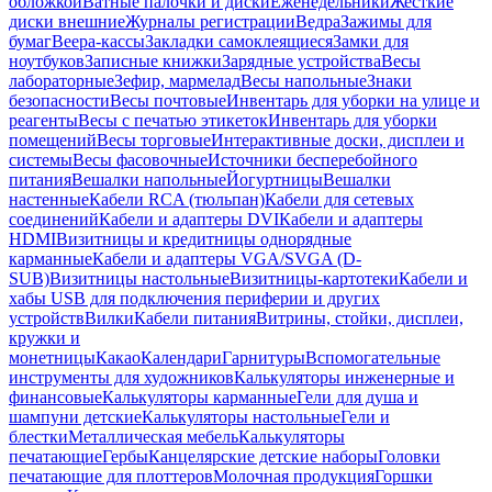
обложкой
Ватные палочки и диски
Еженедельники
Жесткие
диски внешние
Журналы регистрации
Ведра
Зажимы для
бумаг
Веера-кассы
Закладки самоклеящиеся
Замки для
ноутбуков
Записные книжки
Зарядные устройства
Весы
лабораторные
Зефир, мармелад
Весы напольные
Знаки
безопасности
Весы почтовые
Инвентарь для уборки на улице и
реагенты
Весы с печатью этикеток
Инвентарь для уборки
помещений
Весы торговые
Интерактивные доски, дисплеи и
системы
Весы фасовочные
Источники бесперебойного
питания
Вешалки напольные
Йогуртницы
Вешалки
настенные
Кабели RCA (тюльпан)
Кабели для сетевых
соединений
Кабели и адаптеры DVI
Кабели и адаптеры
HDMI
Визитницы и кредитницы однорядные
карманные
Кабели и адаптеры VGA/SVGA (D-
SUB)
Визитницы настольные
Визитницы-картотеки
Кабели и
хабы USB для подключения периферии и других
устройств
Вилки
Кабели питания
Витрины, стойки, дисплеи,
кружки и
монетницы
Какао
Календари
Гарнитуры
Вспомогательные
инструменты для художников
Калькуляторы инженерные и
финансовые
Калькуляторы карманные
Гели для душа и
шампуни детские
Калькуляторы настольные
Гели и
блестки
Металлическая мебель
Калькуляторы
печатающие
Гербы
Канцелярские детские наборы
Головки
печатающие для плоттеров
Молочная продукция
Горшки