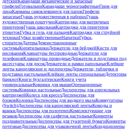
детские
Карандаши механические и запасные
грифели
Готовальни
Карандаши чернографитные
Грим для
лица
Карманы самоклеящиеся для папок
Грифели
запасные
Гуашь художественная в наборах
Гуашь
художественная поштучно
Картриджи для матричных
принтеров
Гуашь школьная
Картриджи для принтеров
этикеток
Губка и гель для пальцев
Картриджи для струйной
техники
Губки хозяйственные
Напитки
Губки-
стиратели
Датеры
Демонстрационные
системы
Кипятильники
Держатели для бейджей
Кисти для
рисования
Клавиатуры беспроводные
Держатели для
телефонов
Клавиатуры проводные
Держатели и подставки под
аксессуары для досок
Держатели и рамки напольные
Клейкие
ленты канцелярские и диспенсеры
Держатели, таблички и
подставки настольные
Клейкие ленты специальные
Детекторы
банкнот
Книги бухгалтерские
Книги учета
универсальные
Коврики для мыши
Операционные
системы
Коврики настольные
Диспенсеры для аэрозольных
картриджей
Колеса для кресел
Диспенсеры для
блоков
Колонки
Диспенсеры для жидкого мыла
Коммутаторы
(Switch)
Диспенсеры для канцелярской ленты
Комоды и
ящики
Диспенсеры для полотенец
Комплектующие для
резаков
Диспенсеры для салфеток настольные
Конверты
поздравительные
Диспенсеры для туалетной бумаги
Конверты
почтовые
Диспенсеры для упаковочной ленты
Кондиционеры