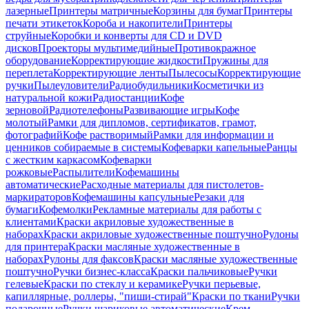
лазерные
Принтеры матричные
Корзины для бумаг
Принтеры
печати этикеток
Короба и накопители
Принтеры
струйные
Коробки и конверты для CD и DVD
дисков
Проекторы мультимедийные
Противокражное
оборудование
Корректирующие жидкости
Пружины для
переплета
Корректирующие ленты
Пылесосы
Корректирующие
ручки
Пылеуловители
Радиобудильники
Косметички из
натуральной кожи
Радиостанции
Кофе
зерновой
Радиотелефоны
Развивающие игры
Кофе
молотый
Рамки для дипломов, сертификатов, грамот,
фотографий
Кофе растворимый
Рамки для информации и
ценников собираемые в системы
Кофеварки капельные
Ранцы
с жестким каркасом
Кофеварки
рожковые
Распылители
Кофемашины
автоматические
Расходные материалы для пистолетов-
маркираторов
Кофемашины капсульные
Резаки для
бумаги
Кофемолки
Рекламные материалы для работы с
клиентами
Краски акриловые художественные в
наборах
Краски акриловые художественные поштучно
Рулоны
для принтера
Краски масляные художественные в
наборах
Рулоны для факсов
Краски масляные художественные
поштучно
Ручки бизнес-класса
Краски пальчиковые
Ручки
гелевые
Краски по стеклу и керамике
Ручки перьевые,
капиллярные, роллеры, "пиши-стирай"
Краски по ткани
Ручки
подарочные
Ручки шариковые автоматические
Крем