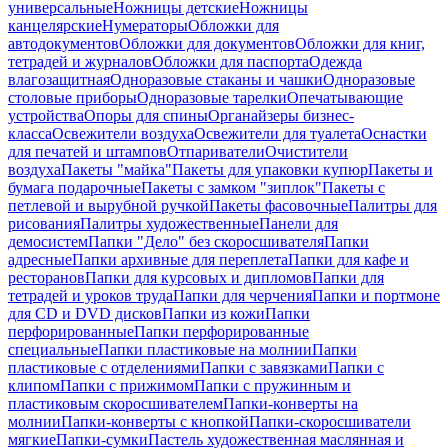
универсальные
Ножницы детские
Ножницы
канцелярские
Нумераторы
Обложки для
автодокументов
Обложки для документов
Обложки для книг,
тетрадей и журналов
Обложки для паспорта
Одежда
влагозащитная
Одноразовые стаканы и чашки
Одноразовые
столовые приборы
Одноразовые тарелки
Опечатывающие
устройства
Опоры для спины
Органайзеры бизнес-
класса
Освежители воздуха
Освежители для туалета
Оснастки
для печатей и штампов
Отпариватели
Очистители
воздуха
Пакеты "майка"
Пакеты для упаковки купюр
Пакеты и
бумага подарочные
Пакеты с замком "зиплок"
Пакеты с
петлевой и вырубной ручкой
Пакеты фасовочные
Палитры для
рисования
Палитры художественные
Панели для
демосистем
Папки "Дело" без скоросшивателя
Папки
адресные
Папки архивные для переплета
Папки для кафе и
ресторанов
Папки для курсовых и дипломов
Папки для
тетрадей и уроков труда
Папки для черчения
Папки и портмоне
для CD и DVD дисков
Папки из кожи
Папки
перфорированные
Папки перфорированные
специальные
Папки пластиковые на молнии
Папки
пластиковые с отделениями
Папки с завязками
Папки с
клипом
Папки с прижимом
Папки с пружинным и
пластиковым скоросшивателем
Папки-конверты на
молнии
Папки-конверты с кнопкой
Папки-скоросшиватели
мягкие
Папки-сумки
Пастель художественная маслянная и