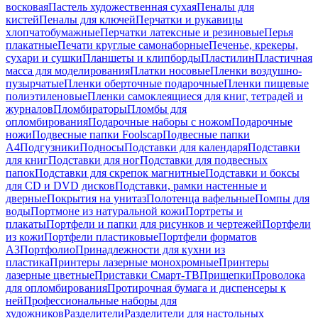
восковая
Пастель художественная сухая
Пеналы для
кистей
Пеналы для ключей
Перчатки и рукавицы
хлопчатобумажные
Перчатки латексные и резиновые
Перья
плакатные
Печати круглые самонаборные
Печенье, крекеры,
сухари и сушки
Планшеты и клипборды
Пластилин
Пластичная
масса для моделирования
Платки носовые
Пленки воздушно-
пузырчатые
Пленки оберточные подарочные
Пленки пищевые
полиэтиленовые
Пленки самоклеящиеся для книг, тетрадей и
журналов
Пломбираторы
Пломбы для
опломбирования
Подарочные наборы с ножом
Подарочные
ножи
Подвесные папки Foolscap
Подвесные папки
А4
Подгузники
Подносы
Подставки для календаря
Подставки
для книг
Подставки для ног
Подставки для подвесных
папок
Подставки для скрепок магнитные
Подставки и боксы
для CD и DVD дисков
Подставки, рамки настенные и
дверные
Покрытия на унитаз
Полотенца вафельные
Помпы для
воды
Портмоне из натуральной кожи
Портреты и
плакаты
Портфели и папки для рисунков и чертежей
Портфели
из кожи
Портфели пластиковые
Портфели форматов
А3
Портфолио
Принадлежности для кухни из
пластика
Принтеры лазерные монохромные
Принтеры
лазерные цветные
Приставки Смарт-ТВ
Прищепки
Проволока
для опломбирования
Протирочная бумага и диспенсеры к
ней
Профессиональные наборы для
художников
Разделители
Разделители для настольных