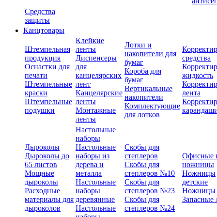
антисе
Средства
защиты
Канцтовары
Клейкие
Лотки и
Штемпельная
ленты
Корректи
накопители для
продукция
Диспенсеры
средства
бумаг
Оснастки для
для
Корректи
Короба для
печати
канцелярских
жидкость
бумаг
Штемпельные
лент
Корректи
Вертикальные
краски
Канцелярские
лента
накопители
Штемпельные
ленты
Корректи
Комплектующие
подушки
Монтажные
карандаш
для лотков
ленты
Настольные
наборы
Дыроколы
Настольные
Скобы для
Дыроколы до
наборы из
степлеров
Офисные 
65 листов
дерева и
Скобы для
ножницы
Мощные
металла
степлеров №10
Ножницы
дыроколы
Настольные
Скобы для
детские
Расходные
наборы
степлеров №23
Ножницы
материалы для
деревянные
Скобы для
Запасные 
дыроколов
Настольные
степлеров №24
наборы