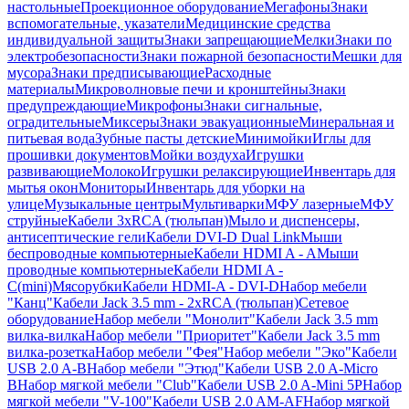
настольные
Проекционное оборудование
Мегафоны
Знаки
вспомогательные, указатели
Медицинские средства
индивидуальной защиты
Знаки запрещающие
Мелки
Знаки по
электробезопасности
Знаки пожарной безопасности
Мешки для
мусора
Знаки предписывающие
Расходные
материалы
Микроволновые печи и кронштейны
Знаки
предупреждающие
Микрофоны
Знаки сигнальные,
оградительные
Миксеры
Знаки эвакуационные
Минеральная и
питьевая вода
Зубные пасты детские
Минимойки
Иглы для
прошивки документов
Мойки воздуха
Игрушки
развивающие
Молоко
Игрушки релаксирующие
Инвентарь для
мытья окон
Мониторы
Инвентарь для уборки на
улице
Музыкальные центры
Мультиварки
МФУ лазерные
МФУ
струйные
Кабели 3xRCA (тюльпан)
Мыло и диспенсеры,
антисептические гели
Кабели DVI-D Dual Link
Мыши
беспроводные компьютерные
Кабели HDMI A - A
Мыши
проводные компьютерные
Кабели HDMI A -
C(mini)
Мясорубки
Кабели HDMI-A - DVI-D
Набор мебели
"Канц"
Кабели Jack 3.5 mm - 2xRCA (тюльпан)
Сетевое
оборудование
Набор мебели "Монолит"
Кабели Jack 3.5 mm
вилка-вилка
Набор мебели "Приоритет"
Кабели Jack 3.5 mm
вилка-розетка
Набор мебели "Фея"
Набор мебели "Эко"
Кабели
USB 2.0 A-B
Набор мебели "Этюд"
Кабели USB 2.0 A-Micro
B
Набор мягкой мебели "Club"
Кабели USB 2.0 A-Mini 5P
Набор
мягкой мебели "V-100"
Кабели USB 2.0 AM-AF
Набор мягкой