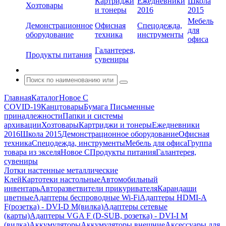
Картриджи
Ежедневники
Школа
Хозтовары
и тонеры
2016
2015
Мебель
Демонстрационное
Офисная
Спецодежда,
для
оборудование
техника
инструменты
офиса
Галантерея,
Продукты питания
сувениры
Главная
Каталог
Новое С
COVID-19
Канцтовары
Бумага
Письменные
принадлежности
Папки и системы
архивации
Хозтовары
Картриджи и тонеры
Ежедневники
2016
Школа 2015
Демонстрационное оборудование
Офисная
техника
Спецодежда, инструменты
Мебель для офиса
Группа
товара из экселя
Новое С
Продукты питания
Галантерея,
сувениры
Лотки настенные металлические
Клей
Картотеки настольные
Автомобильный
инвентарь
Авторазветвители прикуривателя
Карандаши
цветные
Адаптеры беспроводные Wi-Fi
Адаптеры HDMI-A
F(розетка) - DVI-D M(вилка)
Адаптеры сетевые
(карты)
Адаптеры VGA F (D-SUB, розетка) - DVI-I M
(вилка)
Аккумуляторы
Аккумуляторы внешние
Аксессуары для