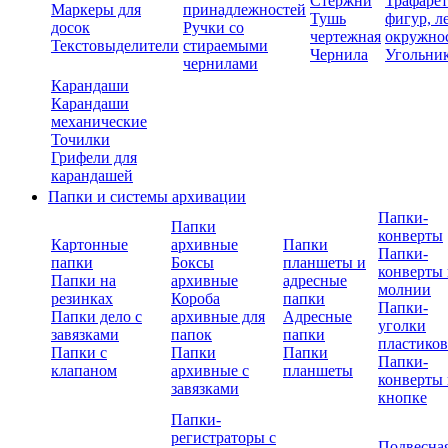
Стержни
Трафаре
Маркеры для
принадлежностей
Тушь
фигур, л
досок
Ручки со
чертежная
окружно
Текстовыделители
стираемыми
Чернила
Угольни
чернилами
Карандаши
Карандаши
механические
Точилки
Грифели для
карандашей
Папки и системы архивации
Папки-
Папки
конверты
Картонные
архивные
Папки
Папки-
папки
Боксы
планшеты и
конверты 
Папки на
архивные
адресные
молнии
резинках
Короба
папки
Папки-
Папки дело с
архивные для
Адресные
уголки
завязками
папок
папки
пластико
Папки с
Папки
Папки
Папки-
клапаном
архивные с
планшеты
конверты 
завязками
кнопке
Папки-
регистраторы с
Подвесна