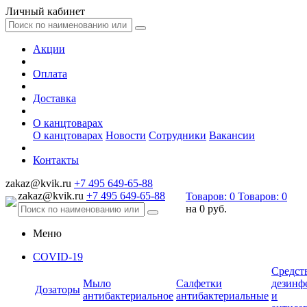
Личный кабинет
Акции
Оплата
Доставка
О канцтоварах
О канцтоварах
Новости
Сотрудники
Вакансии
Контакты
zakaz@kvik.ru
+7 495 649-65-88
zakaz@kvik.ru
+7 495 649-65-88
Товаров:
0
Товаров:
0
на
0 руб.
Меню
COVID-19
Средст
Мыло
Салфетки
дезинф
Дозаторы
антибактериальное
антибактериальные
и