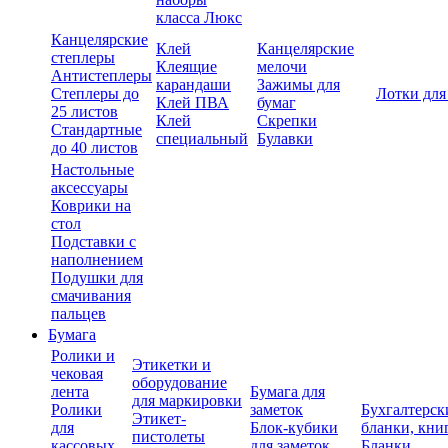
класса Люкс
Канцелярские
Клей
Канцелярские
степлеры
Клеящие
мелочи
Антистеплеры
карандаши
Зажимы для
Степлеры до
Лотки для
Клей ПВА
бумаг
25 листов
Клей
Скрепки
Стандартные
специальный
Булавки
до 40 листов
Настольные
аксессуары
Коврики на
стол
Подставки с
наполнением
Подушки для
смачивания
пальцев
Бумага
Ролики и
Этикетки и
чековая
оборудование
лента
Бумага для
для маркировки
Ролики
заметок
Бухгалтерск
Этикет-
для
Блок-кубики
бланки, кни
пистолеты
кассовых
для заметок
Бланки