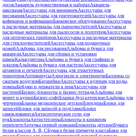
досок
Акварель художественная в наборах
Акварель
школьная
Аксессуары для минимоек
Аксессуары для
рисования
Аксессуары для уничтожителей
Аксессуары для
кофеварок и кофемашин
Банковское оборудование
Аксессуары
и расходные материалы для пароочистителей
Аксессуары и
расходные материалы для пылесосов и полотеров
Аксессуары
для оптических приборов
Аксессуары и расходные материалы
для стеклоочистителей
Аксессуары для подарочных
ножей
Альбомы для рисования
Альбомы и бумага для
акварели
Аксессуары для сборки и установки
рамок
Калькуляторы
Альбомы и бумага для графики и
эскизов
Альбомы и бумага для пастели
Аксессуары для
штампов и печатей
Аксессуары для этикеточных
принтеров
Антивирусы
Аэрогрили и электропечи
Баллоны со
сжатым воздухом
Батарейки
Аксессуары к кулерам для воды,
помпы
Бейджи и держатели к ним
Акссесуары для
растений
Бизнес-блокноты и бизнес-тетради
Альбомы для
монет и купюр
Бизнес-софт
Бланки бухгалтерские
Альбомы для
черчения
Бланки медицинские детские
Блендеры
Блоки для
записей
Блоки для записей в подставке
Блоки
самоклеящиеся
Антисептические гели для
рук
Блокноты
Антистеплеры
Блокноты в книжном
переплете
Аптечка первой помощи
Блокноты детские
Бумага
белая классов А, В, С
Бумага белая премиум класса
Баки для
мусора
Бумага для широкоформатной печати
Бандероли,