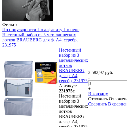
Фильтр
По популярности
По алфавиту
По цене
Настенный набор из 3 металлических
лотков BRAUBERG для ф. А4, серебр,
231975
Настенный
набор из 3
металлических
лотков
BRAUBERG
2 582,97 руб.
для ф. А4,
-
серебр, 231975
Артикул:
+
231975с
В корзину
Настенный
Отложить
Отложен
набор из 3
Сравнить
В сравне
металлических
лотков
BRAUBERG
для ф. А4,
серебр, 231975