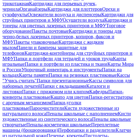
трикотажная
Картриджи для перьевых ручек,
чернила
Органайзеры
Картриджи для плоттеров
Орехи и
сухофрукты
Освежители воздуха и диспенсеры
Картриджи для
струйных принтеров и МФУ
Осушители воздуха
Картриджи и
тонеры для цветных лазерных принтеров и МФУ
Торговое
оборудование
Пакеты почтовые
Картриджи и тонеры для
черно-белых лазерных принтеров, копиров, факсов и
МФУ
Пакеты упаковочные
Картриджи с жидким
мылом
Панели и бамперы защитные для
телефонов
Картриджи-контейнеры для струйных принтеров и
МФУ
Папки и портфели для тетрадей и уроков труда
Карты
игральные
Папки и портфели из пластика и ткани
Карты Мира
и России
Уборочный инвентарь и инструменты
Папки на
кольцах
Карты памяти
Папки на резинках пластиковые
Кассы
"Учись считать"
Папки презентационные
Кассы символов для
наборных печатей
Папки с вкладышами
Каталоги и
листовки
Папки с прижимом или клипом
Кафедры
Папки-
конверты пластиковые
Кашпо для цветов
Папки-регистраторы
с арочным механизмом
Папки-уголки
пластиковые
Пароочистители
Кисти художественные из
натурального волоса
Пеналы школьные с наполнением
Кисти
художественные из синтетического волоса
Пеналы школьные
створчатые
Пеналы-косметички школьные
Переплетные
машины (брошюровщики)
Перфопапки и разделители
Клатчи
из натуральной кожи
Печенье, крекеры
Пистолеты-