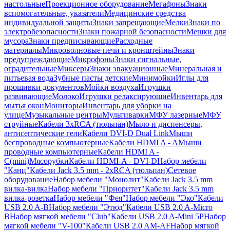
настольные
Проекционное оборудование
Мегафоны
Знаки
вспомогательные, указатели
Медицинские средства
индивидуальной защиты
Знаки запрещающие
Мелки
Знаки по
электробезопасности
Знаки пожарной безопасности
Мешки для
мусора
Знаки предписывающие
Расходные
материалы
Микроволновые печи и кронштейны
Знаки
предупреждающие
Микрофоны
Знаки сигнальные,
оградительные
Миксеры
Знаки эвакуационные
Минеральная и
питьевая вода
Зубные пасты детские
Минимойки
Иглы для
прошивки документов
Мойки воздуха
Игрушки
развивающие
Молоко
Игрушки релаксирующие
Инвентарь для
мытья окон
Мониторы
Инвентарь для уборки на
улице
Музыкальные центры
Мультиварки
МФУ лазерные
МФУ
струйные
Кабели 3xRCA (тюльпан)
Мыло и диспенсеры,
антисептические гели
Кабели DVI-D Dual Link
Мыши
беспроводные компьютерные
Кабели HDMI A - A
Мыши
проводные компьютерные
Кабели HDMI A -
C(mini)
Мясорубки
Кабели HDMI-A - DVI-D
Набор мебели
"Канц"
Кабели Jack 3.5 mm - 2xRCA (тюльпан)
Сетевое
оборудование
Набор мебели "Монолит"
Кабели Jack 3.5 mm
вилка-вилка
Набор мебели "Приоритет"
Кабели Jack 3.5 mm
вилка-розетка
Набор мебели "Фея"
Набор мебели "Эко"
Кабели
USB 2.0 A-B
Набор мебели "Этюд"
Кабели USB 2.0 A-Micro
B
Набор мягкой мебели "Club"
Кабели USB 2.0 A-Mini 5P
Набор
мягкой мебели "V-100"
Кабели USB 2.0 AM-AF
Набор мягкой