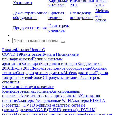
Картриджи
Ежедневники
Школа
Хозтовары
и тонеры
2016
2015
Мебель
Демонстрационное
Офисная
Спецодежда,
для
оборудование
техника
инструменты
офиса
Галантерея,
Продукты питания
сувениры
Главная
Каталог
Новое С
COVID-19
Канцтовары
Бумага
Письменные
принадлежности
Папки и системы
архивации
Хозтовары
Картриджи и тонеры
Ежедневники
2016
Школа 2015
Демонстрационное оборудование
Офисная
техника
Спецодежда, инструменты
Мебель для офиса
Группа
товара из экселя
Новое С
Продукты питания
Галантерея,
сувениры
Краски по стеклу и керамике
Клей
Картотеки настольные
Автомобильный
инвентарь
Авторазветвители прикуривателя
Карандаши
цветные
Адаптеры беспроводные Wi-Fi
Адаптеры HDMI-A
F(розетка) - DVI-D M(вилка)
Адаптеры сетевые
(карты)
Адаптеры VGA F (D-SUB, розетка) - DVI-I M
(вилка)
Аккумуляторы
Аккумуляторы внешние
Аксессуары для