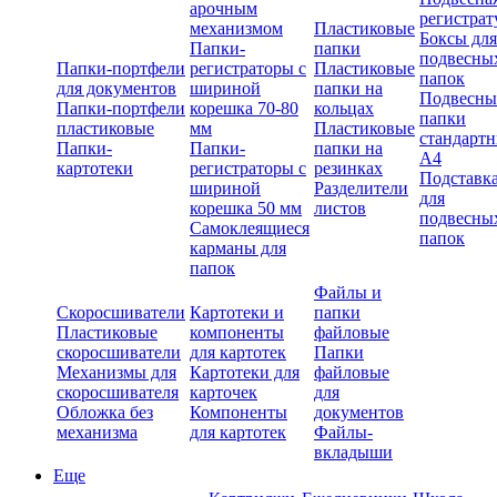
арочным
регистрат
механизмом
Пластиковые
Боксы для
Папки-
папки
подвесны
Папки-портфели
регистраторы с
Пластиковые
папок
для документов
шириной
папки на
Подвесны
Папки-портфели
корешка 70-80
кольцах
папки
пластиковые
мм
Пластиковые
стандарт
Папки-
Папки-
папки на
А4
картотеки
регистраторы с
резинках
Подставк
шириной
Разделители
для
корешка 50 мм
листов
подвесны
Самоклеящиеся
папок
карманы для
папок
Файлы и
Скоросшиватели
Картотеки и
папки
Пластиковые
компоненты
файловые
скоросшиватели
для картотек
Папки
Механизмы для
Картотеки для
файловые
скоросшивателя
карточек
для
Обложка без
Компоненты
документов
механизма
для картотек
Файлы-
вкладыши
Еще