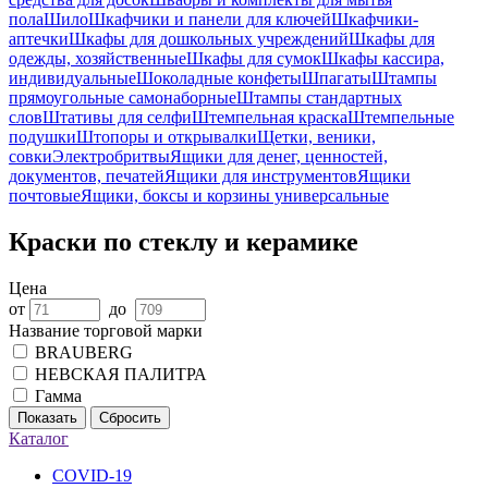
пола
Шило
Шкафчики и панели для ключей
Шкафчики-
аптечки
Шкафы для дошкольных учреждений
Шкафы для
одежды, хозяйственные
Шкафы для сумок
Шкафы кассира,
индивидуальные
Шоколадные конфеты
Шпагаты
Штампы
прямоугольные самонаборные
Штампы стандартных
слов
Штативы для селфи
Штемпельная краска
Штемпельные
подушки
Штопоры и открывалки
Щетки, веники,
совки
Электробритвы
Ящики для денег, ценностей,
документов, печатей
Ящики для инструментов
Ящики
почтовые
Ящики, боксы и корзины универсальные
Краски по стеклу и керамике
Цена
от
до
Название торговой марки
BRAUBERG
НЕВСКАЯ ПАЛИТРА
Гамма
Показать
Сбросить
Каталог
COVID-19