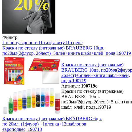
Фильтр
По популярности
По алфавиту
По цене
Краски по стеклу (витражные) BRAUBERG 10цв.
по20мл(2флуор, 2блест)+5плен+книга шабл+клей, подв,190719
Краски по стеклу (витражные)
BRAUBERG 10цв. по20мл(2флуор
2блест)+5плен+книга шабл+клей,
подв,190719
Артикул:
190719с
Краски по стеклу (витражные)
BRAUBERG 10цв.
по20мл(2флуор,2блест)+5плен+кн
шабл+клей, подв,190719
Краски по стеклу (витражные) BRAUBERG 6цв.
по 20мл. (1флуор)+ 1пленка+12шаблонов,
европодвес, 190718