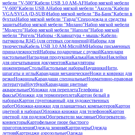
мебели "V-500"
Кабели USB 3.0 AM-AF
Набор мягкой мебели
"V-600"
Кабели USB A
Набор мягкой мебели "Аксель"
Кабели
VGA/SVGA (D-SUB)
Набор мягкой мебели "Ва-Банк"
Кабели в
бухтах
Набор мягкой мебели "Гарда"
Спецодежда и средства
защиты
Набор мягкой мебели "Милано"
Набор мягкой мебели
"Модесто"
Набор мягкой мебели "Наполи"
Набор мягкой
мебели "Ригель"
Наборы <Клавиатура + мышь>
Кабели-
патчкорды RJ45 (для сетевых соединений)
Наборы для
творчества
Кабель USB 3.0 AM-MicroBM
Наборы письменных
принадлежностей
Наборы подарочные с ручкой
Календари
настольные
Наградная продукция
Калька
Наклейки
Наклейки
для опечатывания документов
Калькуляторы
инженерные
Столы
Настольные наборы
Наушники
Нити,
шпагаты и иглы
Карандаши механические
Ножи и коврики для
резки
Ножницы
Карандаши специальные
Нормативно-правовая
литература
Ноутбуки
Карандаши цветные
акварельные
Обложки для переплета
Телефоны и
факсы
Обложки для термопереплета
Картон белый в
наборах
Картон грунтованный для художественных
работ
Обложки-книжки для планшетных компьютеров
Картон
цветной в наборах
Обложки-книжки для телефонов
Картон
цветной для поделок
Обогреватели масляные
Обогреватели-
конвекторы
Картофельное пюре быстрого
приготовления
Одежда зимняя
Картридеры
Одежда
летняя
Картриджи аэрозольные
Одежда