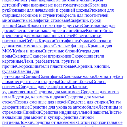
детский
Ручки шариковые неавтоматические
Крем для
рук
Рюкзаки для начальной и средней школы
Рюкзаки для
старшеклассников и студентов
Кресла для посетителей
многоместные
Салфетки столовые
Салфетки, губки,
тряпки
Сахар
Кровати и матрацы детские
Светильники для
досок
Светильники накладные и линейные
Кронштейны-
крепления для микроволновых печей
Светильники
настольные
Сейфы
Кружки
Сертификат-бумага
Крючки и
держатели самоклеящиеся
Сетевые фильтры
Крышки для
МФУ
Кубки и призы
Системные блоки
Кулеры для
воды
Сканеры
Сканеры штрихкодов
Скоросшиватели
картонные
Лаки, разбавители, грунты и
прочие
Скоросшиватели пластиковые
Скрепки, кнопки,
булавки
Лампы для
детекторов
Сливки
Смартфоны
Соковыжималки
Лампы-трубки
люминесцентные и стартеры
Соль
Ланч-боксы
Сплит-
системы
Средства для дезинфекции
Ластики
художественные
Средства для минимоек
Средства для мытья
пола
Леденцы, карамель и драже
Средства для мытья
стекол
Лезвия сменные для ножей
Средства для стирки
Ленты
декоративные
Средства для ухода за автомобилем
Лестницы и
стремянки
Линейки
Средства индивидуальной защиты
Листы-
вкладыши для монет и купюр
Средства личной
гигиены
Ложки
Средства от насекомых
Лотки горизонтальные