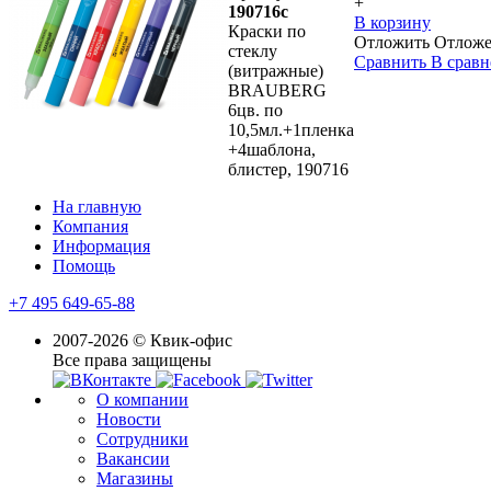
+
190716с
В корзину
Краски по
Отложить
Отлож
стеклу
Сравнить
В срав
(витражные)
BRAUBERG
6цв. по
10,5мл.+1пленка
+4шаблона,
блистер, 190716
На главную
Компания
Информация
Помощь
+7 495 649-65-88
2007-2026 © Квик-офис
Все права защищены
О компании
Новости
Сотрудники
Вакансии
Магазины