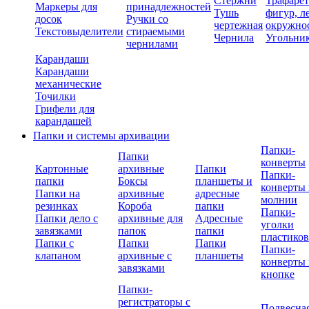
Стержни
Трафаре
Маркеры для
принадлежностей
Тушь
фигур, л
досок
Ручки со
чертежная
окружно
Текстовыделители
стираемыми
Чернила
Угольни
чернилами
Карандаши
Карандаши
механические
Точилки
Грифели для
карандашей
Папки и системы архивации
Папки-
Папки
конверты
Картонные
архивные
Папки
Папки-
папки
Боксы
планшеты и
конверты 
Папки на
архивные
адресные
молнии
резинках
Короба
папки
Папки-
Папки дело с
архивные для
Адресные
уголки
завязками
папок
папки
пластико
Папки с
Папки
Папки
Папки-
клапаном
архивные с
планшеты
конверты 
завязками
кнопке
Папки-
регистраторы с
Подвесна