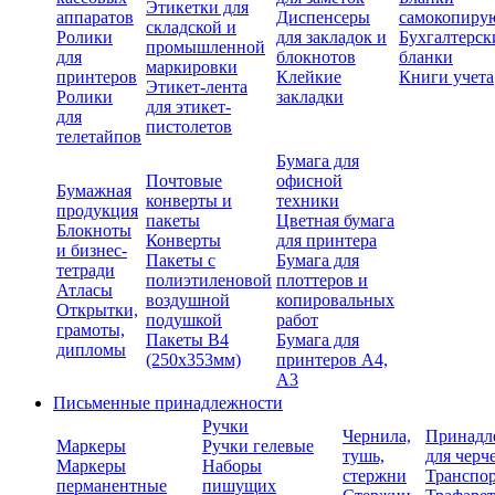
Этикетки для
аппаратов
Диспенсеры
самокопиру
складской и
Ролики
для закладок и
Бухгалтерск
промышленной
для
блокнотов
бланки
маркировки
принтеров
Клейкие
Книги учета
Этикет-лента
Ролики
закладки
для этикет-
для
пистолетов
телетайпов
Бумага для
Почтовые
офисной
Бумажная
конверты и
техники
продукция
пакеты
Цветная бумага
Блокноты
Конверты
для принтера
и бизнес-
Пакеты с
Бумага для
тетради
полиэтиленовой
плоттеров и
Атласы
воздушной
копировальных
Открытки,
подушкой
работ
грамоты,
Пакеты В4
Бумага для
дипломы
(250х353мм)
принтеров А4,
А3
Письменные принадлежности
Ручки
Чернила,
Принадл
Маркеры
Ручки гелевые
тушь,
для черч
Маркеры
Наборы
стержни
Транспо
перманентные
пишущих