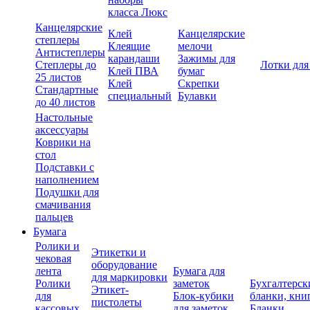
класса Люкс
Канцелярские
Клей
Канцелярские
степлеры
Клеящие
мелочи
Антистеплеры
карандаши
Зажимы для
Степлеры до
Лотки для
Клей ПВА
бумаг
25 листов
Клей
Скрепки
Стандартные
специальный
Булавки
до 40 листов
Настольные
аксессуары
Коврики на
стол
Подставки с
наполнением
Подушки для
смачивания
пальцев
Бумага
Ролики и
Этикетки и
чековая
оборудование
лента
Бумага для
для маркировки
Ролики
заметок
Бухгалтерск
Этикет-
для
Блок-кубики
бланки, кни
пистолеты
кассовых
для заметок
Бланки