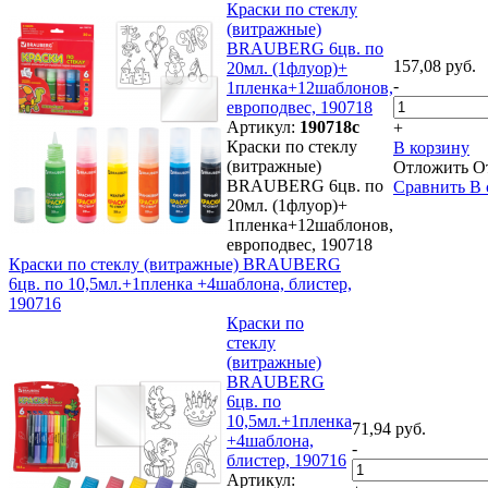
Краски по стеклу
(витражные)
BRAUBERG 6цв. по
157,08 руб.
20мл. (1флуор)+
-
1пленка+12шаблонов,
европодвес, 190718
Артикул:
190718с
+
Краски по стеклу
В корзину
(витражные)
Отложить
О
BRAUBERG 6цв. по
Сравнить
В 
20мл. (1флуор)+
1пленка+12шаблонов,
европодвес, 190718
Краски по стеклу (витражные) BRAUBERG
6цв. по 10,5мл.+1пленка +4шаблона, блистер,
190716
Краски по
стеклу
(витражные)
BRAUBERG
6цв. по
10,5мл.+1пленка
71,94 руб.
+4шаблона,
-
блистер, 190716
Артикул: