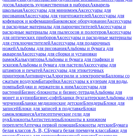
досок
Акварель художественная в наборах
Акварель
школьная
Аксессуары для минимоек
Аксессуары для
рисования
Аксессуары для уничтожителей
Аксессуары для
кофеварок и кофемашин
Банковское оборудование
Аксессуары
и расходные материалы для пароочистителей
Аксессуары и
расходные материалы для пылесосов и полотеров
Аксессуары
для оптических приборов
Аксессуары и расходные материалы
для стеклоочистителей
Аксессуары для подарочных
ножей
Альбомы для рисования
Альбомы и бумага для
акварели
Аксессуары для сборки и установки
рамок
Калькуляторы
Альбомы и бумага для графики и
эскизов
Альбомы и бумага для пастели
Аксессуары для
штампов и печатей
Аксессуары для этикеточных
принтеров
Антивирусы
Аэрогрили и электропечи
Баллоны со
сжатым воздухом
Батарейки
Аксессуары к кулерам для воды,
помпы
Бейджи и держатели к ним
Акссесуары для
растений
Бизнес-блокноты и бизнес-тетради
Альбомы для
монет и купюр
Бизнес-софт
Бланки бухгалтерские
Альбомы для
черчения
Бланки медицинские детские
Блендеры
Блоки для
записей
Блоки для записей в подставке
Блоки
самоклеящиеся
Антисептические гели для
рук
Блокноты
Антистеплеры
Блокноты в книжном
переплете
Аптечка первой помощи
Блокноты детские
Бумага
белая классов А, В, С
Бумага белая премиум класса
Баки для
мусора
Бумага для широкоформатной печати
Бандероли,