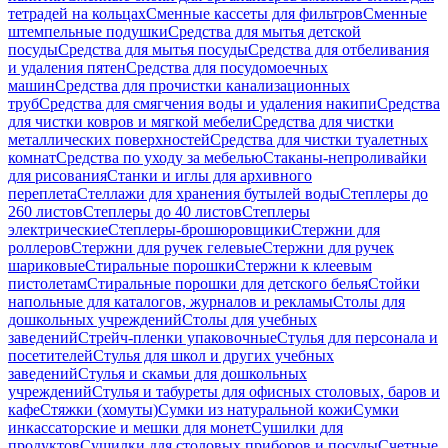
тетрадей на кольцах
Сменные кассеты для фильтров
Сменные
штемпельные подушки
Средства для мытья детской
посуды
Средства для мытья посуды
Средства для отбеливания
и удаления пятен
Средства для посудомоечных
машин
Средства для прочистки канализационных
труб
Средства для смягчения воды и удаления накипи
Средства
для чистки ковров и мягкой мебели
Средства для чистки
металлических поверхностей
Средства для чистки туалетных
комнат
Средства по уходу за мебелью
Стаканы-непроливайки
для рисования
Станки и иглы для архивного
переплета
Стеллажи для хранения бутылей воды
Степлеры до
260 листов
Степлеры до 40 листов
Степлеры
электрические
Степлеры-брошюровщики
Стержни для
роллеров
Стержни для ручек гелевые
Стержни для ручек
шариковые
Стиральные порошки
Стержни к клеевым
пистолетам
Стиральные порошки для детского белья
Стойки
напольные для каталогов, журналов и рекламы
Столы для
дошкольных учреждений
Столы для учебных
заведений
Стрейч-пленки упаковочные
Стулья для персонала и
посетителей
Стулья для школ и других учебных
заведений
Стулья и скамьи для дошкольных
учреждений
Стулья и табуреты для офисных столовых, баров и
кафе
Стяжки (хомуты)
Сумки из натуральной кожи
Сумки
инкассаторские и мешки для монет
Сушилки для
продуктов
Сушилки для столовых приборов и посуды
Счетные