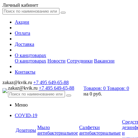
Личный кабинет
Акции
Оплата
Доставка
О канцтоварах
О канцтоварах
Новости
Сотрудники
Вакансии
Контакты
zakaz@kvik.ru
+7 495 649-65-88
zakaz@kvik.ru
+7 495 649-65-88
Товаров:
0
Товаров:
0
на
0 руб.
Меню
COVID-19
Средст
Мыло
Салфетки
дезинф
Дозаторы
антибактериальное
антибактериальные
и