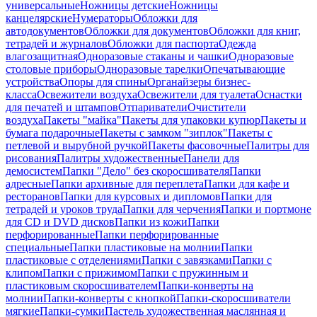
универсальные
Ножницы детские
Ножницы
канцелярские
Нумераторы
Обложки для
автодокументов
Обложки для документов
Обложки для книг,
тетрадей и журналов
Обложки для паспорта
Одежда
влагозащитная
Одноразовые стаканы и чашки
Одноразовые
столовые приборы
Одноразовые тарелки
Опечатывающие
устройства
Опоры для спины
Органайзеры бизнес-
класса
Освежители воздуха
Освежители для туалета
Оснастки
для печатей и штампов
Отпариватели
Очистители
воздуха
Пакеты "майка"
Пакеты для упаковки купюр
Пакеты и
бумага подарочные
Пакеты с замком "зиплок"
Пакеты с
петлевой и вырубной ручкой
Пакеты фасовочные
Палитры для
рисования
Палитры художественные
Панели для
демосистем
Папки "Дело" без скоросшивателя
Папки
адресные
Папки архивные для переплета
Папки для кафе и
ресторанов
Папки для курсовых и дипломов
Папки для
тетрадей и уроков труда
Папки для черчения
Папки и портмоне
для CD и DVD дисков
Папки из кожи
Папки
перфорированные
Папки перфорированные
специальные
Папки пластиковые на молнии
Папки
пластиковые с отделениями
Папки с завязками
Папки с
клипом
Папки с прижимом
Папки с пружинным и
пластиковым скоросшивателем
Папки-конверты на
молнии
Папки-конверты с кнопкой
Папки-скоросшиватели
мягкие
Папки-сумки
Пастель художественная маслянная и