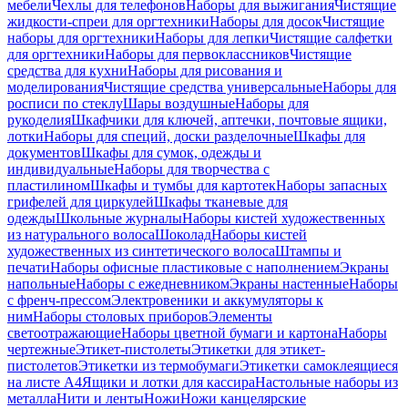
мебели
Чехлы для телефонов
Наборы для выжигания
Чистящие
жидкости-спреи для оргтехники
Наборы для досок
Чистящие
наборы для оргтехники
Наборы для лепки
Чистящие салфетки
для оргтехники
Наборы для первоклассников
Чистящие
средства для кухни
Наборы для рисования и
моделирования
Чистящие средства универсальные
Наборы для
росписи по стеклу
Шары воздушные
Наборы для
рукоделия
Шкафчики для ключей, аптечки, почтовые ящики,
лотки
Наборы для специй, доски разделочные
Шкафы для
документов
Шкафы для сумок, одежды и
индивидуальные
Наборы для творчества с
пластилином
Шкафы и тумбы для картотек
Наборы запасных
грифелей для циркулей
Шкафы тканевые для
одежды
Школьные журналы
Наборы кистей художественных
из натурального волоса
Шоколад
Наборы кистей
художественных из синтетического волоса
Штампы и
печати
Наборы офисные пластиковые с наполнением
Экраны
напольные
Наборы с ежедневником
Экраны настенные
Наборы
с френч-прессом
Электровеники и аккумуляторы к
ним
Наборы столовых приборов
Элементы
светоотражающие
Наборы цветной бумаги и картона
Наборы
чертежные
Этикет-пистолеты
Этикетки для этикет-
пистолетов
Этикетки из термобумаги
Этикетки самоклеящиеся
на листе А4
Ящики и лотки для кассира
Настольные наборы из
металла
Нити и ленты
Ножи
Ножи канцелярские