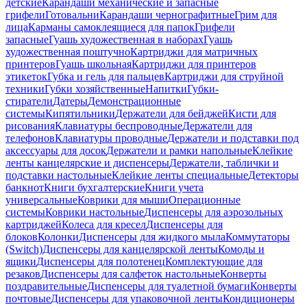
детские
Карандаши механические и запасные
грифели
Готовальни
Карандаши чернографитные
Грим для
лица
Карманы самоклеящиеся для папок
Грифели
запасные
Гуашь художественная в наборах
Гуашь
художественная поштучно
Картриджи для матричных
принтеров
Гуашь школьная
Картриджи для принтеров
этикеток
Губка и гель для пальцев
Картриджи для струйной
техники
Губки хозяйственные
Напитки
Губки-
стиратели
Датеры
Демонстрационные
системы
Кипятильники
Держатели для бейджей
Кисти для
рисования
Клавиатуры беспроводные
Держатели для
телефонов
Клавиатуры проводные
Держатели и подставки под
аксессуары для досок
Держатели и рамки напольные
Клейкие
ленты канцелярские и диспенсеры
Держатели, таблички и
подставки настольные
Клейкие ленты специальные
Детекторы
банкнот
Книги бухгалтерские
Книги учета
универсальные
Коврики для мыши
Операционные
системы
Коврики настольные
Диспенсеры для аэрозольных
картриджей
Колеса для кресел
Диспенсеры для
блоков
Колонки
Диспенсеры для жидкого мыла
Коммутаторы
(Switch)
Диспенсеры для канцелярской ленты
Комоды и
ящики
Диспенсеры для полотенец
Комплектующие для
резаков
Диспенсеры для салфеток настольные
Конверты
поздравительные
Диспенсеры для туалетной бумаги
Конверты
почтовые
Диспенсеры для упаковочной ленты
Кондиционеры