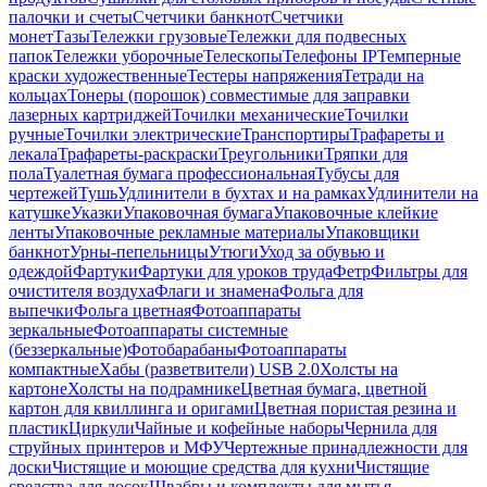
палочки и счеты
Счетчики банкнот
Счетчики
монет
Тазы
Тележки грузовые
Тележки для подвесных
папок
Тележки уборочные
Телескопы
Телефоны IP
Темперные
краски художественные
Тестеры напряжения
Тетради на
кольцах
Тонеры (порошок) совместимые для заправки
лазерных картриджей
Точилки механические
Точилки
ручные
Точилки электрические
Транспортиры
Трафареты и
лекала
Трафареты-раскраски
Треугольники
Тряпки для
пола
Туалетная бумага профессиональная
Тубусы для
чертежей
Тушь
Удлинители в бухтах и на рамках
Удлинители на
катушке
Указки
Упаковочная бумага
Упаковочные клейкие
ленты
Упаковочные рекламные материалы
Упаковщики
банкнот
Урны-пепельницы
Утюги
Уход за обувью и
одеждой
Фартуки
Фартуки для уроков труда
Фетр
Фильтры для
очистителя воздуха
Флаги и знамена
Фольга для
выпечки
Фольга цветная
Фотоаппараты
зеркальные
Фотоаппараты системные
(беззеркальные)
Фотобарабаны
Фотоаппараты
компактные
Хабы (разветвители) USB 2.0
Холсты на
картоне
Холсты на подрамнике
Цветная бумага, цветной
картон для квиллинга и оригами
Цветная пористая резина и
пластик
Циркули
Чайные и кофейные наборы
Чернила для
струйных принтеров и МФУ
Чертежные принадлежности для
доски
Чистящие и моющие средства для кухни
Чистящие
средства для досок
Швабры и комплекты для мытья