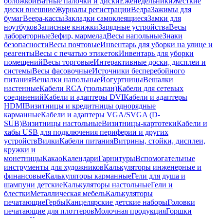
обложкой
Ватные палочки и диски
Еженедельники
Жесткие
диски внешние
Журналы регистрации
Ведра
Зажимы для
бумаг
Веера-кассы
Закладки самоклеящиеся
Замки для
ноутбуков
Записные книжки
Зарядные устройства
Весы
лабораторные
Зефир, мармелад
Весы напольные
Знаки
безопасности
Весы почтовые
Инвентарь для уборки на улице и
реагенты
Весы с печатью этикеток
Инвентарь для уборки
помещений
Весы торговые
Интерактивные доски, дисплеи и
системы
Весы фасовочные
Источники бесперебойного
питания
Вешалки напольные
Йогуртницы
Вешалки
настенные
Кабели RCA (тюльпан)
Кабели для сетевых
соединений
Кабели и адаптеры DVI
Кабели и адаптеры
HDMI
Визитницы и кредитницы однорядные
карманные
Кабели и адаптеры VGA/SVGA (D-
SUB)
Визитницы настольные
Визитницы-картотеки
Кабели и
хабы USB для подключения периферии и других
устройств
Вилки
Кабели питания
Витрины, стойки, дисплеи,
кружки и
монетницы
Какао
Календари
Гарнитуры
Вспомогательные
инструменты для художников
Калькуляторы инженерные и
финансовые
Калькуляторы карманные
Гели для душа и
шампуни детские
Калькуляторы настольные
Гели и
блестки
Металлическая мебель
Калькуляторы
печатающие
Гербы
Канцелярские детские наборы
Головки
печатающие для плоттеров
Молочная продукция
Горшки