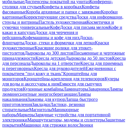
мобильные
Диспенсеры покрытий на унитаз
Конференц-
столики для стульев
Конфеты в коробках
Конфеты
фасованные
Короба архивные и папки с завязками
Коробки
картонные
Корректирующие средства
Доски для информации,
стенды и витрины
Пастель художественная
Косметички и
сумочки универсальные
Кофе
Доски для письма мелом
Кофе и
какао в капсулах
Доски для черчения и
рейсшины
Кофемашины и кофе для них
Доски-
флипчарты
Доски, стеки и формочки для лепки
Краски
художественные
Красящие ролики для этикет-
пистолетов
Дыроколы до 300 листов
Письменные и чертежные
принадлежности
Кресла детские
Дыроколы до 50 листов
Кресла
для персонала
Дыроколы на 1 отверстие
Кресла для приемных
и переговорных
Кресла для руководителей
Ежедневники с
покрытием "под кожу и ткань"
Кронштейны для
мониторов
Кронштейны-крепления для телевизоров
Кулеры
для воды и аксессуары к ним
Емкости для сыпучих
продуктов
Кухонные комбайны
Ламинаторы
Заварники
Лампы
люминесцентные энергосберегающие
Лампы
накаливания
Зажимы для купюр
Лапша быстрого
приготовления
Закладки
Ластики, резинки
стирательные
Магнитолы
Маникюрные
наборы
Маркеры
Зарядные устройства для портативной
электроники
Маршрутизаторы, модемы и сплиттеры
Защитные
покрытия
Машинки для стрижки волос
Звонки