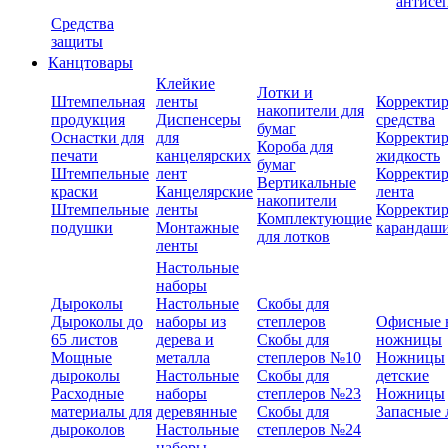
антисе
Средства
защиты
Канцтовары
Клейкие
Лотки и
Штемпельная
ленты
Корректи
накопители для
продукция
Диспенсеры
средства
бумаг
Оснастки для
для
Корректи
Короба для
печати
канцелярских
жидкость
бумаг
Штемпельные
лент
Корректи
Вертикальные
краски
Канцелярские
лента
накопители
Штемпельные
ленты
Корректи
Комплектующие
подушки
Монтажные
карандаш
для лотков
ленты
Настольные
наборы
Дыроколы
Настольные
Скобы для
Дыроколы до
наборы из
степлеров
Офисные 
65 листов
дерева и
Скобы для
ножницы
Мощные
металла
степлеров №10
Ножницы
дыроколы
Настольные
Скобы для
детские
Расходные
наборы
степлеров №23
Ножницы
материалы для
деревянные
Скобы для
Запасные 
дыроколов
Настольные
степлеров №24
наборы