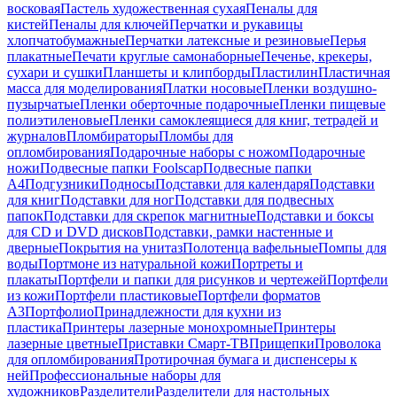
восковая
Пастель художественная сухая
Пеналы для
кистей
Пеналы для ключей
Перчатки и рукавицы
хлопчатобумажные
Перчатки латексные и резиновые
Перья
плакатные
Печати круглые самонаборные
Печенье, крекеры,
сухари и сушки
Планшеты и клипборды
Пластилин
Пластичная
масса для моделирования
Платки носовые
Пленки воздушно-
пузырчатые
Пленки оберточные подарочные
Пленки пищевые
полиэтиленовые
Пленки самоклеящиеся для книг, тетрадей и
журналов
Пломбираторы
Пломбы для
опломбирования
Подарочные наборы с ножом
Подарочные
ножи
Подвесные папки Foolscap
Подвесные папки
А4
Подгузники
Подносы
Подставки для календаря
Подставки
для книг
Подставки для ног
Подставки для подвесных
папок
Подставки для скрепок магнитные
Подставки и боксы
для CD и DVD дисков
Подставки, рамки настенные и
дверные
Покрытия на унитаз
Полотенца вафельные
Помпы для
воды
Портмоне из натуральной кожи
Портреты и
плакаты
Портфели и папки для рисунков и чертежей
Портфели
из кожи
Портфели пластиковые
Портфели форматов
А3
Портфолио
Принадлежности для кухни из
пластика
Принтеры лазерные монохромные
Принтеры
лазерные цветные
Приставки Смарт-ТВ
Прищепки
Проволока
для опломбирования
Протирочная бумага и диспенсеры к
ней
Профессиональные наборы для
художников
Разделители
Разделители для настольных