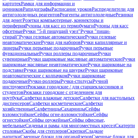
картотек
Рамки для информации и
ценников
Рапидографы
Расписание уроков
Распределители для
антигололедных реагентов
Реагенты антигололедные
Резинки
для денег
Розетки компьютерные, коннекторы и
периферия
Рулоны для касс из термобумаги
Рулоны для касс
офсетные
Ручки "5-й пишущий узел"
Ручки "пиши-
стирай"
Ручки гелевые автоматические
Ручки гелевые
неавтоматические
Ручки для наборов
Ручки капиллярные и
линеры
Ручки перьевые подарочные
Ручки перьевые
функциональные
Ручки роллеры подарочные
Ручки
сувенирные
Ручки шариковые масляные автоматические
Ручки
шариковые масляные неавтоматические
Ручки шариковые на
подставке
Ручки шариковые на шнурке
Ручки шариковые
неавтоматические с колпачком
Ручки шариковые
подарочные
Ручки-роллеры
Ручки-стилусы
Ручной
инструмент
Рюкзаки городские / для старшеклассников и
студентов
Рюкзаки городские с отделением для
ноутбука
Салфетки влажные детские
Салфетки для настольных
диспенсеров
Салфетки косметические
Салфетки
хозяйственные
Салфетницы
Сахарницы
Сейфы
взломостойкие
Сейфы огне-взломостойкие
Сейфы
огнестойкие
Сейфы оружейные
Сейфы офисные,
мебельные
Сиденья и рамы для многоместных кресел
Скатерти
столовые
Скобы для степлеров
Скрепки
Сладкие
напитки
Сменные блоки для органайзеров
Сменные блоки для