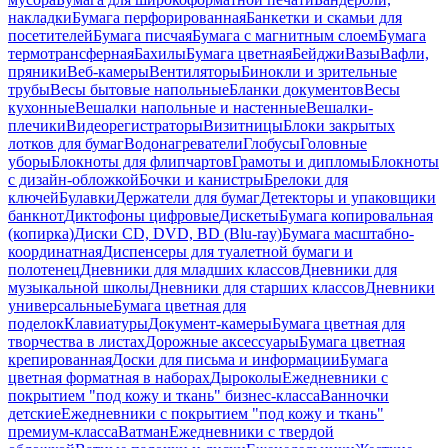
накладки
Бумага перфорированная
Банкетки и скамьи для
посетителей
Бумага писчая
Бумага с магнитным слоем
Бумага
термотрансферная
Бахилы
Бумага цветная
Бейджи
Вазы
Вафли,
пряники
Веб-камеры
Вентиляторы
Бинокли и зрительные
трубы
Весы бытовые напольные
Бланки документов
Весы
кухонные
Вешалки напольные и настенные
Вешалки-
плечики
Видеорегистраторы
Визитницы
Блоки закрытых
лотков для бумаг
Водонагреватели
Глобусы
Головные
уборы
Блокноты для флипчартов
Грамоты и дипломы
Блокноты
с дизайн-обложкой
Бочки и канистры
Брелоки для
ключей
Булавки
Держатели для бумаг
Детекторы и упаковщики
банкнот
Диктофоны цифровые
Дискеты
Бумага копировальная
(копирка)
Диски CD, DVD, BD (Blu-ray)
Бумага масштабно-
координатная
Диспенсеры для туалетной бумаги и
полотенец
Дневники для младших классов
Дневники для
музыкальной школы
Дневники для старших классов
Дневники
универсальные
Бумага цветная для
поделок
Клавиатуры
Документ-камеры
Бумага цветная для
творчества в листах
Дорожные аксессуары
Бумага цветная
крепированная
Доски для письма и информации
Бумага
цветная форматная в наборах
Дыроколы
Ежедневники с
покрытием "под кожу и ткань" бизнес-класса
Ванночки
детские
Ежедневники с покрытием "под кожу и ткань"
премиум-класса
Ватман
Ежедневники с твердой