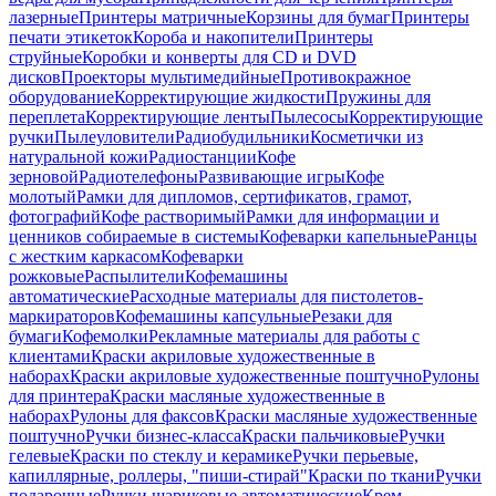
лазерные
Принтеры матричные
Корзины для бумаг
Принтеры
печати этикеток
Короба и накопители
Принтеры
струйные
Коробки и конверты для CD и DVD
дисков
Проекторы мультимедийные
Противокражное
оборудование
Корректирующие жидкости
Пружины для
переплета
Корректирующие ленты
Пылесосы
Корректирующие
ручки
Пылеуловители
Радиобудильники
Косметички из
натуральной кожи
Радиостанции
Кофе
зерновой
Радиотелефоны
Развивающие игры
Кофе
молотый
Рамки для дипломов, сертификатов, грамот,
фотографий
Кофе растворимый
Рамки для информации и
ценников собираемые в системы
Кофеварки капельные
Ранцы
с жестким каркасом
Кофеварки
рожковые
Распылители
Кофемашины
автоматические
Расходные материалы для пистолетов-
маркираторов
Кофемашины капсульные
Резаки для
бумаги
Кофемолки
Рекламные материалы для работы с
клиентами
Краски акриловые художественные в
наборах
Краски акриловые художественные поштучно
Рулоны
для принтера
Краски масляные художественные в
наборах
Рулоны для факсов
Краски масляные художественные
поштучно
Ручки бизнес-класса
Краски пальчиковые
Ручки
гелевые
Краски по стеклу и керамике
Ручки перьевые,
капиллярные, роллеры, "пиши-стирай"
Краски по ткани
Ручки
подарочные
Ручки шариковые автоматические
Крем