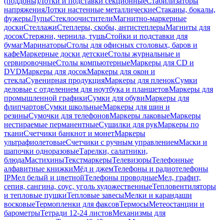
(поддоны)
Лотки и подставки секционные
Стабилизаторы
напряжения
Лотки настенные металлические
Стаканы, бокалы,
фужеры
Лупы
Стеклоочистители
Магнитно-маркерные
доски
Стеллажи
Степлеры, скобы, антистеплеры
Магниты для
досок
Стержни, чернила, тушь
Стойки и подставки для
бумаг
Маринаторы
Столы для офисных столовых, баров и
кафе
Маркерные доски детские
Столы журнальные и
сервировочные
Столы компьютерные
Маркеры для CD и
DVD
Маркеры для досок
Маркеры для окон и
стекла
Сувенирная продукция
Маркеры для пленок
Сумки
деловые с отделением для ноутбука и планшетов
Маркеры для
промышленной графики
Сумки для обуви
Маркеры для
флипчартов
Сумки школьные
Маркеры для шин и
резины
Сумочки для телефонов
Маркеры лаковые
Маркеры
нестираемые перманентные
Сушилки для рук
Маркеры по
ткани
Счетчики банкнот и монет
Маркеры
ультрафиолетовые
Счетчики с ручным управлением
Маски и
шапочки одноразовые
Тарелки, салатники,
блюда
Мастихины
Текстмаркеры
Телевизоры
Телефонные
алфавитные книжки
Мёд и джем
Телефоны и радиотелефоны
IP
Мел белый и цветной
Телефоны проводные
Мел, графит,
сепия, сангина, соус, уголь художественные
Тепловентиляторы
и тепловые пушки
Тепловые завесы
Мелки и карандаши
восковые
Термопленки для факсов
Термосы
Метеостанции и
барометры
Тетради 12-24 листов
Механизмы для