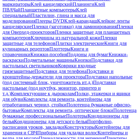
маркираторы
Клей канцелярский
Планинги
Клей
ПВА
Чай
Планшетные компьютеры
Клей
специальный
Пластилин, глина и масса для
моделирования
Плееры DVD
Клей-карандаш
Клейкие ленты
канцелярские
Пленки (заготовки) для ламинирования
Пленки
для Оверхед-проекторов
Пленки защитные для планшетных
компьютеров
Ключницы из натуральной кожи
Пленки
защитные для телефонов
Плитки электрические
Книги для
кулинарных рецептов
Плоттеры
Книги и
справочники
Книжки-пособия
Поддоны для бумаг
Книжки-
раскраски
Подметальные машины
Кнопки
Подставки для
настольных светильников
Коврики входные
грязезащитные
Подставки для телефона
Подставки и
кронштейны-держатели для проектора
Подставки напольные
(под системный блок, уничтожитель ит.д.)
Подставки
настольные (под ноутбук, монитор, принтер и
т.д.)
Комплектующие к дыроколам
Полки, этажерки и ящики
для обуви
Комплекты для ремонта, контейнеры для
отработанных чернил, стойки
Полотенца бумажные офисно-
бытовые
Комплекты для ремонта, оптические блоки
Полотенца
бумажные профессиональные
Полотеры
Кондиционеры для
белья
Кондиционеры для детского белья
Портфолио,
расписания уроков, закладки
Конструкторы
Контейнеры для
хранения и СВЧ
Приборы для укладки волос
Контейнеры и
ведра для мусора
Принадлежности для черчения
Принтеры