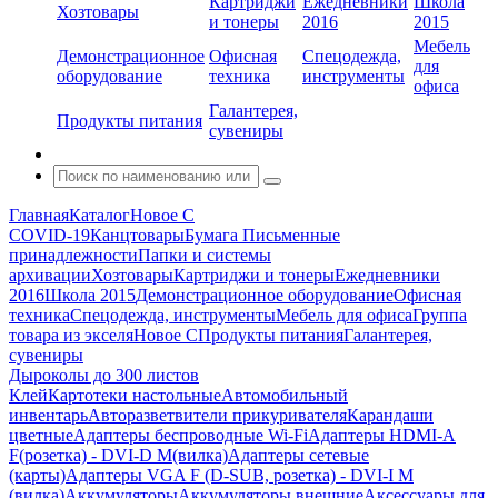
Картриджи
Ежедневники
Школа
Хозтовары
и тонеры
2016
2015
Мебель
Демонстрационное
Офисная
Спецодежда,
для
оборудование
техника
инструменты
офиса
Галантерея,
Продукты питания
сувениры
Главная
Каталог
Новое С
COVID-19
Канцтовары
Бумага
Письменные
принадлежности
Папки и системы
архивации
Хозтовары
Картриджи и тонеры
Ежедневники
2016
Школа 2015
Демонстрационное оборудование
Офисная
техника
Спецодежда, инструменты
Мебель для офиса
Группа
товара из экселя
Новое С
Продукты питания
Галантерея,
сувениры
Дыроколы до 300 листов
Клей
Картотеки настольные
Автомобильный
инвентарь
Авторазветвители прикуривателя
Карандаши
цветные
Адаптеры беспроводные Wi-Fi
Адаптеры HDMI-A
F(розетка) - DVI-D M(вилка)
Адаптеры сетевые
(карты)
Адаптеры VGA F (D-SUB, розетка) - DVI-I M
(вилка)
Аккумуляторы
Аккумуляторы внешние
Аксессуары для