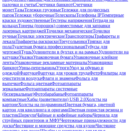
палочки и счеты
Счетчики банкнот
Счетчики
монет
Тазы
Тележки грузовые
Тележки для подвесных
папок
Тележки уборочные
Телескопы
Телефоны IP
Темперные
краски художественные
Тестеры напряжения
Тетради на
кольцах
Тонеры (порошок) совместимые для заправки
лазерных картриджей
Точилки механические
Точилки
ручные
Точилки электрические
Транспортиры
Трафареты и
лекала
Трафареты-раскраски
Треугольники
Тряпки для
пола
Туалетная бумага профессиональная
Тубусы для
чертежей
Тушь
Удлинители в бухтах и на рамках
Удлинители на
катушке
Указки
Упаковочная бумага
Упаковочные клейкие
ленты
Упаковочные рекламные материалы
Упаковщики
банкнот
Урны-пепельницы
Утюги
Уход за обувью и
одеждой
Фартуки
Фартуки для уроков труда
Фетр
Фильтры для
очистителя воздуха
Флаги и знамена
Фольга для
выпечки
Фольга цветная
Фотоаппараты
зеркальные
Фотоаппараты системные
(беззеркальные)
Фотобарабаны
Фотоаппараты
компактные
Хабы (разветвители) USB 2.0
Холсты на
картоне
Холсты на подрамнике
Цветная бумага, цветной
картон для квиллинга и оригами
Цветная пористая резина и
пластик
Циркули
Чайные и кофейные наборы
Чернила для
струйных принтеров и МФУ
Чертежные принадлежности для
доски
Чистящие и моющие средства для кухни
Чистящие
средства для досок
Швабры и комплекты для мытья