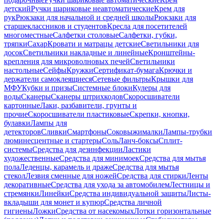
детский
Ручки шариковые неавтоматические
Крем для
рук
Рюкзаки для начальной и средней школы
Рюкзаки для
старшеклассников и студентов
Кресла для посетителей
многоместные
Салфетки столовые
Салфетки, губки,
тряпки
Сахар
Кровати и матрацы детские
Светильники для
досок
Светильники накладные и линейные
Кронштейны-
крепления для микроволновых печей
Светильники
настольные
Сейфы
Кружки
Сертификат-бумага
Крючки и
держатели самоклеящиеся
Сетевые фильтры
Крышки для
МФУ
Кубки и призы
Системные блоки
Кулеры для
воды
Сканеры
Сканеры штрихкодов
Скоросшиватели
картонные
Лаки, разбавители, грунты и
прочие
Скоросшиватели пластиковые
Скрепки, кнопки,
булавки
Лампы для
детекторов
Сливки
Смартфоны
Соковыжималки
Лампы-трубки
люминесцентные и стартеры
Соль
Ланч-боксы
Сплит-
системы
Средства для дезинфекции
Ластики
художественные
Средства для минимоек
Средства для мытья
пола
Леденцы, карамель и драже
Средства для мытья
стекол
Лезвия сменные для ножей
Средства для стирки
Ленты
декоративные
Средства для ухода за автомобилем
Лестницы и
стремянки
Линейки
Средства индивидуальной защиты
Листы-
вкладыши для монет и купюр
Средства личной
гигиены
Ложки
Средства от насекомых
Лотки горизонтальные