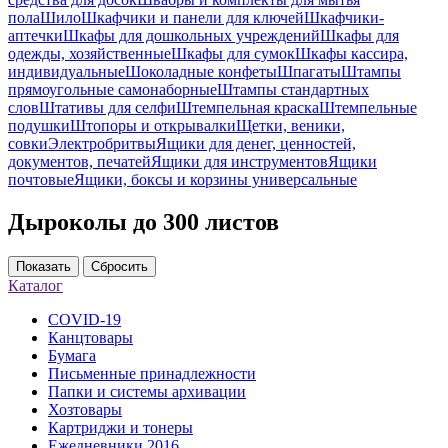
пола
Шило
Шкафчики и панели для ключей
Шкафчики-
аптечки
Шкафы для дошкольных учреждений
Шкафы для
одежды, хозяйственные
Шкафы для сумок
Шкафы кассира,
индивидуальные
Шоколадные конфеты
Шпагаты
Штампы
прямоугольные самонаборные
Штампы стандартных
слов
Штативы для селфи
Штемпельная краска
Штемпельные
подушки
Штопоры и открывалки
Щетки, веники,
совки
Электробритвы
Ящики для денег, ценностей,
документов, печатей
Ящики для инструментов
Ящики
почтовые
Ящики, боксы и корзины универсальные
Дыроколы до 300 листов
Показать
Сбросить
Каталог
COVID-19
Канцтовары
Бумага
Письменные принадлежности
Папки и системы архивации
Хозтовары
Картриджи и тонеры
Ежедневники 2016