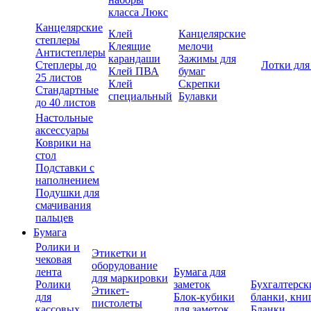
класса Люкс
Канцелярские
Клей
Канцелярские
степлеры
Клеящие
мелочи
Антистеплеры
карандаши
Зажимы для
Степлеры до
Лотки для
Клей ПВА
бумаг
25 листов
Клей
Скрепки
Стандартные
специальный
Булавки
до 40 листов
Настольные
аксессуары
Коврики на
стол
Подставки с
наполнением
Подушки для
смачивания
пальцев
Бумага
Ролики и
Этикетки и
чековая
оборудование
лента
Бумага для
для маркировки
Ролики
заметок
Бухгалтерск
Этикет-
для
Блок-кубики
бланки, кни
пистолеты
кассовых
для заметок
Бланки