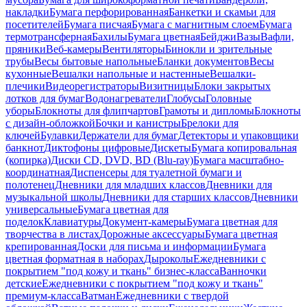
накладки
Бумага перфорированная
Банкетки и скамьи для
посетителей
Бумага писчая
Бумага с магнитным слоем
Бумага
термотрансферная
Бахилы
Бумага цветная
Бейджи
Вазы
Вафли,
пряники
Веб-камеры
Вентиляторы
Бинокли и зрительные
трубы
Весы бытовые напольные
Бланки документов
Весы
кухонные
Вешалки напольные и настенные
Вешалки-
плечики
Видеорегистраторы
Визитницы
Блоки закрытых
лотков для бумаг
Водонагреватели
Глобусы
Головные
уборы
Блокноты для флипчартов
Грамоты и дипломы
Блокноты
с дизайн-обложкой
Бочки и канистры
Брелоки для
ключей
Булавки
Держатели для бумаг
Детекторы и упаковщики
банкнот
Диктофоны цифровые
Дискеты
Бумага копировальная
(копирка)
Диски CD, DVD, BD (Blu-ray)
Бумага масштабно-
координатная
Диспенсеры для туалетной бумаги и
полотенец
Дневники для младших классов
Дневники для
музыкальной школы
Дневники для старших классов
Дневники
универсальные
Бумага цветная для
поделок
Клавиатуры
Документ-камеры
Бумага цветная для
творчества в листах
Дорожные аксессуары
Бумага цветная
крепированная
Доски для письма и информации
Бумага
цветная форматная в наборах
Дыроколы
Ежедневники с
покрытием "под кожу и ткань" бизнес-класса
Ванночки
детские
Ежедневники с покрытием "под кожу и ткань"
премиум-класса
Ватман
Ежедневники с твердой