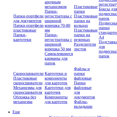
арочным
регистрат
механизмом
Пластиковые
Боксы для
Папки-
папки
подвесны
Папки-портфели
регистраторы с
Пластиковые
папок
для документов
шириной
папки на
Подвесны
Папки-портфели
корешка 70-80
кольцах
папки
пластиковые
мм
Пластиковые
стандарт
Папки-
Папки-
папки на
А4
картотеки
регистраторы с
резинках
Подставк
шириной
Разделители
для
корешка 50 мм
листов
подвесны
Самоклеящиеся
папок
карманы для
папок
Файлы и
Скоросшиватели
Картотеки и
папки
Пластиковые
компоненты
файловые
скоросшиватели
для картотек
Папки
Механизмы для
Картотеки для
файловые
скоросшивателя
карточек
для
Обложка без
Компоненты
документов
механизма
для картотек
Файлы-
вкладыши
Еще