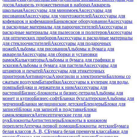
досок
Акварель художественная в наборах
Акварель
школьная
Аксессуары для минимоек
Аксессуары для
рисования
Аксессуары для уничтожителей
Аксессуары для
кофеварок и кофемашин
Банковское оборудование
Аксессуары
и расходные материалы для пароочистителей
Аксессуары и
расходные материалы для пылесосов и полотеров
Аксессуары
для оптических приборов
Аксессуары и расходные материалы
для стеклоочистителей
Аксессуары для подарочных
ножей
Альбомы для рисования
Альбомы и бумага для
акварели
Аксессуары для сборки и установки
рамок
Калькуляторы
Альбомы и бумага для графики и
эскизов
Альбомы и бумага для пастели
Аксессуары для
штампов и печатей
Аксессуары для этикеточных
принтеров
Антивирусы
Аэрогрили и электропечи
Баллоны со
сжатым воздухом
Батарейки
Аксессуары к кулерам для воды,
помпы
Бейджи и держатели к ним
Акссесуары для
растений
Бизнес-блокноты и бизнес-тетради
Альбомы для
монет и купюр
Бизнес-софт
Бланки бухгалтерские
Альбомы для
черчения
Бланки медицинские детские
Блендеры
Блоки для
записей
Блоки для записей в подставке
Блоки
самоклеящиеся
Антисептические гели для
рук
Блокноты
Антистеплеры
Блокноты в книжном
переплете
Аптечка первой помощи
Блокноты детские
Бумага
белая классов А, В, С
Бумага белая премиум класса
Баки для
мусора
Бумага для широкоформатной печати
Бандероли,