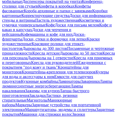
мобильные
Диспенсеры покрытий на унитаз
Конференц-
столики для стульев
Конфеты в коробках
Конфеты
фасованные
Короба архивные и папки с завязками
Коробки
картонные
Корректирующие средства
Доски для информации,
стенды и витрины
Пастель художественная
Косметички и
сумочки универсальные
Кофе
Доски для письма мелом
Кофе и
какао в капсулах
Доски для черчения и
рейсшины
Кофемашины и кофе для них
Доски-
флипчарты
Доски, стеки и формочки для лепки
Краски
художественные
Красящие ролики для этикет-
пистолетов
Дыроколы до 300 листов
Письменные и чертежные
принадлежности
Кресла детские
Дыроколы до 50 листов
Кресла
для персонала
Дыроколы на 1 отверстие
Кресла для приемных
и переговорных
Кресла для руководителей
Ежедневники с
покрытием "под кожу и ткань"
Кронштейны для
мониторов
Кронштейны-крепления для телевизоров
Кулеры
для воды и аксессуары к ним
Емкости для сыпучих
продуктов
Кухонные комбайны
Ламинаторы
Заварники
Лампы
люминесцентные энергосберегающие
Лампы
накаливания
Зажимы для купюр
Лапша быстрого
приготовления
Закладки
Ластики, резинки
стирательные
Магнитолы
Маникюрные
наборы
Маркеры
Зарядные устройства для портативной
электроники
Маршрутизаторы, модемы и сплиттеры
Защитные
покрытия
Машинки для стрижки волос
Звонки