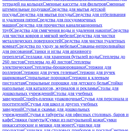
тетрадей на кольцах
Сменные кассеты для фильтров
Сменные
штемпельные подушки
Средства для мытья детской
посуды
Средства для мытья посуды
Средства для отбеливания
и удаления пятен
Средства для посудомоечных
машин
Средства для прочистки канализационных
труб
Средства для смягчения воды и удаления накипи
Средства
для чистки ковров и мягкой мебели
Средства для чистки
металлических поверхностей
Средства для чистки туалетных
комнат
Средства по уходу за мебелью
Стаканы-непроливайки
для рисования
Станки и иглы для архивного
переплета
Стеллажи для хранения бутылей воды
Степлеры до
260 листов
Степлеры до 40 листов
Степлеры
электрические
Степлеры-брошюровщики
Стержни для
роллеров
Стержни для ручек гелевые
Стержни для ручек
шариковые
Стиральные порошки
Стержни к клеевым
пистолетам
Стиральные порошки для детского белья
Стойки
напольные для каталогов, журналов и рекламы
Столы для
дошкольных учреждений
Столы для учебных
заведений
Стрейч-пленки упаковочные
Стулья для персонала и
посетителей
Стулья для школ и других учебных
заведений
Стулья и скамьи для дошкольных
учреждений
Стулья и табуреты для офисных столовых, баров и
кафе
Стяжки (хомуты)
Сумки из натуральной кожи
Сумки
инкассаторские и мешки для монет
Сушилки для
продуктов
Сушилки для столовых приборов и посуды
Счетные