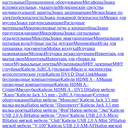
настольные
Проекционное оборудование
Мегафоны
Знаки
вспомогательные, указатели
Медицинские средства
индивидуальной защиты
Знаки запрещающие
Мелки
Знаки по
электробезопасности
Знаки пожарной безопасности
Мешки для
мусора
Знаки предписывающие
Расходные
материалы
Микроволновые печи и кронштейны
Знаки
предупреждающие
Микрофоны
Знаки сигнальные,
оградительные
Миксеры
Знаки эвакуационные
Минеральная и
питьевая вода
Зубные пасты детские
Минимойки
Иглы для
прошивки документов
Мойки воздуха
Игрушки
развивающие
Молоко
Игрушки релаксирующие
Инвентарь для
мытья окон
Мониторы
Инвентарь для уборки на
улице
Музыкальные центры
Мультиварки
МФУ лазерные
МФУ
струйные
Кабели 3xRCA (тюльпан)
Мыло и диспенсеры,
антисептические гели
Кабели DVI-D Dual Link
Мыши
беспроводные компьютерные
Кабели HDMI A - A
Мыши
проводные компьютерные
Кабели HDMI A -
C(mini)
Мясорубки
Кабели HDMI-A - DVI-D
Набор мебели
"Канц"
Кабели Jack 3.5 mm - 2xRCA (тюльпан)
Сетевое
оборудование
Набор мебели "Монолит"
Кабели Jack 3.5 mm
вилка-вилка
Набор мебели "Приоритет"
Кабели Jack 3.5 mm
вилка-розетка
Набор мебели "Фея"
Набор мебели "Эко"
Кабели
USB 2.0 A-B
Набор мебели "Этюд"
Кабели USB 2.0 A-Micro
B
Набор мягкой мебели "Club"
Кабели USB 2.0 A-Mini 5P
Набор
мягкой мебели "V-100"
Кабели USB 2.0 AM-AF
Набор мягкой