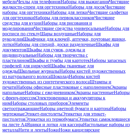
мебели
Чехлы для телефонов
Наборы для выжигания
Чистящие
жидкости-спреи для оргтехники
Наборы для досок
Чистящие
наборы для оргтехники
Наборы для лепки
Чистящие салфетки
для оргтехники
Наборы для первоклассников
Чистящие
средства для кухни
Наборы для рисования и
моделирования
Чистящие средства универсальные
Наборы для
росписи по стеклу
Шары воздушные
Наборы для
рукоделия
Шкафчики для ключей, аптечки, почтовые ящики,
лотки
Наборы для специй, доски разделочные
Шкафы для
документов
Шкафы для сумок, одежды и
индивидуальные
Наборы для творчества с
пластилином
Шкафы и тумбы для картотек
Наборы запасных
грифелей для циркулей
Шкафы тканевые для
одежды
Школьные журналы
Наборы кистей художественных
из натурального волоса
Шоколад
Наборы кистей
художественных из синтетического волоса
Штампы и
печати
Наборы офисные пластиковые с наполнением
Экраны
напольные
Наборы с ежедневником
Экраны настенные
Наборы
с френч-прессом
Электровеники и аккумуляторы к
ним
Наборы столовых приборов
Элементы
светоотражающие
Наборы цветной бумаги и картона
Наборы
чертежные
Этикет-пистолеты
Этикетки для этикет-
пистолетов
Этикетки из термобумаги
Этикетки самоклеящиеся
на листе А4
Ящики и лотки для кассира
Настольные наборы из
металла
Нити и ленты
Ножи
Ножи канцелярские