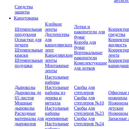
антисе
Средства
защиты
Канцтовары
Клейкие
Лотки и
Штемпельная
ленты
Корректи
накопители для
продукция
Диспенсеры
средства
бумаг
Оснастки для
для
Корректи
Короба для
печати
канцелярских
жидкость
бумаг
Штемпельные
лент
Корректи
Вертикальные
краски
Канцелярские
лента
накопители
Штемпельные
ленты
Корректи
Комплектующие
подушки
Монтажные
карандаш
для лотков
ленты
Настольные
наборы
Дыроколы
Настольные
Скобы для
Дыроколы до
наборы из
степлеров
Офисные 
65 листов
дерева и
Скобы для
ножницы
Мощные
металла
степлеров №10
Ножницы
дыроколы
Настольные
Скобы для
детские
Расходные
наборы
степлеров №23
Ножницы
материалы для
деревянные
Скобы для
Запасные 
дыроколов
Настольные
степлеров №24
наборы