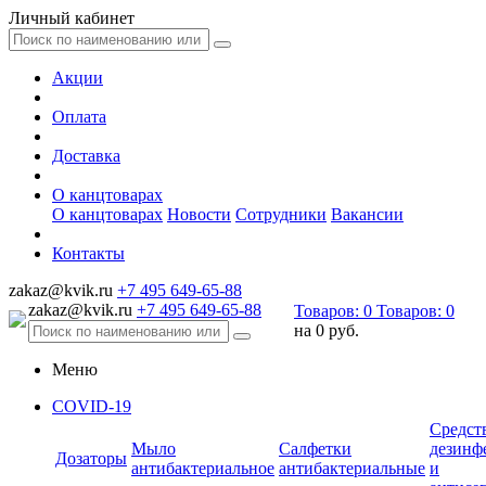
Личный кабинет
Акции
Оплата
Доставка
О канцтоварах
О канцтоварах
Новости
Сотрудники
Вакансии
Контакты
zakaz@kvik.ru
+7 495 649-65-88
zakaz@kvik.ru
+7 495 649-65-88
Товаров:
0
Товаров:
0
на
0 руб.
Меню
COVID-19
Средст
Мыло
Салфетки
дезинф
Дозаторы
антибактериальное
антибактериальные
и