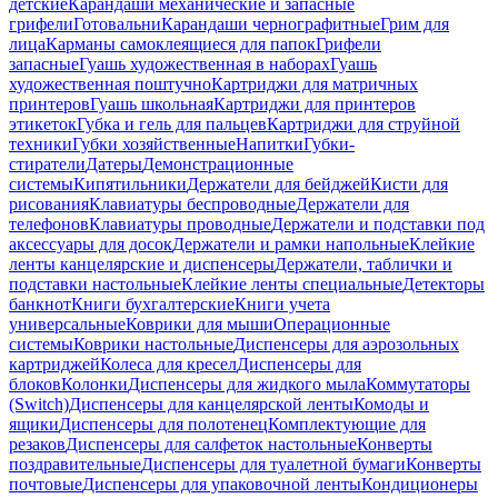
детские
Карандаши механические и запасные
грифели
Готовальни
Карандаши чернографитные
Грим для
лица
Карманы самоклеящиеся для папок
Грифели
запасные
Гуашь художественная в наборах
Гуашь
художественная поштучно
Картриджи для матричных
принтеров
Гуашь школьная
Картриджи для принтеров
этикеток
Губка и гель для пальцев
Картриджи для струйной
техники
Губки хозяйственные
Напитки
Губки-
стиратели
Датеры
Демонстрационные
системы
Кипятильники
Держатели для бейджей
Кисти для
рисования
Клавиатуры беспроводные
Держатели для
телефонов
Клавиатуры проводные
Держатели и подставки под
аксессуары для досок
Держатели и рамки напольные
Клейкие
ленты канцелярские и диспенсеры
Держатели, таблички и
подставки настольные
Клейкие ленты специальные
Детекторы
банкнот
Книги бухгалтерские
Книги учета
универсальные
Коврики для мыши
Операционные
системы
Коврики настольные
Диспенсеры для аэрозольных
картриджей
Колеса для кресел
Диспенсеры для
блоков
Колонки
Диспенсеры для жидкого мыла
Коммутаторы
(Switch)
Диспенсеры для канцелярской ленты
Комоды и
ящики
Диспенсеры для полотенец
Комплектующие для
резаков
Диспенсеры для салфеток настольные
Конверты
поздравительные
Диспенсеры для туалетной бумаги
Конверты
почтовые
Диспенсеры для упаковочной ленты
Кондиционеры