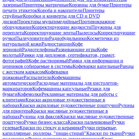
лазерные
Принтеры матричные
Корзины для бумаг
Принтеры
печати этикеток
Короба и накопители
Принтеры
струйные
Коробки и конверты для CD и DVD
дисков
Проекторы мультимедийные
Противокражное
оборудование
Корректирующие жидкости
Пружины для
переплета
Корректирующие ленты
Пылесосы
Корректирующие
ручки
Пылеуловители
Радиобудильники
Косметички из
натуральной кожи
Радиостанции
Кофе
зерновой
Радиотелефоны
Развивающие игры
Кофе
молотый
Рамки для дипломов, сертификатов, грамот,
фотографий
Кофе растворимый
Рамки для информации и
ценников собираемые в системы
Кофеварки капельные
Ранцы
с жестким каркасом
Кофеварки
рожковые
Распылители
Кофемашины
автоматические
Расходные материалы для пистолетов-
маркираторов
Кофемашины капсульные
Резаки для
бумаги
Кофемолки
Рекламные материалы для работы с
клиентами
Краски акриловые художественные в
наборах
Краски акриловые художественные поштучно
Рулоны
для принтера
Краски масляные художественные в
наборах
Рулоны для факсов
Краски масляные художественные
поштучно
Ручки бизнес-класса
Краски пальчиковые
Ручки
гелевые
Краски по стеклу и керамике
Ручки перьевые,
капиллярные, роллеры, "пиши-стирай"
Краски по ткани
Ручки
подарочные
Ручки шариковые автоматические
Крем