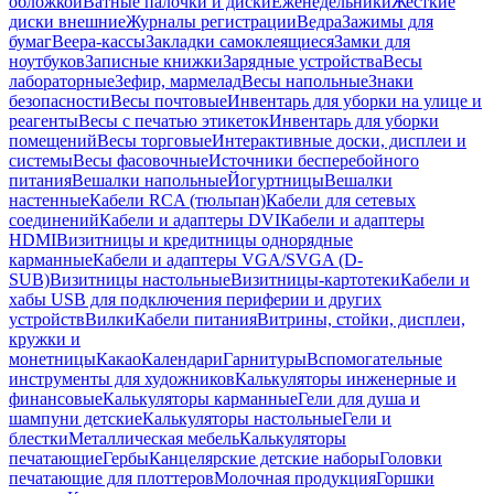
обложкой
Ватные палочки и диски
Еженедельники
Жесткие
диски внешние
Журналы регистрации
Ведра
Зажимы для
бумаг
Веера-кассы
Закладки самоклеящиеся
Замки для
ноутбуков
Записные книжки
Зарядные устройства
Весы
лабораторные
Зефир, мармелад
Весы напольные
Знаки
безопасности
Весы почтовые
Инвентарь для уборки на улице и
реагенты
Весы с печатью этикеток
Инвентарь для уборки
помещений
Весы торговые
Интерактивные доски, дисплеи и
системы
Весы фасовочные
Источники бесперебойного
питания
Вешалки напольные
Йогуртницы
Вешалки
настенные
Кабели RCA (тюльпан)
Кабели для сетевых
соединений
Кабели и адаптеры DVI
Кабели и адаптеры
HDMI
Визитницы и кредитницы однорядные
карманные
Кабели и адаптеры VGA/SVGA (D-
SUB)
Визитницы настольные
Визитницы-картотеки
Кабели и
хабы USB для подключения периферии и других
устройств
Вилки
Кабели питания
Витрины, стойки, дисплеи,
кружки и
монетницы
Какао
Календари
Гарнитуры
Вспомогательные
инструменты для художников
Калькуляторы инженерные и
финансовые
Калькуляторы карманные
Гели для душа и
шампуни детские
Калькуляторы настольные
Гели и
блестки
Металлическая мебель
Калькуляторы
печатающие
Гербы
Канцелярские детские наборы
Головки
печатающие для плоттеров
Молочная продукция
Горшки