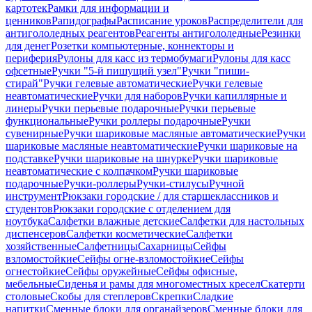
картотек
Рамки для информации и
ценников
Рапидографы
Расписание уроков
Распределители для
антигололедных реагентов
Реагенты антигололедные
Резинки
для денег
Розетки компьютерные, коннекторы и
периферия
Рулоны для касс из термобумаги
Рулоны для касс
офсетные
Ручки "5-й пишущий узел"
Ручки "пиши-
стирай"
Ручки гелевые автоматические
Ручки гелевые
неавтоматические
Ручки для наборов
Ручки капиллярные и
линеры
Ручки перьевые подарочные
Ручки перьевые
функциональные
Ручки роллеры подарочные
Ручки
сувенирные
Ручки шариковые масляные автоматические
Ручки
шариковые масляные неавтоматические
Ручки шариковые на
подставке
Ручки шариковые на шнурке
Ручки шариковые
неавтоматические с колпачком
Ручки шариковые
подарочные
Ручки-роллеры
Ручки-стилусы
Ручной
инструмент
Рюкзаки городские / для старшеклассников и
студентов
Рюкзаки городские с отделением для
ноутбука
Салфетки влажные детские
Салфетки для настольных
диспенсеров
Салфетки косметические
Салфетки
хозяйственные
Салфетницы
Сахарницы
Сейфы
взломостойкие
Сейфы огне-взломостойкие
Сейфы
огнестойкие
Сейфы оружейные
Сейфы офисные,
мебельные
Сиденья и рамы для многоместных кресел
Скатерти
столовые
Скобы для степлеров
Скрепки
Сладкие
напитки
Сменные блоки для органайзеров
Сменные блоки для