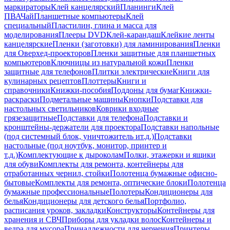
маркираторы
Клей канцелярский
Планинги
Клей
ПВА
Чай
Планшетные компьютеры
Клей
специальный
Пластилин, глина и масса для
моделирования
Плееры DVD
Клей-карандаш
Клейкие ленты
канцелярские
Пленки (заготовки) для ламинирования
Пленки
для Оверхед-проекторов
Пленки защитные для планшетных
компьютеров
Ключницы из натуральной кожи
Пленки
защитные для телефонов
Плитки электрические
Книги для
кулинарных рецептов
Плоттеры
Книги и
справочники
Книжки-пособия
Поддоны для бумаг
Книжки-
раскраски
Подметальные машины
Кнопки
Подставки для
настольных светильников
Коврики входные
грязезащитные
Подставки для телефона
Подставки и
кронштейны-держатели для проектора
Подставки напольные
(под системный блок, уничтожитель ит.д.)
Подставки
настольные (под ноутбук, монитор, принтер и
т.д.)
Комплектующие к дыроколам
Полки, этажерки и ящики
для обуви
Комплекты для ремонта, контейнеры для
отработанных чернил, стойки
Полотенца бумажные офисно-
бытовые
Комплекты для ремонта, оптические блоки
Полотенца
бумажные профессиональные
Полотеры
Кондиционеры для
белья
Кондиционеры для детского белья
Портфолио,
расписания уроков, закладки
Конструкторы
Контейнеры для
хранения и СВЧ
Приборы для укладки волос
Контейнеры и
ведра для мусора
Принадлежности для черчения
Принтеры