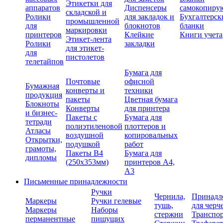
Этикетки для
аппаратов
Диспенсеры
самокопиру
складской и
Ролики
для закладок и
Бухгалтерск
промышленной
для
блокнотов
бланки
маркировки
принтеров
Клейкие
Книги учета
Этикет-лента
Ролики
закладки
для этикет-
для
пистолетов
телетайпов
Бумага для
Почтовые
офисной
Бумажная
конверты и
техники
продукция
пакеты
Цветная бумага
Блокноты
Конверты
для принтера
и бизнес-
Пакеты с
Бумага для
тетради
полиэтиленовой
плоттеров и
Атласы
воздушной
копировальных
Открытки,
подушкой
работ
грамоты,
Пакеты В4
Бумага для
дипломы
(250х353мм)
принтеров А4,
А3
Письменные принадлежности
Ручки
Чернила,
Принадл
Маркеры
Ручки гелевые
тушь,
для черч
Маркеры
Наборы
стержни
Транспо
перманентные
пишущих