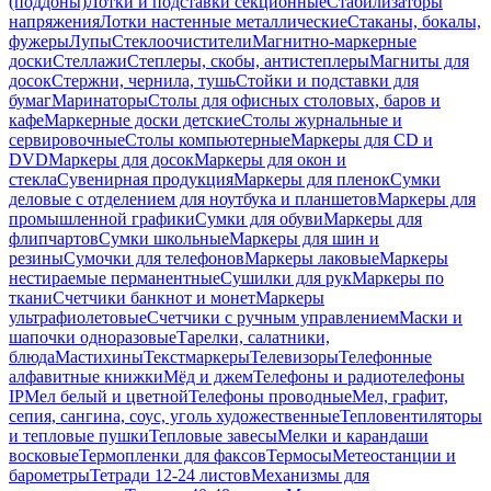
(поддоны)
Лотки и подставки секционные
Стабилизаторы
напряжения
Лотки настенные металлические
Стаканы, бокалы,
фужеры
Лупы
Стеклоочистители
Магнитно-маркерные
доски
Стеллажи
Степлеры, скобы, антистеплеры
Магниты для
досок
Стержни, чернила, тушь
Стойки и подставки для
бумаг
Маринаторы
Столы для офисных столовых, баров и
кафе
Маркерные доски детские
Столы журнальные и
сервировочные
Столы компьютерные
Маркеры для CD и
DVD
Маркеры для досок
Маркеры для окон и
стекла
Сувенирная продукция
Маркеры для пленок
Сумки
деловые с отделением для ноутбука и планшетов
Маркеры для
промышленной графики
Сумки для обуви
Маркеры для
флипчартов
Сумки школьные
Маркеры для шин и
резины
Сумочки для телефонов
Маркеры лаковые
Маркеры
нестираемые перманентные
Сушилки для рук
Маркеры по
ткани
Счетчики банкнот и монет
Маркеры
ультрафиолетовые
Счетчики с ручным управлением
Маски и
шапочки одноразовые
Тарелки, салатники,
блюда
Мастихины
Текстмаркеры
Телевизоры
Телефонные
алфавитные книжки
Мёд и джем
Телефоны и радиотелефоны
IP
Мел белый и цветной
Телефоны проводные
Мел, графит,
сепия, сангина, соус, уголь художественные
Тепловентиляторы
и тепловые пушки
Тепловые завесы
Мелки и карандаши
восковые
Термопленки для факсов
Термосы
Метеостанции и
барометры
Тетради 12-24 листов
Механизмы для