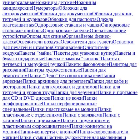
универсальные
Ножницы детские
Ножницы
канцелярские
Нумераторы
Обложки для
автодокументов
Обложки для документов
Обложки для книг,
тетрадей и журналов
Обложки для паспорта
Одежда
влагозащитная
Одноразовые стаканы и чашки
Одноразовые
столовые приборы
Одноразовые тарелки
Опечатывающие
устройства
Опоры для спины
Органайзеры бизнес-
класса
Освежители воздуха
Освежители для туалета
Оснастки
для печатей и штампов
Отпариватели
Очистители
воздуха
Пакеты "майка"
Пакеты для упаковки купюр
Пакеты и
бумага подарочные
Пакеты с замком "зиплок"
Пакеты с
петлевой и вырубной ручкой
Пакеты фасовочные
Палитры для
рисования
Палитры художественные
Панели для
демосистем
Папки "Дело" без скоросшивателя
Папки
адресные
Папки архивные для переплета
Папки для кафе и
ресторанов
Папки для курсовых и дипломов
Папки для
тетрадей и уроков труда
Папки для черчения
Папки и портмоне
для CD и DVD дисков
Папки из кожи
Папки
перфорированные
Папки перфорированные
специальные
Папки пластиковые на молнии
Папки
пластиковые с отделениями
Папки с завязками
Папки с
клипом
Папки с прижимом
Папки с пружинным и
пластиковым скоросшивателем
Папки-конверты на
молнии
Папки-конверты с кнопкой
Папки-скоросшиватели
мягкие
Папки-сумки
Пастель художественная маслянная и