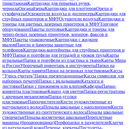
трикотажная
Картриджи для перьевых ручек,
чернила
Органайзеры
Картриджи для плоттеров
Орехи и
сухофрукты
Освежители воздуха и диспенсеры
Картриджи для
струйных принтеров и МФУ
Осушители воздуха
Картриджи и
тонеры для цветных лазерных принтеров и МФУ
Торговое
оборудование
Пакеты почтовые
Картриджи и тонеры для
черно-белых лазерных принтеров, копиров, факсов и
МФУ
Пакеты упаковочные
Картриджи с жидким
мылом
Панели и бамперы защитные для
телефонов
Картриджи-контейнеры для струйных принтеров и
МФУ
Папки и портфели для тетрадей и уроков труда
Карты
игральные
Папки и портфели из пластика и ткани
Карты Мира
и России
Уборочный инвентарь и инструменты
Папки на
кольцах
Карты памяти
Папки на резинках пластиковые
Кассы
"Учись считать"
Папки презентационные
Кассы символов для
наборных печатей
Папки с вкладышами
Каталоги и
листовки
Папки с прижимом или клипом
Кафедры
Папки-
конверты пластиковые
Кашпо для цветов
Папки-регистраторы
с арочным механизмом
Папки-уголки
пластиковые
Пароочистители
Кисти художественные из
натурального волоса
Пеналы школьные с наполнением
Кисти
художественные из синтетического волоса
Пеналы школьные
створчатые
Пеналы-косметички школьные
Переплетные
машины (брошюровщики)
Перфопапки и разделители
Клатчи
из натуральной кожи
Печенье, крекеры
Пистолеты-