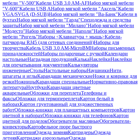
мебели "V-500"
Кабели USB 3.0 AM-AF
Набор мягкой мебели
"V-600"
Кабели USB A
Набор мягкой мебели "Аксель"
Кабели
VGA/SVGA (D-SUB)
Набор мягкой мебели "Ва-Банк"
Кабели в
бухтах
Набор мягкой мебели "Гарда"
Спецодежда и средства
защиты
Набор мягкой мебели "Милано"
Набор мягкой мебели
"Модесто"
Набор мягкой мебели "Наполи"
Набор мягкой
мебели "Ригель"
Наборы <Клавиатура + мышь>
Кабели-
патчкорды RJ45 (для сетевых соединений)
Наборы для
творчества
Кабель USB 3.0 AM-MicroBM
Наборы письменных
принадлежностей
Наборы подарочные с ручкой
Календари
настольные
Наградная продукция
Калька
Наклейки
Наклейки
для опечатывания документов
Калькуляторы
инженерные
Столы
Настольные наборы
Наушники
Нити,
шпагаты и иглы
Карандаши механические
Ножи и коврики для
резки
Ножницы
Карандаши специальные
Нормативно-правовая
литература
Ноутбуки
Карандаши цветные
акварельные
Обложки для переплета
Телефоны и
факсы
Обложки для термопереплета
Картон белый в
наборах
Картон грунтованный для художественных
работ
Обложки-книжки для планшетных компьютеров
Картон
цветной в наборах
Обложки-книжки для телефонов
Картон
цветной для поделок
Обогреватели масляные
Обогреватели-
конвекторы
Картофельное пюре быстрого
приготовления
Одежда зимняя
Картридеры
Одежда
летняя
Картриджи аэрозольные
Одежда