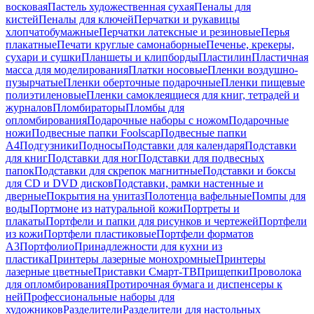
восковая
Пастель художественная сухая
Пеналы для
кистей
Пеналы для ключей
Перчатки и рукавицы
хлопчатобумажные
Перчатки латексные и резиновые
Перья
плакатные
Печати круглые самонаборные
Печенье, крекеры,
сухари и сушки
Планшеты и клипборды
Пластилин
Пластичная
масса для моделирования
Платки носовые
Пленки воздушно-
пузырчатые
Пленки оберточные подарочные
Пленки пищевые
полиэтиленовые
Пленки самоклеящиеся для книг, тетрадей и
журналов
Пломбираторы
Пломбы для
опломбирования
Подарочные наборы с ножом
Подарочные
ножи
Подвесные папки Foolscap
Подвесные папки
А4
Подгузники
Подносы
Подставки для календаря
Подставки
для книг
Подставки для ног
Подставки для подвесных
папок
Подставки для скрепок магнитные
Подставки и боксы
для CD и DVD дисков
Подставки, рамки настенные и
дверные
Покрытия на унитаз
Полотенца вафельные
Помпы для
воды
Портмоне из натуральной кожи
Портреты и
плакаты
Портфели и папки для рисунков и чертежей
Портфели
из кожи
Портфели пластиковые
Портфели форматов
А3
Портфолио
Принадлежности для кухни из
пластика
Принтеры лазерные монохромные
Принтеры
лазерные цветные
Приставки Смарт-ТВ
Прищепки
Проволока
для опломбирования
Протирочная бумага и диспенсеры к
ней
Профессиональные наборы для
художников
Разделители
Разделители для настольных