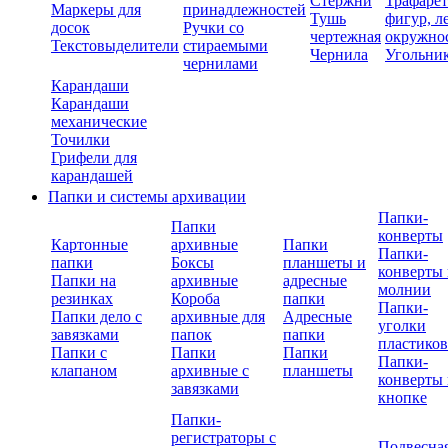
Стержни
Трафаре
Маркеры для
принадлежностей
Тушь
фигур, л
досок
Ручки со
чертежная
окружно
Текстовыделители
стираемыми
Чернила
Угольни
чернилами
Карандаши
Карандаши
механические
Точилки
Грифели для
карандашей
Папки и системы архивации
Папки-
Папки
конверты
Картонные
архивные
Папки
Папки-
папки
Боксы
планшеты и
конверты 
Папки на
архивные
адресные
молнии
резинках
Короба
папки
Папки-
Папки дело с
архивные для
Адресные
уголки
завязками
папок
папки
пластико
Папки с
Папки
Папки
Папки-
клапаном
архивные с
планшеты
конверты 
завязками
кнопке
Папки-
регистраторы с
Подвесна