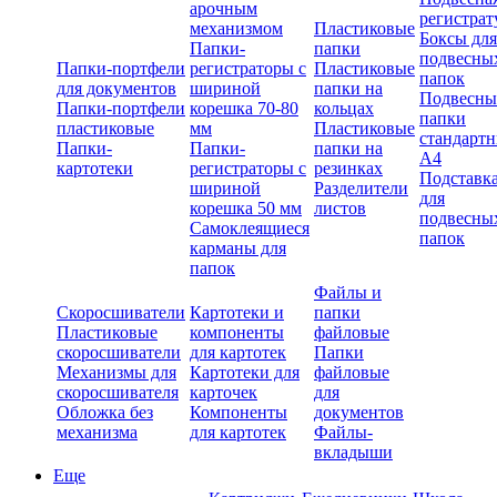
арочным
регистрат
механизмом
Пластиковые
Боксы для
Папки-
папки
подвесны
Папки-портфели
регистраторы с
Пластиковые
папок
для документов
шириной
папки на
Подвесны
Папки-портфели
корешка 70-80
кольцах
папки
пластиковые
мм
Пластиковые
стандарт
Папки-
Папки-
папки на
А4
картотеки
регистраторы с
резинках
Подставк
шириной
Разделители
для
корешка 50 мм
листов
подвесны
Самоклеящиеся
папок
карманы для
папок
Файлы и
Скоросшиватели
Картотеки и
папки
Пластиковые
компоненты
файловые
скоросшиватели
для картотек
Папки
Механизмы для
Картотеки для
файловые
скоросшивателя
карточек
для
Обложка без
Компоненты
документов
механизма
для картотек
Файлы-
вкладыши
Еще