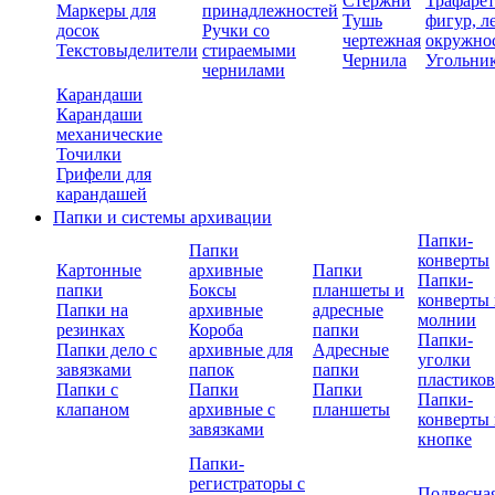
Стержни
Трафаре
Маркеры для
принадлежностей
Тушь
фигур, л
досок
Ручки со
чертежная
окружно
Текстовыделители
стираемыми
Чернила
Угольни
чернилами
Карандаши
Карандаши
механические
Точилки
Грифели для
карандашей
Папки и системы архивации
Папки-
Папки
конверты
Картонные
архивные
Папки
Папки-
папки
Боксы
планшеты и
конверты 
Папки на
архивные
адресные
молнии
резинках
Короба
папки
Папки-
Папки дело с
архивные для
Адресные
уголки
завязками
папок
папки
пластико
Папки с
Папки
Папки
Папки-
клапаном
архивные с
планшеты
конверты 
завязками
кнопке
Папки-
регистраторы с
Подвесна