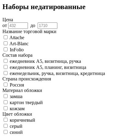
Наборы недатированные
Цена
от
до
Название торговой марки
Attache
Art-Blanc
InFolio
Состав набора
ежедневник А5, визитница, ручка
ежедневник А5, планинг, визитница
еженедельник, ручка, визитница, кредитница
Страна происхождения
Россия
Материал обложки
замша
картон твердый
кожзам
Цвет обложки
коричневый
серый
синий