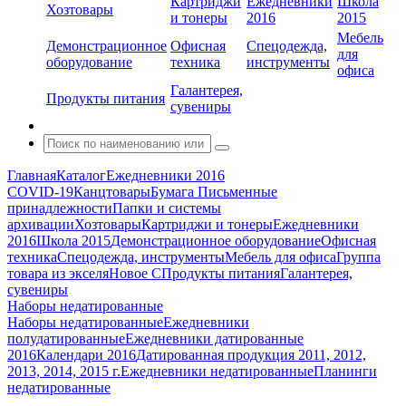
Картриджи
Ежедневники
Школа
Хозтовары
и тонеры
2016
2015
Мебель
Демонстрационное
Офисная
Спецодежда,
для
оборудование
техника
инструменты
офиса
Галантерея,
Продукты питания
сувениры
Главная
Каталог
Ежедневники 2016
COVID-19
Канцтовары
Бумага
Письменные
принадлежности
Папки и системы
архивации
Хозтовары
Картриджи и тонеры
Ежедневники
2016
Школа 2015
Демонстрационное оборудование
Офисная
техника
Спецодежда, инструменты
Мебель для офиса
Группа
товара из экселя
Новое С
Продукты питания
Галантерея,
сувениры
Наборы недатированные
Наборы недатированные
Ежедневники
полудатированные
Ежедневники датированные
2016
Календари 2016
Датированная продукция 2011, 2012,
2013, 2014, 2015 г.
Ежедневники недатированные
Планинги
недатированные