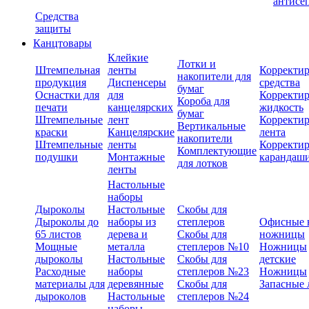
антисе
Средства
защиты
Канцтовары
Клейкие
Лотки и
Штемпельная
ленты
Корректи
накопители для
продукция
Диспенсеры
средства
бумаг
Оснастки для
для
Корректи
Короба для
печати
канцелярских
жидкость
бумаг
Штемпельные
лент
Корректи
Вертикальные
краски
Канцелярские
лента
накопители
Штемпельные
ленты
Корректи
Комплектующие
подушки
Монтажные
карандаш
для лотков
ленты
Настольные
наборы
Дыроколы
Настольные
Скобы для
Дыроколы до
наборы из
степлеров
Офисные 
65 листов
дерева и
Скобы для
ножницы
Мощные
металла
степлеров №10
Ножницы
дыроколы
Настольные
Скобы для
детские
Расходные
наборы
степлеров №23
Ножницы
материалы для
деревянные
Скобы для
Запасные 
дыроколов
Настольные
степлеров №24
наборы