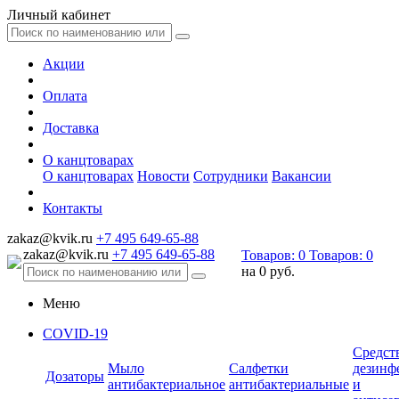
Личный кабинет
Акции
Оплата
Доставка
О канцтоварах
О канцтоварах
Новости
Сотрудники
Вакансии
Контакты
zakaz@kvik.ru
+7 495 649-65-88
zakaz@kvik.ru
+7 495 649-65-88
Товаров:
0
Товаров:
0
на
0 руб.
Меню
COVID-19
Средст
Мыло
Салфетки
дезинф
Дозаторы
антибактериальное
антибактериальные
и