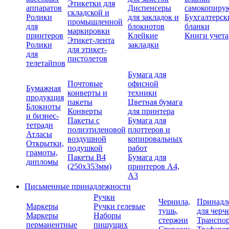
Этикетки для
аппаратов
Диспенсеры
самокопиру
складской и
Ролики
для закладок и
Бухгалтерск
промышленной
для
блокнотов
бланки
маркировки
принтеров
Клейкие
Книги учета
Этикет-лента
Ролики
закладки
для этикет-
для
пистолетов
телетайпов
Бумага для
Почтовые
офисной
Бумажная
конверты и
техники
продукция
пакеты
Цветная бумага
Блокноты
Конверты
для принтера
и бизнес-
Пакеты с
Бумага для
тетради
полиэтиленовой
плоттеров и
Атласы
воздушной
копировальных
Открытки,
подушкой
работ
грамоты,
Пакеты В4
Бумага для
дипломы
(250х353мм)
принтеров А4,
А3
Письменные принадлежности
Ручки
Чернила,
Принадл
Маркеры
Ручки гелевые
тушь,
для черч
Маркеры
Наборы
стержни
Транспо
перманентные
пишущих