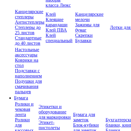
класса Люкс
Канцелярские
Клей
Канцелярские
степлеры
Клеящие
мелочи
Антистеплеры
карандаши
Зажимы для
Степлеры до
Лотки для
Клей ПВА
бумаг
25 листов
Клей
Скрепки
Стандартные
специальный
Булавки
до 40 листов
Настольные
аксессуары
Коврики на
стол
Подставки с
наполнением
Подушки для
смачивания
пальцев
Бумага
Ролики и
Этикетки и
чековая
оборудование
лента
Бумага для
для маркировки
Ролики
заметок
Бухгалтерск
Этикет-
для
Блок-кубики
бланки, кни
пистолеты
кассовых
для заметок
Бланки