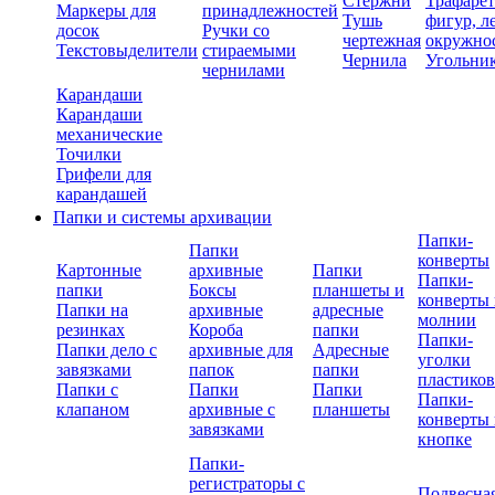
Стержни
Трафаре
Маркеры для
принадлежностей
Тушь
фигур, л
досок
Ручки со
чертежная
окружно
Текстовыделители
стираемыми
Чернила
Угольни
чернилами
Карандаши
Карандаши
механические
Точилки
Грифели для
карандашей
Папки и системы архивации
Папки-
Папки
конверты
Картонные
архивные
Папки
Папки-
папки
Боксы
планшеты и
конверты 
Папки на
архивные
адресные
молнии
резинках
Короба
папки
Папки-
Папки дело с
архивные для
Адресные
уголки
завязками
папок
папки
пластико
Папки с
Папки
Папки
Папки-
клапаном
архивные с
планшеты
конверты 
завязками
кнопке
Папки-
регистраторы с
Подвесна