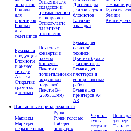
Этикетки для
аппаратов
Диспенсеры
самокопиру
складской и
Ролики
для закладок и
Бухгалтерск
промышленной
для
блокнотов
бланки
маркировки
принтеров
Клейкие
Книги учета
Этикет-лента
Ролики
закладки
для этикет-
для
пистолетов
телетайпов
Бумага для
Почтовые
офисной
Бумажная
конверты и
техники
продукция
пакеты
Цветная бумага
Блокноты
Конверты
для принтера
и бизнес-
Пакеты с
Бумага для
тетради
полиэтиленовой
плоттеров и
Атласы
воздушной
копировальных
Открытки,
подушкой
работ
грамоты,
Пакеты В4
Бумага для
дипломы
(250х353мм)
принтеров А4,
А3
Письменные принадлежности
Ручки
Чернила,
Принадл
Маркеры
Ручки гелевые
тушь,
для черч
Маркеры
Наборы
стержни
Транспо
перманентные
пишущих