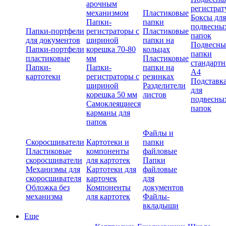
арочным
регистрат
механизмом
Пластиковые
Боксы для
Папки-
папки
подвесны
Папки-портфели
регистраторы с
Пластиковые
папок
для документов
шириной
папки на
Подвесны
Папки-портфели
корешка 70-80
кольцах
папки
пластиковые
мм
Пластиковые
стандарт
Папки-
Папки-
папки на
А4
картотеки
регистраторы с
резинках
Подставк
шириной
Разделители
для
корешка 50 мм
листов
подвесны
Самоклеящиеся
папок
карманы для
папок
Файлы и
Скоросшиватели
Картотеки и
папки
Пластиковые
компоненты
файловые
скоросшиватели
для картотек
Папки
Механизмы для
Картотеки для
файловые
скоросшивателя
карточек
для
Обложка без
Компоненты
документов
механизма
для картотек
Файлы-
вкладыши
Еще