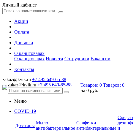
Личный кабинет
Акции
Оплата
Доставка
О канцтоварах
О канцтоварах
Новости
Сотрудники
Вакансии
Контакты
zakaz@kvik.ru
+7 495 649-65-88
zakaz@kvik.ru
+7 495 649-65-88
Товаров:
0
Товаров:
0
на
0 руб.
Меню
COVID-19
Средст
Мыло
Салфетки
дезинф
Дозаторы
антибактериальное
антибактериальные
и