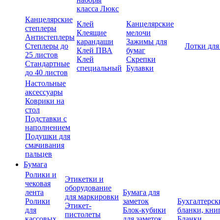
класса Люкс
Канцелярские
Клей
Канцелярские
степлеры
Клеящие
мелочи
Антистеплеры
карандаши
Зажимы для
Степлеры до
Лотки для
Клей ПВА
бумаг
25 листов
Клей
Скрепки
Стандартные
специальный
Булавки
до 40 листов
Настольные
аксессуары
Коврики на
стол
Подставки с
наполнением
Подушки для
смачивания
пальцев
Бумага
Ролики и
Этикетки и
чековая
оборудование
лента
Бумага для
для маркировки
Ролики
заметок
Бухгалтерск
Этикет-
для
Блок-кубики
бланки, кни
пистолеты
кассовых
для заметок
Бланки