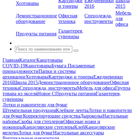
Картриджи
Ежедневники
Школа
Хозтовары
и тонеры
2016
2015
Мебель
Демонстрационное
Офисная
Спецодежда,
для
оборудование
техника
инструменты
офиса
Галантерея,
Продукты питания
сувениры
Главная
Каталог
Канцтовары
COVID-19
Канцтовары
Бумага
Письменные
принадлежности
Папки и системы
архивации
Хозтовары
Картриджи и тонеры
Ежедневники
2016
Школа 2015
Демонстрационное оборудование
Офисная
техника
Спецодежда, инструменты
Мебель для офиса
Группа
товара из экселя
Новое С
Продукты питания
Галантерея,
сувениры
Лотки и накопители для бумаг
Штемпельная продукция
Клейкие ленты
Лотки и накопители
для бумаг
Корректирующие средства
Дыроколы
Настольные
наборы
Скобы для степлеров
Офисные ножи и
ножницы
Канцелярские степлеры
Клей
Канцелярские
мелочи
Лотки для бумаг
Настольные аксессуары
Вертикальные накопители