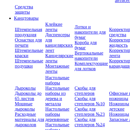
антисе
Средства
защиты
Канцтовары
Клейкие
Лотки и
Штемпельная
ленты
Корректи
накопители для
продукция
Диспенсеры
средства
бумаг
Оснастки для
для
Корректи
Короба для
печати
канцелярских
жидкость
бумаг
Штемпельные
лент
Корректи
Вертикальные
краски
Канцелярские
лента
накопители
Штемпельные
ленты
Корректи
Комплектующие
подушки
Монтажные
карандаш
для лотков
ленты
Настольные
наборы
Дыроколы
Настольные
Скобы для
Дыроколы до
наборы из
степлеров
Офисные 
65 листов
дерева и
Скобы для
ножницы
Мощные
металла
степлеров №10
Ножницы
дыроколы
Настольные
Скобы для
детские
Расходные
наборы
степлеров №23
Ножницы
материалы для
деревянные
Скобы для
Запасные 
дыроколов
Настольные
степлеров №24
наборы