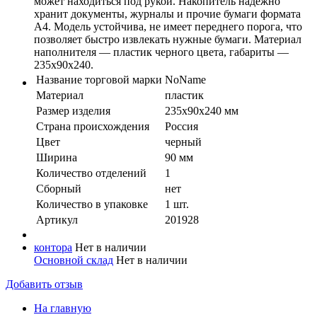
может находиться под рукой. Накопитель надежно
хранит документы, журналы и прочие бумаги формата
А4. Модель устойчива, не имеет переднего порога, что
позволяет быстро извлекать нужные бумаги. Материал
наполнителя — пластик черного цвета, габариты —
235х90х240.
Название торговой марки
NoName
Материал
пластик
Размер изделия
235х90х240 мм
Страна происхождения
Россия
Цвет
черный
Ширина
90 мм
Количество отделений
1
Сборный
нет
Количество в упaковке
1 шт.
Артикул
201928
контора
Нет в наличии
Основной склад
Нет в наличии
Добавить отзыв
На главную