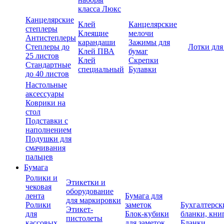
класса Люкс
Канцелярские
Клей
Канцелярские
степлеры
Клеящие
мелочи
Антистеплеры
карандаши
Зажимы для
Степлеры до
Лотки для
Клей ПВА
бумаг
25 листов
Клей
Скрепки
Стандартные
специальный
Булавки
до 40 листов
Настольные
аксессуары
Коврики на
стол
Подставки с
наполнением
Подушки для
смачивания
пальцев
Бумага
Ролики и
Этикетки и
чековая
оборудование
лента
Бумага для
для маркировки
Ролики
заметок
Бухгалтерск
Этикет-
для
Блок-кубики
бланки, кни
пистолеты
кассовых
для заметок
Бланки