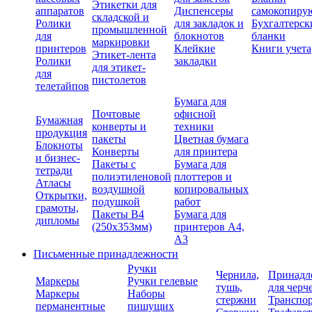
Этикетки для
аппаратов
Диспенсеры
самокопиру
складской и
Ролики
для закладок и
Бухгалтерск
промышленной
для
блокнотов
бланки
маркировки
принтеров
Клейкие
Книги учета
Этикет-лента
Ролики
закладки
для этикет-
для
пистолетов
телетайпов
Бумага для
Почтовые
офисной
Бумажная
конверты и
техники
продукция
пакеты
Цветная бумага
Блокноты
Конверты
для принтера
и бизнес-
Пакеты с
Бумага для
тетради
полиэтиленовой
плоттеров и
Атласы
воздушной
копировальных
Открытки,
подушкой
работ
грамоты,
Пакеты В4
Бумага для
дипломы
(250х353мм)
принтеров А4,
А3
Письменные принадлежности
Ручки
Чернила,
Принадл
Маркеры
Ручки гелевые
тушь,
для черч
Маркеры
Наборы
стержни
Транспо
перманентные
пишущих