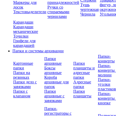
Стержни
Трафаре
Маркеры для
принадлежностей
Тушь
фигур, л
досок
Ручки со
чертежная
окружно
Текстовыделители
стираемыми
Чернила
Угольни
чернилами
Карандаши
Карандаши
механические
Точилки
Грифели для
карандашей
Папки и системы архивации
Папки-
Папки
конверты
Картонные
архивные
Папки
Папки-
папки
Боксы
планшеты и
конверты 
Папки на
архивные
адресные
молнии
резинках
Короба
папки
Папки-
Папки дело с
архивные для
Адресные
уголки
завязками
папок
папки
пластико
Папки с
Папки
Папки
Папки-
клапаном
архивные с
планшеты
конверты 
завязками
кнопке
Папки-
регистраторы с
Подвесна