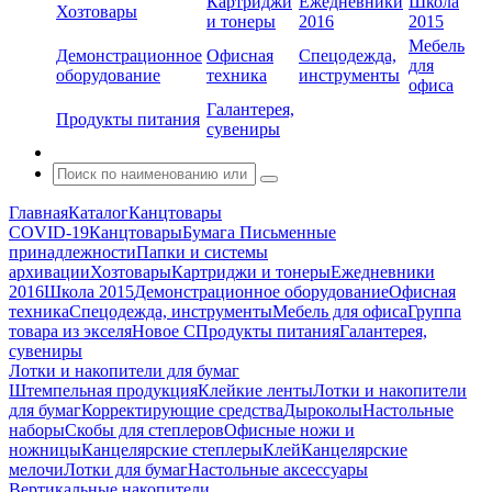
Картриджи
Ежедневники
Школа
Хозтовары
и тонеры
2016
2015
Мебель
Демонстрационное
Офисная
Спецодежда,
для
оборудование
техника
инструменты
офиса
Галантерея,
Продукты питания
сувениры
Главная
Каталог
Канцтовары
COVID-19
Канцтовары
Бумага
Письменные
принадлежности
Папки и системы
архивации
Хозтовары
Картриджи и тонеры
Ежедневники
2016
Школа 2015
Демонстрационное оборудование
Офисная
техника
Спецодежда, инструменты
Мебель для офиса
Группа
товара из экселя
Новое С
Продукты питания
Галантерея,
сувениры
Лотки и накопители для бумаг
Штемпельная продукция
Клейкие ленты
Лотки и накопители
для бумаг
Корректирующие средства
Дыроколы
Настольные
наборы
Скобы для степлеров
Офисные ножи и
ножницы
Канцелярские степлеры
Клей
Канцелярские
мелочи
Лотки для бумаг
Настольные аксессуары
Вертикальные накопители