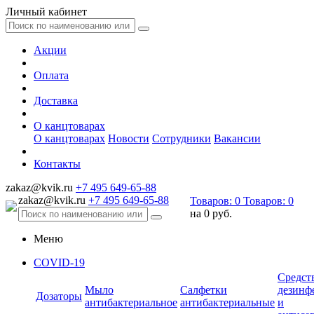
Личный кабинет
Акции
Оплата
Доставка
О канцтоварах
О канцтоварах
Новости
Сотрудники
Вакансии
Контакты
zakaz@kvik.ru
+7 495 649-65-88
zakaz@kvik.ru
+7 495 649-65-88
Товаров:
0
Товаров:
0
на
0 руб.
Меню
COVID-19
Средст
Мыло
Салфетки
дезинф
Дозаторы
антибактериальное
антибактериальные
и