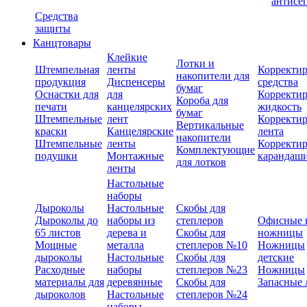
антисе
Средства
защиты
Канцтовары
Клейкие
Лотки и
Штемпельная
ленты
Корректи
накопители для
продукция
Диспенсеры
средства
бумаг
Оснастки для
для
Корректи
Короба для
печати
канцелярских
жидкость
бумаг
Штемпельные
лент
Корректи
Вертикальные
краски
Канцелярские
лента
накопители
Штемпельные
ленты
Корректи
Комплектующие
подушки
Монтажные
карандаш
для лотков
ленты
Настольные
наборы
Дыроколы
Настольные
Скобы для
Дыроколы до
наборы из
степлеров
Офисные 
65 листов
дерева и
Скобы для
ножницы
Мощные
металла
степлеров №10
Ножницы
дыроколы
Настольные
Скобы для
детские
Расходные
наборы
степлеров №23
Ножницы
материалы для
деревянные
Скобы для
Запасные 
дыроколов
Настольные
степлеров №24
наборы