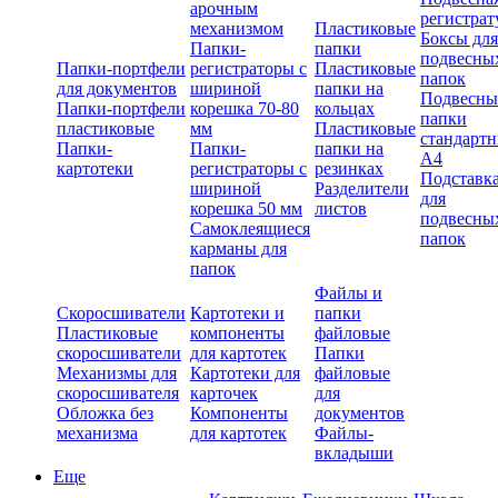
арочным
регистрат
механизмом
Пластиковые
Боксы для
Папки-
папки
подвесны
Папки-портфели
регистраторы с
Пластиковые
папок
для документов
шириной
папки на
Подвесны
Папки-портфели
корешка 70-80
кольцах
папки
пластиковые
мм
Пластиковые
стандарт
Папки-
Папки-
папки на
А4
картотеки
регистраторы с
резинках
Подставк
шириной
Разделители
для
корешка 50 мм
листов
подвесны
Самоклеящиеся
папок
карманы для
папок
Файлы и
Скоросшиватели
Картотеки и
папки
Пластиковые
компоненты
файловые
скоросшиватели
для картотек
Папки
Механизмы для
Картотеки для
файловые
скоросшивателя
карточек
для
Обложка без
Компоненты
документов
механизма
для картотек
Файлы-
вкладыши
Еще