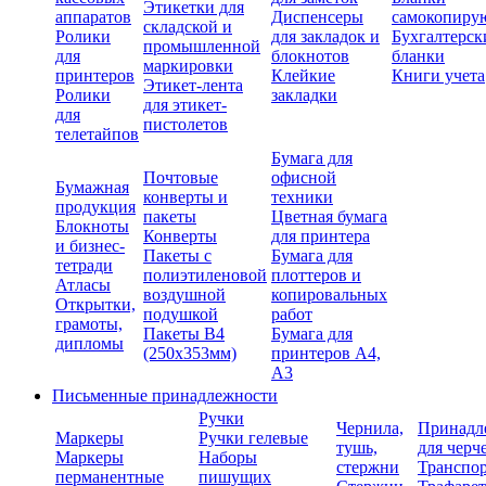
Этикетки для
аппаратов
Диспенсеры
самокопиру
складской и
Ролики
для закладок и
Бухгалтерск
промышленной
для
блокнотов
бланки
маркировки
принтеров
Клейкие
Книги учета
Этикет-лента
Ролики
закладки
для этикет-
для
пистолетов
телетайпов
Бумага для
Почтовые
офисной
Бумажная
конверты и
техники
продукция
пакеты
Цветная бумага
Блокноты
Конверты
для принтера
и бизнес-
Пакеты с
Бумага для
тетради
полиэтиленовой
плоттеров и
Атласы
воздушной
копировальных
Открытки,
подушкой
работ
грамоты,
Пакеты В4
Бумага для
дипломы
(250х353мм)
принтеров А4,
А3
Письменные принадлежности
Ручки
Чернила,
Принадл
Маркеры
Ручки гелевые
тушь,
для черч
Маркеры
Наборы
стержни
Транспо
перманентные
пишущих