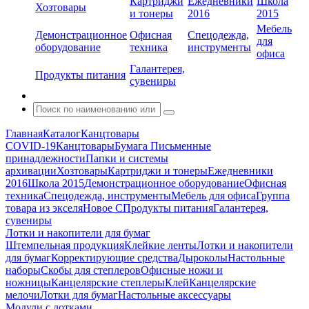
Картриджи
Ежедневники
Школа
Хозтовары
и тонеры
2016
2015
Мебель
Демонстрационное
Офисная
Спецодежда,
для
оборудование
техника
инструменты
офиса
Галантерея,
Продукты питания
сувениры
Главная
Каталог
Канцтовары
COVID-19
Канцтовары
Бумага
Письменные
принадлежности
Папки и системы
архивации
Хозтовары
Картриджи и тонеры
Ежедневники
2016
Школа 2015
Демонстрационное оборудование
Офисная
техника
Спецодежда, инструменты
Мебель для офиса
Группа
товара из экселя
Новое С
Продукты питания
Галантерея,
сувениры
Лотки и накопители для бумаг
Штемпельная продукция
Клейкие ленты
Лотки и накопители
для бумаг
Корректирующие средства
Дыроколы
Настольные
наборы
Скобы для степлеров
Офисные ножи и
ножницы
Канцелярские степлеры
Клей
Канцелярские
мелочи
Лотки для бумаг
Настольные аксессуары
Модули с лотками