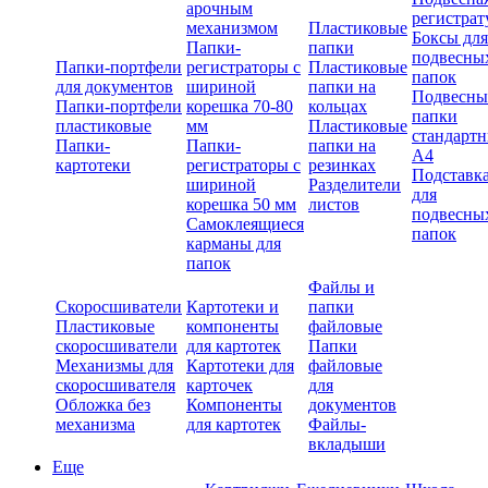
арочным
регистрат
механизмом
Пластиковые
Боксы для
Папки-
папки
подвесны
Папки-портфели
регистраторы с
Пластиковые
папок
для документов
шириной
папки на
Подвесны
Папки-портфели
корешка 70-80
кольцах
папки
пластиковые
мм
Пластиковые
стандарт
Папки-
Папки-
папки на
А4
картотеки
регистраторы с
резинках
Подставк
шириной
Разделители
для
корешка 50 мм
листов
подвесны
Самоклеящиеся
папок
карманы для
папок
Файлы и
Скоросшиватели
Картотеки и
папки
Пластиковые
компоненты
файловые
скоросшиватели
для картотек
Папки
Механизмы для
Картотеки для
файловые
скоросшивателя
карточек
для
Обложка без
Компоненты
документов
механизма
для картотек
Файлы-
вкладыши
Еще