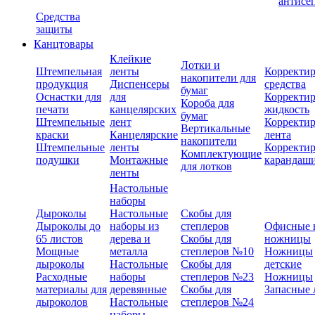
антисе
Средства
защиты
Канцтовары
Клейкие
Лотки и
Штемпельная
ленты
Корректи
накопители для
продукция
Диспенсеры
средства
бумаг
Оснастки для
для
Корректи
Короба для
печати
канцелярских
жидкость
бумаг
Штемпельные
лент
Корректи
Вертикальные
краски
Канцелярские
лента
накопители
Штемпельные
ленты
Корректи
Комплектующие
подушки
Монтажные
карандаш
для лотков
ленты
Настольные
наборы
Дыроколы
Настольные
Скобы для
Дыроколы до
наборы из
степлеров
Офисные 
65 листов
дерева и
Скобы для
ножницы
Мощные
металла
степлеров №10
Ножницы
дыроколы
Настольные
Скобы для
детские
Расходные
наборы
степлеров №23
Ножницы
материалы для
деревянные
Скобы для
Запасные 
дыроколов
Настольные
степлеров №24
наборы