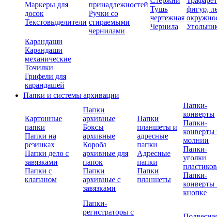
Стержни
Трафаре
Маркеры для
принадлежностей
Тушь
фигур, л
досок
Ручки со
чертежная
окружно
Текстовыделители
стираемыми
Чернила
Угольни
чернилами
Карандаши
Карандаши
механические
Точилки
Грифели для
карандашей
Папки и системы архивации
Папки-
Папки
конверты
Картонные
архивные
Папки
Папки-
папки
Боксы
планшеты и
конверты 
Папки на
архивные
адресные
молнии
резинках
Короба
папки
Папки-
Папки дело с
архивные для
Адресные
уголки
завязками
папок
папки
пластико
Папки с
Папки
Папки
Папки-
клапаном
архивные с
планшеты
конверты 
завязками
кнопке
Папки-
регистраторы с
Подвесна