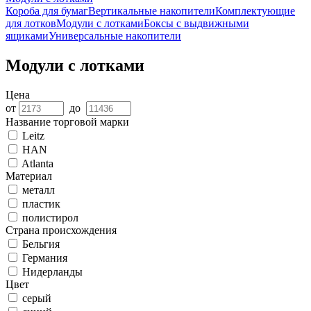
Короба для бумаг
Вертикальные накопители
Комплектующие
для лотков
Модули с лотками
Боксы с выдвижными
ящиками
Универсальные накопители
Модули с лотками
Цена
от
до
Название торговой марки
Leitz
HAN
Atlanta
Материал
металл
пластик
полистирол
Страна происхождения
Бельгия
Германия
Нидерланды
Цвет
серый