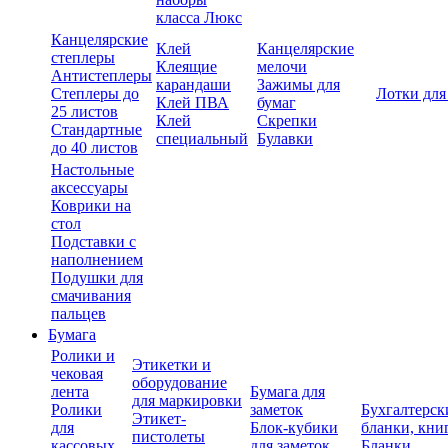
класса Люкс
Канцелярские
Клей
Канцелярские
степлеры
Клеящие
мелочи
Антистеплеры
карандаши
Зажимы для
Степлеры до
Лотки для
Клей ПВА
бумаг
25 листов
Клей
Скрепки
Стандартные
специальный
Булавки
до 40 листов
Настольные
аксессуары
Коврики на
стол
Подставки с
наполнением
Подушки для
смачивания
пальцев
Бумага
Ролики и
Этикетки и
чековая
оборудование
лента
Бумага для
для маркировки
Ролики
заметок
Бухгалтерск
Этикет-
для
Блок-кубики
бланки, кни
пистолеты
кассовых
для заметок
Бланки