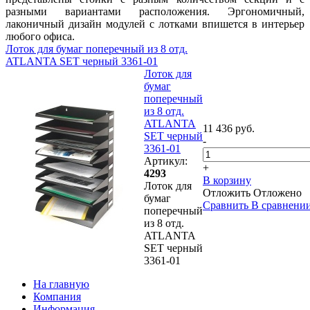
разными вариантами расположения. Эргономичный,
лаконичный дизайн модулей с лотками впишется в интерьер
любого офиса.
Лоток для бумаг поперечный из 8 отд.
ATLANTA SET черный 3361-01
Лоток для
бумаг
поперечный
из 8 отд.
ATLANTA
11 436 руб.
SET черный
-
3361-01
Артикул:
+
4293
В корзину
Лоток для
Отложить
Отложено
бумаг
Сравнить
В сравнени
поперечный
из 8 отд.
ATLANTA
SET черный
3361-01
На главную
Компания
Информация