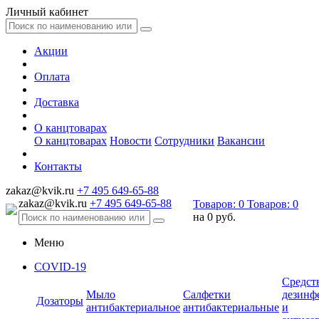
Личный кабинет
Акции
Оплата
Доставка
О канцтоварах
О канцтоварах
Новости
Сотрудники
Вакансии
Контакты
zakaz@kvik.ru
+7 495 649-65-88
zakaz@kvik.ru
+7 495 649-65-88
Товаров:
0
Товаров:
0
на
0 руб.
Меню
COVID-19
Средст
Мыло
Салфетки
дезинф
Дозаторы
антибактериальное
антибактериальные
и