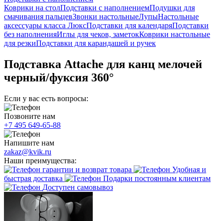
Коврики на стол
Подставки с наполнением
Подушки для
смачивания пальцев
Звонки настольные
Лупы
Настольные
аксессуары класса Люкс
Подставки для календаря
Подставки
без наполнения
Иглы для чеков, заметок
Коврики настольные
для резки
Подставки для карандашей и ручек
Подставка Attache для канц мелочей
черный/фуксия 360°
Если у вас есть вопросы:
Позвоните нам
+7 495 649-65-88
Напишите нам
zakaz@kvik.ru
Наши преимущества:
гарантии и возврат товара
Удобная и
быстрая доставка
Подарки постоянным клиентам
Доступен самовывоз