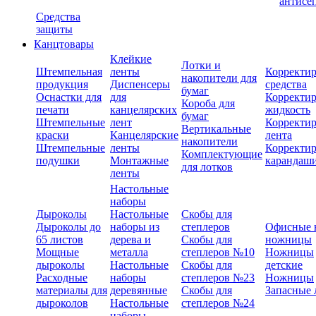
антисе
Средства
защиты
Канцтовары
Клейкие
Лотки и
Штемпельная
ленты
Корректи
накопители для
продукция
Диспенсеры
средства
бумаг
Оснастки для
для
Корректи
Короба для
печати
канцелярских
жидкость
бумаг
Штемпельные
лент
Корректи
Вертикальные
краски
Канцелярские
лента
накопители
Штемпельные
ленты
Корректи
Комплектующие
подушки
Монтажные
карандаш
для лотков
ленты
Настольные
наборы
Дыроколы
Настольные
Скобы для
Дыроколы до
наборы из
степлеров
Офисные 
65 листов
дерева и
Скобы для
ножницы
Мощные
металла
степлеров №10
Ножницы
дыроколы
Настольные
Скобы для
детские
Расходные
наборы
степлеров №23
Ножницы
материалы для
деревянные
Скобы для
Запасные 
дыроколов
Настольные
степлеров №24
наборы