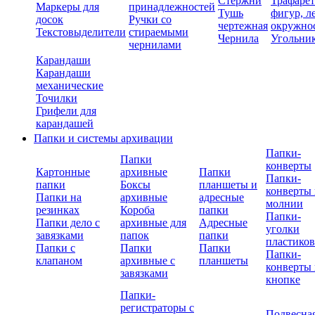
Стержни
Трафаре
Маркеры для
принадлежностей
Тушь
фигур, л
досок
Ручки со
чертежная
окружно
Текстовыделители
стираемыми
Чернила
Угольни
чернилами
Карандаши
Карандаши
механические
Точилки
Грифели для
карандашей
Папки и системы архивации
Папки-
Папки
конверты
Картонные
архивные
Папки
Папки-
папки
Боксы
планшеты и
конверты 
Папки на
архивные
адресные
молнии
резинках
Короба
папки
Папки-
Папки дело с
архивные для
Адресные
уголки
завязками
папок
папки
пластико
Папки с
Папки
Папки
Папки-
клапаном
архивные с
планшеты
конверты 
завязками
кнопке
Папки-
регистраторы с
Подвесна