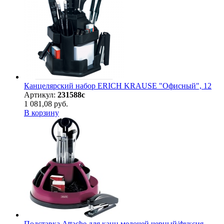
Канцелярский набор ERICH KRAUSE "Офисный", 12
Артикул:
231588с
1 081,08 руб.
В корзину
Подставка Attache для канц мелочей черный/фуксия