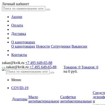
Личный кабинет
Акции
Оплата
Доставка
О канцтоварах
О канцтоварах
Новости
Сотрудники
Вакансии
Контакты
zakaz@kvik.ru
+7 495 649-65-88
zakaz@kvik.ru
+7 495 649-65-88
Товаров:
0
Товаров:
0
на
0 руб.
Меню
COVID-19
Средст
Мыло
Салфетки
дезинф
Дозаторы
антибактериальное
антибактериальные
и