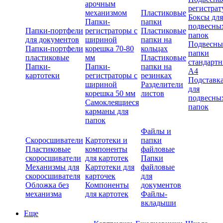
арочным
регистрат
механизмом
Пластиковые
Боксы для
Папки-
папки
подвесны
Папки-портфели
регистраторы с
Пластиковые
папок
для документов
шириной
папки на
Подвесны
Папки-портфели
корешка 70-80
кольцах
папки
пластиковые
мм
Пластиковые
стандарт
Папки-
Папки-
папки на
А4
картотеки
регистраторы с
резинках
Подставк
шириной
Разделители
для
корешка 50 мм
листов
подвесны
Самоклеящиеся
папок
карманы для
папок
Файлы и
Скоросшиватели
Картотеки и
папки
Пластиковые
компоненты
файловые
скоросшиватели
для картотек
Папки
Механизмы для
Картотеки для
файловые
скоросшивателя
карточек
для
Обложка без
Компоненты
документов
механизма
для картотек
Файлы-
вкладыши
Еще