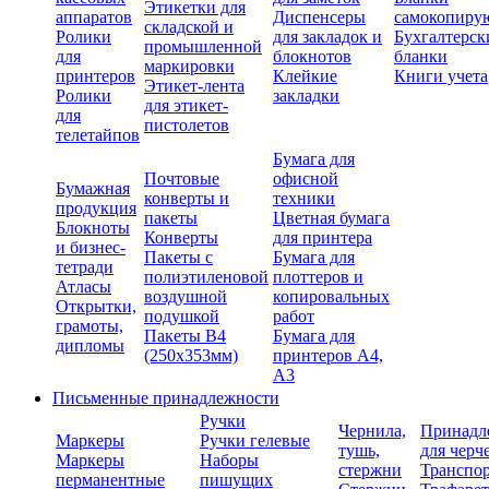
Этикетки для
аппаратов
Диспенсеры
самокопиру
складской и
Ролики
для закладок и
Бухгалтерск
промышленной
для
блокнотов
бланки
маркировки
принтеров
Клейкие
Книги учета
Этикет-лента
Ролики
закладки
для этикет-
для
пистолетов
телетайпов
Бумага для
Почтовые
офисной
Бумажная
конверты и
техники
продукция
пакеты
Цветная бумага
Блокноты
Конверты
для принтера
и бизнес-
Пакеты с
Бумага для
тетради
полиэтиленовой
плоттеров и
Атласы
воздушной
копировальных
Открытки,
подушкой
работ
грамоты,
Пакеты В4
Бумага для
дипломы
(250х353мм)
принтеров А4,
А3
Письменные принадлежности
Ручки
Чернила,
Принадл
Маркеры
Ручки гелевые
тушь,
для черч
Маркеры
Наборы
стержни
Транспо
перманентные
пишущих