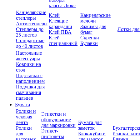
класса Люкс
Канцелярские
Клей
Канцелярские
степлеры
Клеящие
мелочи
Антистеплеры
карандаши
Зажимы для
Степлеры до
Лотки для
Клей ПВА
бумаг
25 листов
Клей
Скрепки
Стандартные
специальный
Булавки
до 40 листов
Настольные
аксессуары
Коврики на
стол
Подставки с
наполнением
Подушки для
смачивания
пальцев
Бумага
Ролики и
Этикетки и
чековая
оборудование
лента
Бумага для
для маркировки
Ролики
заметок
Бухгалтерск
Этикет-
для
Блок-кубики
бланки, кни
пистолеты
кассовых
для заметок
Бланки