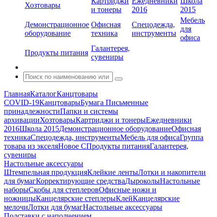
Картриджи
Ежедневники
Школа
Хозтовары
и тонеры
2016
2015
Мебель
Демонстрационное
Офисная
Спецодежда,
для
оборудование
техника
инструменты
офиса
Галантерея,
Продукты питания
сувениры
Главная
Каталог
Канцтовары
COVID-19
Канцтовары
Бумага
Письменные
принадлежности
Папки и системы
архивации
Хозтовары
Картриджи и тонеры
Ежедневники
2016
Школа 2015
Демонстрационное оборудование
Офисная
техника
Спецодежда, инструменты
Мебель для офиса
Группа
товара из экселя
Новое С
Продукты питания
Галантерея,
сувениры
Настольные аксессуары
Штемпельная продукция
Клейкие ленты
Лотки и накопители
для бумаг
Корректирующие средства
Дыроколы
Настольные
наборы
Скобы для степлеров
Офисные ножи и
ножницы
Канцелярские степлеры
Клей
Канцелярские
мелочи
Лотки для бумаг
Настольные аксессуары
Подставки с наполнением