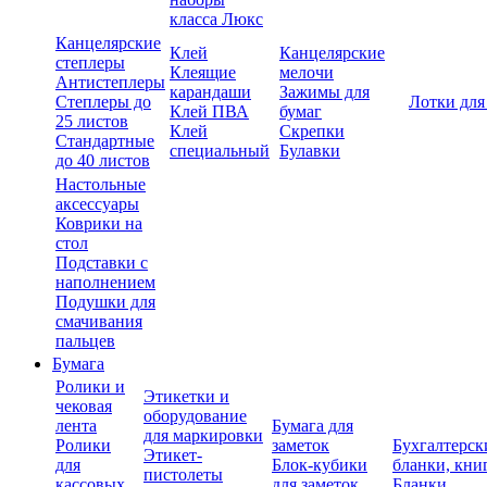
класса Люкс
Канцелярские
Клей
Канцелярские
степлеры
Клеящие
мелочи
Антистеплеры
карандаши
Зажимы для
Степлеры до
Лотки для
Клей ПВА
бумаг
25 листов
Клей
Скрепки
Стандартные
специальный
Булавки
до 40 листов
Настольные
аксессуары
Коврики на
стол
Подставки с
наполнением
Подушки для
смачивания
пальцев
Бумага
Ролики и
Этикетки и
чековая
оборудование
лента
Бумага для
для маркировки
Ролики
заметок
Бухгалтерск
Этикет-
для
Блок-кубики
бланки, кни
пистолеты
кассовых
для заметок
Бланки