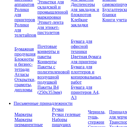
Этикетки для
аппаратов
Диспенсеры
самокопиру
складской и
Ролики
для закладок и
Бухгалтерск
промышленной
для
блокнотов
бланки
маркировки
принтеров
Клейкие
Книги учета
Этикет-лента
Ролики
закладки
для этикет-
для
пистолетов
телетайпов
Бумага для
Почтовые
офисной
Бумажная
конверты и
техники
продукция
пакеты
Цветная бумага
Блокноты
Конверты
для принтера
и бизнес-
Пакеты с
Бумага для
тетради
полиэтиленовой
плоттеров и
Атласы
воздушной
копировальных
Открытки,
подушкой
работ
грамоты,
Пакеты В4
Бумага для
дипломы
(250х353мм)
принтеров А4,
А3
Письменные принадлежности
Ручки
Чернила,
Принадл
Маркеры
Ручки гелевые
тушь,
для черч
Маркеры
Наборы
стержни
Транспо
перманентные
пишущих