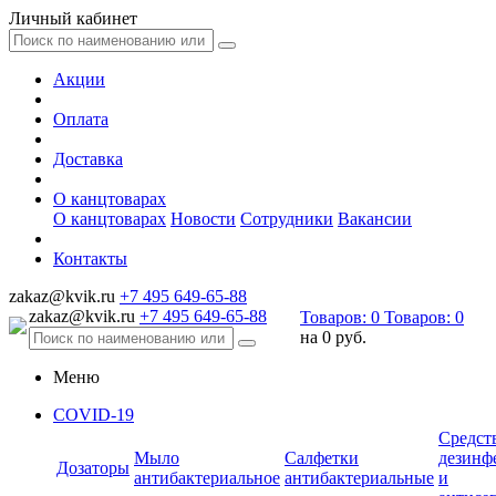
Личный кабинет
Акции
Оплата
Доставка
О канцтоварах
О канцтоварах
Новости
Сотрудники
Вакансии
Контакты
zakaz@kvik.ru
+7 495 649-65-88
zakaz@kvik.ru
+7 495 649-65-88
Товаров:
0
Товаров:
0
на
0 руб.
Меню
COVID-19
Средст
Мыло
Салфетки
дезинф
Дозаторы
антибактериальное
антибактериальные
и