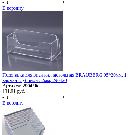
-
+
В корзину
Подставка для визиток настольная BRAUBERG 95*20мм, 1
карман глубиной 32мм, 290420
Артикул:
290420с
131,81 руб.
-
+
В корзину