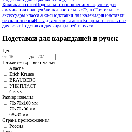
Коврики на стол
Подставки с наполнением
Подушки для
смачивания пальцев
Звонки настольные
Лупы
Настольные
аксессуары класса Люкс
Подставки для календаря
Подставки
без наполнения
Иглы для чеков, заметок
Коврики настольные
для резки
Подставки для карандашей и ручек
Подставки для карандашей и ручек
Цена
от
до
Название торговой марки
Attache
Erich Krause
BRAUBERG
УНИПЛАСТ
Стамм
Размер изделия
70x70x100 мм
70x70x90 мм
98х80 мм
Страна происхождения
Россия
Цвет