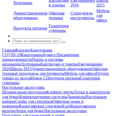
Картриджи
Ежедневники
Школа
Хозтовары
и тонеры
2016
2015
Мебель
Демонстрационное
Офисная
Спецодежда,
для
оборудование
техника
инструменты
офиса
Галантерея,
Продукты питания
сувениры
Главная
Каталог
Канцтовары
COVID-19
Канцтовары
Бумага
Письменные
принадлежности
Папки и системы
архивации
Хозтовары
Картриджи и тонеры
Ежедневники
2016
Школа 2015
Демонстрационное оборудование
Офисная
техника
Спецодежда, инструменты
Мебель для офиса
Группа
товара из экселя
Новое С
Продукты питания
Галантерея,
сувениры
Настольные аксессуары
Штемпельная продукция
Клейкие ленты
Лотки и накопители
для бумаг
Корректирующие средства
Дыроколы
Настольные
наборы
Скобы для степлеров
Офисные ножи и
ножницы
Канцелярские степлеры
Клей
Канцелярские
мелочи
Лотки для бумаг
Настольные аксессуары
Подставки для карандашей и ручек