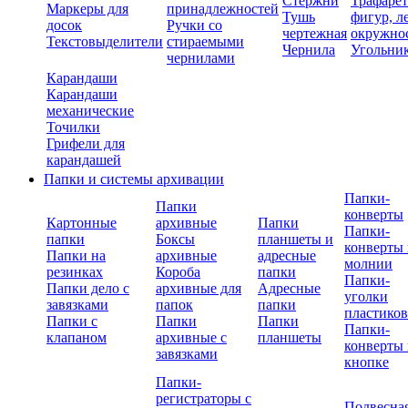
Стержни
Трафаре
Маркеры для
принадлежностей
Тушь
фигур, л
досок
Ручки со
чертежная
окружно
Текстовыделители
стираемыми
Чернила
Угольни
чернилами
Карандаши
Карандаши
механические
Точилки
Грифели для
карандашей
Папки и системы архивации
Папки-
Папки
конверты
Картонные
архивные
Папки
Папки-
папки
Боксы
планшеты и
конверты 
Папки на
архивные
адресные
молнии
резинках
Короба
папки
Папки-
Папки дело с
архивные для
Адресные
уголки
завязками
папок
папки
пластико
Папки с
Папки
Папки
Папки-
клапаном
архивные с
планшеты
конверты 
завязками
кнопке
Папки-
регистраторы с
Подвесна