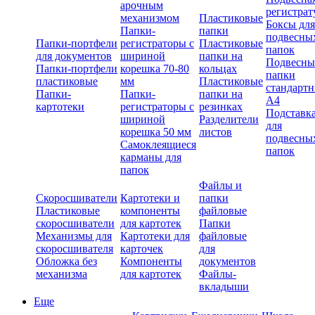
арочным
регистрат
механизмом
Пластиковые
Боксы для
Папки-
папки
подвесны
Папки-портфели
регистраторы с
Пластиковые
папок
для документов
шириной
папки на
Подвесны
Папки-портфели
корешка 70-80
кольцах
папки
пластиковые
мм
Пластиковые
стандарт
Папки-
Папки-
папки на
А4
картотеки
регистраторы с
резинках
Подставк
шириной
Разделители
для
корешка 50 мм
листов
подвесны
Самоклеящиеся
папок
карманы для
папок
Файлы и
Скоросшиватели
Картотеки и
папки
Пластиковые
компоненты
файловые
скоросшиватели
для картотек
Папки
Механизмы для
Картотеки для
файловые
скоросшивателя
карточек
для
Обложка без
Компоненты
документов
механизма
для картотек
Файлы-
вкладыши
Еще