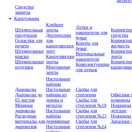
антисе
Средства
защиты
Канцтовары
Клейкие
Лотки и
Штемпельная
ленты
Корректи
накопители для
продукция
Диспенсеры
средства
бумаг
Оснастки для
для
Корректи
Короба для
печати
канцелярских
жидкость
бумаг
Штемпельные
лент
Корректи
Вертикальные
краски
Канцелярские
лента
накопители
Штемпельные
ленты
Корректи
Комплектующие
подушки
Монтажные
карандаш
для лотков
ленты
Настольные
наборы
Дыроколы
Настольные
Скобы для
Дыроколы до
наборы из
степлеров
Офисные 
65 листов
дерева и
Скобы для
ножницы
Мощные
металла
степлеров №10
Ножницы
дыроколы
Настольные
Скобы для
детские
Расходные
наборы
степлеров №23
Ножницы
материалы для
деревянные
Скобы для
Запасные 
дыроколов
Настольные
степлеров №24
наборы