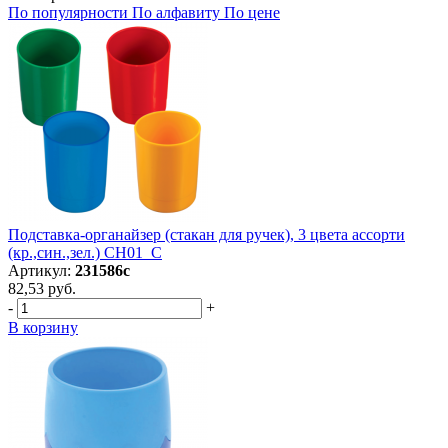
По популярности
По алфавиту
По цене
Подставка-органайзер (стакан для ручек), 3 цвета ассорти
(кр.,син.,зел.) СН01_С
Артикул:
231586с
82,53 руб.
-
+
В корзину