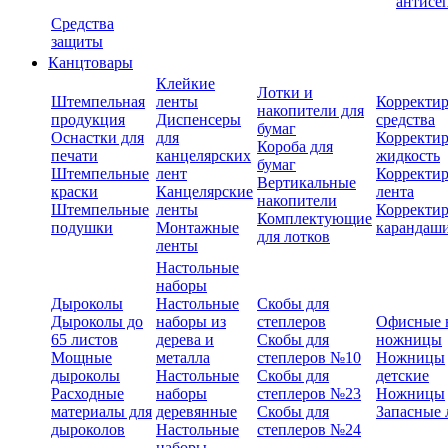
антисе
Средства
защиты
Канцтовары
Клейкие
Лотки и
Штемпельная
ленты
Корректи
накопители для
продукция
Диспенсеры
средства
бумаг
Оснастки для
для
Корректи
Короба для
печати
канцелярских
жидкость
бумаг
Штемпельные
лент
Корректи
Вертикальные
краски
Канцелярские
лента
накопители
Штемпельные
ленты
Корректи
Комплектующие
подушки
Монтажные
карандаш
для лотков
ленты
Настольные
наборы
Дыроколы
Настольные
Скобы для
Дыроколы до
наборы из
степлеров
Офисные 
65 листов
дерева и
Скобы для
ножницы
Мощные
металла
степлеров №10
Ножницы
дыроколы
Настольные
Скобы для
детские
Расходные
наборы
степлеров №23
Ножницы
материалы для
деревянные
Скобы для
Запасные 
дыроколов
Настольные
степлеров №24
наборы