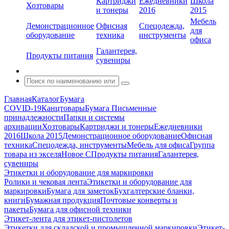
Картриджи
Ежедневники
Школа
Хозтовары
и тонеры
2016
2015
Мебель
Демонстрационное
Офисная
Спецодежда,
для
оборудование
техника
инструменты
офиса
Галантерея,
Продукты питания
сувениры
Главная
Каталог
Бумага
COVID-19
Канцтовары
Бумага
Письменные
принадлежности
Папки и системы
архивации
Хозтовары
Картриджи и тонеры
Ежедневники
2016
Школа 2015
Демонстрационное оборудование
Офисная
техника
Спецодежда, инструменты
Мебель для офиса
Группа
товара из экселя
Новое С
Продукты питания
Галантерея,
сувениры
Этикетки и оборудование для маркировки
Ролики и чековая лента
Этикетки и оборудование для
маркировки
Бумага для заметок
Бухгалтерские бланки,
книги
Бумажная продукция
Почтовые конверты и
пакеты
Бумага для офисной техники
Этикет-лента для этикет-пистолетов
Этикетки для складской и промышленной маркировки
Этикет-