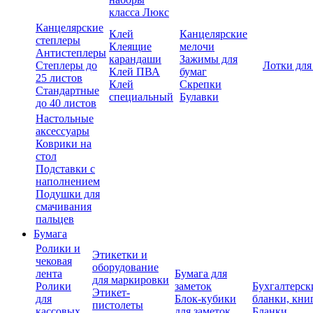
класса Люкс
Канцелярские
Клей
Канцелярские
степлеры
Клеящие
мелочи
Антистеплеры
карандаши
Зажимы для
Степлеры до
Лотки для
Клей ПВА
бумаг
25 листов
Клей
Скрепки
Стандартные
специальный
Булавки
до 40 листов
Настольные
аксессуары
Коврики на
стол
Подставки с
наполнением
Подушки для
смачивания
пальцев
Бумага
Ролики и
Этикетки и
чековая
оборудование
лента
Бумага для
для маркировки
Ролики
заметок
Бухгалтерск
Этикет-
для
Блок-кубики
бланки, кни
пистолеты
кассовых
для заметок
Бланки