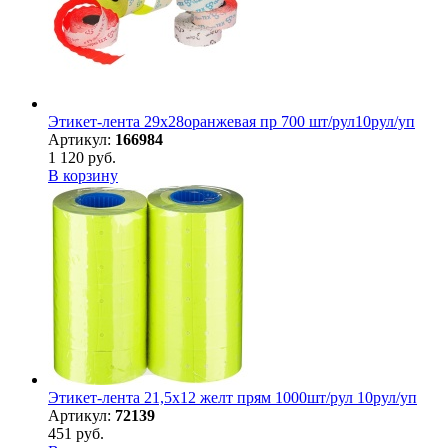
Этикет-лента 29х28оранжевая пр 700 шт/рул10рул/уп
Артикул:
166984
1 120 руб.
В корзину
Этикет-лента 21,5х12 желт прям 1000шт/рул 10рул/уп
Артикул:
72139
451 руб.