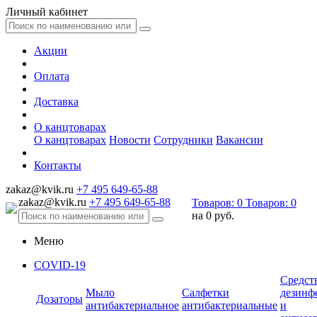
Личный кабинет
Акции
Оплата
Доставка
О канцтоварах
О канцтоварах
Новости
Сотрудники
Вакансии
Контакты
zakaz@kvik.ru
+7 495 649-65-88
zakaz@kvik.ru
+7 495 649-65-88
Товаров:
0
Товаров:
0
на
0 руб.
Меню
COVID-19
Средст
Мыло
Салфетки
дезинф
Дозаторы
антибактериальное
антибактериальные
и