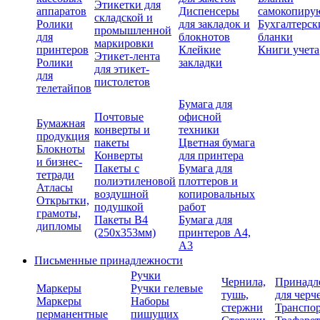
Этикетки для
аппаратов
Диспенсеры
самокопиру
складской и
Ролики
для закладок и
Бухгалтерск
промышленной
для
блокнотов
бланки
маркировки
принтеров
Клейкие
Книги учета
Этикет-лента
Ролики
закладки
для этикет-
для
пистолетов
телетайпов
Бумага для
Почтовые
офисной
Бумажная
конверты и
техники
продукция
пакеты
Цветная бумага
Блокноты
Конверты
для принтера
и бизнес-
Пакеты с
Бумага для
тетради
полиэтиленовой
плоттеров и
Атласы
воздушной
копировальных
Открытки,
подушкой
работ
грамоты,
Пакеты В4
Бумага для
дипломы
(250х353мм)
принтеров А4,
А3
Письменные принадлежности
Ручки
Чернила,
Принадл
Маркеры
Ручки гелевые
тушь,
для черч
Маркеры
Наборы
стержни
Транспо
перманентные
пишущих