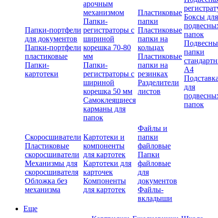
арочным
регистрат
механизмом
Пластиковые
Боксы для
Папки-
папки
подвесны
Папки-портфели
регистраторы с
Пластиковые
папок
для документов
шириной
папки на
Подвесны
Папки-портфели
корешка 70-80
кольцах
папки
пластиковые
мм
Пластиковые
стандарт
Папки-
Папки-
папки на
А4
картотеки
регистраторы с
резинках
Подставк
шириной
Разделители
для
корешка 50 мм
листов
подвесны
Самоклеящиеся
папок
карманы для
папок
Файлы и
Скоросшиватели
Картотеки и
папки
Пластиковые
компоненты
файловые
скоросшиватели
для картотек
Папки
Механизмы для
Картотеки для
файловые
скоросшивателя
карточек
для
Обложка без
Компоненты
документов
механизма
для картотек
Файлы-
вкладыши
Еще