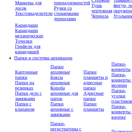
Стержни
Трафаре
Маркеры для
принадлежностей
Тушь
фигур, л
досок
Ручки со
чертежная
окружно
Текстовыделители
стираемыми
Чернила
Угольни
чернилами
Карандаши
Карандаши
механические
Точилки
Грифели для
карандашей
Папки и системы архивации
Папки-
Папки
конверты
Картонные
архивные
Папки
Папки-
папки
Боксы
планшеты и
конверты 
Папки на
архивные
адресные
молнии
резинках
Короба
папки
Папки-
Папки дело с
архивные для
Адресные
уголки
завязками
папок
папки
пластико
Папки с
Папки
Папки
Папки-
клапаном
архивные с
планшеты
конверты 
завязками
кнопке
Папки-
регистраторы с
Подвесна