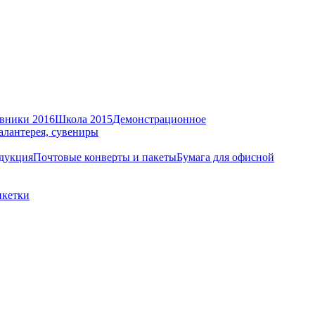
вники 2016
Школа 2015
Демонстрационное
алантерея, сувениры
дукция
Почтовые конверты и пакеты
Бумага для офисной
икетки