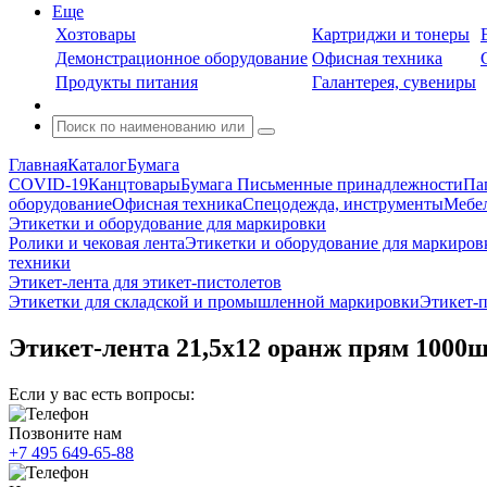
Еще
Хозтовары
Картриджи и тонеры
Демонстрационное оборудование
Офисная техника
Продукты питания
Галантерея, сувениры
Главная
Каталог
Бумага
COVID-19
Канцтовары
Бумага
Письменные принадлежности
Па
оборудование
Офисная техника
Спецодежда, инструменты
Мебел
Этикетки и оборудование для маркировки
Ролики и чековая лента
Этикетки и оборудование для маркиров
техники
Этикет-лента для этикет-пистолетов
Этикетки для складской и промышленной маркировки
Этикет-
Этикет-лента 21,5х12 оранж прям 1000ш
Если у вас есть вопросы:
Позвоните нам
+7 495 649-65-88