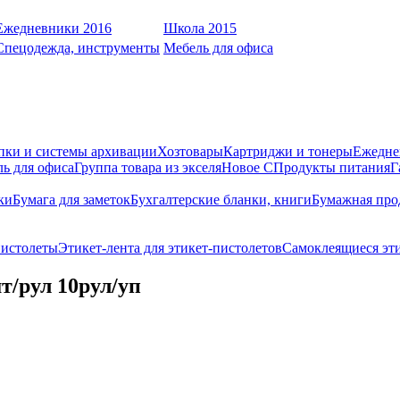
Ежедневники 2016
Школа 2015
Спецодежда, инструменты
Мебель для офиса
пки и системы архивации
Хозтовары
Картриджи и тонеры
Ежедне
ь для офиса
Группа товара из экселя
Новое С
Продукты питания
Г
ки
Бумага для заметок
Бухгалтерские бланки, книги
Бумажная про
пистолеты
Этикет-лента для этикет-пистолетов
Самоклеящиеся эт
т/рул 10рул/уп