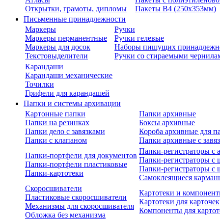
Открытки, грамоты, дипломы
Пакеты В4 (250х353мм)
Письменные принадлежности
Маркеры
Ручки
Маркеры перманентные
Ручки гелевые
Маркеры для досок
Наборы пишущих принадлежн
Текстовыделители
Ручки со стираемыми чернила
Карандаши
Карандаши механические
Точилки
Грифели для карандашей
Папки и системы архивации
Картонные папки
Папки архивные
Папки на резинках
Боксы архивные
Папки дело с завязками
Короба архивные для п
Папки с клапаном
Папки архивные с завя
Папки-регистраторы с
Папки-портфели для документов
Папки-регистраторы с 
Папки-портфели пластиковые
Папки-регистраторы с 
Папки-картотеки
Самоклеящиеся карман
Скоросшиватели
Картотеки и компонент
Пластиковые скоросшиватели
Картотеки для карточек
Механизмы для скоросшивателя
Компоненты для картот
Обложка без механизма