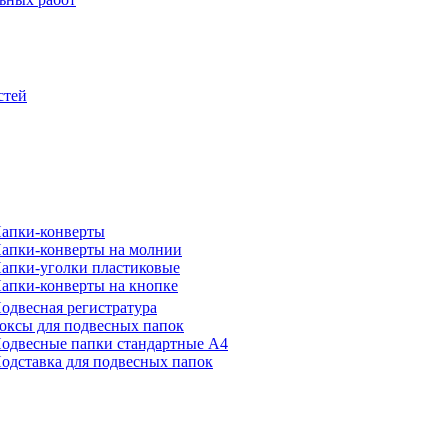
стей
апки-конверты
апки-конверты на молнии
апки-уголки пластиковые
апки-конверты на кнопке
одвесная регистратура
оксы для подвесных папок
одвесные папки стандартные А4
одставка для подвесных папок