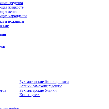
щие средства
щая жидкость
щая лента
ющие карандаши
жи и ножницы
тские
звия
умаг
Бухгалтерские бланки, книги
Бланки самокопирующие
отов
Бухгалтерские бланки
Книги учета
льных работ