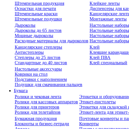
Штемпельная продукция
Клейкие ленты
Оснастки для печати
Диспенсеры для ка
Штемпельные краски
Канцелярские лент
Штемпельные подушки
Монтажные ленты
Дыроколы
Настольные набор
Дыроколы до 65 листов
Настольные наборы 
Мощные дыроколы
Настольные наборы
Расходные материалы для дыроколов
Настольные наборы
Канцелярские степлеры
Клей
Антистеплеры
Клеящие карандаш
Степлеры до 25 листов
Клей ПВА
Стандартные до 40 листов
Клей специальный
Настольные аксессуары
Коврики на стол
Подставки с наполнением
Подушки для смачивания пальцев
Бумага
Ролики и чековая лента
Этикетки и оборудовани
Ролики для кассовых аппаратов
Этикет-пистолеты
Ролики для принтеров
Этикетки для складско
Ролики для телетайпов
Этикет-лента для этикет
Бумажная продукция
Почтовые конверты и па
Блокноты и бизнес-тетради
Конверты
Атласы
Пакеты с полиэтиленов