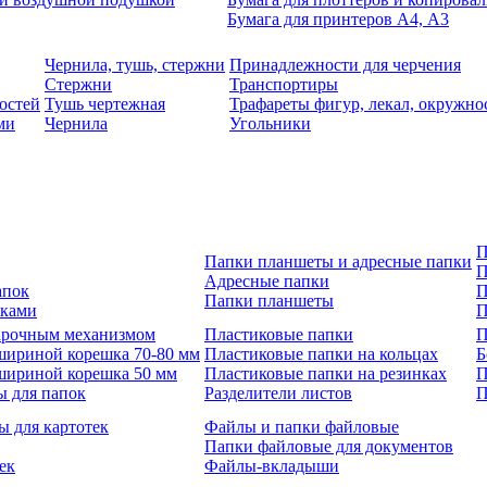
Бумага для принтеров А4, А3
Чернила, тушь, стержни
Принадлежности для черчения
Стержни
Транспортиры
остей
Тушь чертежная
Трафареты фигур, лекал, окружно
ми
Чернила
Угольники
П
Папки планшеты и адресные папки
П
Адресные папки
апок
П
Папки планшеты
зками
П
 арочным механизмом
Пластиковые папки
П
шириной корешка 70-80 мм
Пластиковые папки на кольцах
Б
шириной корешка 50 мм
Пластиковые папки на резинках
П
ы для папок
Разделители листов
П
ы для картотек
Файлы и папки файловые
Папки файловые для документов
ек
Файлы-вкладыши