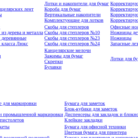
Лотки и накопители для бумаг
Корректирую
нцелярских лент
Короба для бумаг
Корректирую
ы
Вертикальные накопители
Корректирую
Комплектующие для лотков
Корректиру
ы
Скобы для степлеров
Офисные но
из дерева и металла
Скобы для степлеров №10
Ножницы де
 деревянные
Скобы для степлеров №23
Ножницы
 класса Люкс
Скобы для степлеров №24
Запасные ле
Канцелярские мелочи
и
Зажимы для бумаг
Лотки для б
Скрепки
Булавки
е для маркировки
Бумага для заметок
Блок-кубики для заметок
й и промышленной маркировки
Диспенсеры для закладок и блокн
-пистолетов
Клейкие закладки
кеты
Бумага для офисной техники
Цветная бумага для принтера
ой воздушной подушкой
Бумага для плоттеров и копирова