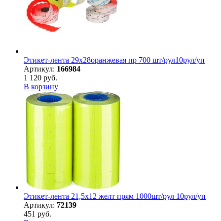
Этикет-лента 29х28оранжевая пр 700 шт/рул10рул/уп
Артикул:
166984
1 120 руб.
В корзину
Этикет-лента 21,5х12 желт прям 1000шт/рул 10рул/уп
Артикул:
72139
451 руб.