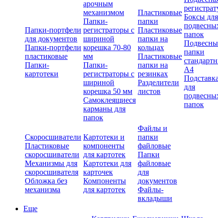
арочным
регистрат
механизмом
Пластиковые
Боксы для
Папки-
папки
подвесны
Папки-портфели
регистраторы с
Пластиковые
папок
для документов
шириной
папки на
Подвесны
Папки-портфели
корешка 70-80
кольцах
папки
пластиковые
мм
Пластиковые
стандарт
Папки-
Папки-
папки на
А4
картотеки
регистраторы с
резинках
Подставк
шириной
Разделители
для
корешка 50 мм
листов
подвесны
Самоклеящиеся
папок
карманы для
папок
Файлы и
Скоросшиватели
Картотеки и
папки
Пластиковые
компоненты
файловые
скоросшиватели
для картотек
Папки
Механизмы для
Картотеки для
файловые
скоросшивателя
карточек
для
Обложка без
Компоненты
документов
механизма
для картотек
Файлы-
вкладыши
Еще