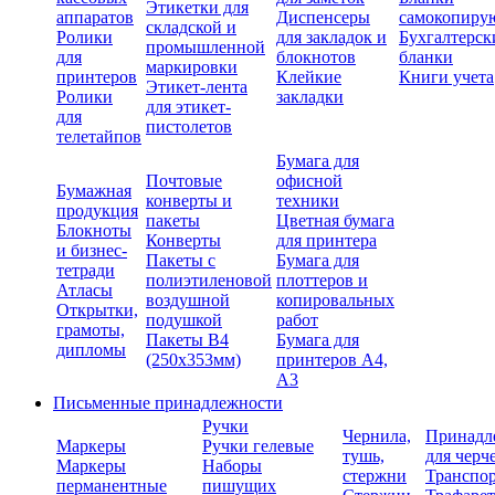
Этикетки для
аппаратов
Диспенсеры
самокопиру
складской и
Ролики
для закладок и
Бухгалтерск
промышленной
для
блокнотов
бланки
маркировки
принтеров
Клейкие
Книги учета
Этикет-лента
Ролики
закладки
для этикет-
для
пистолетов
телетайпов
Бумага для
Почтовые
офисной
Бумажная
конверты и
техники
продукция
пакеты
Цветная бумага
Блокноты
Конверты
для принтера
и бизнес-
Пакеты с
Бумага для
тетради
полиэтиленовой
плоттеров и
Атласы
воздушной
копировальных
Открытки,
подушкой
работ
грамоты,
Пакеты В4
Бумага для
дипломы
(250х353мм)
принтеров А4,
А3
Письменные принадлежности
Ручки
Чернила,
Принадл
Маркеры
Ручки гелевые
тушь,
для черч
Маркеры
Наборы
стержни
Транспо
перманентные
пишущих