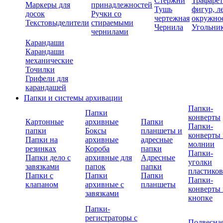
Стержни
Трафаре
Маркеры для
принадлежностей
Тушь
фигур, л
досок
Ручки со
чертежная
окружно
Текстовыделители
стираемыми
Чернила
Угольни
чернилами
Карандаши
Карандаши
механические
Точилки
Грифели для
карандашей
Папки и системы архивации
Папки-
Папки
конверты
Картонные
архивные
Папки
Папки-
папки
Боксы
планшеты и
конверты 
Папки на
архивные
адресные
молнии
резинках
Короба
папки
Папки-
Папки дело с
архивные для
Адресные
уголки
завязками
папок
папки
пластико
Папки с
Папки
Папки
Папки-
клапаном
архивные с
планшеты
конверты 
завязками
кнопке
Папки-
регистраторы с
Подвесна