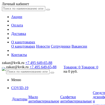
Личный кабинет
Акции
Оплата
Доставка
О канцтоварах
О канцтоварах
Новости
Сотрудники
Вакансии
Контакты
zakaz@kvik.ru
+7 495 649-65-88
zakaz@kvik.ru
+7 495 649-65-88
Товаров:
0
Товаров:
0
на
0 руб.
Меню
COVID-19
Средст
Мыло
Салфетки
дезинф
Дозаторы
антибактериальное
антибактериальные
и