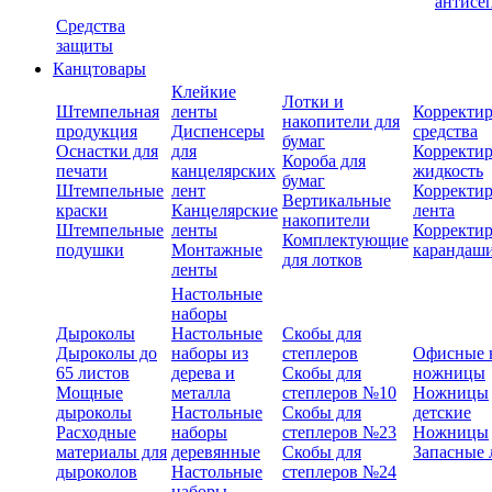
антисе
Средства
защиты
Канцтовары
Клейкие
Лотки и
Штемпельная
ленты
Корректи
накопители для
продукция
Диспенсеры
средства
бумаг
Оснастки для
для
Корректи
Короба для
печати
канцелярских
жидкость
бумаг
Штемпельные
лент
Корректи
Вертикальные
краски
Канцелярские
лента
накопители
Штемпельные
ленты
Корректи
Комплектующие
подушки
Монтажные
карандаш
для лотков
ленты
Настольные
наборы
Дыроколы
Настольные
Скобы для
Дыроколы до
наборы из
степлеров
Офисные 
65 листов
дерева и
Скобы для
ножницы
Мощные
металла
степлеров №10
Ножницы
дыроколы
Настольные
Скобы для
детские
Расходные
наборы
степлеров №23
Ножницы
материалы для
деревянные
Скобы для
Запасные 
дыроколов
Настольные
степлеров №24
наборы