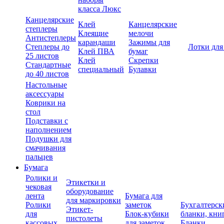
класса Люкс
Канцелярские
Клей
Канцелярские
степлеры
Клеящие
мелочи
Антистеплеры
карандаши
Зажимы для
Степлеры до
Лотки для
Клей ПВА
бумаг
25 листов
Клей
Скрепки
Стандартные
специальный
Булавки
до 40 листов
Настольные
аксессуары
Коврики на
стол
Подставки с
наполнением
Подушки для
смачивания
пальцев
Бумага
Ролики и
Этикетки и
чековая
оборудование
лента
Бумага для
для маркировки
Ролики
заметок
Бухгалтерск
Этикет-
для
Блок-кубики
бланки, кни
пистолеты
кассовых
для заметок
Бланки