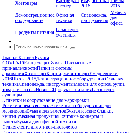
Картриджи
Ежедневники
Школа
Хозтовары
и тонеры
2016
2015
Мебель
Демонстрационное
Офисная
Спецодежда,
для
оборудование
техника
инструменты
офиса
Галантерея,
Продукты питания
сувениры
Главная
Каталог
Бумага
COVID-19
Канцтовары
Бумага
Письменные
принадлежности
Папки и системы
архивации
Хозтовары
Картриджи и тонеры
Ежедневники
2016
Школа 2015
Демонстрационное оборудование
Офисная
техника
Спецодежда, инструменты
Мебель для офиса
Группа
товара из экселя
Новое С
Продукты питания
Галантерея,
сувениры
Этикетки и оборудование для маркировки
Ролики и чековая лента
Этикетки и оборудование для
маркировки
Бумага для заметок
Бухгалтерские бланки,
книги
Бумажная продукция
Почтовые конверты и
пакеты
Бумага для офисной техники
Этикет-лента для этикет-пистолетов
Этикетки для складской и промышленной маркировки
Этикет-