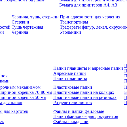
Бумага для принтеров А4, А3
Чернила, тушь, стержни
Принадлежности для черчения
Стержни
Транспортиры
остей
Тушь чертежная
Трафареты фигур, лекал, окружно
ми
Чернила
Угольники
П
Папки планшеты и адресные папки
П
Адресные папки
апок
П
Папки планшеты
зками
П
 арочным механизмом
Пластиковые папки
П
шириной корешка 70-80 мм
Пластиковые папки на кольцах
Б
шириной корешка 50 мм
Пластиковые папки на резинках
П
ы для папок
Разделители листов
П
ы для картотек
Файлы и папки файловые
Папки файловые для документов
ек
Файлы-вкладыши