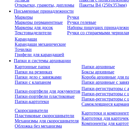
Открытки, грамоты, дипломы
Пакеты В4 (250х353мм)
Письменные принадлежности
Маркеры
Ручки
Маркеры перманентные
Ручки гелевые
Маркеры для досок
Наборы пишущих принадлежн
Текстовыделители
Ручки со стираемыми чернила
Карандаши
Карандаши механические
Точилки
Грифели для карандашей
Папки и системы архивации
Картонные папки
Папки архивные
Папки на резинках
Боксы архивные
Папки дело с завязками
Короба архивные для п
Папки с клапаном
Папки архивные с завя
Папки-регистраторы с
Папки-портфели для документов
Папки-регистраторы с 
Папки-портфели пластиковые
Папки-регистраторы с 
Папки-картотеки
Самоклеящиеся карман
Скоросшиватели
Картотеки и компонент
Пластиковые скоросшиватели
Картотеки для карточек
Механизмы для скоросшивателя
Компоненты для картот
Обложка без механизма