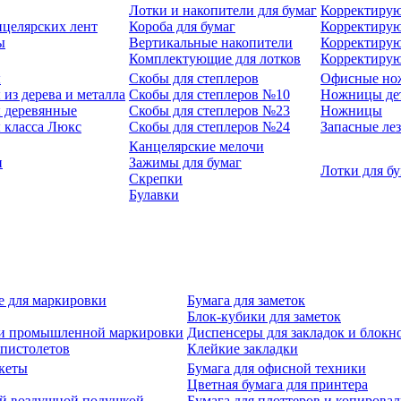
Лотки и накопители для бумаг
Корректирую
нцелярских лент
Короба для бумаг
Корректирую
ы
Вертикальные накопители
Корректирую
Комплектующие для лотков
Корректиру
ы
Скобы для степлеров
Офисные но
из дерева и металла
Скобы для степлеров №10
Ножницы де
 деревянные
Скобы для степлеров №23
Ножницы
 класса Люкс
Скобы для степлеров №24
Запасные ле
Канцелярские мелочи
и
Зажимы для бумаг
Лотки для б
Скрепки
Булавки
е для маркировки
Бумага для заметок
Блок-кубики для заметок
й и промышленной маркировки
Диспенсеры для закладок и блокн
-пистолетов
Клейкие закладки
кеты
Бумага для офисной техники
Цветная бумага для принтера
ой воздушной подушкой
Бумага для плоттеров и копирова