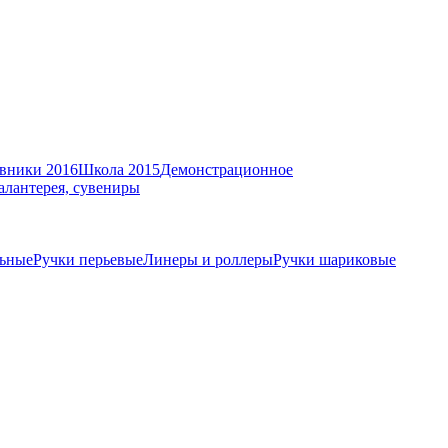
вники 2016
Школа 2015
Демонстрационное
алантерея, сувениры
ьные
Ручки перьевые
Линеры и роллеры
Ручки шариковые