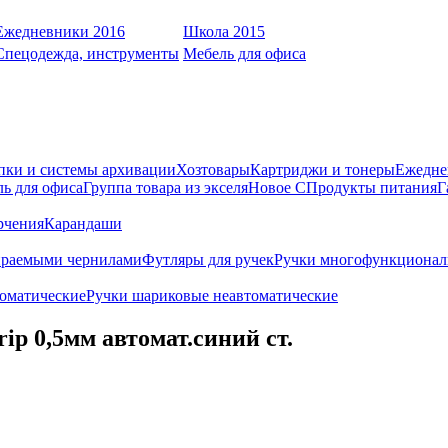
Ежедневники 2016
Школа 2015
Спецодежда, инструменты
Мебель для офиса
пки и системы архивации
Хозтовары
Картриджи и тонеры
Ежедне
ь для офиса
Группа товара из экселя
Новое С
Продукты питания
Г
рчения
Карандаши
ираемыми чернилами
Футляры для ручек
Ручки многофункционал
оматические
Ручки шариковые неавтоматические
ip 0,5мм автомат.синий ст.