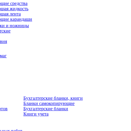
щие средства
щая жидкость
щая лента
ющие карандаши
жи и ножницы
тские
звия
умаг
Бухгалтерские бланки, книги
Бланки самокопирующие
отов
Бухгалтерские бланки
Книги учета
льных работ