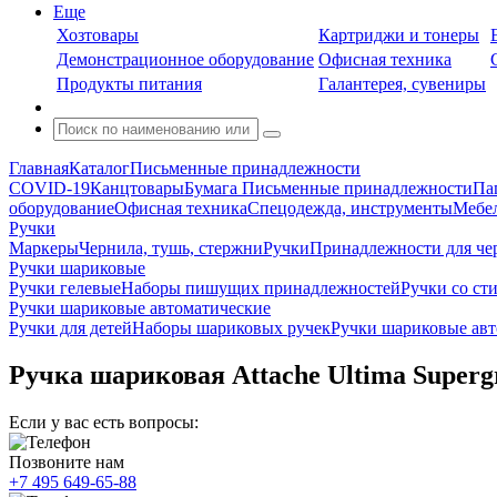
Еще
Хозтовары
Картриджи и тонеры
Демонстрационное оборудование
Офисная техника
Продукты питания
Галантерея, сувениры
Главная
Каталог
Письменные принадлежности
COVID-19
Канцтовары
Бумага
Письменные принадлежности
Па
оборудование
Офисная техника
Спецодежда, инструменты
Мебел
Ручки
Маркеры
Чернила, тушь, стержни
Ручки
Принадлежности для че
Ручки шариковые
Ручки гелевые
Наборы пишущих принадлежностей
Ручки со ст
Ручки шариковые автоматические
Ручки для детей
Наборы шариковых ручек
Ручки шариковые авт
Ручка шариковая Attache Ultima Supergr
Если у вас есть вопросы:
Позвоните нам
+7 495 649-65-88