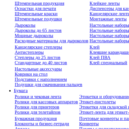
Штемпельная продукция
Клейкие ленты
Оснастки для печати
Диспенсеры для ка
Штемпельные краски
Канцелярские лент
Штемпельные подушки
Монтажные ленты
Дыроколы
Настольные набор
Дыроколы до 65 листов
Настольные наборы 
Мощные дыроколы
Настольные наборы
Расходные материалы для дыроколов
Настольные наборы
Канцелярские степлеры
Клей
Антистеплеры
Клеящие карандаш
Степлеры до 25 листов
Клей ПВА
Стандартные до 40 листов
Клей специальный
Настольные аксессуары
Коврики на стол
Подставки с наполнением
Подушки для смачивания пальцев
Бумага
Ролики и чековая лента
Этикетки и оборудовани
Ролики для кассовых аппаратов
Этикет-пистолеты
Ролики для принтеров
Этикетки для складско
Ролики для телетайпов
Этикет-лента для этикет
Бумажная продукция
Почтовые конверты и па
Блокноты и бизнес-тетради
Конверты
Атласы
Пакеты с полиэтиленов