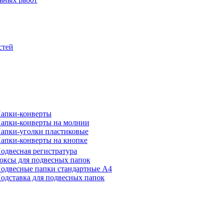
стей
апки-конверты
апки-конверты на молнии
апки-уголки пластиковые
апки-конверты на кнопке
одвесная регистратура
оксы для подвесных папок
одвесные папки стандартные А4
одставка для подвесных папок