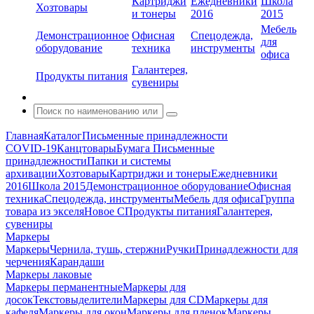
Картриджи
Ежедневники
Школа
Хозтовары
и тонеры
2016
2015
Мебель
Демонстрационное
Офисная
Спецодежда,
для
оборудование
техника
инструменты
офиса
Галантерея,
Продукты питания
сувениры
Главная
Каталог
Письменные принадлежности
COVID-19
Канцтовары
Бумага
Письменные
принадлежности
Папки и системы
архивации
Хозтовары
Картриджи и тонеры
Ежедневники
2016
Школа 2015
Демонстрационное оборудование
Офисная
техника
Спецодежда, инструменты
Мебель для офиса
Группа
товара из экселя
Новое С
Продукты питания
Галантерея,
сувениры
Маркеры
Маркеры
Чернила, тушь, стержни
Ручки
Принадлежности для
черчения
Карандаши
Маркеры лаковые
Маркеры перманентные
Маркеры для
досок
Текстовыделители
Маркеры для CD
Маркеры для
кафеля
Маркеры для окон
Маркеры для пленок
Маркеры