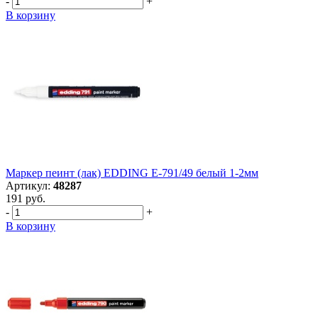
-
+
В корзину
Маркер пеинт (лак) EDDING E-791/49 белый 1-2мм
Артикул:
48287
191 руб.
-
+
В корзину