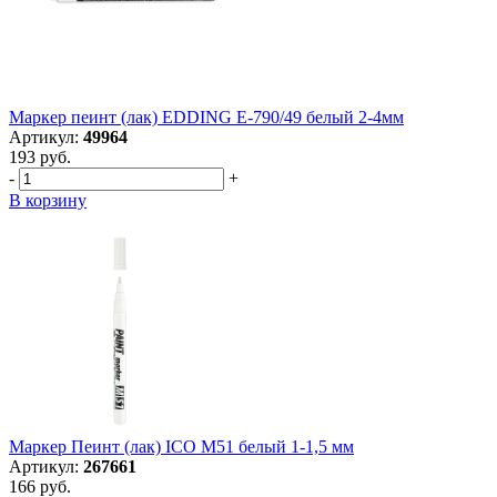
Маркер пеинт (лак) EDDING E-790/49 белый 2-4мм
Артикул:
49964
193 руб.
-
+
В корзину
Маркер Пеинт (лак) ICO M51 белый 1-1,5 мм
Артикул:
267661
166 руб.