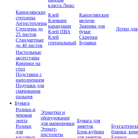
класса Люкс
Канцелярские
Клей
Канцелярские
степлеры
Клеящие
мелочи
Антистеплеры
карандаши
Зажимы для
Степлеры до
Лотки для
Клей ПВА
бумаг
25 листов
Клей
Скрепки
Стандартные
специальный
Булавки
до 40 листов
Настольные
аксессуары
Коврики на
стол
Подставки с
наполнением
Подушки для
смачивания
пальцев
Бумага
Ролики и
Этикетки и
чековая
оборудование
лента
Бумага для
для маркировки
Ролики
заметок
Бухгалтерск
Этикет-
для
Блок-кубики
бланки, кни
пистолеты
кассовых
для заметок
Бланки