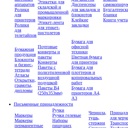
Этикетки для
аппаратов
Диспенсеры
самокопиру
складской и
Ролики
для закладок и
Бухгалтерск
промышленной
для
блокнотов
бланки
маркировки
принтеров
Клейкие
Книги учета
Этикет-лента
Ролики
закладки
для этикет-
для
пистолетов
телетайпов
Бумага для
Почтовые
офисной
Бумажная
конверты и
техники
продукция
пакеты
Цветная бумага
Блокноты
Конверты
для принтера
и бизнес-
Пакеты с
Бумага для
тетради
полиэтиленовой
плоттеров и
Атласы
воздушной
копировальных
Открытки,
подушкой
работ
грамоты,
Пакеты В4
Бумага для
дипломы
(250х353мм)
принтеров А4,
А3
Письменные принадлежности
Ручки
Чернила,
Принадл
Маркеры
Ручки гелевые
тушь,
для черч
Маркеры
Наборы
стержни
Транспо
перманентные
пишущих