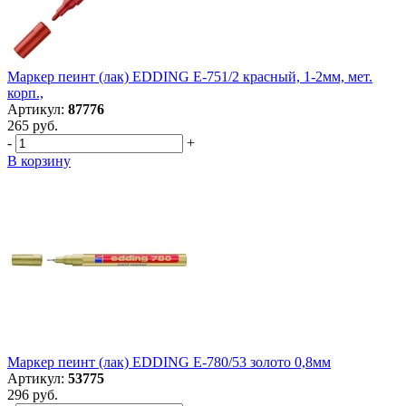
Маркер пеинт (лак) EDDING E-751/2 красный, 1-2мм, мет.
корп.,
Артикул:
87776
265 руб.
-
+
В корзину
Маркер пеинт (лак) EDDING E-780/53 золото 0,8мм
Артикул:
53775
296 руб.