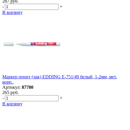
287 руб.
-
+
В корзину
Маркер пеинт (лак) EDDING E-751/49 белый, 1-2мм, мет.
корп.,
Артикул:
87780
265 руб.
-
+
В корзину