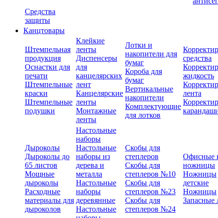
антисе
Средства
защиты
Канцтовары
Клейкие
Лотки и
Штемпельная
ленты
Корректи
накопители для
продукция
Диспенсеры
средства
бумаг
Оснастки для
для
Корректи
Короба для
печати
канцелярских
жидкость
бумаг
Штемпельные
лент
Корректи
Вертикальные
краски
Канцелярские
лента
накопители
Штемпельные
ленты
Корректи
Комплектующие
подушки
Монтажные
карандаш
для лотков
ленты
Настольные
наборы
Дыроколы
Настольные
Скобы для
Дыроколы до
наборы из
степлеров
Офисные 
65 листов
дерева и
Скобы для
ножницы
Мощные
металла
степлеров №10
Ножницы
дыроколы
Настольные
Скобы для
детские
Расходные
наборы
степлеров №23
Ножницы
материалы для
деревянные
Скобы для
Запасные 
дыроколов
Настольные
степлеров №24
наборы