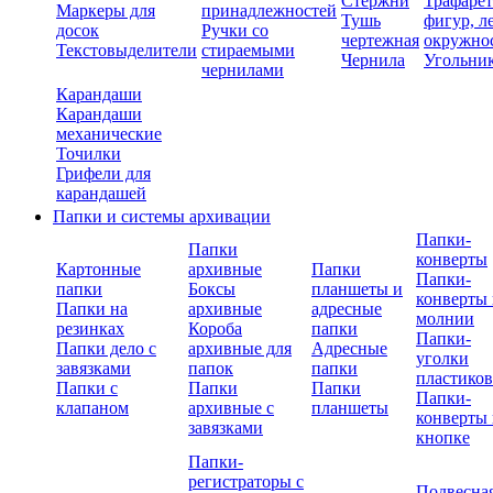
Стержни
Трафаре
Маркеры для
принадлежностей
Тушь
фигур, л
досок
Ручки со
чертежная
окружно
Текстовыделители
стираемыми
Чернила
Угольни
чернилами
Карандаши
Карандаши
механические
Точилки
Грифели для
карандашей
Папки и системы архивации
Папки-
Папки
конверты
Картонные
архивные
Папки
Папки-
папки
Боксы
планшеты и
конверты 
Папки на
архивные
адресные
молнии
резинках
Короба
папки
Папки-
Папки дело с
архивные для
Адресные
уголки
завязками
папок
папки
пластико
Папки с
Папки
Папки
Папки-
клапаном
архивные с
планшеты
конверты 
завязками
кнопке
Папки-
регистраторы с
Подвесна