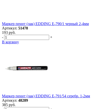
Маркер пеинт (лак) EDDING E-790/1 черный 2-4мм
Артикул:
51478
193 руб.
-
+
В корзину
Маркер пеинт (лак) EDDING E-791/54 серебр. 1-2мм
Артикул:
48289
385 руб.