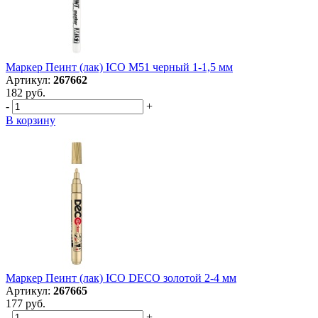
Маркер Пеинт (лак) ICO M51 черный 1-1,5 мм
Артикул:
267662
182 руб.
-
+
В корзину
Маркер Пеинт (лак) ICO DECO золотой 2-4 мм
Артикул:
267665
177 руб.
-
+