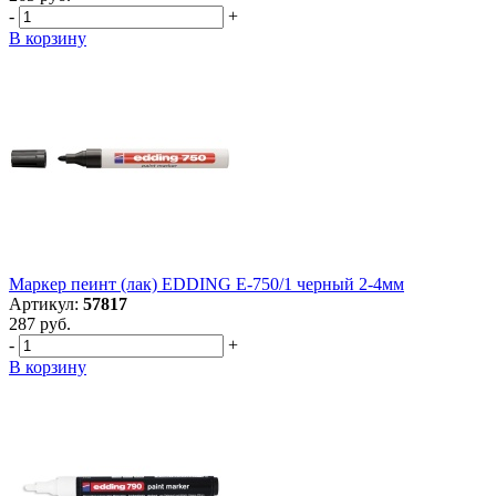
-
+
В корзину
Маркер пеинт (лак) EDDING E-750/1 черный 2-4мм
Артикул:
57817
287 руб.
-
+
В корзину