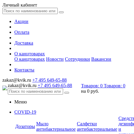
Личный кабинет
Акции
Оплата
Доставка
О канцтоварах
О канцтоварах
Новости
Сотрудники
Вакансии
Контакты
zakaz@kvik.ru
+7 495 649-65-88
zakaz@kvik.ru
+7 495 649-65-88
Товаров:
0
Товаров:
0
на
0 руб.
Меню
COVID-19
Средст
Мыло
Салфетки
дезинф
Дозаторы
антибактериальное
антибактериальные
и