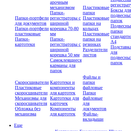
арочным
регистрат
механизмом
Пластиковые
Боксы для
Папки-
папки
подвесны
Папки-портфели
регистраторы с
Пластиковые
папок
для документов
шириной
папки на
Подвесны
Папки-портфели
корешка 70-80
кольцах
папки
пластиковые
мм
Пластиковые
стандарт
Папки-
Папки-
папки на
А4
картотеки
регистраторы с
резинках
Подставк
шириной
Разделители
для
корешка 50 мм
листов
подвесны
Самоклеящиеся
папок
карманы для
папок
Файлы и
Скоросшиватели
Картотеки и
папки
Пластиковые
компоненты
файловые
скоросшиватели
для картотек
Папки
Механизмы для
Картотеки для
файловые
скоросшивателя
карточек
для
Обложка без
Компоненты
документов
механизма
для картотек
Файлы-
вкладыши
Еще