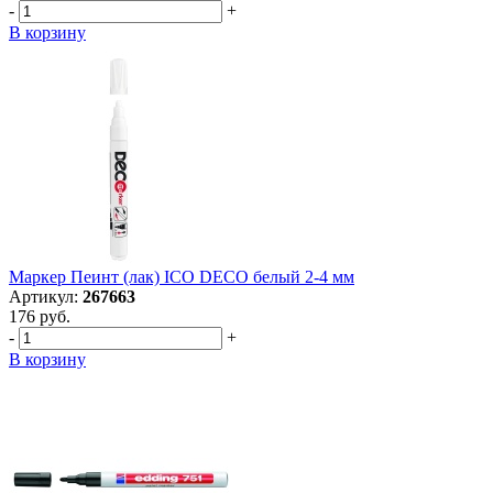
-
+
В корзину
Маркер Пеинт (лак) ICO DECO белый 2-4 мм
Артикул:
267663
176 руб.
-
+
В корзину