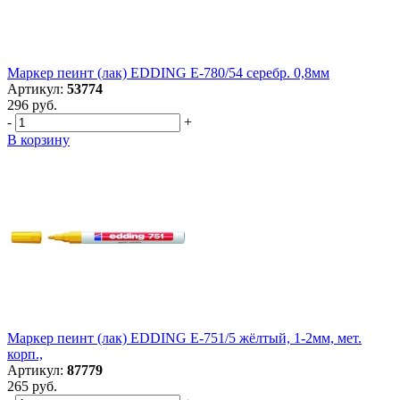
Маркер пеинт (лак) EDDING E-780/54 серебр. 0,8мм
Артикул:
53774
296 руб.
-
+
В корзину
Маркер пеинт (лак) EDDING E-751/5 жёлтый, 1-2мм, мет.
корп.,
Артикул:
87779
265 руб.