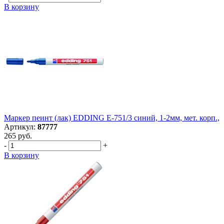
В корзину
Маркер пеинт (лак) EDDING E-751/3 синий, 1-2мм, мет. корп.,
Артикул:
87777
265 руб.
-
+
В корзину