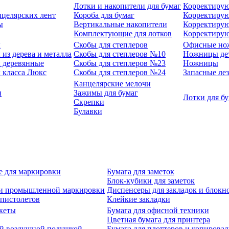
Лотки и накопители для бумаг
Корректирую
нцелярских лент
Короба для бумаг
Корректирую
ы
Вертикальные накопители
Корректирую
Комплектующие для лотков
Корректиру
ы
Скобы для степлеров
Офисные но
из дерева и металла
Скобы для степлеров №10
Ножницы де
 деревянные
Скобы для степлеров №23
Ножницы
 класса Люкс
Скобы для степлеров №24
Запасные ле
Канцелярские мелочи
и
Зажимы для бумаг
Лотки для б
Скрепки
Булавки
е для маркировки
Бумага для заметок
Блок-кубики для заметок
й и промышленной маркировки
Диспенсеры для закладок и блокн
-пистолетов
Клейкие закладки
кеты
Бумага для офисной техники
Цветная бумага для принтера
ой воздушной подушкой
Бумага для плоттеров и копирова