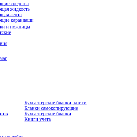
щие средства
щая жидкость
щая лента
ющие карандаши
жи и ножницы
тские
звия
умаг
Бухгалтерские бланки, книги
Бланки самокопирующие
отов
Бухгалтерские бланки
Книги учета
льных работ