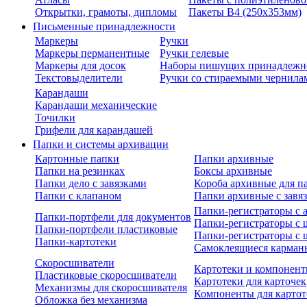
Открытки, грамоты, дипломы
Пакеты В4 (250х353мм)
Письменные принадлежности
Маркеры
Ручки
Маркеры перманентные
Ручки гелевые
Маркеры для досок
Наборы пишущих принадлежн
Текстовыделители
Ручки со стираемыми чернила
Карандаши
Карандаши механические
Точилки
Грифели для карандашей
Папки и системы архивации
Картонные папки
Папки архивные
Папки на резинках
Боксы архивные
Папки дело с завязками
Короба архивные для п
Папки с клапаном
Папки архивные с завя
Папки-регистраторы с
Папки-портфели для документов
Папки-регистраторы с 
Папки-портфели пластиковые
Папки-регистраторы с 
Папки-картотеки
Самоклеящиеся карман
Скоросшиватели
Картотеки и компонент
Пластиковые скоросшиватели
Картотеки для карточек
Механизмы для скоросшивателя
Компоненты для картот
Обложка без механизма