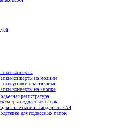
стей
апки-конверты
апки-конверты на молнии
апки-уголки пластиковые
апки-конверты на кнопке
одвесная регистратура
оксы для подвесных папок
одвесные папки стандартные А4
одставка для подвесных папок