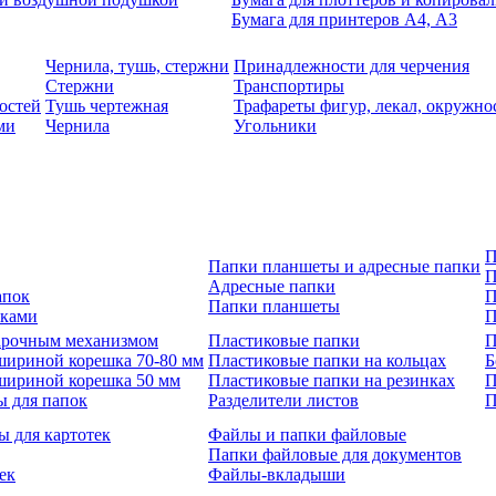
Бумага для принтеров А4, А3
Чернила, тушь, стержни
Принадлежности для черчения
Стержни
Транспортиры
остей
Тушь чертежная
Трафареты фигур, лекал, окружно
ми
Чернила
Угольники
П
Папки планшеты и адресные папки
П
Адресные папки
апок
П
Папки планшеты
зками
П
 арочным механизмом
Пластиковые папки
П
шириной корешка 70-80 мм
Пластиковые папки на кольцах
Б
шириной корешка 50 мм
Пластиковые папки на резинках
П
ы для папок
Разделители листов
П
ы для картотек
Файлы и папки файловые
Папки файловые для документов
ек
Файлы-вкладыши