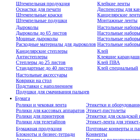
Штемпельная продукция
Клейкие ленты
Оснастки для печати
Диспенсеры для ка
Штемпельные краски
Канцелярские лент
Штемпельные подушки
Монтажные ленты
Дыроколы
Настольные набор
Дыроколы до 65 листов
Настольные наборы 
Мощные дыроколы
Настольные наборы
Расходные материалы для дыроколов
Настольные наборы
Канцелярские степлеры
Клей
Антистеплеры
Клеящие карандаш
Степлеры до 25 листов
Клей ПВА
Стандартные до 40 листов
Клей специальный
Настольные аксессуары
Коврики на стол
Подставки с наполнением
Подушки для смачивания пальцев
Бумага
Ролики и чековая лента
Этикетки и оборудовани
Ролики для кассовых аппаратов
Этикет-пистолеты
Ролики для принтеров
Этикетки для складско
Ролики для телетайпов
Этикет-лента для этикет
Бумажная продукция
Почтовые конверты и па
Блокноты и бизнес-тетради
Конверты
Атласы
Пакеты с полиэтиленов