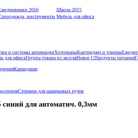
Ежедневники 2016
Школа 2015
Спецодежда, инструменты
Мебель для офиса
пки и системы архивации
Хозтовары
Картриджи и тонеры
Ежедне
ь для офиса
Группа товара из экселя
Новое С
Продукты питания
Г
рчения
Карандаши
роллеров
Стержни для шариковых ручек
 синий для автоматич. 0,3мм