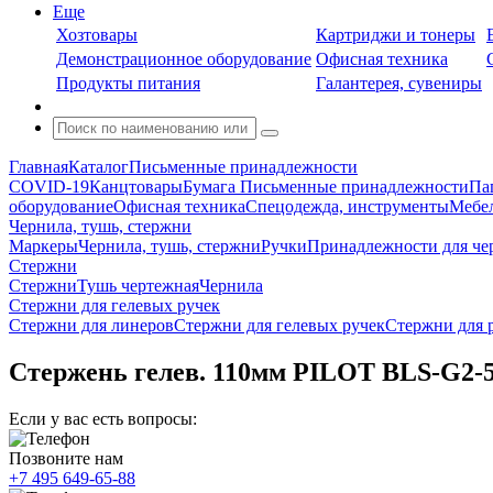
Еще
Хозтовары
Картриджи и тонеры
Демонстрационное оборудование
Офисная техника
Продукты питания
Галантерея, сувениры
Главная
Каталог
Письменные принадлежности
COVID-19
Канцтовары
Бумага
Письменные принадлежности
Па
оборудование
Офисная техника
Спецодежда, инструменты
Мебел
Чернила, тушь, стержни
Маркеры
Чернила, тушь, стержни
Ручки
Принадлежности для че
Стержни
Стержни
Тушь чертежная
Чернила
Стержни для гелевых ручек
Стержни для линеров
Стержни для гелевых ручек
Стержни для 
Стержень гелев. 110мм PILOT BLS-G2-5
Если у вас есть вопросы:
Позвоните нам
+7 495 649-65-88