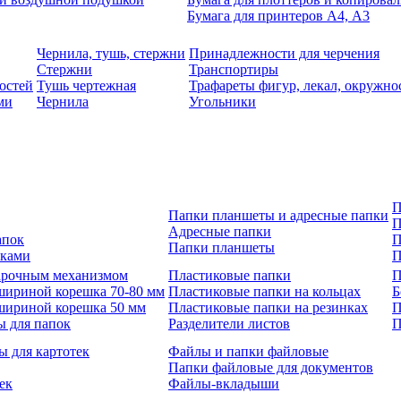
Бумага для принтеров А4, А3
Чернила, тушь, стержни
Принадлежности для черчения
Стержни
Транспортиры
остей
Тушь чертежная
Трафареты фигур, лекал, окружно
ми
Чернила
Угольники
П
Папки планшеты и адресные папки
П
Адресные папки
апок
П
Папки планшеты
зками
П
 арочным механизмом
Пластиковые папки
П
шириной корешка 70-80 мм
Пластиковые папки на кольцах
Б
шириной корешка 50 мм
Пластиковые папки на резинках
П
ы для папок
Разделители листов
П
ы для картотек
Файлы и папки файловые
Папки файловые для документов
ек
Файлы-вкладыши