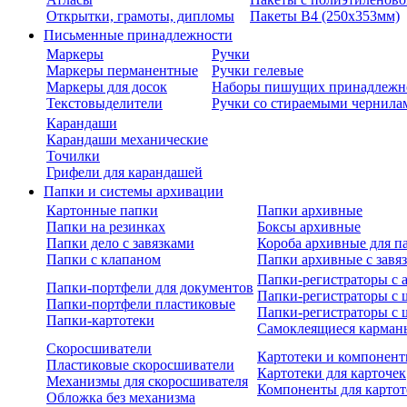
Открытки, грамоты, дипломы
Пакеты В4 (250х353мм)
Письменные принадлежности
Маркеры
Ручки
Маркеры перманентные
Ручки гелевые
Маркеры для досок
Наборы пишущих принадлежн
Текстовыделители
Ручки со стираемыми чернила
Карандаши
Карандаши механические
Точилки
Грифели для карандашей
Папки и системы архивации
Картонные папки
Папки архивные
Папки на резинках
Боксы архивные
Папки дело с завязками
Короба архивные для п
Папки с клапаном
Папки архивные с завя
Папки-регистраторы с
Папки-портфели для документов
Папки-регистраторы с 
Папки-портфели пластиковые
Папки-регистраторы с 
Папки-картотеки
Самоклеящиеся карман
Скоросшиватели
Картотеки и компонент
Пластиковые скоросшиватели
Картотеки для карточек
Механизмы для скоросшивателя
Компоненты для картот
Обложка без механизма