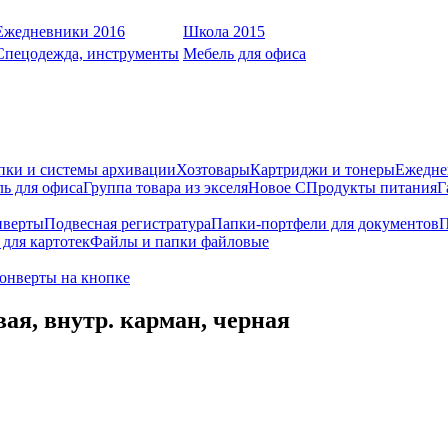
Ежедневники 2016
Школа 2015
Спецодежда, инструменты
Мебель для офиса
пки и системы архивации
Хозтовары
Картриджи и тонеры
Ежедне
ь для офиса
Группа товара из экселя
Новое С
Продукты питания
Г
нверты
Подвесная регистратура
Папки-портфели для документов
П
для картотек
Файлы и папки файловые
онверты на кнопке
вая, внутр. карман, черная