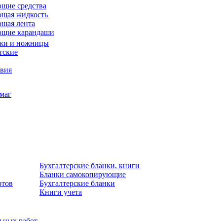
щие средства
щая жидкость
щая лента
ющие карандаши
жи и ножницы
тские
звия
умаг
Бухгалтерские бланки, книги
Бланки самокопирующие
отов
Бухгалтерские бланки
Книги учета
льных работ