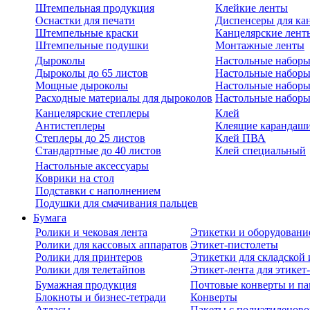
Штемпельная продукция
Клейкие ленты
Оснастки для печати
Диспенсеры для ка
Штемпельные краски
Канцелярские лент
Штемпельные подушки
Монтажные ленты
Дыроколы
Настольные набор
Дыроколы до 65 листов
Настольные наборы 
Мощные дыроколы
Настольные наборы
Расходные материалы для дыроколов
Настольные наборы
Канцелярские степлеры
Клей
Антистеплеры
Клеящие карандаш
Степлеры до 25 листов
Клей ПВА
Стандартные до 40 листов
Клей специальный
Настольные аксессуары
Коврики на стол
Подставки с наполнением
Подушки для смачивания пальцев
Бумага
Ролики и чековая лента
Этикетки и оборудовани
Ролики для кассовых аппаратов
Этикет-пистолеты
Ролики для принтеров
Этикетки для складско
Ролики для телетайпов
Этикет-лента для этикет
Бумажная продукция
Почтовые конверты и па
Блокноты и бизнес-тетради
Конверты
Атласы
Пакеты с полиэтиленов