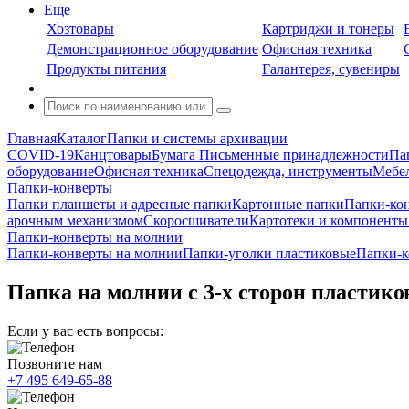
Еще
Хозтовары
Картриджи и тонеры
Демонстрационное оборудование
Офисная техника
Продукты питания
Галантерея, сувениры
Главная
Каталог
Папки и системы архивации
COVID-19
Канцтовары
Бумага
Письменные принадлежности
Па
оборудование
Офисная техника
Спецодежда, инструменты
Мебел
Папки-конверты
Папки планшеты и адресные папки
Картонные папки
Папки-ко
арочным механизмом
Скоросшиватели
Картотеки и компоненты 
Папки-конверты на молнии
Папки-конверты на молнии
Папки-уголки пластиковые
Папки-к
Папка на молнии с 3-х сторон пластико
Если у вас есть вопросы:
Позвоните нам
+7 495 649-65-88