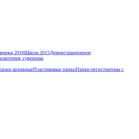
вники 2016
Школа 2015
Демонстрационное
алантерея, сувениры
апки архивные
Пластиковые папки
Папки-регистраторы с