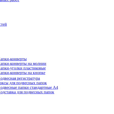
стей
апки-конверты
апки-конверты на молнии
апки-уголки пластиковые
апки-конверты на кнопке
одвесная регистратура
оксы для подвесных папок
одвесные папки стандартные А4
одставка для подвесных папок