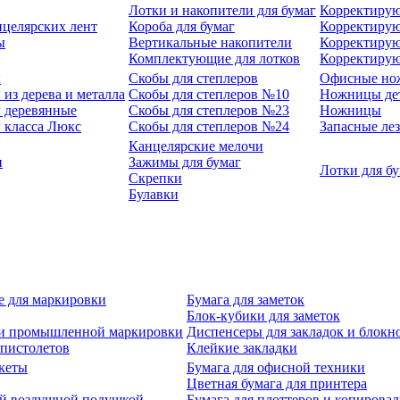
Лотки и накопители для бумаг
Корректирую
нцелярских лент
Короба для бумаг
Корректирую
ы
Вертикальные накопители
Корректирую
Комплектующие для лотков
Корректиру
ы
Скобы для степлеров
Офисные но
из дерева и металла
Скобы для степлеров №10
Ножницы де
 деревянные
Скобы для степлеров №23
Ножницы
 класса Люкс
Скобы для степлеров №24
Запасные ле
Канцелярские мелочи
и
Зажимы для бумаг
Лотки для б
Скрепки
Булавки
е для маркировки
Бумага для заметок
Блок-кубики для заметок
й и промышленной маркировки
Диспенсеры для закладок и блокн
-пистолетов
Клейкие закладки
кеты
Бумага для офисной техники
Цветная бумага для принтера
ой воздушной подушкой
Бумага для плоттеров и копирова