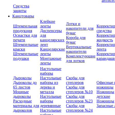
антисе
Средства
защиты
Канцтовары
Клейкие
Лотки и
Штемпельная
ленты
Корректи
накопители для
продукция
Диспенсеры
средства
бумаг
Оснастки для
для
Корректи
Короба для
печати
канцелярских
жидкость
бумаг
Штемпельные
лент
Корректи
Вертикальные
краски
Канцелярские
лента
накопители
Штемпельные
ленты
Корректи
Комплектующие
подушки
Монтажные
карандаш
для лотков
ленты
Настольные
наборы
Дыроколы
Настольные
Скобы для
Дыроколы до
наборы из
степлеров
Офисные 
65 листов
дерева и
Скобы для
ножницы
Мощные
металла
степлеров №10
Ножницы
дыроколы
Настольные
Скобы для
детские
Расходные
наборы
степлеров №23
Ножницы
материалы для
деревянные
Скобы для
Запасные 
дыроколов
Настольные
степлеров №24
наборы