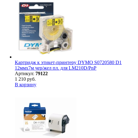
Картридж к этикет-принтеру DYMO S0720580 D1
12ммх7м чер/жел пл. для LM210D/PnP
Артикул:
79122
1 210 руб.
В корзину