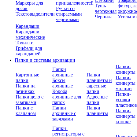
Стержни
Трафаре
Маркеры для
принадлежностей
Тушь
фигур, л
досок
Ручки со
чертежная
окружно
Текстовыделители
стираемыми
Чернила
Угольни
чернилами
Карандаши
Карандаши
механические
Точилки
Грифели для
карандашей
Папки и системы архивации
Папки-
Папки
конверты
Картонные
архивные
Папки
Папки-
папки
Боксы
планшеты и
конверты 
Папки на
архивные
адресные
молнии
резинках
Короба
папки
Папки-
Папки дело с
архивные для
Адресные
уголки
завязками
папок
папки
пластико
Папки с
Папки
Папки
Папки-
клапаном
архивные с
планшеты
конверты 
завязками
кнопке
Папки-
регистраторы с
Подвесна