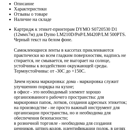
Описание
Характеристики
Отзывы о товаре
Наличие на складе
Картридж к этикет-принтерам DYMO S0720530 D1
(12ммх7м) для Dymo LM210D/PnP/LM420P/LM 500PTS.
Черный текст на белом фоне.
Самоклеющиеся ленты в кассетах приклеиваются
практически ко всем гладким поверхностям, надпись не
стирается, не смывается, не выгорает на солнце,
устойчивы к воздействию окружающей среды.
Термоустойчивы: от -30С до +150С.
Зачем нужна маркировка: дома - маркировка служит
улучшению порядка на кухне;
в офисе - это необходимый элемент хорошо
организованного рабочего пространства: для
маркировки папок, лотков, создания адресных этикеток;
на производстве - не просто важный инструмент для
организации пространства, но и необходима для
обеспечения безопасности;
в розничной торговле - необходима для создания
ценников, штрих-кодов, идентификации полок, в целях