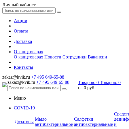
Личный кабинет
Акции
Оплата
Доставка
О канцтоварах
О канцтоварах
Новости
Сотрудники
Вакансии
Контакты
zakaz@kvik.ru
+7 495 649-65-88
zakaz@kvik.ru
+7 495 649-65-88
Товаров:
0
Товаров:
0
на
0 руб.
Меню
COVID-19
Средст
Мыло
Салфетки
дезинф
Дозаторы
антибактериальное
антибактериальные
и