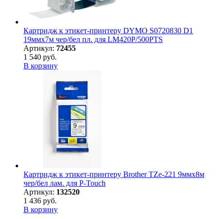
Картридж к этикет-принтеру DYMO S0720830 D1
19ммх7м чер/бел пл. для LM420P/500PTS
Артикул:
72455
1 540 руб.
В корзину
Картридж к этикет-принтеру Brother TZe-221 9ммх8м
чер/бел лам. для P-Touch
Артикул:
132520
1 436 руб.
В корзину