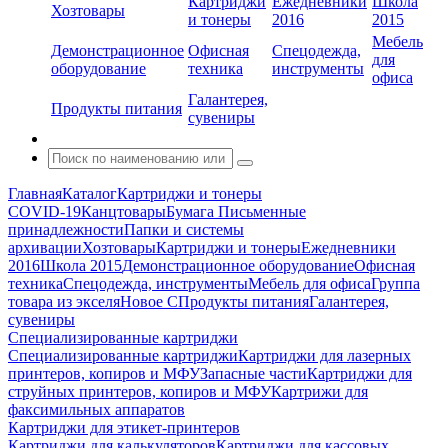
Картриджи
Ежедневники
Школа
Хозтовары
и тонеры
2016
2015
Мебель
Демонстрационное
Офисная
Спецодежда,
для
оборудование
техника
инструменты
офиса
Галантерея,
Продукты питания
сувениры
Главная
Каталог
Картриджи и тонеры
COVID-19
Канцтовары
Бумага
Письменные
принадлежности
Папки и системы
архивации
Хозтовары
Картриджи и тонеры
Ежедневники
2016
Школа 2015
Демонстрационное оборудование
Офисная
техника
Спецодежда, инструменты
Мебель для офиса
Группа
товара из экселя
Новое С
Продукты питания
Галантерея,
сувениры
Специализированные картриджи
Специализированные картриджи
Картриджи для лазерных
принтеров, копиров и МФУ
Запасные части
Картриджи для
струйных принтеров, копиров и МФУ
Картрижи для
факсимильных аппаратов
Картриджи для этикет-принтеров
Картриджи для калькуляторов
Картриджи для кассовых