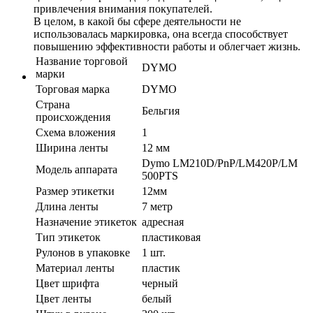
привлечения внимания покупателей.
В целом, в какой бы сфере деятельности не
использовалась маркировка, она всегда способствует
повышению эффективности работы и облегчает жизнь.
Название торговой
DYMO
марки
Торговая марка
DYMO
Страна
Бельгия
происхождения
Схема вложения
1
Ширина ленты
12 мм
Dymo LM210D/PnP/LM420P/LM
Модель аппарата
500PTS
Размер этикетки
12мм
Длина ленты
7 метр
Назначение этикеток
адресная
Тип этикеток
пластиковая
Рулонов в упаковке
1 шт.
Материал ленты
пластик
Цвет шрифта
черный
Цвет ленты
белый