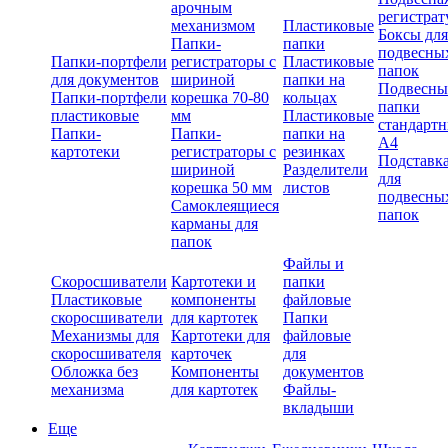
арочным
регистрат
механизмом
Пластиковые
Боксы для
Папки-
папки
подвесны
Папки-портфели
регистраторы с
Пластиковые
папок
для документов
шириной
папки на
Подвесны
Папки-портфели
корешка 70-80
кольцах
папки
пластиковые
мм
Пластиковые
стандарт
Папки-
Папки-
папки на
А4
картотеки
регистраторы с
резинках
Подставк
шириной
Разделители
для
корешка 50 мм
листов
подвесны
Самоклеящиеся
папок
карманы для
папок
Файлы и
Скоросшиватели
Картотеки и
папки
Пластиковые
компоненты
файловые
скоросшиватели
для картотек
Папки
Механизмы для
Картотеки для
файловые
скоросшивателя
карточек
для
Обложка без
Компоненты
документов
механизма
для картотек
Файлы-
вкладыши
Еще