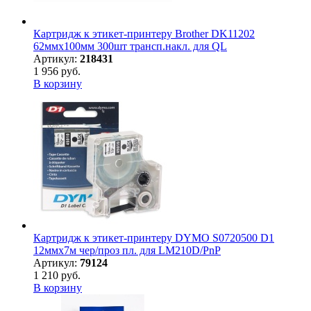
Картридж к этикет-принтеру Brother DK11202
62ммх100мм 300шт трансп.накл. для QL
Артикул:
218431
1 956 руб.
В корзину
Картридж к этикет-принтеру DYMO S0720500 D1
12ммх7м чер/проз пл. для LM210D/PnP
Артикул:
79124
1 210 руб.
В корзину