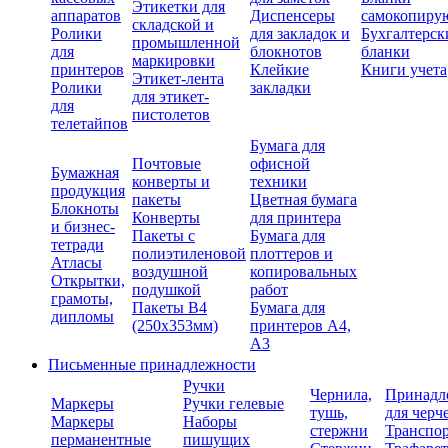
Этикетки для
аппаратов
Диспенсеры
самокопиру
складской и
Ролики
для закладок и
Бухгалтерск
промышленной
для
блокнотов
бланки
маркировки
принтеров
Клейкие
Книги учета
Этикет-лента
Ролики
закладки
для этикет-
для
пистолетов
телетайпов
Бумага для
Почтовые
офисной
Бумажная
конверты и
техники
продукция
пакеты
Цветная бумага
Блокноты
Конверты
для принтера
и бизнес-
Пакеты с
Бумага для
тетради
полиэтиленовой
плоттеров и
Атласы
воздушной
копировальных
Открытки,
подушкой
работ
грамоты,
Пакеты В4
Бумага для
дипломы
(250х353мм)
принтеров А4,
А3
Письменные принадлежности
Ручки
Чернила,
Принадл
Маркеры
Ручки гелевые
тушь,
для черч
Маркеры
Наборы
стержни
Транспо
перманентные
пишущих