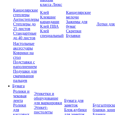
класса Люкс
Канцелярские
Клей
Канцелярские
степлеры
Клеящие
мелочи
Антистеплеры
карандаши
Зажимы для
Степлеры до
Лотки для
Клей ПВА
бумаг
25 листов
Клей
Скрепки
Стандартные
специальный
Булавки
до 40 листов
Настольные
аксессуары
Коврики на
стол
Подставки с
наполнением
Подушки для
смачивания
пальцев
Бумага
Ролики и
Этикетки и
чековая
оборудование
лента
Бумага для
для маркировки
Ролики
заметок
Бухгалтерск
Этикет-
для
Блок-кубики
бланки, кни
пистолеты
кассовых
для заметок
Бланки