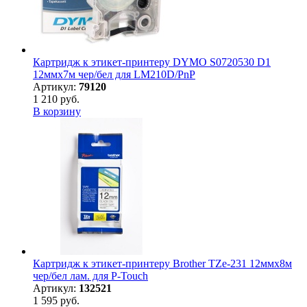
Картридж к этикет-принтеру DYMO S0720530 D1
12ммх7м чер/бел для LM210D/PnP
Артикул:
79120
1 210 руб.
В корзину
Картридж к этикет-принтеру Brother TZe-231 12ммх8м
чер/бел лам. для P-Touch
Артикул:
132521
1 595 руб.