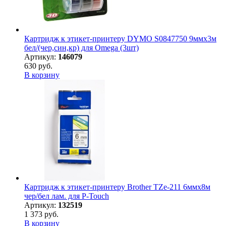
Картридж к этикет-принтеру DYMO S0847750 9ммх3м
бел/(чер,син,кр) для Omega (3шт)
Артикул:
146079
630 руб.
В корзину
Картридж к этикет-принтеру Brother TZe-211 6ммх8м
чер/бел лам. для P-Touch
Артикул:
132519
1 373 руб.
В корзину