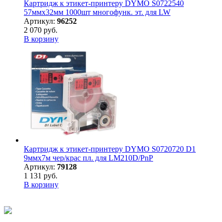
Картридж к этикет-принтеру DYMO S0722540
57ммx32мм 1000шт многофунк. эт. для LW
Артикул:
96252
2 070 руб.
В корзину
Картридж к этикет-принтеру DYMO S0720720 D1
9ммх7м чер/крас пл. для LM210D/PnP
Артикул:
79128
1 131 руб.
В корзину