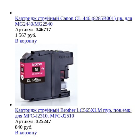
Картридж струйный Canon CL-446 (8285B001) цв. для
MG2440/MG2540
Артикул:
346717
1 567 руб.
В корзину
Картридж струйный Brother LC565XLM пур. пов.емк.
для MFC-J2310, MFC-J2510
Артикул:
325247
840 руб.
В корзину