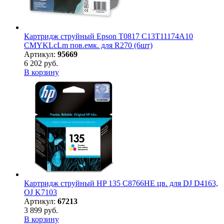
Картридж струйный Epson T0817 C13T11174A10
CMYKLcLm пов.емк. для R270 (6шт)
Артикул:
95669
6 202 руб.
В корзину
Картридж струйный HP 135 C8766HE цв. для DJ D4163,
OJ K7103
Артикул:
67213
3 899 руб.
В корзину