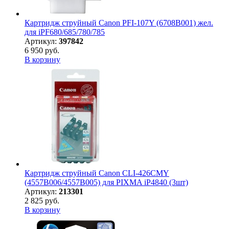
Картридж струйный Canon PFI-107Y (6708B001) жел.
для iPF680/685/780/785
Артикул:
397842
6 950 руб.
В корзину
Картридж струйный Canon CLI-426CMY
(4557B006/4557B005) для PIXMA iP4840 (3шт)
Артикул:
213301
2 825 руб.
В корзину