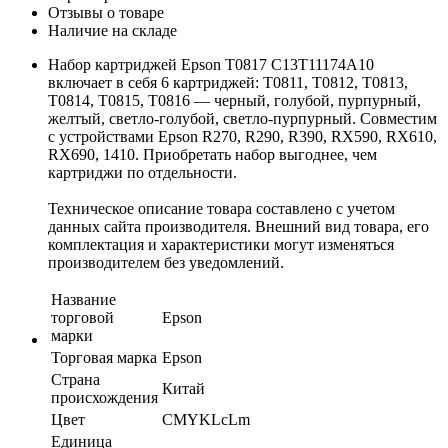
Отзывы о товаре
Наличие на складе
Набор картриджей Epson T0817 C13T11174A10
включает в себя 6 картриджей: Т0811, Т0812, Т0813,
Т0814, Т0815, Т0816 — черный, голубой, пурпурный,
желтый, светло-голубой, светло-пурпурный. Совместим
с устройствами Epson R270, R290, R390, RX590, RX610,
RX690, 1410. Приобретать набор выгоднее, чем
картриджи по отдельности.
Техническое описание товара составлено с учетом
данных сайта производителя. Внешний вид товара, его
комплектация и характеристики могут изменяться
производителем без уведомлений.
Название
торговой
Epson
марки
Торговая марка
Epson
Страна
Китай
происхождения
Цвет
CMYKLcLm
Единица