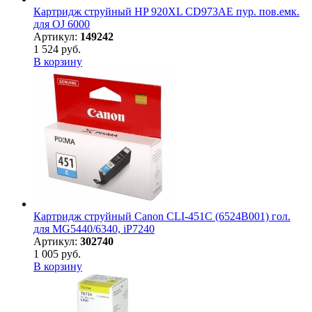
Картридж струйный HP 920XL CD973AE пур. пов.емк.
для OJ 6000
Артикул:
149242
1 524 руб.
В корзину
Картридж струйный Canon CLI-451C (6524B001) гол.
для MG5440/6340, iP7240
Артикул:
302740
1 005 руб.
В корзину