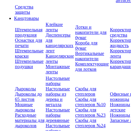
антисе
Средства
защиты
Канцтовары
Клейкие
Лотки и
Штемпельная
ленты
Корректи
накопители для
продукция
Диспенсеры
средства
бумаг
Оснастки для
для
Корректи
Короба для
печати
канцелярских
жидкость
бумаг
Штемпельные
лент
Корректи
Вертикальные
краски
Канцелярские
лента
накопители
Штемпельные
ленты
Корректи
Комплектующие
подушки
Монтажные
карандаш
для лотков
ленты
Настольные
наборы
Дыроколы
Настольные
Скобы для
Дыроколы до
наборы из
степлеров
Офисные 
65 листов
дерева и
Скобы для
ножницы
Мощные
металла
степлеров №10
Ножницы
дыроколы
Настольные
Скобы для
детские
Расходные
наборы
степлеров №23
Ножницы
материалы для
деревянные
Скобы для
Запасные 
дыроколов
Настольные
степлеров №24
наборы