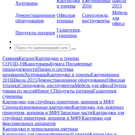
Картриджи
Ежедневники
Школа
Хозтовары
и тонеры
2016
2015
Мебель
Демонстрационное
Офисная
Спецодежда,
для
оборудование
техника
инструменты
офиса
Галантерея,
Продукты питания
сувениры
Главная
Каталог
Картриджи и тонеры
COVID-19
Канцтовары
Бумага
Письменные
принадлежности
Папки и системы
архивации
Хозтовары
Картриджи и тонеры
Ежедневники
2016
Школа 2015
Демонстрационное оборудование
Офисная
техника
Спецодежда, инструменты
Мебель для офиса
Группа
товара из экселя
Новое С
Продукты питания
Галантерея,
сувениры
Картриджи для струйных принтеров, копиров и МФУ
Специализированные картриджи
Картриджи для лазерных
принтеров, копиров и МФУ
Запасные части
Картриджи для
струйных принтеров, копиров и МФУ
Картрижи для
факсимильных аппаратов
Картриджи и чернильницы цветные
Картриджи для широкоформатной печати
Картриджи и