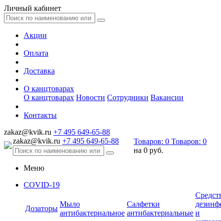
Личный кабинет
Акции
Оплата
Доставка
О канцтоварах
О канцтоварах
Новости
Сотрудники
Вакансии
Контакты
zakaz@kvik.ru
+7 495 649-65-88
zakaz@kvik.ru
+7 495 649-65-88
Товаров:
0
Товаров:
0
на
0 руб.
Меню
COVID-19
Средст
Мыло
Салфетки
дезинф
Дозаторы
антибактериальное
антибактериальные
и