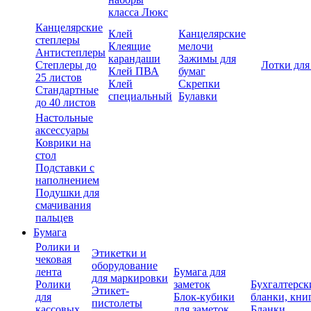
класса Люкс
Канцелярские
Клей
Канцелярские
степлеры
Клеящие
мелочи
Антистеплеры
карандаши
Зажимы для
Степлеры до
Лотки для
Клей ПВА
бумаг
25 листов
Клей
Скрепки
Стандартные
специальный
Булавки
до 40 листов
Настольные
аксессуары
Коврики на
стол
Подставки с
наполнением
Подушки для
смачивания
пальцев
Бумага
Ролики и
Этикетки и
чековая
оборудование
лента
Бумага для
для маркировки
Ролики
заметок
Бухгалтерск
Этикет-
для
Блок-кубики
бланки, кни
пистолеты
кассовых
для заметок
Бланки