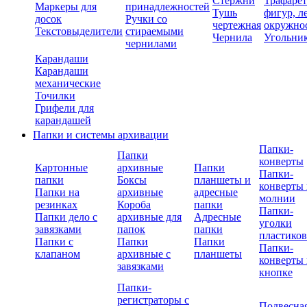
Стержни
Трафаре
Маркеры для
принадлежностей
Тушь
фигур, л
досок
Ручки со
чертежная
окружно
Текстовыделители
стираемыми
Чернила
Угольни
чернилами
Карандаши
Карандаши
механические
Точилки
Грифели для
карандашей
Папки и системы архивации
Папки-
Папки
конверты
Картонные
архивные
Папки
Папки-
папки
Боксы
планшеты и
конверты 
Папки на
архивные
адресные
молнии
резинках
Короба
папки
Папки-
Папки дело с
архивные для
Адресные
уголки
завязками
папок
папки
пластико
Папки с
Папки
Папки
Папки-
клапаном
архивные с
планшеты
конверты 
завязками
кнопке
Папки-
регистраторы с
Подвесна