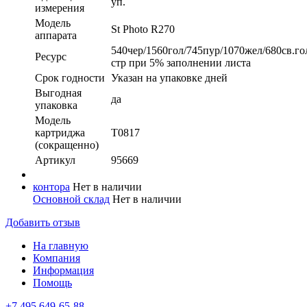
уп.
измерения
Модель
St Photo R270
аппарата
540чер/1560гол/745пур/1070жел/680св.го
Ресурс
стр при 5% заполнении листа
Срок годности
Указан на упаковке дней
Выгодная
да
упаковка
Модель
картриджа
T0817
(сокращенно)
Артикул
95669
контора
Нет в наличии
Основной склад
Нет в наличии
Добавить отзыв
На главную
Компания
Информация
Помощь
+7 495 649-65-88