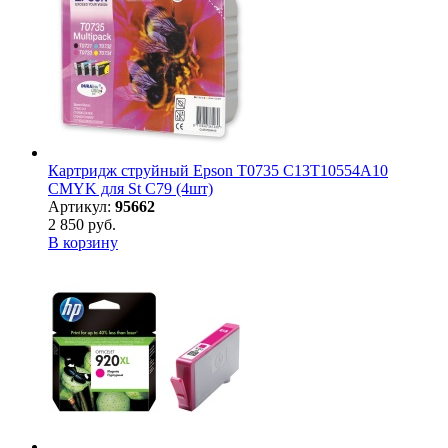
Картридж струйный Epson T0735 C13T10554A10
CMYK для St С79 (4шт)
Артикул:
95662
2 850 руб.
В корзину