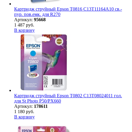
Картридж струйный Epson T0816 C13T11164A10 св.-
пур. пов.емк. для R270
Артикул:
95668
1 487 руб.
В корзину
Картридж струйный Epson T0802 C13T08024011 гол.
для St Photo P50/PX660
Артикул:
178611
1 180 руб.
В корзину