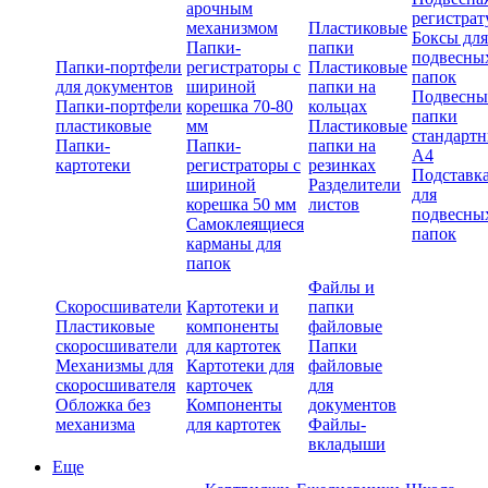
арочным
регистрат
механизмом
Пластиковые
Боксы для
Папки-
папки
подвесны
Папки-портфели
регистраторы с
Пластиковые
папок
для документов
шириной
папки на
Подвесны
Папки-портфели
корешка 70-80
кольцах
папки
пластиковые
мм
Пластиковые
стандарт
Папки-
Папки-
папки на
А4
картотеки
регистраторы с
резинках
Подставк
шириной
Разделители
для
корешка 50 мм
листов
подвесны
Самоклеящиеся
папок
карманы для
папок
Файлы и
Скоросшиватели
Картотеки и
папки
Пластиковые
компоненты
файловые
скоросшиватели
для картотек
Папки
Механизмы для
Картотеки для
файловые
скоросшивателя
карточек
для
Обложка без
Компоненты
документов
механизма
для картотек
Файлы-
вкладыши
Еще