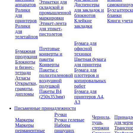
Этикетки для
аппаратов
Диспенсеры
самокопиру
складской и
Ролики
для закладок и
Бухгалтерск
промышленной
для
блокнотов
бланки
маркировки
принтеров
Клейкие
Книги учета
Этикет-лента
Ролики
закладки
для этикет-
для
пистолетов
телетайпов
Бумага для
Почтовые
офисной
Бумажная
конверты и
техники
продукция
пакеты
Цветная бумага
Блокноты
Конверты
для принтера
и бизнес-
Пакеты с
Бумага для
тетради
полиэтиленовой
плоттеров и
Атласы
воздушной
копировальных
Открытки,
подушкой
работ
грамоты,
Пакеты В4
Бумага для
дипломы
(250х353мм)
принтеров А4,
А3
Письменные принадлежности
Ручки
Чернила,
Принадл
Маркеры
Ручки гелевые
тушь,
для черч
Маркеры
Наборы
стержни
Транспо
перманентные
пишущих