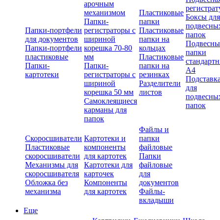
арочным
регистрат
механизмом
Пластиковые
Боксы для
Папки-
папки
подвесны
Папки-портфели
регистраторы с
Пластиковые
папок
для документов
шириной
папки на
Подвесны
Папки-портфели
корешка 70-80
кольцах
папки
пластиковые
мм
Пластиковые
стандарт
Папки-
Папки-
папки на
А4
картотеки
регистраторы с
резинках
Подставк
шириной
Разделители
для
корешка 50 мм
листов
подвесны
Самоклеящиеся
папок
карманы для
папок
Файлы и
Скоросшиватели
Картотеки и
папки
Пластиковые
компоненты
файловые
скоросшиватели
для картотек
Папки
Механизмы для
Картотеки для
файловые
скоросшивателя
карточек
для
Обложка без
Компоненты
документов
механизма
для картотек
Файлы-
вкладыши
Еще