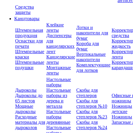
антисе
Средства
защиты
Канцтовары
Клейкие
Лотки и
Штемпельная
ленты
Корректи
накопители для
продукция
Диспенсеры
средства
бумаг
Оснастки для
для
Корректи
Короба для
печати
канцелярских
жидкость
бумаг
Штемпельные
лент
Корректи
Вертикальные
краски
Канцелярские
лента
накопители
Штемпельные
ленты
Корректи
Комплектующие
подушки
Монтажные
карандаш
для лотков
ленты
Настольные
наборы
Дыроколы
Настольные
Скобы для
Дыроколы до
наборы из
степлеров
Офисные 
65 листов
дерева и
Скобы для
ножницы
Мощные
металла
степлеров №10
Ножницы
дыроколы
Настольные
Скобы для
детские
Расходные
наборы
степлеров №23
Ножницы
материалы для
деревянные
Скобы для
Запасные 
дыроколов
Настольные
степлеров №24
наборы