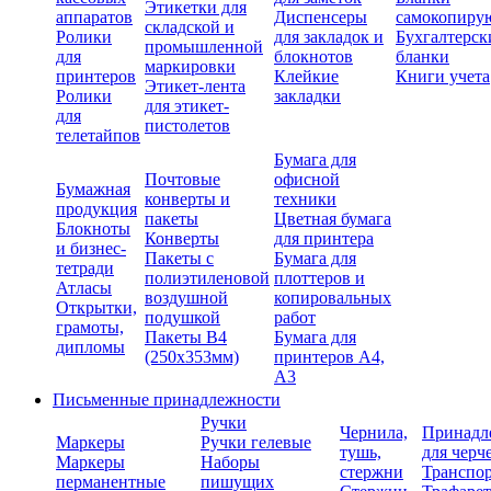
Этикетки для
аппаратов
Диспенсеры
самокопиру
складской и
Ролики
для закладок и
Бухгалтерск
промышленной
для
блокнотов
бланки
маркировки
принтеров
Клейкие
Книги учета
Этикет-лента
Ролики
закладки
для этикет-
для
пистолетов
телетайпов
Бумага для
Почтовые
офисной
Бумажная
конверты и
техники
продукция
пакеты
Цветная бумага
Блокноты
Конверты
для принтера
и бизнес-
Пакеты с
Бумага для
тетради
полиэтиленовой
плоттеров и
Атласы
воздушной
копировальных
Открытки,
подушкой
работ
грамоты,
Пакеты В4
Бумага для
дипломы
(250х353мм)
принтеров А4,
А3
Письменные принадлежности
Ручки
Чернила,
Принадл
Маркеры
Ручки гелевые
тушь,
для черч
Маркеры
Наборы
стержни
Транспо
перманентные
пишущих