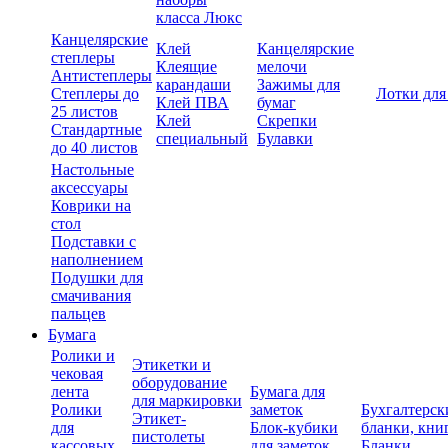
класса Люкс
Канцелярские
Клей
Канцелярские
степлеры
Клеящие
мелочи
Антистеплеры
карандаши
Зажимы для
Степлеры до
Лотки для
Клей ПВА
бумаг
25 листов
Клей
Скрепки
Стандартные
специальный
Булавки
до 40 листов
Настольные
аксессуары
Коврики на
стол
Подставки с
наполнением
Подушки для
смачивания
пальцев
Бумага
Ролики и
Этикетки и
чековая
оборудование
лента
Бумага для
для маркировки
Ролики
заметок
Бухгалтерск
Этикет-
для
Блок-кубики
бланки, кни
пистолеты
кассовых
для заметок
Бланки