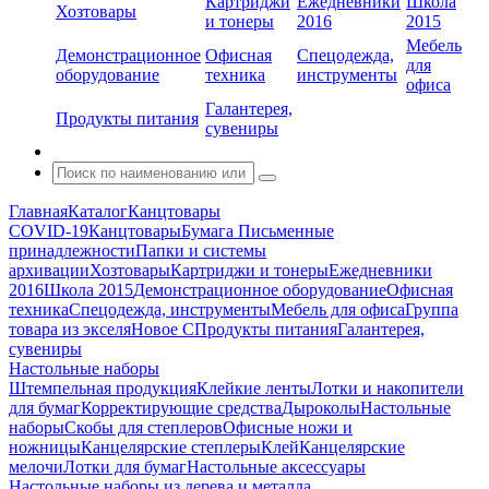
Картриджи
Ежедневники
Школа
Хозтовары
и тонеры
2016
2015
Мебель
Демонстрационное
Офисная
Спецодежда,
для
оборудование
техника
инструменты
офиса
Галантерея,
Продукты питания
сувениры
Главная
Каталог
Канцтовары
COVID-19
Канцтовары
Бумага
Письменные
принадлежности
Папки и системы
архивации
Хозтовары
Картриджи и тонеры
Ежедневники
2016
Школа 2015
Демонстрационное оборудование
Офисная
техника
Спецодежда, инструменты
Мебель для офиса
Группа
товара из экселя
Новое С
Продукты питания
Галантерея,
сувениры
Настольные наборы
Штемпельная продукция
Клейкие ленты
Лотки и накопители
для бумаг
Корректирующие средства
Дыроколы
Настольные
наборы
Скобы для степлеров
Офисные ножи и
ножницы
Канцелярские степлеры
Клей
Канцелярские
мелочи
Лотки для бумаг
Настольные аксессуары
Настольные наборы из дерева и металла