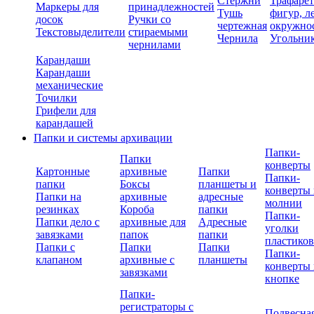
Стержни
Трафаре
Маркеры для
принадлежностей
Тушь
фигур, л
досок
Ручки со
чертежная
окружно
Текстовыделители
стираемыми
Чернила
Угольни
чернилами
Карандаши
Карандаши
механические
Точилки
Грифели для
карандашей
Папки и системы архивации
Папки-
Папки
конверты
Картонные
архивные
Папки
Папки-
папки
Боксы
планшеты и
конверты 
Папки на
архивные
адресные
молнии
резинках
Короба
папки
Папки-
Папки дело с
архивные для
Адресные
уголки
завязками
папок
папки
пластико
Папки с
Папки
Папки
Папки-
клапаном
архивные с
планшеты
конверты 
завязками
кнопке
Папки-
регистраторы с
Подвесна