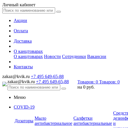
Личный кабинет
Акции
Оплата
Доставка
О канцтоварах
О канцтоварах
Новости
Сотрудники
Вакансии
Контакты
zakaz@kvik.ru
+7 495 649-65-88
zakaz@kvik.ru
+7 495 649-65-88
Товаров:
0
Товаров:
0
на
0 руб.
Меню
COVID-19
Средст
Мыло
Салфетки
дезинф
Дозаторы
антибактериальное
антибактериальные
и