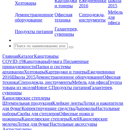
Картриджи
Ежедневники
Школа
Хозтовары
и тонеры
2016
2015
Мебель
Демонстрационное
Офисная
Спецодежда,
для
оборудование
техника
инструменты
офиса
Галантерея,
Продукты питания
сувениры
Главная
Каталог
Канцтовары
COVID-19
Канцтовары
Бумага
Письменные
принадлежности
Папки и системы
архивации
Хозтовары
Картриджи и тонеры
Ежедневники
2016
Школа 2015
Демонстрационное оборудование
Офисная
техника
Спецодежда, инструменты
Мебель для офиса
Группа
товара из экселя
Новое С
Продукты питания
Галантерея,
сувениры
Канцелярские степлеры
Штемпельная продукция
Клейкие ленты
Лотки и накопители
для бумаг
Корректирующие средства
Дыроколы
Настольные
наборы
Скобы для степлеров
Офисные ножи и
ножницы
Канцелярские степлеры
Клей
Канцелярские
мелочи
Лотки для бумаг
Настольные аксессуары
Антистеплеры