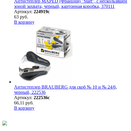
Антистеплер MAPED (Франция) "Start", с нескользящей
зоной захвата, черный, картонная коробка, 370111
Артикул:
224919с
63 руб.
В корзину
Антистеплер BRAUBERG для скоб № 10 и № 24/6,
черный, 222536
Артикул:
222536с
66,11 руб.
В корзину