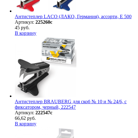
Антистеплер LACO (ЛАКО, Германия), ассорти, E 500
Артикул:
225260с
45 руб.
В корзину
Антистеплер BRAUBERG для скоб № 10 и № 24/6, с
фиксатором, черный, 222547
Артикул:
222547с
66,62 руб.
В корзину