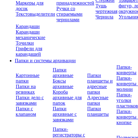
Стержни
Трафаре
Маркеры для
принадлежностей
Тушь
фигур, л
досок
Ручки со
чертежная
окружно
Текстовыделители
стираемыми
Чернила
Угольни
чернилами
Карандаши
Карандаши
механические
Точилки
Грифели для
карандашей
Папки и системы архивации
Папки-
Папки
конверты
Картонные
архивные
Папки
Папки-
папки
Боксы
планшеты и
конверты 
Папки на
архивные
адресные
молнии
резинках
Короба
папки
Папки-
Папки дело с
архивные для
Адресные
уголки
завязками
папок
папки
пластико
Папки с
Папки
Папки
Папки-
клапаном
архивные с
планшеты
конверты 
завязками
кнопке
Папки-
регистраторы с
Подвесна