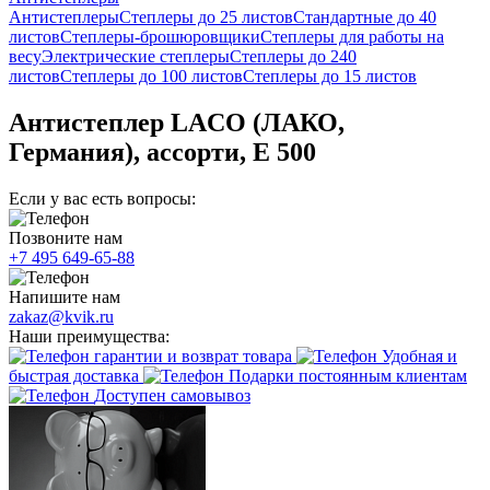
Антистеплеры
Степлеры до 25 листов
Стандартные до 40
листов
Степлеры-брошюровщики
Степлеры для работы на
весу
Электрические степлеры
Степлеры до 240
листов
Степлеры до 100 листов
Степлеры до 15 листов
Антистеплер LACO (ЛАКО,
Германия), ассорти, E 500
Если у вас есть вопросы:
Позвоните нам
+7 495 649-65-88
Напишите нам
zakaz@kvik.ru
Наши преимущества:
гарантии и возврат товара
Удобная и
быстрая доставка
Подарки постоянным клиентам
Доступен самовывоз