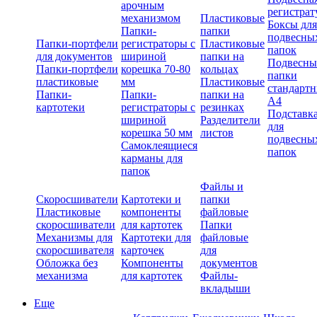
арочным
регистрат
механизмом
Пластиковые
Боксы для
Папки-
папки
подвесны
Папки-портфели
регистраторы с
Пластиковые
папок
для документов
шириной
папки на
Подвесны
Папки-портфели
корешка 70-80
кольцах
папки
пластиковые
мм
Пластиковые
стандарт
Папки-
Папки-
папки на
А4
картотеки
регистраторы с
резинках
Подставк
шириной
Разделители
для
корешка 50 мм
листов
подвесны
Самоклеящиеся
папок
карманы для
папок
Файлы и
Скоросшиватели
Картотеки и
папки
Пластиковые
компоненты
файловые
скоросшиватели
для картотек
Папки
Механизмы для
Картотеки для
файловые
скоросшивателя
карточек
для
Обложка без
Компоненты
документов
механизма
для картотек
Файлы-
вкладыши
Еще