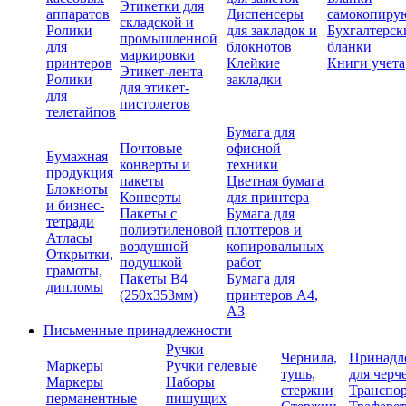
Этикетки для
аппаратов
Диспенсеры
самокопиру
складской и
Ролики
для закладок и
Бухгалтерск
промышленной
для
блокнотов
бланки
маркировки
принтеров
Клейкие
Книги учета
Этикет-лента
Ролики
закладки
для этикет-
для
пистолетов
телетайпов
Бумага для
Почтовые
офисной
Бумажная
конверты и
техники
продукция
пакеты
Цветная бумага
Блокноты
Конверты
для принтера
и бизнес-
Пакеты с
Бумага для
тетради
полиэтиленовой
плоттеров и
Атласы
воздушной
копировальных
Открытки,
подушкой
работ
грамоты,
Пакеты В4
Бумага для
дипломы
(250х353мм)
принтеров А4,
А3
Письменные принадлежности
Ручки
Чернила,
Принадл
Маркеры
Ручки гелевые
тушь,
для черч
Маркеры
Наборы
стержни
Транспо
перманентные
пишущих