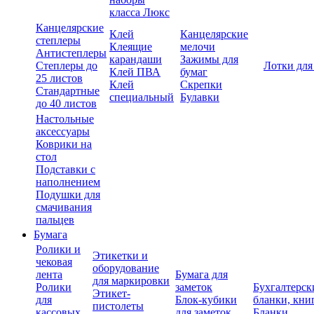
класса Люкс
Канцелярские
Клей
Канцелярские
степлеры
Клеящие
мелочи
Антистеплеры
карандаши
Зажимы для
Степлеры до
Лотки для
Клей ПВА
бумаг
25 листов
Клей
Скрепки
Стандартные
специальный
Булавки
до 40 листов
Настольные
аксессуары
Коврики на
стол
Подставки с
наполнением
Подушки для
смачивания
пальцев
Бумага
Ролики и
Этикетки и
чековая
оборудование
лента
Бумага для
для маркировки
Ролики
заметок
Бухгалтерск
Этикет-
для
Блок-кубики
бланки, кни
пистолеты
кассовых
для заметок
Бланки