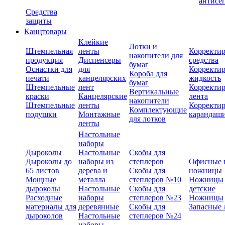
антисе
Средства
защиты
Канцтовары
Клейкие
Лотки и
Штемпельная
ленты
Корректи
накопители для
продукция
Диспенсеры
средства
бумаг
Оснастки для
для
Корректи
Короба для
печати
канцелярских
жидкость
бумаг
Штемпельные
лент
Корректи
Вертикальные
краски
Канцелярские
лента
накопители
Штемпельные
ленты
Корректи
Комплектующие
подушки
Монтажные
карандаш
для лотков
ленты
Настольные
наборы
Дыроколы
Настольные
Скобы для
Дыроколы до
наборы из
степлеров
Офисные 
65 листов
дерева и
Скобы для
ножницы
Мощные
металла
степлеров №10
Ножницы
дыроколы
Настольные
Скобы для
детские
Расходные
наборы
степлеров №23
Ножницы
материалы для
деревянные
Скобы для
Запасные 
дыроколов
Настольные
степлеров №24
наборы