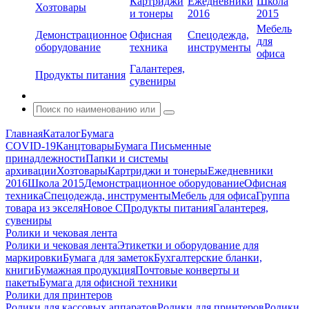
Картриджи
Ежедневники
Школа
Хозтовары
и тонеры
2016
2015
Мебель
Демонстрационное
Офисная
Спецодежда,
для
оборудование
техника
инструменты
офиса
Галантерея,
Продукты питания
сувениры
Главная
Каталог
Бумага
COVID-19
Канцтовары
Бумага
Письменные
принадлежности
Папки и системы
архивации
Хозтовары
Картриджи и тонеры
Ежедневники
2016
Школа 2015
Демонстрационное оборудование
Офисная
техника
Спецодежда, инструменты
Мебель для офиса
Группа
товара из экселя
Новое С
Продукты питания
Галантерея,
сувениры
Ролики и чековая лента
Ролики и чековая лента
Этикетки и оборудование для
маркировки
Бумага для заметок
Бухгалтерские бланки,
книги
Бумажная продукция
Почтовые конверты и
пакеты
Бумага для офисной техники
Ролики для принтеров
Ролики для кассовых аппаратов
Ролики для принтеров
Ролики