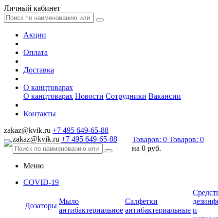
Личный кабинет
Акции
Оплата
Доставка
О канцтоварах
О канцтоварах
Новости
Сотрудники
Вакансии
Контакты
zakaz@kvik.ru
+7 495 649-65-88
zakaz@kvik.ru
+7 495 649-65-88
Товаров:
0
Товаров:
0
на
0 руб.
Меню
COVID-19
Средст
Мыло
Салфетки
дезинф
Дозаторы
антибактериальное
антибактериальные
и