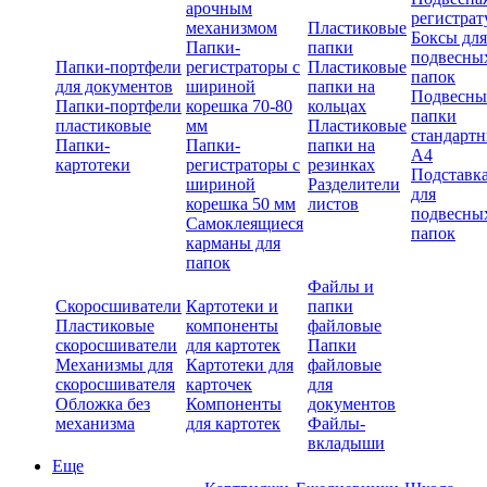
арочным
регистрат
механизмом
Пластиковые
Боксы для
Папки-
папки
подвесны
Папки-портфели
регистраторы с
Пластиковые
папок
для документов
шириной
папки на
Подвесны
Папки-портфели
корешка 70-80
кольцах
папки
пластиковые
мм
Пластиковые
стандарт
Папки-
Папки-
папки на
А4
картотеки
регистраторы с
резинках
Подставк
шириной
Разделители
для
корешка 50 мм
листов
подвесны
Самоклеящиеся
папок
карманы для
папок
Файлы и
Скоросшиватели
Картотеки и
папки
Пластиковые
компоненты
файловые
скоросшиватели
для картотек
Папки
Механизмы для
Картотеки для
файловые
скоросшивателя
карточек
для
Обложка без
Компоненты
документов
механизма
для картотек
Файлы-
вкладыши
Еще