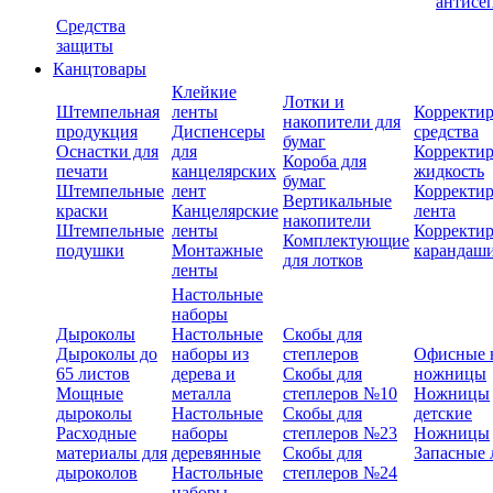
антисе
Средства
защиты
Канцтовары
Клейкие
Лотки и
Штемпельная
ленты
Корректи
накопители для
продукция
Диспенсеры
средства
бумаг
Оснастки для
для
Корректи
Короба для
печати
канцелярских
жидкость
бумаг
Штемпельные
лент
Корректи
Вертикальные
краски
Канцелярские
лента
накопители
Штемпельные
ленты
Корректи
Комплектующие
подушки
Монтажные
карандаш
для лотков
ленты
Настольные
наборы
Дыроколы
Настольные
Скобы для
Дыроколы до
наборы из
степлеров
Офисные 
65 листов
дерева и
Скобы для
ножницы
Мощные
металла
степлеров №10
Ножницы
дыроколы
Настольные
Скобы для
детские
Расходные
наборы
степлеров №23
Ножницы
материалы для
деревянные
Скобы для
Запасные 
дыроколов
Настольные
степлеров №24
наборы