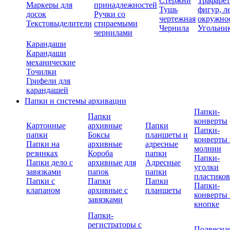
Стержни
Трафаре
Маркеры для
принадлежностей
Тушь
фигур, л
досок
Ручки со
чертежная
окружно
Текстовыделители
стираемыми
Чернила
Угольни
чернилами
Карандаши
Карандаши
механические
Точилки
Грифели для
карандашей
Папки и системы архивации
Папки-
Папки
конверты
Картонные
архивные
Папки
Папки-
папки
Боксы
планшеты и
конверты 
Папки на
архивные
адресные
молнии
резинках
Короба
папки
Папки-
Папки дело с
архивные для
Адресные
уголки
завязками
папок
папки
пластико
Папки с
Папки
Папки
Папки-
клапаном
архивные с
планшеты
конверты 
завязками
кнопке
Папки-
регистраторы с
Подвесна