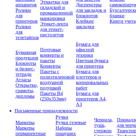
Этикетки для
аппаратов
Диспенсеры
самокопиру
складской и
Ролики
для закладок и
Бухгалтерск
промышленной
для
блокнотов
бланки
маркировки
принтеров
Клейкие
Книги учета
Этикет-лента
Ролики
закладки
для этикет-
для
пистолетов
телетайпов
Бумага для
Почтовые
офисной
Бумажная
конверты и
техники
продукция
пакеты
Цветная бумага
Блокноты
Конверты
для принтера
и бизнес-
Пакеты с
Бумага для
тетради
полиэтиленовой
плоттеров и
Атласы
воздушной
копировальных
Открытки,
подушкой
работ
грамоты,
Пакеты В4
Бумага для
дипломы
(250х353мм)
принтеров А4,
А3
Письменные принадлежности
Ручки
Чернила,
Принадл
Маркеры
Ручки гелевые
тушь,
для черч
Маркеры
Наборы
стержни
Транспо
перманентные
пишущих