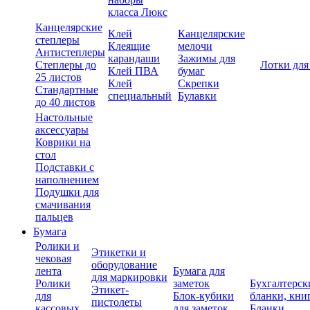
класса Люкс
Канцелярские
Клей
Канцелярские
степлеры
Клеящие
мелочи
Антистеплеры
карандаши
Зажимы для
Степлеры до
Лотки для
Клей ПВА
бумаг
25 листов
Клей
Скрепки
Стандартные
специальный
Булавки
до 40 листов
Настольные
аксессуары
Коврики на
стол
Подставки с
наполнением
Подушки для
смачивания
пальцев
Бумага
Ролики и
Этикетки и
чековая
оборудование
лента
Бумага для
для маркировки
Ролики
заметок
Бухгалтерск
Этикет-
для
Блок-кубики
бланки, кни
пистолеты
кассовых
для заметок
Бланки