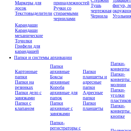
Стержни
Трафаре
Маркеры для
принадлежностей
Тушь
фигур, л
досок
Ручки со
чертежная
окружно
Текстовыделители
стираемыми
Чернила
Угольни
чернилами
Карандаши
Карандаши
механические
Точилки
Грифели для
карандашей
Папки и системы архивации
Папки-
Папки
конверты
Картонные
архивные
Папки
Папки-
папки
Боксы
планшеты и
конверты 
Папки на
архивные
адресные
молнии
резинках
Короба
папки
Папки-
Папки дело с
архивные для
Адресные
уголки
завязками
папок
папки
пластико
Папки с
Папки
Папки
Папки-
клапаном
архивные с
планшеты
конверты 
завязками
кнопке
Папки-
регистраторы с
Подвесна