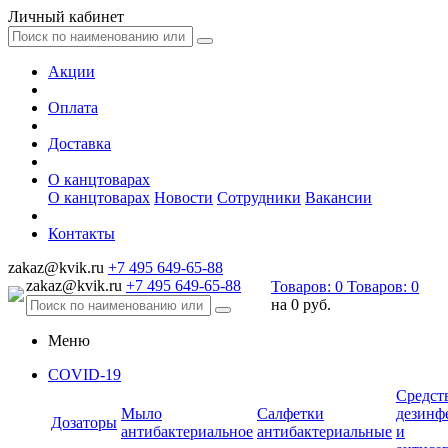
Личный кабинет
Акции
Оплата
Доставка
О канцтоварах
О канцтоварах
Новости
Сотрудники
Вакансии
Контакты
zakaz@kvik.ru
+7 495 649-65-88
zakaz@kvik.ru
+7 495 649-65-88
Товаров:
0
Товаров:
0
на
0 руб.
Меню
COVID-19
Средст
Мыло
Салфетки
дезинф
Дозаторы
антибактериальное
антибактериальные
и