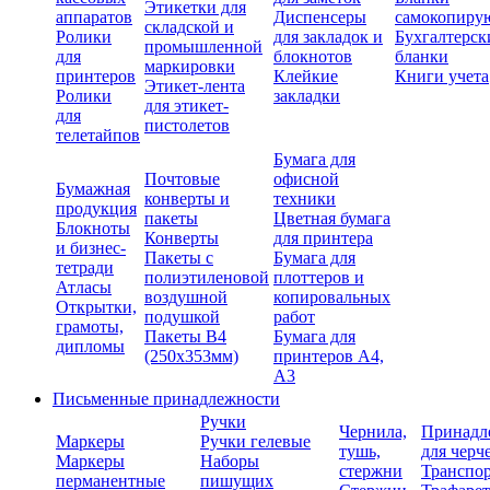
Этикетки для
аппаратов
Диспенсеры
самокопиру
складской и
Ролики
для закладок и
Бухгалтерск
промышленной
для
блокнотов
бланки
маркировки
принтеров
Клейкие
Книги учета
Этикет-лента
Ролики
закладки
для этикет-
для
пистолетов
телетайпов
Бумага для
Почтовые
офисной
Бумажная
конверты и
техники
продукция
пакеты
Цветная бумага
Блокноты
Конверты
для принтера
и бизнес-
Пакеты с
Бумага для
тетради
полиэтиленовой
плоттеров и
Атласы
воздушной
копировальных
Открытки,
подушкой
работ
грамоты,
Пакеты В4
Бумага для
дипломы
(250х353мм)
принтеров А4,
А3
Письменные принадлежности
Ручки
Чернила,
Принадл
Маркеры
Ручки гелевые
тушь,
для черч
Маркеры
Наборы
стержни
Транспо
перманентные
пишущих