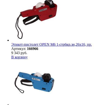
Этикет-пистолет OPEN M6 1-стр6кр.зн,26х16, пр.
Артикул:
166966
9 343 руб.
В корзину