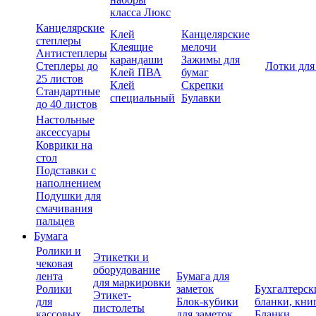
класса Люкс
Канцелярские
Клей
Канцелярские
степлеры
Клеящие
мелочи
Антистеплеры
карандаши
Зажимы для
Степлеры до
Лотки для
Клей ПВА
бумаг
25 листов
Клей
Скрепки
Стандартные
специальный
Булавки
до 40 листов
Настольные
аксессуары
Коврики на
стол
Подставки с
наполнением
Подушки для
смачивания
пальцев
Бумага
Ролики и
Этикетки и
чековая
оборудование
лента
Бумага для
для маркировки
Ролики
заметок
Бухгалтерск
Этикет-
для
Блок-кубики
бланки, кни
пистолеты
кассовых
для заметок
Бланки