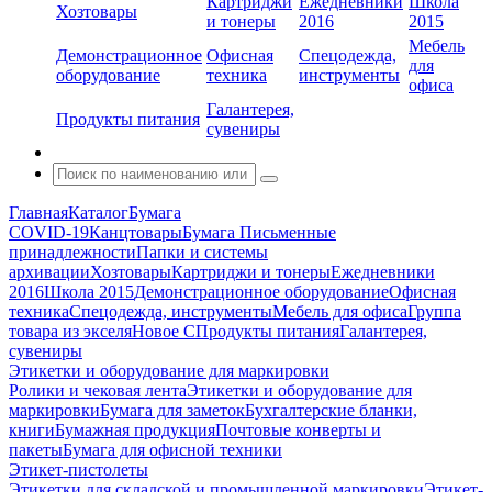
Картриджи
Ежедневники
Школа
Хозтовары
и тонеры
2016
2015
Мебель
Демонстрационное
Офисная
Спецодежда,
для
оборудование
техника
инструменты
офиса
Галантерея,
Продукты питания
сувениры
Главная
Каталог
Бумага
COVID-19
Канцтовары
Бумага
Письменные
принадлежности
Папки и системы
архивации
Хозтовары
Картриджи и тонеры
Ежедневники
2016
Школа 2015
Демонстрационное оборудование
Офисная
техника
Спецодежда, инструменты
Мебель для офиса
Группа
товара из экселя
Новое С
Продукты питания
Галантерея,
сувениры
Этикетки и оборудование для маркировки
Ролики и чековая лента
Этикетки и оборудование для
маркировки
Бумага для заметок
Бухгалтерские бланки,
книги
Бумажная продукция
Почтовые конверты и
пакеты
Бумага для офисной техники
Этикет-пистолеты
Этикетки для складской и промышленной маркировки
Этикет-