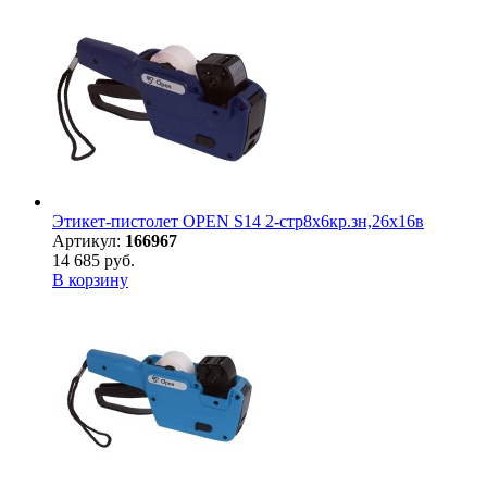
Этикет-пистолет OPEN S14 2-стр8х6кр.зн,26х16в
Артикул:
166967
14 685 руб.
В корзину