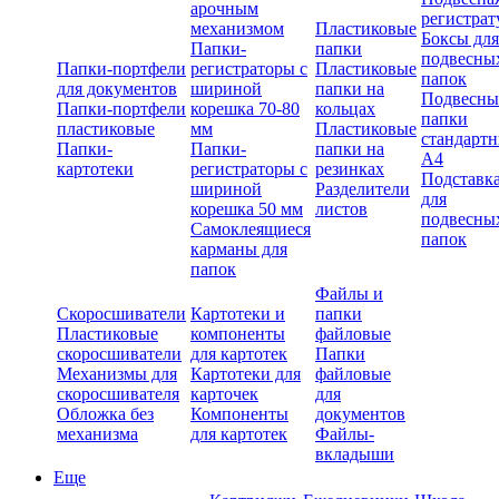
арочным
регистрат
механизмом
Пластиковые
Боксы для
Папки-
папки
подвесны
Папки-портфели
регистраторы с
Пластиковые
папок
для документов
шириной
папки на
Подвесны
Папки-портфели
корешка 70-80
кольцах
папки
пластиковые
мм
Пластиковые
стандарт
Папки-
Папки-
папки на
А4
картотеки
регистраторы с
резинках
Подставк
шириной
Разделители
для
корешка 50 мм
листов
подвесны
Самоклеящиеся
папок
карманы для
папок
Файлы и
Скоросшиватели
Картотеки и
папки
Пластиковые
компоненты
файловые
скоросшиватели
для картотек
Папки
Механизмы для
Картотеки для
файловые
скоросшивателя
карточек
для
Обложка без
Компоненты
документов
механизма
для картотек
Файлы-
вкладыши
Еще