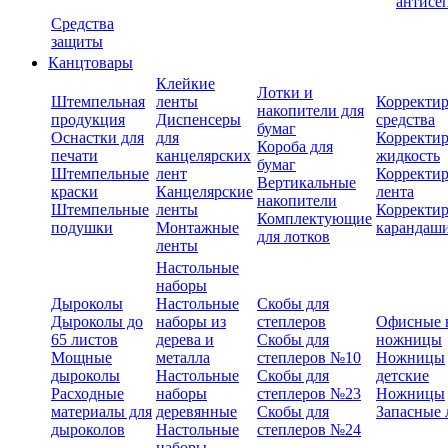
антисе
Средства
защиты
Канцтовары
Клейкие
Лотки и
Штемпельная
ленты
Корректи
накопители для
продукция
Диспенсеры
средства
бумаг
Оснастки для
для
Корректи
Короба для
печати
канцелярских
жидкость
бумаг
Штемпельные
лент
Корректи
Вертикальные
краски
Канцелярские
лента
накопители
Штемпельные
ленты
Корректи
Комплектующие
подушки
Монтажные
карандаш
для лотков
ленты
Настольные
наборы
Дыроколы
Настольные
Скобы для
Дыроколы до
наборы из
степлеров
Офисные 
65 листов
дерева и
Скобы для
ножницы
Мощные
металла
степлеров №10
Ножницы
дыроколы
Настольные
Скобы для
детские
Расходные
наборы
степлеров №23
Ножницы
материалы для
деревянные
Скобы для
Запасные 
дыроколов
Настольные
степлеров №24
наборы