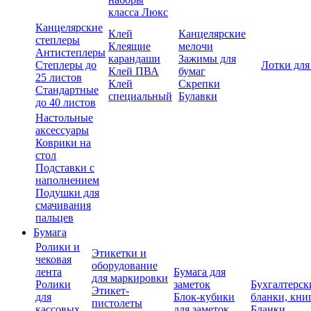
класса Люкс
Канцелярские
Клей
Канцелярские
степлеры
Клеящие
мелочи
Антистеплеры
карандаши
Зажимы для
Степлеры до
Лотки для
Клей ПВА
бумаг
25 листов
Клей
Скрепки
Стандартные
специальный
Булавки
до 40 листов
Настольные
аксессуары
Коврики на
стол
Подставки с
наполнением
Подушки для
смачивания
пальцев
Бумага
Ролики и
Этикетки и
чековая
оборудование
лента
Бумага для
для маркировки
Ролики
заметок
Бухгалтерск
Этикет-
для
Блок-кубики
бланки, кни
пистолеты
кассовых
для заметок
Бланки