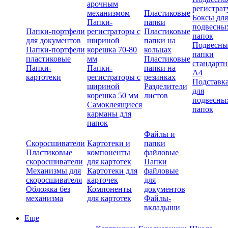
арочным
регистрат
механизмом
Пластиковые
Боксы для
Папки-
папки
подвесны
Папки-портфели
регистраторы с
Пластиковые
папок
для документов
шириной
папки на
Подвесны
Папки-портфели
корешка 70-80
кольцах
папки
пластиковые
мм
Пластиковые
стандарт
Папки-
Папки-
папки на
А4
картотеки
регистраторы с
резинках
Подставк
шириной
Разделители
для
корешка 50 мм
листов
подвесны
Самоклеящиеся
папок
карманы для
папок
Файлы и
Скоросшиватели
Картотеки и
папки
Пластиковые
компоненты
файловые
скоросшиватели
для картотек
Папки
Механизмы для
Картотеки для
файловые
скоросшивателя
карточек
для
Обложка без
Компоненты
документов
механизма
для картотек
Файлы-
вкладыши
Еще