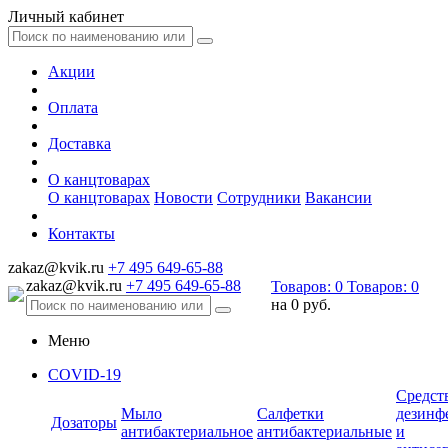
Личный кабинет
Акции
Оплата
Доставка
О канцтоварах
О канцтоварах
Новости
Сотрудники
Вакансии
Контакты
zakaz@kvik.ru
+7 495 649-65-88
zakaz@kvik.ru
+7 495 649-65-88
Товаров:
0
Товаров:
0
на
0 руб.
Меню
COVID-19
Средст
Мыло
Салфетки
дезинф
Дозаторы
антибактериальное
антибактериальные
и