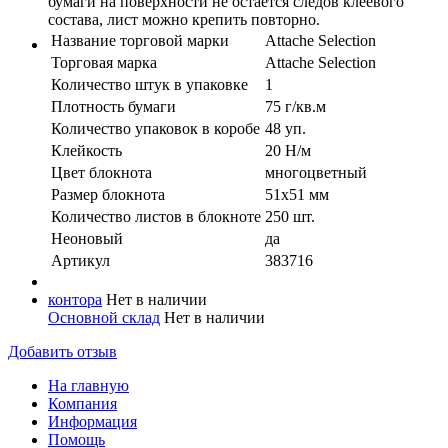
бумаги на поверхности не остается следов клеевого
состава, лист можно крепить повторно.
Название торговой марки
Attache Selection
Торговая марка
Attache Selection
Количество штук в упаковке
1
Плотность бумаги
75 г/кв.м
Количество упаковок в коробе
48 уп.
Клейкость
20 Н/м
Цвет блокнота
многоцветный
Размер блокнота
51х51 мм
Количество листов в блокноте
250 шт.
Неоновый
да
Артикул
383716
контора
Нет в наличии
Основной склад
Нет в наличии
Добавить отзыв
На главную
Компания
Информация
Помощь