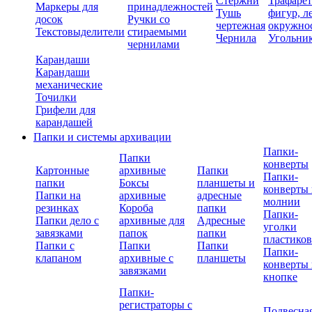
Стержни
Трафаре
Маркеры для
принадлежностей
Тушь
фигур, л
досок
Ручки со
чертежная
окружно
Текстовыделители
стираемыми
Чернила
Угольни
чернилами
Карандаши
Карандаши
механические
Точилки
Грифели для
карандашей
Папки и системы архивации
Папки-
Папки
конверты
Картонные
архивные
Папки
Папки-
папки
Боксы
планшеты и
конверты 
Папки на
архивные
адресные
молнии
резинках
Короба
папки
Папки-
Папки дело с
архивные для
Адресные
уголки
завязками
папок
папки
пластико
Папки с
Папки
Папки
Папки-
клапаном
архивные с
планшеты
конверты 
завязками
кнопке
Папки-
регистраторы с
Подвесна