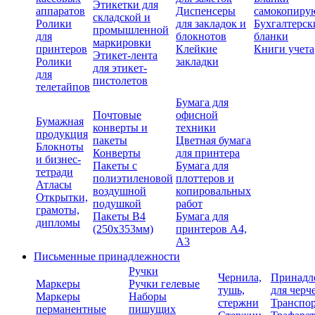
Этикетки для
аппаратов
Диспенсеры
самокопиру
складской и
Ролики
для закладок и
Бухгалтерск
промышленной
для
блокнотов
бланки
маркировки
принтеров
Клейкие
Книги учета
Этикет-лента
Ролики
закладки
для этикет-
для
пистолетов
телетайпов
Бумага для
Почтовые
офисной
Бумажная
конверты и
техники
продукция
пакеты
Цветная бумага
Блокноты
Конверты
для принтера
и бизнес-
Пакеты с
Бумага для
тетради
полиэтиленовой
плоттеров и
Атласы
воздушной
копировальных
Открытки,
подушкой
работ
грамоты,
Пакеты В4
Бумага для
дипломы
(250х353мм)
принтеров А4,
А3
Письменные принадлежности
Ручки
Чернила,
Принадл
Маркеры
Ручки гелевые
тушь,
для черч
Маркеры
Наборы
стержни
Транспо
перманентные
пишущих