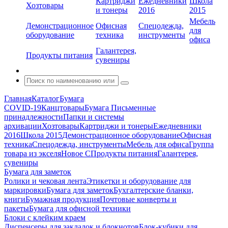
Картриджи
Ежедневники
Школа
Хозтовары
и тонеры
2016
2015
Мебель
Демонстрационное
Офисная
Спецодежда,
для
оборудование
техника
инструменты
офиса
Галантерея,
Продукты питания
сувениры
Главная
Каталог
Бумага
COVID-19
Канцтовары
Бумага
Письменные
принадлежности
Папки и системы
архивации
Хозтовары
Картриджи и тонеры
Ежедневники
2016
Школа 2015
Демонстрационное оборудование
Офисная
техника
Спецодежда, инструменты
Мебель для офиса
Группа
товара из экселя
Новое С
Продукты питания
Галантерея,
сувениры
Бумага для заметок
Ролики и чековая лента
Этикетки и оборудование для
маркировки
Бумага для заметок
Бухгалтерские бланки,
книги
Бумажная продукция
Почтовые конверты и
пакеты
Бумага для офисной техники
Блоки с клейким краем
Диспенсеры для закладок и блокнотов
Блок-кубики для