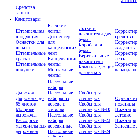
антисе
Средства
защиты
Канцтовары
Клейкие
Лотки и
Штемпельная
ленты
Корректи
накопители для
продукция
Диспенсеры
средства
бумаг
Оснастки для
для
Корректи
Короба для
печати
канцелярских
жидкость
бумаг
Штемпельные
лент
Корректи
Вертикальные
краски
Канцелярские
лента
накопители
Штемпельные
ленты
Корректи
Комплектующие
подушки
Монтажные
карандаш
для лотков
ленты
Настольные
наборы
Дыроколы
Настольные
Скобы для
Дыроколы до
наборы из
степлеров
Офисные 
65 листов
дерева и
Скобы для
ножницы
Мощные
металла
степлеров №10
Ножницы
дыроколы
Настольные
Скобы для
детские
Расходные
наборы
степлеров №23
Ножницы
материалы для
деревянные
Скобы для
Запасные 
дыроколов
Настольные
степлеров №24
наборы