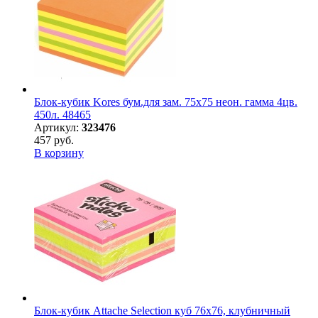
Блок-кубик Kores бум.для зам. 75х75 неон. гамма 4цв.
450л. 48465
Артикул:
323476
457 руб.
В корзину
Блок-кубик Attache Selection куб 76х76, клубничный